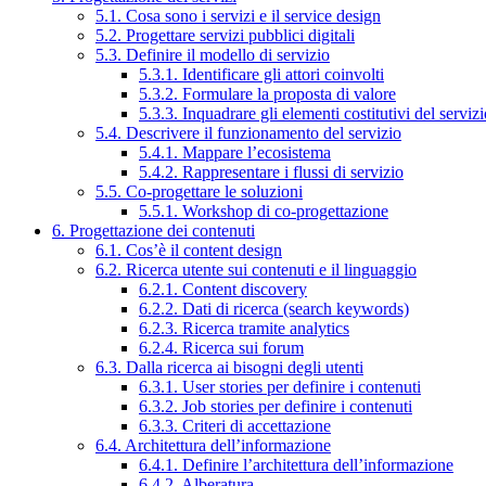
5.1. Cosa sono i servizi e il service design
5.2. Progettare servizi pubblici digitali
5.3. Definire il modello di servizio
5.3.1. Identificare gli attori coinvolti
5.3.2. Formulare la proposta di valore
5.3.3. Inquadrare gli elementi costitutivi del serviz
5.4. Descrivere il funzionamento del servizio
5.4.1. Mappare l’ecosistema
5.4.2. Rappresentare i flussi di servizio
5.5. Co-progettare le soluzioni
5.5.1. Workshop di co-progettazione
6. Progettazione dei contenuti
6.1. Cos’è il content design
6.2. Ricerca utente sui contenuti e il linguaggio
6.2.1. Content discovery
6.2.2. Dati di ricerca (search keywords)
6.2.3. Ricerca tramite analytics
6.2.4. Ricerca sui forum
6.3. Dalla ricerca ai bisogni degli utenti
6.3.1. User stories per definire i contenuti
6.3.2. Job stories per definire i contenuti
6.3.3. Criteri di accettazione
6.4. Architettura dell’informazione
6.4.1. Definire l’architettura dell’informazione
6.4.2. Alberatura