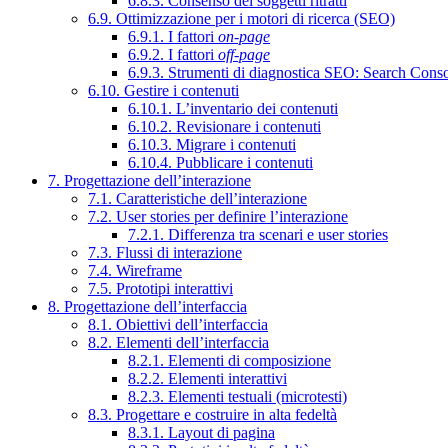
6.8.3. Consenso dei soggetti ritratti
6.9. Ottimizzazione per i motori di ricerca (SEO)
6.9.1. I fattori
on-page
6.9.2. I fattori
off-page
6.9.3. Strumenti di diagnostica SEO: Search Cons
6.10. Gestire i contenuti
6.10.1. L’inventario dei contenuti
6.10.2. Revisionare i contenuti
6.10.3. Migrare i contenuti
6.10.4. Pubblicare i contenuti
7. Progettazione dell’interazione
7.1. Caratteristiche dell’interazione
7.2. User stories per definire l’interazione
7.2.1. Differenza tra scenari e user stories
7.3. Flussi di interazione
7.4. Wireframe
7.5. Prototipi interattivi
8. Progettazione dell’interfaccia
8.1. Obiettivi dell’interfaccia
8.2. Elementi dell’interfaccia
8.2.1. Elementi di composizione
8.2.2. Elementi interattivi
8.2.3. Elementi testuali (microtesti)
8.3. Progettare e costruire in alta fedeltà
8.3.1. Layout di pagina