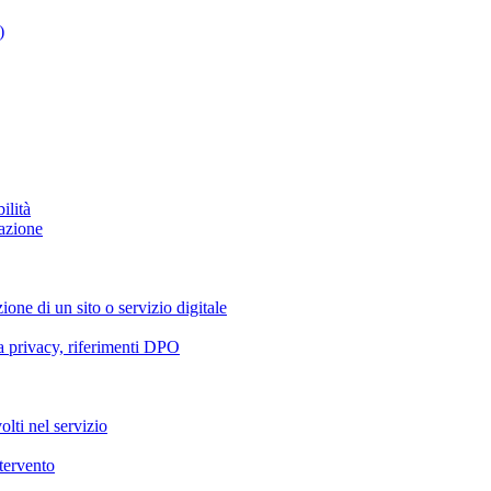
)
ilità
azione
ione di un sito o servizio digitale
va privacy, riferimenti DPO
olti nel servizio
ntervento