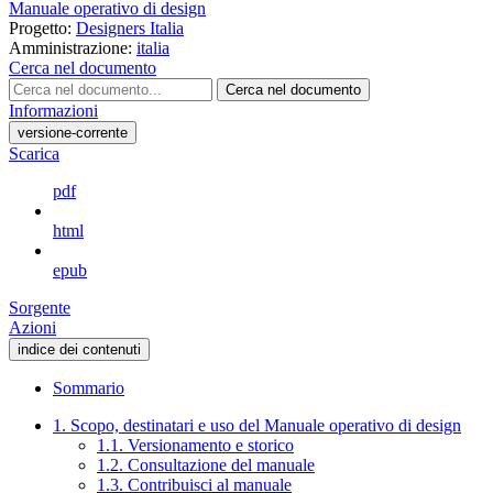
Manuale operativo di design
Progetto:
Designers Italia
Amministrazione:
italia
Cerca nel documento
Cerca nel documento
Informazioni
versione-corrente
Scarica
pdf
html
epub
Sorgente
Azioni
indice dei contenuti
Sommario
1. Scopo, destinatari e uso del Manuale operativo di design
1.1. Versionamento e storico
1.2. Consultazione del manuale
1.3. Contribuisci al manuale