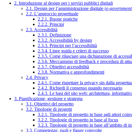
2. Introduzione al design per i servizi pubblici digitali
2.1. Design per l’amministrazione digitale (
e-government
2.2. L’approccio progettuale
2.2.1. Buone pratiche
2.2.2. Principi
2.3. Accessibilità
2.3.1. Definizione
2.3.2. Accessibilità by design
2.3.3. Principi per l’accessibilità
2.3.4. Linee guida e criteri di successo
2.3.5. Come rilasciare una dichiarazione di accessib
2.3.6. Meccanismo di feedback e procedura di attu
2.3.7. Obiettivi accessibilità
2.3.8. Normativa e approfondimenti
2.4. Privacy
2.4.1. Come rispettare la privacy sin dalla progettaz
2.4.2. Richiedi il consenso quando necessario
2.4.3. Le basi del sito web: architettura, informati
3. Pianificazione, gestione e strategia
3.1. Obiettivi del progetto
3.2. Tipologie di progetti
3.2.1. Tipologie di progetto in base agli attori coinv
3.2.2. Tipologie di progetto in base al focus
3.2.3. Tipologie di progetto in base all’ambito di i
3.3. Competenze, ruoli e figure coinvolte