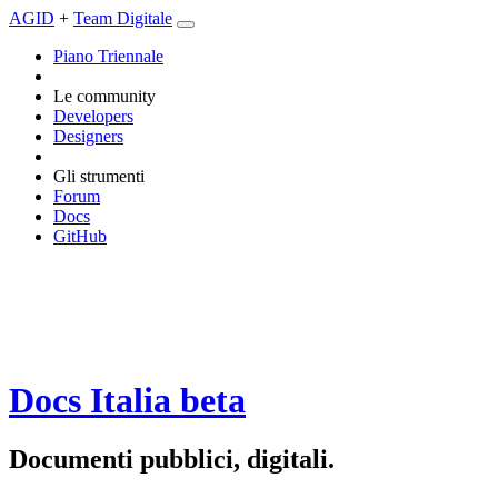
AGID
+
Team Digitale
Piano Triennale
Le community
Developers
Designers
Gli strumenti
Forum
Docs
GitHub
Docs Italia
beta
Documenti pubblici, digitali.