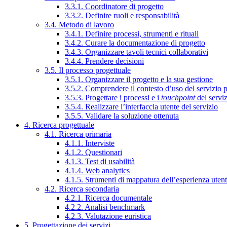
3.3.1. Coordinatore di progetto
3.3.2. Definire ruoli e responsabilità
3.4. Metodo di lavoro
3.4.1. Definire processi, strumenti e rituali
3.4.2. Curare la documentazione di progetto
3.4.3. Organizzare tavoli tecnici collaborativi
3.4.4. Prendere decisioni
3.5. Il processo progettuale
3.5.1. Organizzare il progetto e la sua gestione
3.5.2. Comprendere il contesto d’uso del servizio 
3.5.3. Progettare i processi e i
touchpoint
del servi
3.5.4. Realizzare l’interfaccia utente del servizio
3.5.5. Validare la soluzione ottenuta
4. Ricerca progettuale
4.1. Ricerca primaria
4.1.1. Interviste
4.1.2. Questionari
4.1.3. Test di usabilità
4.1.4. Web analytics
4.1.5. Strumenti di mappatura dell’esperienza uten
4.2. Ricerca secondaria
4.2.1. Ricerca documentale
4.2.2. Analisi benchmark
4.2.3. Valutazione euristica
5. Progettazione dei servizi