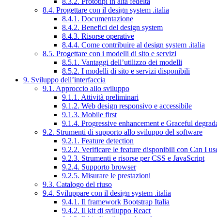
8.3.2. Prototipi in alta fedeltà
8.4. Progettare con il design system .italia
8.4.1. Documentazione
8.4.2. Benefici del design system
8.4.3. Risorse operative
8.4.4. Come contribuire al design system .italia
8.5. Progettare con i modelli di sito e servizi
8.5.1. Vantaggi dell’utilizzo dei modelli
8.5.2. I modelli di sito e servizi disponibili
9. Sviluppo dell’interfaccia
9.1. Approccio allo sviluppo
9.1.1. Attività preliminari
9.1.2. Web design responsivo e accessibile
9.1.3. Mobile first
9.1.4. Progressive enhancement e Graceful degrad
9.2. Strumenti di supporto allo sviluppo del software
9.2.1. Feature detection
9.2.2. Verificare le feature disponibili con Can I us
9.2.3. Strumenti e risorse per CSS e JavaScript
9.2.4. Supporto browser
9.2.5. Misurare le prestazioni
9.3. Catalogo del riuso
9.4. Sviluppare con il design system .italia
9.4.1. Il framework Bootstrap Italia
9.4.2. Il kit di sviluppo React