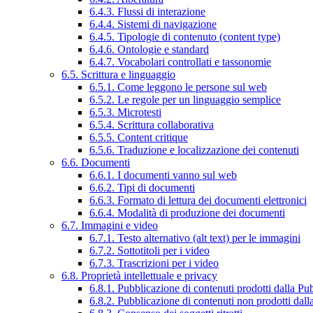
6.4.3. Flussi di interazione
6.4.4. Sistemi di navigazione
6.4.5. Tipologie di contenuto (content type)
6.4.6. Ontologie e standard
6.4.7. Vocabolari controllati e tassonomie
6.5. Scrittura e linguaggio
6.5.1. Come leggono le persone sul web
6.5.2. Le regole per un linguaggio semplice
6.5.3. Microtesti
6.5.4. Scrittura collaborativa
6.5.5. Content critique
6.5.6. Traduzione e localizzazione dei contenuti
6.6. Documenti
6.6.1. I documenti vanno sul web
6.6.2. Tipi di documenti
6.6.3. Formato di lettura dei documenti elettronici
6.6.4. Modalità di produzione dei documenti
6.7. Immagini e video
6.7.1. Testo alternativo (alt text) per le immagini
6.7.2. Sottotitoli per i video
6.7.3. Trascrizioni per i video
6.8. Proprietà intellettuale e privacy
6.8.1. Pubblicazione di contenuti prodotti dalla P
6.8.2. Pubblicazione di contenuti non prodotti dal