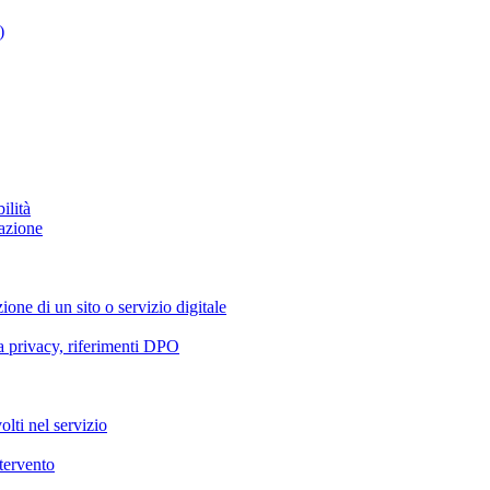
)
ilità
azione
ione di un sito o servizio digitale
va privacy, riferimenti DPO
olti nel servizio
ntervento