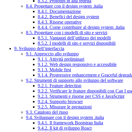
8.3.2. Prototipi in alta fedeltà
8.4. Progettare con il design system .italia
8.4.1. Documentazione
8.4.2. Benefici del design system
8.4.3. Risorse operative
8.4.4. Come contribuire al design system .italia
8.5. Progettare con i modelli di sito e servizi
8.5.1. Vantaggi dell’utilizzo dei modelli
8.5.2. I modelli di sito e servizi disponibili
9. Sviluppo dell’interfaccia
9.1. Approccio allo sviluppo
9.1.1. Attività preliminari
9.1.2. Web design responsivo e accessibile
9.1.3. Mobile first
9.1.4. Progressive enhancement e Graceful degrad
9.2. Strumenti di supporto allo sviluppo del software
9.2.1. Feature detection
9.2.2. Verificare le feature disponibili con Can I us
9.2.3. Strumenti e risorse per CSS e JavaScript
9.2.4. Supporto browser
9.2.5. Misurare le prestazioni
9.3. Catalogo del riuso
9.4. Sviluppare con il design system .italia
9.4.1. Il framework Bootstrap Italia
9.4.2. Il kit di sviluppo React