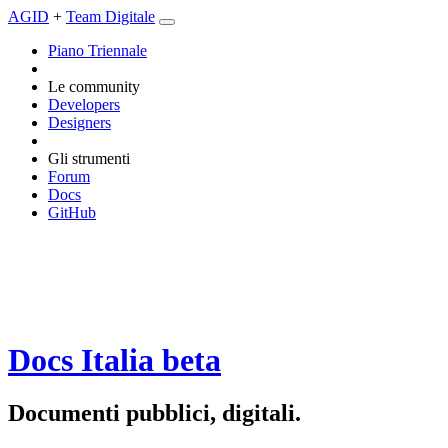
AGID
+
Team Digitale
Piano Triennale
Le community
Developers
Designers
Gli strumenti
Forum
Docs
GitHub
Docs Italia
beta
Documenti pubblici, digitali.