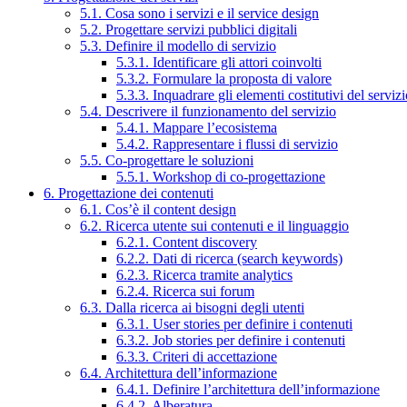
5.1. Cosa sono i servizi e il service design
5.2. Progettare servizi pubblici digitali
5.3. Definire il modello di servizio
5.3.1. Identificare gli attori coinvolti
5.3.2. Formulare la proposta di valore
5.3.3. Inquadrare gli elementi costitutivi del serviz
5.4. Descrivere il funzionamento del servizio
5.4.1. Mappare l’ecosistema
5.4.2. Rappresentare i flussi di servizio
5.5. Co-progettare le soluzioni
5.5.1. Workshop di co-progettazione
6. Progettazione dei contenuti
6.1. Cos’è il content design
6.2. Ricerca utente sui contenuti e il linguaggio
6.2.1. Content discovery
6.2.2. Dati di ricerca (search keywords)
6.2.3. Ricerca tramite analytics
6.2.4. Ricerca sui forum
6.3. Dalla ricerca ai bisogni degli utenti
6.3.1. User stories per definire i contenuti
6.3.2. Job stories per definire i contenuti
6.3.3. Criteri di accettazione
6.4. Architettura dell’informazione
6.4.1. Definire l’architettura dell’informazione
6.4.2. Alberatura