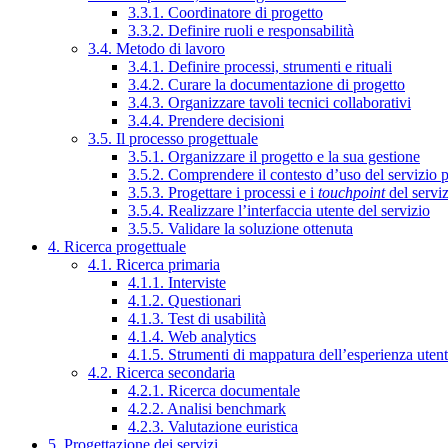
3.3.1. Coordinatore di progetto
3.3.2. Definire ruoli e responsabilità
3.4. Metodo di lavoro
3.4.1. Definire processi, strumenti e rituali
3.4.2. Curare la documentazione di progetto
3.4.3. Organizzare tavoli tecnici collaborativi
3.4.4. Prendere decisioni
3.5. Il processo progettuale
3.5.1. Organizzare il progetto e la sua gestione
3.5.2. Comprendere il contesto d’uso del servizio 
3.5.3. Progettare i processi e i
touchpoint
del servi
3.5.4. Realizzare l’interfaccia utente del servizio
3.5.5. Validare la soluzione ottenuta
4. Ricerca progettuale
4.1. Ricerca primaria
4.1.1. Interviste
4.1.2. Questionari
4.1.3. Test di usabilità
4.1.4. Web analytics
4.1.5. Strumenti di mappatura dell’esperienza uten
4.2. Ricerca secondaria
4.2.1. Ricerca documentale
4.2.2. Analisi benchmark
4.2.3. Valutazione euristica
5. Progettazione dei servizi