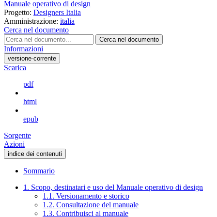
Manuale operativo di design
Progetto:
Designers Italia
Amministrazione:
italia
Cerca nel documento
Cerca nel documento
Informazioni
versione-corrente
Scarica
pdf
html
epub
Sorgente
Azioni
indice dei contenuti
Sommario
1. Scopo, destinatari e uso del Manuale operativo di design
1.1. Versionamento e storico
1.2. Consultazione del manuale
1.3. Contribuisci al manuale