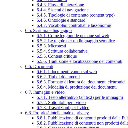
6.4.3. Flussi di interazione
6.4.4. Sistemi di navigazione
6.4.5. Tipologie di contenuto (content type)
6.4.6. Ontologie e standard
6.4.7. Vocabolari controllati e tassonomie
6.5. Scrittura e linguaggio
6.5.1. Come leggono le persone sul web
6.5.2. Le regole per un linguaggio semplice
6.5.3. Microtesti
6.5.4. Scrittura collaborativa
6.5.5. Content critique
6.5.6. Traduzione e localizzazione dei contenuti
6.6. Documenti
6.6.1. I documenti vanno sul web
6.6.2. Tipi di documenti
6.6.3. Formato di lettura dei documenti elettronici
6.6.4. Modalità di produzione dei documenti
6.7. Immagini e video
6.7.1. Testo alternativo (alt text) per le immagini
6.7.2. Sottotitoli per i video
6.7.3. Trascrizioni per i video
6.8. Proprietà intellettuale e privacy
6.8.1. Pubblicazione di contenuti prodotti dalla P
6.8.2. Pubblicazione di contenuti non prodotti dal