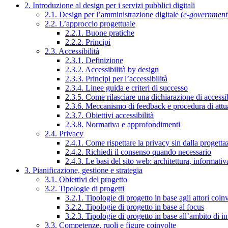
2. Introduzione al design per i servizi pubblici digitali
2.1. Design per l’amministrazione digitale (
e-government
2.2. L’approccio progettuale
2.2.1. Buone pratiche
2.2.2. Principi
2.3. Accessibilità
2.3.1. Definizione
2.3.2. Accessibilità by design
2.3.3. Principi per l’accessibilità
2.3.4. Linee guida e criteri di successo
2.3.5. Come rilasciare una dichiarazione di accessib
2.3.6. Meccanismo di feedback e procedura di attu
2.3.7. Obiettivi accessibilità
2.3.8. Normativa e approfondimenti
2.4. Privacy
2.4.1. Come rispettare la privacy sin dalla progettaz
2.4.2. Richiedi il consenso quando necessario
2.4.3. Le basi del sito web: architettura, informati
3. Pianificazione, gestione e strategia
3.1. Obiettivi del progetto
3.2. Tipologie di progetti
3.2.1. Tipologie di progetto in base agli attori coinv
3.2.2. Tipologie di progetto in base al focus
3.2.3. Tipologie di progetto in base all’ambito di i
3.3. Competenze, ruoli e figure coinvolte