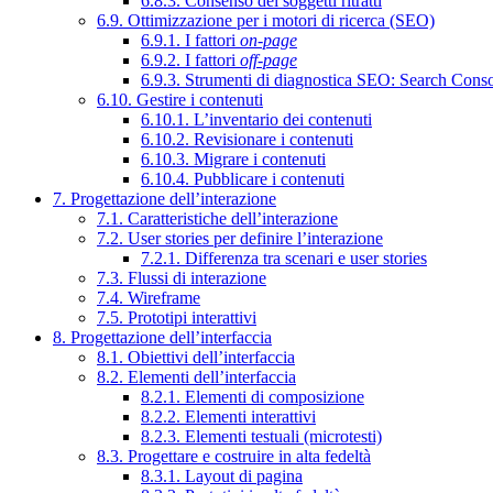
6.8.3. Consenso dei soggetti ritratti
6.9. Ottimizzazione per i motori di ricerca (SEO)
6.9.1. I fattori
on-page
6.9.2. I fattori
off-page
6.9.3. Strumenti di diagnostica SEO: Search Cons
6.10. Gestire i contenuti
6.10.1. L’inventario dei contenuti
6.10.2. Revisionare i contenuti
6.10.3. Migrare i contenuti
6.10.4. Pubblicare i contenuti
7. Progettazione dell’interazione
7.1. Caratteristiche dell’interazione
7.2. User stories per definire l’interazione
7.2.1. Differenza tra scenari e user stories
7.3. Flussi di interazione
7.4. Wireframe
7.5. Prototipi interattivi
8. Progettazione dell’interfaccia
8.1. Obiettivi dell’interfaccia
8.2. Elementi dell’interfaccia
8.2.1. Elementi di composizione
8.2.2. Elementi interattivi
8.2.3. Elementi testuali (microtesti)
8.3. Progettare e costruire in alta fedeltà
8.3.1. Layout di pagina