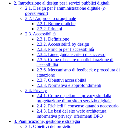
2. Introduzione al design per i servizi pubblici digitali
2.1. Design per l’amministrazione digitale (
e-
government
)
2.2. L’approccio progettuale
2.2.1. Buone pratiche
2.2.2. Principi
2.3. Accessibilità
2.3.1. Definizione
2.3.2. Accessibilità by design
2.3.3. Principi per l’accessibilità
2.3.4. Linee guida e criteri di successo
2.3.5. Come rilasciare una dichiarazione di
accessibilità
2.3.6. Meccanismo di feedback e procedura di
attuazione
2.3.7. Obiettivi accessibilità
2.3.8. Normativa e approfondimenti
2.4. Privacy
2.4.1. Come rispettare la privacy sin dalla
progettazione di un sito o servizio digitale
2.4.2. Richiedi il consenso quando necessario
2.4.3. Le basi del sito web: architettura,
informativa privacy, riferimenti DPO
3. Pianificazione, gestione e strategia
3.1. Obiettivi del progetto