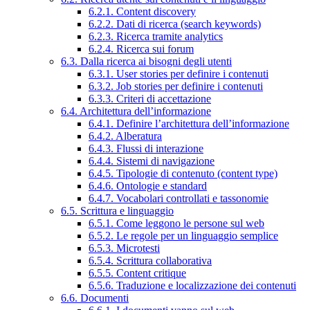
6.2.1. Content discovery
6.2.2. Dati di ricerca (search keywords)
6.2.3. Ricerca tramite analytics
6.2.4. Ricerca sui forum
6.3. Dalla ricerca ai bisogni degli utenti
6.3.1. User stories per definire i contenuti
6.3.2. Job stories per definire i contenuti
6.3.3. Criteri di accettazione
6.4. Architettura dell’informazione
6.4.1. Definire l’architettura dell’informazione
6.4.2. Alberatura
6.4.3. Flussi di interazione
6.4.4. Sistemi di navigazione
6.4.5. Tipologie di contenuto (content type)
6.4.6. Ontologie e standard
6.4.7. Vocabolari controllati e tassonomie
6.5. Scrittura e linguaggio
6.5.1. Come leggono le persone sul web
6.5.2. Le regole per un linguaggio semplice
6.5.3. Microtesti
6.5.4. Scrittura collaborativa
6.5.5. Content critique
6.5.6. Traduzione e localizzazione dei contenuti
6.6. Documenti