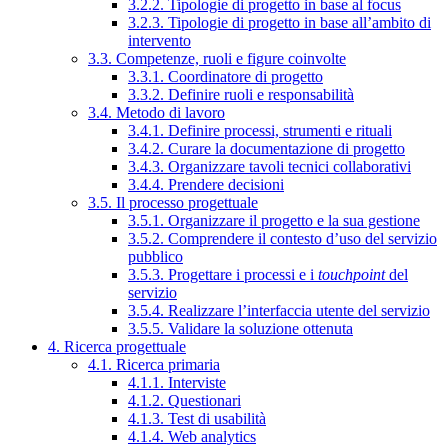
3.2.2. Tipologie di progetto in base al focus
3.2.3. Tipologie di progetto in base all’ambito di
intervento
3.3. Competenze, ruoli e figure coinvolte
3.3.1. Coordinatore di progetto
3.3.2. Definire ruoli e responsabilità
3.4. Metodo di lavoro
3.4.1. Definire processi, strumenti e rituali
3.4.2. Curare la documentazione di progetto
3.4.3. Organizzare tavoli tecnici collaborativi
3.4.4. Prendere decisioni
3.5. Il processo progettuale
3.5.1. Organizzare il progetto e la sua gestione
3.5.2. Comprendere il contesto d’uso del servizio
pubblico
3.5.3. Progettare i processi e i
touchpoint
del
servizio
3.5.4. Realizzare l’interfaccia utente del servizio
3.5.5. Validare la soluzione ottenuta
4. Ricerca progettuale
4.1. Ricerca primaria
4.1.1. Interviste
4.1.2. Questionari
4.1.3. Test di usabilità
4.1.4. Web analytics