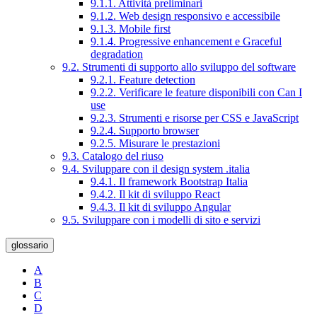
9.1.1. Attività preliminari
9.1.2. Web design responsivo e accessibile
9.1.3. Mobile first
9.1.4. Progressive enhancement e Graceful
degradation
9.2. Strumenti di supporto allo sviluppo del software
9.2.1. Feature detection
9.2.2. Verificare le feature disponibili con Can I
use
9.2.3. Strumenti e risorse per CSS e JavaScript
9.2.4. Supporto browser
9.2.5. Misurare le prestazioni
9.3. Catalogo del riuso
9.4. Sviluppare con il design system .italia
9.4.1. Il framework Bootstrap Italia
9.4.2. Il kit di sviluppo React
9.4.3. Il kit di sviluppo Angular
9.5. Sviluppare con i modelli di sito e servizi
glossario
A
B
C
D