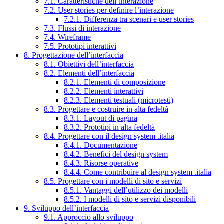
7.1. Caratteristiche dell’interazione
7.2. User stories per definire l’interazione
7.2.1. Differenza tra scenari e user stories
7.3. Flussi di interazione
7.4. Wireframe
7.5. Prototipi interattivi
8. Progettazione dell’interfaccia
8.1. Obiettivi dell’interfaccia
8.2. Elementi dell’interfaccia
8.2.1. Elementi di composizione
8.2.2. Elementi interattivi
8.2.3. Elementi testuali (microtesti)
8.3. Progettare e costruire in alta fedeltà
8.3.1. Layout di pagina
8.3.2. Prototipi in alta fedeltà
8.4. Progettare con il design system .italia
8.4.1. Documentazione
8.4.2. Benefici del design system
8.4.3. Risorse operative
8.4.4. Come contribuire al design system .italia
8.5. Progettare con i modelli di sito e servizi
8.5.1. Vantaggi dell’utilizzo dei modelli
8.5.2. I modelli di sito e servizi disponibili
9. Sviluppo dell’interfaccia
9.1. Approccio allo sviluppo