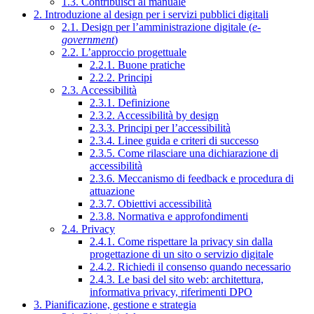
1.3. Contribuisci al manuale
2. Introduzione al design per i servizi pubblici digitali
2.1. Design per l’amministrazione digitale (
e-
government
)
2.2. L’approccio progettuale
2.2.1. Buone pratiche
2.2.2. Principi
2.3. Accessibilità
2.3.1. Definizione
2.3.2. Accessibilità by design
2.3.3. Principi per l’accessibilità
2.3.4. Linee guida e criteri di successo
2.3.5. Come rilasciare una dichiarazione di
accessibilità
2.3.6. Meccanismo di feedback e procedura di
attuazione
2.3.7. Obiettivi accessibilità
2.3.8. Normativa e approfondimenti
2.4. Privacy
2.4.1. Come rispettare la privacy sin dalla
progettazione di un sito o servizio digitale
2.4.2. Richiedi il consenso quando necessario
2.4.3. Le basi del sito web: architettura,
informativa privacy, riferimenti DPO
3. Pianificazione, gestione e strategia