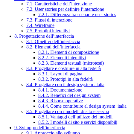
7.1. Caratteristiche dell’interazione
7.2. User stories per definire l’interazione
7.2.1. Differenza tra scenari e user stories
7.3. Flussi di interazione
7.4. Wireframe
7.5. Prototipi interattivi
8. Progettazione dell’interfaccia
8.1. Obiettivi dell’interfaccia
8.2. Elementi dell’interfaccia
8.2.1. Elementi di composizione
8.2.2. Elementi interattivi
8.2.3. Elementi testuali (microtesti)
8.3. Progettare e costruire in alta fedeltà
8.3.1. Layout di pagina
8.3.2. Prototipi in alta fedeltà
8.4. Progettare con il design system .italia
8.4.1. Documentazione
8.4.2. Benefici del design system
8.4.3. Risorse operative
8.4.4. Come contribuire al design system .italia
8.5. Progettare con i modelli di sito e servizi
8.5.1. Vantaggi dell’utilizzo dei modelli
8.5.2. I modelli di sito e servizi disponibili
9. Sviluppo dell’interfaccia
9.1. Approccio allo sviluppo