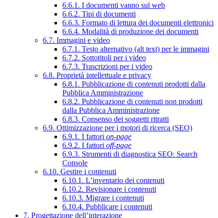
6.6.1. I documenti vanno sul web
6.6.2. Tipi di documenti
6.6.3. Formato di lettura dei documenti elettronici
6.6.4. Modalità di produzione dei documenti
6.7. Immagini e video
6.7.1. Testo alternativo (alt text) per le immagini
6.7.2. Sottotitoli per i video
6.7.3. Trascrizioni per i video
6.8. Proprietà intellettuale e privacy
6.8.1. Pubblicazione di contenuti prodotti dalla
Pubblica Amministrazione
6.8.2. Pubblicazione di contenuti non prodotti
dalla Pubblica Amministrazione
6.8.3. Consenso dei soggetti ritratti
6.9. Ottimizzazione per i motori di ricerca (SEO)
6.9.1. I fattori
on-page
6.9.2. I fattori
off-page
6.9.3. Strumenti di diagnostica SEO: Search
Console
6.10. Gestire i contenuti
6.10.1. L’inventario dei contenuti
6.10.2. Revisionare i contenuti
6.10.3. Migrare i contenuti
6.10.4. Pubblicare i contenuti
7. Progettazione dell’interazione