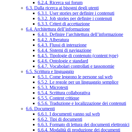
6.2.4. Ricerca sui forum
6.3. Dalla ricerca ai bisogni degli utenti
6.3.1. User stories per definire i contenuti
6.3.2. Job stories per definire i contenuti
6.3.3. Criteri di accettazione
6.4. Architettura dell’informazione
6.4.1. Definire l’architettura dell’informazione
6.4.2. Alberatura
6.4.3. Flussi di interazione
6.4.4. Sistemi di navigazione
6.4.5. Tipologie di contenuto (content type)
6.4.6. Ontologie e standard
6.4.7. Vocabolari controllati e tassonomie
6.5. Scrittura e linguaggio
6.5.1. Come leggono le persone sul web
6.5.2. Le regole per un linguaggio semplice
6.5.3. Microtesti
6.5.4. Scrittura collaborativa
6.5.5. Content critique
6.5.6. Traduzione e localizzazione dei contenuti
6.6. Documenti
6.6.1. I documenti vanno sul web
6.6.2. Tipi di documenti
6.6.3. Formato di lettura dei documenti elettronici
6.6.4. Modalità di produzione dei documenti