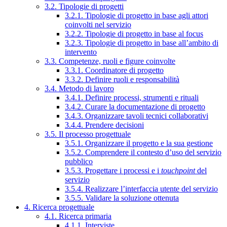
3.2. Tipologie di progetti
3.2.1. Tipologie di progetto in base agli attori
coinvolti nel servizio
3.2.2. Tipologie di progetto in base al focus
3.2.3. Tipologie di progetto in base all’ambito di
intervento
3.3. Competenze, ruoli e figure coinvolte
3.3.1. Coordinatore di progetto
3.3.2. Definire ruoli e responsabilità
3.4. Metodo di lavoro
3.4.1. Definire processi, strumenti e rituali
3.4.2. Curare la documentazione di progetto
3.4.3. Organizzare tavoli tecnici collaborativi
3.4.4. Prendere decisioni
3.5. Il processo progettuale
3.5.1. Organizzare il progetto e la sua gestione
3.5.2. Comprendere il contesto d’uso del servizio
pubblico
3.5.3. Progettare i processi e i
touchpoint
del
servizio
3.5.4. Realizzare l’interfaccia utente del servizio
3.5.5. Validare la soluzione ottenuta
4. Ricerca progettuale
4.1. Ricerca primaria
4.1.1. Interviste