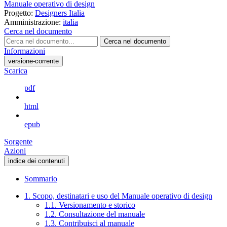
Manuale operativo di design
Progetto:
Designers Italia
Amministrazione:
italia
Cerca nel documento
Cerca nel documento
Informazioni
versione-corrente
Scarica
pdf
html
epub
Sorgente
Azioni
indice dei contenuti
Sommario
1. Scopo, destinatari e uso del Manuale operativo di design
1.1. Versionamento e storico
1.2. Consultazione del manuale
1.3. Contribuisci al manuale