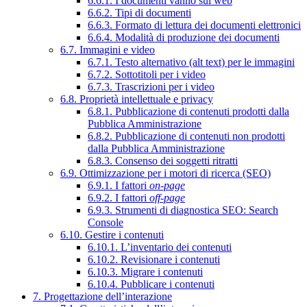
6.6.1. I documenti vanno sul web
6.6.2. Tipi di documenti
6.6.3. Formato di lettura dei documenti elettronici
6.6.4. Modalità di produzione dei documenti
6.7. Immagini e video
6.7.1. Testo alternativo (alt text) per le immagini
6.7.2. Sottotitoli per i video
6.7.3. Trascrizioni per i video
6.8. Proprietà intellettuale e privacy
6.8.1. Pubblicazione di contenuti prodotti dalla
Pubblica Amministrazione
6.8.2. Pubblicazione di contenuti non prodotti
dalla Pubblica Amministrazione
6.8.3. Consenso dei soggetti ritratti
6.9. Ottimizzazione per i motori di ricerca (SEO)
6.9.1. I fattori
on-page
6.9.2. I fattori
off-page
6.9.3. Strumenti di diagnostica SEO: Search
Console
6.10. Gestire i contenuti
6.10.1. L’inventario dei contenuti
6.10.2. Revisionare i contenuti
6.10.3. Migrare i contenuti
6.10.4. Pubblicare i contenuti
7. Progettazione dell’interazione