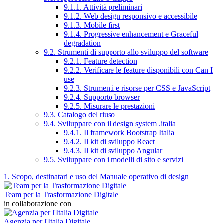
9.1.1. Attività preliminari
9.1.2. Web design responsivo e accessibile
9.1.3. Mobile first
9.1.4. Progressive enhancement e Graceful
degradation
9.2. Strumenti di supporto allo sviluppo del software
9.2.1. Feature detection
9.2.2. Verificare le feature disponibili con Can I
use
9.2.3. Strumenti e risorse per CSS e JavaScript
9.2.4. Supporto browser
9.2.5. Misurare le prestazioni
9.3. Catalogo del riuso
9.4. Sviluppare con il design system .italia
9.4.1. Il framework Bootstrap Italia
9.4.2. Il kit di sviluppo React
9.4.3. Il kit di sviluppo Angular
9.5. Sviluppare con i modelli di sito e servizi
1. Scopo, destinatari e uso del Manuale operativo di design
Team per la Trasformazione Digitale
in collaborazione con
Agenzia per l'Italia Digitale