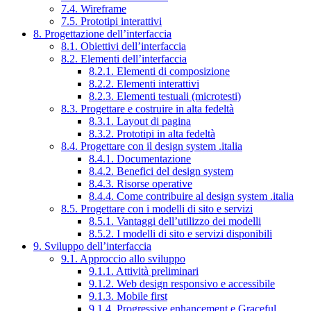
7.4. Wireframe
7.5. Prototipi interattivi
8. Progettazione dell’interfaccia
8.1. Obiettivi dell’interfaccia
8.2. Elementi dell’interfaccia
8.2.1. Elementi di composizione
8.2.2. Elementi interattivi
8.2.3. Elementi testuali (microtesti)
8.3. Progettare e costruire in alta fedeltà
8.3.1. Layout di pagina
8.3.2. Prototipi in alta fedeltà
8.4. Progettare con il design system .italia
8.4.1. Documentazione
8.4.2. Benefici del design system
8.4.3. Risorse operative
8.4.4. Come contribuire al design system .italia
8.5. Progettare con i modelli di sito e servizi
8.5.1. Vantaggi dell’utilizzo dei modelli
8.5.2. I modelli di sito e servizi disponibili
9. Sviluppo dell’interfaccia
9.1. Approccio allo sviluppo
9.1.1. Attività preliminari
9.1.2. Web design responsivo e accessibile
9.1.3. Mobile first
9.1.4. Progressive enhancement e Graceful