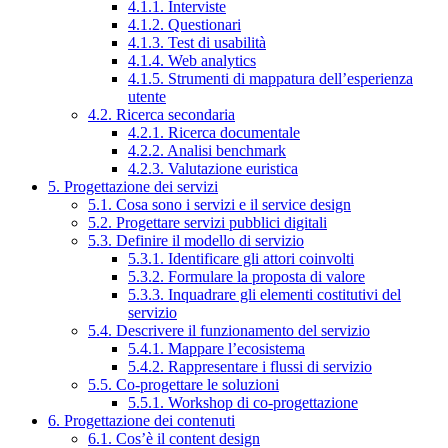
4.1.1. Interviste
4.1.2. Questionari
4.1.3. Test di usabilità
4.1.4. Web analytics
4.1.5. Strumenti di mappatura dell’esperienza
utente
4.2. Ricerca secondaria
4.2.1. Ricerca documentale
4.2.2. Analisi benchmark
4.2.3. Valutazione euristica
5. Progettazione dei servizi
5.1. Cosa sono i servizi e il service design
5.2. Progettare servizi pubblici digitali
5.3. Definire il modello di servizio
5.3.1. Identificare gli attori coinvolti
5.3.2. Formulare la proposta di valore
5.3.3. Inquadrare gli elementi costitutivi del
servizio
5.4. Descrivere il funzionamento del servizio
5.4.1. Mappare l’ecosistema
5.4.2. Rappresentare i flussi di servizio
5.5. Co-progettare le soluzioni
5.5.1. Workshop di co-progettazione
6. Progettazione dei contenuti
6.1. Cos’è il content design