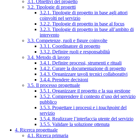
3.1. Obiettivi del progetto
3.2. Tipologie di progetti
3.2.1. Tipologie di progetto in base agli attori
coinvolti nel servizio
3.2.2. Tipologie di progetto in base al focus
3.2.3. Tipologie di progetto in base all’ambito di
intervento
3.3. Competenze, ruoli e figure coinvolte
3.3.1. Coordinatore di progetto
3.3.2. Definire ruoli e responsabilità
3.4. Metodo di lavoro
3.4.1. Definire processi, strumenti e rituali
3.4.2. Curare la documentazione di progetto
3.4.3. Organizzare tavoli tecnici collaborativi
3.4.4. Prendere decisioni
3.5. Il processo progettuale
3.5.1. Organizzare il progetto e la sua gestione
3.5.2. Comprendere il contesto d’uso del servizio
pubblico
3.5.3. Progettare i processi e i
touchpoint
del
servizio
3.5.4. Realizzare l’interfaccia utente del servizio
3.5.5. Validare la soluzione ottenuta
4. Ricerca progettuale
4.1. Ricerca primaria