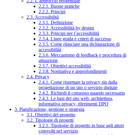
2.2. L’approccio progettuale
2.2.1. Buone pratiche
2.2.2. Principi
2.3. Accessibilità
2.3.1. Definizione
2.3.2. Accessibilità by design
2.3.3. Principi per l’accessibilità
2.3.4. Linee guida e criteri di successo
2.3.5. Come rilasciare una dichiarazione di
accessibilità
2.3.6. Meccanismo di feedback e procedura di
attuazione
2.3.7. Obiettivi accessibilità
2.3.8. Normativa e approfondimenti
2.4. Privacy
2.4.1. Come rispettare la privacy sin dalla
progettazione di un sito o servizio digitale
2.4.2. Richiedi il consenso quando necessario
2.4.3. Le basi del sito web: architettura,
informativa privacy, riferimenti DPO
3. Pianificazione, gestione e strategia
3.1. Obiettivi del progetto
3.2. Tipologie di progetti
3.2.1. Tipologie di progetto in base agli attori
coinvolti nel servizio