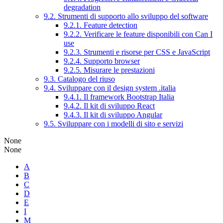
degradation
9.2. Strumenti di supporto allo sviluppo del software
9.2.1. Feature detection
9.2.2. Verificare le feature disponibili con Can I
use
9.2.3. Strumenti e risorse per CSS e JavaScript
9.2.4. Supporto browser
9.2.5. Misurare le prestazioni
9.3. Catalogo del riuso
9.4. Sviluppare con il design system .italia
9.4.1. Il framework Bootstrap Italia
9.4.2. Il kit di sviluppo React
9.4.3. Il kit di sviluppo Angular
9.5. Sviluppare con i modelli di sito e servizi
None
None
A
B
C
D
E
I
M