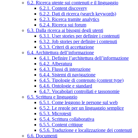
6.2. Ricerca utente sui contenuti e il linguaggio
6.2.1. Content discovery
6.2.2. Dati di ricerca (search keywords)
6.2.3. Ricerca tramite analytics
6.2.4. Ricerca sui forum
6.3. Dalla ricerca ai bisogni degli utenti
6.3.1. User stories per definire i contenuti
6.3.2. Job stories per definire i contenuti
6.3.3. Criteri di accettazione
6.4. Architettura dell’informazione
6.4.1. Definire l’architettura dell’informazione
6.4.2. Alberatura
6.4.3. Flussi di interazione
6.4.4. Sistemi di navigazione
6.4.5. Tipologie di contenuto (content type)
6.4.6. Ontologie e standard
6.4.7. Vocabolari controllati e tassonomie
6.5. Scrittura e linguaggio
6.5.1. Come leggono le persone sul web
6.5.2. Le regole per un linguaggio semplice
6.5.3. Microtesti
6.5.4. Scrittura collaborativa
6.5.5. Content critique
6.5.6. Traduzione e localizzazione dei contenuti
6.6. Documenti