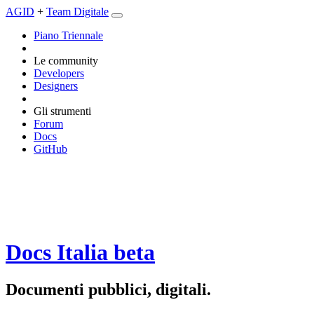
AGID
+
Team Digitale
Piano Triennale
Le community
Developers
Designers
Gli strumenti
Forum
Docs
GitHub
Docs Italia
beta
Documenti pubblici, digitali.