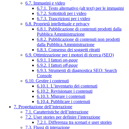
6.7. Immagini e video
6.7.1. Testo alternativo (alt text) per le immagini
6.7.2. Sottotitoli per i video
6.7.3. Trascrizioni per i video
6.8. Proprietà intellettuale e privacy
6.8.1. Pubblicazione di contenuti prodotti dalla
Pubblica Amministrazione
6.8.2. Pubblicazione di contenuti non prodotti
dalla Pubblica Amministrazione
6.8.3. Consenso dei soggetti ritratti
6.9. Ottimizzazione per i motori di ricerca (SEO)
6.9.1. I fattori
on-page
6.9.2. I fattori
off-page
6.9.3. Strumenti di diagnostica SEO: Search
Console
6.10. Gestire i contenuti
6.10.1. L’inventario dei contenuti
6.10.2. Revisionare i contenuti
6.10.3. Migrare i contenuti
6.10.4. Pubblicare i contenuti
7. Progettazione dell’interazione
7.1. Caratteristiche dell’interazione
7.2. User stories per definire l’interazione
7.2.1. Differenza tra scenari e user stories
7.3. Flussi di interazione