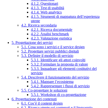
4.1.2. Questionari
4.1.3. Test di usabilità
4.1.4. Web analytics
4.1.5. Strumenti di mappatura dell’esperienza
utente
4.2. Ricerca secondaria
4.2.1. Ricerca documentale
4.2.2. Analisi benchmark
4.2.3. Valutazione euristica
5. Progettazione dei servizi
5.1. Cosa sono i servizi e il service design
5.2. Progettare servizi pubblici digitali
5.3. Definire il modello di servizio
5.3.1. Identificare gli attori coinvolti
5.3.2. Formulare la proposta di valore
5.3.3. Inquadrare gli elementi costitutivi del
servizio
5.4. Descrivere il funzionamento del servizio
5.4.1. Mappare l’ecosistema
5.4.2. Rappresentare i flussi di servizio
5.5. Co-progettare le soluzioni
5.5.1. Workshop di co-progettazione
6. Progettazione dei contenuti
6.1. Cos’è il content design
6.2. Ricerca utente sui contenuti e il linguaggio