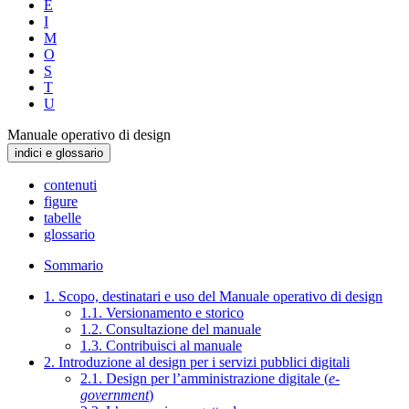
E
I
M
O
S
T
U
Manuale operativo di design
indici e glossario
contenuti
figure
tabelle
glossario
Sommario
1. Scopo, destinatari e uso del Manuale operativo di design
1.1. Versionamento e storico
1.2. Consultazione del manuale
1.3. Contribuisci al manuale
2. Introduzione al design per i servizi pubblici digitali
2.1. Design per l’amministrazione digitale (
e-
government
)