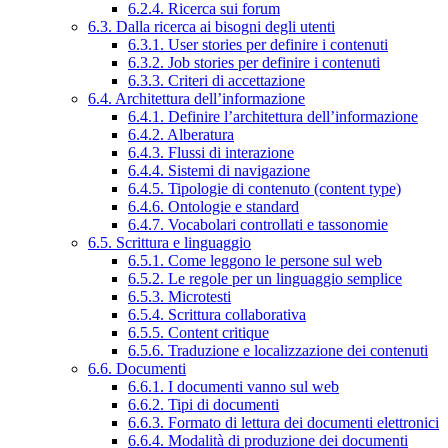
6.2.4. Ricerca sui forum
6.3. Dalla ricerca ai bisogni degli utenti
6.3.1. User stories per definire i contenuti
6.3.2. Job stories per definire i contenuti
6.3.3. Criteri di accettazione
6.4. Architettura dell’informazione
6.4.1. Definire l’architettura dell’informazione
6.4.2. Alberatura
6.4.3. Flussi di interazione
6.4.4. Sistemi di navigazione
6.4.5. Tipologie di contenuto (content type)
6.4.6. Ontologie e standard
6.4.7. Vocabolari controllati e tassonomie
6.5. Scrittura e linguaggio
6.5.1. Come leggono le persone sul web
6.5.2. Le regole per un linguaggio semplice
6.5.3. Microtesti
6.5.4. Scrittura collaborativa
6.5.5. Content critique
6.5.6. Traduzione e localizzazione dei contenuti
6.6. Documenti
6.6.1. I documenti vanno sul web
6.6.2. Tipi di documenti
6.6.3. Formato di lettura dei documenti elettronici
6.6.4. Modalità di produzione dei documenti