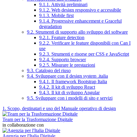
9.1.1. Attività preliminari
9.1.2. Web design responsivo e accessibile
9.1.3. Mobile first
9.1.4. Progressive enhancement e Graceful
degradation
9.2. Strumenti di supporto allo sviluppo del software
9.2.1. Feature detection
9.2.2. Verificare le feature disponibili con Can I
use
9.2.3. Strumenti e risorse per CSS e JavaScript
9.2.4. Supporto browser
9.2.5. Misurare le prestazioni
9.3. Catalogo del riuso
9.4. Sviluppare con il design system .italia
9.4.1. Il framework Bootstrap Italia
9.4.2. Il kit di sviluppo React
9.4.3. Il kit di sviluppo Angular
9.5. Sviluppare con i modelli di sito e servizi
1. Scopo, destinatari e uso del Manuale operativo di design
Team per la Trasformazione Digitale
in collaborazione con
Agenzia per l'Italia Digitale