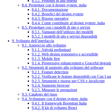
8.3.2. Prototipi in alta fedeltà
8.4. Progettare con il design system .italia
8.4.1. Documentazione
8.4.2. Benefici del design system
8.4.3. Risorse operative
8.4.4. Come contribuire al design system .italia
8.5. Progettare con i modelli di sito e servizi
8.5.1. Vantaggi dell’utilizzo dei modelli
8.5.2. I modelli di sito e servizi disponibili
9. Sviluppo dell’interfaccia
9.1. Approccio allo sviluppo
9.1.1. Attività preliminari
9.1.2. Web design responsivo e accessibile
9.1.3. Mobile first
9.1.4. Progressive enhancement e Graceful degrad
9.2. Strumenti di supporto allo sviluppo del software
9.2.1. Feature detection
9.2.2. Verificare le feature disponibili con Can I us
9.2.3. Strumenti e risorse per CSS e JavaScript
9.2.4. Supporto browser
9.2.5. Misurare le prestazioni
9.3. Catalogo del riuso
9.4. Sviluppare con il design system .italia
9.4.1. Il framework Bootstrap Italia
9.4.2. Il kit di sviluppo React