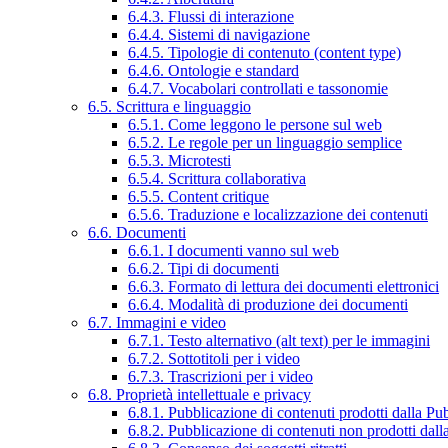
6.4.3. Flussi di interazione
6.4.4. Sistemi di navigazione
6.4.5. Tipologie di contenuto (content type)
6.4.6. Ontologie e standard
6.4.7. Vocabolari controllati e tassonomie
6.5. Scrittura e linguaggio
6.5.1. Come leggono le persone sul web
6.5.2. Le regole per un linguaggio semplice
6.5.3. Microtesti
6.5.4. Scrittura collaborativa
6.5.5. Content critique
6.5.6. Traduzione e localizzazione dei contenuti
6.6. Documenti
6.6.1. I documenti vanno sul web
6.6.2. Tipi di documenti
6.6.3. Formato di lettura dei documenti elettronici
6.6.4. Modalità di produzione dei documenti
6.7. Immagini e video
6.7.1. Testo alternativo (alt text) per le immagini
6.7.2. Sottotitoli per i video
6.7.3. Trascrizioni per i video
6.8. Proprietà intellettuale e privacy
6.8.1. Pubblicazione di contenuti prodotti dalla P
6.8.2. Pubblicazione di contenuti non prodotti dal