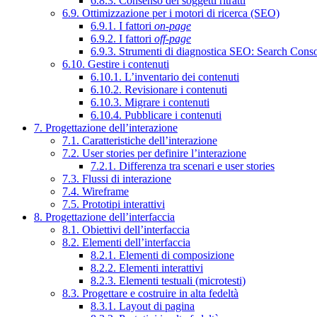
6.8.3. Consenso dei soggetti ritratti
6.9. Ottimizzazione per i motori di ricerca (SEO)
6.9.1. I fattori
on-page
6.9.2. I fattori
off-page
6.9.3. Strumenti di diagnostica SEO: Search Cons
6.10. Gestire i contenuti
6.10.1. L’inventario dei contenuti
6.10.2. Revisionare i contenuti
6.10.3. Migrare i contenuti
6.10.4. Pubblicare i contenuti
7. Progettazione dell’interazione
7.1. Caratteristiche dell’interazione
7.2. User stories per definire l’interazione
7.2.1. Differenza tra scenari e user stories
7.3. Flussi di interazione
7.4. Wireframe
7.5. Prototipi interattivi
8. Progettazione dell’interfaccia
8.1. Obiettivi dell’interfaccia
8.2. Elementi dell’interfaccia
8.2.1. Elementi di composizione
8.2.2. Elementi interattivi
8.2.3. Elementi testuali (microtesti)
8.3. Progettare e costruire in alta fedeltà
8.3.1. Layout di pagina