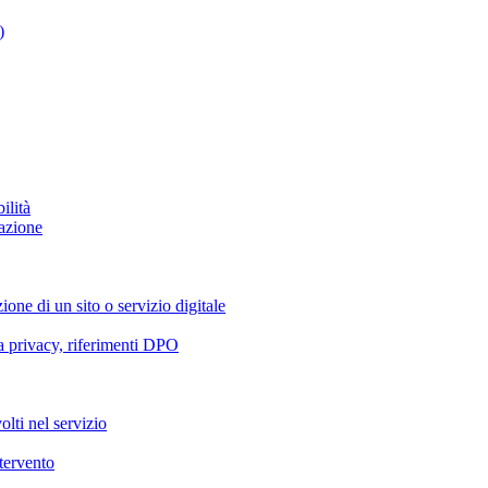
)
ilità
azione
ione di un sito o servizio digitale
va privacy, riferimenti DPO
olti nel servizio
ntervento