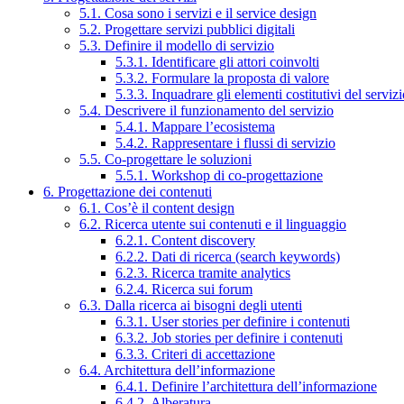
5.1. Cosa sono i servizi e il service design
5.2. Progettare servizi pubblici digitali
5.3. Definire il modello di servizio
5.3.1. Identificare gli attori coinvolti
5.3.2. Formulare la proposta di valore
5.3.3. Inquadrare gli elementi costitutivi del serviz
5.4. Descrivere il funzionamento del servizio
5.4.1. Mappare l’ecosistema
5.4.2. Rappresentare i flussi di servizio
5.5. Co-progettare le soluzioni
5.5.1. Workshop di co-progettazione
6. Progettazione dei contenuti
6.1. Cos’è il content design
6.2. Ricerca utente sui contenuti e il linguaggio
6.2.1. Content discovery
6.2.2. Dati di ricerca (search keywords)
6.2.3. Ricerca tramite analytics
6.2.4. Ricerca sui forum
6.3. Dalla ricerca ai bisogni degli utenti
6.3.1. User stories per definire i contenuti
6.3.2. Job stories per definire i contenuti
6.3.3. Criteri di accettazione
6.4. Architettura dell’informazione
6.4.1. Definire l’architettura dell’informazione
6.4.2. Alberatura