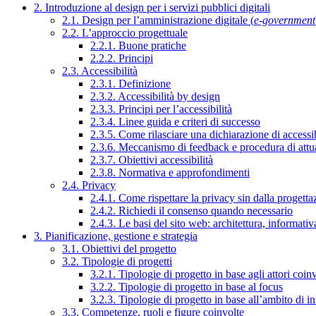
2. Introduzione al design per i servizi pubblici digitali
2.1. Design per l’amministrazione digitale (
e-government
2.2. L’approccio progettuale
2.2.1. Buone pratiche
2.2.2. Principi
2.3. Accessibilità
2.3.1. Definizione
2.3.2. Accessibilità by design
2.3.3. Principi per l’accessibilità
2.3.4. Linee guida e criteri di successo
2.3.5. Come rilasciare una dichiarazione di accessib
2.3.6. Meccanismo di feedback e procedura di attu
2.3.7. Obiettivi accessibilità
2.3.8. Normativa e approfondimenti
2.4. Privacy
2.4.1. Come rispettare la privacy sin dalla progettaz
2.4.2. Richiedi il consenso quando necessario
2.4.3. Le basi del sito web: architettura, informati
3. Pianificazione, gestione e strategia
3.1. Obiettivi del progetto
3.2. Tipologie di progetti
3.2.1. Tipologie di progetto in base agli attori coinv
3.2.2. Tipologie di progetto in base al focus
3.2.3. Tipologie di progetto in base all’ambito di i
3.3. Competenze, ruoli e figure coinvolte