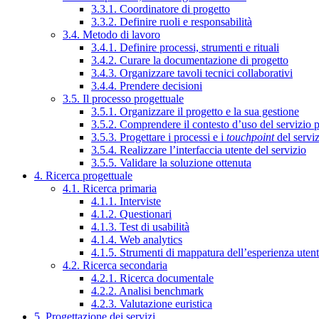
3.3.1. Coordinatore di progetto
3.3.2. Definire ruoli e responsabilità
3.4. Metodo di lavoro
3.4.1. Definire processi, strumenti e rituali
3.4.2. Curare la documentazione di progetto
3.4.3. Organizzare tavoli tecnici collaborativi
3.4.4. Prendere decisioni
3.5. Il processo progettuale
3.5.1. Organizzare il progetto e la sua gestione
3.5.2. Comprendere il contesto d’uso del servizio 
3.5.3. Progettare i processi e i
touchpoint
del servi
3.5.4. Realizzare l’interfaccia utente del servizio
3.5.5. Validare la soluzione ottenuta
4. Ricerca progettuale
4.1. Ricerca primaria
4.1.1. Interviste
4.1.2. Questionari
4.1.3. Test di usabilità
4.1.4. Web analytics
4.1.5. Strumenti di mappatura dell’esperienza uten
4.2. Ricerca secondaria
4.2.1. Ricerca documentale
4.2.2. Analisi benchmark
4.2.3. Valutazione euristica
5. Progettazione dei servizi