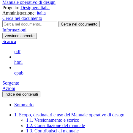
Manuale operativo di design
Progetto:
Designers Italia
Amministrazione:
italia
Cerca nel documento
Cerca nel documento
Informazioni
versione-corrente
Scarica
pdf
html
epub
Sorgente
Azioni
indice dei contenuti
Sommario
1. Scopo, destinatari e uso del Manuale operativo di design
1.1. Versionamento e storico
1.2. Consultazione del manuale
1.3. Contribuisci al manuale