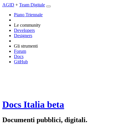
AGID
+
Team Digitale
Piano Triennale
Le community
Developers
Designers
Gli strumenti
Forum
Docs
GitHub
Docs Italia
beta
Documenti pubblici, digitali.