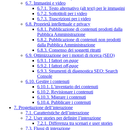
6.7. Immagini e video
6.7.1. Testo alternativo (alt text) per le immagini
6.7.2. Sottotitoli per i video
6.7.3. Trascrizioni per i video
6.8. Proprietà intellettuale e privacy
6.8.1. Pubblicazione di contenuti prodotti dalla
Pubblica Amministrazione
6.8.2. Pubblicazione di contenuti non prodotti
dalla Pubblica Amministrazione
6.8.3. Consenso dei soggetti ritratti
6.9. Ottimizzazione per i motori di ricerca (SEO)
6.9.1. I fattori
on-page
6.9.2. I fattori
off-page
6.9.3. Strumenti di diagnostica SEO: Search
Console
6.10. Gestire i contenuti
6.10.1. L’inventario dei contenuti
6.10.2. Revisionare i contenuti
6.10.3. Migrare i contenuti
6.10.4. Pubblicare i contenuti
7. Progettazione dell’interazione
7.1. Caratteristiche dell’interazione
7.2. User stories per definire l’interazione
7.2.1. Differenza tra scenari e user stories
7.3. Flussi di interazione