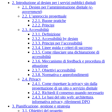
2. Introduzione al design per i servizi pubblici digitali
2.1. Design per l’amministrazione digitale (
e-
government
)
2.2. L’approccio progettuale
2.2.1. Buone pratiche
2.2.2. Principi
2.3. Accessibilità
2.3.1. Definizione
2.3.2. Accessibilità by design
2.3.3. Principi per l’accessibilità
2.3.4. Linee guida e criteri di successo
2.3.5. Come rilasciare una dichiarazione di
accessibilità
2.3.6. Meccanismo di feedback e procedura di
attuazione
2.3.7. Obiettivi accessibilità
2.3.8. Normativa e approfondimenti
2.4. Privacy
2.4.1. Come rispettare la privacy sin dalla
progettazione di un sito o servizio digitale
2.4.2. Richiedi il consenso quando necessario
2.4.3. Le basi del sito web: architettura,
informativa privacy, riferimenti DPO
3. Pianificazione, gestione e strategia
3.1. Obiettivi del progetto