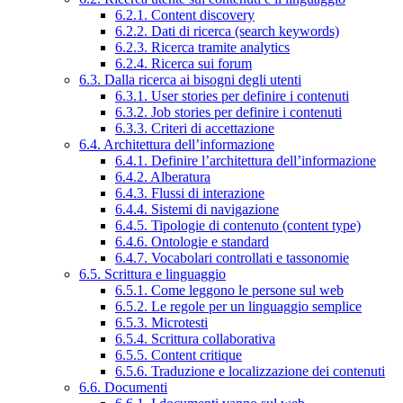
6.2.1. Content discovery
6.2.2. Dati di ricerca (search keywords)
6.2.3. Ricerca tramite analytics
6.2.4. Ricerca sui forum
6.3. Dalla ricerca ai bisogni degli utenti
6.3.1. User stories per definire i contenuti
6.3.2. Job stories per definire i contenuti
6.3.3. Criteri di accettazione
6.4. Architettura dell’informazione
6.4.1. Definire l’architettura dell’informazione
6.4.2. Alberatura
6.4.3. Flussi di interazione
6.4.4. Sistemi di navigazione
6.4.5. Tipologie di contenuto (content type)
6.4.6. Ontologie e standard
6.4.7. Vocabolari controllati e tassonomie
6.5. Scrittura e linguaggio
6.5.1. Come leggono le persone sul web
6.5.2. Le regole per un linguaggio semplice
6.5.3. Microtesti
6.5.4. Scrittura collaborativa
6.5.5. Content critique
6.5.6. Traduzione e localizzazione dei contenuti
6.6. Documenti