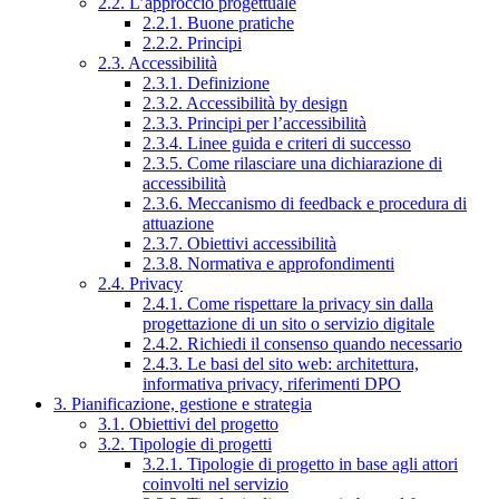
2.2. L’approccio progettuale
2.2.1. Buone pratiche
2.2.2. Principi
2.3. Accessibilità
2.3.1. Definizione
2.3.2. Accessibilità by design
2.3.3. Principi per l’accessibilità
2.3.4. Linee guida e criteri di successo
2.3.5. Come rilasciare una dichiarazione di
accessibilità
2.3.6. Meccanismo di feedback e procedura di
attuazione
2.3.7. Obiettivi accessibilità
2.3.8. Normativa e approfondimenti
2.4. Privacy
2.4.1. Come rispettare la privacy sin dalla
progettazione di un sito o servizio digitale
2.4.2. Richiedi il consenso quando necessario
2.4.3. Le basi del sito web: architettura,
informativa privacy, riferimenti DPO
3. Pianificazione, gestione e strategia
3.1. Obiettivi del progetto
3.2. Tipologie di progetti
3.2.1. Tipologie di progetto in base agli attori
coinvolti nel servizio