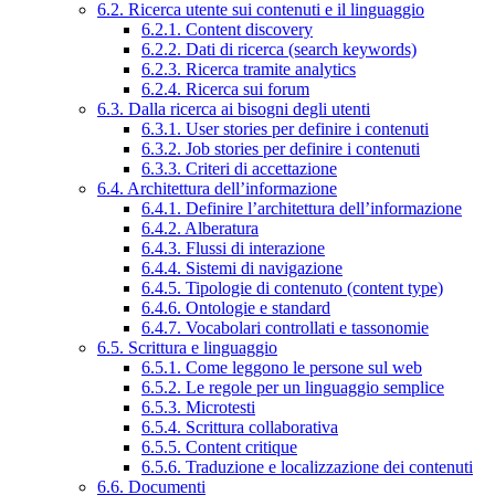
6.2. Ricerca utente sui contenuti e il linguaggio
6.2.1. Content discovery
6.2.2. Dati di ricerca (search keywords)
6.2.3. Ricerca tramite analytics
6.2.4. Ricerca sui forum
6.3. Dalla ricerca ai bisogni degli utenti
6.3.1. User stories per definire i contenuti
6.3.2. Job stories per definire i contenuti
6.3.3. Criteri di accettazione
6.4. Architettura dell’informazione
6.4.1. Definire l’architettura dell’informazione
6.4.2. Alberatura
6.4.3. Flussi di interazione
6.4.4. Sistemi di navigazione
6.4.5. Tipologie di contenuto (content type)
6.4.6. Ontologie e standard
6.4.7. Vocabolari controllati e tassonomie
6.5. Scrittura e linguaggio
6.5.1. Come leggono le persone sul web
6.5.2. Le regole per un linguaggio semplice
6.5.3. Microtesti
6.5.4. Scrittura collaborativa
6.5.5. Content critique
6.5.6. Traduzione e localizzazione dei contenuti
6.6. Documenti