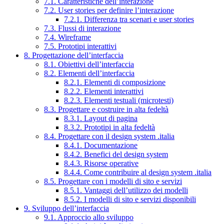
7.1. Caratteristiche dell’interazione
7.2. User stories per definire l’interazione
7.2.1. Differenza tra scenari e user stories
7.3. Flussi di interazione
7.4. Wireframe
7.5. Prototipi interattivi
8. Progettazione dell’interfaccia
8.1. Obiettivi dell’interfaccia
8.2. Elementi dell’interfaccia
8.2.1. Elementi di composizione
8.2.2. Elementi interattivi
8.2.3. Elementi testuali (microtesti)
8.3. Progettare e costruire in alta fedeltà
8.3.1. Layout di pagina
8.3.2. Prototipi in alta fedeltà
8.4. Progettare con il design system .italia
8.4.1. Documentazione
8.4.2. Benefici del design system
8.4.3. Risorse operative
8.4.4. Come contribuire al design system .italia
8.5. Progettare con i modelli di sito e servizi
8.5.1. Vantaggi dell’utilizzo dei modelli
8.5.2. I modelli di sito e servizi disponibili
9. Sviluppo dell’interfaccia
9.1. Approccio allo sviluppo