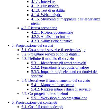
4.1.1. Interviste
4.1.2. Questionari
4.1.3. Test di usabilità
4.1.4. Web analytics
4.1.5. Strumenti di mappatura dell’esperienza
utente
4.2. Ricerca secondaria
4.2.1. Ricerca documentale
4.2.2. Analisi benchmark
4.2.3. Valutazione euristica
5. Progettazione dei servizi
5.1. Cosa sono i servizi e il service design
5.2. Progettare servizi pubblici digitali
5.3. Definire il modello di servizio
5.3.1. Identificare gli attori coinvolti
5.3.2. Formulare la proposta di valore
5.3.3. Inquadrare gli elementi costitutivi del
servizio
5.4. Descrivere il funzionamento del servizio
5.4.1. Mappare l’ecosistema
5.4.2. Rappresentare i flussi di servizio
5.5. Co-progettare le soluzioni
5.5.1. Workshop di co-progettazione
6. Progettazione dei contenuti
6.1. Cos’è il content design