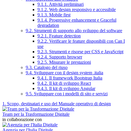
9.1.1. Attività preliminari
9.1.2. Web design responsivo e accessibile
9.1.3. Mobile first
9.1.4. Progressive enhancement e Graceful
degradation
9.2. Strumenti di supporto allo sviluppo del software
9.2.1. Feature detection
9.2.2. Verificare le feature disponibili con Can I
use
9.2.3. Strumenti e risorse per CSS e JavaScript
9.2.4. Supporto browser
9.2.5. Misurare le prestazioni
9.3. Catalogo del riuso
9.4. Sviluppare con il design system .italia
9.4.1. Il framework Bootstrap Italia
9.4.2. Il kit di sviluppo React
9.4.3. Il kit di sviluppo Angular
9.5. Sviluppare con i modelli di sito e servizi
1. Scopo, destinatari e uso del Manuale operativo di design
Team per la Trasformazione Digitale
in collaborazione con
Agenzia per l'Italia Digitale