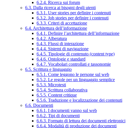
6.2.4. Ricerca sui forum
6.3. Dalla ricerca ai bisogni degli utenti
6.3.1. User stories per definire i contenuti
6.3.2. Job stories per definire i contenuti
6.3.3. Criteri di accettazione
6.4. Architettura dell’informazione
6.4.1. Definire l’architettura dell’informazione
6.4.2. Alberatura
6.4.3. Flussi di interazione
6.4.4. Sistemi di navigazione
6.4.5. Tipologie di contenuto (content type)
6.4.6. Ontologie e standard
6.4.7. Vocabolari controllati e tassonomie
6.5. Scrittura e linguaggio
6.5.1. Come leggono le persone sul web
6.5.2. Le regole per un linguaggio semplice
6.5.3. Microtesti
6.5.4. Scrittura collaborativa
6.5.5. Content critique
6.5.6. Traduzione e localizzazione dei contenuti
6.6. Documenti
6.6.1. I documenti vanno sul web
6.6.2. Tipi di documenti
6.6.3. Formato di lettura dei documenti elettronici
6.6.4. Modalità di produzione dei documenti