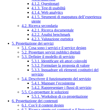
4.1.2. Questionari
4.1.3. Test di usabilità
4.1.4. Web analytics
4.1.5. Strumenti di mappatura dell’esperienza
utente
4.2. Ricerca secondaria
4.2.1. Ricerca documentale
4.2.2. Analisi benchmark
4.2.3. Valutazione euristica
5. Progettazione dei servizi
5.1. Cosa sono i servizi e il service design
5.2. Progettare servizi pubblici digitali
5.3. Definire il modello di servizio
5.3.1. Identificare gli attori coinvolti
5.3.2. Formulare la proposta di valore
5.3.3. Inquadrare gli elementi costitutivi del
servizio
5.4. Descrivere il funzionamento del servizio
5.4.1. Mappare l’ecosistema
5.4.2. Rappresentare i flussi di servizio
5.5. Co-progettare le soluzioni
5.5.1. Workshop di co-progettazione
6. Progettazione dei contenuti
6.1. Cos’è il content design
6.2. Ricerca utente sui contenuti e il linguaggio