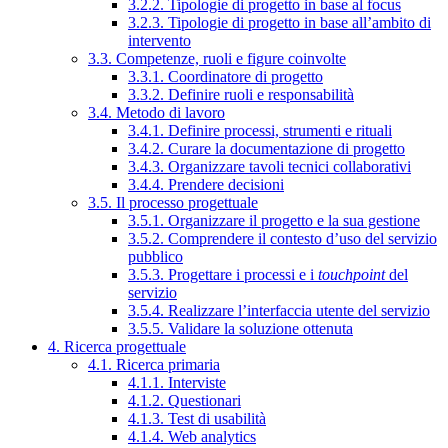
3.2.2. Tipologie di progetto in base al focus
3.2.3. Tipologie di progetto in base all’ambito di
intervento
3.3. Competenze, ruoli e figure coinvolte
3.3.1. Coordinatore di progetto
3.3.2. Definire ruoli e responsabilità
3.4. Metodo di lavoro
3.4.1. Definire processi, strumenti e rituali
3.4.2. Curare la documentazione di progetto
3.4.3. Organizzare tavoli tecnici collaborativi
3.4.4. Prendere decisioni
3.5. Il processo progettuale
3.5.1. Organizzare il progetto e la sua gestione
3.5.2. Comprendere il contesto d’uso del servizio
pubblico
3.5.3. Progettare i processi e i
touchpoint
del
servizio
3.5.4. Realizzare l’interfaccia utente del servizio
3.5.5. Validare la soluzione ottenuta
4. Ricerca progettuale
4.1. Ricerca primaria
4.1.1. Interviste
4.1.2. Questionari
4.1.3. Test di usabilità
4.1.4. Web analytics