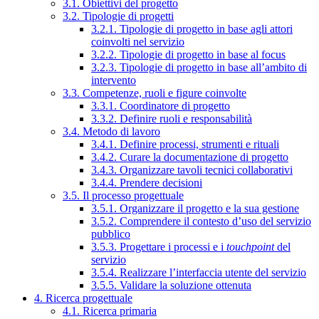
3.1. Obiettivi del progetto
3.2. Tipologie di progetti
3.2.1. Tipologie di progetto in base agli attori
coinvolti nel servizio
3.2.2. Tipologie di progetto in base al focus
3.2.3. Tipologie di progetto in base all’ambito di
intervento
3.3. Competenze, ruoli e figure coinvolte
3.3.1. Coordinatore di progetto
3.3.2. Definire ruoli e responsabilità
3.4. Metodo di lavoro
3.4.1. Definire processi, strumenti e rituali
3.4.2. Curare la documentazione di progetto
3.4.3. Organizzare tavoli tecnici collaborativi
3.4.4. Prendere decisioni
3.5. Il processo progettuale
3.5.1. Organizzare il progetto e la sua gestione
3.5.2. Comprendere il contesto d’uso del servizio
pubblico
3.5.3. Progettare i processi e i
touchpoint
del
servizio
3.5.4. Realizzare l’interfaccia utente del servizio
3.5.5. Validare la soluzione ottenuta
4. Ricerca progettuale
4.1. Ricerca primaria