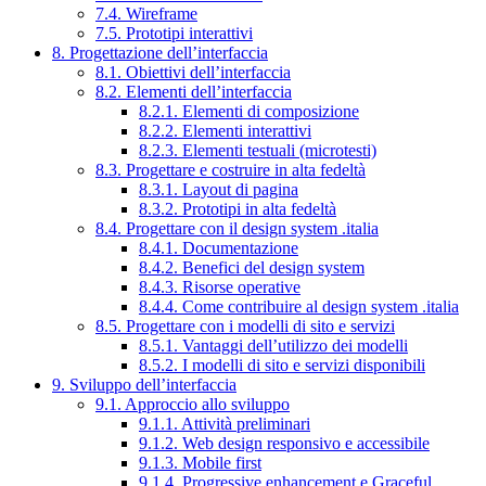
7.4. Wireframe
7.5. Prototipi interattivi
8. Progettazione dell’interfaccia
8.1. Obiettivi dell’interfaccia
8.2. Elementi dell’interfaccia
8.2.1. Elementi di composizione
8.2.2. Elementi interattivi
8.2.3. Elementi testuali (microtesti)
8.3. Progettare e costruire in alta fedeltà
8.3.1. Layout di pagina
8.3.2. Prototipi in alta fedeltà
8.4. Progettare con il design system .italia
8.4.1. Documentazione
8.4.2. Benefici del design system
8.4.3. Risorse operative
8.4.4. Come contribuire al design system .italia
8.5. Progettare con i modelli di sito e servizi
8.5.1. Vantaggi dell’utilizzo dei modelli
8.5.2. I modelli di sito e servizi disponibili
9. Sviluppo dell’interfaccia
9.1. Approccio allo sviluppo
9.1.1. Attività preliminari
9.1.2. Web design responsivo e accessibile
9.1.3. Mobile first
9.1.4. Progressive enhancement e Graceful