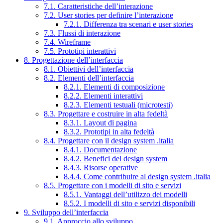
7.1. Caratteristiche dell’interazione
7.2. User stories per definire l’interazione
7.2.1. Differenza tra scenari e user stories
7.3. Flussi di interazione
7.4. Wireframe
7.5. Prototipi interattivi
8. Progettazione dell’interfaccia
8.1. Obiettivi dell’interfaccia
8.2. Elementi dell’interfaccia
8.2.1. Elementi di composizione
8.2.2. Elementi interattivi
8.2.3. Elementi testuali (microtesti)
8.3. Progettare e costruire in alta fedeltà
8.3.1. Layout di pagina
8.3.2. Prototipi in alta fedeltà
8.4. Progettare con il design system .italia
8.4.1. Documentazione
8.4.2. Benefici del design system
8.4.3. Risorse operative
8.4.4. Come contribuire al design system .italia
8.5. Progettare con i modelli di sito e servizi
8.5.1. Vantaggi dell’utilizzo dei modelli
8.5.2. I modelli di sito e servizi disponibili
9. Sviluppo dell’interfaccia
9.1. Approccio allo sviluppo