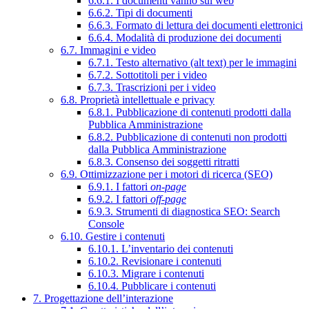
6.6.1. I documenti vanno sul web
6.6.2. Tipi di documenti
6.6.3. Formato di lettura dei documenti elettronici
6.6.4. Modalità di produzione dei documenti
6.7. Immagini e video
6.7.1. Testo alternativo (alt text) per le immagini
6.7.2. Sottotitoli per i video
6.7.3. Trascrizioni per i video
6.8. Proprietà intellettuale e privacy
6.8.1. Pubblicazione di contenuti prodotti dalla
Pubblica Amministrazione
6.8.2. Pubblicazione di contenuti non prodotti
dalla Pubblica Amministrazione
6.8.3. Consenso dei soggetti ritratti
6.9. Ottimizzazione per i motori di ricerca (SEO)
6.9.1. I fattori
on-page
6.9.2. I fattori
off-page
6.9.3. Strumenti di diagnostica SEO: Search
Console
6.10. Gestire i contenuti
6.10.1. L’inventario dei contenuti
6.10.2. Revisionare i contenuti
6.10.3. Migrare i contenuti
6.10.4. Pubblicare i contenuti
7. Progettazione dell’interazione