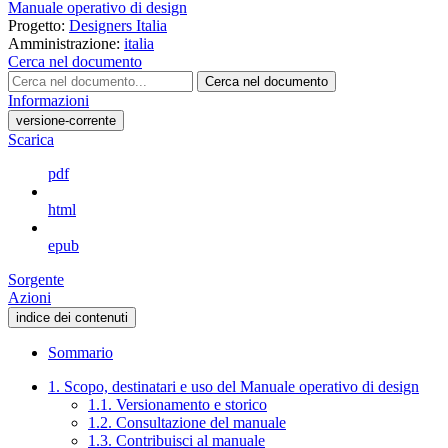
Manuale operativo di design
Progetto:
Designers Italia
Amministrazione:
italia
Cerca nel documento
Cerca nel documento
Informazioni
versione-corrente
Scarica
pdf
html
epub
Sorgente
Azioni
indice dei contenuti
Sommario
1. Scopo, destinatari e uso del Manuale operativo di design
1.1. Versionamento e storico
1.2. Consultazione del manuale
1.3. Contribuisci al manuale