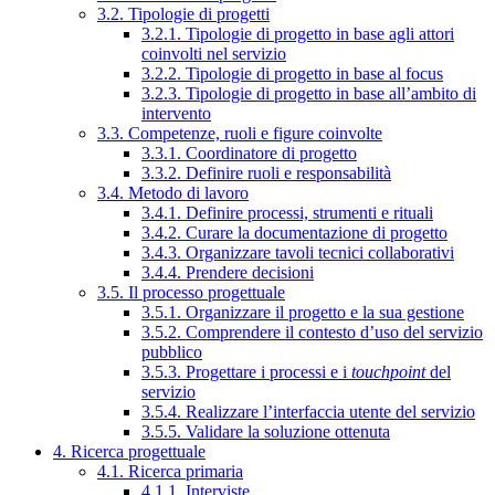
3.2. Tipologie di progetti
3.2.1. Tipologie di progetto in base agli attori
coinvolti nel servizio
3.2.2. Tipologie di progetto in base al focus
3.2.3. Tipologie di progetto in base all’ambito di
intervento
3.3. Competenze, ruoli e figure coinvolte
3.3.1. Coordinatore di progetto
3.3.2. Definire ruoli e responsabilità
3.4. Metodo di lavoro
3.4.1. Definire processi, strumenti e rituali
3.4.2. Curare la documentazione di progetto
3.4.3. Organizzare tavoli tecnici collaborativi
3.4.4. Prendere decisioni
3.5. Il processo progettuale
3.5.1. Organizzare il progetto e la sua gestione
3.5.2. Comprendere il contesto d’uso del servizio
pubblico
3.5.3. Progettare i processi e i
touchpoint
del
servizio
3.5.4. Realizzare l’interfaccia utente del servizio
3.5.5. Validare la soluzione ottenuta
4. Ricerca progettuale
4.1. Ricerca primaria
4.1.1. Interviste