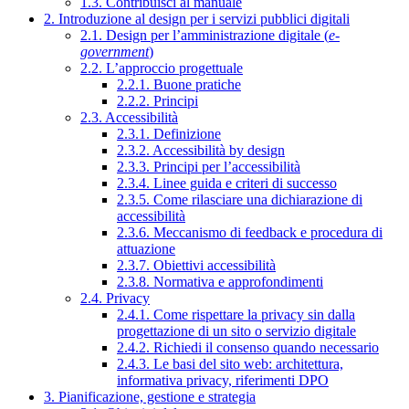
1.3. Contribuisci al manuale
2. Introduzione al design per i servizi pubblici digitali
2.1. Design per l’amministrazione digitale (
e-
government
)
2.2. L’approccio progettuale
2.2.1. Buone pratiche
2.2.2. Principi
2.3. Accessibilità
2.3.1. Definizione
2.3.2. Accessibilità by design
2.3.3. Principi per l’accessibilità
2.3.4. Linee guida e criteri di successo
2.3.5. Come rilasciare una dichiarazione di
accessibilità
2.3.6. Meccanismo di feedback e procedura di
attuazione
2.3.7. Obiettivi accessibilità
2.3.8. Normativa e approfondimenti
2.4. Privacy
2.4.1. Come rispettare la privacy sin dalla
progettazione di un sito o servizio digitale
2.4.2. Richiedi il consenso quando necessario
2.4.3. Le basi del sito web: architettura,
informativa privacy, riferimenti DPO
3. Pianificazione, gestione e strategia