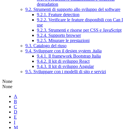
degradation
9.2. Strumenti di supporto allo sviluppo del software
9.2.1. Feature detection
9.2.2. Verificare le feature disponibili con Can I
use
9.2.3. Strumenti e risorse per CSS e JavaScript
9.2.4. Supporto browser
9.2.5. Misurare le prestazioni
9.3. Catalogo del riuso
9.4. Sviluppare con il design system .italia
9.4.1. Il framework Bootstrap Italia
9.4.2. Il kit di sviluppo React
9.4.3. Il kit di sviluppo Angular
9.5. Sviluppare con i modelli di sito e servizi
None
None
A
B
C
D
E
I
M