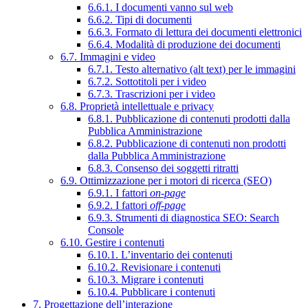
6.6.1. I documenti vanno sul web
6.6.2. Tipi di documenti
6.6.3. Formato di lettura dei documenti elettronici
6.6.4. Modalità di produzione dei documenti
6.7. Immagini e video
6.7.1. Testo alternativo (alt text) per le immagini
6.7.2. Sottotitoli per i video
6.7.3. Trascrizioni per i video
6.8. Proprietà intellettuale e privacy
6.8.1. Pubblicazione di contenuti prodotti dalla
Pubblica Amministrazione
6.8.2. Pubblicazione di contenuti non prodotti
dalla Pubblica Amministrazione
6.8.3. Consenso dei soggetti ritratti
6.9. Ottimizzazione per i motori di ricerca (SEO)
6.9.1. I fattori
on-page
6.9.2. I fattori
off-page
6.9.3. Strumenti di diagnostica SEO: Search
Console
6.10. Gestire i contenuti
6.10.1. L’inventario dei contenuti
6.10.2. Revisionare i contenuti
6.10.3. Migrare i contenuti
6.10.4. Pubblicare i contenuti
7. Progettazione dell’interazione