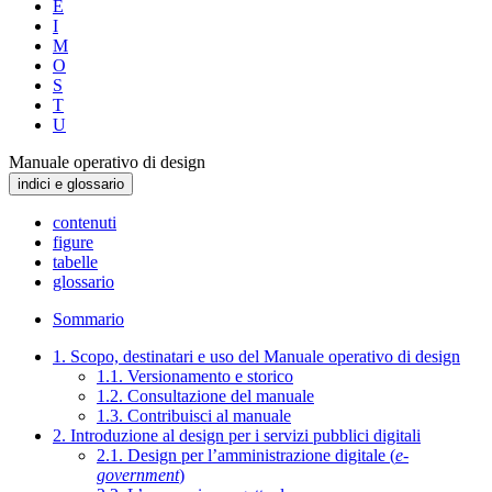
E
I
M
O
S
T
U
Manuale operativo di design
indici e glossario
contenuti
figure
tabelle
glossario
Sommario
1. Scopo, destinatari e uso del Manuale operativo di design
1.1. Versionamento e storico
1.2. Consultazione del manuale
1.3. Contribuisci al manuale
2. Introduzione al design per i servizi pubblici digitali
2.1. Design per l’amministrazione digitale (
e-
government
)