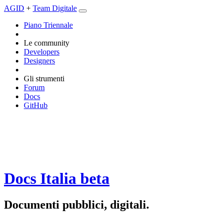
AGID
+
Team Digitale
Piano Triennale
Le community
Developers
Designers
Gli strumenti
Forum
Docs
GitHub
Docs Italia
beta
Documenti pubblici, digitali.