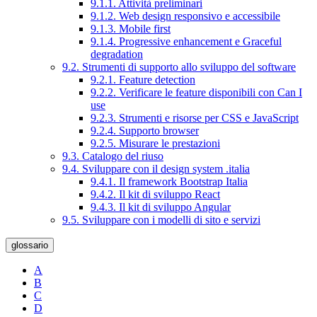
9.1.1. Attività preliminari
9.1.2. Web design responsivo e accessibile
9.1.3. Mobile first
9.1.4. Progressive enhancement e Graceful
degradation
9.2. Strumenti di supporto allo sviluppo del software
9.2.1. Feature detection
9.2.2. Verificare le feature disponibili con Can I
use
9.2.3. Strumenti e risorse per CSS e JavaScript
9.2.4. Supporto browser
9.2.5. Misurare le prestazioni
9.3. Catalogo del riuso
9.4. Sviluppare con il design system .italia
9.4.1. Il framework Bootstrap Italia
9.4.2. Il kit di sviluppo React
9.4.3. Il kit di sviluppo Angular
9.5. Sviluppare con i modelli di sito e servizi
glossario
A
B
C
D