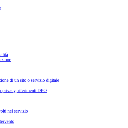
)
ilità
azione
ione di un sito o servizio digitale
va privacy, riferimenti DPO
olti nel servizio
ntervento