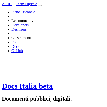
AGID
+
Team Digitale
Piano Triennale
Le community
Developers
Designers
Gli strumenti
Forum
Docs
GitHub
Docs Italia
beta
Documenti pubblici, digitali.