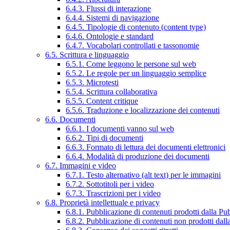
6.4.3. Flussi di interazione
6.4.4. Sistemi di navigazione
6.4.5. Tipologie di contenuto (content type)
6.4.6. Ontologie e standard
6.4.7. Vocabolari controllati e tassonomie
6.5. Scrittura e linguaggio
6.5.1. Come leggono le persone sul web
6.5.2. Le regole per un linguaggio semplice
6.5.3. Microtesti
6.5.4. Scrittura collaborativa
6.5.5. Content critique
6.5.6. Traduzione e localizzazione dei contenuti
6.6. Documenti
6.6.1. I documenti vanno sul web
6.6.2. Tipi di documenti
6.6.3. Formato di lettura dei documenti elettronici
6.6.4. Modalità di produzione dei documenti
6.7. Immagini e video
6.7.1. Testo alternativo (alt text) per le immagini
6.7.2. Sottotitoli per i video
6.7.3. Trascrizioni per i video
6.8. Proprietà intellettuale e privacy
6.8.1. Pubblicazione di contenuti prodotti dalla P
6.8.2. Pubblicazione di contenuti non prodotti dal