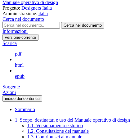
Manuale operativo di design
Progetto:
Designers Italia
Amministrazione:
italia
Cerca nel documento
Cerca nel documento
Informazioni
versione-corrente
Scarica
pdf
html
epub
Sorgente
Azioni
indice dei contenuti
Sommario
1. Scopo, destinatari e uso del Manuale operativo di design
1.1. Versionamento e storico
1.2. Consultazione del manuale
1.3. Contribuisci al manuale