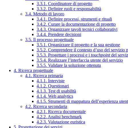
3.3.1. Coordinatore di progetto
3.3.2. Definire ruoli e responsabilità
3.4. Metodo di lavoro
3.4.1. Definire processi, strumenti e rituali
3.4.2. Curare la documentazione di progetto
3.4.3. Organizzare tavoli tecnici collaborativi
3.4.4. Prendere decisioni
3.5. Il processo progettuale
3.5.1. Organizzare il progetto e la sua gestione
3.5.2. Comprendere il contesto d’uso del servizio 
3.5.3. Progettare i processi e i
touchpoint
del servi
3.5.4. Realizzare l’interfaccia utente del servizio
3.5.5. Validare la soluzione ottenuta
4. Ricerca progettuale
4.1. Ricerca primaria
4.1.1. Interviste
4.1.2. Questionari
4.1.3. Test di usabilità
4.1.4. Web analytics
4.1.5. Strumenti di mappatura dell’esperienza uten
4.2. Ricerca secondaria
4.2.1. Ricerca documentale
4.2.2. Analisi benchmark
4.2.3. Valutazione euristica
5. Progettazione dei servizi