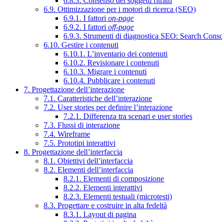
6.8.3. Consenso dei soggetti ritratti
6.9. Ottimizzazione per i motori di ricerca (SEO)
6.9.1. I fattori
on-page
6.9.2. I fattori
off-page
6.9.3. Strumenti di diagnostica SEO: Search Cons
6.10. Gestire i contenuti
6.10.1. L’inventario dei contenuti
6.10.2. Revisionare i contenuti
6.10.3. Migrare i contenuti
6.10.4. Pubblicare i contenuti
7. Progettazione dell’interazione
7.1. Caratteristiche dell’interazione
7.2. User stories per definire l’interazione
7.2.1. Differenza tra scenari e user stories
7.3. Flussi di interazione
7.4. Wireframe
7.5. Prototipi interattivi
8. Progettazione dell’interfaccia
8.1. Obiettivi dell’interfaccia
8.2. Elementi dell’interfaccia
8.2.1. Elementi di composizione
8.2.2. Elementi interattivi
8.2.3. Elementi testuali (microtesti)
8.3. Progettare e costruire in alta fedeltà
8.3.1. Layout di pagina