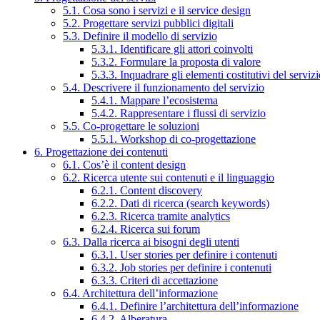
5.1. Cosa sono i servizi e il service design
5.2. Progettare servizi pubblici digitali
5.3. Definire il modello di servizio
5.3.1. Identificare gli attori coinvolti
5.3.2. Formulare la proposta di valore
5.3.3. Inquadrare gli elementi costitutivi del serviz
5.4. Descrivere il funzionamento del servizio
5.4.1. Mappare l’ecosistema
5.4.2. Rappresentare i flussi di servizio
5.5. Co-progettare le soluzioni
5.5.1. Workshop di co-progettazione
6. Progettazione dei contenuti
6.1. Cos’è il content design
6.2. Ricerca utente sui contenuti e il linguaggio
6.2.1. Content discovery
6.2.2. Dati di ricerca (search keywords)
6.2.3. Ricerca tramite analytics
6.2.4. Ricerca sui forum
6.3. Dalla ricerca ai bisogni degli utenti
6.3.1. User stories per definire i contenuti
6.3.2. Job stories per definire i contenuti
6.3.3. Criteri di accettazione
6.4. Architettura dell’informazione
6.4.1. Definire l’architettura dell’informazione
6.4.2. Alberatura