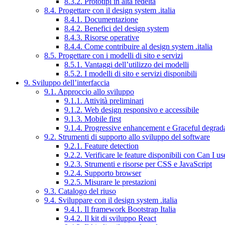
8.3.2. Prototipi in alta fedeltà
8.4. Progettare con il design system .italia
8.4.1. Documentazione
8.4.2. Benefici del design system
8.4.3. Risorse operative
8.4.4. Come contribuire al design system .italia
8.5. Progettare con i modelli di sito e servizi
8.5.1. Vantaggi dell’utilizzo dei modelli
8.5.2. I modelli di sito e servizi disponibili
9. Sviluppo dell’interfaccia
9.1. Approccio allo sviluppo
9.1.1. Attività preliminari
9.1.2. Web design responsivo e accessibile
9.1.3. Mobile first
9.1.4. Progressive enhancement e Graceful degrad
9.2. Strumenti di supporto allo sviluppo del software
9.2.1. Feature detection
9.2.2. Verificare le feature disponibili con Can I us
9.2.3. Strumenti e risorse per CSS e JavaScript
9.2.4. Supporto browser
9.2.5. Misurare le prestazioni
9.3. Catalogo del riuso
9.4. Sviluppare con il design system .italia
9.4.1. Il framework Bootstrap Italia
9.4.2. Il kit di sviluppo React