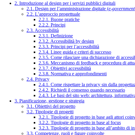
2. Introduzione al design per i servizi pubblici digitali
2.1. Design per l’amministrazione digitale (
e-government
2.2. L’approccio progettuale
2.2.1. Buone pratiche
2.2.2. Principi
2.3. Accessibilità
2.3.1. Definizione
2.3.2. Accessibilità by design
2.3.3. Principi per l’accessibilità
2.3.4. Linee guida e criteri di successo
2.3.5. Come rilasciare una dichiarazione di accessib
2.3.6. Meccanismo di feedback e procedura di attu
2.3.7. Obiettivi accessibilità
2.3.8. Normativa e approfondimenti
2.4. Privacy
2.4.1. Come rispettare la privacy sin dalla progettaz
2.4.2. Richiedi il consenso quando necessario
2.4.3. Le basi del sito web: architettura, informati
3. Pianificazione, gestione e strategia
3.1. Obiettivi del progetto
3.2. Tipologie di progetti
3.2.1. Tipologie di progetto in base agli attori coinv
3.2.2. Tipologie di progetto in base al focus
3.2.3. Tipologie di progetto in base all’ambito di i
3.3. Competenze, ruoli e figure coinvolte