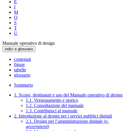
E
I
M
O
S
T
U
Manuale operativo di design
indici e glossario
contenuti
figure
tabelle
glossario
Sommario
1. Scopo, destinatari e uso del Manuale operativo di design
1.1. Versionamento e storico
1.2. Consultazione del manuale
1.3. Contribuisci al manuale
2. Introduzione al design per i servizi pubblici digitali
2.1. Design per l’amministrazione digitale (
e-
government
)