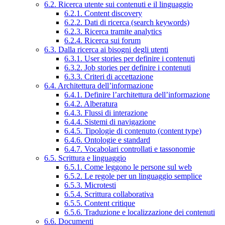
6.2. Ricerca utente sui contenuti e il linguaggio
6.2.1. Content discovery
6.2.2. Dati di ricerca (search keywords)
6.2.3. Ricerca tramite analytics
6.2.4. Ricerca sui forum
6.3. Dalla ricerca ai bisogni degli utenti
6.3.1. User stories per definire i contenuti
6.3.2. Job stories per definire i contenuti
6.3.3. Criteri di accettazione
6.4. Architettura dell’informazione
6.4.1. Definire l’architettura dell’informazione
6.4.2. Alberatura
6.4.3. Flussi di interazione
6.4.4. Sistemi di navigazione
6.4.5. Tipologie di contenuto (content type)
6.4.6. Ontologie e standard
6.4.7. Vocabolari controllati e tassonomie
6.5. Scrittura e linguaggio
6.5.1. Come leggono le persone sul web
6.5.2. Le regole per un linguaggio semplice
6.5.3. Microtesti
6.5.4. Scrittura collaborativa
6.5.5. Content critique
6.5.6. Traduzione e localizzazione dei contenuti
6.6. Documenti