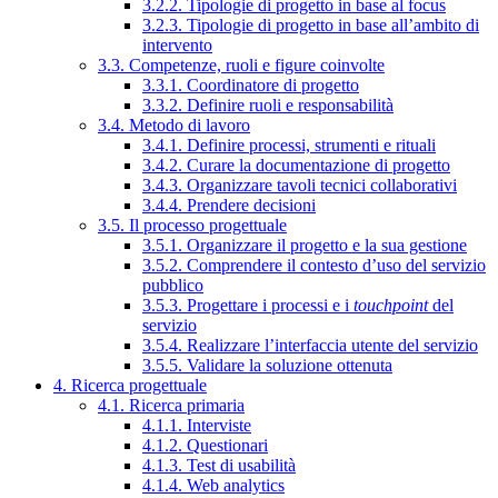
3.2.2. Tipologie di progetto in base al focus
3.2.3. Tipologie di progetto in base all’ambito di
intervento
3.3. Competenze, ruoli e figure coinvolte
3.3.1. Coordinatore di progetto
3.3.2. Definire ruoli e responsabilità
3.4. Metodo di lavoro
3.4.1. Definire processi, strumenti e rituali
3.4.2. Curare la documentazione di progetto
3.4.3. Organizzare tavoli tecnici collaborativi
3.4.4. Prendere decisioni
3.5. Il processo progettuale
3.5.1. Organizzare il progetto e la sua gestione
3.5.2. Comprendere il contesto d’uso del servizio
pubblico
3.5.3. Progettare i processi e i
touchpoint
del
servizio
3.5.4. Realizzare l’interfaccia utente del servizio
3.5.5. Validare la soluzione ottenuta
4. Ricerca progettuale
4.1. Ricerca primaria
4.1.1. Interviste
4.1.2. Questionari
4.1.3. Test di usabilità
4.1.4. Web analytics