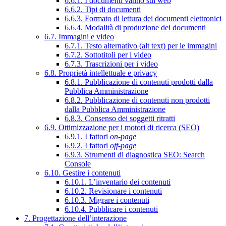
6.6.1. I documenti vanno sul web
6.6.2. Tipi di documenti
6.6.3. Formato di lettura dei documenti elettronici
6.6.4. Modalità di produzione dei documenti
6.7. Immagini e video
6.7.1. Testo alternativo (alt text) per le immagini
6.7.2. Sottotitoli per i video
6.7.3. Trascrizioni per i video
6.8. Proprietà intellettuale e privacy
6.8.1. Pubblicazione di contenuti prodotti dalla
Pubblica Amministrazione
6.8.2. Pubblicazione di contenuti non prodotti
dalla Pubblica Amministrazione
6.8.3. Consenso dei soggetti ritratti
6.9. Ottimizzazione per i motori di ricerca (SEO)
6.9.1. I fattori
on-page
6.9.2. I fattori
off-page
6.9.3. Strumenti di diagnostica SEO: Search
Console
6.10. Gestire i contenuti
6.10.1. L’inventario dei contenuti
6.10.2. Revisionare i contenuti
6.10.3. Migrare i contenuti
6.10.4. Pubblicare i contenuti
7. Progettazione dell’interazione