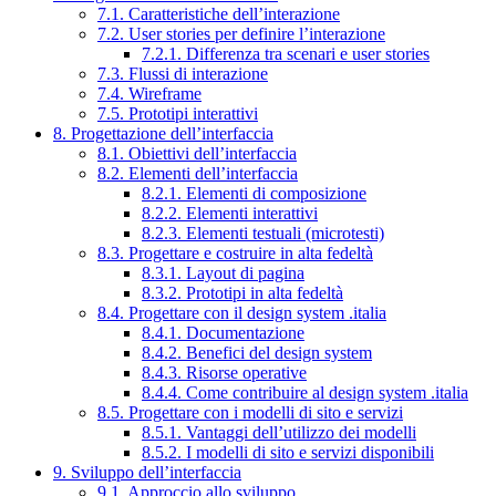
7.1. Caratteristiche dell’interazione
7.2. User stories per definire l’interazione
7.2.1. Differenza tra scenari e user stories
7.3. Flussi di interazione
7.4. Wireframe
7.5. Prototipi interattivi
8. Progettazione dell’interfaccia
8.1. Obiettivi dell’interfaccia
8.2. Elementi dell’interfaccia
8.2.1. Elementi di composizione
8.2.2. Elementi interattivi
8.2.3. Elementi testuali (microtesti)
8.3. Progettare e costruire in alta fedeltà
8.3.1. Layout di pagina
8.3.2. Prototipi in alta fedeltà
8.4. Progettare con il design system .italia
8.4.1. Documentazione
8.4.2. Benefici del design system
8.4.3. Risorse operative
8.4.4. Come contribuire al design system .italia
8.5. Progettare con i modelli di sito e servizi
8.5.1. Vantaggi dell’utilizzo dei modelli
8.5.2. I modelli di sito e servizi disponibili
9. Sviluppo dell’interfaccia
9.1. Approccio allo sviluppo