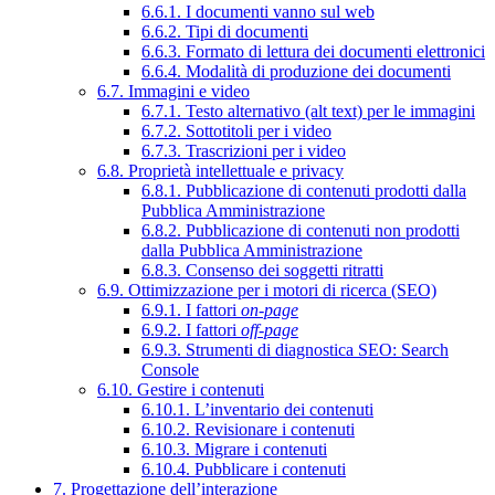
6.6.1. I documenti vanno sul web
6.6.2. Tipi di documenti
6.6.3. Formato di lettura dei documenti elettronici
6.6.4. Modalità di produzione dei documenti
6.7. Immagini e video
6.7.1. Testo alternativo (alt text) per le immagini
6.7.2. Sottotitoli per i video
6.7.3. Trascrizioni per i video
6.8. Proprietà intellettuale e privacy
6.8.1. Pubblicazione di contenuti prodotti dalla
Pubblica Amministrazione
6.8.2. Pubblicazione di contenuti non prodotti
dalla Pubblica Amministrazione
6.8.3. Consenso dei soggetti ritratti
6.9. Ottimizzazione per i motori di ricerca (SEO)
6.9.1. I fattori
on-page
6.9.2. I fattori
off-page
6.9.3. Strumenti di diagnostica SEO: Search
Console
6.10. Gestire i contenuti
6.10.1. L’inventario dei contenuti
6.10.2. Revisionare i contenuti
6.10.3. Migrare i contenuti
6.10.4. Pubblicare i contenuti
7. Progettazione dell’interazione