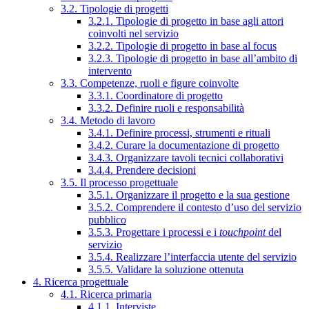
3.2. Tipologie di progetti
3.2.1. Tipologie di progetto in base agli attori
coinvolti nel servizio
3.2.2. Tipologie di progetto in base al focus
3.2.3. Tipologie di progetto in base all’ambito di
intervento
3.3. Competenze, ruoli e figure coinvolte
3.3.1. Coordinatore di progetto
3.3.2. Definire ruoli e responsabilità
3.4. Metodo di lavoro
3.4.1. Definire processi, strumenti e rituali
3.4.2. Curare la documentazione di progetto
3.4.3. Organizzare tavoli tecnici collaborativi
3.4.4. Prendere decisioni
3.5. Il processo progettuale
3.5.1. Organizzare il progetto e la sua gestione
3.5.2. Comprendere il contesto d’uso del servizio
pubblico
3.5.3. Progettare i processi e i
touchpoint
del
servizio
3.5.4. Realizzare l’interfaccia utente del servizio
3.5.5. Validare la soluzione ottenuta
4. Ricerca progettuale
4.1. Ricerca primaria
4.1.1. Interviste