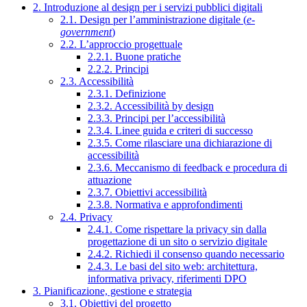
2. Introduzione al design per i servizi pubblici digitali
2.1. Design per l’amministrazione digitale (
e-
government
)
2.2. L’approccio progettuale
2.2.1. Buone pratiche
2.2.2. Principi
2.3. Accessibilità
2.3.1. Definizione
2.3.2. Accessibilità by design
2.3.3. Principi per l’accessibilità
2.3.4. Linee guida e criteri di successo
2.3.5. Come rilasciare una dichiarazione di
accessibilità
2.3.6. Meccanismo di feedback e procedura di
attuazione
2.3.7. Obiettivi accessibilità
2.3.8. Normativa e approfondimenti
2.4. Privacy
2.4.1. Come rispettare la privacy sin dalla
progettazione di un sito o servizio digitale
2.4.2. Richiedi il consenso quando necessario
2.4.3. Le basi del sito web: architettura,
informativa privacy, riferimenti DPO
3. Pianificazione, gestione e strategia
3.1. Obiettivi del progetto