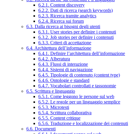
6.2.1. Content discovery
6.2.2. Dati di ricerca (search keywords)
6.2.3. Ricerca tramite analytics
6.2.4. Ricerca sui forum
6.3. Dalla ricerca ai bisogni degli utenti
6.3.1. User stories per definire i contenuti
6.3.2. Job stories per definire i contenuti
6.3.3. Criteri di accettazione
6.4. Architettura dell’informazione
6.4.1. Definire l’architettura dell’informazione
6.4.2. Alberatura
6.4.3. Flussi di interazione
6.4.4. Sistemi di navigazione
6.4.5. Tipologie di contenuto (content type)
6.4.6. Ontologie e standard
6.4.7. Vocabolari controllati e tassonomie
6.5. Scrittura e linguaggio
6.5.1. Come leggono le persone sul web
6.5.2. Le regole per un linguaggio semplice
6.5.3. Microtesti
6.5.4. Scrittura collaborativa
6.5.5. Content critique
6.5.6. Traduzione e localizzazione dei contenuti
6.6. Documenti