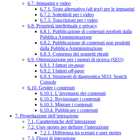
6.7. Immagini e video
6.7.1. Testo alternativo (alt text) per le immagini
6.7.2. Sottotitoli per i video
6.7.3. Trascrizioni per i video
6.8. Proprietà intellettuale e privacy
6.8.1. Pubblicazione di contenuti prodotti dalla
Pubblica Amministrazione
6.8.2. Pubblicazione di contenuti non prodotti
dalla Pubblica Amministrazione
6.8.3. Consenso dei soggetti ritratti
6.9. Ottimizzazione per i motori di ricerca (SEO)
6.9.1. I fattori
on-page
6.9.2. I fattori
off-page
6.9.3. Strumenti di diagnostica SEO: Search
Console
6.10. Gestire i contenuti
6.10.1. L’inventario dei contenuti
6.10.2. Revisionare i contenuti
6.10.3. Migrare i contenuti
6.10.4. Pubblicare i contenuti
7. Progettazione dell’interazione
7.1. Caratteristiche dell’interazione
7.2. User stories per definire l’interazione
7.2.1. Differenza tra scenari e user stories
7.3. Flussi di interazione