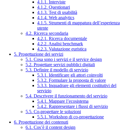
4.1.1. Interviste
4.1.2. Questionari
4.1.3. Test di usabilità
4.1.4. Web analytics
4.1.5. Strumenti di mappatura dell’esperienza
utente
4.2. Ricerca secondaria
4.2.1. Ricerca documentale
4.2.2. Analisi benchmark
4.2.3. Valutazione euristica
5. Progettazione dei servizi
5.1. Cosa sono i servizi e il service design
5.2. Progettare servizi pubblici digitali
5.3. Definire il modello di servizio
5.3.1. Identificare gli attori coinvolti
5.3.2. Formulare la proposta di valore
5.3.3. Inquadrare gli elementi costitutivi del
servizio
5.4. Descrivere il funzionamento del servizio
5.4.1. Mappare l’ecosistema
5.4.2. Rappresentare i flussi di servizio
5.5. Co-progettare le soluzioni
5.5.1. Workshop di co-progettazione
6. Progettazione dei contenuti
6.1. Cos’è il content design