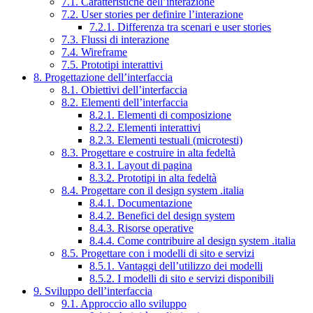
7.1. Caratteristiche dell’interazione
7.2. User stories per definire l’interazione
7.2.1. Differenza tra scenari e user stories
7.3. Flussi di interazione
7.4. Wireframe
7.5. Prototipi interattivi
8. Progettazione dell’interfaccia
8.1. Obiettivi dell’interfaccia
8.2. Elementi dell’interfaccia
8.2.1. Elementi di composizione
8.2.2. Elementi interattivi
8.2.3. Elementi testuali (microtesti)
8.3. Progettare e costruire in alta fedeltà
8.3.1. Layout di pagina
8.3.2. Prototipi in alta fedeltà
8.4. Progettare con il design system .italia
8.4.1. Documentazione
8.4.2. Benefici del design system
8.4.3. Risorse operative
8.4.4. Come contribuire al design system .italia
8.5. Progettare con i modelli di sito e servizi
8.5.1. Vantaggi dell’utilizzo dei modelli
8.5.2. I modelli di sito e servizi disponibili
9. Sviluppo dell’interfaccia
9.1. Approccio allo sviluppo