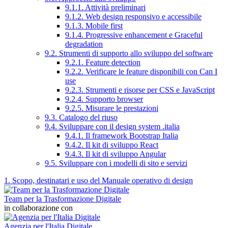
9.1.1. Attività preliminari
9.1.2. Web design responsivo e accessibile
9.1.3. Mobile first
9.1.4. Progressive enhancement e Graceful
degradation
9.2. Strumenti di supporto allo sviluppo del software
9.2.1. Feature detection
9.2.2. Verificare le feature disponibili con Can I
use
9.2.3. Strumenti e risorse per CSS e JavaScript
9.2.4. Supporto browser
9.2.5. Misurare le prestazioni
9.3. Catalogo del riuso
9.4. Sviluppare con il design system .italia
9.4.1. Il framework Bootstrap Italia
9.4.2. Il kit di sviluppo React
9.4.3. Il kit di sviluppo Angular
9.5. Sviluppare con i modelli di sito e servizi
1. Scopo, destinatari e uso del Manuale operativo di design
Team per la Trasformazione Digitale
in collaborazione con
Agenzia per l'Italia Digitale