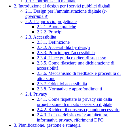
1.3. Contribuisci al manuale
2. Introduzione al design per i servizi pubblici digitali
2.1. Design per l’amministrazione digitale (
e-
government
)
2.2. L’approccio progettuale
2.2.1. Buone pratiche
2.2.2. Principi
2.3. Accessibilità
2.3.1. Definizione
2.3.2. Accessibilità by design
2.3.3. Principi per l’accessibilità
2.3.4. Linee guida e criteri di successo
2.3.5. Come rilasciare una dichiarazione di
accessibilità
2.3.6. Meccanismo di feedback e procedura di
attuazione
2.3.7. Obiettivi accessibilità
2.3.8. Normativa e approfondimenti
2.4. Privacy
2.4.1. Come rispettare la privacy sin dalla
progettazione di un sito o servizio digitale
2.4.2. Richiedi il consenso quando necessario
2.4.3. Le basi del sito web: architettura,
informativa privacy, riferimenti DPO
3. Pianificazione, gestione e strategia