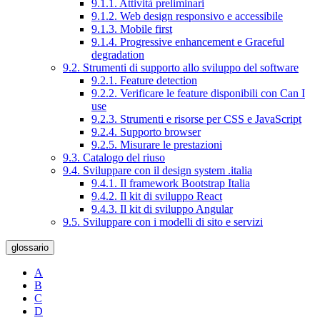
9.1.1. Attività preliminari
9.1.2. Web design responsivo e accessibile
9.1.3. Mobile first
9.1.4. Progressive enhancement e Graceful
degradation
9.2. Strumenti di supporto allo sviluppo del software
9.2.1. Feature detection
9.2.2. Verificare le feature disponibili con Can I
use
9.2.3. Strumenti e risorse per CSS e JavaScript
9.2.4. Supporto browser
9.2.5. Misurare le prestazioni
9.3. Catalogo del riuso
9.4. Sviluppare con il design system .italia
9.4.1. Il framework Bootstrap Italia
9.4.2. Il kit di sviluppo React
9.4.3. Il kit di sviluppo Angular
9.5. Sviluppare con i modelli di sito e servizi
glossario
A
B
C
D