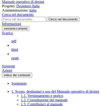
Manuale operativo di design
Progetto:
Designers Italia
Amministrazione:
italia
Cerca nel documento
Cerca nel documento
Informazioni
versione-corrente
Scarica
pdf
html
epub
Sorgente
Azioni
indice dei contenuti
Sommario
1. Scopo, destinatari e uso del Manuale operativo di design
1.1. Versionamento e storico
1.2. Consultazione del manuale
1.3. Contribuisci al manuale