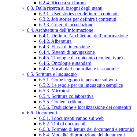
6.2.4. Ricerca sui forum
6.3. Dalla ricerca ai bisogni degli utenti
6.3.1. User stories per definire i contenuti
6.3.2. Job stories per definire i contenuti
6.3.3. Criteri di accettazione
6.4. Architettura dell’informazione
6.4.1. Definire l’architettura dell’informazione
6.4.2. Alberatura
6.4.3. Flussi di interazione
6.4.4. Sistemi di navigazione
6.4.5. Tipologie di contenuto (content type)
6.4.6. Ontologie e standard
6.4.7. Vocabolari controllati e tassonomie
6.5. Scrittura e linguaggio
6.5.1. Come leggono le persone sul web
6.5.2. Le regole per un linguaggio semplice
6.5.3. Microtesti
6.5.4. Scrittura collaborativa
6.5.5. Content critique
6.5.6. Traduzione e localizzazione dei contenuti
6.6. Documenti
6.6.1. I documenti vanno sul web
6.6.2. Tipi di documenti
6.6.3. Formato di lettura dei documenti elettronici
6.6.4. Modalità di produzione dei documenti