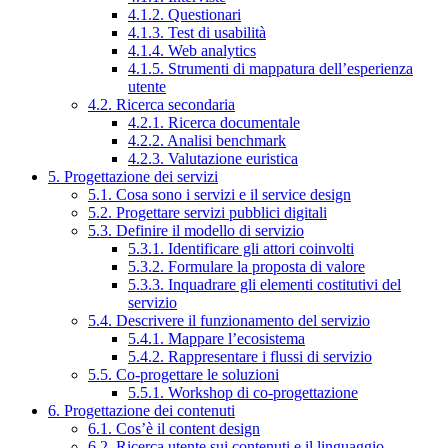
4.1.2. Questionari
4.1.3. Test di usabilità
4.1.4. Web analytics
4.1.5. Strumenti di mappatura dell’esperienza
utente
4.2. Ricerca secondaria
4.2.1. Ricerca documentale
4.2.2. Analisi benchmark
4.2.3. Valutazione euristica
5. Progettazione dei servizi
5.1. Cosa sono i servizi e il service design
5.2. Progettare servizi pubblici digitali
5.3. Definire il modello di servizio
5.3.1. Identificare gli attori coinvolti
5.3.2. Formulare la proposta di valore
5.3.3. Inquadrare gli elementi costitutivi del
servizio
5.4. Descrivere il funzionamento del servizio
5.4.1. Mappare l’ecosistema
5.4.2. Rappresentare i flussi di servizio
5.5. Co-progettare le soluzioni
5.5.1. Workshop di co-progettazione
6. Progettazione dei contenuti
6.1. Cos’è il content design
6.2. Ricerca utente sui contenuti e il linguaggio