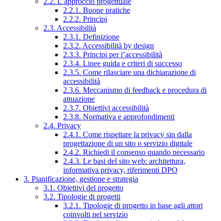
2.2. L’approccio progettuale
2.2.1. Buone pratiche
2.2.2. Principi
2.3. Accessibilità
2.3.1. Definizione
2.3.2. Accessibilità by design
2.3.3. Principi per l’accessibilità
2.3.4. Linee guida e criteri di successo
2.3.5. Come rilasciare una dichiarazione di
accessibilità
2.3.6. Meccanismo di feedback e procedura di
attuazione
2.3.7. Obiettivi accessibilità
2.3.8. Normativa e approfondimenti
2.4. Privacy
2.4.1. Come rispettare la privacy sin dalla
progettazione di un sito o servizio digitale
2.4.2. Richiedi il consenso quando necessario
2.4.3. Le basi del sito web: architettura,
informativa privacy, riferimenti DPO
3. Pianificazione, gestione e strategia
3.1. Obiettivi del progetto
3.2. Tipologie di progetti
3.2.1. Tipologie di progetto in base agli attori
coinvolti nel servizio