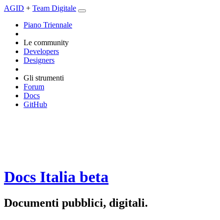
AGID
+
Team Digitale
Piano Triennale
Le community
Developers
Designers
Gli strumenti
Forum
Docs
GitHub
Docs Italia
beta
Documenti pubblici, digitali.