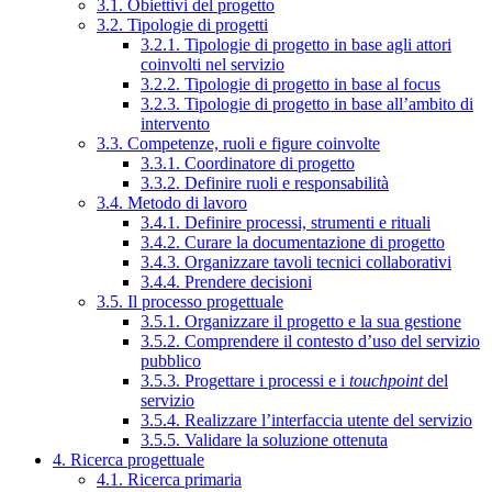
3.1. Obiettivi del progetto
3.2. Tipologie di progetti
3.2.1. Tipologie di progetto in base agli attori
coinvolti nel servizio
3.2.2. Tipologie di progetto in base al focus
3.2.3. Tipologie di progetto in base all’ambito di
intervento
3.3. Competenze, ruoli e figure coinvolte
3.3.1. Coordinatore di progetto
3.3.2. Definire ruoli e responsabilità
3.4. Metodo di lavoro
3.4.1. Definire processi, strumenti e rituali
3.4.2. Curare la documentazione di progetto
3.4.3. Organizzare tavoli tecnici collaborativi
3.4.4. Prendere decisioni
3.5. Il processo progettuale
3.5.1. Organizzare il progetto e la sua gestione
3.5.2. Comprendere il contesto d’uso del servizio
pubblico
3.5.3. Progettare i processi e i
touchpoint
del
servizio
3.5.4. Realizzare l’interfaccia utente del servizio
3.5.5. Validare la soluzione ottenuta
4. Ricerca progettuale
4.1. Ricerca primaria