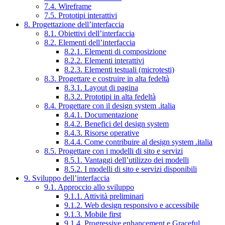
7.4. Wireframe
7.5. Prototipi interattivi
8. Progettazione dell’interfaccia
8.1. Obiettivi dell’interfaccia
8.2. Elementi dell’interfaccia
8.2.1. Elementi di composizione
8.2.2. Elementi interattivi
8.2.3. Elementi testuali (microtesti)
8.3. Progettare e costruire in alta fedeltà
8.3.1. Layout di pagina
8.3.2. Prototipi in alta fedeltà
8.4. Progettare con il design system .italia
8.4.1. Documentazione
8.4.2. Benefici del design system
8.4.3. Risorse operative
8.4.4. Come contribuire al design system .italia
8.5. Progettare con i modelli di sito e servizi
8.5.1. Vantaggi dell’utilizzo dei modelli
8.5.2. I modelli di sito e servizi disponibili
9. Sviluppo dell’interfaccia
9.1. Approccio allo sviluppo
9.1.1. Attività preliminari
9.1.2. Web design responsivo e accessibile
9.1.3. Mobile first
9.1.4. Progressive enhancement e Graceful