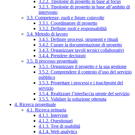
3.2.2. Tipologie di progetto in base al focus
3.2.3. Tipologie di progetto in base all’ambito di
intervento
3.3. Competenze, ruoli e figure coinvolte
3.3.1. Coordinatore di progetto
3.3.2. Definire ruoli e responsabilità
3.4. Metodo di lavoro
3.4.1. Definire processi, strumenti e rituali
3.4.2. Curare la documentazione di progetto
3.4.3. Organizzare tavoli tecnici collaborativi
3.4.4. Prendere decisioni
3.5. Il processo progettuale
3.5.1. Organizzare il progetto e la sua gestione
3.5.2. Comprendere il contesto d’uso del servizio
pubblico
3.5.3. Progettare i processi e i
touchpoint
del
servizio
3.5.4. Realizzare l’interfaccia utente del servizio
3.5.5. Validare la soluzione ottenuta
4. Ricerca progettuale
4.1. Ricerca primaria
4.1.1. Interviste
4.1.2. Questionari
4.1.3. Test di usabilità
4.1.4. Web analytics