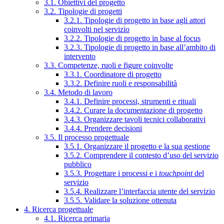
3.1. Obiettivi del progetto
3.2. Tipologie di progetti
3.2.1. Tipologie di progetto in base agli attori
coinvolti nel servizio
3.2.2. Tipologie di progetto in base al focus
3.2.3. Tipologie di progetto in base all’ambito di
intervento
3.3. Competenze, ruoli e figure coinvolte
3.3.1. Coordinatore di progetto
3.3.2. Definire ruoli e responsabilità
3.4. Metodo di lavoro
3.4.1. Definire processi, strumenti e rituali
3.4.2. Curare la documentazione di progetto
3.4.3. Organizzare tavoli tecnici collaborativi
3.4.4. Prendere decisioni
3.5. Il processo progettuale
3.5.1. Organizzare il progetto e la sua gestione
3.5.2. Comprendere il contesto d’uso del servizio
pubblico
3.5.3. Progettare i processi e i
touchpoint
del
servizio
3.5.4. Realizzare l’interfaccia utente del servizio
3.5.5. Validare la soluzione ottenuta
4. Ricerca progettuale
4.1. Ricerca primaria