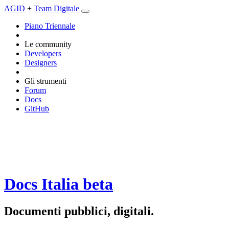
AGID
+
Team Digitale
Piano Triennale
Le community
Developers
Designers
Gli strumenti
Forum
Docs
GitHub
Docs Italia
beta
Documenti pubblici, digitali.