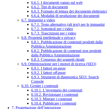
6.6.1. I documenti vanno sul web
6.6.2. Tipi di documenti
6.6.3. Formato di lettura dei documenti elettronici
6.6.4. Modalità di produzione dei documenti
6.7. Immagini e video
6.7.1. Testo alternativo (alt text) per le immagini
6.7.2. Sottotitoli per i video
6.7.3. Trascrizioni per i video
6.8. Proprietà intellettuale e privacy
6.8.1. Pubblicazione di contenuti prodotti dalla
Pubblica Amministrazione
6.8.2. Pubblicazione di contenuti non prodotti
dalla Pubblica Amministrazione
6.8.3. Consenso dei soggetti ritratti
6.9. Ottimizzazione per i motori di ricerca (SEO)
6.9.1. I fattori
on-page
6.9.2. I fattori
off-page
6.9.3. Strumenti di diagnostica SEO: Search
Console
6.10. Gestire i contenuti
6.10.1. L’inventario dei contenuti
6.10.2. Revisionare i contenuti
6.10.3. Migrare i contenuti
6.10.4. Pubblicare i contenuti
7. Progettazione dell’interazione