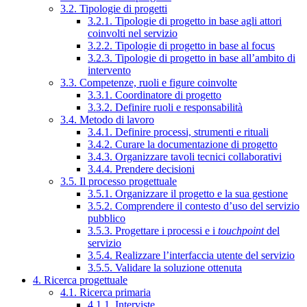
3.2. Tipologie di progetti
3.2.1. Tipologie di progetto in base agli attori
coinvolti nel servizio
3.2.2. Tipologie di progetto in base al focus
3.2.3. Tipologie di progetto in base all’ambito di
intervento
3.3. Competenze, ruoli e figure coinvolte
3.3.1. Coordinatore di progetto
3.3.2. Definire ruoli e responsabilità
3.4. Metodo di lavoro
3.4.1. Definire processi, strumenti e rituali
3.4.2. Curare la documentazione di progetto
3.4.3. Organizzare tavoli tecnici collaborativi
3.4.4. Prendere decisioni
3.5. Il processo progettuale
3.5.1. Organizzare il progetto e la sua gestione
3.5.2. Comprendere il contesto d’uso del servizio
pubblico
3.5.3. Progettare i processi e i
touchpoint
del
servizio
3.5.4. Realizzare l’interfaccia utente del servizio
3.5.5. Validare la soluzione ottenuta
4. Ricerca progettuale
4.1. Ricerca primaria
4.1.1. Interviste