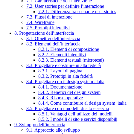
7.1. Caratteristiche dell’interazione
7.2. User stories per definire l’interazione
7.2.1. Differenza tra scenari e user stories
7.3. Flussi di interazione
7.4. Wireframe
7.5. Prototipi interattivi
8. Progettazione dell’interfaccia
8.1. Obiettivi dell’interfaccia
8.2. Elementi dell’interfaccia
8.2.1. Elementi di composizione
8.2.2. Elementi interattivi
8.2.3. Elementi testuali (microtesti)
8.3. Progettare e costruire in alta fedeltà
8.3.1. Layout di pagina
8.3.2. Prototipi in alta fedeltà
8.4. Progettare con il design system .italia
8.4.1. Documentazione
8.4.2. Benefici del design system
8.4.3. Risorse operative
8.4.4. Come contribuire al design system .italia
8.5. Progettare con i modelli di sito e servizi
8.5.1. Vantaggi dell’utilizzo dei modelli
8.5.2. I modelli di sito e servizi disponibili
9. Sviluppo dell’interfaccia
9.1. Approccio allo sviluppo