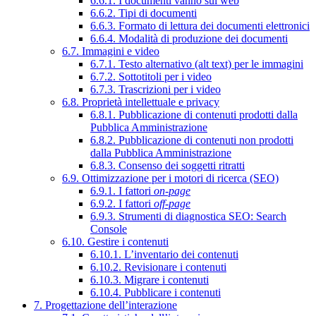
6.6.1. I documenti vanno sul web
6.6.2. Tipi di documenti
6.6.3. Formato di lettura dei documenti elettronici
6.6.4. Modalità di produzione dei documenti
6.7. Immagini e video
6.7.1. Testo alternativo (alt text) per le immagini
6.7.2. Sottotitoli per i video
6.7.3. Trascrizioni per i video
6.8. Proprietà intellettuale e privacy
6.8.1. Pubblicazione di contenuti prodotti dalla
Pubblica Amministrazione
6.8.2. Pubblicazione di contenuti non prodotti
dalla Pubblica Amministrazione
6.8.3. Consenso dei soggetti ritratti
6.9. Ottimizzazione per i motori di ricerca (SEO)
6.9.1. I fattori
on-page
6.9.2. I fattori
off-page
6.9.3. Strumenti di diagnostica SEO: Search
Console
6.10. Gestire i contenuti
6.10.1. L’inventario dei contenuti
6.10.2. Revisionare i contenuti
6.10.3. Migrare i contenuti
6.10.4. Pubblicare i contenuti
7. Progettazione dell’interazione