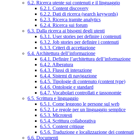
6.2. Ricerca utente sui contenuti e il linguaggio
6.2.1. Content discovery
6.2.2. Dati di ricerca (search keywords)
6.2.3. Ricerca tramite analytics
6.2.4. Ricerca sui forum
6.3. Dalla ricerca ai bisogni degli utenti
6.3.1. User stories per definire i contenuti
6.3.2. Job stories per definire i contenuti
6.3.3. Criteri di accettazione
6.4. Architettura dell’informazione
6.4.1. Definire l’architettura dell’informazione
6.4.2. Alberatura
6.4.3. Flussi di interazione
6.4.4. Sistemi di navigazione
6.4.5. Tipologie di contenuto (content type)
6.4.6. Ontologie e standard
6.4.7. Vocabolari controllati e tassonomie
6.5. Scrittura e linguaggio
6.5.1. Come leggono le persone sul web
6.5.2. Le regole per un linguaggio semplice
6.5.3. Microtesti
6.5.4. Scrittura collaborativa
6.5.5. Content critique
6.5.6. Traduzione e localizzazione dei contenuti
6.6. Documenti