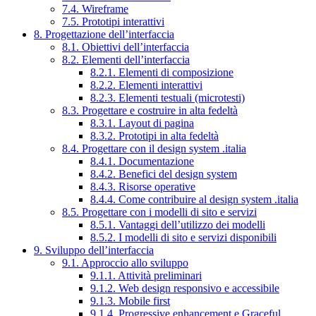
7.4. Wireframe
7.5. Prototipi interattivi
8. Progettazione dell’interfaccia
8.1. Obiettivi dell’interfaccia
8.2. Elementi dell’interfaccia
8.2.1. Elementi di composizione
8.2.2. Elementi interattivi
8.2.3. Elementi testuali (microtesti)
8.3. Progettare e costruire in alta fedeltà
8.3.1. Layout di pagina
8.3.2. Prototipi in alta fedeltà
8.4. Progettare con il design system .italia
8.4.1. Documentazione
8.4.2. Benefici del design system
8.4.3. Risorse operative
8.4.4. Come contribuire al design system .italia
8.5. Progettare con i modelli di sito e servizi
8.5.1. Vantaggi dell’utilizzo dei modelli
8.5.2. I modelli di sito e servizi disponibili
9. Sviluppo dell’interfaccia
9.1. Approccio allo sviluppo
9.1.1. Attività preliminari
9.1.2. Web design responsivo e accessibile
9.1.3. Mobile first
9.1.4. Progressive enhancement e Graceful