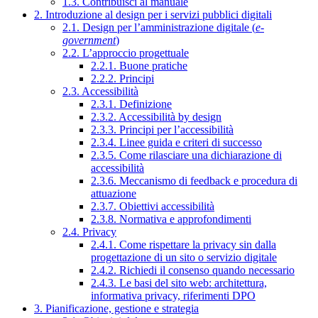
1.3. Contribuisci al manuale
2. Introduzione al design per i servizi pubblici digitali
2.1. Design per l’amministrazione digitale (
e-
government
)
2.2. L’approccio progettuale
2.2.1. Buone pratiche
2.2.2. Principi
2.3. Accessibilità
2.3.1. Definizione
2.3.2. Accessibilità by design
2.3.3. Principi per l’accessibilità
2.3.4. Linee guida e criteri di successo
2.3.5. Come rilasciare una dichiarazione di
accessibilità
2.3.6. Meccanismo di feedback e procedura di
attuazione
2.3.7. Obiettivi accessibilità
2.3.8. Normativa e approfondimenti
2.4. Privacy
2.4.1. Come rispettare la privacy sin dalla
progettazione di un sito o servizio digitale
2.4.2. Richiedi il consenso quando necessario
2.4.3. Le basi del sito web: architettura,
informativa privacy, riferimenti DPO
3. Pianificazione, gestione e strategia