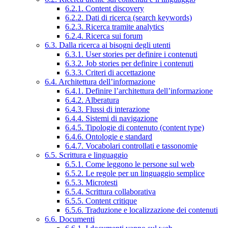
6.2.1. Content discovery
6.2.2. Dati di ricerca (search keywords)
6.2.3. Ricerca tramite analytics
6.2.4. Ricerca sui forum
6.3. Dalla ricerca ai bisogni degli utenti
6.3.1. User stories per definire i contenuti
6.3.2. Job stories per definire i contenuti
6.3.3. Criteri di accettazione
6.4. Architettura dell’informazione
6.4.1. Definire l’architettura dell’informazione
6.4.2. Alberatura
6.4.3. Flussi di interazione
6.4.4. Sistemi di navigazione
6.4.5. Tipologie di contenuto (content type)
6.4.6. Ontologie e standard
6.4.7. Vocabolari controllati e tassonomie
6.5. Scrittura e linguaggio
6.5.1. Come leggono le persone sul web
6.5.2. Le regole per un linguaggio semplice
6.5.3. Microtesti
6.5.4. Scrittura collaborativa
6.5.5. Content critique
6.5.6. Traduzione e localizzazione dei contenuti
6.6. Documenti