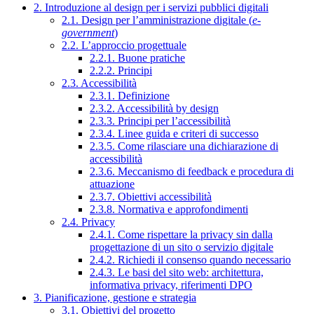
2. Introduzione al design per i servizi pubblici digitali
2.1. Design per l’amministrazione digitale (
e-
government
)
2.2. L’approccio progettuale
2.2.1. Buone pratiche
2.2.2. Principi
2.3. Accessibilità
2.3.1. Definizione
2.3.2. Accessibilità by design
2.3.3. Principi per l’accessibilità
2.3.4. Linee guida e criteri di successo
2.3.5. Come rilasciare una dichiarazione di
accessibilità
2.3.6. Meccanismo di feedback e procedura di
attuazione
2.3.7. Obiettivi accessibilità
2.3.8. Normativa e approfondimenti
2.4. Privacy
2.4.1. Come rispettare la privacy sin dalla
progettazione di un sito o servizio digitale
2.4.2. Richiedi il consenso quando necessario
2.4.3. Le basi del sito web: architettura,
informativa privacy, riferimenti DPO
3. Pianificazione, gestione e strategia
3.1. Obiettivi del progetto