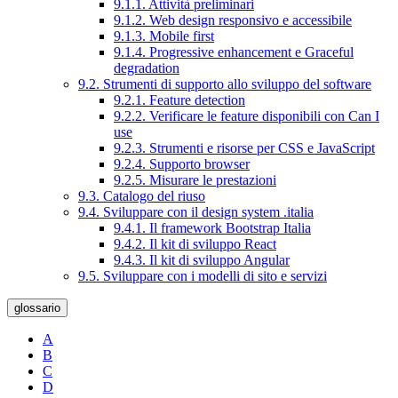
9.1.1. Attività preliminari
9.1.2. Web design responsivo e accessibile
9.1.3. Mobile first
9.1.4. Progressive enhancement e Graceful
degradation
9.2. Strumenti di supporto allo sviluppo del software
9.2.1. Feature detection
9.2.2. Verificare le feature disponibili con Can I
use
9.2.3. Strumenti e risorse per CSS e JavaScript
9.2.4. Supporto browser
9.2.5. Misurare le prestazioni
9.3. Catalogo del riuso
9.4. Sviluppare con il design system .italia
9.4.1. Il framework Bootstrap Italia
9.4.2. Il kit di sviluppo React
9.4.3. Il kit di sviluppo Angular
9.5. Sviluppare con i modelli di sito e servizi
glossario
A
B
C
D