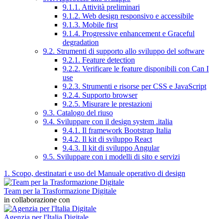
9.1.1. Attività preliminari
9.1.2. Web design responsivo e accessibile
9.1.3. Mobile first
9.1.4. Progressive enhancement e Graceful
degradation
9.2. Strumenti di supporto allo sviluppo del software
9.2.1. Feature detection
9.2.2. Verificare le feature disponibili con Can I
use
9.2.3. Strumenti e risorse per CSS e JavaScript
9.2.4. Supporto browser
9.2.5. Misurare le prestazioni
9.3. Catalogo del riuso
9.4. Sviluppare con il design system .italia
9.4.1. Il framework Bootstrap Italia
9.4.2. Il kit di sviluppo React
9.4.3. Il kit di sviluppo Angular
9.5. Sviluppare con i modelli di sito e servizi
1. Scopo, destinatari e uso del Manuale operativo di design
Team per la Trasformazione Digitale
in collaborazione con
Agenzia per l'Italia Digitale