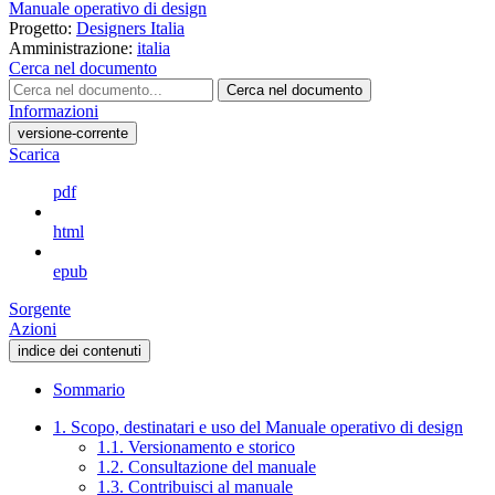
Manuale operativo di design
Progetto:
Designers Italia
Amministrazione:
italia
Cerca nel documento
Cerca nel documento
Informazioni
versione-corrente
Scarica
pdf
html
epub
Sorgente
Azioni
indice dei contenuti
Sommario
1. Scopo, destinatari e uso del Manuale operativo di design
1.1. Versionamento e storico
1.2. Consultazione del manuale
1.3. Contribuisci al manuale