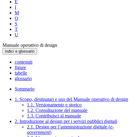
E
I
M
O
S
T
U
Manuale operativo di design
indici e glossario
contenuti
figure
tabelle
glossario
Sommario
1. Scopo, destinatari e uso del Manuale operativo di design
1.1. Versionamento e storico
1.2. Consultazione del manuale
1.3. Contribuisci al manuale
2. Introduzione al design per i servizi pubblici digitali
2.1. Design per l’amministrazione digitale (
e-
government
)