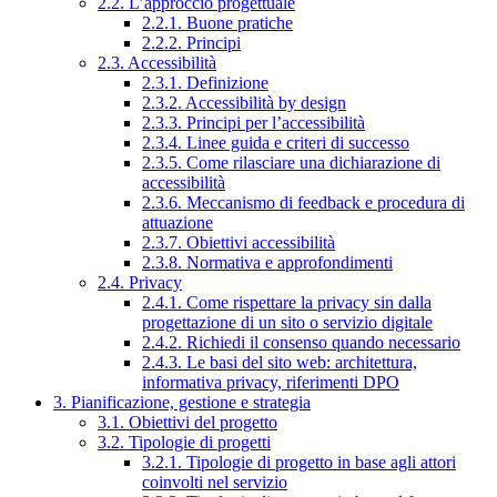
2.2. L’approccio progettuale
2.2.1. Buone pratiche
2.2.2. Principi
2.3. Accessibilità
2.3.1. Definizione
2.3.2. Accessibilità by design
2.3.3. Principi per l’accessibilità
2.3.4. Linee guida e criteri di successo
2.3.5. Come rilasciare una dichiarazione di
accessibilità
2.3.6. Meccanismo di feedback e procedura di
attuazione
2.3.7. Obiettivi accessibilità
2.3.8. Normativa e approfondimenti
2.4. Privacy
2.4.1. Come rispettare la privacy sin dalla
progettazione di un sito o servizio digitale
2.4.2. Richiedi il consenso quando necessario
2.4.3. Le basi del sito web: architettura,
informativa privacy, riferimenti DPO
3. Pianificazione, gestione e strategia
3.1. Obiettivi del progetto
3.2. Tipologie di progetti
3.2.1. Tipologie di progetto in base agli attori
coinvolti nel servizio