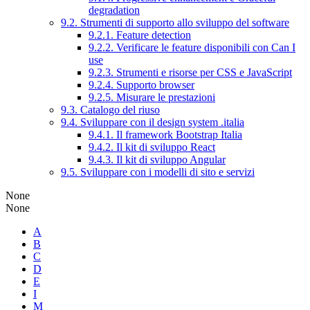
degradation
9.2. Strumenti di supporto allo sviluppo del software
9.2.1. Feature detection
9.2.2. Verificare le feature disponibili con Can I
use
9.2.3. Strumenti e risorse per CSS e JavaScript
9.2.4. Supporto browser
9.2.5. Misurare le prestazioni
9.3. Catalogo del riuso
9.4. Sviluppare con il design system .italia
9.4.1. Il framework Bootstrap Italia
9.4.2. Il kit di sviluppo React
9.4.3. Il kit di sviluppo Angular
9.5. Sviluppare con i modelli di sito e servizi
None
None
A
B
C
D
E
I
M