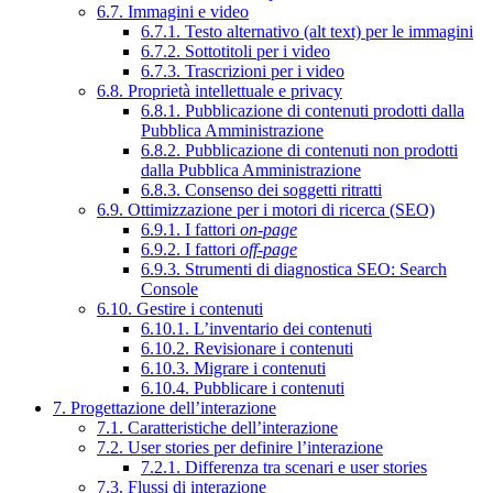
6.7. Immagini e video
6.7.1. Testo alternativo (alt text) per le immagini
6.7.2. Sottotitoli per i video
6.7.3. Trascrizioni per i video
6.8. Proprietà intellettuale e privacy
6.8.1. Pubblicazione di contenuti prodotti dalla
Pubblica Amministrazione
6.8.2. Pubblicazione di contenuti non prodotti
dalla Pubblica Amministrazione
6.8.3. Consenso dei soggetti ritratti
6.9. Ottimizzazione per i motori di ricerca (SEO)
6.9.1. I fattori
on-page
6.9.2. I fattori
off-page
6.9.3. Strumenti di diagnostica SEO: Search
Console
6.10. Gestire i contenuti
6.10.1. L’inventario dei contenuti
6.10.2. Revisionare i contenuti
6.10.3. Migrare i contenuti
6.10.4. Pubblicare i contenuti
7. Progettazione dell’interazione
7.1. Caratteristiche dell’interazione
7.2. User stories per definire l’interazione
7.2.1. Differenza tra scenari e user stories
7.3. Flussi di interazione