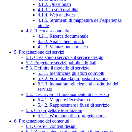
4.1.2. Questionari
4.1.3. Test di usabilità
4.1.4. Web analytics
4.1.5. Strumenti di mappatura dell’esperienza
utente
4.2. Ricerca secondaria
4.2.1. Ricerca documentale
4.2.2. Analisi benchmark
4.2.3. Valutazione euristica
5. Progettazione dei servizi
5.1. Cosa sono i servizi e il service design
5.2. Progettare servizi pubblici digitali
5.3. Definire il modello di servizio
5.3.1. Identificare gli attori coinvolti
5.3.2. Formulare la proposta di valore
5.3.3. Inquadrare gli elementi costitutivi del
servizio
5.4. Descrivere il funzionamento del servizio
5.4.1. Mappare l’ecosistema
5.4.2. Rappresentare i flussi di servizio
5.5. Co-progettare le soluzioni
5.5.1. Workshop di co-progettazione
6. Progettazione dei contenuti
6.1. Cos’è il content design
6.2. Ricerca utente sui contenuti e il linguaggio