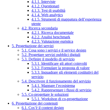
4.1.1. Interviste
4.1.2. Questionari
4.1.3. Test di usabilità
4.1.4. Web analytics
4.1.5. Strumenti di mappatura dell’esperienza
utente
4.2. Ricerca secondaria
4.2.1. Ricerca documentale
4.2.2. Analisi benchmark
4.2.3. Valutazione euristica
5. Progettazione dei servizi
5.1. Cosa sono i servizi e il service design
5.2. Progettare servizi pubblici digitali
5.3. Definire il modello di servizio
5.3.1. Identificare gli attori coinvolti
5.3.2. Formulare la proposta di valore
5.3.3. Inquadrare gli elementi costitutivi del
servizio
5.4. Descrivere il funzionamento del servizio
5.4.1. Mappare l’ecosistema
5.4.2. Rappresentare i flussi di servizio
5.5. Co-progettare le soluzioni
5.5.1. Workshop di co-progettazione
6. Progettazione dei contenuti
6.1. Cos’è il content design