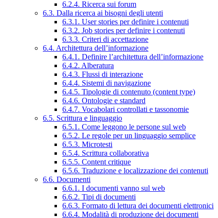
6.2.4. Ricerca sui forum
6.3. Dalla ricerca ai bisogni degli utenti
6.3.1. User stories per definire i contenuti
6.3.2. Job stories per definire i contenuti
6.3.3. Criteri di accettazione
6.4. Architettura dell’informazione
6.4.1. Definire l’architettura dell’informazione
6.4.2. Alberatura
6.4.3. Flussi di interazione
6.4.4. Sistemi di navigazione
6.4.5. Tipologie di contenuto (content type)
6.4.6. Ontologie e standard
6.4.7. Vocabolari controllati e tassonomie
6.5. Scrittura e linguaggio
6.5.1. Come leggono le persone sul web
6.5.2. Le regole per un linguaggio semplice
6.5.3. Microtesti
6.5.4. Scrittura collaborativa
6.5.5. Content critique
6.5.6. Traduzione e localizzazione dei contenuti
6.6. Documenti
6.6.1. I documenti vanno sul web
6.6.2. Tipi di documenti
6.6.3. Formato di lettura dei documenti elettronici
6.6.4. Modalità di produzione dei documenti