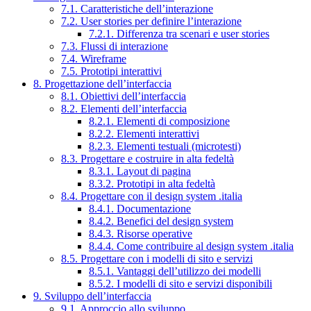
7.1. Caratteristiche dell’interazione
7.2. User stories per definire l’interazione
7.2.1. Differenza tra scenari e user stories
7.3. Flussi di interazione
7.4. Wireframe
7.5. Prototipi interattivi
8. Progettazione dell’interfaccia
8.1. Obiettivi dell’interfaccia
8.2. Elementi dell’interfaccia
8.2.1. Elementi di composizione
8.2.2. Elementi interattivi
8.2.3. Elementi testuali (microtesti)
8.3. Progettare e costruire in alta fedeltà
8.3.1. Layout di pagina
8.3.2. Prototipi in alta fedeltà
8.4. Progettare con il design system .italia
8.4.1. Documentazione
8.4.2. Benefici del design system
8.4.3. Risorse operative
8.4.4. Come contribuire al design system .italia
8.5. Progettare con i modelli di sito e servizi
8.5.1. Vantaggi dell’utilizzo dei modelli
8.5.2. I modelli di sito e servizi disponibili
9. Sviluppo dell’interfaccia
9.1. Approccio allo sviluppo