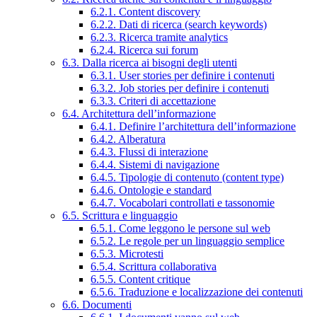
6.2.1. Content discovery
6.2.2. Dati di ricerca (search keywords)
6.2.3. Ricerca tramite analytics
6.2.4. Ricerca sui forum
6.3. Dalla ricerca ai bisogni degli utenti
6.3.1. User stories per definire i contenuti
6.3.2. Job stories per definire i contenuti
6.3.3. Criteri di accettazione
6.4. Architettura dell’informazione
6.4.1. Definire l’architettura dell’informazione
6.4.2. Alberatura
6.4.3. Flussi di interazione
6.4.4. Sistemi di navigazione
6.4.5. Tipologie di contenuto (content type)
6.4.6. Ontologie e standard
6.4.7. Vocabolari controllati e tassonomie
6.5. Scrittura e linguaggio
6.5.1. Come leggono le persone sul web
6.5.2. Le regole per un linguaggio semplice
6.5.3. Microtesti
6.5.4. Scrittura collaborativa
6.5.5. Content critique
6.5.6. Traduzione e localizzazione dei contenuti
6.6. Documenti