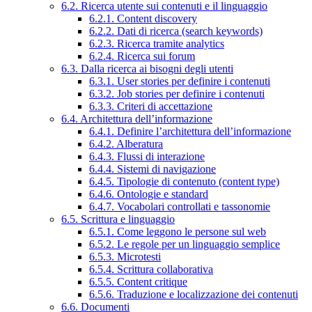
6.2. Ricerca utente sui contenuti e il linguaggio
6.2.1. Content discovery
6.2.2. Dati di ricerca (search keywords)
6.2.3. Ricerca tramite analytics
6.2.4. Ricerca sui forum
6.3. Dalla ricerca ai bisogni degli utenti
6.3.1. User stories per definire i contenuti
6.3.2. Job stories per definire i contenuti
6.3.3. Criteri di accettazione
6.4. Architettura dell’informazione
6.4.1. Definire l’architettura dell’informazione
6.4.2. Alberatura
6.4.3. Flussi di interazione
6.4.4. Sistemi di navigazione
6.4.5. Tipologie di contenuto (content type)
6.4.6. Ontologie e standard
6.4.7. Vocabolari controllati e tassonomie
6.5. Scrittura e linguaggio
6.5.1. Come leggono le persone sul web
6.5.2. Le regole per un linguaggio semplice
6.5.3. Microtesti
6.5.4. Scrittura collaborativa
6.5.5. Content critique
6.5.6. Traduzione e localizzazione dei contenuti
6.6. Documenti