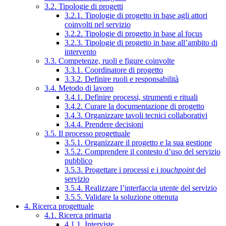
3.2. Tipologie di progetti
3.2.1. Tipologie di progetto in base agli attori
coinvolti nel servizio
3.2.2. Tipologie di progetto in base al focus
3.2.3. Tipologie di progetto in base all’ambito di
intervento
3.3. Competenze, ruoli e figure coinvolte
3.3.1. Coordinatore di progetto
3.3.2. Definire ruoli e responsabilità
3.4. Metodo di lavoro
3.4.1. Definire processi, strumenti e rituali
3.4.2. Curare la documentazione di progetto
3.4.3. Organizzare tavoli tecnici collaborativi
3.4.4. Prendere decisioni
3.5. Il processo progettuale
3.5.1. Organizzare il progetto e la sua gestione
3.5.2. Comprendere il contesto d’uso del servizio
pubblico
3.5.3. Progettare i processi e i
touchpoint
del
servizio
3.5.4. Realizzare l’interfaccia utente del servizio
3.5.5. Validare la soluzione ottenuta
4. Ricerca progettuale
4.1. Ricerca primaria
4.1.1. Interviste