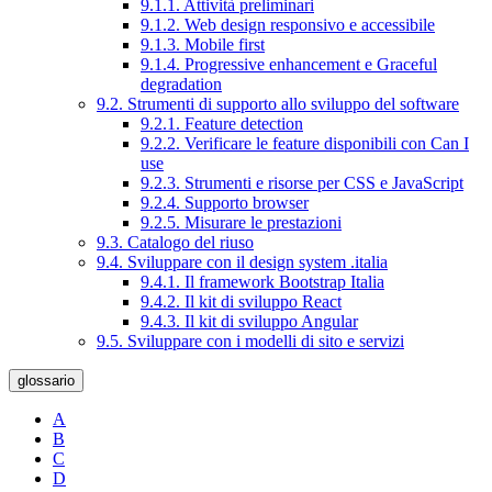
9.1.1. Attività preliminari
9.1.2. Web design responsivo e accessibile
9.1.3. Mobile first
9.1.4. Progressive enhancement e Graceful
degradation
9.2. Strumenti di supporto allo sviluppo del software
9.2.1. Feature detection
9.2.2. Verificare le feature disponibili con Can I
use
9.2.3. Strumenti e risorse per CSS e JavaScript
9.2.4. Supporto browser
9.2.5. Misurare le prestazioni
9.3. Catalogo del riuso
9.4. Sviluppare con il design system .italia
9.4.1. Il framework Bootstrap Italia
9.4.2. Il kit di sviluppo React
9.4.3. Il kit di sviluppo Angular
9.5. Sviluppare con i modelli di sito e servizi
glossario
A
B
C
D