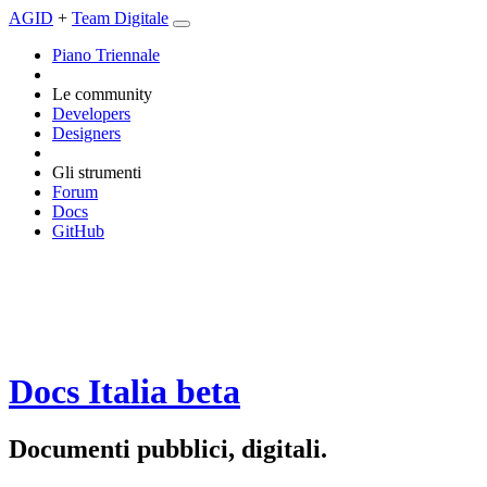
AGID
+
Team Digitale
Piano Triennale
Le community
Developers
Designers
Gli strumenti
Forum
Docs
GitHub
Docs Italia
beta
Documenti pubblici, digitali.