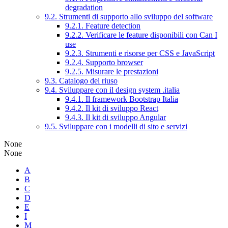
degradation
9.2. Strumenti di supporto allo sviluppo del software
9.2.1. Feature detection
9.2.2. Verificare le feature disponibili con Can I
use
9.2.3. Strumenti e risorse per CSS e JavaScript
9.2.4. Supporto browser
9.2.5. Misurare le prestazioni
9.3. Catalogo del riuso
9.4. Sviluppare con il design system .italia
9.4.1. Il framework Bootstrap Italia
9.4.2. Il kit di sviluppo React
9.4.3. Il kit di sviluppo Angular
9.5. Sviluppare con i modelli di sito e servizi
None
None
A
B
C
D
E
I
M