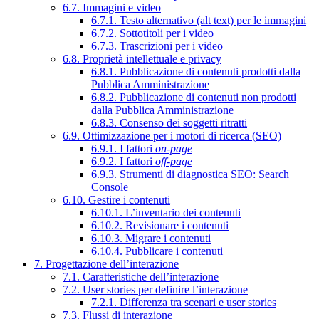
6.7. Immagini e video
6.7.1. Testo alternativo (alt text) per le immagini
6.7.2. Sottotitoli per i video
6.7.3. Trascrizioni per i video
6.8. Proprietà intellettuale e privacy
6.8.1. Pubblicazione di contenuti prodotti dalla
Pubblica Amministrazione
6.8.2. Pubblicazione di contenuti non prodotti
dalla Pubblica Amministrazione
6.8.3. Consenso dei soggetti ritratti
6.9. Ottimizzazione per i motori di ricerca (SEO)
6.9.1. I fattori
on-page
6.9.2. I fattori
off-page
6.9.3. Strumenti di diagnostica SEO: Search
Console
6.10. Gestire i contenuti
6.10.1. L’inventario dei contenuti
6.10.2. Revisionare i contenuti
6.10.3. Migrare i contenuti
6.10.4. Pubblicare i contenuti
7. Progettazione dell’interazione
7.1. Caratteristiche dell’interazione
7.2. User stories per definire l’interazione
7.2.1. Differenza tra scenari e user stories
7.3. Flussi di interazione