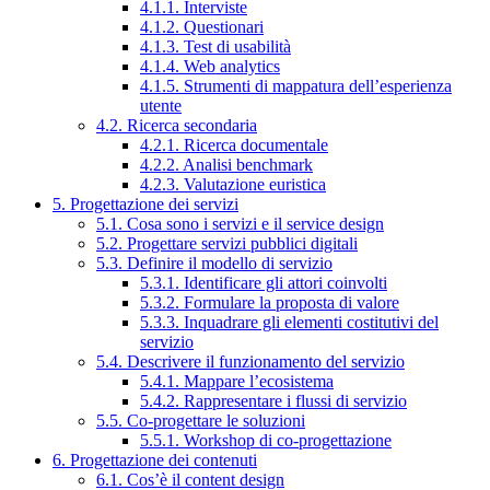
4.1.1. Interviste
4.1.2. Questionari
4.1.3. Test di usabilità
4.1.4. Web analytics
4.1.5. Strumenti di mappatura dell’esperienza
utente
4.2. Ricerca secondaria
4.2.1. Ricerca documentale
4.2.2. Analisi benchmark
4.2.3. Valutazione euristica
5. Progettazione dei servizi
5.1. Cosa sono i servizi e il service design
5.2. Progettare servizi pubblici digitali
5.3. Definire il modello di servizio
5.3.1. Identificare gli attori coinvolti
5.3.2. Formulare la proposta di valore
5.3.3. Inquadrare gli elementi costitutivi del
servizio
5.4. Descrivere il funzionamento del servizio
5.4.1. Mappare l’ecosistema
5.4.2. Rappresentare i flussi di servizio
5.5. Co-progettare le soluzioni
5.5.1. Workshop di co-progettazione
6. Progettazione dei contenuti
6.1. Cos’è il content design