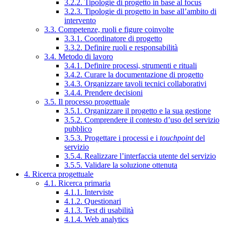
3.2.2. Tipologie di progetto in base al focus
3.2.3. Tipologie di progetto in base all’ambito di
intervento
3.3. Competenze, ruoli e figure coinvolte
3.3.1. Coordinatore di progetto
3.3.2. Definire ruoli e responsabilità
3.4. Metodo di lavoro
3.4.1. Definire processi, strumenti e rituali
3.4.2. Curare la documentazione di progetto
3.4.3. Organizzare tavoli tecnici collaborativi
3.4.4. Prendere decisioni
3.5. Il processo progettuale
3.5.1. Organizzare il progetto e la sua gestione
3.5.2. Comprendere il contesto d’uso del servizio
pubblico
3.5.3. Progettare i processi e i
touchpoint
del
servizio
3.5.4. Realizzare l’interfaccia utente del servizio
3.5.5. Validare la soluzione ottenuta
4. Ricerca progettuale
4.1. Ricerca primaria
4.1.1. Interviste
4.1.2. Questionari
4.1.3. Test di usabilità
4.1.4. Web analytics