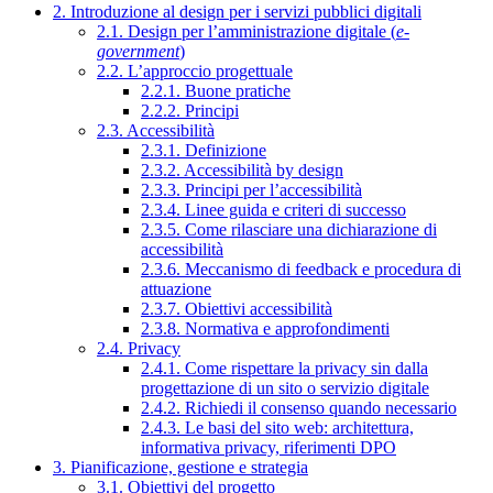
2. Introduzione al design per i servizi pubblici digitali
2.1. Design per l’amministrazione digitale (
e-
government
)
2.2. L’approccio progettuale
2.2.1. Buone pratiche
2.2.2. Principi
2.3. Accessibilità
2.3.1. Definizione
2.3.2. Accessibilità by design
2.3.3. Principi per l’accessibilità
2.3.4. Linee guida e criteri di successo
2.3.5. Come rilasciare una dichiarazione di
accessibilità
2.3.6. Meccanismo di feedback e procedura di
attuazione
2.3.7. Obiettivi accessibilità
2.3.8. Normativa e approfondimenti
2.4. Privacy
2.4.1. Come rispettare la privacy sin dalla
progettazione di un sito o servizio digitale
2.4.2. Richiedi il consenso quando necessario
2.4.3. Le basi del sito web: architettura,
informativa privacy, riferimenti DPO
3. Pianificazione, gestione e strategia
3.1. Obiettivi del progetto