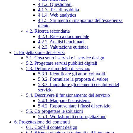
4.1.2. Questionari
4.1.3. Test di usabilità
4.1.4. Web analytics
4.1.5. Strumenti di mappatura dell’esperienza
utente
4.2. Ricerca secondaria
4.2.1. Ricerca documentale
4.2.2. Analisi benchmark
4.2.3. Valutazione euristica
5. Progettazione dei servizi
5.1. Cosa sono i servizi e il service design
5.2. Progettare servizi pubblici digitali
5.3. Definire il modello di servizio
5.3.1. Identificare gli attori coinvolti
5.3.2. Formulare la proposta di valore
5.3.3. Inquadrare gli elementi costitutivi del
servizio
5.4. Descrivere il funzionamento del servizio
5.4.1. Mappare l’ecosistema
5.4.2. Rappresentare i flussi di servizio
5.5. Co-progettare le soluzioni
5.5.1. Workshop di co-progettazione
6. Progettazione dei contenuti
6.1. Cos’è il content design
6.2. Ricerca utente sui contenuti e il linguaggio