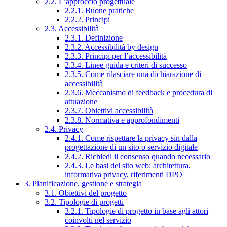
2.2. L’approccio progettuale
2.2.1. Buone pratiche
2.2.2. Principi
2.3. Accessibilità
2.3.1. Definizione
2.3.2. Accessibilità by design
2.3.3. Principi per l’accessibilità
2.3.4. Linee guida e criteri di successo
2.3.5. Come rilasciare una dichiarazione di
accessibilità
2.3.6. Meccanismo di feedback e procedura di
attuazione
2.3.7. Obiettivi accessibilità
2.3.8. Normativa e approfondimenti
2.4. Privacy
2.4.1. Come rispettare la privacy sin dalla
progettazione di un sito o servizio digitale
2.4.2. Richiedi il consenso quando necessario
2.4.3. Le basi del sito web: architettura,
informativa privacy, riferimenti DPO
3. Pianificazione, gestione e strategia
3.1. Obiettivi del progetto
3.2. Tipologie di progetti
3.2.1. Tipologie di progetto in base agli attori
coinvolti nel servizio