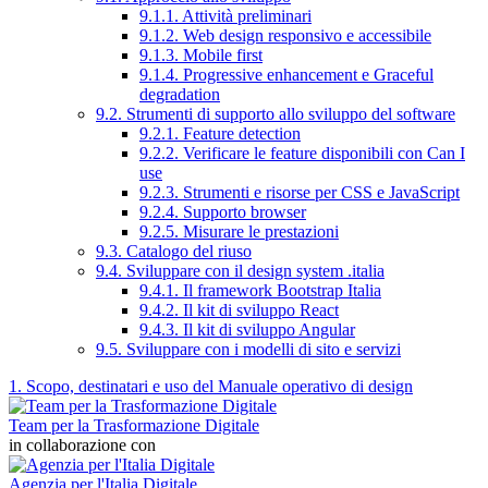
9.1.1. Attività preliminari
9.1.2. Web design responsivo e accessibile
9.1.3. Mobile first
9.1.4. Progressive enhancement e Graceful
degradation
9.2. Strumenti di supporto allo sviluppo del software
9.2.1. Feature detection
9.2.2. Verificare le feature disponibili con Can I
use
9.2.3. Strumenti e risorse per CSS e JavaScript
9.2.4. Supporto browser
9.2.5. Misurare le prestazioni
9.3. Catalogo del riuso
9.4. Sviluppare con il design system .italia
9.4.1. Il framework Bootstrap Italia
9.4.2. Il kit di sviluppo React
9.4.3. Il kit di sviluppo Angular
9.5. Sviluppare con i modelli di sito e servizi
1. Scopo, destinatari e uso del Manuale operativo di design
Team per la Trasformazione Digitale
in collaborazione con
Agenzia per l'Italia Digitale