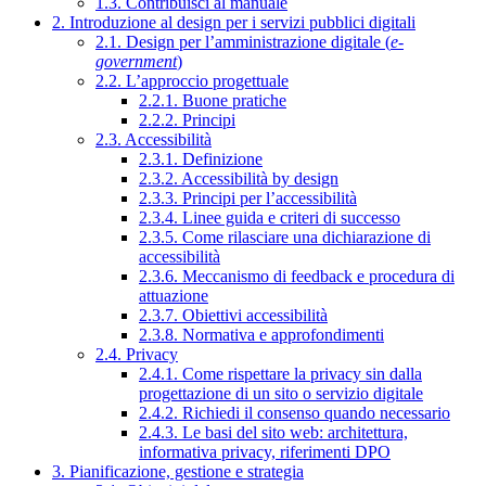
1.3. Contribuisci al manuale
2. Introduzione al design per i servizi pubblici digitali
2.1. Design per l’amministrazione digitale (
e-
government
)
2.2. L’approccio progettuale
2.2.1. Buone pratiche
2.2.2. Principi
2.3. Accessibilità
2.3.1. Definizione
2.3.2. Accessibilità by design
2.3.3. Principi per l’accessibilità
2.3.4. Linee guida e criteri di successo
2.3.5. Come rilasciare una dichiarazione di
accessibilità
2.3.6. Meccanismo di feedback e procedura di
attuazione
2.3.7. Obiettivi accessibilità
2.3.8. Normativa e approfondimenti
2.4. Privacy
2.4.1. Come rispettare la privacy sin dalla
progettazione di un sito o servizio digitale
2.4.2. Richiedi il consenso quando necessario
2.4.3. Le basi del sito web: architettura,
informativa privacy, riferimenti DPO
3. Pianificazione, gestione e strategia