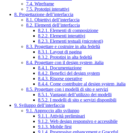
7.4. Wireframe
7.5. Prototipi interattivi
8. Progettazione dell’interfaccia
8.1. Obiettivi dell’interfaccia
8.2. Elementi dell’interfaccia
8.2.1. Elementi di composizione
8.2.2. Elementi interattivi
8.2.3. Elementi testuali (microtesti)
8.3. Progettare e costruire in alta fedeltà
8.3.1. Layout di pagina
8.3.2. Prototipi in alta fedeltà
8.4. Progettare con il design system .italia
8.4.1. Documentazione
8.4.2. Benefici del design system
8.4.3. Risorse operative
8.4.4. Come contribuire al design system .italia
8.5. Progettare con i modelli di sito e servizi
8.5.1. Vantaggi dell’utilizzo dei modelli
8.5.2. I modelli di sito e servizi disponibili
9. Sviluppo dell’interfaccia
9.1. Approccio allo sviluppo
9.1.1. Attività preliminari
9.1.2. Web design responsivo e accessibile
9.1.3. Mobile first
9.1.4. Progressive enhancement e Graceful