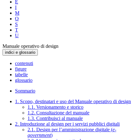
E
I
M
O
S
T
U
Manuale operativo di design
indici e glossario
contenuti
figure
tabelle
glossario
Sommario
1. Scopo, destinatari e uso del Manuale operativo di design
1.1. Versionamento e storico
1.2. Consultazione del manuale
1.3. Contribuisci al manuale
2. Introduzione al design per i servizi pubblici digitali
2.1. Design per l’amministrazione digitale (
e-
government
)