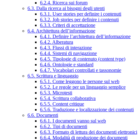
6.2.4. Ricerca sui forum
6.3. Dalla ricerca ai bisogni degli utenti
6.3.1. User stories per definire i contenuti
6.3.2. Job stories per definire i contenuti
6.3.3. Criteri di accettazione
6.4. Architettura dell’informazione
6.4.1. Definire l’architettura dell’informazione
6.4.2. Alberatura
6.4.3. Flussi di interazione
6.4.4. Sistemi di navigazione
6.4.5. Tipologie di contenuto (content type)
6.4.6. Ontologie e standard
6.4.7. Vocabolari controllati e tassonomie
6.5. Scrittura e linguaggio
6.5.1. Come leggono le persone sul web
6.5.2. Le regole per un linguaggio semplice
6.5.3. Microtesti
6.5.4. Scrittura collaborativa
6.5.5. Content critique
6.5.6. Traduzione e localizzazione dei contenuti
6.6. Documenti
6.6.1. I documenti vanno sul web
6.6.2. Tipi di documenti
6.6.3. Formato di lettura dei documenti elettronici
6.6.4. Modalità di produzione dei documenti