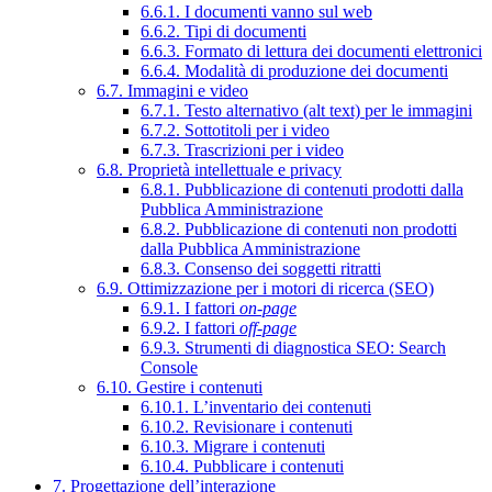
6.6.1. I documenti vanno sul web
6.6.2. Tipi di documenti
6.6.3. Formato di lettura dei documenti elettronici
6.6.4. Modalità di produzione dei documenti
6.7. Immagini e video
6.7.1. Testo alternativo (alt text) per le immagini
6.7.2. Sottotitoli per i video
6.7.3. Trascrizioni per i video
6.8. Proprietà intellettuale e privacy
6.8.1. Pubblicazione di contenuti prodotti dalla
Pubblica Amministrazione
6.8.2. Pubblicazione di contenuti non prodotti
dalla Pubblica Amministrazione
6.8.3. Consenso dei soggetti ritratti
6.9. Ottimizzazione per i motori di ricerca (SEO)
6.9.1. I fattori
on-page
6.9.2. I fattori
off-page
6.9.3. Strumenti di diagnostica SEO: Search
Console
6.10. Gestire i contenuti
6.10.1. L’inventario dei contenuti
6.10.2. Revisionare i contenuti
6.10.3. Migrare i contenuti
6.10.4. Pubblicare i contenuti
7. Progettazione dell’interazione