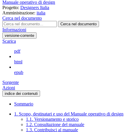
Manuale operativo di design
Progetto:
Designers Italia
Amministrazione:
italia
Cerca nel documento
Cerca nel documento
Informazioni
versione-corrente
Scarica
pdf
html
epub
Sorgente
Azioni
indice dei contenuti
Sommario
1. Scopo, destinatari e uso del Manuale operativo di design
1.1. Versionamento e storico
1.2. Consultazione del manuale
1.3. Contribuisci al manuale