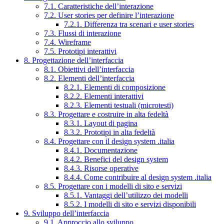
7.1. Caratteristiche dell’interazione
7.2. User stories per definire l’interazione
7.2.1. Differenza tra scenari e user stories
7.3. Flussi di interazione
7.4. Wireframe
7.5. Prototipi interattivi
8. Progettazione dell’interfaccia
8.1. Obiettivi dell’interfaccia
8.2. Elementi dell’interfaccia
8.2.1. Elementi di composizione
8.2.2. Elementi interattivi
8.2.3. Elementi testuali (microtesti)
8.3. Progettare e costruire in alta fedeltà
8.3.1. Layout di pagina
8.3.2. Prototipi in alta fedeltà
8.4. Progettare con il design system .italia
8.4.1. Documentazione
8.4.2. Benefici del design system
8.4.3. Risorse operative
8.4.4. Come contribuire al design system .italia
8.5. Progettare con i modelli di sito e servizi
8.5.1. Vantaggi dell’utilizzo dei modelli
8.5.2. I modelli di sito e servizi disponibili
9. Sviluppo dell’interfaccia
9.1. Approccio allo sviluppo