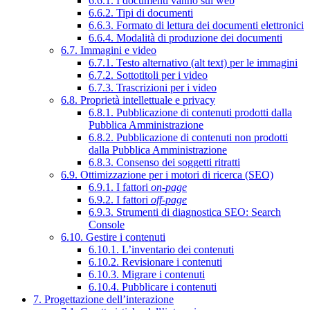
6.6.1. I documenti vanno sul web
6.6.2. Tipi di documenti
6.6.3. Formato di lettura dei documenti elettronici
6.6.4. Modalità di produzione dei documenti
6.7. Immagini e video
6.7.1. Testo alternativo (alt text) per le immagini
6.7.2. Sottotitoli per i video
6.7.3. Trascrizioni per i video
6.8. Proprietà intellettuale e privacy
6.8.1. Pubblicazione di contenuti prodotti dalla
Pubblica Amministrazione
6.8.2. Pubblicazione di contenuti non prodotti
dalla Pubblica Amministrazione
6.8.3. Consenso dei soggetti ritratti
6.9. Ottimizzazione per i motori di ricerca (SEO)
6.9.1. I fattori
on-page
6.9.2. I fattori
off-page
6.9.3. Strumenti di diagnostica SEO: Search
Console
6.10. Gestire i contenuti
6.10.1. L’inventario dei contenuti
6.10.2. Revisionare i contenuti
6.10.3. Migrare i contenuti
6.10.4. Pubblicare i contenuti
7. Progettazione dell’interazione