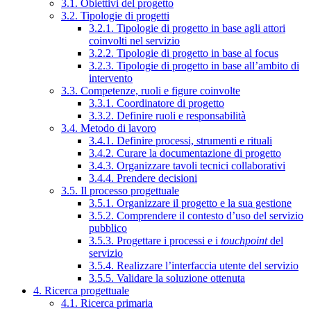
3.1. Obiettivi del progetto
3.2. Tipologie di progetti
3.2.1. Tipologie di progetto in base agli attori
coinvolti nel servizio
3.2.2. Tipologie di progetto in base al focus
3.2.3. Tipologie di progetto in base all’ambito di
intervento
3.3. Competenze, ruoli e figure coinvolte
3.3.1. Coordinatore di progetto
3.3.2. Definire ruoli e responsabilità
3.4. Metodo di lavoro
3.4.1. Definire processi, strumenti e rituali
3.4.2. Curare la documentazione di progetto
3.4.3. Organizzare tavoli tecnici collaborativi
3.4.4. Prendere decisioni
3.5. Il processo progettuale
3.5.1. Organizzare il progetto e la sua gestione
3.5.2. Comprendere il contesto d’uso del servizio
pubblico
3.5.3. Progettare i processi e i
touchpoint
del
servizio
3.5.4. Realizzare l’interfaccia utente del servizio
3.5.5. Validare la soluzione ottenuta
4. Ricerca progettuale
4.1. Ricerca primaria