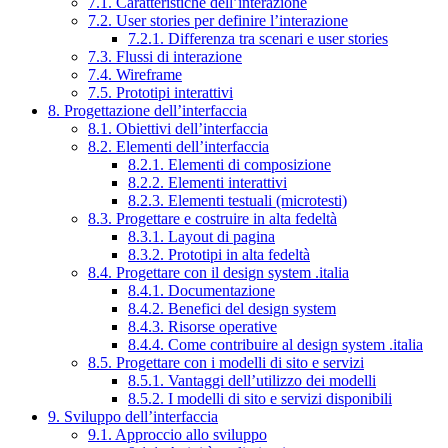
7.1. Caratteristiche dell’interazione
7.2. User stories per definire l’interazione
7.2.1. Differenza tra scenari e user stories
7.3. Flussi di interazione
7.4. Wireframe
7.5. Prototipi interattivi
8. Progettazione dell’interfaccia
8.1. Obiettivi dell’interfaccia
8.2. Elementi dell’interfaccia
8.2.1. Elementi di composizione
8.2.2. Elementi interattivi
8.2.3. Elementi testuali (microtesti)
8.3. Progettare e costruire in alta fedeltà
8.3.1. Layout di pagina
8.3.2. Prototipi in alta fedeltà
8.4. Progettare con il design system .italia
8.4.1. Documentazione
8.4.2. Benefici del design system
8.4.3. Risorse operative
8.4.4. Come contribuire al design system .italia
8.5. Progettare con i modelli di sito e servizi
8.5.1. Vantaggi dell’utilizzo dei modelli
8.5.2. I modelli di sito e servizi disponibili
9. Sviluppo dell’interfaccia
9.1. Approccio allo sviluppo