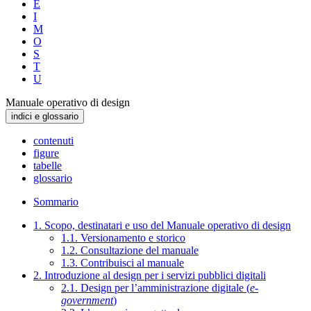
E
I
M
O
S
T
U
Manuale operativo di design
indici e glossario
contenuti
figure
tabelle
glossario
Sommario
1. Scopo, destinatari e uso del Manuale operativo di design
1.1. Versionamento e storico
1.2. Consultazione del manuale
1.3. Contribuisci al manuale
2. Introduzione al design per i servizi pubblici digitali
2.1. Design per l’amministrazione digitale (
e-
government
)