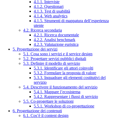
4.1.1. Interviste
4.1.2. Questionari
4.1.3. Test di usabilità
4.1.4. Web analytics
4.1.5. Strumenti di mappatura dell’esperienza
utente
4.2. Ricerca secondaria
4.2.1. Ricerca documentale
4.2.2. Analisi benchmark
4.2.3. Valutazione euristica
5. Progettazione dei servizi
5.1. Cosa sono i servizi e il service design
5.2. Progettare servizi pubblici digitali
5.3. Definire il modello di servizio
5.3.1. Identificare gli attori coinvolti
5.3.2. Formulare la proposta di valore
5.3.3. Inquadrare gli elementi costitutivi del
servizio
5.4. Descrivere il funzionamento del servizio
5.4.1. Mappare l’ecosistema
5.4.2. Rappresentare i flussi di servizio
5.5. Co-progettare le soluzioni
5.5.1. Workshop di co-progettazione
6. Progettazione dei contenuti
6.1. Cos’è il content design