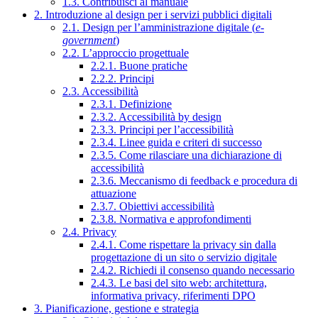
1.3. Contribuisci al manuale
2. Introduzione al design per i servizi pubblici digitali
2.1. Design per l’amministrazione digitale (
e-
government
)
2.2. L’approccio progettuale
2.2.1. Buone pratiche
2.2.2. Principi
2.3. Accessibilità
2.3.1. Definizione
2.3.2. Accessibilità by design
2.3.3. Principi per l’accessibilità
2.3.4. Linee guida e criteri di successo
2.3.5. Come rilasciare una dichiarazione di
accessibilità
2.3.6. Meccanismo di feedback e procedura di
attuazione
2.3.7. Obiettivi accessibilità
2.3.8. Normativa e approfondimenti
2.4. Privacy
2.4.1. Come rispettare la privacy sin dalla
progettazione di un sito o servizio digitale
2.4.2. Richiedi il consenso quando necessario
2.4.3. Le basi del sito web: architettura,
informativa privacy, riferimenti DPO
3. Pianificazione, gestione e strategia