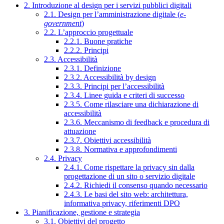
2. Introduzione al design per i servizi pubblici digitali
2.1. Design per l’amministrazione digitale (
e-
government
)
2.2. L’approccio progettuale
2.2.1. Buone pratiche
2.2.2. Principi
2.3. Accessibilità
2.3.1. Definizione
2.3.2. Accessibilità by design
2.3.3. Principi per l’accessibilità
2.3.4. Linee guida e criteri di successo
2.3.5. Come rilasciare una dichiarazione di
accessibilità
2.3.6. Meccanismo di feedback e procedura di
attuazione
2.3.7. Obiettivi accessibilità
2.3.8. Normativa e approfondimenti
2.4. Privacy
2.4.1. Come rispettare la privacy sin dalla
progettazione di un sito o servizio digitale
2.4.2. Richiedi il consenso quando necessario
2.4.3. Le basi del sito web: architettura,
informativa privacy, riferimenti DPO
3. Pianificazione, gestione e strategia
3.1. Obiettivi del progetto