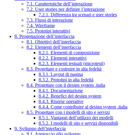
7.1. Caratteristiche dell’interazione
7.2. User stories per definire l’interazione
7.2.1. Differenza tra scenari e user stories
7.3. Flussi di interazione
7.4. Wireframe
7.5. Prototipi interattivi
8. Progettazione dell’interfaccia
8.1. Obiettivi dell’interfaccia
8.2. Elementi dell’interfaccia
8.2.1. Elementi di composizione
8.2.2. Elementi interattivi
8.2.3. Elementi testuali (microtesti)
8.3. Progettare e costruire in alta fedeltà
8.3.1. Layout di pagina
8.3.2. Prototipi in alta fedeltà
8.4. Progettare con il design system .italia
8.4.1. Documentazione
8.4.2. Benefici del design system
8.4.3. Risorse operative
8.4.4. Come contribuire al design system .italia
8.5. Progettare con i modelli di sito e servizi
8.5.1. Vantaggi dell’utilizzo dei modelli
8.5.2. I modelli di sito e servizi disponibili
9. Sviluppo dell’interfaccia
9.1. Approccio allo sviluppo