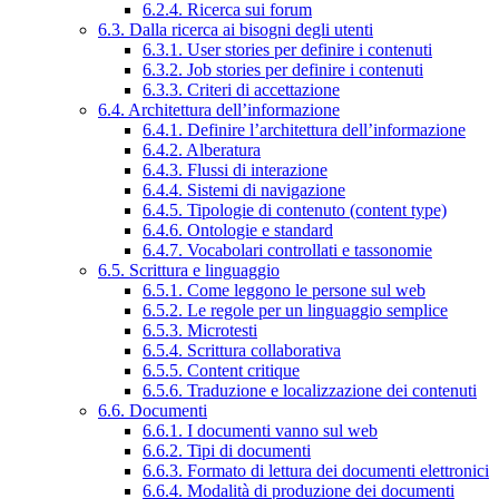
6.2.4. Ricerca sui forum
6.3. Dalla ricerca ai bisogni degli utenti
6.3.1. User stories per definire i contenuti
6.3.2. Job stories per definire i contenuti
6.3.3. Criteri di accettazione
6.4. Architettura dell’informazione
6.4.1. Definire l’architettura dell’informazione
6.4.2. Alberatura
6.4.3. Flussi di interazione
6.4.4. Sistemi di navigazione
6.4.5. Tipologie di contenuto (content type)
6.4.6. Ontologie e standard
6.4.7. Vocabolari controllati e tassonomie
6.5. Scrittura e linguaggio
6.5.1. Come leggono le persone sul web
6.5.2. Le regole per un linguaggio semplice
6.5.3. Microtesti
6.5.4. Scrittura collaborativa
6.5.5. Content critique
6.5.6. Traduzione e localizzazione dei contenuti
6.6. Documenti
6.6.1. I documenti vanno sul web
6.6.2. Tipi di documenti
6.6.3. Formato di lettura dei documenti elettronici
6.6.4. Modalità di produzione dei documenti