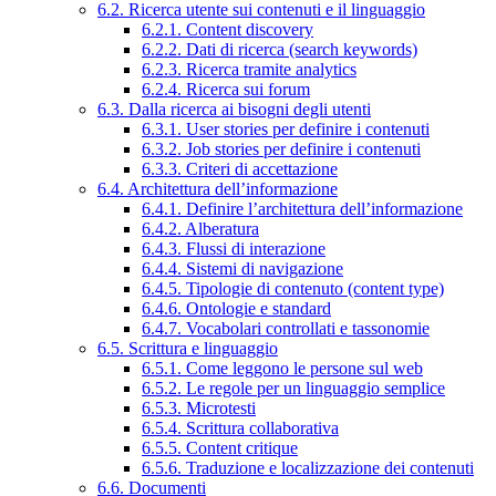
6.2. Ricerca utente sui contenuti e il linguaggio
6.2.1. Content discovery
6.2.2. Dati di ricerca (search keywords)
6.2.3. Ricerca tramite analytics
6.2.4. Ricerca sui forum
6.3. Dalla ricerca ai bisogni degli utenti
6.3.1. User stories per definire i contenuti
6.3.2. Job stories per definire i contenuti
6.3.3. Criteri di accettazione
6.4. Architettura dell’informazione
6.4.1. Definire l’architettura dell’informazione
6.4.2. Alberatura
6.4.3. Flussi di interazione
6.4.4. Sistemi di navigazione
6.4.5. Tipologie di contenuto (content type)
6.4.6. Ontologie e standard
6.4.7. Vocabolari controllati e tassonomie
6.5. Scrittura e linguaggio
6.5.1. Come leggono le persone sul web
6.5.2. Le regole per un linguaggio semplice
6.5.3. Microtesti
6.5.4. Scrittura collaborativa
6.5.5. Content critique
6.5.6. Traduzione e localizzazione dei contenuti
6.6. Documenti