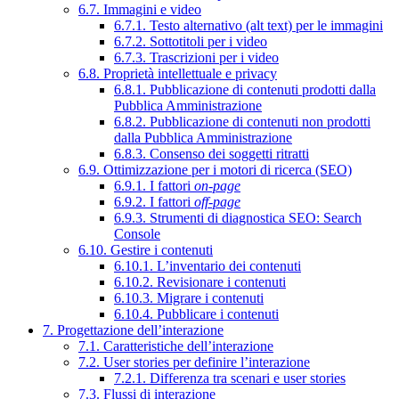
6.7. Immagini e video
6.7.1. Testo alternativo (alt text) per le immagini
6.7.2. Sottotitoli per i video
6.7.3. Trascrizioni per i video
6.8. Proprietà intellettuale e privacy
6.8.1. Pubblicazione di contenuti prodotti dalla
Pubblica Amministrazione
6.8.2. Pubblicazione di contenuti non prodotti
dalla Pubblica Amministrazione
6.8.3. Consenso dei soggetti ritratti
6.9. Ottimizzazione per i motori di ricerca (SEO)
6.9.1. I fattori
on-page
6.9.2. I fattori
off-page
6.9.3. Strumenti di diagnostica SEO: Search
Console
6.10. Gestire i contenuti
6.10.1. L’inventario dei contenuti
6.10.2. Revisionare i contenuti
6.10.3. Migrare i contenuti
6.10.4. Pubblicare i contenuti
7. Progettazione dell’interazione
7.1. Caratteristiche dell’interazione
7.2. User stories per definire l’interazione
7.2.1. Differenza tra scenari e user stories
7.3. Flussi di interazione