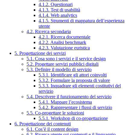
4.1.2. Questionari
4.1.3. Test di usabilità
4.1.4. Web analytics
4.1.5. Strumenti di mappatura dell’esperienza
utente
4.2. Ricerca secondaria
4.2.1. Ricerca documentale
4.2.2. Analisi benchmark
4.2.3. Valutazione euristica
5. Progettazione dei servizi
5.1. Cosa sono i servizi e il service design
5.2. Progettare servizi pubblici digitali
5.3. Definire il modello di servizio
5.3.1. Identificare gli attori coinvolti
5.3.2. Formulare la proposta di valore
5.3.3. Inquadrare gli elementi costitutivi del
servizio
5.4. Descrivere il funzionamento del servizio
5.4.1. Mappare l’ecosistema
5.4.2. Rappresentare i flussi di servizio
5.5. Co-progettare le soluzioni
5.5.1. Workshop di co-progettazione
6. Progettazione dei contenuti
6.1. Cos’è il content design
6.2. Ricerca utente sui contenuti e il linguaggio