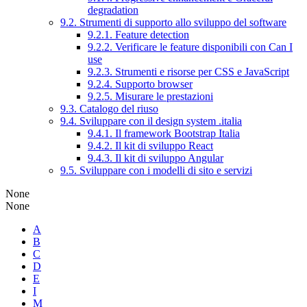
degradation
9.2. Strumenti di supporto allo sviluppo del software
9.2.1. Feature detection
9.2.2. Verificare le feature disponibili con Can I
use
9.2.3. Strumenti e risorse per CSS e JavaScript
9.2.4. Supporto browser
9.2.5. Misurare le prestazioni
9.3. Catalogo del riuso
9.4. Sviluppare con il design system .italia
9.4.1. Il framework Bootstrap Italia
9.4.2. Il kit di sviluppo React
9.4.3. Il kit di sviluppo Angular
9.5. Sviluppare con i modelli di sito e servizi
None
None
A
B
C
D
E
I
M