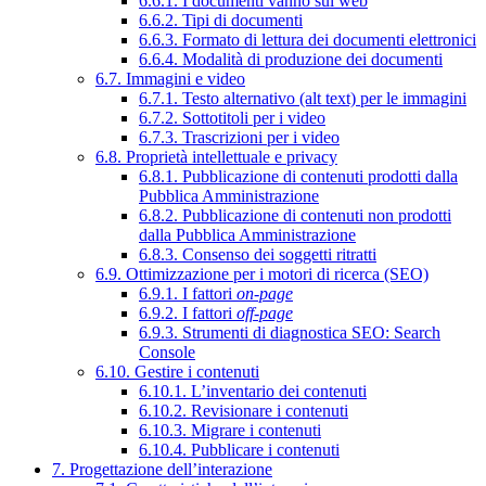
6.6.1. I documenti vanno sul web
6.6.2. Tipi di documenti
6.6.3. Formato di lettura dei documenti elettronici
6.6.4. Modalità di produzione dei documenti
6.7. Immagini e video
6.7.1. Testo alternativo (alt text) per le immagini
6.7.2. Sottotitoli per i video
6.7.3. Trascrizioni per i video
6.8. Proprietà intellettuale e privacy
6.8.1. Pubblicazione di contenuti prodotti dalla
Pubblica Amministrazione
6.8.2. Pubblicazione di contenuti non prodotti
dalla Pubblica Amministrazione
6.8.3. Consenso dei soggetti ritratti
6.9. Ottimizzazione per i motori di ricerca (SEO)
6.9.1. I fattori
on-page
6.9.2. I fattori
off-page
6.9.3. Strumenti di diagnostica SEO: Search
Console
6.10. Gestire i contenuti
6.10.1. L’inventario dei contenuti
6.10.2. Revisionare i contenuti
6.10.3. Migrare i contenuti
6.10.4. Pubblicare i contenuti
7. Progettazione dell’interazione