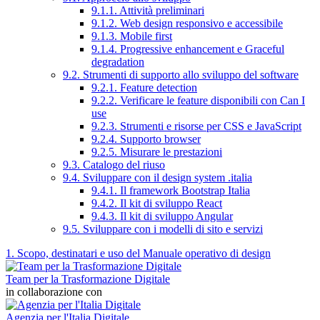
9.1.1. Attività preliminari
9.1.2. Web design responsivo e accessibile
9.1.3. Mobile first
9.1.4. Progressive enhancement e Graceful
degradation
9.2. Strumenti di supporto allo sviluppo del software
9.2.1. Feature detection
9.2.2. Verificare le feature disponibili con Can I
use
9.2.3. Strumenti e risorse per CSS e JavaScript
9.2.4. Supporto browser
9.2.5. Misurare le prestazioni
9.3. Catalogo del riuso
9.4. Sviluppare con il design system .italia
9.4.1. Il framework Bootstrap Italia
9.4.2. Il kit di sviluppo React
9.4.3. Il kit di sviluppo Angular
9.5. Sviluppare con i modelli di sito e servizi
1. Scopo, destinatari e uso del Manuale operativo di design
Team per la Trasformazione Digitale
in collaborazione con
Agenzia per l'Italia Digitale