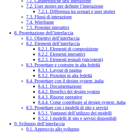
7.1. Caratteristiche dell’interazione
7.2. User stories per definire l’interazione
7.2.1. Differenza tra scenari e user stories
7.3. Flussi di interazione
7.4. Wireframe
7.5. Prototipi interattivi
8. Progettazione dell’interfaccia
8.1. Obiettivi dell’interfaccia
8.2. Elementi dell’interfaccia
8.2.1. Elementi di composizione
8.2.2. Elementi interattivi
8.2.3. Elementi testuali (microtesti)
8.3. Progettare e costruire in alta fedeltà
8.3.1. Layout di pagina
8.3.2. Prototipi in alta fedeltà
8.4. Progettare con il design system .italia
8.4.1. Documentazione
8.4.2. Benefici del design system
8.4.3. Risorse operative
8.4.4. Come contribuire al design system .italia
8.5. Progettare con i modelli di sito e servizi
8.5.1. Vantaggi dell’utilizzo dei modelli
8.5.2. I modelli di sito e servizi disponibili
9. Sviluppo dell’interfaccia
9.1. Approccio allo sviluppo