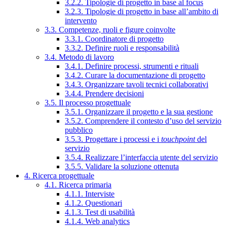
3.2.2. Tipologie di progetto in base al focus
3.2.3. Tipologie di progetto in base all’ambito di
intervento
3.3. Competenze, ruoli e figure coinvolte
3.3.1. Coordinatore di progetto
3.3.2. Definire ruoli e responsabilità
3.4. Metodo di lavoro
3.4.1. Definire processi, strumenti e rituali
3.4.2. Curare la documentazione di progetto
3.4.3. Organizzare tavoli tecnici collaborativi
3.4.4. Prendere decisioni
3.5. Il processo progettuale
3.5.1. Organizzare il progetto e la sua gestione
3.5.2. Comprendere il contesto d’uso del servizio
pubblico
3.5.3. Progettare i processi e i
touchpoint
del
servizio
3.5.4. Realizzare l’interfaccia utente del servizio
3.5.5. Validare la soluzione ottenuta
4. Ricerca progettuale
4.1. Ricerca primaria
4.1.1. Interviste
4.1.2. Questionari
4.1.3. Test di usabilità
4.1.4. Web analytics