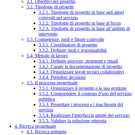
3.1. Obiettivi del progetto
3.2. Tipologie di progetti
3.2.1. Tipologie di progetto in base agli attori
coinvolti nel servizio
3.2.2. Tipologie di progetto in base al focus
3.2.3. Tipologie di progetto in base all’ambito di
intervento
3.3. Competenze, ruoli e figure coinvolte
3.3.1. Coordinatore di progetto
3.3.2. Definire ruoli e responsabilità
3.4. Metodo di lavoro
3.4.1. Definire processi, strumenti e rituali
3.4.2. Curare la documentazione di progetto
3.4.3. Organizzare tavoli tecnici collaborativi
3.4.4. Prendere decisioni
3.5. Il processo progettuale
3.5.1. Organizzare il progetto e la sua gestione
3.5.2. Comprendere il contesto d’uso del servizio
pubblico
3.5.3. Progettare i processi e i
touchpoint
del
servizio
3.5.4. Realizzare l’interfaccia utente del servizio
3.5.5. Validare la soluzione ottenuta
4. Ricerca progettuale
4.1. Ricerca primaria