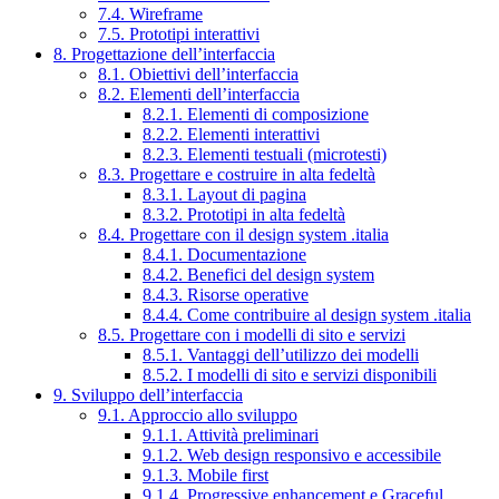
7.4. Wireframe
7.5. Prototipi interattivi
8. Progettazione dell’interfaccia
8.1. Obiettivi dell’interfaccia
8.2. Elementi dell’interfaccia
8.2.1. Elementi di composizione
8.2.2. Elementi interattivi
8.2.3. Elementi testuali (microtesti)
8.3. Progettare e costruire in alta fedeltà
8.3.1. Layout di pagina
8.3.2. Prototipi in alta fedeltà
8.4. Progettare con il design system .italia
8.4.1. Documentazione
8.4.2. Benefici del design system
8.4.3. Risorse operative
8.4.4. Come contribuire al design system .italia
8.5. Progettare con i modelli di sito e servizi
8.5.1. Vantaggi dell’utilizzo dei modelli
8.5.2. I modelli di sito e servizi disponibili
9. Sviluppo dell’interfaccia
9.1. Approccio allo sviluppo
9.1.1. Attività preliminari
9.1.2. Web design responsivo e accessibile
9.1.3. Mobile first
9.1.4. Progressive enhancement e Graceful