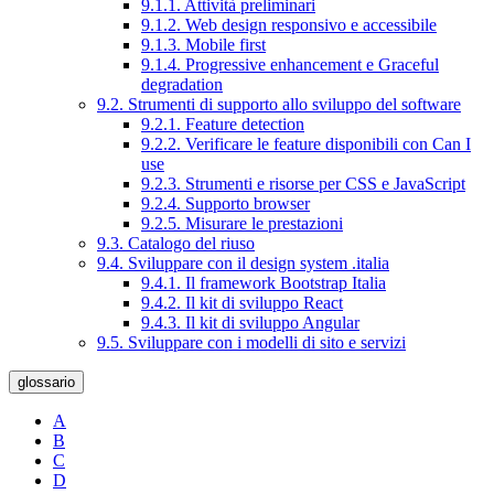
9.1.1. Attività preliminari
9.1.2. Web design responsivo e accessibile
9.1.3. Mobile first
9.1.4. Progressive enhancement e Graceful
degradation
9.2. Strumenti di supporto allo sviluppo del software
9.2.1. Feature detection
9.2.2. Verificare le feature disponibili con Can I
use
9.2.3. Strumenti e risorse per CSS e JavaScript
9.2.4. Supporto browser
9.2.5. Misurare le prestazioni
9.3. Catalogo del riuso
9.4. Sviluppare con il design system .italia
9.4.1. Il framework Bootstrap Italia
9.4.2. Il kit di sviluppo React
9.4.3. Il kit di sviluppo Angular
9.5. Sviluppare con i modelli di sito e servizi
glossario
A
B
C
D