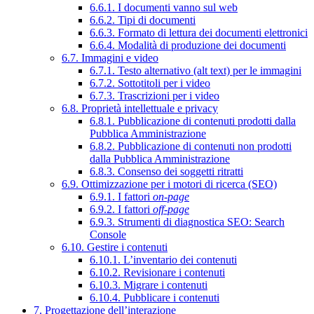
6.6.1. I documenti vanno sul web
6.6.2. Tipi di documenti
6.6.3. Formato di lettura dei documenti elettronici
6.6.4. Modalità di produzione dei documenti
6.7. Immagini e video
6.7.1. Testo alternativo (alt text) per le immagini
6.7.2. Sottotitoli per i video
6.7.3. Trascrizioni per i video
6.8. Proprietà intellettuale e privacy
6.8.1. Pubblicazione di contenuti prodotti dalla
Pubblica Amministrazione
6.8.2. Pubblicazione di contenuti non prodotti
dalla Pubblica Amministrazione
6.8.3. Consenso dei soggetti ritratti
6.9. Ottimizzazione per i motori di ricerca (SEO)
6.9.1. I fattori
on-page
6.9.2. I fattori
off-page
6.9.3. Strumenti di diagnostica SEO: Search
Console
6.10. Gestire i contenuti
6.10.1. L’inventario dei contenuti
6.10.2. Revisionare i contenuti
6.10.3. Migrare i contenuti
6.10.4. Pubblicare i contenuti
7. Progettazione dell’interazione