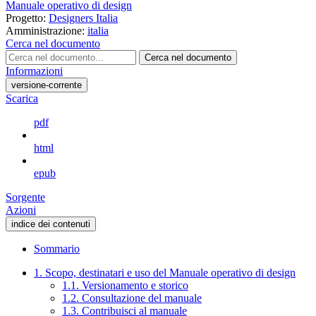
Manuale operativo di design
Progetto:
Designers Italia
Amministrazione:
italia
Cerca nel documento
Cerca nel documento
Informazioni
versione-corrente
Scarica
pdf
html
epub
Sorgente
Azioni
indice dei contenuti
Sommario
1. Scopo, destinatari e uso del Manuale operativo di design
1.1. Versionamento e storico
1.2. Consultazione del manuale
1.3. Contribuisci al manuale