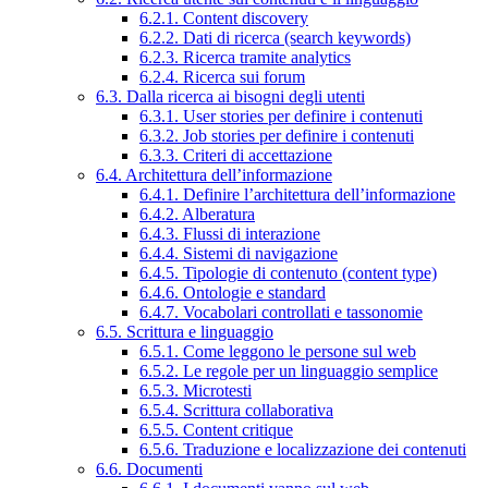
6.2.1. Content discovery
6.2.2. Dati di ricerca (search keywords)
6.2.3. Ricerca tramite analytics
6.2.4. Ricerca sui forum
6.3. Dalla ricerca ai bisogni degli utenti
6.3.1. User stories per definire i contenuti
6.3.2. Job stories per definire i contenuti
6.3.3. Criteri di accettazione
6.4. Architettura dell’informazione
6.4.1. Definire l’architettura dell’informazione
6.4.2. Alberatura
6.4.3. Flussi di interazione
6.4.4. Sistemi di navigazione
6.4.5. Tipologie di contenuto (content type)
6.4.6. Ontologie e standard
6.4.7. Vocabolari controllati e tassonomie
6.5. Scrittura e linguaggio
6.5.1. Come leggono le persone sul web
6.5.2. Le regole per un linguaggio semplice
6.5.3. Microtesti
6.5.4. Scrittura collaborativa
6.5.5. Content critique
6.5.6. Traduzione e localizzazione dei contenuti
6.6. Documenti