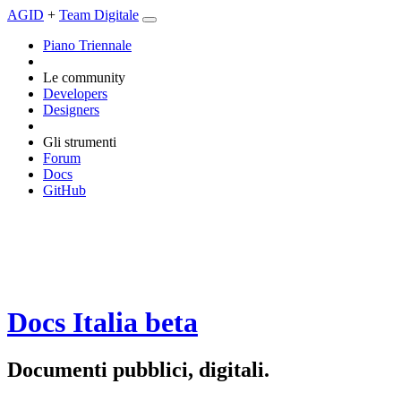
AGID
+
Team Digitale
Piano Triennale
Le community
Developers
Designers
Gli strumenti
Forum
Docs
GitHub
Docs Italia
beta
Documenti pubblici, digitali.