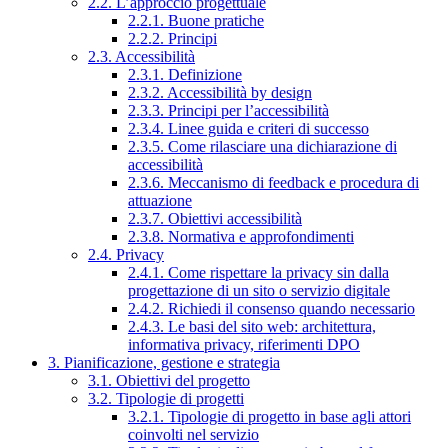
2.2. L’approccio progettuale
2.2.1. Buone pratiche
2.2.2. Principi
2.3. Accessibilità
2.3.1. Definizione
2.3.2. Accessibilità by design
2.3.3. Principi per l’accessibilità
2.3.4. Linee guida e criteri di successo
2.3.5. Come rilasciare una dichiarazione di
accessibilità
2.3.6. Meccanismo di feedback e procedura di
attuazione
2.3.7. Obiettivi accessibilità
2.3.8. Normativa e approfondimenti
2.4. Privacy
2.4.1. Come rispettare la privacy sin dalla
progettazione di un sito o servizio digitale
2.4.2. Richiedi il consenso quando necessario
2.4.3. Le basi del sito web: architettura,
informativa privacy, riferimenti DPO
3. Pianificazione, gestione e strategia
3.1. Obiettivi del progetto
3.2. Tipologie di progetti
3.2.1. Tipologie di progetto in base agli attori
coinvolti nel servizio