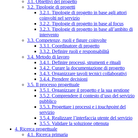
3.1. Obiettivi del progetto
3.2. Tipologie di progetti
3.2.1. Tipologie di progetto in base agli attori
coinvolti nel servizio
3.2.2. Tipologie di progetto in base al focus
3.2.3. Tipologie di progetto in base all’ambito di
intervento
3.3. Competenze, ruoli e figure coinvolte
3.3.1. Coordinatore di progetto
3.3.2. Definire ruoli e responsabilità
3.4. Metodo di lavoro
3.4.1. Definire processi, strumenti e rituali
3.4.2. Curare la documentazione di progetto
3.4.3. Organizzare tavoli tecnici collaborativi
3.4.4. Prendere decisioni
3.5. Il processo progettuale
3.5.1. Organizzare il progetto e la sua gestione
3.5.2. Comprendere il contesto d’uso del servizio
pubblico
3.5.3. Progettare i processi e i
touchpoint
del
servizio
3.5.4. Realizzare l’interfaccia utente del servizio
3.5.5. Validare la soluzione ottenuta
4. Ricerca progettuale
4.1. Ricerca primaria