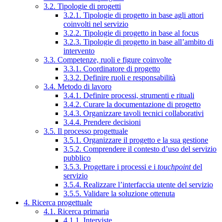
3.2. Tipologie di progetti
3.2.1. Tipologie di progetto in base agli attori
coinvolti nel servizio
3.2.2. Tipologie di progetto in base al focus
3.2.3. Tipologie di progetto in base all’ambito di
intervento
3.3. Competenze, ruoli e figure coinvolte
3.3.1. Coordinatore di progetto
3.3.2. Definire ruoli e responsabilità
3.4. Metodo di lavoro
3.4.1. Definire processi, strumenti e rituali
3.4.2. Curare la documentazione di progetto
3.4.3. Organizzare tavoli tecnici collaborativi
3.4.4. Prendere decisioni
3.5. Il processo progettuale
3.5.1. Organizzare il progetto e la sua gestione
3.5.2. Comprendere il contesto d’uso del servizio
pubblico
3.5.3. Progettare i processi e i
touchpoint
del
servizio
3.5.4. Realizzare l’interfaccia utente del servizio
3.5.5. Validare la soluzione ottenuta
4. Ricerca progettuale
4.1. Ricerca primaria
4.1.1. Interviste