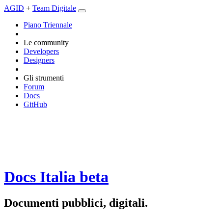
AGID
+
Team Digitale
Piano Triennale
Le community
Developers
Designers
Gli strumenti
Forum
Docs
GitHub
Docs Italia
beta
Documenti pubblici, digitali.