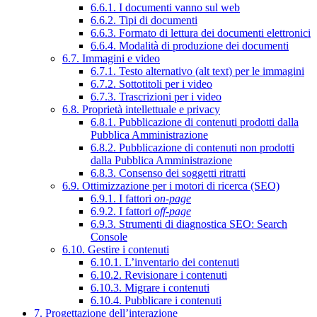
6.6.1. I documenti vanno sul web
6.6.2. Tipi di documenti
6.6.3. Formato di lettura dei documenti elettronici
6.6.4. Modalità di produzione dei documenti
6.7. Immagini e video
6.7.1. Testo alternativo (alt text) per le immagini
6.7.2. Sottotitoli per i video
6.7.3. Trascrizioni per i video
6.8. Proprietà intellettuale e privacy
6.8.1. Pubblicazione di contenuti prodotti dalla
Pubblica Amministrazione
6.8.2. Pubblicazione di contenuti non prodotti
dalla Pubblica Amministrazione
6.8.3. Consenso dei soggetti ritratti
6.9. Ottimizzazione per i motori di ricerca (SEO)
6.9.1. I fattori
on-page
6.9.2. I fattori
off-page
6.9.3. Strumenti di diagnostica SEO: Search
Console
6.10. Gestire i contenuti
6.10.1. L’inventario dei contenuti
6.10.2. Revisionare i contenuti
6.10.3. Migrare i contenuti
6.10.4. Pubblicare i contenuti
7. Progettazione dell’interazione