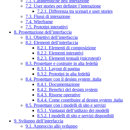
7.1. Caratteristiche dell’interazione
7.2. User stories per definire l’interazione
7.2.1. Differenza tra scenari e user stories
7.3. Flussi di interazione
7.4. Wireframe
7.5. Prototipi interattivi
8. Progettazione dell’interfaccia
8.1. Obiettivi dell’interfaccia
8.2. Elementi dell’interfaccia
8.2.1. Elementi di composizione
8.2.2. Elementi interattivi
8.2.3. Elementi testuali (microtesti)
8.3. Progettare e costruire in alta fedeltà
8.3.1. Layout di pagina
8.3.2. Prototipi in alta fedeltà
8.4. Progettare con il design system .italia
8.4.1. Documentazione
8.4.2. Benefici del design system
8.4.3. Risorse operative
8.4.4. Come contribuire al design system .italia
8.5. Progettare con i modelli di sito e servizi
8.5.1. Vantaggi dell’utilizzo dei modelli
8.5.2. I modelli di sito e servizi disponibili
9. Sviluppo dell’interfaccia
9.1. Approccio allo sviluppo