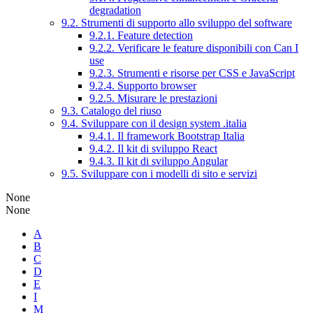
degradation
9.2. Strumenti di supporto allo sviluppo del software
9.2.1. Feature detection
9.2.2. Verificare le feature disponibili con Can I
use
9.2.3. Strumenti e risorse per CSS e JavaScript
9.2.4. Supporto browser
9.2.5. Misurare le prestazioni
9.3. Catalogo del riuso
9.4. Sviluppare con il design system .italia
9.4.1. Il framework Bootstrap Italia
9.4.2. Il kit di sviluppo React
9.4.3. Il kit di sviluppo Angular
9.5. Sviluppare con i modelli di sito e servizi
None
None
A
B
C
D
E
I
M