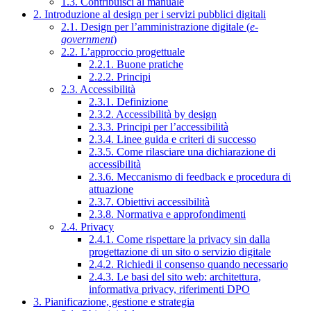
1.3. Contribuisci al manuale
2. Introduzione al design per i servizi pubblici digitali
2.1. Design per l’amministrazione digitale (
e-
government
)
2.2. L’approccio progettuale
2.2.1. Buone pratiche
2.2.2. Principi
2.3. Accessibilità
2.3.1. Definizione
2.3.2. Accessibilità by design
2.3.3. Principi per l’accessibilità
2.3.4. Linee guida e criteri di successo
2.3.5. Come rilasciare una dichiarazione di
accessibilità
2.3.6. Meccanismo di feedback e procedura di
attuazione
2.3.7. Obiettivi accessibilità
2.3.8. Normativa e approfondimenti
2.4. Privacy
2.4.1. Come rispettare la privacy sin dalla
progettazione di un sito o servizio digitale
2.4.2. Richiedi il consenso quando necessario
2.4.3. Le basi del sito web: architettura,
informativa privacy, riferimenti DPO
3. Pianificazione, gestione e strategia