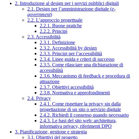
2. Introduzione al design per i servizi pubblici digitali
2.1. Design per l’amministrazione digitale (
e-
government
)
2.2. L’approccio progettuale
2.2.1. Buone pratiche
2.2.2. Principi
2.3. Accessibilità
2.3.1. Definizione
2.3.2. Accessibilità by design
2.3.3. Principi per l’accessibilità
2.3.4. Linee guida e criteri di successo
2.3.5. Come rilasciare una dichiarazione di
accessibilità
2.3.6. Meccanismo di feedback e procedura di
attuazione
2.3.7. Obiettivi accessibilità
2.3.8. Normativa e approfondimenti
2.4. Privacy
2.4.1. Come rispettare la privacy sin dalla
progettazione di un sito o servizio digitale
2.4.2. Richiedi il consenso quando necessario
2.4.3. Le basi del sito web: architettura,
informativa privacy, riferimenti DPO
3. Pianificazione, gestione e strategia
3.1. Obiettivi del progetto