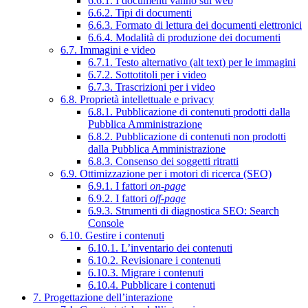
6.6.1. I documenti vanno sul web
6.6.2. Tipi di documenti
6.6.3. Formato di lettura dei documenti elettronici
6.6.4. Modalità di produzione dei documenti
6.7. Immagini e video
6.7.1. Testo alternativo (alt text) per le immagini
6.7.2. Sottotitoli per i video
6.7.3. Trascrizioni per i video
6.8. Proprietà intellettuale e privacy
6.8.1. Pubblicazione di contenuti prodotti dalla
Pubblica Amministrazione
6.8.2. Pubblicazione di contenuti non prodotti
dalla Pubblica Amministrazione
6.8.3. Consenso dei soggetti ritratti
6.9. Ottimizzazione per i motori di ricerca (SEO)
6.9.1. I fattori
on-page
6.9.2. I fattori
off-page
6.9.3. Strumenti di diagnostica SEO: Search
Console
6.10. Gestire i contenuti
6.10.1. L’inventario dei contenuti
6.10.2. Revisionare i contenuti
6.10.3. Migrare i contenuti
6.10.4. Pubblicare i contenuti
7. Progettazione dell’interazione