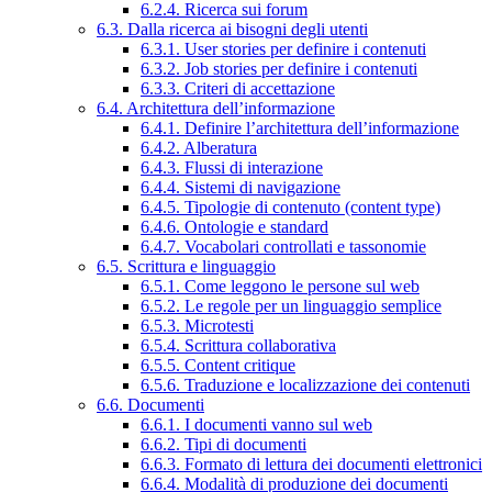
6.2.4. Ricerca sui forum
6.3. Dalla ricerca ai bisogni degli utenti
6.3.1. User stories per definire i contenuti
6.3.2. Job stories per definire i contenuti
6.3.3. Criteri di accettazione
6.4. Architettura dell’informazione
6.4.1. Definire l’architettura dell’informazione
6.4.2. Alberatura
6.4.3. Flussi di interazione
6.4.4. Sistemi di navigazione
6.4.5. Tipologie di contenuto (content type)
6.4.6. Ontologie e standard
6.4.7. Vocabolari controllati e tassonomie
6.5. Scrittura e linguaggio
6.5.1. Come leggono le persone sul web
6.5.2. Le regole per un linguaggio semplice
6.5.3. Microtesti
6.5.4. Scrittura collaborativa
6.5.5. Content critique
6.5.6. Traduzione e localizzazione dei contenuti
6.6. Documenti
6.6.1. I documenti vanno sul web
6.6.2. Tipi di documenti
6.6.3. Formato di lettura dei documenti elettronici
6.6.4. Modalità di produzione dei documenti