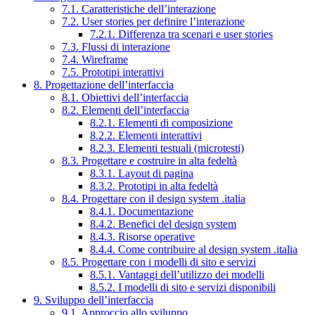
7.1. Caratteristiche dell’interazione
7.2. User stories per definire l’interazione
7.2.1. Differenza tra scenari e user stories
7.3. Flussi di interazione
7.4. Wireframe
7.5. Prototipi interattivi
8. Progettazione dell’interfaccia
8.1. Obiettivi dell’interfaccia
8.2. Elementi dell’interfaccia
8.2.1. Elementi di composizione
8.2.2. Elementi interattivi
8.2.3. Elementi testuali (microtesti)
8.3. Progettare e costruire in alta fedeltà
8.3.1. Layout di pagina
8.3.2. Prototipi in alta fedeltà
8.4. Progettare con il design system .italia
8.4.1. Documentazione
8.4.2. Benefici del design system
8.4.3. Risorse operative
8.4.4. Come contribuire al design system .italia
8.5. Progettare con i modelli di sito e servizi
8.5.1. Vantaggi dell’utilizzo dei modelli
8.5.2. I modelli di sito e servizi disponibili
9. Sviluppo dell’interfaccia
9.1. Approccio allo sviluppo