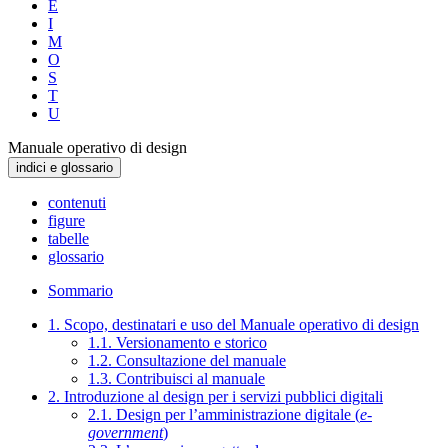
E
I
M
O
S
T
U
Manuale operativo di design
indici e glossario
contenuti
figure
tabelle
glossario
Sommario
1. Scopo, destinatari e uso del Manuale operativo di design
1.1. Versionamento e storico
1.2. Consultazione del manuale
1.3. Contribuisci al manuale
2. Introduzione al design per i servizi pubblici digitali
2.1. Design per l’amministrazione digitale (
e-
government
)