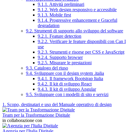
9.1.1. Attività preliminari
9.1.2. Web design responsivo e accessibile
9.1.3. Mobile first
9.1.4. Progressive enhancement e Graceful
degradation
9.2. Strumenti di supporto allo sviluppo del software
9.2.1. Feature detection
9.2.2. Verificare le feature disponibili con Can I
use
9.2.3. Strumenti e risorse per CSS e JavaScript
9.2.4. Supporto browser
9.2.5. Misurare le prestazioni
9.3. Catalogo del riuso
9.4. Sviluppare con il design system .italia
9.4.1. Il framework Bootstrap Italia
9.4.2. Il kit di sviluppo React
9.4.3. Il kit di sviluppo Angular
9.5. Sviluppare con i modelli di sito e servizi
1. Scopo, destinatari e uso del Manuale operativo di design
Team per la Trasformazione Digitale
in collaborazione con
Agenzia per l'Italia Digitale