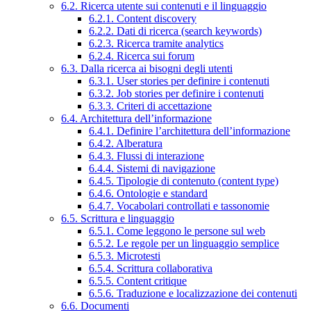
6.2. Ricerca utente sui contenuti e il linguaggio
6.2.1. Content discovery
6.2.2. Dati di ricerca (search keywords)
6.2.3. Ricerca tramite analytics
6.2.4. Ricerca sui forum
6.3. Dalla ricerca ai bisogni degli utenti
6.3.1. User stories per definire i contenuti
6.3.2. Job stories per definire i contenuti
6.3.3. Criteri di accettazione
6.4. Architettura dell’informazione
6.4.1. Definire l’architettura dell’informazione
6.4.2. Alberatura
6.4.3. Flussi di interazione
6.4.4. Sistemi di navigazione
6.4.5. Tipologie di contenuto (content type)
6.4.6. Ontologie e standard
6.4.7. Vocabolari controllati e tassonomie
6.5. Scrittura e linguaggio
6.5.1. Come leggono le persone sul web
6.5.2. Le regole per un linguaggio semplice
6.5.3. Microtesti
6.5.4. Scrittura collaborativa
6.5.5. Content critique
6.5.6. Traduzione e localizzazione dei contenuti
6.6. Documenti