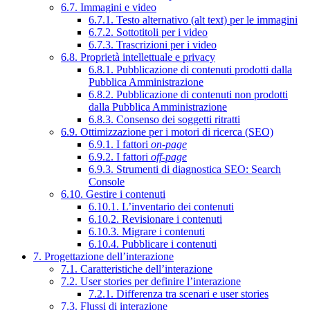
6.7. Immagini e video
6.7.1. Testo alternativo (alt text) per le immagini
6.7.2. Sottotitoli per i video
6.7.3. Trascrizioni per i video
6.8. Proprietà intellettuale e privacy
6.8.1. Pubblicazione di contenuti prodotti dalla
Pubblica Amministrazione
6.8.2. Pubblicazione di contenuti non prodotti
dalla Pubblica Amministrazione
6.8.3. Consenso dei soggetti ritratti
6.9. Ottimizzazione per i motori di ricerca (SEO)
6.9.1. I fattori
on-page
6.9.2. I fattori
off-page
6.9.3. Strumenti di diagnostica SEO: Search
Console
6.10. Gestire i contenuti
6.10.1. L’inventario dei contenuti
6.10.2. Revisionare i contenuti
6.10.3. Migrare i contenuti
6.10.4. Pubblicare i contenuti
7. Progettazione dell’interazione
7.1. Caratteristiche dell’interazione
7.2. User stories per definire l’interazione
7.2.1. Differenza tra scenari e user stories
7.3. Flussi di interazione