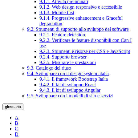
9.1.1. Attività preliminari
9.1.2. Web design responsivo e accessibile
9.1.3. Mobile first
9.1.4. Progressive enhancement e Graceful
degradation
9.2. Strumenti di supporto allo sviluppo del software
9.2.1. Feature detection
9.2.2. Verificare le feature disponibili con Can I
use
9.2.3. Strumenti e risorse per CSS e JavaScript
9.2.4. Supporto browser
9.2.5. Misurare le prestazioni
9.3. Catalogo del riuso
9.4. Sviluppare con il design system .italia
9.4.1. Il framework Bootstrap Italia
9.4.2. Il kit di sviluppo React
9.4.3. Il kit di sviluppo Angular
9.5. Sviluppare con i modelli di sito e servizi
glossario
A
B
C
D