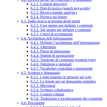
6.2.1. Content discovery
6.2.2. Dati di ricerca (search keywords)
6.2.3. Ricerca tramite analytics
6.2.4. Ricerca sui forum
6.3. Dalla ricerca ai bisogni degli utenti
6.3.1. User stories per definire i contenuti
6.3.2. Job stories per definire i contenuti
6.3.3. Criteri di accettazione
6.4. Architettura dell’informazione
6.4.1. Definire l’architettura dell’informazione
6.4.2. Alberatura
6.4.3. Flussi di interazione
6.4.4. Sistemi di navigazione
6.4.5. Tipologie di contenuto (content type)
6.4.6. Ontologie e standard
6.4.7. Vocabolari controllati e tassonomie
6.5. Scrittura e linguaggio
6.5.1. Come leggono le persone sul web
6.5.2. Le regole per un linguaggio semplice
6.5.3. Microtesti
6.5.4. Scrittura collaborativa
6.5.5. Content critique
6.5.6. Traduzione e localizzazione dei contenuti
6.6. Documenti