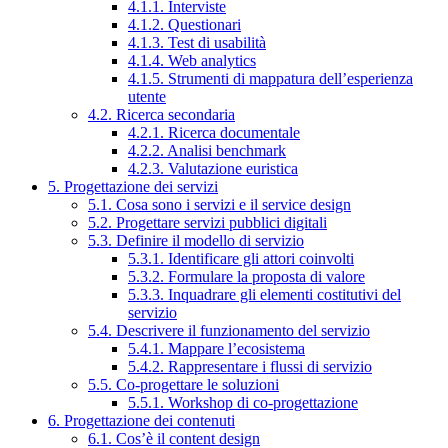
4.1.1. Interviste
4.1.2. Questionari
4.1.3. Test di usabilità
4.1.4. Web analytics
4.1.5. Strumenti di mappatura dell’esperienza
utente
4.2. Ricerca secondaria
4.2.1. Ricerca documentale
4.2.2. Analisi benchmark
4.2.3. Valutazione euristica
5. Progettazione dei servizi
5.1. Cosa sono i servizi e il service design
5.2. Progettare servizi pubblici digitali
5.3. Definire il modello di servizio
5.3.1. Identificare gli attori coinvolti
5.3.2. Formulare la proposta di valore
5.3.3. Inquadrare gli elementi costitutivi del
servizio
5.4. Descrivere il funzionamento del servizio
5.4.1. Mappare l’ecosistema
5.4.2. Rappresentare i flussi di servizio
5.5. Co-progettare le soluzioni
5.5.1. Workshop di co-progettazione
6. Progettazione dei contenuti
6.1. Cos’è il content design