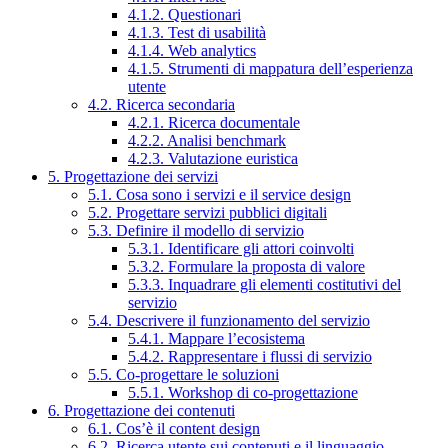
4.1.2. Questionari
4.1.3. Test di usabilità
4.1.4. Web analytics
4.1.5. Strumenti di mappatura dell’esperienza
utente
4.2. Ricerca secondaria
4.2.1. Ricerca documentale
4.2.2. Analisi benchmark
4.2.3. Valutazione euristica
5. Progettazione dei servizi
5.1. Cosa sono i servizi e il service design
5.2. Progettare servizi pubblici digitali
5.3. Definire il modello di servizio
5.3.1. Identificare gli attori coinvolti
5.3.2. Formulare la proposta di valore
5.3.3. Inquadrare gli elementi costitutivi del
servizio
5.4. Descrivere il funzionamento del servizio
5.4.1. Mappare l’ecosistema
5.4.2. Rappresentare i flussi di servizio
5.5. Co-progettare le soluzioni
5.5.1. Workshop di co-progettazione
6. Progettazione dei contenuti
6.1. Cos’è il content design
6.2. Ricerca utente sui contenuti e il linguaggio