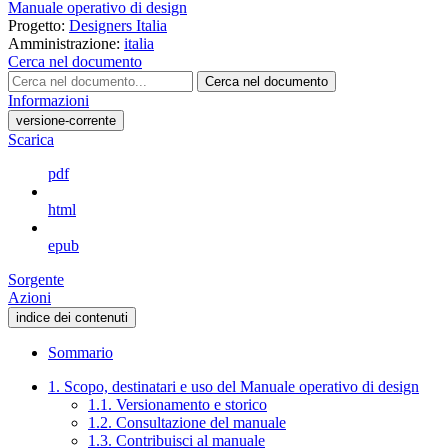
Manuale operativo di design
Progetto:
Designers Italia
Amministrazione:
italia
Cerca nel documento
Cerca nel documento
Informazioni
versione-corrente
Scarica
pdf
html
epub
Sorgente
Azioni
indice dei contenuti
Sommario
1. Scopo, destinatari e uso del Manuale operativo di design
1.1. Versionamento e storico
1.2. Consultazione del manuale
1.3. Contribuisci al manuale