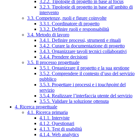
3.2.2. Tipologie di progetto in base al focus
3.2.3. Tipologie di progetto in base all’ambito di
intervento
3.3. Competenze, ruoli e figure coinvolte
3.3.1. Coordinatore di progetto
3.3.2. Definire ruoli e responsabilità
3.4. Metodo di lavoro
3.4.1. Definire processi, strumenti e rituali
3.4.2. Curare la documentazione di progetto
3.4.3. Organizzare tavoli tecnici collaborativi
3.4.4. Prendere decisioni
3.5. Il processo progettuale
3.5.1. Organizzare il progetto e la sua gestione
3.5.2. Comprendere il contesto d’uso del servizio
pubblico
3.5.3. Progettare i processi e i
touchpoint
del
servizio
3.5.4. Realizzare l’interfaccia utente del servizio
3.5.5. Validare la soluzione ottenuta
4. Ricerca progettuale
4.1. Ricerca primaria
4.1.1. Interviste
4.1.2. Questionari
4.1.3. Test di usabilità
4.1.4. Web analytics