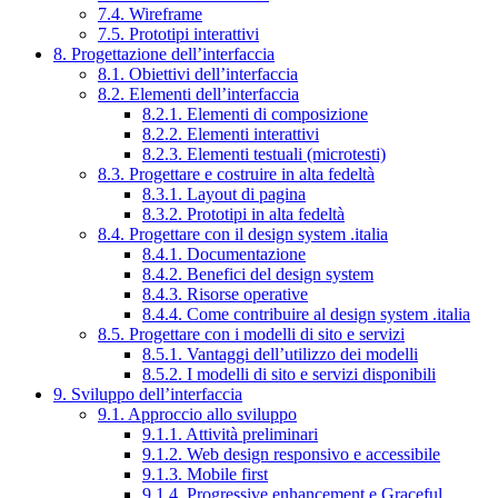
7.4. Wireframe
7.5. Prototipi interattivi
8. Progettazione dell’interfaccia
8.1. Obiettivi dell’interfaccia
8.2. Elementi dell’interfaccia
8.2.1. Elementi di composizione
8.2.2. Elementi interattivi
8.2.3. Elementi testuali (microtesti)
8.3. Progettare e costruire in alta fedeltà
8.3.1. Layout di pagina
8.3.2. Prototipi in alta fedeltà
8.4. Progettare con il design system .italia
8.4.1. Documentazione
8.4.2. Benefici del design system
8.4.3. Risorse operative
8.4.4. Come contribuire al design system .italia
8.5. Progettare con i modelli di sito e servizi
8.5.1. Vantaggi dell’utilizzo dei modelli
8.5.2. I modelli di sito e servizi disponibili
9. Sviluppo dell’interfaccia
9.1. Approccio allo sviluppo
9.1.1. Attività preliminari
9.1.2. Web design responsivo e accessibile
9.1.3. Mobile first
9.1.4. Progressive enhancement e Graceful