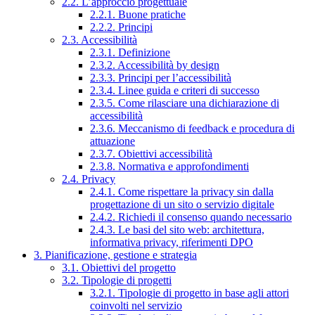
2.2. L’approccio progettuale
2.2.1. Buone pratiche
2.2.2. Principi
2.3. Accessibilità
2.3.1. Definizione
2.3.2. Accessibilità by design
2.3.3. Principi per l’accessibilità
2.3.4. Linee guida e criteri di successo
2.3.5. Come rilasciare una dichiarazione di
accessibilità
2.3.6. Meccanismo di feedback e procedura di
attuazione
2.3.7. Obiettivi accessibilità
2.3.8. Normativa e approfondimenti
2.4. Privacy
2.4.1. Come rispettare la privacy sin dalla
progettazione di un sito o servizio digitale
2.4.2. Richiedi il consenso quando necessario
2.4.3. Le basi del sito web: architettura,
informativa privacy, riferimenti DPO
3. Pianificazione, gestione e strategia
3.1. Obiettivi del progetto
3.2. Tipologie di progetti
3.2.1. Tipologie di progetto in base agli attori
coinvolti nel servizio