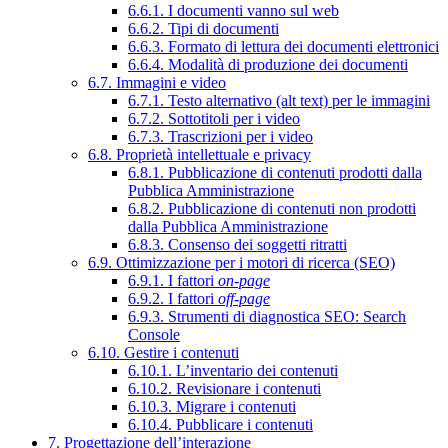
6.6.1. I documenti vanno sul web
6.6.2. Tipi di documenti
6.6.3. Formato di lettura dei documenti elettronici
6.6.4. Modalità di produzione dei documenti
6.7. Immagini e video
6.7.1. Testo alternativo (alt text) per le immagini
6.7.2. Sottotitoli per i video
6.7.3. Trascrizioni per i video
6.8. Proprietà intellettuale e privacy
6.8.1. Pubblicazione di contenuti prodotti dalla
Pubblica Amministrazione
6.8.2. Pubblicazione di contenuti non prodotti
dalla Pubblica Amministrazione
6.8.3. Consenso dei soggetti ritratti
6.9. Ottimizzazione per i motori di ricerca (SEO)
6.9.1. I fattori
on-page
6.9.2. I fattori
off-page
6.9.3. Strumenti di diagnostica SEO: Search
Console
6.10. Gestire i contenuti
6.10.1. L’inventario dei contenuti
6.10.2. Revisionare i contenuti
6.10.3. Migrare i contenuti
6.10.4. Pubblicare i contenuti
7. Progettazione dell’interazione