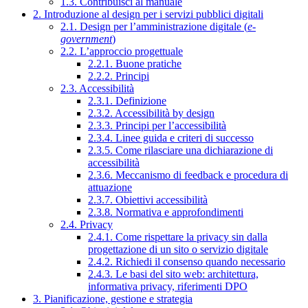
1.3. Contribuisci al manuale
2. Introduzione al design per i servizi pubblici digitali
2.1. Design per l’amministrazione digitale (
e-
government
)
2.2. L’approccio progettuale
2.2.1. Buone pratiche
2.2.2. Principi
2.3. Accessibilità
2.3.1. Definizione
2.3.2. Accessibilità by design
2.3.3. Principi per l’accessibilità
2.3.4. Linee guida e criteri di successo
2.3.5. Come rilasciare una dichiarazione di
accessibilità
2.3.6. Meccanismo di feedback e procedura di
attuazione
2.3.7. Obiettivi accessibilità
2.3.8. Normativa e approfondimenti
2.4. Privacy
2.4.1. Come rispettare la privacy sin dalla
progettazione di un sito o servizio digitale
2.4.2. Richiedi il consenso quando necessario
2.4.3. Le basi del sito web: architettura,
informativa privacy, riferimenti DPO
3. Pianificazione, gestione e strategia