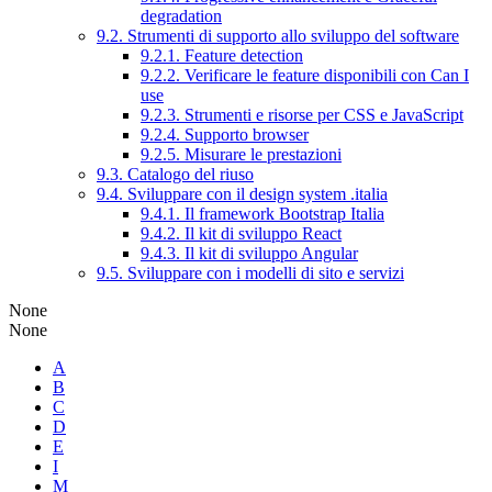
degradation
9.2. Strumenti di supporto allo sviluppo del software
9.2.1. Feature detection
9.2.2. Verificare le feature disponibili con Can I
use
9.2.3. Strumenti e risorse per CSS e JavaScript
9.2.4. Supporto browser
9.2.5. Misurare le prestazioni
9.3. Catalogo del riuso
9.4. Sviluppare con il design system .italia
9.4.1. Il framework Bootstrap Italia
9.4.2. Il kit di sviluppo React
9.4.3. Il kit di sviluppo Angular
9.5. Sviluppare con i modelli di sito e servizi
None
None
A
B
C
D
E
I
M