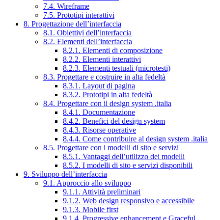
7.4. Wireframe
7.5. Prototipi interattivi
8. Progettazione dell’interfaccia
8.1. Obiettivi dell’interfaccia
8.2. Elementi dell’interfaccia
8.2.1. Elementi di composizione
8.2.2. Elementi interattivi
8.2.3. Elementi testuali (microtesti)
8.3. Progettare e costruire in alta fedeltà
8.3.1. Layout di pagina
8.3.2. Prototipi in alta fedeltà
8.4. Progettare con il design system .italia
8.4.1. Documentazione
8.4.2. Benefici del design system
8.4.3. Risorse operative
8.4.4. Come contribuire al design system .italia
8.5. Progettare con i modelli di sito e servizi
8.5.1. Vantaggi dell’utilizzo dei modelli
8.5.2. I modelli di sito e servizi disponibili
9. Sviluppo dell’interfaccia
9.1. Approccio allo sviluppo
9.1.1. Attività preliminari
9.1.2. Web design responsivo e accessibile
9.1.3. Mobile first
9.1.4. Progressive enhancement e Graceful