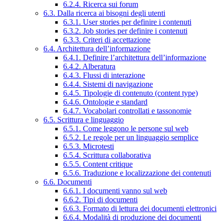
6.2.4. Ricerca sui forum
6.3. Dalla ricerca ai bisogni degli utenti
6.3.1. User stories per definire i contenuti
6.3.2. Job stories per definire i contenuti
6.3.3. Criteri di accettazione
6.4. Architettura dell’informazione
6.4.1. Definire l’architettura dell’informazione
6.4.2. Alberatura
6.4.3. Flussi di interazione
6.4.4. Sistemi di navigazione
6.4.5. Tipologie di contenuto (content type)
6.4.6. Ontologie e standard
6.4.7. Vocabolari controllati e tassonomie
6.5. Scrittura e linguaggio
6.5.1. Come leggono le persone sul web
6.5.2. Le regole per un linguaggio semplice
6.5.3. Microtesti
6.5.4. Scrittura collaborativa
6.5.5. Content critique
6.5.6. Traduzione e localizzazione dei contenuti
6.6. Documenti
6.6.1. I documenti vanno sul web
6.6.2. Tipi di documenti
6.6.3. Formato di lettura dei documenti elettronici
6.6.4. Modalità di produzione dei documenti