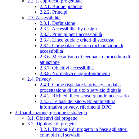
2.2. L’approccio progettuale
2.2.1. Buone pratiche
2.2.2. Principi
2.3. Accessibilità
2.3.1. Definizione
2.3.2. Accessibilità by design
2.3.3. Principi per l’accessibilità
2.3.4. Linee guida e criteri di successo
2.3.5. Come rilasciare una dichiarazione di
accessibilità
2.3.6. Meccanismo di feedback e procedura di
attuazione
2.3.7. Obiettivi accessibilità
2.3.8. Normativa e approfondimenti
2.4. Privacy
2.4.1. Come rispettare la privacy sin dalla
progettazione di un sito o servizio digitale
2.4.2. Richiedi il consenso quando necessario
2.4.3. Le basi del sito web: architettura,
informativa privacy, riferimenti DPO
3. Pianificazione, gestione e strategia
3.1. Obiettivi del progetto
3.2. Tipologie di progetti
3.2.1. Tipologie di progetto in base agli attori
coinvolti nel servizio