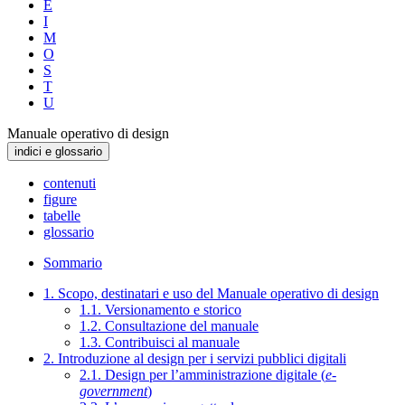
E
I
M
O
S
T
U
Manuale operativo di design
indici e glossario
contenuti
figure
tabelle
glossario
Sommario
1. Scopo, destinatari e uso del Manuale operativo di design
1.1. Versionamento e storico
1.2. Consultazione del manuale
1.3. Contribuisci al manuale
2. Introduzione al design per i servizi pubblici digitali
2.1. Design per l’amministrazione digitale (
e-
government
)