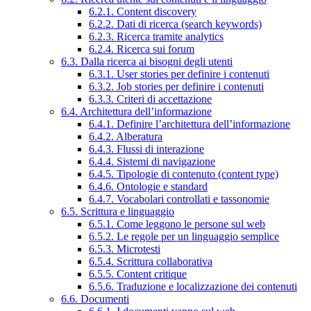
6.2.1. Content discovery
6.2.2. Dati di ricerca (search keywords)
6.2.3. Ricerca tramite analytics
6.2.4. Ricerca sui forum
6.3. Dalla ricerca ai bisogni degli utenti
6.3.1. User stories per definire i contenuti
6.3.2. Job stories per definire i contenuti
6.3.3. Criteri di accettazione
6.4. Architettura dell’informazione
6.4.1. Definire l’architettura dell’informazione
6.4.2. Alberatura
6.4.3. Flussi di interazione
6.4.4. Sistemi di navigazione
6.4.5. Tipologie di contenuto (content type)
6.4.6. Ontologie e standard
6.4.7. Vocabolari controllati e tassonomie
6.5. Scrittura e linguaggio
6.5.1. Come leggono le persone sul web
6.5.2. Le regole per un linguaggio semplice
6.5.3. Microtesti
6.5.4. Scrittura collaborativa
6.5.5. Content critique
6.5.6. Traduzione e localizzazione dei contenuti
6.6. Documenti