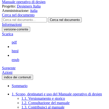
Manuale operativo di design
Progetto:
Designers Italia
Amministrazione:
italia
Cerca nel documento
Cerca nel documento
Informazioni
versione-corrente
Scarica
pdf
html
epub
Sorgente
Azioni
indice dei contenuti
Sommario
1. Scopo, destinatari e uso del Manuale operativo di design
1.1. Versionamento e storico
1.2. Consultazione del manuale
1.3. Contribuisci al manuale