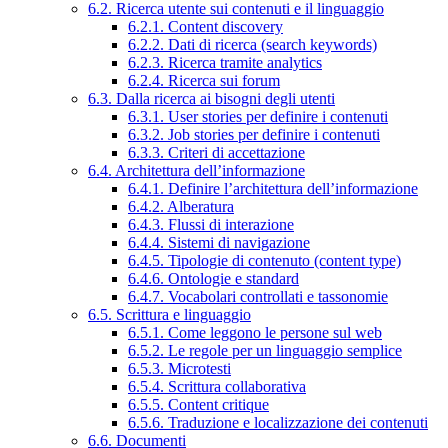
6.2. Ricerca utente sui contenuti e il linguaggio
6.2.1. Content discovery
6.2.2. Dati di ricerca (search keywords)
6.2.3. Ricerca tramite analytics
6.2.4. Ricerca sui forum
6.3. Dalla ricerca ai bisogni degli utenti
6.3.1. User stories per definire i contenuti
6.3.2. Job stories per definire i contenuti
6.3.3. Criteri di accettazione
6.4. Architettura dell’informazione
6.4.1. Definire l’architettura dell’informazione
6.4.2. Alberatura
6.4.3. Flussi di interazione
6.4.4. Sistemi di navigazione
6.4.5. Tipologie di contenuto (content type)
6.4.6. Ontologie e standard
6.4.7. Vocabolari controllati e tassonomie
6.5. Scrittura e linguaggio
6.5.1. Come leggono le persone sul web
6.5.2. Le regole per un linguaggio semplice
6.5.3. Microtesti
6.5.4. Scrittura collaborativa
6.5.5. Content critique
6.5.6. Traduzione e localizzazione dei contenuti
6.6. Documenti