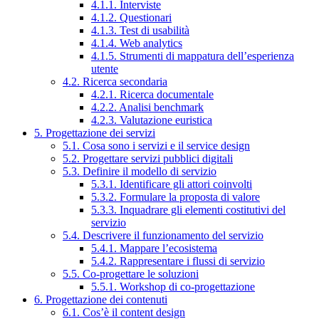
4.1.1. Interviste
4.1.2. Questionari
4.1.3. Test di usabilità
4.1.4. Web analytics
4.1.5. Strumenti di mappatura dell’esperienza
utente
4.2. Ricerca secondaria
4.2.1. Ricerca documentale
4.2.2. Analisi benchmark
4.2.3. Valutazione euristica
5. Progettazione dei servizi
5.1. Cosa sono i servizi e il service design
5.2. Progettare servizi pubblici digitali
5.3. Definire il modello di servizio
5.3.1. Identificare gli attori coinvolti
5.3.2. Formulare la proposta di valore
5.3.3. Inquadrare gli elementi costitutivi del
servizio
5.4. Descrivere il funzionamento del servizio
5.4.1. Mappare l’ecosistema
5.4.2. Rappresentare i flussi di servizio
5.5. Co-progettare le soluzioni
5.5.1. Workshop di co-progettazione
6. Progettazione dei contenuti
6.1. Cos’è il content design