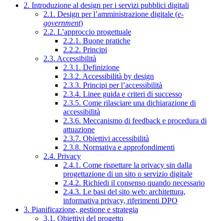
2. Introduzione al design per i servizi pubblici digitali
2.1. Design per l’amministrazione digitale (
e-
government
)
2.2. L’approccio progettuale
2.2.1. Buone pratiche
2.2.2. Principi
2.3. Accessibilità
2.3.1. Definizione
2.3.2. Accessibilità by design
2.3.3. Principi per l’accessibilità
2.3.4. Linee guida e criteri di successo
2.3.5. Come rilasciare una dichiarazione di
accessibilità
2.3.6. Meccanismo di feedback e procedura di
attuazione
2.3.7. Obiettivi accessibilità
2.3.8. Normativa e approfondimenti
2.4. Privacy
2.4.1. Come rispettare la privacy sin dalla
progettazione di un sito o servizio digitale
2.4.2. Richiedi il consenso quando necessario
2.4.3. Le basi del sito web: architettura,
informativa privacy, riferimenti DPO
3. Pianificazione, gestione e strategia
3.1. Obiettivi del progetto