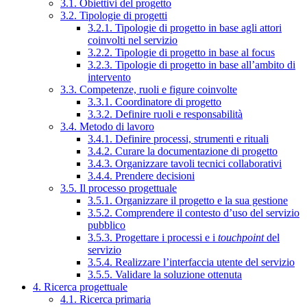
3.1. Obiettivi del progetto
3.2. Tipologie di progetti
3.2.1. Tipologie di progetto in base agli attori
coinvolti nel servizio
3.2.2. Tipologie di progetto in base al focus
3.2.3. Tipologie di progetto in base all’ambito di
intervento
3.3. Competenze, ruoli e figure coinvolte
3.3.1. Coordinatore di progetto
3.3.2. Definire ruoli e responsabilità
3.4. Metodo di lavoro
3.4.1. Definire processi, strumenti e rituali
3.4.2. Curare la documentazione di progetto
3.4.3. Organizzare tavoli tecnici collaborativi
3.4.4. Prendere decisioni
3.5. Il processo progettuale
3.5.1. Organizzare il progetto e la sua gestione
3.5.2. Comprendere il contesto d’uso del servizio
pubblico
3.5.3. Progettare i processi e i
touchpoint
del
servizio
3.5.4. Realizzare l’interfaccia utente del servizio
3.5.5. Validare la soluzione ottenuta
4. Ricerca progettuale
4.1. Ricerca primaria