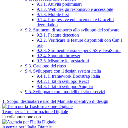
9.1.1. Attività preliminari
9.1.2. Web design responsivo e accessibile
9.1.3. Mobile first
9.1.4. Progressive enhancement e Graceful
degradation
9.2. Strumenti di supporto allo sviluppo del software
9.2.1. Feature detection
9.2.2. Verificare le feature disponibili con Can I
use
9.2.3. Strumenti e risorse per CSS e JavaScript
9.2.4. Supporto browser
9.2.5. Misurare le prestazioni
9.3. Catalogo del riuso
9.4. Sviluppare con il design system .italia
9.4.1. Il framework Bootstrap Italia
9.4.2. Il kit di sviluppo React
9.4.3. Il kit di sviluppo Angular
9.5. Sviluppare con i modelli di sito e servizi
1. Scopo, destinatari e uso del Manuale operativo di design
Team per la Trasformazione Digitale
in collaborazione con
Agenzia per l'Italia Digitale