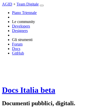
AGID
+
Team Digitale
Piano Triennale
Le community
Developers
Designers
Gli strumenti
Forum
Docs
GitHub
Docs Italia
beta
Documenti pubblici, digitali.