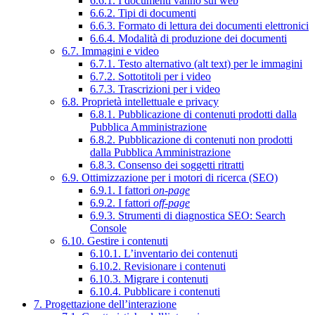
6.6.1. I documenti vanno sul web
6.6.2. Tipi di documenti
6.6.3. Formato di lettura dei documenti elettronici
6.6.4. Modalità di produzione dei documenti
6.7. Immagini e video
6.7.1. Testo alternativo (alt text) per le immagini
6.7.2. Sottotitoli per i video
6.7.3. Trascrizioni per i video
6.8. Proprietà intellettuale e privacy
6.8.1. Pubblicazione di contenuti prodotti dalla
Pubblica Amministrazione
6.8.2. Pubblicazione di contenuti non prodotti
dalla Pubblica Amministrazione
6.8.3. Consenso dei soggetti ritratti
6.9. Ottimizzazione per i motori di ricerca (SEO)
6.9.1. I fattori
on-page
6.9.2. I fattori
off-page
6.9.3. Strumenti di diagnostica SEO: Search
Console
6.10. Gestire i contenuti
6.10.1. L’inventario dei contenuti
6.10.2. Revisionare i contenuti
6.10.3. Migrare i contenuti
6.10.4. Pubblicare i contenuti
7. Progettazione dell’interazione