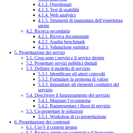
4.1.2. Questionari
4.1.3. Test di usabilità
4.1.4. Web analytics
4.1.5. Strumenti di mappatura dell’esperienza
utente
4.2. Ricerca secondaria
4.2.1. Ricerca documentale
4.2.2. Analisi benchmark
4.2.3. Valutazione euristica
5. Progettazione dei servizi
5.1. Cosa sono i servizi e il service design
5.2. Progettare servizi pubblici digitali
5.3. Definire il modello di servizio
5.3.1. Identificare gli attori coinvolti
5.3.2. Formulare la proposta di valore
5.3.3. Inquadrare gli elementi costitutivi del
servizio
5.4. Descrivere il funzionamento del servizio
5.4.1. Mappare l’ecosistema
5.4.2. Rappresentare i flussi di servizio
5.5. Co-progettare le soluzioni
5.5.1. Workshop di co-progettazione
6. Progettazione dei contenuti
6.1. Cos’è il content design
6.2. Ricerca utente sui contenuti e il linguaggio