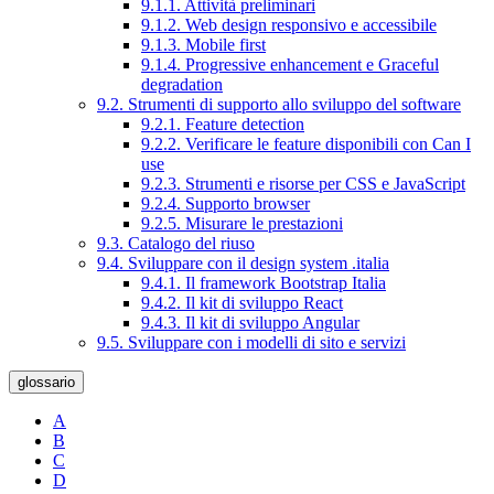
9.1.1. Attività preliminari
9.1.2. Web design responsivo e accessibile
9.1.3. Mobile first
9.1.4. Progressive enhancement e Graceful
degradation
9.2. Strumenti di supporto allo sviluppo del software
9.2.1. Feature detection
9.2.2. Verificare le feature disponibili con Can I
use
9.2.3. Strumenti e risorse per CSS e JavaScript
9.2.4. Supporto browser
9.2.5. Misurare le prestazioni
9.3. Catalogo del riuso
9.4. Sviluppare con il design system .italia
9.4.1. Il framework Bootstrap Italia
9.4.2. Il kit di sviluppo React
9.4.3. Il kit di sviluppo Angular
9.5. Sviluppare con i modelli di sito e servizi
glossario
A
B
C
D