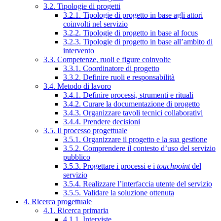
3.2. Tipologie di progetti
3.2.1. Tipologie di progetto in base agli attori
coinvolti nel servizio
3.2.2. Tipologie di progetto in base al focus
3.2.3. Tipologie di progetto in base all’ambito di
intervento
3.3. Competenze, ruoli e figure coinvolte
3.3.1. Coordinatore di progetto
3.3.2. Definire ruoli e responsabilità
3.4. Metodo di lavoro
3.4.1. Definire processi, strumenti e rituali
3.4.2. Curare la documentazione di progetto
3.4.3. Organizzare tavoli tecnici collaborativi
3.4.4. Prendere decisioni
3.5. Il processo progettuale
3.5.1. Organizzare il progetto e la sua gestione
3.5.2. Comprendere il contesto d’uso del servizio
pubblico
3.5.3. Progettare i processi e i
touchpoint
del
servizio
3.5.4. Realizzare l’interfaccia utente del servizio
3.5.5. Validare la soluzione ottenuta
4. Ricerca progettuale
4.1. Ricerca primaria
4.1.1. Interviste