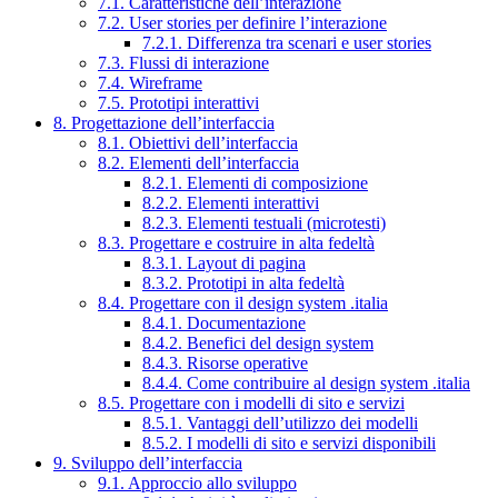
7.1. Caratteristiche dell’interazione
7.2. User stories per definire l’interazione
7.2.1. Differenza tra scenari e user stories
7.3. Flussi di interazione
7.4. Wireframe
7.5. Prototipi interattivi
8. Progettazione dell’interfaccia
8.1. Obiettivi dell’interfaccia
8.2. Elementi dell’interfaccia
8.2.1. Elementi di composizione
8.2.2. Elementi interattivi
8.2.3. Elementi testuali (microtesti)
8.3. Progettare e costruire in alta fedeltà
8.3.1. Layout di pagina
8.3.2. Prototipi in alta fedeltà
8.4. Progettare con il design system .italia
8.4.1. Documentazione
8.4.2. Benefici del design system
8.4.3. Risorse operative
8.4.4. Come contribuire al design system .italia
8.5. Progettare con i modelli di sito e servizi
8.5.1. Vantaggi dell’utilizzo dei modelli
8.5.2. I modelli di sito e servizi disponibili
9. Sviluppo dell’interfaccia
9.1. Approccio allo sviluppo