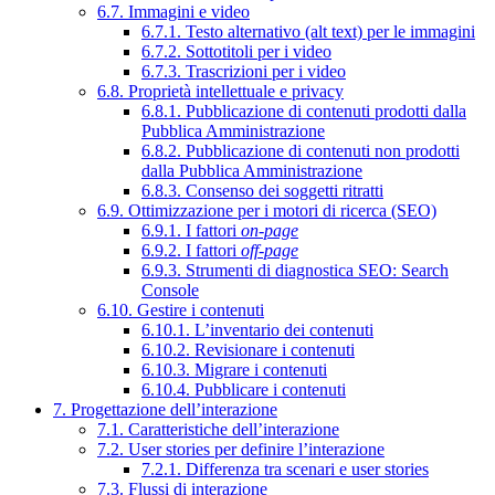
6.7. Immagini e video
6.7.1. Testo alternativo (alt text) per le immagini
6.7.2. Sottotitoli per i video
6.7.3. Trascrizioni per i video
6.8. Proprietà intellettuale e privacy
6.8.1. Pubblicazione di contenuti prodotti dalla
Pubblica Amministrazione
6.8.2. Pubblicazione di contenuti non prodotti
dalla Pubblica Amministrazione
6.8.3. Consenso dei soggetti ritratti
6.9. Ottimizzazione per i motori di ricerca (SEO)
6.9.1. I fattori
on-page
6.9.2. I fattori
off-page
6.9.3. Strumenti di diagnostica SEO: Search
Console
6.10. Gestire i contenuti
6.10.1. L’inventario dei contenuti
6.10.2. Revisionare i contenuti
6.10.3. Migrare i contenuti
6.10.4. Pubblicare i contenuti
7. Progettazione dell’interazione
7.1. Caratteristiche dell’interazione
7.2. User stories per definire l’interazione
7.2.1. Differenza tra scenari e user stories
7.3. Flussi di interazione