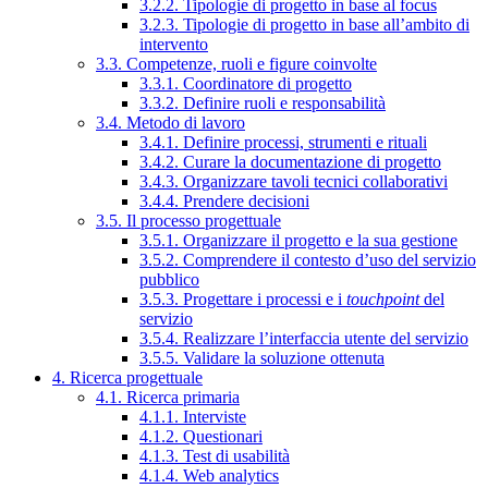
3.2.2. Tipologie di progetto in base al focus
3.2.3. Tipologie di progetto in base all’ambito di
intervento
3.3. Competenze, ruoli e figure coinvolte
3.3.1. Coordinatore di progetto
3.3.2. Definire ruoli e responsabilità
3.4. Metodo di lavoro
3.4.1. Definire processi, strumenti e rituali
3.4.2. Curare la documentazione di progetto
3.4.3. Organizzare tavoli tecnici collaborativi
3.4.4. Prendere decisioni
3.5. Il processo progettuale
3.5.1. Organizzare il progetto e la sua gestione
3.5.2. Comprendere il contesto d’uso del servizio
pubblico
3.5.3. Progettare i processi e i
touchpoint
del
servizio
3.5.4. Realizzare l’interfaccia utente del servizio
3.5.5. Validare la soluzione ottenuta
4. Ricerca progettuale
4.1. Ricerca primaria
4.1.1. Interviste
4.1.2. Questionari
4.1.3. Test di usabilità
4.1.4. Web analytics