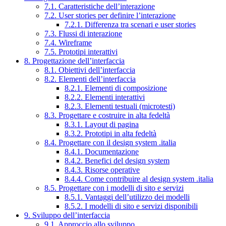
7.1. Caratteristiche dell’interazione
7.2. User stories per definire l’interazione
7.2.1. Differenza tra scenari e user stories
7.3. Flussi di interazione
7.4. Wireframe
7.5. Prototipi interattivi
8. Progettazione dell’interfaccia
8.1. Obiettivi dell’interfaccia
8.2. Elementi dell’interfaccia
8.2.1. Elementi di composizione
8.2.2. Elementi interattivi
8.2.3. Elementi testuali (microtesti)
8.3. Progettare e costruire in alta fedeltà
8.3.1. Layout di pagina
8.3.2. Prototipi in alta fedeltà
8.4. Progettare con il design system .italia
8.4.1. Documentazione
8.4.2. Benefici del design system
8.4.3. Risorse operative
8.4.4. Come contribuire al design system .italia
8.5. Progettare con i modelli di sito e servizi
8.5.1. Vantaggi dell’utilizzo dei modelli
8.5.2. I modelli di sito e servizi disponibili
9. Sviluppo dell’interfaccia
9.1. Approccio allo sviluppo