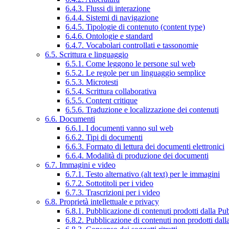
6.4.3. Flussi di interazione
6.4.4. Sistemi di navigazione
6.4.5. Tipologie di contenuto (content type)
6.4.6. Ontologie e standard
6.4.7. Vocabolari controllati e tassonomie
6.5. Scrittura e linguaggio
6.5.1. Come leggono le persone sul web
6.5.2. Le regole per un linguaggio semplice
6.5.3. Microtesti
6.5.4. Scrittura collaborativa
6.5.5. Content critique
6.5.6. Traduzione e localizzazione dei contenuti
6.6. Documenti
6.6.1. I documenti vanno sul web
6.6.2. Tipi di documenti
6.6.3. Formato di lettura dei documenti elettronici
6.6.4. Modalità di produzione dei documenti
6.7. Immagini e video
6.7.1. Testo alternativo (alt text) per le immagini
6.7.2. Sottotitoli per i video
6.7.3. Trascrizioni per i video
6.8. Proprietà intellettuale e privacy
6.8.1. Pubblicazione di contenuti prodotti dalla P
6.8.2. Pubblicazione di contenuti non prodotti dal