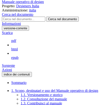
Manuale operativo di design
Progetto:
Designers Italia
Amministrazione:
italia
Cerca nel documento
Cerca nel documento
Informazioni
versione-corrente
Scarica
pdf
html
epub
Sorgente
Azioni
indice dei contenuti
Sommario
1. Scopo, destinatari e uso del Manuale operativo di design
1.1. Versionamento e storico
1.2. Consultazione del manuale
1.3. Contribuisci al manuale