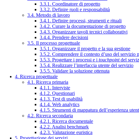
3.3.1. Coordinatore di progetto
3.3.2. Definire ruoli e responsabilità
3.4. Metodo di lavoro
3.4.1. Definire processi, strumenti e rituali
3.4.2. Curare la documentazione di progetto
3.4.3. Organizzare tavoli tecnici collaborativi
3.4.4. Prendere decisioni
3.5. Il processo progettuale
3.5.1. Organizzare il progetto e la sua gestione
3.5.2. Comprendere il contesto d’uso del servizio 
3.5.3. Progettare i processi e i
touchpoint
del servi
3.5.4. Realizzare l’interfaccia utente del servizio
3.5.5. Validare la soluzione ottenuta
4. Ricerca progettuale
4.1. Ricerca primaria
4.1.1. Interviste
4.1.2. Questionari
4.1.3. Test di usabilità
4.1.4. Web analytics
4.1.5. Strumenti di mappatura dell’esperienza uten
4.2. Ricerca secondaria
4.2.1. Ricerca documentale
4.2.2. Analisi benchmark
4.2.3. Valutazione euristica
5. Progettazione dei servizi