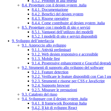
8.3.2. Prototipi in alta fedeltà
8.4. Progettare con il design system .italia
8.4.1. Documentazione
8.4.2. Benefici del design system
8.4.3. Risorse operative
8.4.4. Come contribuire al design system .italia
8.5. Progettare con i modelli di sito e servizi
8.5.1. Vantaggi dell’utilizzo dei modelli
8.5.2. I modelli di sito e servizi disponibili
9. Sviluppo dell’interfaccia
9.1. Approccio allo sviluppo
9.1.1. Attività preliminari
9.1.2. Web design responsivo e accessibile
9.1.3. Mobile first
9.1.4. Progressive enhancement e Graceful degrad
9.2. Strumenti di supporto allo sviluppo del software
9.2.1. Feature detection
9.2.2. Verificare le feature disponibili con Can I us
9.2.3. Strumenti e risorse per CSS e JavaScript
9.2.4. Supporto browser
9.2.5. Misurare le prestazioni
9.3. Catalogo del riuso
9.4. Sviluppare con il design system .italia
9.4.1. Il framework Bootstrap Italia
9.4.2. Il kit di sviluppo React