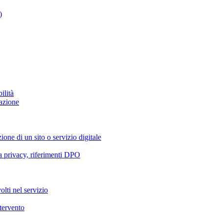
)
ilità
azione
ione di un sito o servizio digitale
va privacy, riferimenti DPO
olti nel servizio
ntervento