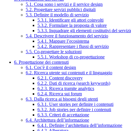
5.1. Cosa sono i servizi e il service design
5.2. Progettare servizi pubblici digitali
5.3. Definire il modello di servizio
5.3.1. Identificare gli attori coinvolti
5.3.2. Formulare la proposta di valore
5.3.3. Inquadrare gli elementi costitutivi del serviz
5.4. Descrivere il funzionamento del servizio
5.4.1. Mappare l’ecosistema
5.4.2. Rappresentare i flussi di servizio
5.5. Co-progettare le soluzioni
5.5.1. Workshop di co-progettazione
6. Progettazione dei contenuti
6.1. Cos’è il content design
6.2. Ricerca utente sui contenuti e il linguaggio
6.2.1. Content discovery
6.2.2. Dati di ricerca (search keywords)
6.2.3. Ricerca tramite analytics
6.2.4. Ricerca sui forum
6.3. Dalla ricerca ai bisogni degli utenti
6.3.1. User stories per definire i contenuti
6.3.2. Job stories per definire i contenuti
6.3.3. Criteri di accettazione
6.4. Architettura dell’informazione
6.4.1. Definire l’architettura dell’informazione
6.4.2. Alberatura