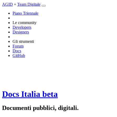
AGID
+
Team Digitale
Piano Triennale
Le community
Developers
Designers
Gli strumenti
Forum
Docs
GitHub
Docs Italia
beta
Documenti pubblici, digitali.