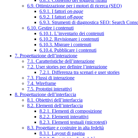
6.8.3. Consenso dei soggetti ritratti
6.9. Ottimizzazione per i motori di ricerca (SEO)
6.9.1. I fattori
on-page
6.9.2. I fattori
off-page
6.9.3. Strumenti di diagnostica SEO: Search Cons
6.10. Gestire i contenuti
6.10.1. L’inventario dei contenuti
6.10.2. Revisionare i contenuti
6.10.3. Migrare i contenuti
6.10.4. Pubblicare i contenuti
7. Progettazione dell’interazione
7.1. Caratteristiche dell’interazione
7.2. User stories per definire l’interazione
7.2.1. Differenza tra scenari e user stories
7.3. Flussi di interazione
7.4. Wireframe
7.5. Prototipi interattivi
8. Progettazione dell’interfaccia
8.1. Obiettivi dell’interfaccia
8.2. Elementi dell’interfaccia
8.2.1. Elementi di composizione
8.2.2. Elementi interattivi
8.2.3. Elementi testuali (microtesti)
8.3. Progettare e costruire in alta fedeltà
8.3.1. Layout di pagina