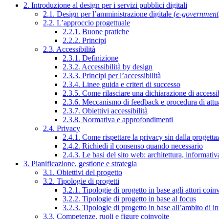
2. Introduzione al design per i servizi pubblici digitali
2.1. Design per l’amministrazione digitale (
e-government
2.2. L’approccio progettuale
2.2.1. Buone pratiche
2.2.2. Principi
2.3. Accessibilità
2.3.1. Definizione
2.3.2. Accessibilità by design
2.3.3. Principi per l’accessibilità
2.3.4. Linee guida e criteri di successo
2.3.5. Come rilasciare una dichiarazione di accessib
2.3.6. Meccanismo di feedback e procedura di attu
2.3.7. Obiettivi accessibilità
2.3.8. Normativa e approfondimenti
2.4. Privacy
2.4.1. Come rispettare la privacy sin dalla progettaz
2.4.2. Richiedi il consenso quando necessario
2.4.3. Le basi del sito web: architettura, informati
3. Pianificazione, gestione e strategia
3.1. Obiettivi del progetto
3.2. Tipologie di progetti
3.2.1. Tipologie di progetto in base agli attori coinv
3.2.2. Tipologie di progetto in base al focus
3.2.3. Tipologie di progetto in base all’ambito di i
3.3. Competenze, ruoli e figure coinvolte