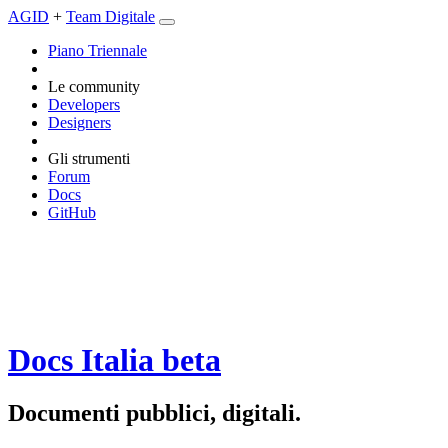
AGID
+
Team Digitale
Piano Triennale
Le community
Developers
Designers
Gli strumenti
Forum
Docs
GitHub
Docs Italia
beta
Documenti pubblici, digitali.