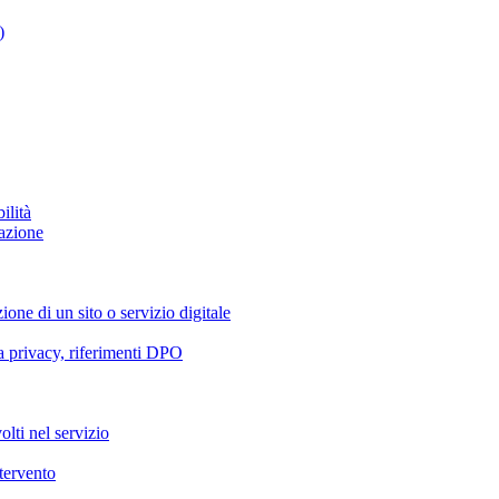
)
ilità
azione
ione di un sito o servizio digitale
va privacy, riferimenti DPO
olti nel servizio
ntervento