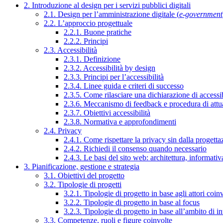
2. Introduzione al design per i servizi pubblici digitali
2.1. Design per l’amministrazione digitale (
e-government
2.2. L’approccio progettuale
2.2.1. Buone pratiche
2.2.2. Principi
2.3. Accessibilità
2.3.1. Definizione
2.3.2. Accessibilità by design
2.3.3. Principi per l’accessibilità
2.3.4. Linee guida e criteri di successo
2.3.5. Come rilasciare una dichiarazione di accessib
2.3.6. Meccanismo di feedback e procedura di attu
2.3.7. Obiettivi accessibilità
2.3.8. Normativa e approfondimenti
2.4. Privacy
2.4.1. Come rispettare la privacy sin dalla progettaz
2.4.2. Richiedi il consenso quando necessario
2.4.3. Le basi del sito web: architettura, informati
3. Pianificazione, gestione e strategia
3.1. Obiettivi del progetto
3.2. Tipologie di progetti
3.2.1. Tipologie di progetto in base agli attori coinv
3.2.2. Tipologie di progetto in base al focus
3.2.3. Tipologie di progetto in base all’ambito di i
3.3. Competenze, ruoli e figure coinvolte