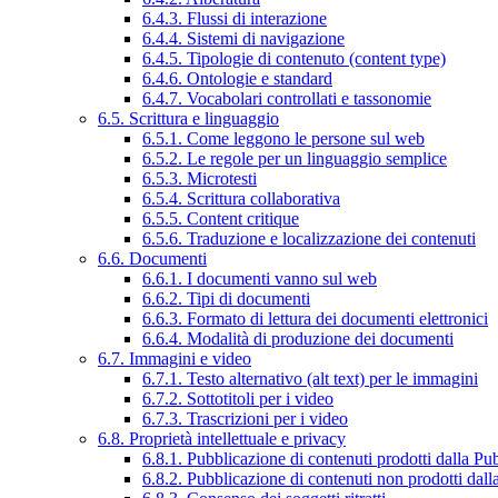
6.4.3. Flussi di interazione
6.4.4. Sistemi di navigazione
6.4.5. Tipologie di contenuto (content type)
6.4.6. Ontologie e standard
6.4.7. Vocabolari controllati e tassonomie
6.5. Scrittura e linguaggio
6.5.1. Come leggono le persone sul web
6.5.2. Le regole per un linguaggio semplice
6.5.3. Microtesti
6.5.4. Scrittura collaborativa
6.5.5. Content critique
6.5.6. Traduzione e localizzazione dei contenuti
6.6. Documenti
6.6.1. I documenti vanno sul web
6.6.2. Tipi di documenti
6.6.3. Formato di lettura dei documenti elettronici
6.6.4. Modalità di produzione dei documenti
6.7. Immagini e video
6.7.1. Testo alternativo (alt text) per le immagini
6.7.2. Sottotitoli per i video
6.7.3. Trascrizioni per i video
6.8. Proprietà intellettuale e privacy
6.8.1. Pubblicazione di contenuti prodotti dalla P
6.8.2. Pubblicazione di contenuti non prodotti dal