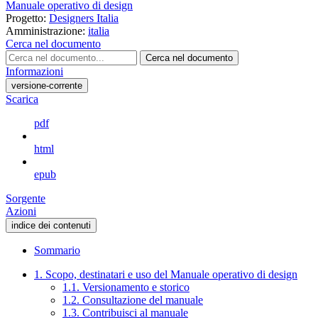
Manuale operativo di design
Progetto:
Designers Italia
Amministrazione:
italia
Cerca nel documento
Cerca nel documento
Informazioni
versione-corrente
Scarica
pdf
html
epub
Sorgente
Azioni
indice dei contenuti
Sommario
1. Scopo, destinatari e uso del Manuale operativo di design
1.1. Versionamento e storico
1.2. Consultazione del manuale
1.3. Contribuisci al manuale