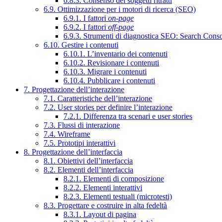
6.8.3. Consenso dei soggetti ritratti
6.9. Ottimizzazione per i motori di ricerca (SEO)
6.9.1. I fattori
on-page
6.9.2. I fattori
off-page
6.9.3. Strumenti di diagnostica SEO: Search Cons
6.10. Gestire i contenuti
6.10.1. L’inventario dei contenuti
6.10.2. Revisionare i contenuti
6.10.3. Migrare i contenuti
6.10.4. Pubblicare i contenuti
7. Progettazione dell’interazione
7.1. Caratteristiche dell’interazione
7.2. User stories per definire l’interazione
7.2.1. Differenza tra scenari e user stories
7.3. Flussi di interazione
7.4. Wireframe
7.5. Prototipi interattivi
8. Progettazione dell’interfaccia
8.1. Obiettivi dell’interfaccia
8.2. Elementi dell’interfaccia
8.2.1. Elementi di composizione
8.2.2. Elementi interattivi
8.2.3. Elementi testuali (microtesti)
8.3. Progettare e costruire in alta fedeltà
8.3.1. Layout di pagina