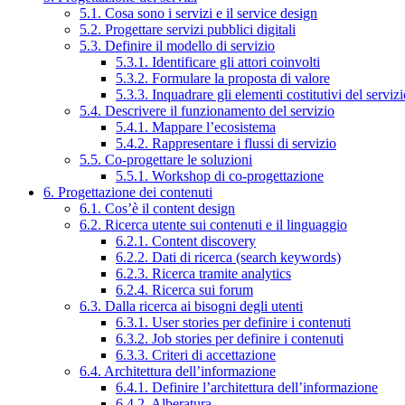
5.1. Cosa sono i servizi e il service design
5.2. Progettare servizi pubblici digitali
5.3. Definire il modello di servizio
5.3.1. Identificare gli attori coinvolti
5.3.2. Formulare la proposta di valore
5.3.3. Inquadrare gli elementi costitutivi del serviz
5.4. Descrivere il funzionamento del servizio
5.4.1. Mappare l’ecosistema
5.4.2. Rappresentare i flussi di servizio
5.5. Co-progettare le soluzioni
5.5.1. Workshop di co-progettazione
6. Progettazione dei contenuti
6.1. Cos’è il content design
6.2. Ricerca utente sui contenuti e il linguaggio
6.2.1. Content discovery
6.2.2. Dati di ricerca (search keywords)
6.2.3. Ricerca tramite analytics
6.2.4. Ricerca sui forum
6.3. Dalla ricerca ai bisogni degli utenti
6.3.1. User stories per definire i contenuti
6.3.2. Job stories per definire i contenuti
6.3.3. Criteri di accettazione
6.4. Architettura dell’informazione
6.4.1. Definire l’architettura dell’informazione
6.4.2. Alberatura