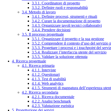
3.3.1. Coordinatore di progetto
3.3.2. Definire ruoli e responsabilità
3.4. Metodo di lavoro
3.4.1. Definire processi, strumenti e rituali
3.4.2. Curare la documentazione di progetto
3.4.3. Organizzare tavoli tecnici collaborativi
3.4.4. Prendere decisioni
3.5. Il processo progettuale
3.5.1. Organizzare il progetto e la sua gestione
3.5.2. Comprendere il contesto d’uso del servizio 
3.5.3. Progettare i processi e i
touchpoint
del servi
3.5.4. Realizzare l’interfaccia utente del servizio
3.5.5. Validare la soluzione ottenuta
4. Ricerca progettuale
4.1. Ricerca primaria
4.1.1. Interviste
4.1.2. Questionari
4.1.3. Test di usabilità
4.1.4. Web analytics
4.1.5. Strumenti di mappatura dell’esperienza uten
4.2. Ricerca secondaria
4.2.1. Ricerca documentale
4.2.2. Analisi benchmark
4.2.3. Valutazione euristica
5. Progettazione dei servizi