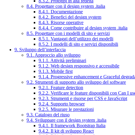
8.3.2. Prototipi in alta fedeltà
8.4. Progettare con il design system .italia
8.4.1. Documentazione
8.4.2. Benefici del design system
8.4.3. Risorse operative
8.4.4. Come contribuire al design system .italia
8.5. Progettare con i modelli di sito e servizi
8.5.1. Vantaggi dell’utilizzo dei modelli
8.5.2. I modelli di sito e servizi disponibili
9. Sviluppo dell’interfaccia
9.1. Approccio allo sviluppo
9.1.1. Attività preliminari
9.1.2. Web design responsivo e accessibile
9.1.3. Mobile first
9.1.4. Progressive enhancement e Graceful degrad
9.2. Strumenti di supporto allo sviluppo del software
9.2.1. Feature detection
9.2.2. Verificare le feature disponibili con Can I us
9.2.3. Strumenti e risorse per CSS e JavaScript
9.2.4. Supporto browser
9.2.5. Misurare le prestazioni
9.3. Catalogo del riuso
9.4. Sviluppare con il design system .italia
9.4.1. Il framework Bootstrap Italia
9.4.2. Il kit di sviluppo React