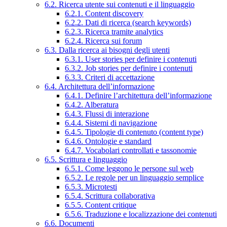
6.2. Ricerca utente sui contenuti e il linguaggio
6.2.1. Content discovery
6.2.2. Dati di ricerca (search keywords)
6.2.3. Ricerca tramite analytics
6.2.4. Ricerca sui forum
6.3. Dalla ricerca ai bisogni degli utenti
6.3.1. User stories per definire i contenuti
6.3.2. Job stories per definire i contenuti
6.3.3. Criteri di accettazione
6.4. Architettura dell’informazione
6.4.1. Definire l’architettura dell’informazione
6.4.2. Alberatura
6.4.3. Flussi di interazione
6.4.4. Sistemi di navigazione
6.4.5. Tipologie di contenuto (content type)
6.4.6. Ontologie e standard
6.4.7. Vocabolari controllati e tassonomie
6.5. Scrittura e linguaggio
6.5.1. Come leggono le persone sul web
6.5.2. Le regole per un linguaggio semplice
6.5.3. Microtesti
6.5.4. Scrittura collaborativa
6.5.5. Content critique
6.5.6. Traduzione e localizzazione dei contenuti
6.6. Documenti