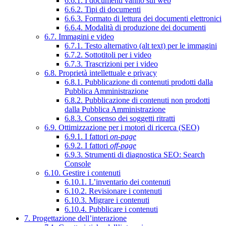
6.6.1. I documenti vanno sul web
6.6.2. Tipi di documenti
6.6.3. Formato di lettura dei documenti elettronici
6.6.4. Modalità di produzione dei documenti
6.7. Immagini e video
6.7.1. Testo alternativo (alt text) per le immagini
6.7.2. Sottotitoli per i video
6.7.3. Trascrizioni per i video
6.8. Proprietà intellettuale e privacy
6.8.1. Pubblicazione di contenuti prodotti dalla
Pubblica Amministrazione
6.8.2. Pubblicazione di contenuti non prodotti
dalla Pubblica Amministrazione
6.8.3. Consenso dei soggetti ritratti
6.9. Ottimizzazione per i motori di ricerca (SEO)
6.9.1. I fattori
on-page
6.9.2. I fattori
off-page
6.9.3. Strumenti di diagnostica SEO: Search
Console
6.10. Gestire i contenuti
6.10.1. L’inventario dei contenuti
6.10.2. Revisionare i contenuti
6.10.3. Migrare i contenuti
6.10.4. Pubblicare i contenuti
7. Progettazione dell’interazione