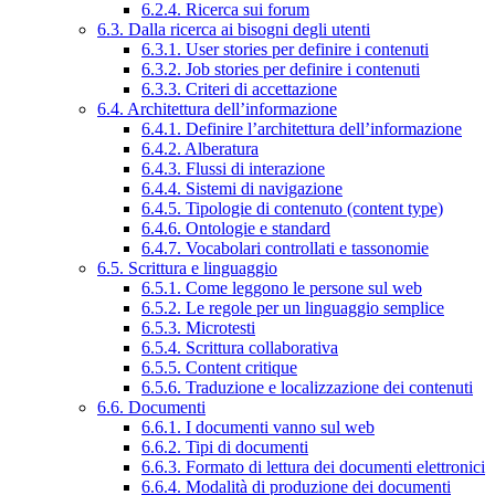
6.2.4. Ricerca sui forum
6.3. Dalla ricerca ai bisogni degli utenti
6.3.1. User stories per definire i contenuti
6.3.2. Job stories per definire i contenuti
6.3.3. Criteri di accettazione
6.4. Architettura dell’informazione
6.4.1. Definire l’architettura dell’informazione
6.4.2. Alberatura
6.4.3. Flussi di interazione
6.4.4. Sistemi di navigazione
6.4.5. Tipologie di contenuto (content type)
6.4.6. Ontologie e standard
6.4.7. Vocabolari controllati e tassonomie
6.5. Scrittura e linguaggio
6.5.1. Come leggono le persone sul web
6.5.2. Le regole per un linguaggio semplice
6.5.3. Microtesti
6.5.4. Scrittura collaborativa
6.5.5. Content critique
6.5.6. Traduzione e localizzazione dei contenuti
6.6. Documenti
6.6.1. I documenti vanno sul web
6.6.2. Tipi di documenti
6.6.3. Formato di lettura dei documenti elettronici
6.6.4. Modalità di produzione dei documenti