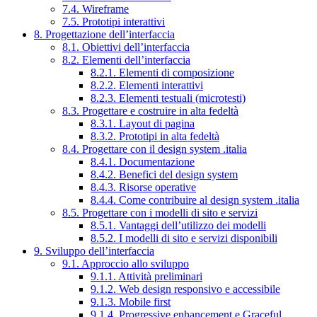
7.4. Wireframe
7.5. Prototipi interattivi
8. Progettazione dell’interfaccia
8.1. Obiettivi dell’interfaccia
8.2. Elementi dell’interfaccia
8.2.1. Elementi di composizione
8.2.2. Elementi interattivi
8.2.3. Elementi testuali (microtesti)
8.3. Progettare e costruire in alta fedeltà
8.3.1. Layout di pagina
8.3.2. Prototipi in alta fedeltà
8.4. Progettare con il design system .italia
8.4.1. Documentazione
8.4.2. Benefici del design system
8.4.3. Risorse operative
8.4.4. Come contribuire al design system .italia
8.5. Progettare con i modelli di sito e servizi
8.5.1. Vantaggi dell’utilizzo dei modelli
8.5.2. I modelli di sito e servizi disponibili
9. Sviluppo dell’interfaccia
9.1. Approccio allo sviluppo
9.1.1. Attività preliminari
9.1.2. Web design responsivo e accessibile
9.1.3. Mobile first
9.1.4. Progressive enhancement e Graceful