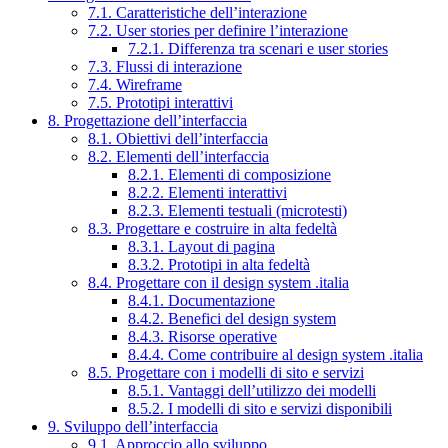
7.1. Caratteristiche dell’interazione
7.2. User stories per definire l’interazione
7.2.1. Differenza tra scenari e user stories
7.3. Flussi di interazione
7.4. Wireframe
7.5. Prototipi interattivi
8. Progettazione dell’interfaccia
8.1. Obiettivi dell’interfaccia
8.2. Elementi dell’interfaccia
8.2.1. Elementi di composizione
8.2.2. Elementi interattivi
8.2.3. Elementi testuali (microtesti)
8.3. Progettare e costruire in alta fedeltà
8.3.1. Layout di pagina
8.3.2. Prototipi in alta fedeltà
8.4. Progettare con il design system .italia
8.4.1. Documentazione
8.4.2. Benefici del design system
8.4.3. Risorse operative
8.4.4. Come contribuire al design system .italia
8.5. Progettare con i modelli di sito e servizi
8.5.1. Vantaggi dell’utilizzo dei modelli
8.5.2. I modelli di sito e servizi disponibili
9. Sviluppo dell’interfaccia
9.1. Approccio allo sviluppo