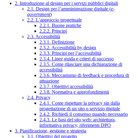
2. Introduzione al design per i servizi pubblici digitali
2.1. Design per l’amministrazione digitale (
e-
government
)
2.2. L’approccio progettuale
2.2.1. Buone pratiche
2.2.2. Principi
2.3. Accessibilità
2.3.1. Definizione
2.3.2. Accessibilità by design
2.3.3. Principi per l’accessibilità
2.3.4. Linee guida e criteri di successo
2.3.5. Come rilasciare una dichiarazione di
accessibilità
2.3.6. Meccanismo di feedback e procedura di
attuazione
2.3.7. Obiettivi accessibilità
2.3.8. Normativa e approfondimenti
2.4. Privacy
2.4.1. Come rispettare la privacy sin dalla
progettazione di un sito o servizio digitale
2.4.2. Richiedi il consenso quando necessario
2.4.3. Le basi del sito web: architettura,
informativa privacy, riferimenti DPO
3. Pianificazione, gestione e strategia
3.1. Obiettivi del progetto