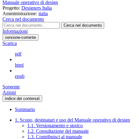
Manuale operativo di design
Progetto:
Designers Italia
Amministrazione:
italia
Cerca nel documento
Cerca nel documento
Informazioni
versione-corrente
Scarica
pdf
html
epub
Sorgente
Azioni
indice dei contenuti
Sommario
1. Scopo, destinatari e uso del Manuale operativo di design
1.1. Versionamento e storico
1.2. Consultazione del manuale
1.3. Contribuisci al manuale