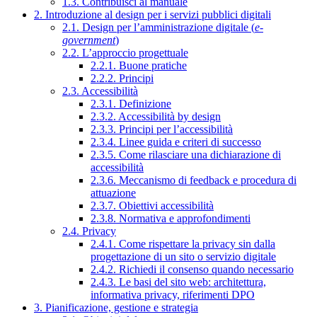
1.3. Contribuisci al manuale
2. Introduzione al design per i servizi pubblici digitali
2.1. Design per l’amministrazione digitale (
e-
government
)
2.2. L’approccio progettuale
2.2.1. Buone pratiche
2.2.2. Principi
2.3. Accessibilità
2.3.1. Definizione
2.3.2. Accessibilità by design
2.3.3. Principi per l’accessibilità
2.3.4. Linee guida e criteri di successo
2.3.5. Come rilasciare una dichiarazione di
accessibilità
2.3.6. Meccanismo di feedback e procedura di
attuazione
2.3.7. Obiettivi accessibilità
2.3.8. Normativa e approfondimenti
2.4. Privacy
2.4.1. Come rispettare la privacy sin dalla
progettazione di un sito o servizio digitale
2.4.2. Richiedi il consenso quando necessario
2.4.3. Le basi del sito web: architettura,
informativa privacy, riferimenti DPO
3. Pianificazione, gestione e strategia