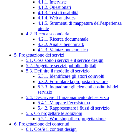
4.1.1. Interviste
4.1.2. Questionari
4.1.3. Test di usabilità
4.1.4. Web analytics
4.1.5. Strumenti di mappatura dell’esperienza
utente
4.2. Ricerca secondaria
4.2.1. Ricerca documentale
4.2.2. Analisi benchmark
4.2.3. Valutazione euristica
5. Progettazione dei servizi
5.1. Cosa sono i servizi e il service design
5.2. Progettare servizi pubblici digitali
5.3. Definire il modello di servizio
5.3.1. Identificare gli attori coinvolti
5.3.2. Formulare la proposta di valore
5.3.3. Inquadrare gli elementi costitutivi del
servizio
5.4. Descrivere il funzionamento del servizio
5.4.1. Mappare l’ecosistema
5.4.2. Rappresentare i flussi di servizio
5.5. Co-progettare le soluzioni
5.5.1. Workshop di co-progettazione
6. Progettazione dei contenuti
6.1. Cos’è il content design