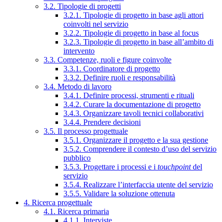
3.2. Tipologie di progetti
3.2.1. Tipologie di progetto in base agli attori
coinvolti nel servizio
3.2.2. Tipologie di progetto in base al focus
3.2.3. Tipologie di progetto in base all’ambito di
intervento
3.3. Competenze, ruoli e figure coinvolte
3.3.1. Coordinatore di progetto
3.3.2. Definire ruoli e responsabilità
3.4. Metodo di lavoro
3.4.1. Definire processi, strumenti e rituali
3.4.2. Curare la documentazione di progetto
3.4.3. Organizzare tavoli tecnici collaborativi
3.4.4. Prendere decisioni
3.5. Il processo progettuale
3.5.1. Organizzare il progetto e la sua gestione
3.5.2. Comprendere il contesto d’uso del servizio
pubblico
3.5.3. Progettare i processi e i
touchpoint
del
servizio
3.5.4. Realizzare l’interfaccia utente del servizio
3.5.5. Validare la soluzione ottenuta
4. Ricerca progettuale
4.1. Ricerca primaria
4.1.1. Interviste