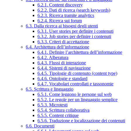
6.2.1. Content discovery
6.2.2. Dati di ricerca (search keywords)
6.2.3. Ricerca tramite analytics
6.2.4. Ricerca sui forum
6.3. Dalla ricerca ai bisogni degli utenti
6.3.1. User stories per definire i contenuti
6.3.2. Job stories per definire i contenuti
6.3.3. Criteri di accettazione
6.4. Architettura dell’informazione
6.4.1. Definire l’architettura dell’informazione
6.4.2. Alberatura
6.4.3. Flussi di interazione
6.4.4. Sistemi di navigazione
6.4.5. Tipologie di contenuto (content type)
6.4.6. Ontologie e standard
6.4.7. Vocabolari controllati e tassonomie
6.5. Scrittura e linguaggio
6.5.1. Come leggono le persone sul web
6.5.2. Le regole per un linguaggio semplice
6.5.3. Microtesti
6.5.4. Scrittura collaborativa
6.5.5. Content critique
6.5.6. Traduzione e localizzazione dei contenuti
6.6. Documenti