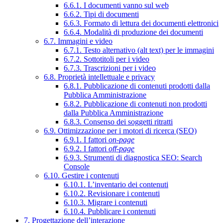
6.6.1. I documenti vanno sul web
6.6.2. Tipi di documenti
6.6.3. Formato di lettura dei documenti elettronici
6.6.4. Modalità di produzione dei documenti
6.7. Immagini e video
6.7.1. Testo alternativo (alt text) per le immagini
6.7.2. Sottotitoli per i video
6.7.3. Trascrizioni per i video
6.8. Proprietà intellettuale e privacy
6.8.1. Pubblicazione di contenuti prodotti dalla
Pubblica Amministrazione
6.8.2. Pubblicazione di contenuti non prodotti
dalla Pubblica Amministrazione
6.8.3. Consenso dei soggetti ritratti
6.9. Ottimizzazione per i motori di ricerca (SEO)
6.9.1. I fattori
on-page
6.9.2. I fattori
off-page
6.9.3. Strumenti di diagnostica SEO: Search
Console
6.10. Gestire i contenuti
6.10.1. L’inventario dei contenuti
6.10.2. Revisionare i contenuti
6.10.3. Migrare i contenuti
6.10.4. Pubblicare i contenuti
7. Progettazione dell’interazione