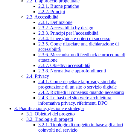
2.2. L’approccio progettuale
2.2.1. Buone pratiche
2.2.2. Principi
2.3. Accessibilità
2.3.1. Definizione
2.3.2. Accessibilità by design
2.3.3. Principi per l’accessibilità
2.3.4. Linee guida e criteri di successo
2.3.5. Come rilasciare una dichiarazione di
accessibilità
2.3.6. Meccanismo di feedback e procedura di
attuazione
2.3.7. Obiettivi accessibilità
2.3.8. Normativa e approfondimenti
2.4. Privacy
2.4.1. Come rispettare la privacy sin dalla
progettazione di un sito o servizio digitale
2.4.2. Richiedi il consenso quando necessario
2.4.3. Le basi del sito web: architettura,
informativa privacy, riferimenti DPO
3. Pianificazione, gestione e strategia
3.1. Obiettivi del progetto
3.2. Tipologie di progetti
3.2.1. Tipologie di progetto in base agli attori
coinvolti nel servizio