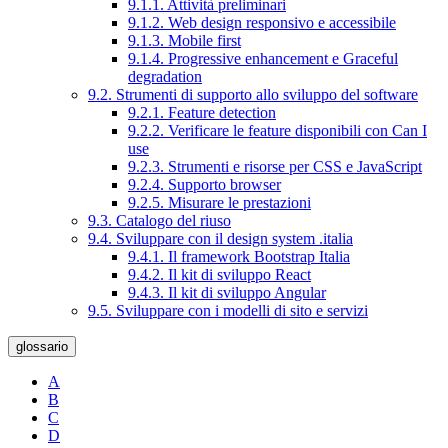
9.1.1. Attività preliminari
9.1.2. Web design responsivo e accessibile
9.1.3. Mobile first
9.1.4. Progressive enhancement e Graceful
degradation
9.2. Strumenti di supporto allo sviluppo del software
9.2.1. Feature detection
9.2.2. Verificare le feature disponibili con Can I
use
9.2.3. Strumenti e risorse per CSS e JavaScript
9.2.4. Supporto browser
9.2.5. Misurare le prestazioni
9.3. Catalogo del riuso
9.4. Sviluppare con il design system .italia
9.4.1. Il framework Bootstrap Italia
9.4.2. Il kit di sviluppo React
9.4.3. Il kit di sviluppo Angular
9.5. Sviluppare con i modelli di sito e servizi
glossario
A
B
C
D