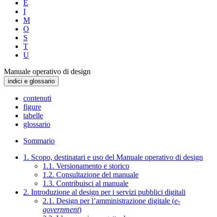
E
I
M
O
S
T
U
Manuale operativo di design
indici e glossario
contenuti
figure
tabelle
glossario
Sommario
1. Scopo, destinatari e uso del Manuale operativo di design
1.1. Versionamento e storico
1.2. Consultazione del manuale
1.3. Contribuisci al manuale
2. Introduzione al design per i servizi pubblici digitali
2.1. Design per l’amministrazione digitale (
e-
government
)