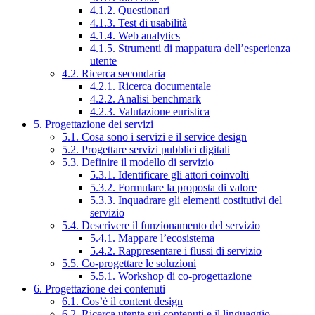
4.1.2. Questionari
4.1.3. Test di usabilità
4.1.4. Web analytics
4.1.5. Strumenti di mappatura dell’esperienza
utente
4.2. Ricerca secondaria
4.2.1. Ricerca documentale
4.2.2. Analisi benchmark
4.2.3. Valutazione euristica
5. Progettazione dei servizi
5.1. Cosa sono i servizi e il service design
5.2. Progettare servizi pubblici digitali
5.3. Definire il modello di servizio
5.3.1. Identificare gli attori coinvolti
5.3.2. Formulare la proposta di valore
5.3.3. Inquadrare gli elementi costitutivi del
servizio
5.4. Descrivere il funzionamento del servizio
5.4.1. Mappare l’ecosistema
5.4.2. Rappresentare i flussi di servizio
5.5. Co-progettare le soluzioni
5.5.1. Workshop di co-progettazione
6. Progettazione dei contenuti
6.1. Cos’è il content design
6.2. Ricerca utente sui contenuti e il linguaggio