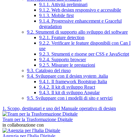
9.1.1. Attività preliminari
9.1.2. Web design responsivo e accessibile
9.1.3. Mobile first
9.1.4. Progressive enhancement e Graceful
degradation
9.2. Strumenti di supporto allo sviluppo del software
9.2.1. Feature detection
9.2.2. Verificare le feature disponibili con Can I
use
9.2.3. Strumenti e risorse per CSS e JavaScript
9.2.4. Supporto browser
9.2.5. Misurare le prestazioni
9.3. Catalogo del riuso
9.4. Sviluppare con il design system .italia
9.4.1. Il framework Bootstrap Italia
9.4.2. Il kit di sviluppo React
9.4.3. Il kit di sviluppo Angular
9.5. Sviluppare con i modelli di sito e servizi
1. Scopo, destinatari e uso del Manuale operativo di design
Team per la Trasformazione Digitale
in collaborazione con
Agenzia per l'Italia Digitale