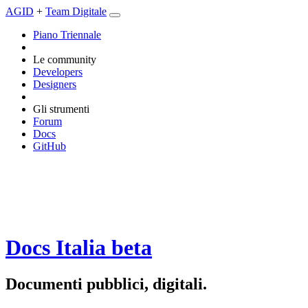
AGID
+
Team Digitale
Piano Triennale
Le community
Developers
Designers
Gli strumenti
Forum
Docs
GitHub
Docs Italia
beta
Documenti pubblici, digitali.