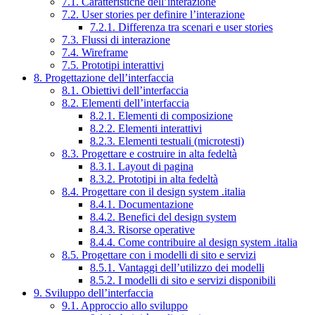
7.1. Caratteristiche dell’interazione
7.2. User stories per definire l’interazione
7.2.1. Differenza tra scenari e user stories
7.3. Flussi di interazione
7.4. Wireframe
7.5. Prototipi interattivi
8. Progettazione dell’interfaccia
8.1. Obiettivi dell’interfaccia
8.2. Elementi dell’interfaccia
8.2.1. Elementi di composizione
8.2.2. Elementi interattivi
8.2.3. Elementi testuali (microtesti)
8.3. Progettare e costruire in alta fedeltà
8.3.1. Layout di pagina
8.3.2. Prototipi in alta fedeltà
8.4. Progettare con il design system .italia
8.4.1. Documentazione
8.4.2. Benefici del design system
8.4.3. Risorse operative
8.4.4. Come contribuire al design system .italia
8.5. Progettare con i modelli di sito e servizi
8.5.1. Vantaggi dell’utilizzo dei modelli
8.5.2. I modelli di sito e servizi disponibili
9. Sviluppo dell’interfaccia
9.1. Approccio allo sviluppo