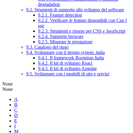
degradation
9.2. Strumenti di supporto allo sviluppo del software
9.2.1. Feature detection
9.2.2. Verificare le feature disponibili con Can I
use
9.2.3. Strumenti e risorse per CSS e JavaScript
9.2.4. Supporto browser
9.2.5. Misurare le prestazioni
9.3. Catalogo del riuso
9.4. Sviluppare con il design system .italia
9.4.1. Il framework Bootstrap Italia
9.4.2. Il kit di sviluppo React
9.4.3. Il kit di sviluppo Angular
9.5. Sviluppare con i modelli di sito e servizi
None
None
A
B
C
D
E
I
M