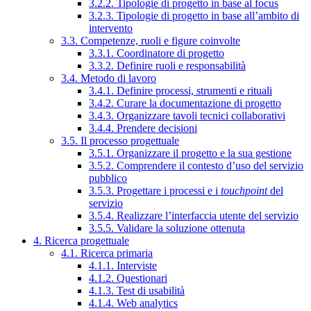
3.2.2. Tipologie di progetto in base al focus
3.2.3. Tipologie di progetto in base all’ambito di
intervento
3.3. Competenze, ruoli e figure coinvolte
3.3.1. Coordinatore di progetto
3.3.2. Definire ruoli e responsabilità
3.4. Metodo di lavoro
3.4.1. Definire processi, strumenti e rituali
3.4.2. Curare la documentazione di progetto
3.4.3. Organizzare tavoli tecnici collaborativi
3.4.4. Prendere decisioni
3.5. Il processo progettuale
3.5.1. Organizzare il progetto e la sua gestione
3.5.2. Comprendere il contesto d’uso del servizio
pubblico
3.5.3. Progettare i processi e i
touchpoint
del
servizio
3.5.4. Realizzare l’interfaccia utente del servizio
3.5.5. Validare la soluzione ottenuta
4. Ricerca progettuale
4.1. Ricerca primaria
4.1.1. Interviste
4.1.2. Questionari
4.1.3. Test di usabilità
4.1.4. Web analytics