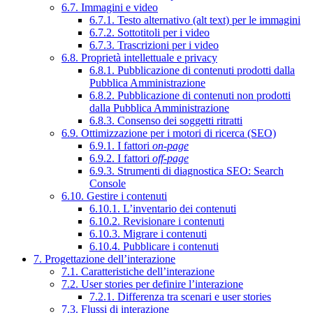
6.7. Immagini e video
6.7.1. Testo alternativo (alt text) per le immagini
6.7.2. Sottotitoli per i video
6.7.3. Trascrizioni per i video
6.8. Proprietà intellettuale e privacy
6.8.1. Pubblicazione di contenuti prodotti dalla
Pubblica Amministrazione
6.8.2. Pubblicazione di contenuti non prodotti
dalla Pubblica Amministrazione
6.8.3. Consenso dei soggetti ritratti
6.9. Ottimizzazione per i motori di ricerca (SEO)
6.9.1. I fattori
on-page
6.9.2. I fattori
off-page
6.9.3. Strumenti di diagnostica SEO: Search
Console
6.10. Gestire i contenuti
6.10.1. L’inventario dei contenuti
6.10.2. Revisionare i contenuti
6.10.3. Migrare i contenuti
6.10.4. Pubblicare i contenuti
7. Progettazione dell’interazione
7.1. Caratteristiche dell’interazione
7.2. User stories per definire l’interazione
7.2.1. Differenza tra scenari e user stories
7.3. Flussi di interazione