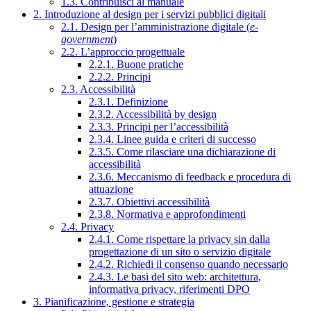
1.3. Contribuisci al manuale
2. Introduzione al design per i servizi pubblici digitali
2.1. Design per l’amministrazione digitale (
e-
government
)
2.2. L’approccio progettuale
2.2.1. Buone pratiche
2.2.2. Principi
2.3. Accessibilità
2.3.1. Definizione
2.3.2. Accessibilità by design
2.3.3. Principi per l’accessibilità
2.3.4. Linee guida e criteri di successo
2.3.5. Come rilasciare una dichiarazione di
accessibilità
2.3.6. Meccanismo di feedback e procedura di
attuazione
2.3.7. Obiettivi accessibilità
2.3.8. Normativa e approfondimenti
2.4. Privacy
2.4.1. Come rispettare la privacy sin dalla
progettazione di un sito o servizio digitale
2.4.2. Richiedi il consenso quando necessario
2.4.3. Le basi del sito web: architettura,
informativa privacy, riferimenti DPO
3. Pianificazione, gestione e strategia