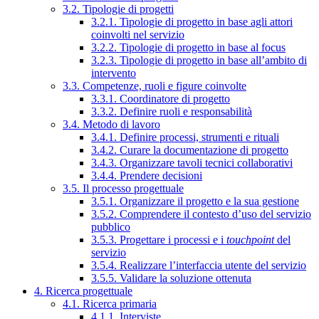
3.2. Tipologie di progetti
3.2.1. Tipologie di progetto in base agli attori
coinvolti nel servizio
3.2.2. Tipologie di progetto in base al focus
3.2.3. Tipologie di progetto in base all’ambito di
intervento
3.3. Competenze, ruoli e figure coinvolte
3.3.1. Coordinatore di progetto
3.3.2. Definire ruoli e responsabilità
3.4. Metodo di lavoro
3.4.1. Definire processi, strumenti e rituali
3.4.2. Curare la documentazione di progetto
3.4.3. Organizzare tavoli tecnici collaborativi
3.4.4. Prendere decisioni
3.5. Il processo progettuale
3.5.1. Organizzare il progetto e la sua gestione
3.5.2. Comprendere il contesto d’uso del servizio
pubblico
3.5.3. Progettare i processi e i
touchpoint
del
servizio
3.5.4. Realizzare l’interfaccia utente del servizio
3.5.5. Validare la soluzione ottenuta
4. Ricerca progettuale
4.1. Ricerca primaria
4.1.1. Interviste