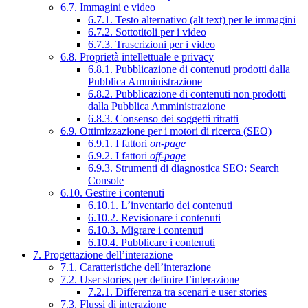
6.7. Immagini e video
6.7.1. Testo alternativo (alt text) per le immagini
6.7.2. Sottotitoli per i video
6.7.3. Trascrizioni per i video
6.8. Proprietà intellettuale e privacy
6.8.1. Pubblicazione di contenuti prodotti dalla
Pubblica Amministrazione
6.8.2. Pubblicazione di contenuti non prodotti
dalla Pubblica Amministrazione
6.8.3. Consenso dei soggetti ritratti
6.9. Ottimizzazione per i motori di ricerca (SEO)
6.9.1. I fattori
on-page
6.9.2. I fattori
off-page
6.9.3. Strumenti di diagnostica SEO: Search
Console
6.10. Gestire i contenuti
6.10.1. L’inventario dei contenuti
6.10.2. Revisionare i contenuti
6.10.3. Migrare i contenuti
6.10.4. Pubblicare i contenuti
7. Progettazione dell’interazione
7.1. Caratteristiche dell’interazione
7.2. User stories per definire l’interazione
7.2.1. Differenza tra scenari e user stories
7.3. Flussi di interazione