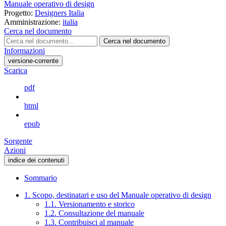
Manuale operativo di design
Progetto:
Designers Italia
Amministrazione:
italia
Cerca nel documento
Cerca nel documento
Informazioni
versione-corrente
Scarica
pdf
html
epub
Sorgente
Azioni
indice dei contenuti
Sommario
1. Scopo, destinatari e uso del Manuale operativo di design
1.1. Versionamento e storico
1.2. Consultazione del manuale
1.3. Contribuisci al manuale