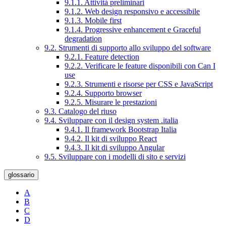
9.1.1. Attività preliminari
9.1.2. Web design responsivo e accessibile
9.1.3. Mobile first
9.1.4. Progressive enhancement e Graceful
degradation
9.2. Strumenti di supporto allo sviluppo del software
9.2.1. Feature detection
9.2.2. Verificare le feature disponibili con Can I
use
9.2.3. Strumenti e risorse per CSS e JavaScript
9.2.4. Supporto browser
9.2.5. Misurare le prestazioni
9.3. Catalogo del riuso
9.4. Sviluppare con il design system .italia
9.4.1. Il framework Bootstrap Italia
9.4.2. Il kit di sviluppo React
9.4.3. Il kit di sviluppo Angular
9.5. Sviluppare con i modelli di sito e servizi
glossario
A
B
C
D