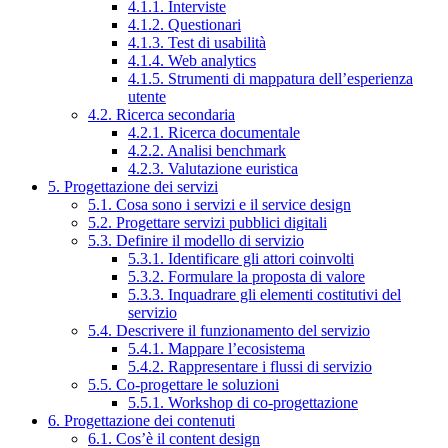
4.1.1. Interviste
4.1.2. Questionari
4.1.3. Test di usabilità
4.1.4. Web analytics
4.1.5. Strumenti di mappatura dell’esperienza
utente
4.2. Ricerca secondaria
4.2.1. Ricerca documentale
4.2.2. Analisi benchmark
4.2.3. Valutazione euristica
5. Progettazione dei servizi
5.1. Cosa sono i servizi e il service design
5.2. Progettare servizi pubblici digitali
5.3. Definire il modello di servizio
5.3.1. Identificare gli attori coinvolti
5.3.2. Formulare la proposta di valore
5.3.3. Inquadrare gli elementi costitutivi del
servizio
5.4. Descrivere il funzionamento del servizio
5.4.1. Mappare l’ecosistema
5.4.2. Rappresentare i flussi di servizio
5.5. Co-progettare le soluzioni
5.5.1. Workshop di co-progettazione
6. Progettazione dei contenuti
6.1. Cos’è il content design