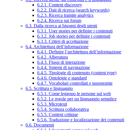
6.2.1. Content discovery
6.2.2. Dati di ricerca (search keywords)
6.2.3. Ricerca tramite analytics
6.2.4. Ricerca sui forum
6.3. Dalla ricerca ai bisogni degli utenti
6.3.1. User stories per definire i contenuti
6.3.2. Job stories per definire i contenuti
6.3.3. Criteri di accettazione
6.4. Architettura dell’informazione
6.4.1. Definire l’architettura dell’informazione
6.4.2. Alberatura
6.4.3. Flussi di interazione
6.4.4. Sistemi di navigazione
6.4.5. Tipologie di contenuto (content type)
6.4.6. Ontologie e standard
6.4.7. Vocabolari controllati e tassonomie
6.5. Scrittura e linguaggio
6.5.1. Come leggono le persone sul web
6.5.2. Le regole per un linguaggio semplice
6.5.3. Microtesti
6.5.4. Scrittura collaborativa
6.5.5. Content critique
6.5.6. Traduzione e localizzazione dei contenuti
6.6. Documenti