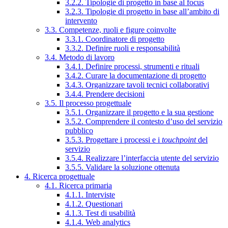
3.2.2. Tipologie di progetto in base al focus
3.2.3. Tipologie di progetto in base all’ambito di
intervento
3.3. Competenze, ruoli e figure coinvolte
3.3.1. Coordinatore di progetto
3.3.2. Definire ruoli e responsabilità
3.4. Metodo di lavoro
3.4.1. Definire processi, strumenti e rituali
3.4.2. Curare la documentazione di progetto
3.4.3. Organizzare tavoli tecnici collaborativi
3.4.4. Prendere decisioni
3.5. Il processo progettuale
3.5.1. Organizzare il progetto e la sua gestione
3.5.2. Comprendere il contesto d’uso del servizio
pubblico
3.5.3. Progettare i processi e i
touchpoint
del
servizio
3.5.4. Realizzare l’interfaccia utente del servizio
3.5.5. Validare la soluzione ottenuta
4. Ricerca progettuale
4.1. Ricerca primaria
4.1.1. Interviste
4.1.2. Questionari
4.1.3. Test di usabilità
4.1.4. Web analytics