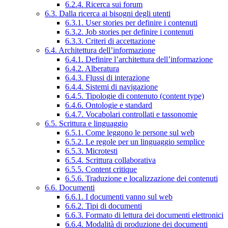
6.2.4. Ricerca sui forum
6.3. Dalla ricerca ai bisogni degli utenti
6.3.1. User stories per definire i contenuti
6.3.2. Job stories per definire i contenuti
6.3.3. Criteri di accettazione
6.4. Architettura dell’informazione
6.4.1. Definire l’architettura dell’informazione
6.4.2. Alberatura
6.4.3. Flussi di interazione
6.4.4. Sistemi di navigazione
6.4.5. Tipologie di contenuto (content type)
6.4.6. Ontologie e standard
6.4.7. Vocabolari controllati e tassonomie
6.5. Scrittura e linguaggio
6.5.1. Come leggono le persone sul web
6.5.2. Le regole per un linguaggio semplice
6.5.3. Microtesti
6.5.4. Scrittura collaborativa
6.5.5. Content critique
6.5.6. Traduzione e localizzazione dei contenuti
6.6. Documenti
6.6.1. I documenti vanno sul web
6.6.2. Tipi di documenti
6.6.3. Formato di lettura dei documenti elettronici
6.6.4. Modalità di produzione dei documenti