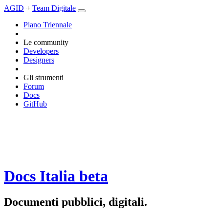
AGID
+
Team Digitale
Piano Triennale
Le community
Developers
Designers
Gli strumenti
Forum
Docs
GitHub
Docs Italia
beta
Documenti pubblici, digitali.