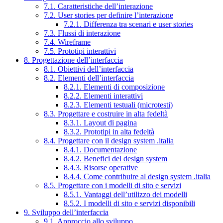
7.1. Caratteristiche dell’interazione
7.2. User stories per definire l’interazione
7.2.1. Differenza tra scenari e user stories
7.3. Flussi di interazione
7.4. Wireframe
7.5. Prototipi interattivi
8. Progettazione dell’interfaccia
8.1. Obiettivi dell’interfaccia
8.2. Elementi dell’interfaccia
8.2.1. Elementi di composizione
8.2.2. Elementi interattivi
8.2.3. Elementi testuali (microtesti)
8.3. Progettare e costruire in alta fedeltà
8.3.1. Layout di pagina
8.3.2. Prototipi in alta fedeltà
8.4. Progettare con il design system .italia
8.4.1. Documentazione
8.4.2. Benefici del design system
8.4.3. Risorse operative
8.4.4. Come contribuire al design system .italia
8.5. Progettare con i modelli di sito e servizi
8.5.1. Vantaggi dell’utilizzo dei modelli
8.5.2. I modelli di sito e servizi disponibili
9. Sviluppo dell’interfaccia
9.1. Approccio allo sviluppo