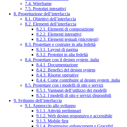
7.4. Wireframe
7.5. Prototipi interattivi
8. Progettazione dell’interfaccia
8.1. Obiettivi dell’interfaccia
8.2. Elementi dell’interfaccia
8.2.1. Elementi di composizione
8.2.2. Elementi interattivi
8.2.3. Elementi testuali (microtesti)
8.3. Progettare e costruire in alta fedeltà
8.3.1. Layout di pagina
8.3.2. Prototipi in alta fedeltà
8.4. Progettare con il design system .italia
8.4.1. Documentazione
8.4.2. Benefici del design system
8.4.3. Risorse operative
8.4.4. Come contribuire al design system .italia
8.5. Progettare con i modelli di sito e servizi
8.5.1. Vantaggi dell’utilizzo dei modelli
8.5.2. I modelli di sito e servizi disponibili
9. Sviluppo dell’interfaccia
9.1. Approccio allo sviluppo
9.1.1. Attività preliminari
9.1.2. Web design responsivo e accessibile
9.1.3. Mobile first
9.1.4. Progressive enhancement e Graceful