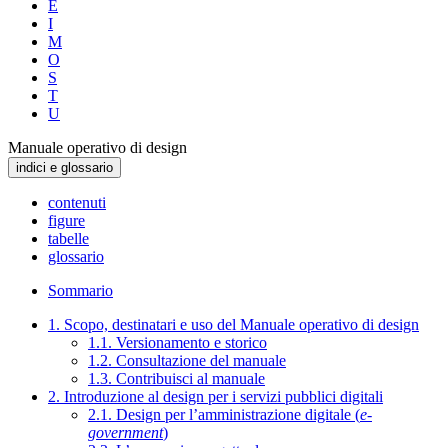
E
I
M
O
S
T
U
Manuale operativo di design
indici e glossario
contenuti
figure
tabelle
glossario
Sommario
1. Scopo, destinatari e uso del Manuale operativo di design
1.1. Versionamento e storico
1.2. Consultazione del manuale
1.3. Contribuisci al manuale
2. Introduzione al design per i servizi pubblici digitali
2.1. Design per l’amministrazione digitale (
e-
government
)