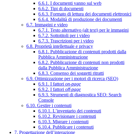
6.6.1. I documenti vanno sul web
6.6.2. Tipi di documenti
6.6.3. Formato di lettura dei documenti elettronici
6.6.4. Modalità di produzione dei documenti
6.7. Immagini e video
6.7.1. Testo alternativo (alt text) per le immagini
6.7.2. Sottotitoli per i video
6.7.3. Trascrizioni per i video
6.8. Proprietà intellettuale e privacy
6.8.1. Pubblicazione di contenuti prodotti dalla
Pubblica Amministrazione
6.8.2. Pubblicazione di contenuti non prodotti
dalla Pubblica Amministrazione
6.8.3. Consenso dei soggetti ritratti
6.9. Ottimizzazione per i motori di ricerca (SEO)
6.9.1. I fattori
on-page
6.9.2. I fattori
off-page
6.9.3. Strumenti di diagnostica SEO: Search
Console
6.10. Gestire i contenuti
6.10.1. L’inventario dei contenuti
6.10.2. Revisionare i contenuti
6.10.3. Migrare i contenuti
6.10.4. Pubblicare i contenuti
7. Progettazione dell’interazione