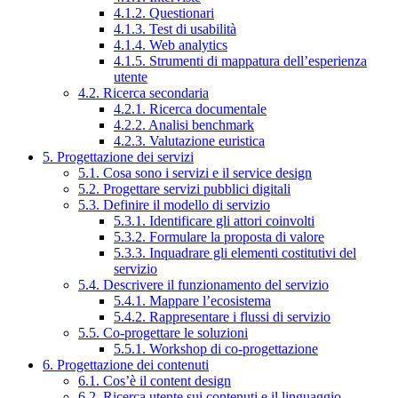
4.1.2. Questionari
4.1.3. Test di usabilità
4.1.4. Web analytics
4.1.5. Strumenti di mappatura dell’esperienza
utente
4.2. Ricerca secondaria
4.2.1. Ricerca documentale
4.2.2. Analisi benchmark
4.2.3. Valutazione euristica
5. Progettazione dei servizi
5.1. Cosa sono i servizi e il service design
5.2. Progettare servizi pubblici digitali
5.3. Definire il modello di servizio
5.3.1. Identificare gli attori coinvolti
5.3.2. Formulare la proposta di valore
5.3.3. Inquadrare gli elementi costitutivi del
servizio
5.4. Descrivere il funzionamento del servizio
5.4.1. Mappare l’ecosistema
5.4.2. Rappresentare i flussi di servizio
5.5. Co-progettare le soluzioni
5.5.1. Workshop di co-progettazione
6. Progettazione dei contenuti
6.1. Cos’è il content design
6.2. Ricerca utente sui contenuti e il linguaggio