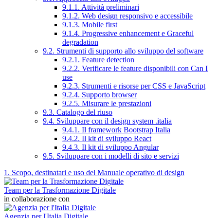
9.1.1. Attività preliminari
9.1.2. Web design responsivo e accessibile
9.1.3. Mobile first
9.1.4. Progressive enhancement e Graceful
degradation
9.2. Strumenti di supporto allo sviluppo del software
9.2.1. Feature detection
9.2.2. Verificare le feature disponibili con Can I
use
9.2.3. Strumenti e risorse per CSS e JavaScript
9.2.4. Supporto browser
9.2.5. Misurare le prestazioni
9.3. Catalogo del riuso
9.4. Sviluppare con il design system .italia
9.4.1. Il framework Bootstrap Italia
9.4.2. Il kit di sviluppo React
9.4.3. Il kit di sviluppo Angular
9.5. Sviluppare con i modelli di sito e servizi
1. Scopo, destinatari e uso del Manuale operativo di design
Team per la Trasformazione Digitale
in collaborazione con
Agenzia per l'Italia Digitale