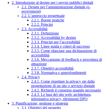
2. Introduzione al design per i servizi pubblici digitali
2.1. Design per l’amministrazione digitale (
e-
government
)
2.2. L’approccio progettuale
2.2.1. Buone pratiche
2.2.2. Principi
2.3. Accessibilità
2.3.1. Definizione
2.3.2. Accessibilità by design
2.3.3. Principi per l’accessibilità
2.3.4. Linee guida e criteri di successo
2.3.5. Come rilasciare una dichiarazione di
accessibilità
2.3.6. Meccanismo di feedback e procedura di
attuazione
2.3.7. Obiettivi accessibilità
2.3.8. Normativa e approfondimenti
2.4. Privacy
2.4.1. Come rispettare la privacy sin dalla
progettazione di un sito o servizio digitale
2.4.2. Richiedi il consenso quando necessario
2.4.3. Le basi del sito web: architettura,
informativa privacy, riferimenti DPO
3. Pianificazione, gestione e strategia
3.1. Obiettivi del progetto