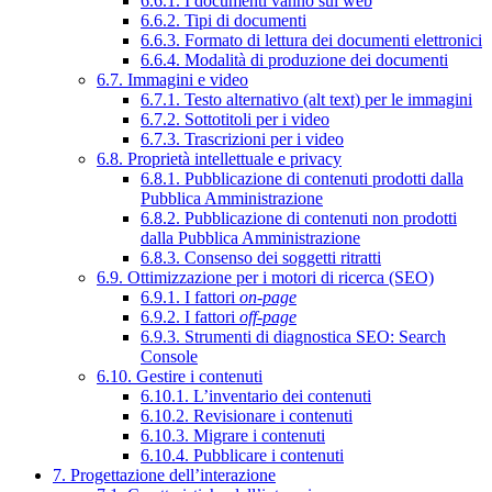
6.6.1. I documenti vanno sul web
6.6.2. Tipi di documenti
6.6.3. Formato di lettura dei documenti elettronici
6.6.4. Modalità di produzione dei documenti
6.7. Immagini e video
6.7.1. Testo alternativo (alt text) per le immagini
6.7.2. Sottotitoli per i video
6.7.3. Trascrizioni per i video
6.8. Proprietà intellettuale e privacy
6.8.1. Pubblicazione di contenuti prodotti dalla
Pubblica Amministrazione
6.8.2. Pubblicazione di contenuti non prodotti
dalla Pubblica Amministrazione
6.8.3. Consenso dei soggetti ritratti
6.9. Ottimizzazione per i motori di ricerca (SEO)
6.9.1. I fattori
on-page
6.9.2. I fattori
off-page
6.9.3. Strumenti di diagnostica SEO: Search
Console
6.10. Gestire i contenuti
6.10.1. L’inventario dei contenuti
6.10.2. Revisionare i contenuti
6.10.3. Migrare i contenuti
6.10.4. Pubblicare i contenuti
7. Progettazione dell’interazione