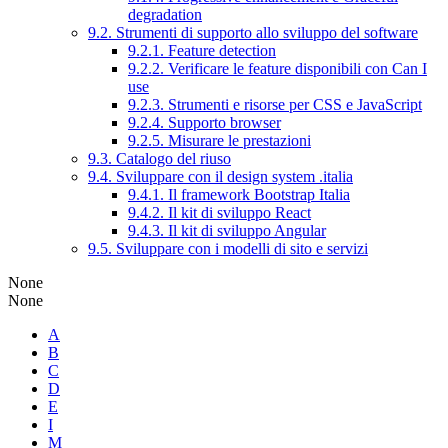
degradation
9.2. Strumenti di supporto allo sviluppo del software
9.2.1. Feature detection
9.2.2. Verificare le feature disponibili con Can I
use
9.2.3. Strumenti e risorse per CSS e JavaScript
9.2.4. Supporto browser
9.2.5. Misurare le prestazioni
9.3. Catalogo del riuso
9.4. Sviluppare con il design system .italia
9.4.1. Il framework Bootstrap Italia
9.4.2. Il kit di sviluppo React
9.4.3. Il kit di sviluppo Angular
9.5. Sviluppare con i modelli di sito e servizi
None
None
A
B
C
D
E
I
M