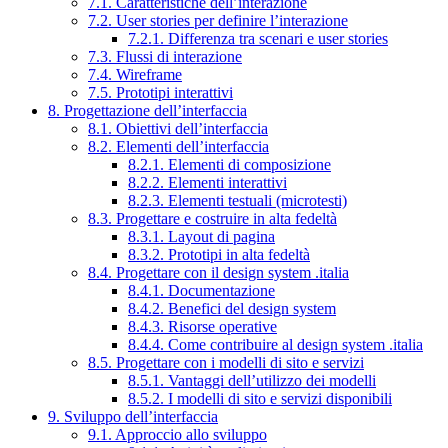
7.1. Caratteristiche dell’interazione
7.2. User stories per definire l’interazione
7.2.1. Differenza tra scenari e user stories
7.3. Flussi di interazione
7.4. Wireframe
7.5. Prototipi interattivi
8. Progettazione dell’interfaccia
8.1. Obiettivi dell’interfaccia
8.2. Elementi dell’interfaccia
8.2.1. Elementi di composizione
8.2.2. Elementi interattivi
8.2.3. Elementi testuali (microtesti)
8.3. Progettare e costruire in alta fedeltà
8.3.1. Layout di pagina
8.3.2. Prototipi in alta fedeltà
8.4. Progettare con il design system .italia
8.4.1. Documentazione
8.4.2. Benefici del design system
8.4.3. Risorse operative
8.4.4. Come contribuire al design system .italia
8.5. Progettare con i modelli di sito e servizi
8.5.1. Vantaggi dell’utilizzo dei modelli
8.5.2. I modelli di sito e servizi disponibili
9. Sviluppo dell’interfaccia
9.1. Approccio allo sviluppo