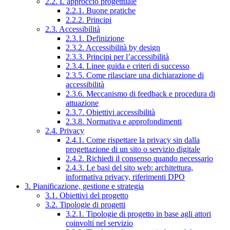
2.2. L’approccio progettuale
2.2.1. Buone pratiche
2.2.2. Principi
2.3. Accessibilità
2.3.1. Definizione
2.3.2. Accessibilità by design
2.3.3. Principi per l’accessibilità
2.3.4. Linee guida e criteri di successo
2.3.5. Come rilasciare una dichiarazione di
accessibilità
2.3.6. Meccanismo di feedback e procedura di
attuazione
2.3.7. Obiettivi accessibilità
2.3.8. Normativa e approfondimenti
2.4. Privacy
2.4.1. Come rispettare la privacy sin dalla
progettazione di un sito o servizio digitale
2.4.2. Richiedi il consenso quando necessario
2.4.3. Le basi del sito web: architettura,
informativa privacy, riferimenti DPO
3. Pianificazione, gestione e strategia
3.1. Obiettivi del progetto
3.2. Tipologie di progetti
3.2.1. Tipologie di progetto in base agli attori
coinvolti nel servizio