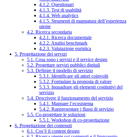
4.1.2. Questionari
4.1.3. Test di usabilità
4.1.4. Web analytics
4.1.5. Strumenti di mappatura dell’esperienza
utente
4.2. Ricerca secondaria
4.2.1. Ricerca documentale
4.2.2. Analisi benchmark
4.2.3. Valutazione euristica
5. Progettazione dei servizi
5.1. Cosa sono i servizi e il service design
5.2. Progettare servizi pubblici digitali
5.3. Definire il modello di servizio
5.3.1. Identificare gli attori coinvolti
5.3.2. Formulare la proposta di valore
5.3.3. Inquadrare gli elementi costitutivi del
servizio
5.4. Descrivere il funzionamento del servizio
5.4.1. Mappare l’ecosistema
5.4.2. Rappresentare i flussi di servizio
5.5. Co-progettare le soluzioni
5.5.1. Workshop di co-progettazione
6. Progettazione dei contenuti
6.1. Cos’è il content design
6.2. Ricerca utente sui contenuti e il linguaggio