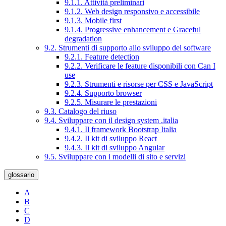
9.1.1. Attività preliminari
9.1.2. Web design responsivo e accessibile
9.1.3. Mobile first
9.1.4. Progressive enhancement e Graceful
degradation
9.2. Strumenti di supporto allo sviluppo del software
9.2.1. Feature detection
9.2.2. Verificare le feature disponibili con Can I
use
9.2.3. Strumenti e risorse per CSS e JavaScript
9.2.4. Supporto browser
9.2.5. Misurare le prestazioni
9.3. Catalogo del riuso
9.4. Sviluppare con il design system .italia
9.4.1. Il framework Bootstrap Italia
9.4.2. Il kit di sviluppo React
9.4.3. Il kit di sviluppo Angular
9.5. Sviluppare con i modelli di sito e servizi
glossario
A
B
C
D