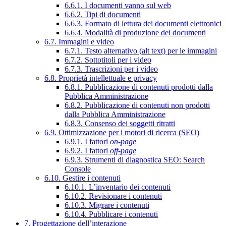
6.6.1. I documenti vanno sul web
6.6.2. Tipi di documenti
6.6.3. Formato di lettura dei documenti elettronici
6.6.4. Modalità di produzione dei documenti
6.7. Immagini e video
6.7.1. Testo alternativo (alt text) per le immagini
6.7.2. Sottotitoli per i video
6.7.3. Trascrizioni per i video
6.8. Proprietà intellettuale e privacy
6.8.1. Pubblicazione di contenuti prodotti dalla
Pubblica Amministrazione
6.8.2. Pubblicazione di contenuti non prodotti
dalla Pubblica Amministrazione
6.8.3. Consenso dei soggetti ritratti
6.9. Ottimizzazione per i motori di ricerca (SEO)
6.9.1. I fattori
on-page
6.9.2. I fattori
off-page
6.9.3. Strumenti di diagnostica SEO: Search
Console
6.10. Gestire i contenuti
6.10.1. L’inventario dei contenuti
6.10.2. Revisionare i contenuti
6.10.3. Migrare i contenuti
6.10.4. Pubblicare i contenuti
7. Progettazione dell’interazione