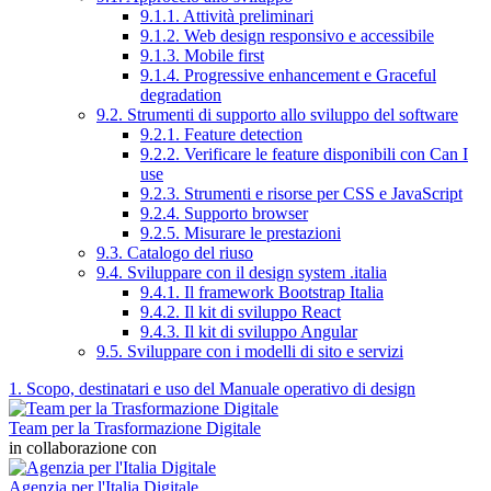
9.1.1. Attività preliminari
9.1.2. Web design responsivo e accessibile
9.1.3. Mobile first
9.1.4. Progressive enhancement e Graceful
degradation
9.2. Strumenti di supporto allo sviluppo del software
9.2.1. Feature detection
9.2.2. Verificare le feature disponibili con Can I
use
9.2.3. Strumenti e risorse per CSS e JavaScript
9.2.4. Supporto browser
9.2.5. Misurare le prestazioni
9.3. Catalogo del riuso
9.4. Sviluppare con il design system .italia
9.4.1. Il framework Bootstrap Italia
9.4.2. Il kit di sviluppo React
9.4.3. Il kit di sviluppo Angular
9.5. Sviluppare con i modelli di sito e servizi
1. Scopo, destinatari e uso del Manuale operativo di design
Team per la Trasformazione Digitale
in collaborazione con
Agenzia per l'Italia Digitale