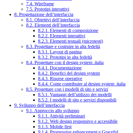
7.4. Wireframe
7.5. Prototipi interattivi
8. Progettazione dell’interfaccia
8.1. Obiettivi dell’interfaccia
8.2. Elementi dell’interfaccia
8.2.1. Elementi di composizione
8.2.2. Elementi interattivi
8.2.3. Elementi testuali (microtesti)
8.3. Progettare e costruire in alta fedeltà
8.3.1. Layout di pagina
8.3.2. Prototipi in alta fedeltà
8.4. Progettare con il design system .italia
8.4.1. Documentazione
8.4.2. Benefici del design system
8.4.3. Risorse operative
8.4.4. Come contribuire al design system .italia
8.5. Progettare con i modelli di sito e servizi
8.5.1. Vantaggi dell’utilizzo dei modelli
8.5.2. I modelli di sito e servizi disponibili
9. Sviluppo dell’interfaccia
9.1. Approccio allo sviluppo
9.1.1. Attività preliminari
9.1.2. Web design responsivo e accessibile
9.1.3. Mobile first
9.1.4. Progressive enhancement e Graceful