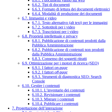
6.6.1. I documenti vanno sul web
6.6.2. Tipi di documenti
6.6.3. Formato di lettura dei documenti elettronici
6.6.4. Modalità di produzione dei documenti
6.7. Immagini e video
6.7.1. Testo alternativo (alt text) per le immagini
6.7.2. Sottotitoli per i video
6.7.3. Trascrizioni per i video
6.8. Proprietà intellettuale e privacy
6.8.1. Pubblicazione di contenuti prodotti dalla
Pubblica Amministrazione
6.8.2. Pubblicazione di contenuti non prodotti
dalla Pubblica Amministrazione
6.8.3. Consenso dei soggetti ritratti
6.9. Ottimizzazione per i motori di ricerca (SEO)
6.9.1. I fattori
on-page
6.9.2. I fattori
off-page
6.9.3. Strumenti di diagnostica SEO: Search
Console
6.10. Gestire i contenuti
6.10.1. L’inventario dei contenuti
6.10.2. Revisionare i contenuti
6.10.3. Migrare i contenuti
6.10.4. Pubblicare i contenuti
7. Progettazione dell’interazione