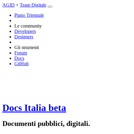
AGID
+
Team Digitale
Piano Triennale
Le community
Developers
Designers
Gli strumenti
Forum
Docs
GitHub
Docs Italia
beta
Documenti pubblici, digitali.