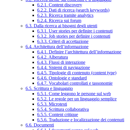
6.2.1. Content discovery
6.2.2. Dati di ricerca (search keywords)
6.2.3. Ricerca tramite analytics
6.2.4. Ricerca sui forum
6.3. Dalla ricerca ai bisogni degli utenti
6.3.1. User stories per definire i contenuti
6.3.2. Job stories per definire i contenuti
6.3.3. Criteri di accettazione
6.4. Architettura dell’informazione
6.4.1. Definire l’architettura dell’informazione
6.4.2. Alberatura
6.4.3. Flussi di interazione
6.4.4. Sistemi di navigazione
6.4.5. Tipologie di contenuto (content type)
6.4.6. Ontologie e standard
6.4.7. Vocabolari controllati e tassonomie
6.5. Scrittura e linguaggio
6.5.1. Come leggono le persone sul web
6.5.2. Le regole per un linguaggio semplice
6.5.3. Microtesti
6.5.4. Scrittura collaborativa
6.5.5. Content critique
6.5.6. Traduzione e localizzazione dei contenuti
6.6. Documenti