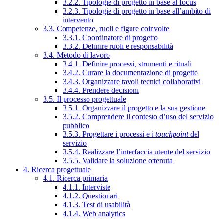
3.2.2. Tipologie di progetto in base al focus
3.2.3. Tipologie di progetto in base all’ambito di
intervento
3.3. Competenze, ruoli e figure coinvolte
3.3.1. Coordinatore di progetto
3.3.2. Definire ruoli e responsabilità
3.4. Metodo di lavoro
3.4.1. Definire processi, strumenti e rituali
3.4.2. Curare la documentazione di progetto
3.4.3. Organizzare tavoli tecnici collaborativi
3.4.4. Prendere decisioni
3.5. Il processo progettuale
3.5.1. Organizzare il progetto e la sua gestione
3.5.2. Comprendere il contesto d’uso del servizio
pubblico
3.5.3. Progettare i processi e i
touchpoint
del
servizio
3.5.4. Realizzare l’interfaccia utente del servizio
3.5.5. Validare la soluzione ottenuta
4. Ricerca progettuale
4.1. Ricerca primaria
4.1.1. Interviste
4.1.2. Questionari
4.1.3. Test di usabilità
4.1.4. Web analytics