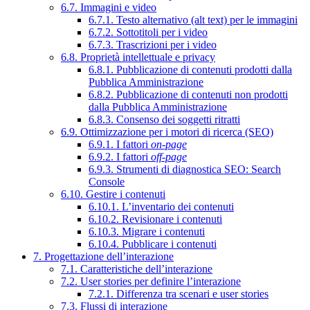
6.7. Immagini e video
6.7.1. Testo alternativo (alt text) per le immagini
6.7.2. Sottotitoli per i video
6.7.3. Trascrizioni per i video
6.8. Proprietà intellettuale e privacy
6.8.1. Pubblicazione di contenuti prodotti dalla
Pubblica Amministrazione
6.8.2. Pubblicazione di contenuti non prodotti
dalla Pubblica Amministrazione
6.8.3. Consenso dei soggetti ritratti
6.9. Ottimizzazione per i motori di ricerca (SEO)
6.9.1. I fattori
on-page
6.9.2. I fattori
off-page
6.9.3. Strumenti di diagnostica SEO: Search
Console
6.10. Gestire i contenuti
6.10.1. L’inventario dei contenuti
6.10.2. Revisionare i contenuti
6.10.3. Migrare i contenuti
6.10.4. Pubblicare i contenuti
7. Progettazione dell’interazione
7.1. Caratteristiche dell’interazione
7.2. User stories per definire l’interazione
7.2.1. Differenza tra scenari e user stories
7.3. Flussi di interazione