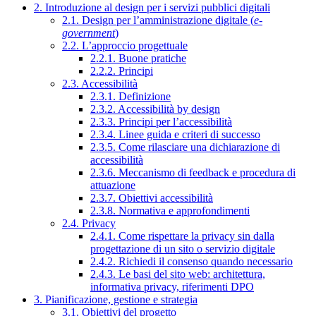
2. Introduzione al design per i servizi pubblici digitali
2.1. Design per l’amministrazione digitale (
e-
government
)
2.2. L’approccio progettuale
2.2.1. Buone pratiche
2.2.2. Principi
2.3. Accessibilità
2.3.1. Definizione
2.3.2. Accessibilità by design
2.3.3. Principi per l’accessibilità
2.3.4. Linee guida e criteri di successo
2.3.5. Come rilasciare una dichiarazione di
accessibilità
2.3.6. Meccanismo di feedback e procedura di
attuazione
2.3.7. Obiettivi accessibilità
2.3.8. Normativa e approfondimenti
2.4. Privacy
2.4.1. Come rispettare la privacy sin dalla
progettazione di un sito o servizio digitale
2.4.2. Richiedi il consenso quando necessario
2.4.3. Le basi del sito web: architettura,
informativa privacy, riferimenti DPO
3. Pianificazione, gestione e strategia
3.1. Obiettivi del progetto