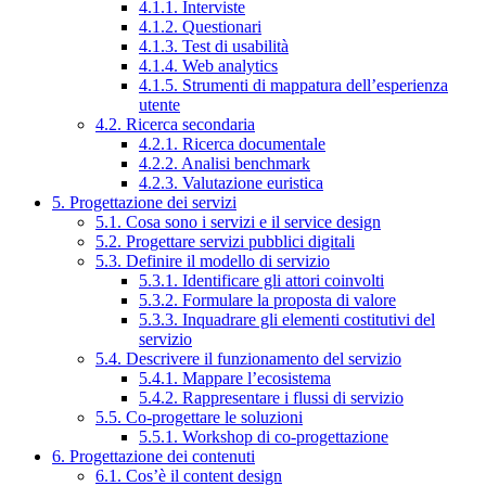
4.1.1. Interviste
4.1.2. Questionari
4.1.3. Test di usabilità
4.1.4. Web analytics
4.1.5. Strumenti di mappatura dell’esperienza
utente
4.2. Ricerca secondaria
4.2.1. Ricerca documentale
4.2.2. Analisi benchmark
4.2.3. Valutazione euristica
5. Progettazione dei servizi
5.1. Cosa sono i servizi e il service design
5.2. Progettare servizi pubblici digitali
5.3. Definire il modello di servizio
5.3.1. Identificare gli attori coinvolti
5.3.2. Formulare la proposta di valore
5.3.3. Inquadrare gli elementi costitutivi del
servizio
5.4. Descrivere il funzionamento del servizio
5.4.1. Mappare l’ecosistema
5.4.2. Rappresentare i flussi di servizio
5.5. Co-progettare le soluzioni
5.5.1. Workshop di co-progettazione
6. Progettazione dei contenuti
6.1. Cos’è il content design