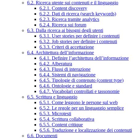
6.2. Ricerca utente sui contenuti e il linguaggio
6.2.1. Content discovery
6.2.2. Dati di ricerca (search keywords)
6.2.3. Ricerca tramite analytics
6.2.4. Ricerca sui forum
6.3. Dalla ricerca ai bisogni degli utenti
6.3.1. User stories per definire i contenuti
6.3.2. Job stories per definire i contenuti
6.3.3. Criteri di accettazione
6.4. Architettura dell’informazione
6.4.1. Definire l’architettura dell’informazione
6.4.2. Alberatura
6.4.3. Flussi di interazione
6.4.4. Sistemi di navigazione
6.4.5. Tipologie di contenuto (content type)
6.4.6. Ontologie e standard
6.4.7. Vocabolari controllati e tassonomie
6.5. Scrittura e linguaggio
6.5.1. Come leggono le persone sul web
6.5.2. Le regole per un linguaggio semplice
6.5.3. Microtesti
6.5.4. Scrittura collaborativa
6.5.5. Content critique
6.5.6. Traduzione e localizzazione dei contenuti
6.6. Documenti