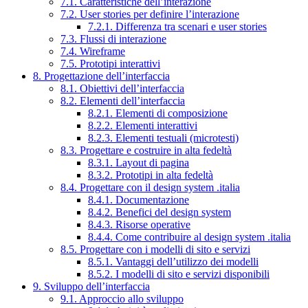
7.1. Caratteristiche dell’interazione
7.2. User stories per definire l’interazione
7.2.1. Differenza tra scenari e user stories
7.3. Flussi di interazione
7.4. Wireframe
7.5. Prototipi interattivi
8. Progettazione dell’interfaccia
8.1. Obiettivi dell’interfaccia
8.2. Elementi dell’interfaccia
8.2.1. Elementi di composizione
8.2.2. Elementi interattivi
8.2.3. Elementi testuali (microtesti)
8.3. Progettare e costruire in alta fedeltà
8.3.1. Layout di pagina
8.3.2. Prototipi in alta fedeltà
8.4. Progettare con il design system .italia
8.4.1. Documentazione
8.4.2. Benefici del design system
8.4.3. Risorse operative
8.4.4. Come contribuire al design system .italia
8.5. Progettare con i modelli di sito e servizi
8.5.1. Vantaggi dell’utilizzo dei modelli
8.5.2. I modelli di sito e servizi disponibili
9. Sviluppo dell’interfaccia
9.1. Approccio allo sviluppo