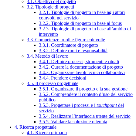
3.1. Obiettivi del progetto
3.2. Tipologie di progetti
3.2.1. Tipologie di progetto in base agli attori
coinvolti nel servizio
3.2.2. Tipologie di progetto in base al focus
3.2.3. Tipologie di progetto in base all’ambito di
intervento
3.3. Competenze, ruoli e figure coinvolte
3.3.1. Coordinatore di progetto
3.3.2. Definire ruoli e responsabilità
3.4. Metodo di lavoro
3.4.1. Definire processi, strumenti e rituali
3.4.2. Curare la documentazione di progetto
3.4.3. Organizzare tavoli tecnici collaborativi
3.4.4. Prendere decisioni
3.5. Il processo progettuale
3.5.1. Organizzare il progetto e la sua gestione
3.5.2. Comprendere il contesto d’uso del servizio
pubblico
3.5.3. Progettare i processi e i
touchpoint
del
servizio
3.5.4. Realizzare l’interfaccia utente del servizio
3.5.5. Validare la soluzione ottenuta
4. Ricerca progettuale
4.1. Ricerca primaria