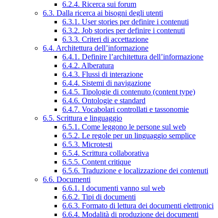
6.2.4. Ricerca sui forum
6.3. Dalla ricerca ai bisogni degli utenti
6.3.1. User stories per definire i contenuti
6.3.2. Job stories per definire i contenuti
6.3.3. Criteri di accettazione
6.4. Architettura dell’informazione
6.4.1. Definire l’architettura dell’informazione
6.4.2. Alberatura
6.4.3. Flussi di interazione
6.4.4. Sistemi di navigazione
6.4.5. Tipologie di contenuto (content type)
6.4.6. Ontologie e standard
6.4.7. Vocabolari controllati e tassonomie
6.5. Scrittura e linguaggio
6.5.1. Come leggono le persone sul web
6.5.2. Le regole per un linguaggio semplice
6.5.3. Microtesti
6.5.4. Scrittura collaborativa
6.5.5. Content critique
6.5.6. Traduzione e localizzazione dei contenuti
6.6. Documenti
6.6.1. I documenti vanno sul web
6.6.2. Tipi di documenti
6.6.3. Formato di lettura dei documenti elettronici
6.6.4. Modalità di produzione dei documenti