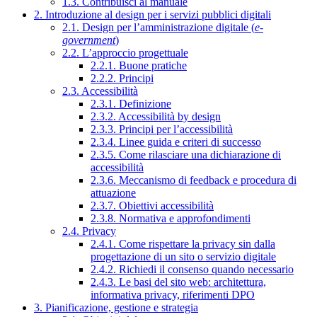
1.3. Contribuisci al manuale
2. Introduzione al design per i servizi pubblici digitali
2.1. Design per l’amministrazione digitale (
e-
government
)
2.2. L’approccio progettuale
2.2.1. Buone pratiche
2.2.2. Principi
2.3. Accessibilità
2.3.1. Definizione
2.3.2. Accessibilità by design
2.3.3. Principi per l’accessibilità
2.3.4. Linee guida e criteri di successo
2.3.5. Come rilasciare una dichiarazione di
accessibilità
2.3.6. Meccanismo di feedback e procedura di
attuazione
2.3.7. Obiettivi accessibilità
2.3.8. Normativa e approfondimenti
2.4. Privacy
2.4.1. Come rispettare la privacy sin dalla
progettazione di un sito o servizio digitale
2.4.2. Richiedi il consenso quando necessario
2.4.3. Le basi del sito web: architettura,
informativa privacy, riferimenti DPO
3. Pianificazione, gestione e strategia