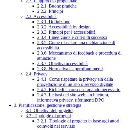
2.2. L’approccio progettuale
2.2.1. Buone pratiche
2.2.2. Principi
2.3. Accessibilità
2.3.1. Definizione
2.3.2. Accessibilità by design
2.3.3. Principi per l’accessibilità
2.3.4. Linee guida e criteri di successo
2.3.5. Come rilasciare una dichiarazione di
accessibilità
2.3.6. Meccanismo di feedback e procedura di
attuazione
2.3.7. Obiettivi accessibilità
2.3.8. Normativa e approfondimenti
2.4. Privacy
2.4.1. Come rispettare la privacy sin dalla
progettazione di un sito o servizio digitale
2.4.2. Richiedi il consenso quando necessario
2.4.3. Le basi del sito web: architettura,
informativa privacy, riferimenti DPO
3. Pianificazione, gestione e strategia
3.1. Obiettivi del progetto
3.2. Tipologie di progetti
3.2.1. Tipologie di progetto in base agli attori
coinvolti nel servizio