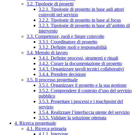
3.2. Tipologie di progetti
3.2.1. Tipologie di progetto in base agli attori
coinvolti nel servizio
3.2.2. Tipologie di progetto in base al focus
3.2.3. Tipologie di progetto in base all’ambito di
intervento
3.3. Competenze, ruoli e figure coinvolte
3.3.1. Coordinatore di progetto
3.3.2. Definire ruoli e responsabilità
3.4. Metodo di lavoro
3.4.1. Definire processi, strumenti e rituali
3.4.2. Curare la documentazione di progetto
3.4.3. Organizzare tavoli tecnici collaborativi
3.4.4. Prendere decisioni
3.5. Il processo progettuale
3.5.1. Organizzare il progetto e la sua gestione
3.5.2. Comprendere il contesto d’uso del servizio
pubblico
3.5.3. Progettare i processi e i
touchpoint
del
servizio
3.5.4. Realizzare l’interfaccia utente del servizio
3.5.5. Validare la soluzione ottenuta
4. Ricerca progettuale
4.1. Ricerca primaria
4.1.1. Interviste