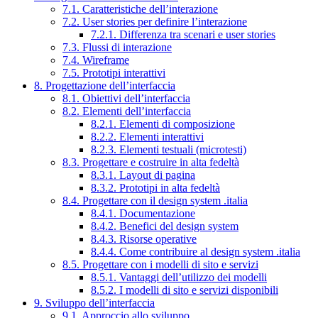
7.1. Caratteristiche dell’interazione
7.2. User stories per definire l’interazione
7.2.1. Differenza tra scenari e user stories
7.3. Flussi di interazione
7.4. Wireframe
7.5. Prototipi interattivi
8. Progettazione dell’interfaccia
8.1. Obiettivi dell’interfaccia
8.2. Elementi dell’interfaccia
8.2.1. Elementi di composizione
8.2.2. Elementi interattivi
8.2.3. Elementi testuali (microtesti)
8.3. Progettare e costruire in alta fedeltà
8.3.1. Layout di pagina
8.3.2. Prototipi in alta fedeltà
8.4. Progettare con il design system .italia
8.4.1. Documentazione
8.4.2. Benefici del design system
8.4.3. Risorse operative
8.4.4. Come contribuire al design system .italia
8.5. Progettare con i modelli di sito e servizi
8.5.1. Vantaggi dell’utilizzo dei modelli
8.5.2. I modelli di sito e servizi disponibili
9. Sviluppo dell’interfaccia
9.1. Approccio allo sviluppo