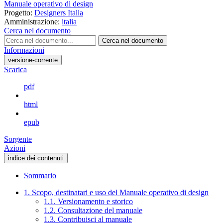
Manuale operativo di design
Progetto:
Designers Italia
Amministrazione:
italia
Cerca nel documento
Cerca nel documento
Informazioni
versione-corrente
Scarica
pdf
html
epub
Sorgente
Azioni
indice dei contenuti
Sommario
1. Scopo, destinatari e uso del Manuale operativo di design
1.1. Versionamento e storico
1.2. Consultazione del manuale
1.3. Contribuisci al manuale