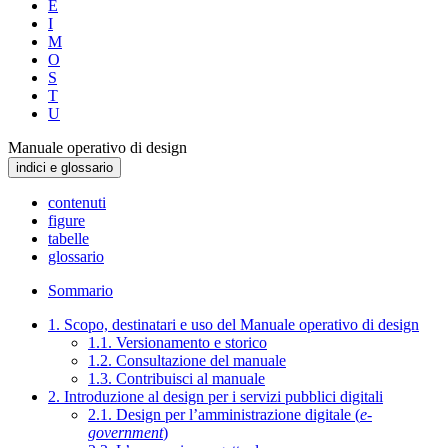
E
I
M
O
S
T
U
Manuale operativo di design
indici e glossario
contenuti
figure
tabelle
glossario
Sommario
1. Scopo, destinatari e uso del Manuale operativo di design
1.1. Versionamento e storico
1.2. Consultazione del manuale
1.3. Contribuisci al manuale
2. Introduzione al design per i servizi pubblici digitali
2.1. Design per l’amministrazione digitale (
e-
government
)