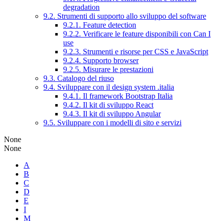
degradation
9.2. Strumenti di supporto allo sviluppo del software
9.2.1. Feature detection
9.2.2. Verificare le feature disponibili con Can I
use
9.2.3. Strumenti e risorse per CSS e JavaScript
9.2.4. Supporto browser
9.2.5. Misurare le prestazioni
9.3. Catalogo del riuso
9.4. Sviluppare con il design system .italia
9.4.1. Il framework Bootstrap Italia
9.4.2. Il kit di sviluppo React
9.4.3. Il kit di sviluppo Angular
9.5. Sviluppare con i modelli di sito e servizi
None
None
A
B
C
D
E
I
M