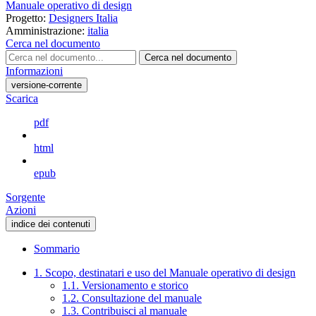
Manuale operativo di design
Progetto:
Designers Italia
Amministrazione:
italia
Cerca nel documento
Cerca nel documento
Informazioni
versione-corrente
Scarica
pdf
html
epub
Sorgente
Azioni
indice dei contenuti
Sommario
1. Scopo, destinatari e uso del Manuale operativo di design
1.1. Versionamento e storico
1.2. Consultazione del manuale
1.3. Contribuisci al manuale