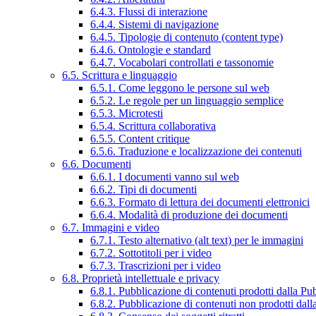
6.4.3. Flussi di interazione
6.4.4. Sistemi di navigazione
6.4.5. Tipologie di contenuto (content type)
6.4.6. Ontologie e standard
6.4.7. Vocabolari controllati e tassonomie
6.5. Scrittura e linguaggio
6.5.1. Come leggono le persone sul web
6.5.2. Le regole per un linguaggio semplice
6.5.3. Microtesti
6.5.4. Scrittura collaborativa
6.5.5. Content critique
6.5.6. Traduzione e localizzazione dei contenuti
6.6. Documenti
6.6.1. I documenti vanno sul web
6.6.2. Tipi di documenti
6.6.3. Formato di lettura dei documenti elettronici
6.6.4. Modalità di produzione dei documenti
6.7. Immagini e video
6.7.1. Testo alternativo (alt text) per le immagini
6.7.2. Sottotitoli per i video
6.7.3. Trascrizioni per i video
6.8. Proprietà intellettuale e privacy
6.8.1. Pubblicazione di contenuti prodotti dalla P
6.8.2. Pubblicazione di contenuti non prodotti dal