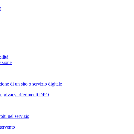
)
ilità
azione
ione di un sito o servizio digitale
va privacy, riferimenti DPO
olti nel servizio
ntervento