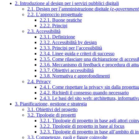
2. Introduzione al design per i servizi pubblici digitali
2.1. Design per l’amministrazione digitale (
e-government
2.2. L’approccio progettuale
2.2.1. Buone pratiche
2.2.2. Principi
2.3. Accessibilità
2.3.1. Definizione
2.3.2. Accessibilità by design
2.3.3. Principi per l’accessibilità
2.3.4. Linee guida e criteri di successo
2.3.5. Come rilasciare una dichiarazione di accessib
2.3.6. Meccanismo di feedback e procedura di attu
2.3.7. Obiettivi accessibilità
2.3.8. Normativa e approfondimenti
2.4. Privacy
2.4.1. Come rispettare la privacy sin dalla progettaz
2.4.2. Richiedi il consenso quando necessario
2.4.3. Le basi del sito web: architettura, informati
3. Pianificazione, gestione e strategia
3.1. Obiettivi del progetto
3.2. Tipologie di progetti
3.2.1. Tipologie di progetto in base agli attori coinv
3.2.2. Tipologie di progetto in base al focus
3.2.3. Tipologie di progetto in base all’ambito di i
3.3. Competenze, ruoli e figure coinvolte