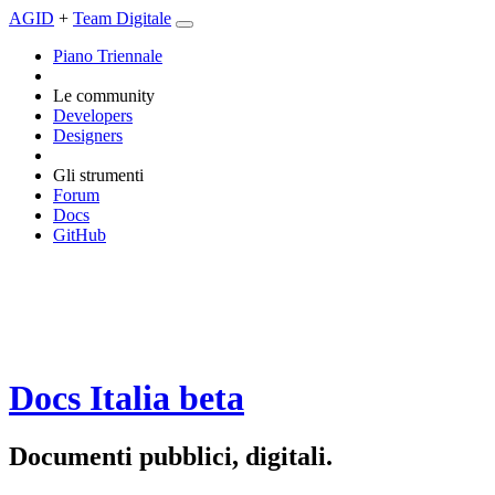
AGID
+
Team Digitale
Piano Triennale
Le community
Developers
Designers
Gli strumenti
Forum
Docs
GitHub
Docs Italia
beta
Documenti pubblici, digitali.