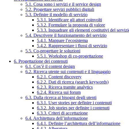
5.1. Cosa sono i servizi e il service design
5.2. Progettare servizi pubblici digitali
5.3. Definire il modello di servizio
5.3.1. Identificare gli attori coinvolti
5.3.2. Formulare la proposta di valore
5.3.3. Inquadrare gli elementi costitutivi del serviz
5.4. Descrivere il funzionamento del servizio
5.4.1. Mappare l’ecosistema
5.4.2. Rappresentare i flussi di servizio
5.5. Co-progettare le soluzioni
5.5.1. Workshop di co-progettazione
6. Progettazione dei contenuti
6.1. Cos’è il content design
6.2. Ricerca utente sui contenuti e il linguaggio
6.2.1. Content discovery
6.2.2. Dati di ricerca (search keywords)
6.2.3. Ricerca tramite analytics
6.2.4. Ricerca sui forum
6.3. Dalla ricerca ai bisogni degli utenti
6.3.1. User stories per definire i contenuti
6.3.2. Job stories per definire i contenuti
6.3.3. Criteri di accettazione
6.4. Architettura dell’informazione
6.4.1. Definire l’architettura dell’informazione
6.4.2. Alberatura