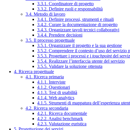
3.3.1. Coordinatore di progetto
3.3.2. Definire ruoli e responsabilità
3.4. Metodo di lavoro
3.4.1. Definire processi, strumenti e rituali
3.4.2. Curare la documentazione di progetto
3.4.3. Organizzare tavoli tecnici collaborativi
3.4.4. Prendere decisioni
3.5. Il processo progettuale
3.5.1. Organizzare il progetto e la sua gestione
3.5.2. Comprendere il contesto d’uso del servizio 
3.5.3. Progettare i processi e i
touchpoint
del servi
3.5.4. Realizzare l’interfaccia utente del servizio
3.5.5. Validare la soluzione ottenuta
4. Ricerca progettuale
4.1. Ricerca primaria
4.1.1. Interviste
4.1.2. Questionari
4.1.3. Test di usabilità
4.1.4. Web analytics
4.1.5. Strumenti di mappatura dell’esperienza uten
4.2. Ricerca secondaria
4.2.1. Ricerca documentale
4.2.2. Analisi benchmark
4.2.3. Valutazione euristica
5. Progettazione dei servizi