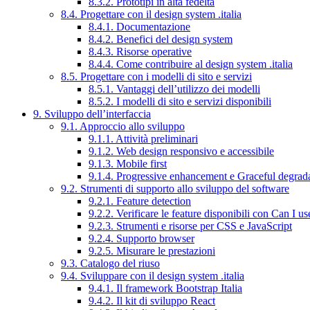
8.3.2. Prototipi in alta fedeltà
8.4. Progettare con il design system .italia
8.4.1. Documentazione
8.4.2. Benefici del design system
8.4.3. Risorse operative
8.4.4. Come contribuire al design system .italia
8.5. Progettare con i modelli di sito e servizi
8.5.1. Vantaggi dell’utilizzo dei modelli
8.5.2. I modelli di sito e servizi disponibili
9. Sviluppo dell’interfaccia
9.1. Approccio allo sviluppo
9.1.1. Attività preliminari
9.1.2. Web design responsivo e accessibile
9.1.3. Mobile first
9.1.4. Progressive enhancement e Graceful degrad
9.2. Strumenti di supporto allo sviluppo del software
9.2.1. Feature detection
9.2.2. Verificare le feature disponibili con Can I us
9.2.3. Strumenti e risorse per CSS e JavaScript
9.2.4. Supporto browser
9.2.5. Misurare le prestazioni
9.3. Catalogo del riuso
9.4. Sviluppare con il design system .italia
9.4.1. Il framework Bootstrap Italia
9.4.2. Il kit di sviluppo React