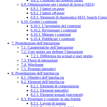
6.8.3. Consenso dei soggetti ritratti
6.9. Ottimizzazione per i motori di ricerca (SEO)
6.9.1. I fattori
on-page
6.9.2. I fattori
off-page
6.9.3. Strumenti di diagnostica SEO: Search Cons
6.10. Gestire i contenuti
6.10.1. L’inventario dei contenuti
6.10.2. Revisionare i contenuti
6.10.3. Migrare i contenuti
6.10.4. Pubblicare i contenuti
7. Progettazione dell’interazione
7.1. Caratteristiche dell’interazione
7.2. User stories per definire l’interazione
7.2.1. Differenza tra scenari e user stories
7.3. Flussi di interazione
7.4. Wireframe
7.5. Prototipi interattivi
8. Progettazione dell’interfaccia
8.1. Obiettivi dell’interfaccia
8.2. Elementi dell’interfaccia
8.2.1. Elementi di composizione
8.2.2. Elementi interattivi
8.2.3. Elementi testuali (microtesti)
8.3. Progettare e costruire in alta fedeltà
8.3.1. Layout di pagina