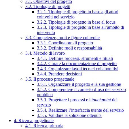
3.1. Obiettivi del progetto
3.2. Tipologie di progetti
3.2.1. Tipologie di progetto in base agli attori
coinvolti nel servizio
3.2.2. Tipologie di progetto in base al focus
3.2.3. Tipologie di progetto in base all’ambito di
intervento
3.3. Competenze, ruoli e figure coinvolte
3.3.1. Coordinatore di progetto
3.3.2. Definire ruoli e responsabilità
3.4. Metodo di lavoro
3.4.1. Definire processi, strumenti e rituali
3.4.2. Curare la documentazione di progetto
3.4.3. Organizzare tavoli tecnici collaborativi
3.4.4. Prendere decisioni
3.5. Il processo progettuale
3.5.1. Organizzare il progetto e la sua gestione
3.5.2. Comprendere il contesto d’uso del servizio
pubblico
3.5.3. Progettare i processi e i
touchpoint
del
servizio
3.5.4. Realizzare l’interfaccia utente del servizio
3.5.5. Validare la soluzione ottenuta
4. Ricerca progettuale
4.1. Ricerca primaria