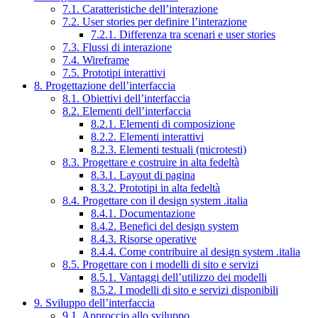
7.1. Caratteristiche dell’interazione
7.2. User stories per definire l’interazione
7.2.1. Differenza tra scenari e user stories
7.3. Flussi di interazione
7.4. Wireframe
7.5. Prototipi interattivi
8. Progettazione dell’interfaccia
8.1. Obiettivi dell’interfaccia
8.2. Elementi dell’interfaccia
8.2.1. Elementi di composizione
8.2.2. Elementi interattivi
8.2.3. Elementi testuali (microtesti)
8.3. Progettare e costruire in alta fedeltà
8.3.1. Layout di pagina
8.3.2. Prototipi in alta fedeltà
8.4. Progettare con il design system .italia
8.4.1. Documentazione
8.4.2. Benefici del design system
8.4.3. Risorse operative
8.4.4. Come contribuire al design system .italia
8.5. Progettare con i modelli di sito e servizi
8.5.1. Vantaggi dell’utilizzo dei modelli
8.5.2. I modelli di sito e servizi disponibili
9. Sviluppo dell’interfaccia
9.1. Approccio allo sviluppo