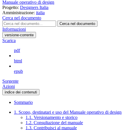
Manuale operativo di design
Progetto:
Designers Italia
Amministrazione:
italia
Cerca nel documento
Cerca nel documento
Informazioni
versione-corrente
Scarica
pdf
html
epub
Sorgente
Azioni
indice dei contenuti
Sommario
1. Scopo, destinatari e uso del Manuale operativo di design
1.1. Versionamento e storico
1.2. Consultazione del manuale
1.3. Contribuisci al manuale