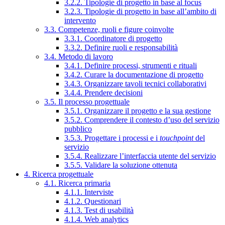
3.2.2. Tipologie di progetto in base al focus
3.2.3. Tipologie di progetto in base all’ambito di
intervento
3.3. Competenze, ruoli e figure coinvolte
3.3.1. Coordinatore di progetto
3.3.2. Definire ruoli e responsabilità
3.4. Metodo di lavoro
3.4.1. Definire processi, strumenti e rituali
3.4.2. Curare la documentazione di progetto
3.4.3. Organizzare tavoli tecnici collaborativi
3.4.4. Prendere decisioni
3.5. Il processo progettuale
3.5.1. Organizzare il progetto e la sua gestione
3.5.2. Comprendere il contesto d’uso del servizio
pubblico
3.5.3. Progettare i processi e i
touchpoint
del
servizio
3.5.4. Realizzare l’interfaccia utente del servizio
3.5.5. Validare la soluzione ottenuta
4. Ricerca progettuale
4.1. Ricerca primaria
4.1.1. Interviste
4.1.2. Questionari
4.1.3. Test di usabilità
4.1.4. Web analytics