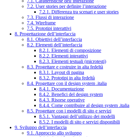
7.1. Caratteristiche dell’interazione
7.2. User stories per definire l’interazione
7.2.1. Differenza tra scenari e user stories
7.3. Flussi di interazione
7.4. Wireframe
7.5. Prototipi interattivi
8. Progettazione dell’interfaccia
8.1. Obiettivi dell’interfaccia
8.2. Elementi dell’interfaccia
8.2.1. Elementi di composizione
8.2.2. Elementi interattivi
8.2.3. Elementi testuali (microtesti)
8.3. Progettare e costruire in alta fedeltà
8.3.1. Layout di pagina
8.3.2. Prototipi in alta fedeltà
8.4. Progettare con il design system .italia
8.4.1. Documentazione
8.4.2. Benefici del design system
8.4.3. Risorse operative
8.4.4. Come contribuire al design system .italia
8.5. Progettare con i modelli di sito e servizi
8.5.1. Vantaggi dell’utilizzo dei modelli
8.5.2. I modelli di sito e servizi disponibili
9. Sviluppo dell’interfaccia
9.1. Approccio allo sviluppo