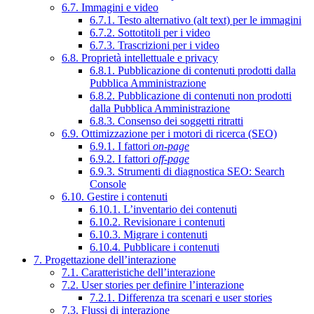
6.7. Immagini e video
6.7.1. Testo alternativo (alt text) per le immagini
6.7.2. Sottotitoli per i video
6.7.3. Trascrizioni per i video
6.8. Proprietà intellettuale e privacy
6.8.1. Pubblicazione di contenuti prodotti dalla
Pubblica Amministrazione
6.8.2. Pubblicazione di contenuti non prodotti
dalla Pubblica Amministrazione
6.8.3. Consenso dei soggetti ritratti
6.9. Ottimizzazione per i motori di ricerca (SEO)
6.9.1. I fattori
on-page
6.9.2. I fattori
off-page
6.9.3. Strumenti di diagnostica SEO: Search
Console
6.10. Gestire i contenuti
6.10.1. L’inventario dei contenuti
6.10.2. Revisionare i contenuti
6.10.3. Migrare i contenuti
6.10.4. Pubblicare i contenuti
7. Progettazione dell’interazione
7.1. Caratteristiche dell’interazione
7.2. User stories per definire l’interazione
7.2.1. Differenza tra scenari e user stories
7.3. Flussi di interazione