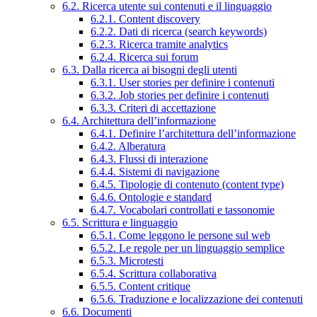
6.2. Ricerca utente sui contenuti e il linguaggio
6.2.1. Content discovery
6.2.2. Dati di ricerca (search keywords)
6.2.3. Ricerca tramite analytics
6.2.4. Ricerca sui forum
6.3. Dalla ricerca ai bisogni degli utenti
6.3.1. User stories per definire i contenuti
6.3.2. Job stories per definire i contenuti
6.3.3. Criteri di accettazione
6.4. Architettura dell’informazione
6.4.1. Definire l’architettura dell’informazione
6.4.2. Alberatura
6.4.3. Flussi di interazione
6.4.4. Sistemi di navigazione
6.4.5. Tipologie di contenuto (content type)
6.4.6. Ontologie e standard
6.4.7. Vocabolari controllati e tassonomie
6.5. Scrittura e linguaggio
6.5.1. Come leggono le persone sul web
6.5.2. Le regole per un linguaggio semplice
6.5.3. Microtesti
6.5.4. Scrittura collaborativa
6.5.5. Content critique
6.5.6. Traduzione e localizzazione dei contenuti
6.6. Documenti