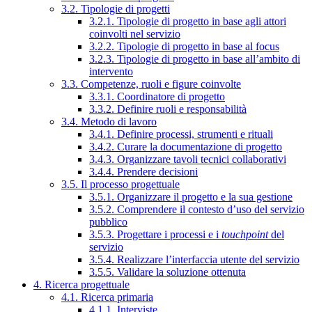
3.2. Tipologie di progetti
3.2.1. Tipologie di progetto in base agli attori
coinvolti nel servizio
3.2.2. Tipologie di progetto in base al focus
3.2.3. Tipologie di progetto in base all’ambito di
intervento
3.3. Competenze, ruoli e figure coinvolte
3.3.1. Coordinatore di progetto
3.3.2. Definire ruoli e responsabilità
3.4. Metodo di lavoro
3.4.1. Definire processi, strumenti e rituali
3.4.2. Curare la documentazione di progetto
3.4.3. Organizzare tavoli tecnici collaborativi
3.4.4. Prendere decisioni
3.5. Il processo progettuale
3.5.1. Organizzare il progetto e la sua gestione
3.5.2. Comprendere il contesto d’uso del servizio
pubblico
3.5.3. Progettare i processi e i
touchpoint
del
servizio
3.5.4. Realizzare l’interfaccia utente del servizio
3.5.5. Validare la soluzione ottenuta
4. Ricerca progettuale
4.1. Ricerca primaria
4.1.1. Interviste