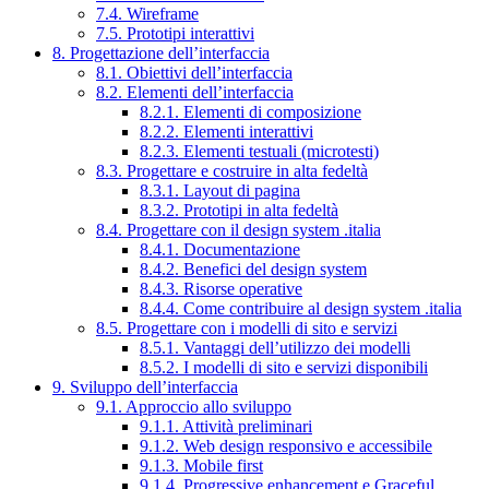
7.4. Wireframe
7.5. Prototipi interattivi
8. Progettazione dell’interfaccia
8.1. Obiettivi dell’interfaccia
8.2. Elementi dell’interfaccia
8.2.1. Elementi di composizione
8.2.2. Elementi interattivi
8.2.3. Elementi testuali (microtesti)
8.3. Progettare e costruire in alta fedeltà
8.3.1. Layout di pagina
8.3.2. Prototipi in alta fedeltà
8.4. Progettare con il design system .italia
8.4.1. Documentazione
8.4.2. Benefici del design system
8.4.3. Risorse operative
8.4.4. Come contribuire al design system .italia
8.5. Progettare con i modelli di sito e servizi
8.5.1. Vantaggi dell’utilizzo dei modelli
8.5.2. I modelli di sito e servizi disponibili
9. Sviluppo dell’interfaccia
9.1. Approccio allo sviluppo
9.1.1. Attività preliminari
9.1.2. Web design responsivo e accessibile
9.1.3. Mobile first
9.1.4. Progressive enhancement e Graceful