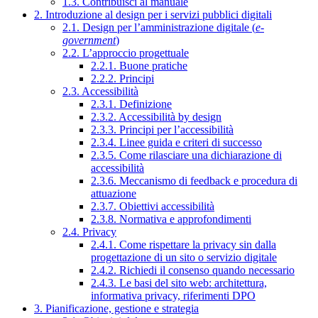
1.3. Contribuisci al manuale
2. Introduzione al design per i servizi pubblici digitali
2.1. Design per l’amministrazione digitale (
e-
government
)
2.2. L’approccio progettuale
2.2.1. Buone pratiche
2.2.2. Principi
2.3. Accessibilità
2.3.1. Definizione
2.3.2. Accessibilità by design
2.3.3. Principi per l’accessibilità
2.3.4. Linee guida e criteri di successo
2.3.5. Come rilasciare una dichiarazione di
accessibilità
2.3.6. Meccanismo di feedback e procedura di
attuazione
2.3.7. Obiettivi accessibilità
2.3.8. Normativa e approfondimenti
2.4. Privacy
2.4.1. Come rispettare la privacy sin dalla
progettazione di un sito o servizio digitale
2.4.2. Richiedi il consenso quando necessario
2.4.3. Le basi del sito web: architettura,
informativa privacy, riferimenti DPO
3. Pianificazione, gestione e strategia