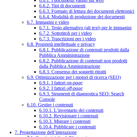
6.6.1. I documenti vanno sul web
6.6.2. Tipi di documenti
6.6.3. Formato di lettura dei documenti elettronici
6.6.4. Modalità di produzione dei documenti
6.7. Immagini e video
6.7.1. Testo alternativo (alt text) per le immagini
6.7.2. Sottotitoli per i video
6.7.3. Trascrizioni per i video
6.8. Proprietà intellettuale e privacy
6.8.1. Pubblicazione di contenuti prodotti dalla
Pubblica Amministrazione
6.8.2. Pubblicazione di contenuti non prodotti
dalla Pubblica Amministrazione
6.8.3. Consenso dei soggetti ritratti
6.9. Ottimizzazione per i motori di ricerca (SEO)
6.9.1. I fattori
on-page
6.9.2. I fattori
off-page
6.9.3. Strumenti di diagnostica SEO: Search
Console
6.10. Gestire i contenuti
6.10.1. L’inventario dei contenuti
6.10.2. Revisionare i contenuti
6.10.3. Migrare i contenuti
6.10.4. Pubblicare i contenuti
7. Progettazione dell’interazione