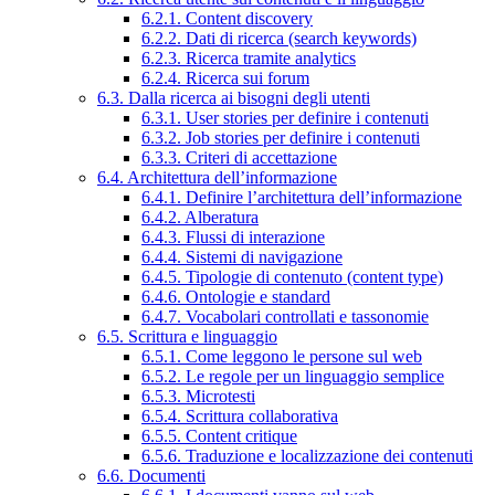
6.2.1. Content discovery
6.2.2. Dati di ricerca (search keywords)
6.2.3. Ricerca tramite analytics
6.2.4. Ricerca sui forum
6.3. Dalla ricerca ai bisogni degli utenti
6.3.1. User stories per definire i contenuti
6.3.2. Job stories per definire i contenuti
6.3.3. Criteri di accettazione
6.4. Architettura dell’informazione
6.4.1. Definire l’architettura dell’informazione
6.4.2. Alberatura
6.4.3. Flussi di interazione
6.4.4. Sistemi di navigazione
6.4.5. Tipologie di contenuto (content type)
6.4.6. Ontologie e standard
6.4.7. Vocabolari controllati e tassonomie
6.5. Scrittura e linguaggio
6.5.1. Come leggono le persone sul web
6.5.2. Le regole per un linguaggio semplice
6.5.3. Microtesti
6.5.4. Scrittura collaborativa
6.5.5. Content critique
6.5.6. Traduzione e localizzazione dei contenuti
6.6. Documenti