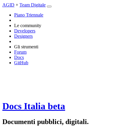
AGID
+
Team Digitale
Piano Triennale
Le community
Developers
Designers
Gli strumenti
Forum
Docs
GitHub
Docs Italia
beta
Documenti pubblici, digitali.