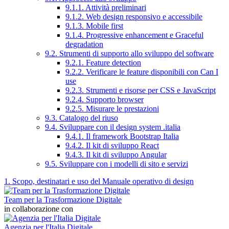
9.1.1. Attività preliminari
9.1.2. Web design responsivo e accessibile
9.1.3. Mobile first
9.1.4. Progressive enhancement e Graceful
degradation
9.2. Strumenti di supporto allo sviluppo del software
9.2.1. Feature detection
9.2.2. Verificare le feature disponibili con Can I
use
9.2.3. Strumenti e risorse per CSS e JavaScript
9.2.4. Supporto browser
9.2.5. Misurare le prestazioni
9.3. Catalogo del riuso
9.4. Sviluppare con il design system .italia
9.4.1. Il framework Bootstrap Italia
9.4.2. Il kit di sviluppo React
9.4.3. Il kit di sviluppo Angular
9.5. Sviluppare con i modelli di sito e servizi
1. Scopo, destinatari e uso del Manuale operativo di design
Team per la Trasformazione Digitale
in collaborazione con
Agenzia per l'Italia Digitale