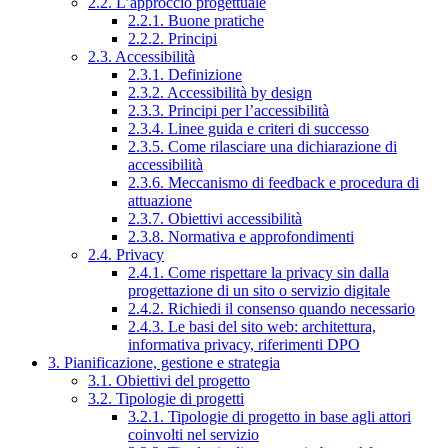
2.2. L’approccio progettuale
2.2.1. Buone pratiche
2.2.2. Principi
2.3. Accessibilità
2.3.1. Definizione
2.3.2. Accessibilità by design
2.3.3. Principi per l’accessibilità
2.3.4. Linee guida e criteri di successo
2.3.5. Come rilasciare una dichiarazione di
accessibilità
2.3.6. Meccanismo di feedback e procedura di
attuazione
2.3.7. Obiettivi accessibilità
2.3.8. Normativa e approfondimenti
2.4. Privacy
2.4.1. Come rispettare la privacy sin dalla
progettazione di un sito o servizio digitale
2.4.2. Richiedi il consenso quando necessario
2.4.3. Le basi del sito web: architettura,
informativa privacy, riferimenti DPO
3. Pianificazione, gestione e strategia
3.1. Obiettivi del progetto
3.2. Tipologie di progetti
3.2.1. Tipologie di progetto in base agli attori
coinvolti nel servizio