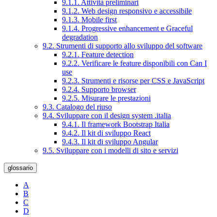
9.1.1. Attività preliminari
9.1.2. Web design responsivo e accessibile
9.1.3. Mobile first
9.1.4. Progressive enhancement e Graceful
degradation
9.2. Strumenti di supporto allo sviluppo del software
9.2.1. Feature detection
9.2.2. Verificare le feature disponibili con Can I
use
9.2.3. Strumenti e risorse per CSS e JavaScript
9.2.4. Supporto browser
9.2.5. Misurare le prestazioni
9.3. Catalogo del riuso
9.4. Sviluppare con il design system .italia
9.4.1. Il framework Bootstrap Italia
9.4.2. Il kit di sviluppo React
9.4.3. Il kit di sviluppo Angular
9.5. Sviluppare con i modelli di sito e servizi
glossario
A
B
C
D