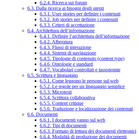
6.2.4. Ricerca sui forum
6.3. Dalla ricerca ai bisogni degli utenti
6.3.1. User stories per definire i contenuti
6.3.2. Job stories per definire i contenuti
6.3.3. Criteri di accettazione
6.4. Architettura dell’informazione
6.4.1. Definire l’architettura dell’informazione
6.4.2. Alberatura
6.4.3. Flussi di interazione
6.4.4. Sistemi di navigazione
6.4.5. Tipologie di contenuto (content type)
6.4.6. Ontologie e standard
6.4.7. Vocabolari controllati e tassonomie
6.5. Scrittura e linguaggio
6.5.1. Come leggono le persone sul web
6.5.2. Le regole per un linguaggio semplice
6.5.3. Microtesti
6.5.4. Scrittura collaborativa
6.5.5. Content critique
6.5.6. Traduzione e localizzazione dei contenuti
6.6. Documenti
6.6.1. I documenti vanno sul web
6.6.2. Tipi di documenti
6.6.3. Formato di lettura dei documenti elettronici
6.6.4. Modalità di produzione dei documenti