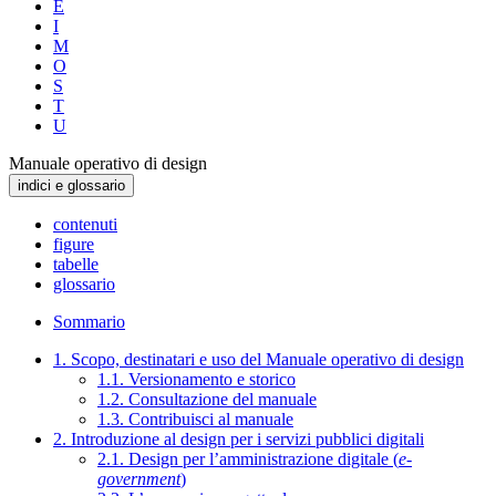
E
I
M
O
S
T
U
Manuale operativo di design
indici e glossario
contenuti
figure
tabelle
glossario
Sommario
1. Scopo, destinatari e uso del Manuale operativo di design
1.1. Versionamento e storico
1.2. Consultazione del manuale
1.3. Contribuisci al manuale
2. Introduzione al design per i servizi pubblici digitali
2.1. Design per l’amministrazione digitale (
e-
government
)