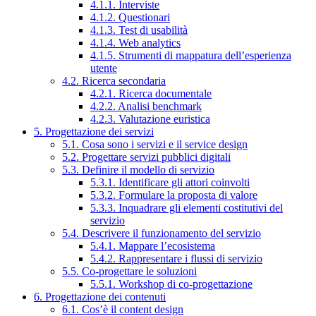
4.1.1. Interviste
4.1.2. Questionari
4.1.3. Test di usabilità
4.1.4. Web analytics
4.1.5. Strumenti di mappatura dell’esperienza
utente
4.2. Ricerca secondaria
4.2.1. Ricerca documentale
4.2.2. Analisi benchmark
4.2.3. Valutazione euristica
5. Progettazione dei servizi
5.1. Cosa sono i servizi e il service design
5.2. Progettare servizi pubblici digitali
5.3. Definire il modello di servizio
5.3.1. Identificare gli attori coinvolti
5.3.2. Formulare la proposta di valore
5.3.3. Inquadrare gli elementi costitutivi del
servizio
5.4. Descrivere il funzionamento del servizio
5.4.1. Mappare l’ecosistema
5.4.2. Rappresentare i flussi di servizio
5.5. Co-progettare le soluzioni
5.5.1. Workshop di co-progettazione
6. Progettazione dei contenuti
6.1. Cos’è il content design