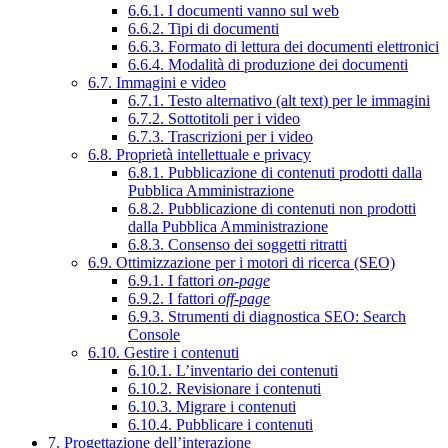
6.6.1. I documenti vanno sul web
6.6.2. Tipi di documenti
6.6.3. Formato di lettura dei documenti elettronici
6.6.4. Modalità di produzione dei documenti
6.7. Immagini e video
6.7.1. Testo alternativo (alt text) per le immagini
6.7.2. Sottotitoli per i video
6.7.3. Trascrizioni per i video
6.8. Proprietà intellettuale e privacy
6.8.1. Pubblicazione di contenuti prodotti dalla
Pubblica Amministrazione
6.8.2. Pubblicazione di contenuti non prodotti
dalla Pubblica Amministrazione
6.8.3. Consenso dei soggetti ritratti
6.9. Ottimizzazione per i motori di ricerca (SEO)
6.9.1. I fattori
on-page
6.9.2. I fattori
off-page
6.9.3. Strumenti di diagnostica SEO: Search
Console
6.10. Gestire i contenuti
6.10.1. L’inventario dei contenuti
6.10.2. Revisionare i contenuti
6.10.3. Migrare i contenuti
6.10.4. Pubblicare i contenuti
7. Progettazione dell’interazione