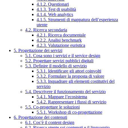
4.1.2. Questionari
4.1.3. Test di usabilità
4.1.4. Web analytics
4.1.5. Strumenti di mappatura dell’esperienza
utente
4.2. Ricerca secondaria
4.2.1. Ricerca documentale
4.2.2. Analisi benchmark
4.2.3. Valutazione euristica
5. Progettazione dei servizi
5.1. Cosa sono i servizi e il service design
5.2. Progettare servizi pubblici digitali
5.3. Definire il modello di servizio
5.3.1. Identificare gli attori coinvolti
5.3.2. Formulare la proposta di valore
5.3.3. Inquadrare gli elementi costitutivi del
servizio
5.4. Descrivere il funzionamento del servizio
5.4.1. Mappare l’ecosistema
5.4.2. Rappresentare i flussi di servizio
5.5. Co-progettare le soluzioni
5.5.1. Workshop di co-progettazione
6. Progettazione dei contenuti
6.1. Cos’è il content design
6.2. Ricerca utente sui contenuti e il linguaggio