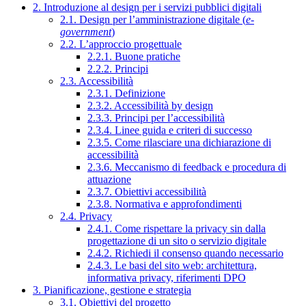
2. Introduzione al design per i servizi pubblici digitali
2.1. Design per l’amministrazione digitale (
e-
government
)
2.2. L’approccio progettuale
2.2.1. Buone pratiche
2.2.2. Principi
2.3. Accessibilità
2.3.1. Definizione
2.3.2. Accessibilità by design
2.3.3. Principi per l’accessibilità
2.3.4. Linee guida e criteri di successo
2.3.5. Come rilasciare una dichiarazione di
accessibilità
2.3.6. Meccanismo di feedback e procedura di
attuazione
2.3.7. Obiettivi accessibilità
2.3.8. Normativa e approfondimenti
2.4. Privacy
2.4.1. Come rispettare la privacy sin dalla
progettazione di un sito o servizio digitale
2.4.2. Richiedi il consenso quando necessario
2.4.3. Le basi del sito web: architettura,
informativa privacy, riferimenti DPO
3. Pianificazione, gestione e strategia
3.1. Obiettivi del progetto