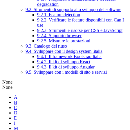
degradation
9.2. Strumenti di supporto allo sviluppo del software
9.2.1. Feature detection
9.2.2. Verificare le feature disponibili con Can I
use
9.2.3. Strumenti e risorse per CSS e JavaScript
9.2.4. Supporto browser
9.2.5. Misurare le prestazioni
9.3. Catalogo del riuso
9.4. Sviluppare con il design system .italia
9.4.1. Il framework Bootstrap Italia
9.4.2. Il kit di sviluppo React
9.4.3. Il kit di sviluppo Angular
9.5. Sviluppare con i modelli di sito e servizi
None
None
A
B
C
D
E
I
M