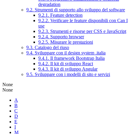
degradation
9.2. Strumenti di supporto allo sviluppo del software
9.2.1. Feature detection
9.2.2. Verificare le feature disponibili con Can I
use
9.2.3. Strumenti e risorse per CSS e JavaScript
9.2.4. Supporto browser
9.2.5. Misurare le prestazioni
9.3. Catalogo del riuso
9.4. Sviluppare con il design system .italia
9.4.1. Il framework Bootstrap Italia
9.4.2. Il kit di sviluppo React
9.4.3. Il kit di sviluppo Angular
9.5. Sviluppare con i modelli di sito e servizi
None
None
A
B
C
D
E
I
M