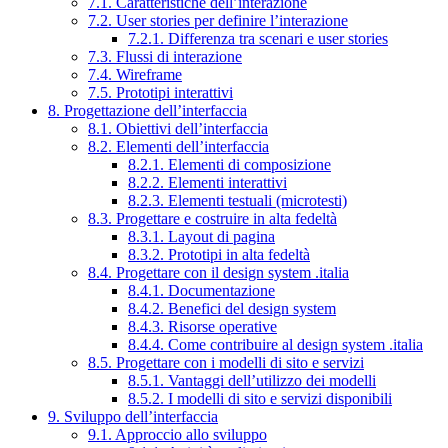
7.1. Caratteristiche dell’interazione
7.2. User stories per definire l’interazione
7.2.1. Differenza tra scenari e user stories
7.3. Flussi di interazione
7.4. Wireframe
7.5. Prototipi interattivi
8. Progettazione dell’interfaccia
8.1. Obiettivi dell’interfaccia
8.2. Elementi dell’interfaccia
8.2.1. Elementi di composizione
8.2.2. Elementi interattivi
8.2.3. Elementi testuali (microtesti)
8.3. Progettare e costruire in alta fedeltà
8.3.1. Layout di pagina
8.3.2. Prototipi in alta fedeltà
8.4. Progettare con il design system .italia
8.4.1. Documentazione
8.4.2. Benefici del design system
8.4.3. Risorse operative
8.4.4. Come contribuire al design system .italia
8.5. Progettare con i modelli di sito e servizi
8.5.1. Vantaggi dell’utilizzo dei modelli
8.5.2. I modelli di sito e servizi disponibili
9. Sviluppo dell’interfaccia
9.1. Approccio allo sviluppo