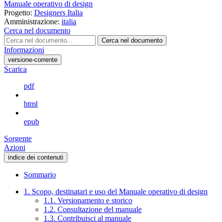
Manuale operativo di design
Progetto:
Designers Italia
Amministrazione:
italia
Cerca nel documento
Cerca nel documento
Informazioni
versione-corrente
Scarica
pdf
html
epub
Sorgente
Azioni
indice dei contenuti
Sommario
1. Scopo, destinatari e uso del Manuale operativo di design
1.1. Versionamento e storico
1.2. Consultazione del manuale
1.3. Contribuisci al manuale