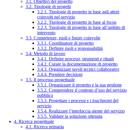
3.1. Obiettivi del progetto
3.2. Tipologie di progetti
3.2.1. Tipologie di progetto in base agli attori
coinvolti nel servizio
3.2.2. Tipologie di progetto in base al focus
3.2.3. Tipologie di progetto in base all’ambito di
intervento
3.3. Competenze, ruoli e figure coinvolte
3.3.1. Coordinatore di progetto
3.3.2. Definire ruoli e responsabilità
3.4. Metodo di lavoro
3.4.1. Definire processi, strumenti e rituali
3.4.2. Curare la documentazione di progetto
3.4.3. Organizzare tavoli tecnici collaborativi
3.4.4. Prendere decisioni
3.5. Il processo progettuale
3.5.1. Organizzare il progetto e la sua gestione
3.5.2. Comprendere il contesto d’uso del servizio
pubblico
3.5.3. Progettare i processi e i
touchpoint
del
servizio
3.5.4. Realizzare l’interfaccia utente del servizio
3.5.5. Validare la soluzione ottenuta
4. Ricerca progettuale
4.1. Ricerca primaria