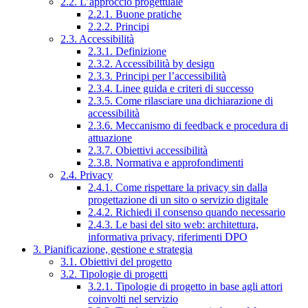
2.2. L’approccio progettuale
2.2.1. Buone pratiche
2.2.2. Principi
2.3. Accessibilità
2.3.1. Definizione
2.3.2. Accessibilità by design
2.3.3. Principi per l’accessibilità
2.3.4. Linee guida e criteri di successo
2.3.5. Come rilasciare una dichiarazione di
accessibilità
2.3.6. Meccanismo di feedback e procedura di
attuazione
2.3.7. Obiettivi accessibilità
2.3.8. Normativa e approfondimenti
2.4. Privacy
2.4.1. Come rispettare la privacy sin dalla
progettazione di un sito o servizio digitale
2.4.2. Richiedi il consenso quando necessario
2.4.3. Le basi del sito web: architettura,
informativa privacy, riferimenti DPO
3. Pianificazione, gestione e strategia
3.1. Obiettivi del progetto
3.2. Tipologie di progetti
3.2.1. Tipologie di progetto in base agli attori
coinvolti nel servizio