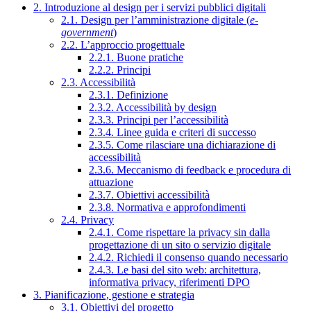
2. Introduzione al design per i servizi pubblici digitali
2.1. Design per l’amministrazione digitale (
e-
government
)
2.2. L’approccio progettuale
2.2.1. Buone pratiche
2.2.2. Principi
2.3. Accessibilità
2.3.1. Definizione
2.3.2. Accessibilità by design
2.3.3. Principi per l’accessibilità
2.3.4. Linee guida e criteri di successo
2.3.5. Come rilasciare una dichiarazione di
accessibilità
2.3.6. Meccanismo di feedback e procedura di
attuazione
2.3.7. Obiettivi accessibilità
2.3.8. Normativa e approfondimenti
2.4. Privacy
2.4.1. Come rispettare la privacy sin dalla
progettazione di un sito o servizio digitale
2.4.2. Richiedi il consenso quando necessario
2.4.3. Le basi del sito web: architettura,
informativa privacy, riferimenti DPO
3. Pianificazione, gestione e strategia
3.1. Obiettivi del progetto