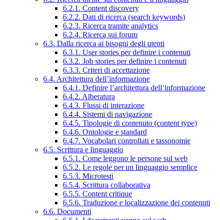
6.2.1. Content discovery
6.2.2. Dati di ricerca (search keywords)
6.2.3. Ricerca tramite analytics
6.2.4. Ricerca sui forum
6.3. Dalla ricerca ai bisogni degli utenti
6.3.1. User stories per definire i contenuti
6.3.2. Job stories per definire i contenuti
6.3.3. Criteri di accettazione
6.4. Architettura dell’informazione
6.4.1. Definire l’architettura dell’informazione
6.4.2. Alberatura
6.4.3. Flussi di interazione
6.4.4. Sistemi di navigazione
6.4.5. Tipologie di contenuto (content type)
6.4.6. Ontologie e standard
6.4.7. Vocabolari controllati e tassonomie
6.5. Scrittura e linguaggio
6.5.1. Come leggono le persone sul web
6.5.2. Le regole per un linguaggio semplice
6.5.3. Microtesti
6.5.4. Scrittura collaborativa
6.5.5. Content critique
6.5.6. Traduzione e localizzazione dei contenuti
6.6. Documenti