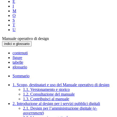
E
I
M
O
S
T
U
Manuale operativo di design
indici e glossario
contenuti
figure
tabelle
glossario
Sommario
1. Scopo, destinatari e uso del Manuale operativo di design
1.1. Versionamento e storico
1.2. Consultazione del manuale
1.3. Contribuisci al manuale
2. Introduzione al design per i servizi pubblici digitali
2.1. Design per l’amministrazione digitale (
e-
government
)