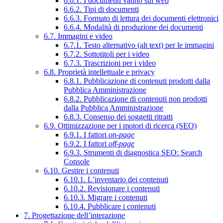
6.6.1. I documenti vanno sul web
6.6.2. Tipi di documenti
6.6.3. Formato di lettura dei documenti elettronici
6.6.4. Modalità di produzione dei documenti
6.7. Immagini e video
6.7.1. Testo alternativo (alt text) per le immagini
6.7.2. Sottotitoli per i video
6.7.3. Trascrizioni per i video
6.8. Proprietà intellettuale e privacy
6.8.1. Pubblicazione di contenuti prodotti dalla
Pubblica Amministrazione
6.8.2. Pubblicazione di contenuti non prodotti
dalla Pubblica Amministrazione
6.8.3. Consenso dei soggetti ritratti
6.9. Ottimizzazione per i motori di ricerca (SEO)
6.9.1. I fattori
on-page
6.9.2. I fattori
off-page
6.9.3. Strumenti di diagnostica SEO: Search
Console
6.10. Gestire i contenuti
6.10.1. L’inventario dei contenuti
6.10.2. Revisionare i contenuti
6.10.3. Migrare i contenuti
6.10.4. Pubblicare i contenuti
7. Progettazione dell’interazione