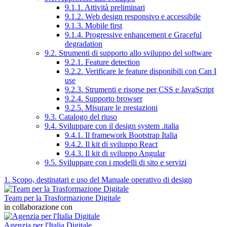
9.1.1. Attività preliminari
9.1.2. Web design responsivo e accessibile
9.1.3. Mobile first
9.1.4. Progressive enhancement e Graceful
degradation
9.2. Strumenti di supporto allo sviluppo del software
9.2.1. Feature detection
9.2.2. Verificare le feature disponibili con Can I
use
9.2.3. Strumenti e risorse per CSS e JavaScript
9.2.4. Supporto browser
9.2.5. Misurare le prestazioni
9.3. Catalogo del riuso
9.4. Sviluppare con il design system .italia
9.4.1. Il framework Bootstrap Italia
9.4.2. Il kit di sviluppo React
9.4.3. Il kit di sviluppo Angular
9.5. Sviluppare con i modelli di sito e servizi
1. Scopo, destinatari e uso del Manuale operativo di design
Team per la Trasformazione Digitale
in collaborazione con
Agenzia per l'Italia Digitale