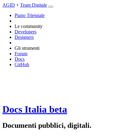
AGID
+
Team Digitale
Piano Triennale
Le community
Developers
Designers
Gli strumenti
Forum
Docs
GitHub
Docs Italia
beta
Documenti pubblici, digitali.