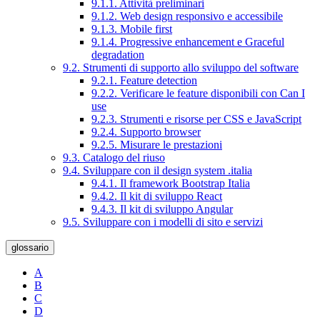
9.1.1. Attività preliminari
9.1.2. Web design responsivo e accessibile
9.1.3. Mobile first
9.1.4. Progressive enhancement e Graceful
degradation
9.2. Strumenti di supporto allo sviluppo del software
9.2.1. Feature detection
9.2.2. Verificare le feature disponibili con Can I
use
9.2.3. Strumenti e risorse per CSS e JavaScript
9.2.4. Supporto browser
9.2.5. Misurare le prestazioni
9.3. Catalogo del riuso
9.4. Sviluppare con il design system .italia
9.4.1. Il framework Bootstrap Italia
9.4.2. Il kit di sviluppo React
9.4.3. Il kit di sviluppo Angular
9.5. Sviluppare con i modelli di sito e servizi
glossario
A
B
C
D