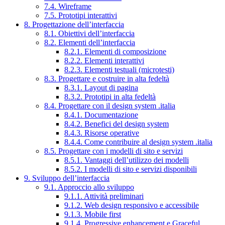
7.4. Wireframe
7.5. Prototipi interattivi
8. Progettazione dell’interfaccia
8.1. Obiettivi dell’interfaccia
8.2. Elementi dell’interfaccia
8.2.1. Elementi di composizione
8.2.2. Elementi interattivi
8.2.3. Elementi testuali (microtesti)
8.3. Progettare e costruire in alta fedeltà
8.3.1. Layout di pagina
8.3.2. Prototipi in alta fedeltà
8.4. Progettare con il design system .italia
8.4.1. Documentazione
8.4.2. Benefici del design system
8.4.3. Risorse operative
8.4.4. Come contribuire al design system .italia
8.5. Progettare con i modelli di sito e servizi
8.5.1. Vantaggi dell’utilizzo dei modelli
8.5.2. I modelli di sito e servizi disponibili
9. Sviluppo dell’interfaccia
9.1. Approccio allo sviluppo
9.1.1. Attività preliminari
9.1.2. Web design responsivo e accessibile
9.1.3. Mobile first
9.1.4. Progressive enhancement e Graceful