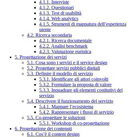
4.1.1. Interviste
4.1.2. Questionari
4.1.3. Test di usabilità
4.1.4. Web analytics
4.1.5. Strumenti di mappatura dell’esperienza
utente
4.2. Ricerca secondaria
4.2.1. Ricerca documentale
4.2.2. Analisi benchmark
4.2.3. Valutazione euristica
5. Progettazione dei servizi
5.1. Cosa sono i servizi e il service design
5.2. Progettare servizi pubblici digitali
5.3. Definire il modello di servizio
5.3.1. Identificare gli attori coinvolti
5.3.2. Formulare la proposta di valore
5.3.3. Inquadrare gli elementi costitutivi del
servizio
5.4. Descrivere il funzionamento del servizio
5.4.1. Mappare l’ecosistema
5.4.2. Rappresentare i flussi di servizio
5.5. Co-progettare le soluzioni
5.5.1. Workshop di co-progettazione
6. Progettazione dei contenuti
6.1. Cos’è il content design