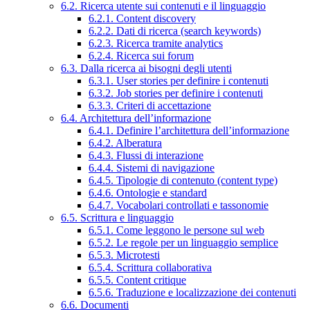
6.2. Ricerca utente sui contenuti e il linguaggio
6.2.1. Content discovery
6.2.2. Dati di ricerca (search keywords)
6.2.3. Ricerca tramite analytics
6.2.4. Ricerca sui forum
6.3. Dalla ricerca ai bisogni degli utenti
6.3.1. User stories per definire i contenuti
6.3.2. Job stories per definire i contenuti
6.3.3. Criteri di accettazione
6.4. Architettura dell’informazione
6.4.1. Definire l’architettura dell’informazione
6.4.2. Alberatura
6.4.3. Flussi di interazione
6.4.4. Sistemi di navigazione
6.4.5. Tipologie di contenuto (content type)
6.4.6. Ontologie e standard
6.4.7. Vocabolari controllati e tassonomie
6.5. Scrittura e linguaggio
6.5.1. Come leggono le persone sul web
6.5.2. Le regole per un linguaggio semplice
6.5.3. Microtesti
6.5.4. Scrittura collaborativa
6.5.5. Content critique
6.5.6. Traduzione e localizzazione dei contenuti
6.6. Documenti