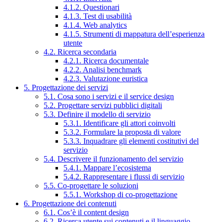
4.1.2. Questionari
4.1.3. Test di usabilità
4.1.4. Web analytics
4.1.5. Strumenti di mappatura dell’esperienza
utente
4.2. Ricerca secondaria
4.2.1. Ricerca documentale
4.2.2. Analisi benchmark
4.2.3. Valutazione euristica
5. Progettazione dei servizi
5.1. Cosa sono i servizi e il service design
5.2. Progettare servizi pubblici digitali
5.3. Definire il modello di servizio
5.3.1. Identificare gli attori coinvolti
5.3.2. Formulare la proposta di valore
5.3.3. Inquadrare gli elementi costitutivi del
servizio
5.4. Descrivere il funzionamento del servizio
5.4.1. Mappare l’ecosistema
5.4.2. Rappresentare i flussi di servizio
5.5. Co-progettare le soluzioni
5.5.1. Workshop di co-progettazione
6. Progettazione dei contenuti
6.1. Cos’è il content design
6.2. Ricerca utente sui contenuti e il linguaggio