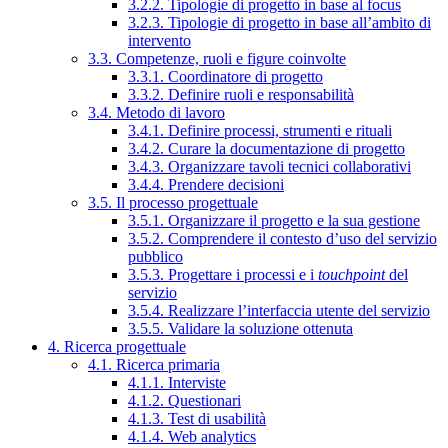
3.2.2. Tipologie di progetto in base al focus
3.2.3. Tipologie di progetto in base all’ambito di
intervento
3.3. Competenze, ruoli e figure coinvolte
3.3.1. Coordinatore di progetto
3.3.2. Definire ruoli e responsabilità
3.4. Metodo di lavoro
3.4.1. Definire processi, strumenti e rituali
3.4.2. Curare la documentazione di progetto
3.4.3. Organizzare tavoli tecnici collaborativi
3.4.4. Prendere decisioni
3.5. Il processo progettuale
3.5.1. Organizzare il progetto e la sua gestione
3.5.2. Comprendere il contesto d’uso del servizio
pubblico
3.5.3. Progettare i processi e i
touchpoint
del
servizio
3.5.4. Realizzare l’interfaccia utente del servizio
3.5.5. Validare la soluzione ottenuta
4. Ricerca progettuale
4.1. Ricerca primaria
4.1.1. Interviste
4.1.2. Questionari
4.1.3. Test di usabilità
4.1.4. Web analytics