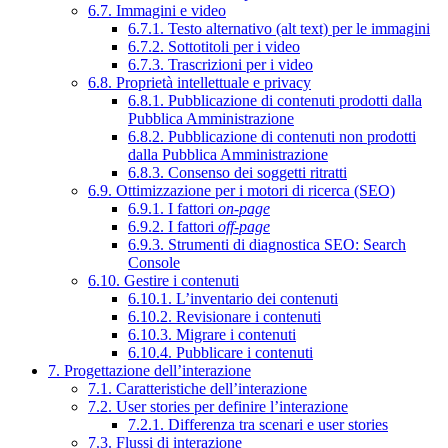
6.7. Immagini e video
6.7.1. Testo alternativo (alt text) per le immagini
6.7.2. Sottotitoli per i video
6.7.3. Trascrizioni per i video
6.8. Proprietà intellettuale e privacy
6.8.1. Pubblicazione di contenuti prodotti dalla
Pubblica Amministrazione
6.8.2. Pubblicazione di contenuti non prodotti
dalla Pubblica Amministrazione
6.8.3. Consenso dei soggetti ritratti
6.9. Ottimizzazione per i motori di ricerca (SEO)
6.9.1. I fattori
on-page
6.9.2. I fattori
off-page
6.9.3. Strumenti di diagnostica SEO: Search
Console
6.10. Gestire i contenuti
6.10.1. L’inventario dei contenuti
6.10.2. Revisionare i contenuti
6.10.3. Migrare i contenuti
6.10.4. Pubblicare i contenuti
7. Progettazione dell’interazione
7.1. Caratteristiche dell’interazione
7.2. User stories per definire l’interazione
7.2.1. Differenza tra scenari e user stories
7.3. Flussi di interazione