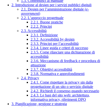
1.3. Contribuisci al manuale
2. Introduzione al design per i servizi pubblici digitali
2.1. Design per l’amministrazione digitale (
e-
government
)
2.2. L’approccio progettuale
2.2.1. Buone pratiche
2.2.2. Principi
2.3. Accessibilità
2.3.1. Definizione
2.3.2. Accessibilità by design
2.3.3. Principi per l’accessibilità
2.3.4. Linee guida e criteri di successo
2.3.5. Come rilasciare una dichiarazione di
accessibilità
2.3.6. Meccanismo di feedback e procedura di
attuazione
2.3.7. Obiettivi accessibilità
2.3.8. Normativa e approfondimenti
2.4. Privacy
2.4.1. Come rispettare la privacy sin dalla
progettazione di un sito o servizio digitale
2.4.2. Richiedi il consenso quando necessario
2.4.3. Le basi del sito web: architettura,
informativa privacy, riferimenti DPO
3. Pianificazione, gestione e strategia