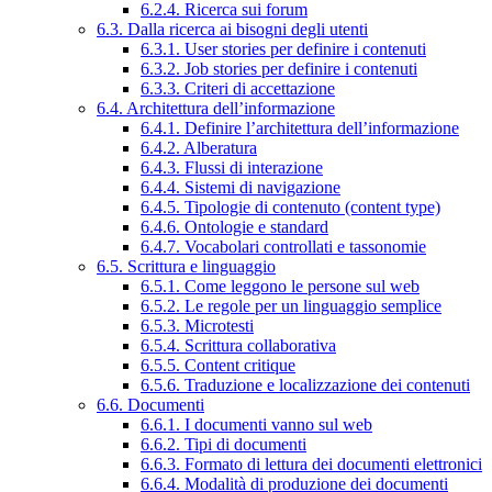
6.2.4. Ricerca sui forum
6.3. Dalla ricerca ai bisogni degli utenti
6.3.1. User stories per definire i contenuti
6.3.2. Job stories per definire i contenuti
6.3.3. Criteri di accettazione
6.4. Architettura dell’informazione
6.4.1. Definire l’architettura dell’informazione
6.4.2. Alberatura
6.4.3. Flussi di interazione
6.4.4. Sistemi di navigazione
6.4.5. Tipologie di contenuto (content type)
6.4.6. Ontologie e standard
6.4.7. Vocabolari controllati e tassonomie
6.5. Scrittura e linguaggio
6.5.1. Come leggono le persone sul web
6.5.2. Le regole per un linguaggio semplice
6.5.3. Microtesti
6.5.4. Scrittura collaborativa
6.5.5. Content critique
6.5.6. Traduzione e localizzazione dei contenuti
6.6. Documenti
6.6.1. I documenti vanno sul web
6.6.2. Tipi di documenti
6.6.3. Formato di lettura dei documenti elettronici
6.6.4. Modalità di produzione dei documenti