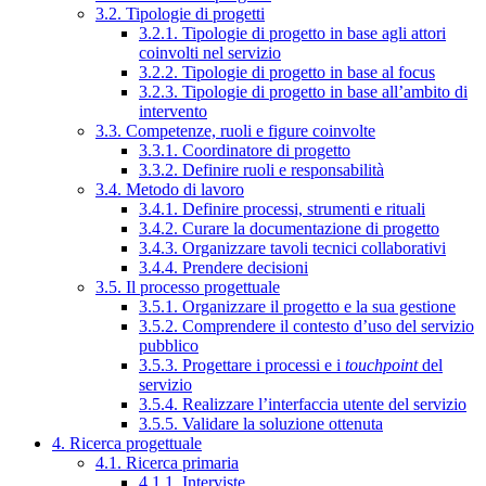
3.2. Tipologie di progetti
3.2.1. Tipologie di progetto in base agli attori
coinvolti nel servizio
3.2.2. Tipologie di progetto in base al focus
3.2.3. Tipologie di progetto in base all’ambito di
intervento
3.3. Competenze, ruoli e figure coinvolte
3.3.1. Coordinatore di progetto
3.3.2. Definire ruoli e responsabilità
3.4. Metodo di lavoro
3.4.1. Definire processi, strumenti e rituali
3.4.2. Curare la documentazione di progetto
3.4.3. Organizzare tavoli tecnici collaborativi
3.4.4. Prendere decisioni
3.5. Il processo progettuale
3.5.1. Organizzare il progetto e la sua gestione
3.5.2. Comprendere il contesto d’uso del servizio
pubblico
3.5.3. Progettare i processi e i
touchpoint
del
servizio
3.5.4. Realizzare l’interfaccia utente del servizio
3.5.5. Validare la soluzione ottenuta
4. Ricerca progettuale
4.1. Ricerca primaria
4.1.1. Interviste