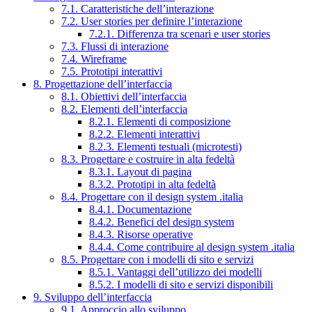
7.1. Caratteristiche dell’interazione
7.2. User stories per definire l’interazione
7.2.1. Differenza tra scenari e user stories
7.3. Flussi di interazione
7.4. Wireframe
7.5. Prototipi interattivi
8. Progettazione dell’interfaccia
8.1. Obiettivi dell’interfaccia
8.2. Elementi dell’interfaccia
8.2.1. Elementi di composizione
8.2.2. Elementi interattivi
8.2.3. Elementi testuali (microtesti)
8.3. Progettare e costruire in alta fedeltà
8.3.1. Layout di pagina
8.3.2. Prototipi in alta fedeltà
8.4. Progettare con il design system .italia
8.4.1. Documentazione
8.4.2. Benefici del design system
8.4.3. Risorse operative
8.4.4. Come contribuire al design system .italia
8.5. Progettare con i modelli di sito e servizi
8.5.1. Vantaggi dell’utilizzo dei modelli
8.5.2. I modelli di sito e servizi disponibili
9. Sviluppo dell’interfaccia
9.1. Approccio allo sviluppo