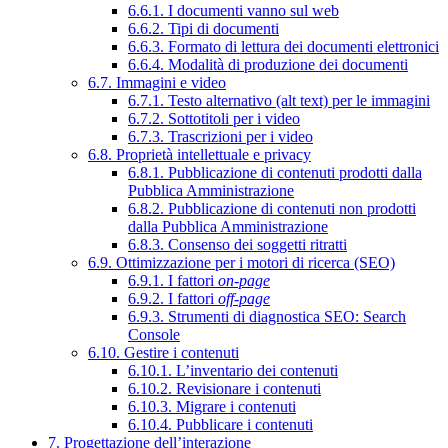
6.6.1. I documenti vanno sul web
6.6.2. Tipi di documenti
6.6.3. Formato di lettura dei documenti elettronici
6.6.4. Modalità di produzione dei documenti
6.7. Immagini e video
6.7.1. Testo alternativo (alt text) per le immagini
6.7.2. Sottotitoli per i video
6.7.3. Trascrizioni per i video
6.8. Proprietà intellettuale e privacy
6.8.1. Pubblicazione di contenuti prodotti dalla
Pubblica Amministrazione
6.8.2. Pubblicazione di contenuti non prodotti
dalla Pubblica Amministrazione
6.8.3. Consenso dei soggetti ritratti
6.9. Ottimizzazione per i motori di ricerca (SEO)
6.9.1. I fattori
on-page
6.9.2. I fattori
off-page
6.9.3. Strumenti di diagnostica SEO: Search
Console
6.10. Gestire i contenuti
6.10.1. L’inventario dei contenuti
6.10.2. Revisionare i contenuti
6.10.3. Migrare i contenuti
6.10.4. Pubblicare i contenuti
7. Progettazione dell’interazione