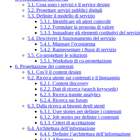
5.1. Cosa sono i servizi e il service design
5.2. Progettare servizi pubblici digitali
5.3. Definire il modello di servizio
5.3.1. Identificare gli attori coinvolti
5.3.2. Formulare la proposta di valore
5.3.3. Inquadrare gli elementi costitutivi del serviz
5.4. Descrivere il funzionamento del servizio
5.4.1. Mappare l’ecosistema
5.4.2. Rappresentare i flussi di servizio
5.5. Co-progettare le soluzioni
5.5.1. Workshop di co-progettazione
6. Progettazione dei contenuti
6.1. Cos’è il content design
6.2. Ricerca utente sui contenuti e il linguaggio
6.2.1. Content discovery
6.2.2. Dati di ricerca (search keywords)
6.2.3. Ricerca tramite analytics
6.2.4. Ricerca sui forum
6.3. Dalla ricerca ai bisogni degli utenti
6.3.1. User stories per definire i contenuti
6.3.2. Job stories per definire i contenuti
6.3.3. Criteri di accettazione
6.4. Architettura dell’informazione
6.4.1. Definire l’architettura dell’informazione
6.4.2. Alberatura