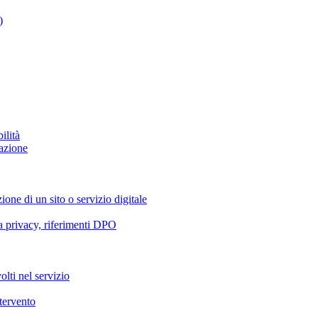
)
ilità
azione
ione di un sito o servizio digitale
va privacy, riferimenti DPO
olti nel servizio
ntervento