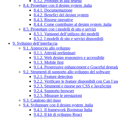
8.3.2. Prototipi in alta fedeltà
8.4. Progettare con il design system .italia
8.4.1. Documentazione
8.4.2. Benefici del design system
8.4.3. Risorse operative
8.4.4. Come contribuire al design system .italia
8.5. Progettare con i modelli di sito e servizi
8.5.1. Vantaggi dell’utilizzo dei modelli
8.5.2. I modelli di sito e servizi disponibili
9. Sviluppo dell’interfaccia
9.1. Approccio allo sviluppo
9.1.1. Attività preliminari
9.1.2. Web design responsivo e accessibile
9.1.3. Mobile first
9.1.4. Progressive enhancement e Graceful degrad
9.2. Strumenti di supporto allo sviluppo del software
9.2.1. Feature detection
9.2.2. Verificare le feature disponibili con Can I us
9.2.3. Strumenti e risorse per CSS e JavaScript
9.2.4. Supporto browser
9.2.5. Misurare le prestazioni
9.3. Catalogo del riuso
9.4. Sviluppare con il design system .italia
9.4.1. Il framework Bootstrap Italia
9.4.2. Il kit di sviluppo React