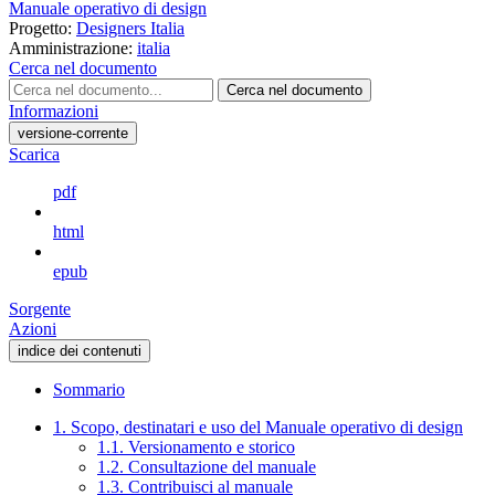
Manuale operativo di design
Progetto:
Designers Italia
Amministrazione:
italia
Cerca nel documento
Cerca nel documento
Informazioni
versione-corrente
Scarica
pdf
html
epub
Sorgente
Azioni
indice dei contenuti
Sommario
1. Scopo, destinatari e uso del Manuale operativo di design
1.1. Versionamento e storico
1.2. Consultazione del manuale
1.3. Contribuisci al manuale