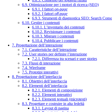
6.8.3. Consenso dei soggetti ritratti
6.9. Ottimizzazione per i motori di ricerca (SEO)
6.9.1. I fattori
on-page
6.9.2. I fattori
off-page
6.9.3. Strumenti di diagnostica SEO: Search Cons
6.10. Gestire i contenuti
6.10.1. L’inventario dei contenuti
6.10.2. Revisionare i contenuti
6.10.3. Migrare i contenuti
6.10.4. Pubblicare i contenuti
7. Progettazione dell’interazione
7.1. Caratteristiche dell’interazione
7.2. User stories per definire l’interazione
7.2.1. Differenza tra scenari e user stories
7.3. Flussi di interazione
7.4. Wireframe
7.5. Prototipi interattivi
8. Progettazione dell’interfaccia
8.1. Obiettivi dell’interfaccia
8.2. Elementi dell’interfaccia
8.2.1. Elementi di composizione
8.2.2. Elementi interattivi
8.2.3. Elementi testuali (microtesti)
8.3. Progettare e costruire in alta fedeltà
8.3.1. Layout di pagina