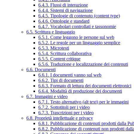
6.4.3. Flussi di interazione
6.4.4. Sistemi di navigazione
6.4.5. Tipologie di contenuto (content type)
6.4.6. Ontologie e standard
6.4.7. Vocabolari controllati e tassonomie
6.5. Scrittura e linguaggio
6.5.1. Come leggono le persone sul web
6.5.2. Le regole per un linguaggio semplice
6.5.3. Microtesti
6.5.4. Scrittura collaborativa
6.5.5. Content critique
6.5.6. Traduzione e localizzazione dei contenuti
6.6. Documenti
6.6.1. I documenti vanno sul web
6.6.2. Tipi di documenti
6.6.3. Formato di lettura dei documenti elettronici
6.6.4. Modalità di produzione dei documenti
6.7. Immagini e video
6.7.1. Testo alternativo (alt text) per le immagini
6.7.2. Sottotitoli per i video
6.7.3. Trascrizioni per i video
6.8. Proprietà intellettuale e privacy
6.8.1. Pubblicazione di contenuti prodotti dalla P
6.8.2. Pubblicazione di contenuti non prodotti dal