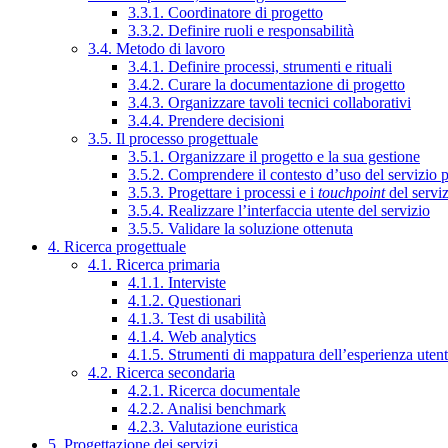
3.3.1. Coordinatore di progetto
3.3.2. Definire ruoli e responsabilità
3.4. Metodo di lavoro
3.4.1. Definire processi, strumenti e rituali
3.4.2. Curare la documentazione di progetto
3.4.3. Organizzare tavoli tecnici collaborativi
3.4.4. Prendere decisioni
3.5. Il processo progettuale
3.5.1. Organizzare il progetto e la sua gestione
3.5.2. Comprendere il contesto d’uso del servizio 
3.5.3. Progettare i processi e i
touchpoint
del servi
3.5.4. Realizzare l’interfaccia utente del servizio
3.5.5. Validare la soluzione ottenuta
4. Ricerca progettuale
4.1. Ricerca primaria
4.1.1. Interviste
4.1.2. Questionari
4.1.3. Test di usabilità
4.1.4. Web analytics
4.1.5. Strumenti di mappatura dell’esperienza uten
4.2. Ricerca secondaria
4.2.1. Ricerca documentale
4.2.2. Analisi benchmark
4.2.3. Valutazione euristica
5. Progettazione dei servizi