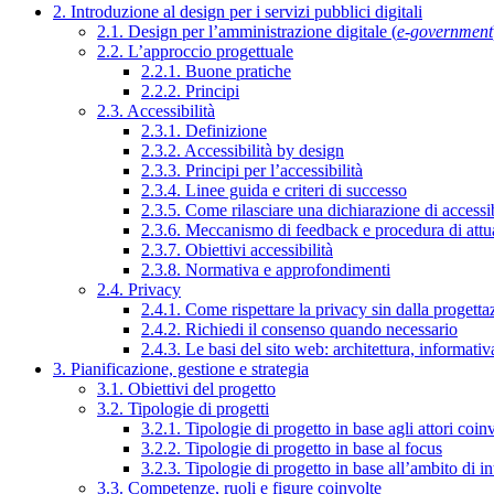
2. Introduzione al design per i servizi pubblici digitali
2.1. Design per l’amministrazione digitale (
e-government
2.2. L’approccio progettuale
2.2.1. Buone pratiche
2.2.2. Principi
2.3. Accessibilità
2.3.1. Definizione
2.3.2. Accessibilità by design
2.3.3. Principi per l’accessibilità
2.3.4. Linee guida e criteri di successo
2.3.5. Come rilasciare una dichiarazione di accessib
2.3.6. Meccanismo di feedback e procedura di attu
2.3.7. Obiettivi accessibilità
2.3.8. Normativa e approfondimenti
2.4. Privacy
2.4.1. Come rispettare la privacy sin dalla progettaz
2.4.2. Richiedi il consenso quando necessario
2.4.3. Le basi del sito web: architettura, informati
3. Pianificazione, gestione e strategia
3.1. Obiettivi del progetto
3.2. Tipologie di progetti
3.2.1. Tipologie di progetto in base agli attori coinv
3.2.2. Tipologie di progetto in base al focus
3.2.3. Tipologie di progetto in base all’ambito di i
3.3. Competenze, ruoli e figure coinvolte