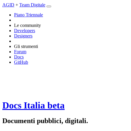
AGID
+
Team Digitale
Piano Triennale
Le community
Developers
Designers
Gli strumenti
Forum
Docs
GitHub
Docs Italia
beta
Documenti pubblici, digitali.