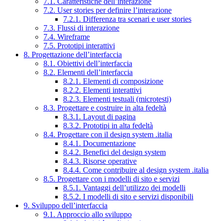
7.1. Caratteristiche dell’interazione
7.2. User stories per definire l’interazione
7.2.1. Differenza tra scenari e user stories
7.3. Flussi di interazione
7.4. Wireframe
7.5. Prototipi interattivi
8. Progettazione dell’interfaccia
8.1. Obiettivi dell’interfaccia
8.2. Elementi dell’interfaccia
8.2.1. Elementi di composizione
8.2.2. Elementi interattivi
8.2.3. Elementi testuali (microtesti)
8.3. Progettare e costruire in alta fedeltà
8.3.1. Layout di pagina
8.3.2. Prototipi in alta fedeltà
8.4. Progettare con il design system .italia
8.4.1. Documentazione
8.4.2. Benefici del design system
8.4.3. Risorse operative
8.4.4. Come contribuire al design system .italia
8.5. Progettare con i modelli di sito e servizi
8.5.1. Vantaggi dell’utilizzo dei modelli
8.5.2. I modelli di sito e servizi disponibili
9. Sviluppo dell’interfaccia
9.1. Approccio allo sviluppo