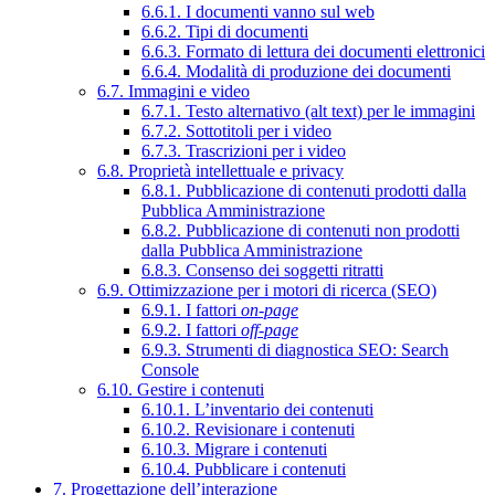
6.6.1. I documenti vanno sul web
6.6.2. Tipi di documenti
6.6.3. Formato di lettura dei documenti elettronici
6.6.4. Modalità di produzione dei documenti
6.7. Immagini e video
6.7.1. Testo alternativo (alt text) per le immagini
6.7.2. Sottotitoli per i video
6.7.3. Trascrizioni per i video
6.8. Proprietà intellettuale e privacy
6.8.1. Pubblicazione di contenuti prodotti dalla
Pubblica Amministrazione
6.8.2. Pubblicazione di contenuti non prodotti
dalla Pubblica Amministrazione
6.8.3. Consenso dei soggetti ritratti
6.9. Ottimizzazione per i motori di ricerca (SEO)
6.9.1. I fattori
on-page
6.9.2. I fattori
off-page
6.9.3. Strumenti di diagnostica SEO: Search
Console
6.10. Gestire i contenuti
6.10.1. L’inventario dei contenuti
6.10.2. Revisionare i contenuti
6.10.3. Migrare i contenuti
6.10.4. Pubblicare i contenuti
7. Progettazione dell’interazione