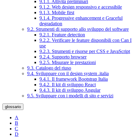
9.1.1. Attività preliminari
9.1.2. Web design responsivo e accessibile
9.1.3. Mobile first
9.1.4. Progressive enhancement e Graceful
degradation
9.2. Strumenti di supporto allo sviluppo del software
9.2.1. Feature detection
9.2.2. Verificare le feature disponibili con Can I
use
9.2.3. Strumenti e risorse per CSS e JavaScript
9.2.4. Supporto browser
9.2.5. Misurare le prestazioni
9.3. Catalogo del riuso
9.4. Sviluppare con il design system .italia
9.4.1. Il framework Bootstrap Italia
9.4.2. Il kit di sviluppo React
9.4.3. Il kit di sviluppo Angular
9.5. Sviluppare con i modelli di sito e servizi
glossario
A
B
C
D