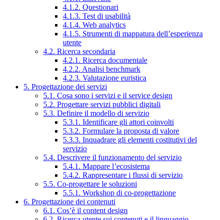
4.1.2. Questionari
4.1.3. Test di usabilità
4.1.4. Web analytics
4.1.5. Strumenti di mappatura dell’esperienza
utente
4.2. Ricerca secondaria
4.2.1. Ricerca documentale
4.2.2. Analisi benchmark
4.2.3. Valutazione euristica
5. Progettazione dei servizi
5.1. Cosa sono i servizi e il service design
5.2. Progettare servizi pubblici digitali
5.3. Definire il modello di servizio
5.3.1. Identificare gli attori coinvolti
5.3.2. Formulare la proposta di valore
5.3.3. Inquadrare gli elementi costitutivi del
servizio
5.4. Descrivere il funzionamento del servizio
5.4.1. Mappare l’ecosistema
5.4.2. Rappresentare i flussi di servizio
5.5. Co-progettare le soluzioni
5.5.1. Workshop di co-progettazione
6. Progettazione dei contenuti
6.1. Cos’è il content design
6.2. Ricerca utente sui contenuti e il linguaggio