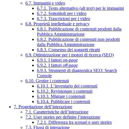
6.7. Immagini e video
6.7.1. Testo alternativo (alt text) per le immagini
6.7.2. Sottotitoli per i video
6.7.3. Trascrizioni per i video
6.8. Proprietà intellettuale e privacy
6.8.1. Pubblicazione di contenuti prodotti dalla
Pubblica Amministrazione
6.8.2. Pubblicazione di contenuti non prodotti
dalla Pubblica Amministrazione
6.8.3. Consenso dei soggetti ritratti
6.9. Ottimizzazione per i motori di ricerca (SEO)
6.9.1. I fattori
on-page
6.9.2. I fattori
off-page
6.9.3. Strumenti di diagnostica SEO: Search
Console
6.10. Gestire i contenuti
6.10.1. L’inventario dei contenuti
6.10.2. Revisionare i contenuti
6.10.3. Migrare i contenuti
6.10.4. Pubblicare i contenuti
7. Progettazione dell’interazione
7.1. Caratteristiche dell’interazione
7.2. User stories per definire l’interazione
7.2.1. Differenza tra scenari e user stories
7.3. Flussi di interazione