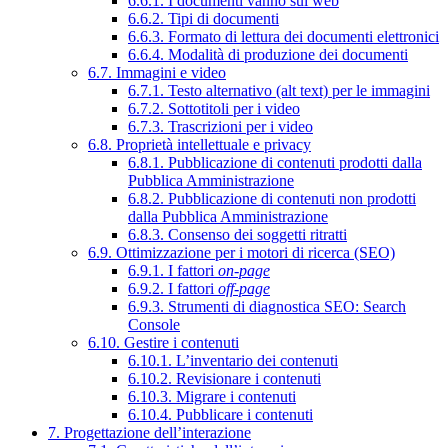
6.6.1. I documenti vanno sul web
6.6.2. Tipi di documenti
6.6.3. Formato di lettura dei documenti elettronici
6.6.4. Modalità di produzione dei documenti
6.7. Immagini e video
6.7.1. Testo alternativo (alt text) per le immagini
6.7.2. Sottotitoli per i video
6.7.3. Trascrizioni per i video
6.8. Proprietà intellettuale e privacy
6.8.1. Pubblicazione di contenuti prodotti dalla
Pubblica Amministrazione
6.8.2. Pubblicazione di contenuti non prodotti
dalla Pubblica Amministrazione
6.8.3. Consenso dei soggetti ritratti
6.9. Ottimizzazione per i motori di ricerca (SEO)
6.9.1. I fattori
on-page
6.9.2. I fattori
off-page
6.9.3. Strumenti di diagnostica SEO: Search
Console
6.10. Gestire i contenuti
6.10.1. L’inventario dei contenuti
6.10.2. Revisionare i contenuti
6.10.3. Migrare i contenuti
6.10.4. Pubblicare i contenuti
7. Progettazione dell’interazione