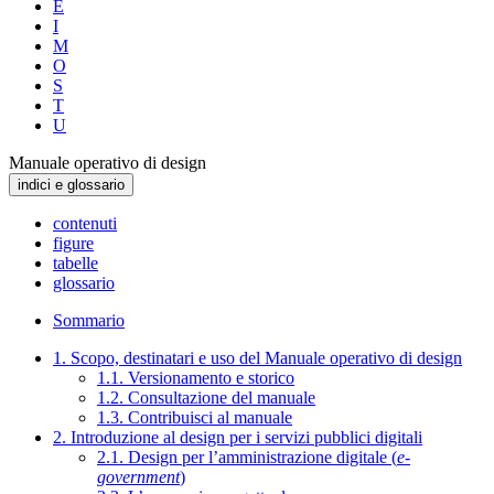
E
I
M
O
S
T
U
Manuale operativo di design
indici e glossario
contenuti
figure
tabelle
glossario
Sommario
1. Scopo, destinatari e uso del Manuale operativo di design
1.1. Versionamento e storico
1.2. Consultazione del manuale
1.3. Contribuisci al manuale
2. Introduzione al design per i servizi pubblici digitali
2.1. Design per l’amministrazione digitale (
e-
government
)