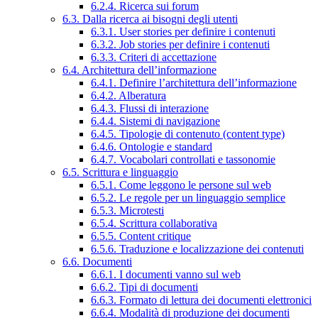
6.2.4. Ricerca sui forum
6.3. Dalla ricerca ai bisogni degli utenti
6.3.1. User stories per definire i contenuti
6.3.2. Job stories per definire i contenuti
6.3.3. Criteri di accettazione
6.4. Architettura dell’informazione
6.4.1. Definire l’architettura dell’informazione
6.4.2. Alberatura
6.4.3. Flussi di interazione
6.4.4. Sistemi di navigazione
6.4.5. Tipologie di contenuto (content type)
6.4.6. Ontologie e standard
6.4.7. Vocabolari controllati e tassonomie
6.5. Scrittura e linguaggio
6.5.1. Come leggono le persone sul web
6.5.2. Le regole per un linguaggio semplice
6.5.3. Microtesti
6.5.4. Scrittura collaborativa
6.5.5. Content critique
6.5.6. Traduzione e localizzazione dei contenuti
6.6. Documenti
6.6.1. I documenti vanno sul web
6.6.2. Tipi di documenti
6.6.3. Formato di lettura dei documenti elettronici
6.6.4. Modalità di produzione dei documenti