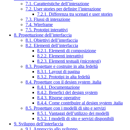
7.1. Caratteristiche dell’interazione
7.2. User stories per definire l’interazione
7.2.1. Differenza tra scenari e user stories
7.3. Flussi di interazione
7.4. Wireframe
7.5. Prototipi interattivi
8. Progettazione dell’interfaccia
8.1. Obiettivi dell’interfaccia
8.2. Elementi dell’interfaccia
8.2.1. Elementi di composizione
8.2.2. Elementi interattivi
8.2.3. Elementi testuali (microtesti)
8.3. Progettare e costruire in alta fedeltà
8.3.1. Layout di pagina
8.3.2. Prototipi in alta fedeltà
8.4. Progettare con il design system .italia
8.4.1. Documentazione
8.4.2. Benefici del design system
8.4.3. Risorse operative
8.4.4. Come contribuire al design system .italia
8.5. Progettare con i modelli di sito e servizi
8.5.1. Vantaggi dell’utilizzo dei modelli
8.5.2. I modelli di sito e servizi disponibili
9. Sviluppo dell’interfaccia
9.1. Approccio allo sviluppo