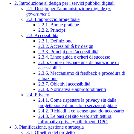
2. Introduzione al design per i servizi pubblici digitali
2.1. Design per l’amministrazione digitale (
e-
government
)
2.2. L’approccio progettuale
2.2.1. Buone pratiche
2.2.2. Principi
2.3. Accessibilità
2.3.1. Definizione
2.3.2. Accessibilità by design
2.3.3. Principi per l’accessibilità
2.3.4. Linee guida e criteri di successo
2.3.5. Come rilasciare una dichiarazione di
accessibilità
2.3.6. Meccanismo di feedback e procedura di
attuazione
2.3.7. Obiettivi accessibilità
2.3.8. Normativa e approfondimenti
2.4. Privacy
2.4.1. Come rispettare la privacy sin dalla
progettazione di un sito o servizio digitale
2.4.2. Richiedi il consenso quando necessario
2.4.3. Le basi del sito web: architettura,
informativa privacy, riferimenti DPO
3. Pianificazione, gestione e strategia
3.1. Obiettivi del progetto