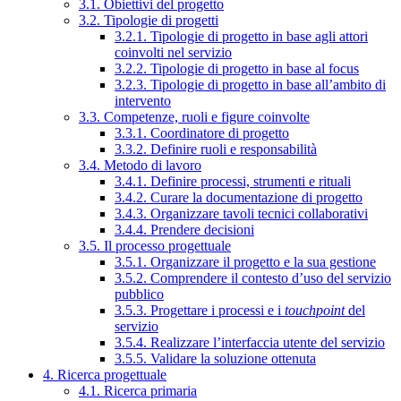
3.1. Obiettivi del progetto
3.2. Tipologie di progetti
3.2.1. Tipologie di progetto in base agli attori
coinvolti nel servizio
3.2.2. Tipologie di progetto in base al focus
3.2.3. Tipologie di progetto in base all’ambito di
intervento
3.3. Competenze, ruoli e figure coinvolte
3.3.1. Coordinatore di progetto
3.3.2. Definire ruoli e responsabilità
3.4. Metodo di lavoro
3.4.1. Definire processi, strumenti e rituali
3.4.2. Curare la documentazione di progetto
3.4.3. Organizzare tavoli tecnici collaborativi
3.4.4. Prendere decisioni
3.5. Il processo progettuale
3.5.1. Organizzare il progetto e la sua gestione
3.5.2. Comprendere il contesto d’uso del servizio
pubblico
3.5.3. Progettare i processi e i
touchpoint
del
servizio
3.5.4. Realizzare l’interfaccia utente del servizio
3.5.5. Validare la soluzione ottenuta
4. Ricerca progettuale
4.1. Ricerca primaria