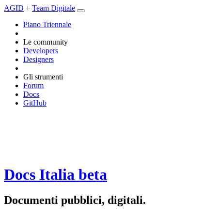
AGID
+
Team Digitale
Piano Triennale
Le community
Developers
Designers
Gli strumenti
Forum
Docs
GitHub
Docs Italia
beta
Documenti pubblici, digitali.