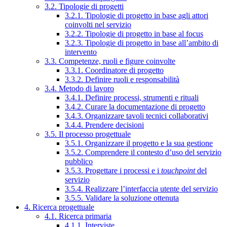
3.2. Tipologie di progetti
3.2.1. Tipologie di progetto in base agli attori
coinvolti nel servizio
3.2.2. Tipologie di progetto in base al focus
3.2.3. Tipologie di progetto in base all’ambito di
intervento
3.3. Competenze, ruoli e figure coinvolte
3.3.1. Coordinatore di progetto
3.3.2. Definire ruoli e responsabilità
3.4. Metodo di lavoro
3.4.1. Definire processi, strumenti e rituali
3.4.2. Curare la documentazione di progetto
3.4.3. Organizzare tavoli tecnici collaborativi
3.4.4. Prendere decisioni
3.5. Il processo progettuale
3.5.1. Organizzare il progetto e la sua gestione
3.5.2. Comprendere il contesto d’uso del servizio
pubblico
3.5.3. Progettare i processi e i
touchpoint
del
servizio
3.5.4. Realizzare l’interfaccia utente del servizio
3.5.5. Validare la soluzione ottenuta
4. Ricerca progettuale
4.1. Ricerca primaria
4.1.1. Interviste