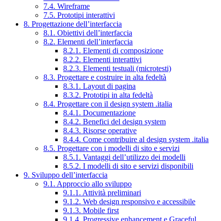
7.4. Wireframe
7.5. Prototipi interattivi
8. Progettazione dell’interfaccia
8.1. Obiettivi dell’interfaccia
8.2. Elementi dell’interfaccia
8.2.1. Elementi di composizione
8.2.2. Elementi interattivi
8.2.3. Elementi testuali (microtesti)
8.3. Progettare e costruire in alta fedeltà
8.3.1. Layout di pagina
8.3.2. Prototipi in alta fedeltà
8.4. Progettare con il design system .italia
8.4.1. Documentazione
8.4.2. Benefici del design system
8.4.3. Risorse operative
8.4.4. Come contribuire al design system .italia
8.5. Progettare con i modelli di sito e servizi
8.5.1. Vantaggi dell’utilizzo dei modelli
8.5.2. I modelli di sito e servizi disponibili
9. Sviluppo dell’interfaccia
9.1. Approccio allo sviluppo
9.1.1. Attività preliminari
9.1.2. Web design responsivo e accessibile
9.1.3. Mobile first
9.1.4. Progressive enhancement e Graceful