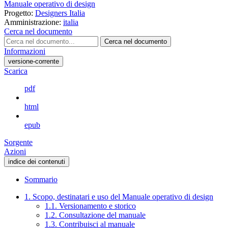
Manuale operativo di design
Progetto:
Designers Italia
Amministrazione:
italia
Cerca nel documento
Cerca nel documento
Informazioni
versione-corrente
Scarica
pdf
html
epub
Sorgente
Azioni
indice dei contenuti
Sommario
1. Scopo, destinatari e uso del Manuale operativo di design
1.1. Versionamento e storico
1.2. Consultazione del manuale
1.3. Contribuisci al manuale