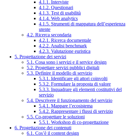
4.1.1. Interviste
4.1.2. Questionari
4.1.3. Test di usabilità
4.1.4. Web analytics
4.1.5. Strumenti di mappatura dell’esperienza
utente
4.2. Ricerca secondaria
4.2.1. Ricerca documentale
4.2.2. Analisi benchmark
4.2.3. Valutazione euristica
5. Progettazione dei servizi
5.1. Cosa sono i servizi e il service design
5.2. Progettare servizi pubblici digitali
5.3. Definire il modello di servizio
5.3.1. Identificare gli attori coinvolti
5.3.2. Formulare la proposta di valore
5.3.3. Inquadrare gli elementi costitutivi del
servizio
5.4. Descrivere il funzionamento del servizio
5.4.1. Mappare l’ecosistema
5.4.2. Rappresentare i flussi di servizio
5.5. Co-progettare le soluzioni
5.5.1. Workshop di co-progettazione
6. Progettazione dei contenuti
6.1. Cos’è il content design