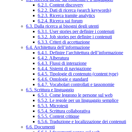
6.2.1. Content discovery
6.2.2. Dati di ricerca (search keywords)
6.2.3. Ricerca tramite analytics
6.2.4. Ricerca sui forum
6.3. Dalla ricerca ai bisogni degli utenti
6.3.1. User stories per definire i contenuti
6.3.2. Job stories per definire i contenuti
6.3.3. Criteri di accettazione
6.4. Architettura dell’informazione
6.4.1. Definire l’architettura dell’informazione
6.4.2. Alberatura
6.4.3. Flussi di interazione
6.4.4. Sistemi di navigazione
6.4.5. Tipologie di contenuto (content type)
6.4.6. Ontologie e standard
6.4.7. Vocabolari controllati e tassonomie
6.5. Scrittura e linguaggio
6.5.1. Come leggono le persone sul web
6.5.2. Le regole per un linguaggio semplice
6.5.3. Microtesti
6.5.4. Scrittura collaborativa
6.5.5. Content critique
6.5.6. Traduzione e localizzazione dei contenuti
6.6. Documenti