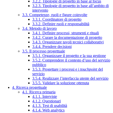
3.2.2. Tipologie di progetto in base al focus
3.2.3. Tipologie di progetto in base all’ambito di
intervento
3.3. Competenze, ruoli e figure coinvolte
3.3.1. Coordinatore di progetto
3.3.2. Definire ruoli e responsabilità
3.4. Metodo di lavoro
3.4.1. Definire processi, strumenti e rituali
3.4.2. Curare la documentazione di progetto
3.4.3. Organizzare tavoli tecnici collaborativi
3.4.4. Prendere decisioni
3.5. Il processo progettuale
3.5.1. Organizzare il progetto e la sua gestione
3.5.2. Comprendere il contesto d’uso del servizio
pubblico
3.5.3. Progettare i processi e i
touchpoint
del
servizio
3.5.4. Realizzare l’interfaccia utente del servizio
3.5.5. Validare la soluzione ottenuta
4. Ricerca progettuale
4.1. Ricerca primaria
4.1.1. Interviste
4.1.2. Questionari
4.1.3. Test di usabilità
4.1.4. Web analytics