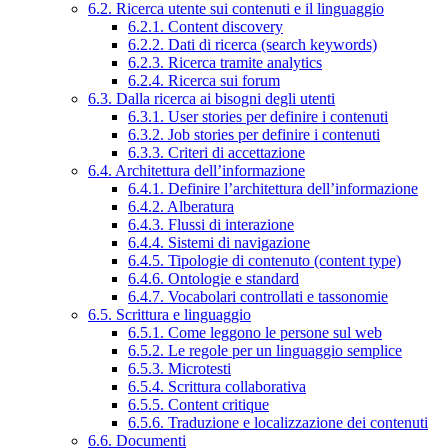
6.2. Ricerca utente sui contenuti e il linguaggio
6.2.1. Content discovery
6.2.2. Dati di ricerca (search keywords)
6.2.3. Ricerca tramite analytics
6.2.4. Ricerca sui forum
6.3. Dalla ricerca ai bisogni degli utenti
6.3.1. User stories per definire i contenuti
6.3.2. Job stories per definire i contenuti
6.3.3. Criteri di accettazione
6.4. Architettura dell’informazione
6.4.1. Definire l’architettura dell’informazione
6.4.2. Alberatura
6.4.3. Flussi di interazione
6.4.4. Sistemi di navigazione
6.4.5. Tipologie di contenuto (content type)
6.4.6. Ontologie e standard
6.4.7. Vocabolari controllati e tassonomie
6.5. Scrittura e linguaggio
6.5.1. Come leggono le persone sul web
6.5.2. Le regole per un linguaggio semplice
6.5.3. Microtesti
6.5.4. Scrittura collaborativa
6.5.5. Content critique
6.5.6. Traduzione e localizzazione dei contenuti
6.6. Documenti