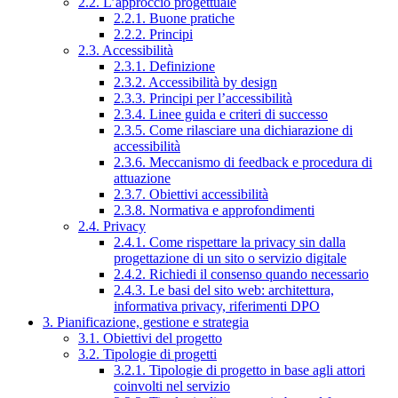
2.2. L’approccio progettuale
2.2.1. Buone pratiche
2.2.2. Principi
2.3. Accessibilità
2.3.1. Definizione
2.3.2. Accessibilità by design
2.3.3. Principi per l’accessibilità
2.3.4. Linee guida e criteri di successo
2.3.5. Come rilasciare una dichiarazione di
accessibilità
2.3.6. Meccanismo di feedback e procedura di
attuazione
2.3.7. Obiettivi accessibilità
2.3.8. Normativa e approfondimenti
2.4. Privacy
2.4.1. Come rispettare la privacy sin dalla
progettazione di un sito o servizio digitale
2.4.2. Richiedi il consenso quando necessario
2.4.3. Le basi del sito web: architettura,
informativa privacy, riferimenti DPO
3. Pianificazione, gestione e strategia
3.1. Obiettivi del progetto
3.2. Tipologie di progetti
3.2.1. Tipologie di progetto in base agli attori
coinvolti nel servizio