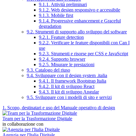
9.1.1. Attività preliminari
9.1.2. Web design responsivo e accessibile
9.1.3. Mobile first
9.1.4. Progressive enhancement e Graceful
degradation
9.2. Strumenti di supporto allo sviluppo del software
9.2.1. Feature detection
9.2.2. Verificare le feature disponibili con Can I
use
9.2.3. Strumenti e risorse per CSS e JavaScript
9.2.4. Supporto browser
9.2.5. Misurare le prestazioni
9.3. Catalogo del riuso
9.4. Sviluppare con il design system .italia
9.4.1. Il framework Bootstrap Italia
9.4.2. Il kit di sviluppo React
9.4.3. Il kit di sviluppo Angular
9.5. Sviluppare con i modelli di sito e servizi
1. Scopo, destinatari e uso del Manuale operativo di design
Team per la Trasformazione Digitale
in collaborazione con
Agenzia per l'Italia Digitale