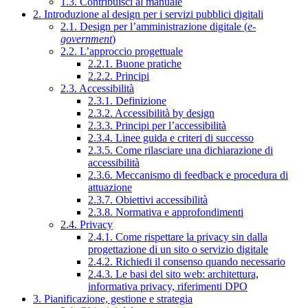
1.3. Contribuisci al manuale
2. Introduzione al design per i servizi pubblici digitali
2.1. Design per l’amministrazione digitale (
e-
government
)
2.2. L’approccio progettuale
2.2.1. Buone pratiche
2.2.2. Principi
2.3. Accessibilità
2.3.1. Definizione
2.3.2. Accessibilità by design
2.3.3. Principi per l’accessibilità
2.3.4. Linee guida e criteri di successo
2.3.5. Come rilasciare una dichiarazione di
accessibilità
2.3.6. Meccanismo di feedback e procedura di
attuazione
2.3.7. Obiettivi accessibilità
2.3.8. Normativa e approfondimenti
2.4. Privacy
2.4.1. Come rispettare la privacy sin dalla
progettazione di un sito o servizio digitale
2.4.2. Richiedi il consenso quando necessario
2.4.3. Le basi del sito web: architettura,
informativa privacy, riferimenti DPO
3. Pianificazione, gestione e strategia