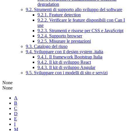
degradation
9.2. Strumenti di supporto allo sviluppo del software
9.2.1. Feature detection
9.2.2. Verificare le feature disponibili con Can I
use
9.2.3. Strumenti e risorse per CSS e JavaScript
9.2.4. Supporto browser
9.2.5. Misurare le prestazioni
9.3. Catalogo del riuso
9.4. Sviluppare con il design system .italia
9.4.1. Il framework Bootstrap Italia
9.4.2. Il kit di sviluppo React
9.4.3. Il kit di sviluppo Angular
9.5. Sviluppare con i modelli di sito e servizi
None
None
A
B
C
D
E
I
M