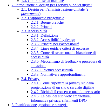
1.3. Contribuisci al manuale
2. Introduzione al design per i servizi pubblici digitali
2.1. Design per l’amministrazione digitale (
e-
government
)
2.2. L’approccio progettuale
2.2.1. Buone pratiche
2.2.2. Principi
2.3. Accessibilità
2.3.1. Definizione
2.3.2. Accessibilità by design
2.3.3. Principi per l’accessibilità
2.3.4. Linee guida e criteri di successo
2.3.5. Come rilasciare una dichiarazione di
accessibilità
2.3.6. Meccanismo di feedback e procedura di
attuazione
2.3.7. Obiettivi accessibilità
2.3.8. Normativa e approfondimenti
2.4. Privacy
2.4.1. Come rispettare la privacy sin dalla
progettazione di un sito o servizio digitale
2.4.2. Richiedi il consenso quando necessario
2.4.3. Le basi del sito web: architettura,
informativa privacy, riferimenti DPO
3. Pianificazione, gestione e strategia