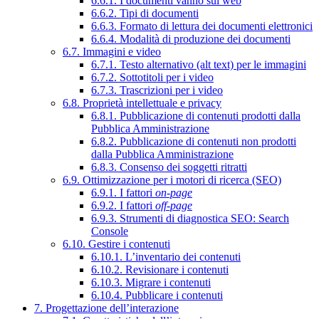
6.6.1. I documenti vanno sul web
6.6.2. Tipi di documenti
6.6.3. Formato di lettura dei documenti elettronici
6.6.4. Modalità di produzione dei documenti
6.7. Immagini e video
6.7.1. Testo alternativo (alt text) per le immagini
6.7.2. Sottotitoli per i video
6.7.3. Trascrizioni per i video
6.8. Proprietà intellettuale e privacy
6.8.1. Pubblicazione di contenuti prodotti dalla
Pubblica Amministrazione
6.8.2. Pubblicazione di contenuti non prodotti
dalla Pubblica Amministrazione
6.8.3. Consenso dei soggetti ritratti
6.9. Ottimizzazione per i motori di ricerca (SEO)
6.9.1. I fattori
on-page
6.9.2. I fattori
off-page
6.9.3. Strumenti di diagnostica SEO: Search
Console
6.10. Gestire i contenuti
6.10.1. L’inventario dei contenuti
6.10.2. Revisionare i contenuti
6.10.3. Migrare i contenuti
6.10.4. Pubblicare i contenuti
7. Progettazione dell’interazione