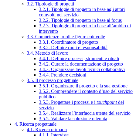
3.2. Tipologie di progetti
3.2.1. Tipologie di progetto in base agli attori
coinvolti nel servizio
3.2.2. Tipologie di progetto in base al focus
3.2.3. Tipologie di progetto in base all’ambito di
intervento
3.3. Competenze, ruoli e figure coinvolte
3.3.1. Coordinatore di progetto
3.3.2. Definire ruoli e responsabilità
3.4. Metodo di lavoro
3.4.1. Definire processi, strumenti e rituali
3.4.2. Curare la documentazione di progetto
3.4.3. Organizzare tavoli tecnici collaborativi
3.4.4. Prendere decisioni
3.5. Il processo progettuale
3.5.1. Organizzare il progetto e la sua gestione
3.5.2. Comprendere il contesto d’uso del servizio
pubblico
3.5.3. Progettare i processi e i
touchpoint
del
servizio
3.5.4. Realizzare l’interfaccia utente del servizio
3.5.5. Validare la soluzione ottenuta
4. Ricerca progettuale
4.1. Ricerca primaria
4.1.1. Interviste