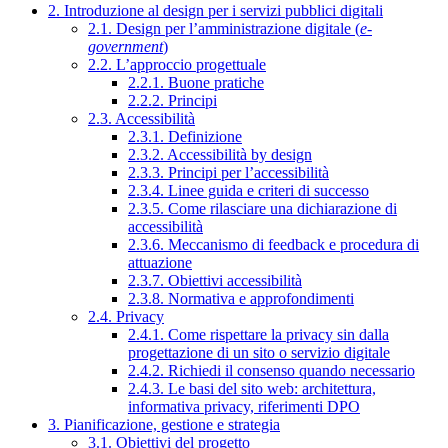
2. Introduzione al design per i servizi pubblici digitali
2.1. Design per l’amministrazione digitale (
e-
government
)
2.2. L’approccio progettuale
2.2.1. Buone pratiche
2.2.2. Principi
2.3. Accessibilità
2.3.1. Definizione
2.3.2. Accessibilità by design
2.3.3. Principi per l’accessibilità
2.3.4. Linee guida e criteri di successo
2.3.5. Come rilasciare una dichiarazione di
accessibilità
2.3.6. Meccanismo di feedback e procedura di
attuazione
2.3.7. Obiettivi accessibilità
2.3.8. Normativa e approfondimenti
2.4. Privacy
2.4.1. Come rispettare la privacy sin dalla
progettazione di un sito o servizio digitale
2.4.2. Richiedi il consenso quando necessario
2.4.3. Le basi del sito web: architettura,
informativa privacy, riferimenti DPO
3. Pianificazione, gestione e strategia
3.1. Obiettivi del progetto