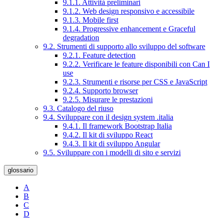
9.1.1. Attività preliminari
9.1.2. Web design responsivo e accessibile
9.1.3. Mobile first
9.1.4. Progressive enhancement e Graceful
degradation
9.2. Strumenti di supporto allo sviluppo del software
9.2.1. Feature detection
9.2.2. Verificare le feature disponibili con Can I
use
9.2.3. Strumenti e risorse per CSS e JavaScript
9.2.4. Supporto browser
9.2.5. Misurare le prestazioni
9.3. Catalogo del riuso
9.4. Sviluppare con il design system .italia
9.4.1. Il framework Bootstrap Italia
9.4.2. Il kit di sviluppo React
9.4.3. Il kit di sviluppo Angular
9.5. Sviluppare con i modelli di sito e servizi
glossario
A
B
C
D