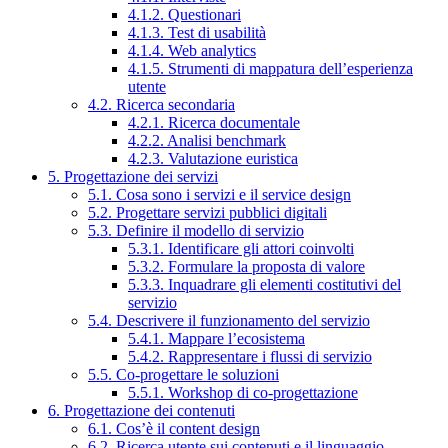
4.1.2. Questionari
4.1.3. Test di usabilità
4.1.4. Web analytics
4.1.5. Strumenti di mappatura dell’esperienza
utente
4.2. Ricerca secondaria
4.2.1. Ricerca documentale
4.2.2. Analisi benchmark
4.2.3. Valutazione euristica
5. Progettazione dei servizi
5.1. Cosa sono i servizi e il service design
5.2. Progettare servizi pubblici digitali
5.3. Definire il modello di servizio
5.3.1. Identificare gli attori coinvolti
5.3.2. Formulare la proposta di valore
5.3.3. Inquadrare gli elementi costitutivi del
servizio
5.4. Descrivere il funzionamento del servizio
5.4.1. Mappare l’ecosistema
5.4.2. Rappresentare i flussi di servizio
5.5. Co-progettare le soluzioni
5.5.1. Workshop di co-progettazione
6. Progettazione dei contenuti
6.1. Cos’è il content design
6.2. Ricerca utente sui contenuti e il linguaggio