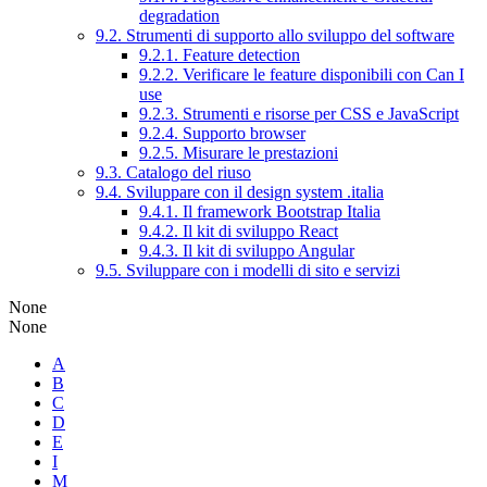
degradation
9.2. Strumenti di supporto allo sviluppo del software
9.2.1. Feature detection
9.2.2. Verificare le feature disponibili con Can I
use
9.2.3. Strumenti e risorse per CSS e JavaScript
9.2.4. Supporto browser
9.2.5. Misurare le prestazioni
9.3. Catalogo del riuso
9.4. Sviluppare con il design system .italia
9.4.1. Il framework Bootstrap Italia
9.4.2. Il kit di sviluppo React
9.4.3. Il kit di sviluppo Angular
9.5. Sviluppare con i modelli di sito e servizi
None
None
A
B
C
D
E
I
M