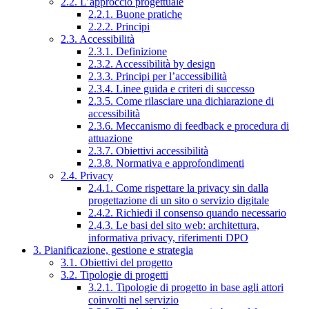
2.2. L’approccio progettuale
2.2.1. Buone pratiche
2.2.2. Principi
2.3. Accessibilità
2.3.1. Definizione
2.3.2. Accessibilità by design
2.3.3. Principi per l’accessibilità
2.3.4. Linee guida e criteri di successo
2.3.5. Come rilasciare una dichiarazione di
accessibilità
2.3.6. Meccanismo di feedback e procedura di
attuazione
2.3.7. Obiettivi accessibilità
2.3.8. Normativa e approfondimenti
2.4. Privacy
2.4.1. Come rispettare la privacy sin dalla
progettazione di un sito o servizio digitale
2.4.2. Richiedi il consenso quando necessario
2.4.3. Le basi del sito web: architettura,
informativa privacy, riferimenti DPO
3. Pianificazione, gestione e strategia
3.1. Obiettivi del progetto
3.2. Tipologie di progetti
3.2.1. Tipologie di progetto in base agli attori
coinvolti nel servizio