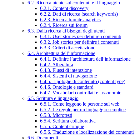
6.2. Ricerca utente sui contenuti e il linguaggio
6.2.1. Content discovery
6.2.2. Dati di ricerca (search keywords)
6.2.3. Ricerca tramite analytics
6.2.4. Ricerca sui forum
6.3. Dalla ricerca ai bisogni degli utenti
6.3.1. User stories per definire i contenuti
6.3.2. Job stories per definire i contenuti
6.3.3. Criteri di accettazione
6.4. Architettura dell’informazione
6.4.1. Definire l’architettura dell’informazione
6.4.2. Alberatura
6.4.3. Flussi di interazione
6.4.4. Sistemi di navigazione
6.4.5. Tipologie di contenuto (content type)
6.4.6. Ontologie e standard
6.4.7. Vocabolari controllati e tassonomie
6.5. Scrittura e linguaggio
6.5.1. Come leggono le persone sul web
6.5.2. Le regole per un linguaggio semplice
6.5.3. Microtesti
6.5.4. Scrittura collaborativa
6.5.5. Content critique
6.5.6. Traduzione e localizzazione dei contenuti
6.6. Documenti