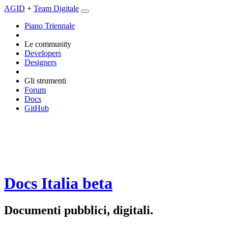
AGID
+
Team Digitale
Piano Triennale
Le community
Developers
Designers
Gli strumenti
Forum
Docs
GitHub
Docs Italia
beta
Documenti pubblici, digitali.