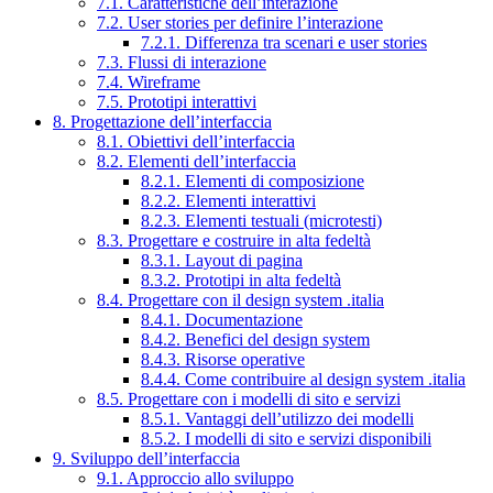
7.1. Caratteristiche dell’interazione
7.2. User stories per definire l’interazione
7.2.1. Differenza tra scenari e user stories
7.3. Flussi di interazione
7.4. Wireframe
7.5. Prototipi interattivi
8. Progettazione dell’interfaccia
8.1. Obiettivi dell’interfaccia
8.2. Elementi dell’interfaccia
8.2.1. Elementi di composizione
8.2.2. Elementi interattivi
8.2.3. Elementi testuali (microtesti)
8.3. Progettare e costruire in alta fedeltà
8.3.1. Layout di pagina
8.3.2. Prototipi in alta fedeltà
8.4. Progettare con il design system .italia
8.4.1. Documentazione
8.4.2. Benefici del design system
8.4.3. Risorse operative
8.4.4. Come contribuire al design system .italia
8.5. Progettare con i modelli di sito e servizi
8.5.1. Vantaggi dell’utilizzo dei modelli
8.5.2. I modelli di sito e servizi disponibili
9. Sviluppo dell’interfaccia
9.1. Approccio allo sviluppo