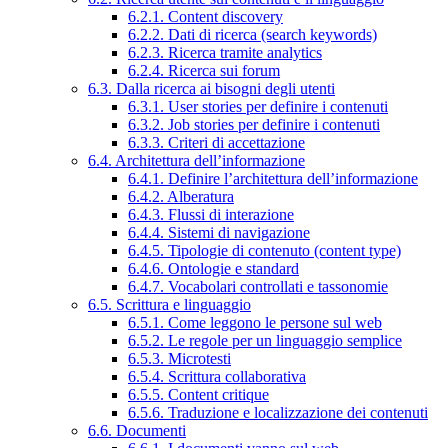
6.2.1. Content discovery
6.2.2. Dati di ricerca (search keywords)
6.2.3. Ricerca tramite analytics
6.2.4. Ricerca sui forum
6.3. Dalla ricerca ai bisogni degli utenti
6.3.1. User stories per definire i contenuti
6.3.2. Job stories per definire i contenuti
6.3.3. Criteri di accettazione
6.4. Architettura dell’informazione
6.4.1. Definire l’architettura dell’informazione
6.4.2. Alberatura
6.4.3. Flussi di interazione
6.4.4. Sistemi di navigazione
6.4.5. Tipologie di contenuto (content type)
6.4.6. Ontologie e standard
6.4.7. Vocabolari controllati e tassonomie
6.5. Scrittura e linguaggio
6.5.1. Come leggono le persone sul web
6.5.2. Le regole per un linguaggio semplice
6.5.3. Microtesti
6.5.4. Scrittura collaborativa
6.5.5. Content critique
6.5.6. Traduzione e localizzazione dei contenuti
6.6. Documenti