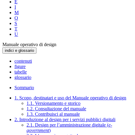
E
I
M
O
S
T
U
Manuale operativo di design
indici e glossario
contenuti
figure
tabelle
glossario
Sommario
1. Scopo, destinatari e uso del Manuale operativo di design
1.1. Versionamento e storico
1.2. Consultazione del manuale
1.3. Contribuisci al manuale
2. Introduzione al design per i servizi pubblici digitali
2.1. Design per l’amministrazione digitale (
e-
government
)