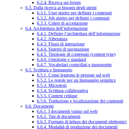
6.2.4. Ricerca sui forum
6.3. Dalla ricerca ai bisogni degli utenti
6.3.1. User stories per definire i contenuti
6.3.2. Job stories per definire i contenuti
6.3.3. Criteri di accettazione
6.4. Architettura dell’informazione
6.4.1. Definire l’architettura dell’informazione
6.4.2. Alberatura
6.4.3. Flussi di interazione
6.4.4. Sistemi di navigazione
6.4.5. Tipologie di contenuto (content type)
6.4.6. Ontologie e standard
6.4.7. Vocabolari controllati e tassonomie
6.5. Scrittura e linguaggio
6.5.1. Come leggono le persone sul web
6.5.2. Le regole per un linguaggio semplice
6.5.3. Microtesti
6.5.4. Scrittura collaborativa
6.5.5. Content critique
6.5.6. Traduzione e localizzazione dei contenuti
6.6. Documenti
6.6.1. I documenti vanno sul web
6.6.2. Tipi di documenti
6.6.3. Formato di lettura dei documenti elettronici
6.6.4. Modalità di produzione dei documenti