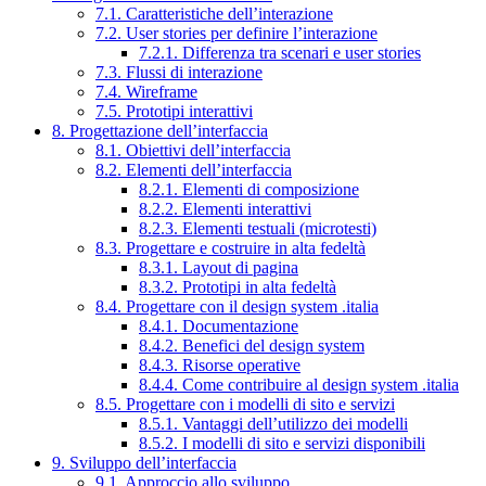
7.1. Caratteristiche dell’interazione
7.2. User stories per definire l’interazione
7.2.1. Differenza tra scenari e user stories
7.3. Flussi di interazione
7.4. Wireframe
7.5. Prototipi interattivi
8. Progettazione dell’interfaccia
8.1. Obiettivi dell’interfaccia
8.2. Elementi dell’interfaccia
8.2.1. Elementi di composizione
8.2.2. Elementi interattivi
8.2.3. Elementi testuali (microtesti)
8.3. Progettare e costruire in alta fedeltà
8.3.1. Layout di pagina
8.3.2. Prototipi in alta fedeltà
8.4. Progettare con il design system .italia
8.4.1. Documentazione
8.4.2. Benefici del design system
8.4.3. Risorse operative
8.4.4. Come contribuire al design system .italia
8.5. Progettare con i modelli di sito e servizi
8.5.1. Vantaggi dell’utilizzo dei modelli
8.5.2. I modelli di sito e servizi disponibili
9. Sviluppo dell’interfaccia
9.1. Approccio allo sviluppo