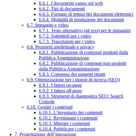
6.6.1. I documenti vanno sul web
6.6.2. Tipi di documenti
6.6.3. Formato di lettura dei documenti elettronici
6.6.4. Modalità di produzione dei documenti
6.7. Immagini e video
6.7.1. Testo alternativo (alt text) per le immagini
6.7.2. Sottotitoli per i video
6.7.3. Trascrizioni per i video
6.8. Proprietà intellettuale e privacy
6.8.1. Pubblicazione di contenuti prodotti dalla
Pubblica Amministrazione
6.8.2. Pubblicazione di contenuti non prodotti
dalla Pubblica Amministrazione
6.8.3. Consenso dei soggetti ritratti
6.9. Ottimizzazione per i motori di ricerca (SEO)
6.9.1. I fattori
on-page
6.9.2. I fattori
off-page
6.9.3. Strumenti di diagnostica SEO: Search
Console
6.10. Gestire i contenuti
6.10.1. L’inventario dei contenuti
6.10.2. Revisionare i contenuti
6.10.3. Migrare i contenuti
6.10.4. Pubblicare i contenuti
7. Progettazione dell’interazione