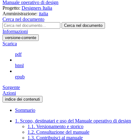
Manuale operativo di design
Progetto:
Designers Italia
Amministrazione:
italia
Cerca nel documento
Cerca nel documento
Informazioni
versione-corrente
Scarica
pdf
html
epub
Sorgente
Azioni
indice dei contenuti
Sommario
1. Scopo, destinatari e uso del Manuale operativo di design
1.1. Versionamento e storico
1.2. Consultazione del manuale
1.3. Contribuisci al manuale