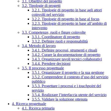
3.1. Obiettivi del progetto
3.2. Tipologie di progetti
3.2.1. Tipologie di progetto in base agli attori
coinvolti nel servizio
3.2.2. Tipologie di progetto in base al focus
3.2.3. Tipologie di progetto in base all’ambito di
intervento
3.3. Competenze, ruoli e figure coinvolte
3.3.1. Coordinatore di progetto
3.3.2. Definire ruoli e responsabilità
3.4. Metodo di lavoro
3.4.1. Definire processi, strumenti e rituali
3.4.2. Curare la documentazione di progetto
3.4.3. Organizzare tavoli tecnici collaborativi
3.4.4. Prendere decisioni
3.5. Il processo progettuale
3.5.1. Organizzare il progetto e la sua gestione
3.5.2. Comprendere il contesto d’uso del servizio
pubblico
3.5.3. Progettare i processi e i
touchpoint
del
servizio
3.5.4. Realizzare l’interfaccia utente del servizio
3.5.5. Validare la soluzione ottenuta
4. Ricerca progettuale
4.1. Ricerca primaria