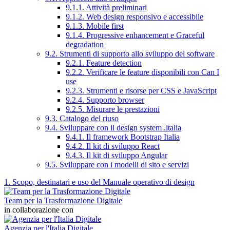
9.1.1. Attività preliminari
9.1.2. Web design responsivo e accessibile
9.1.3. Mobile first
9.1.4. Progressive enhancement e Graceful
degradation
9.2. Strumenti di supporto allo sviluppo del software
9.2.1. Feature detection
9.2.2. Verificare le feature disponibili con Can I
use
9.2.3. Strumenti e risorse per CSS e JavaScript
9.2.4. Supporto browser
9.2.5. Misurare le prestazioni
9.3. Catalogo del riuso
9.4. Sviluppare con il design system .italia
9.4.1. Il framework Bootstrap Italia
9.4.2. Il kit di sviluppo React
9.4.3. Il kit di sviluppo Angular
9.5. Sviluppare con i modelli di sito e servizi
1. Scopo, destinatari e uso del Manuale operativo di design
Team per la Trasformazione Digitale
in collaborazione con
Agenzia per l'Italia Digitale