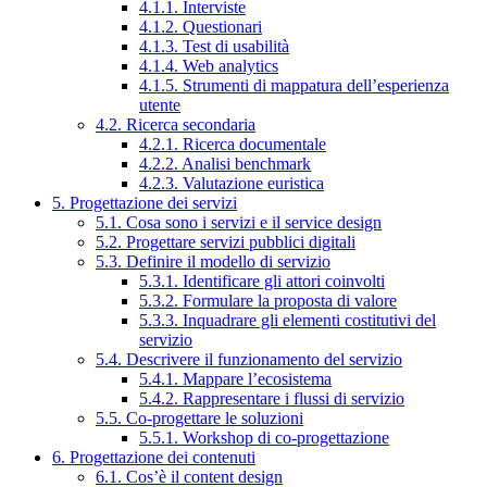
4.1.1. Interviste
4.1.2. Questionari
4.1.3. Test di usabilità
4.1.4. Web analytics
4.1.5. Strumenti di mappatura dell’esperienza
utente
4.2. Ricerca secondaria
4.2.1. Ricerca documentale
4.2.2. Analisi benchmark
4.2.3. Valutazione euristica
5. Progettazione dei servizi
5.1. Cosa sono i servizi e il service design
5.2. Progettare servizi pubblici digitali
5.3. Definire il modello di servizio
5.3.1. Identificare gli attori coinvolti
5.3.2. Formulare la proposta di valore
5.3.3. Inquadrare gli elementi costitutivi del
servizio
5.4. Descrivere il funzionamento del servizio
5.4.1. Mappare l’ecosistema
5.4.2. Rappresentare i flussi di servizio
5.5. Co-progettare le soluzioni
5.5.1. Workshop di co-progettazione
6. Progettazione dei contenuti
6.1. Cos’è il content design