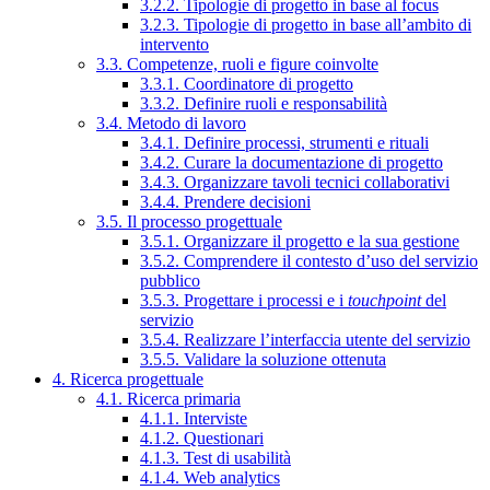
3.2.2. Tipologie di progetto in base al focus
3.2.3. Tipologie di progetto in base all’ambito di
intervento
3.3. Competenze, ruoli e figure coinvolte
3.3.1. Coordinatore di progetto
3.3.2. Definire ruoli e responsabilità
3.4. Metodo di lavoro
3.4.1. Definire processi, strumenti e rituali
3.4.2. Curare la documentazione di progetto
3.4.3. Organizzare tavoli tecnici collaborativi
3.4.4. Prendere decisioni
3.5. Il processo progettuale
3.5.1. Organizzare il progetto e la sua gestione
3.5.2. Comprendere il contesto d’uso del servizio
pubblico
3.5.3. Progettare i processi e i
touchpoint
del
servizio
3.5.4. Realizzare l’interfaccia utente del servizio
3.5.5. Validare la soluzione ottenuta
4. Ricerca progettuale
4.1. Ricerca primaria
4.1.1. Interviste
4.1.2. Questionari
4.1.3. Test di usabilità
4.1.4. Web analytics