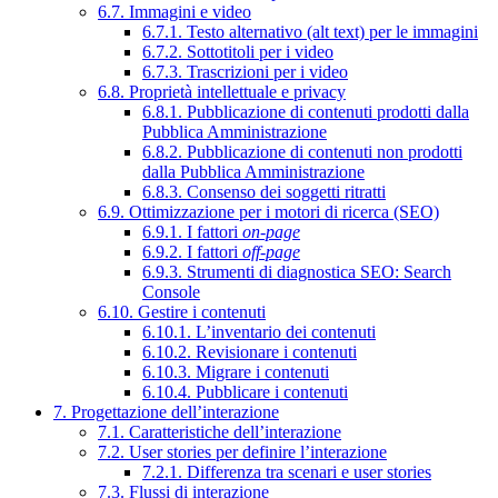
6.7. Immagini e video
6.7.1. Testo alternativo (alt text) per le immagini
6.7.2. Sottotitoli per i video
6.7.3. Trascrizioni per i video
6.8. Proprietà intellettuale e privacy
6.8.1. Pubblicazione di contenuti prodotti dalla
Pubblica Amministrazione
6.8.2. Pubblicazione di contenuti non prodotti
dalla Pubblica Amministrazione
6.8.3. Consenso dei soggetti ritratti
6.9. Ottimizzazione per i motori di ricerca (SEO)
6.9.1. I fattori
on-page
6.9.2. I fattori
off-page
6.9.3. Strumenti di diagnostica SEO: Search
Console
6.10. Gestire i contenuti
6.10.1. L’inventario dei contenuti
6.10.2. Revisionare i contenuti
6.10.3. Migrare i contenuti
6.10.4. Pubblicare i contenuti
7. Progettazione dell’interazione
7.1. Caratteristiche dell’interazione
7.2. User stories per definire l’interazione
7.2.1. Differenza tra scenari e user stories
7.3. Flussi di interazione