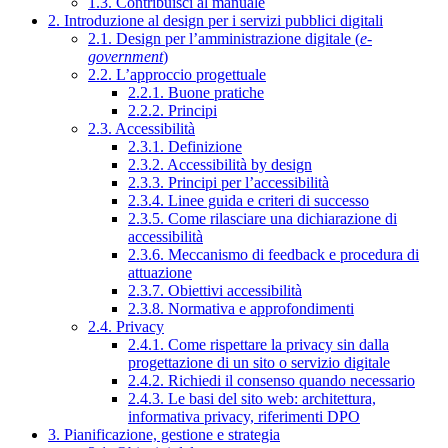
1.3. Contribuisci al manuale
2. Introduzione al design per i servizi pubblici digitali
2.1. Design per l’amministrazione digitale (
e-
government
)
2.2. L’approccio progettuale
2.2.1. Buone pratiche
2.2.2. Principi
2.3. Accessibilità
2.3.1. Definizione
2.3.2. Accessibilità by design
2.3.3. Principi per l’accessibilità
2.3.4. Linee guida e criteri di successo
2.3.5. Come rilasciare una dichiarazione di
accessibilità
2.3.6. Meccanismo di feedback e procedura di
attuazione
2.3.7. Obiettivi accessibilità
2.3.8. Normativa e approfondimenti
2.4. Privacy
2.4.1. Come rispettare la privacy sin dalla
progettazione di un sito o servizio digitale
2.4.2. Richiedi il consenso quando necessario
2.4.3. Le basi del sito web: architettura,
informativa privacy, riferimenti DPO
3. Pianificazione, gestione e strategia