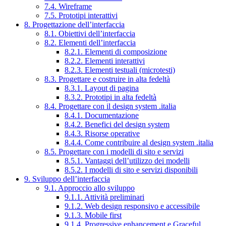
7.4. Wireframe
7.5. Prototipi interattivi
8. Progettazione dell’interfaccia
8.1. Obiettivi dell’interfaccia
8.2. Elementi dell’interfaccia
8.2.1. Elementi di composizione
8.2.2. Elementi interattivi
8.2.3. Elementi testuali (microtesti)
8.3. Progettare e costruire in alta fedeltà
8.3.1. Layout di pagina
8.3.2. Prototipi in alta fedeltà
8.4. Progettare con il design system .italia
8.4.1. Documentazione
8.4.2. Benefici del design system
8.4.3. Risorse operative
8.4.4. Come contribuire al design system .italia
8.5. Progettare con i modelli di sito e servizi
8.5.1. Vantaggi dell’utilizzo dei modelli
8.5.2. I modelli di sito e servizi disponibili
9. Sviluppo dell’interfaccia
9.1. Approccio allo sviluppo
9.1.1. Attività preliminari
9.1.2. Web design responsivo e accessibile
9.1.3. Mobile first
9.1.4. Progressive enhancement e Graceful