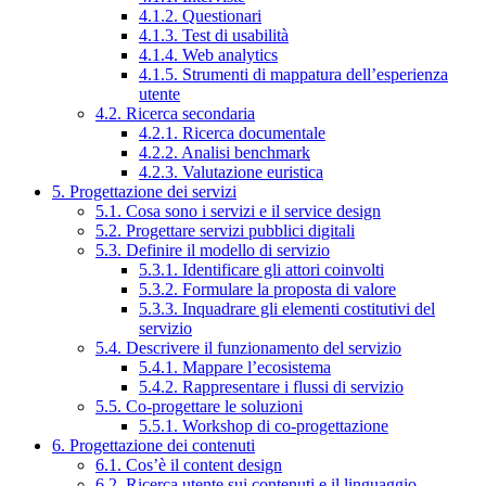
4.1.2. Questionari
4.1.3. Test di usabilità
4.1.4. Web analytics
4.1.5. Strumenti di mappatura dell’esperienza
utente
4.2. Ricerca secondaria
4.2.1. Ricerca documentale
4.2.2. Analisi benchmark
4.2.3. Valutazione euristica
5. Progettazione dei servizi
5.1. Cosa sono i servizi e il service design
5.2. Progettare servizi pubblici digitali
5.3. Definire il modello di servizio
5.3.1. Identificare gli attori coinvolti
5.3.2. Formulare la proposta di valore
5.3.3. Inquadrare gli elementi costitutivi del
servizio
5.4. Descrivere il funzionamento del servizio
5.4.1. Mappare l’ecosistema
5.4.2. Rappresentare i flussi di servizio
5.5. Co-progettare le soluzioni
5.5.1. Workshop di co-progettazione
6. Progettazione dei contenuti
6.1. Cos’è il content design
6.2. Ricerca utente sui contenuti e il linguaggio