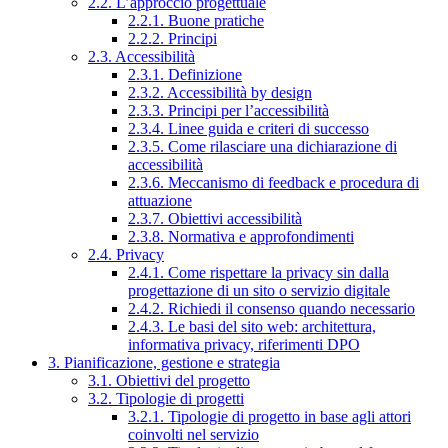
2.2. L’approccio progettuale
2.2.1. Buone pratiche
2.2.2. Principi
2.3. Accessibilità
2.3.1. Definizione
2.3.2. Accessibilità by design
2.3.3. Principi per l’accessibilità
2.3.4. Linee guida e criteri di successo
2.3.5. Come rilasciare una dichiarazione di
accessibilità
2.3.6. Meccanismo di feedback e procedura di
attuazione
2.3.7. Obiettivi accessibilità
2.3.8. Normativa e approfondimenti
2.4. Privacy
2.4.1. Come rispettare la privacy sin dalla
progettazione di un sito o servizio digitale
2.4.2. Richiedi il consenso quando necessario
2.4.3. Le basi del sito web: architettura,
informativa privacy, riferimenti DPO
3. Pianificazione, gestione e strategia
3.1. Obiettivi del progetto
3.2. Tipologie di progetti
3.2.1. Tipologie di progetto in base agli attori
coinvolti nel servizio