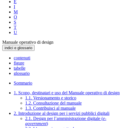
E
I
M
O
S
T
U
Manuale operativo di design
indici e glossario
contenuti
figure
tabelle
glossario
Sommario
1. Scopo, destinatari e uso del Manuale operativo di design
1.1. Versionamento e storico
1.2. Consultazione del manuale
1.3. Contribuisci al manuale
2. Introduzione al design per i servizi pubblici digitali
2.1. Design per l’amministrazione digitale (
e-
government
)