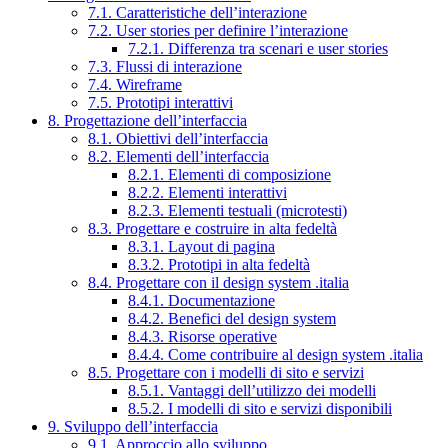
7.1. Caratteristiche dell’interazione
7.2. User stories per definire l’interazione
7.2.1. Differenza tra scenari e user stories
7.3. Flussi di interazione
7.4. Wireframe
7.5. Prototipi interattivi
8. Progettazione dell’interfaccia
8.1. Obiettivi dell’interfaccia
8.2. Elementi dell’interfaccia
8.2.1. Elementi di composizione
8.2.2. Elementi interattivi
8.2.3. Elementi testuali (microtesti)
8.3. Progettare e costruire in alta fedeltà
8.3.1. Layout di pagina
8.3.2. Prototipi in alta fedeltà
8.4. Progettare con il design system .italia
8.4.1. Documentazione
8.4.2. Benefici del design system
8.4.3. Risorse operative
8.4.4. Come contribuire al design system .italia
8.5. Progettare con i modelli di sito e servizi
8.5.1. Vantaggi dell’utilizzo dei modelli
8.5.2. I modelli di sito e servizi disponibili
9. Sviluppo dell’interfaccia
9.1. Approccio allo sviluppo