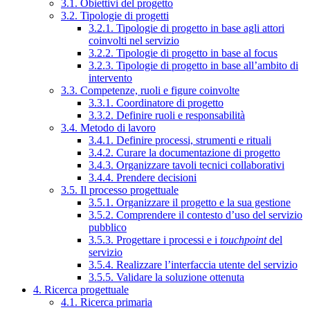
3.1. Obiettivi del progetto
3.2. Tipologie di progetti
3.2.1. Tipologie di progetto in base agli attori
coinvolti nel servizio
3.2.2. Tipologie di progetto in base al focus
3.2.3. Tipologie di progetto in base all’ambito di
intervento
3.3. Competenze, ruoli e figure coinvolte
3.3.1. Coordinatore di progetto
3.3.2. Definire ruoli e responsabilità
3.4. Metodo di lavoro
3.4.1. Definire processi, strumenti e rituali
3.4.2. Curare la documentazione di progetto
3.4.3. Organizzare tavoli tecnici collaborativi
3.4.4. Prendere decisioni
3.5. Il processo progettuale
3.5.1. Organizzare il progetto e la sua gestione
3.5.2. Comprendere il contesto d’uso del servizio
pubblico
3.5.3. Progettare i processi e i
touchpoint
del
servizio
3.5.4. Realizzare l’interfaccia utente del servizio
3.5.5. Validare la soluzione ottenuta
4. Ricerca progettuale
4.1. Ricerca primaria