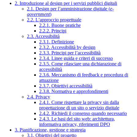
2. Introduzione al design per i servizi pubblici digitali
2.1. Design per l’amministrazione digitale (
e-
government
)
2.2. L’approccio progettuale
2.2.1. Buone pratiche
2.2.2. Principi
2.3. Accessibilità
2.3.1. Definizione
2.3.2. Accessibilità by design
2.3.3. Principi per l’accessibilità
2.3.4. Linee guida e criteri di successo
2.3.5. Come rilasciare una dichiarazione di
accessibilità
2.3.6. Meccanismo di feedback e procedura di
attuazione
2.3.7. Obiettivi accessibilità
2.3.8. Normativa e approfondimenti
2.4. Privacy
2.4.1. Come rispettare la privacy sin dalla
progettazione di un sito o servizio digitale
2.4.2. Richiedi il consenso quando necessario
2.4.3. Le basi del sito web: architettura,
informativa privacy, riferimenti DPO
3. Pianificazione, gestione e strategia
3.1. Obiettivi del progetto