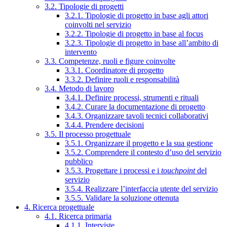
3.2. Tipologie di progetti
3.2.1. Tipologie di progetto in base agli attori
coinvolti nel servizio
3.2.2. Tipologie di progetto in base al focus
3.2.3. Tipologie di progetto in base all’ambito di
intervento
3.3. Competenze, ruoli e figure coinvolte
3.3.1. Coordinatore di progetto
3.3.2. Definire ruoli e responsabilità
3.4. Metodo di lavoro
3.4.1. Definire processi, strumenti e rituali
3.4.2. Curare la documentazione di progetto
3.4.3. Organizzare tavoli tecnici collaborativi
3.4.4. Prendere decisioni
3.5. Il processo progettuale
3.5.1. Organizzare il progetto e la sua gestione
3.5.2. Comprendere il contesto d’uso del servizio
pubblico
3.5.3. Progettare i processi e i
touchpoint
del
servizio
3.5.4. Realizzare l’interfaccia utente del servizio
3.5.5. Validare la soluzione ottenuta
4. Ricerca progettuale
4.1. Ricerca primaria
4.1.1. Interviste