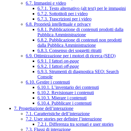
6.7. Immagini e video
6.7.1. Testo alternativo (alt text) per le immagini
6.7.2. Sottotitoli per i video
6.7.3. Trascrizioni per i video
6.8. Proprietà intellettuale e privacy
6.8.1. Pubblicazione di contenuti prodotti dalla
Pubblica Amministrazione
6.8.2. Pubblicazione di contenuti non prodotti
dalla Pubblica Amministrazione
6.8.3. Consenso dei soggetti ritratti
6.9. Ottimizzazione per i motori di ricerca (SEO)
6.9.1. I fattori
on-page
6.9.2. I fattori
off-page
6.9.3. Strumenti di diagnostica SEO: Search
Console
6.10. Gestire i contenuti
6.10.1. L’inventario dei contenuti
6.10.2. Revisionare i contenuti
6.10.3. Migrare i contenuti
6.10.4. Pubblicare i contenuti
7. Progettazione dell’interazione
7.1. Caratteristiche dell’interazione
7.2. User stories per definire l’interazione
7.2.1. Differenza tra scenari e user stories
7.3. Flussi di interazione