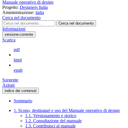
Manuale operativo di design
Progetto:
Designers Italia
Amministrazione:
italia
Cerca nel documento
Cerca nel documento
Informazioni
versione-corrente
Scarica
pdf
html
epub
Sorgente
Azioni
indice dei contenuti
Sommario
1. Scopo, destinatari e uso del Manuale operativo di design
1.1. Versionamento e storico
1.2. Consultazione del manuale
1.3. Contribuisci al manuale