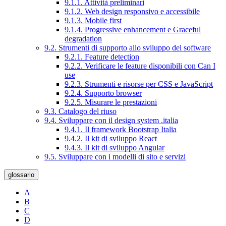
9.1.1. Attività preliminari
9.1.2. Web design responsivo e accessibile
9.1.3. Mobile first
9.1.4. Progressive enhancement e Graceful
degradation
9.2. Strumenti di supporto allo sviluppo del software
9.2.1. Feature detection
9.2.2. Verificare le feature disponibili con Can I
use
9.2.3. Strumenti e risorse per CSS e JavaScript
9.2.4. Supporto browser
9.2.5. Misurare le prestazioni
9.3. Catalogo del riuso
9.4. Sviluppare con il design system .italia
9.4.1. Il framework Bootstrap Italia
9.4.2. Il kit di sviluppo React
9.4.3. Il kit di sviluppo Angular
9.5. Sviluppare con i modelli di sito e servizi
glossario
A
B
C
D