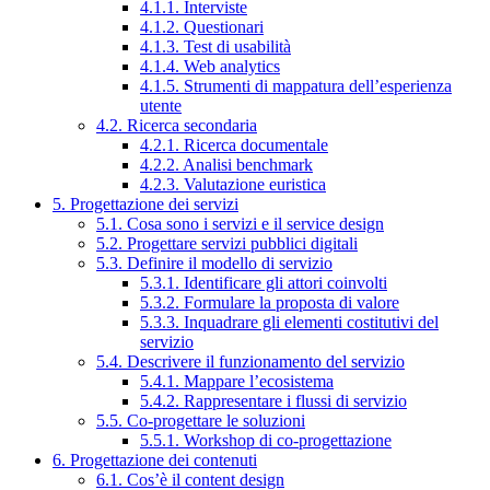
4.1.1. Interviste
4.1.2. Questionari
4.1.3. Test di usabilità
4.1.4. Web analytics
4.1.5. Strumenti di mappatura dell’esperienza
utente
4.2. Ricerca secondaria
4.2.1. Ricerca documentale
4.2.2. Analisi benchmark
4.2.3. Valutazione euristica
5. Progettazione dei servizi
5.1. Cosa sono i servizi e il service design
5.2. Progettare servizi pubblici digitali
5.3. Definire il modello di servizio
5.3.1. Identificare gli attori coinvolti
5.3.2. Formulare la proposta di valore
5.3.3. Inquadrare gli elementi costitutivi del
servizio
5.4. Descrivere il funzionamento del servizio
5.4.1. Mappare l’ecosistema
5.4.2. Rappresentare i flussi di servizio
5.5. Co-progettare le soluzioni
5.5.1. Workshop di co-progettazione
6. Progettazione dei contenuti
6.1. Cos’è il content design