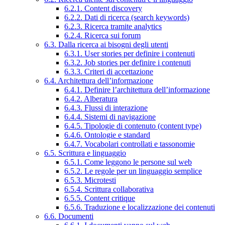
6.2.1. Content discovery
6.2.2. Dati di ricerca (search keywords)
6.2.3. Ricerca tramite analytics
6.2.4. Ricerca sui forum
6.3. Dalla ricerca ai bisogni degli utenti
6.3.1. User stories per definire i contenuti
6.3.2. Job stories per definire i contenuti
6.3.3. Criteri di accettazione
6.4. Architettura dell’informazione
6.4.1. Definire l’architettura dell’informazione
6.4.2. Alberatura
6.4.3. Flussi di interazione
6.4.4. Sistemi di navigazione
6.4.5. Tipologie di contenuto (content type)
6.4.6. Ontologie e standard
6.4.7. Vocabolari controllati e tassonomie
6.5. Scrittura e linguaggio
6.5.1. Come leggono le persone sul web
6.5.2. Le regole per un linguaggio semplice
6.5.3. Microtesti
6.5.4. Scrittura collaborativa
6.5.5. Content critique
6.5.6. Traduzione e localizzazione dei contenuti
6.6. Documenti