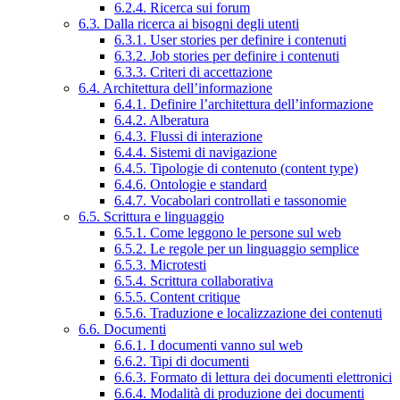
6.2.4. Ricerca sui forum
6.3. Dalla ricerca ai bisogni degli utenti
6.3.1. User stories per definire i contenuti
6.3.2. Job stories per definire i contenuti
6.3.3. Criteri di accettazione
6.4. Architettura dell’informazione
6.4.1. Definire l’architettura dell’informazione
6.4.2. Alberatura
6.4.3. Flussi di interazione
6.4.4. Sistemi di navigazione
6.4.5. Tipologie di contenuto (content type)
6.4.6. Ontologie e standard
6.4.7. Vocabolari controllati e tassonomie
6.5. Scrittura e linguaggio
6.5.1. Come leggono le persone sul web
6.5.2. Le regole per un linguaggio semplice
6.5.3. Microtesti
6.5.4. Scrittura collaborativa
6.5.5. Content critique
6.5.6. Traduzione e localizzazione dei contenuti
6.6. Documenti
6.6.1. I documenti vanno sul web
6.6.2. Tipi di documenti
6.6.3. Formato di lettura dei documenti elettronici
6.6.4. Modalità di produzione dei documenti