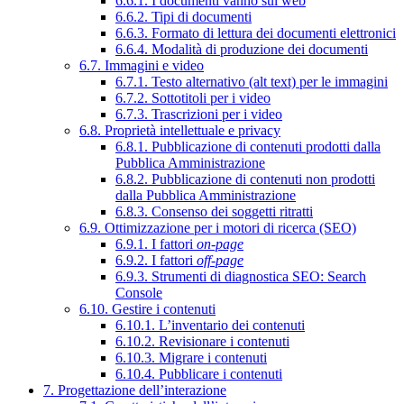
6.6.1. I documenti vanno sul web
6.6.2. Tipi di documenti
6.6.3. Formato di lettura dei documenti elettronici
6.6.4. Modalità di produzione dei documenti
6.7. Immagini e video
6.7.1. Testo alternativo (alt text) per le immagini
6.7.2. Sottotitoli per i video
6.7.3. Trascrizioni per i video
6.8. Proprietà intellettuale e privacy
6.8.1. Pubblicazione di contenuti prodotti dalla
Pubblica Amministrazione
6.8.2. Pubblicazione di contenuti non prodotti
dalla Pubblica Amministrazione
6.8.3. Consenso dei soggetti ritratti
6.9. Ottimizzazione per i motori di ricerca (SEO)
6.9.1. I fattori
on-page
6.9.2. I fattori
off-page
6.9.3. Strumenti di diagnostica SEO: Search
Console
6.10. Gestire i contenuti
6.10.1. L’inventario dei contenuti
6.10.2. Revisionare i contenuti
6.10.3. Migrare i contenuti
6.10.4. Pubblicare i contenuti
7. Progettazione dell’interazione