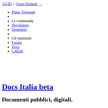
AGID
+
Team Digitale
Piano Triennale
Le community
Developers
Designers
Gli strumenti
Forum
Docs
GitHub
Docs Italia
beta
Documenti pubblici, digitali.