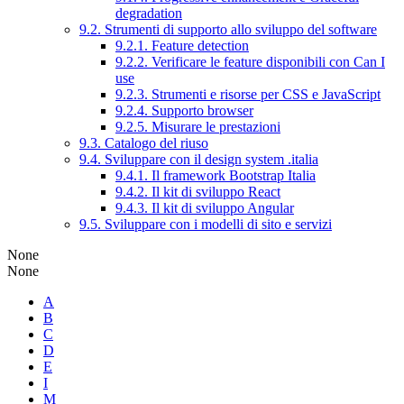
degradation
9.2. Strumenti di supporto allo sviluppo del software
9.2.1. Feature detection
9.2.2. Verificare le feature disponibili con Can I
use
9.2.3. Strumenti e risorse per CSS e JavaScript
9.2.4. Supporto browser
9.2.5. Misurare le prestazioni
9.3. Catalogo del riuso
9.4. Sviluppare con il design system .italia
9.4.1. Il framework Bootstrap Italia
9.4.2. Il kit di sviluppo React
9.4.3. Il kit di sviluppo Angular
9.5. Sviluppare con i modelli di sito e servizi
None
None
A
B
C
D
E
I
M