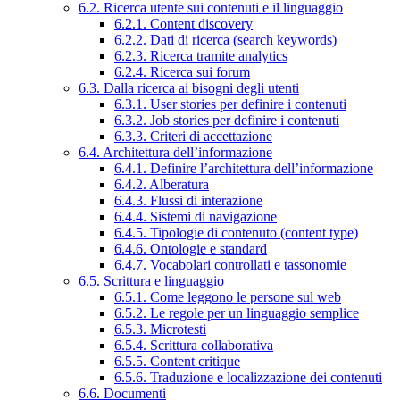
6.2. Ricerca utente sui contenuti e il linguaggio
6.2.1. Content discovery
6.2.2. Dati di ricerca (search keywords)
6.2.3. Ricerca tramite analytics
6.2.4. Ricerca sui forum
6.3. Dalla ricerca ai bisogni degli utenti
6.3.1. User stories per definire i contenuti
6.3.2. Job stories per definire i contenuti
6.3.3. Criteri di accettazione
6.4. Architettura dell’informazione
6.4.1. Definire l’architettura dell’informazione
6.4.2. Alberatura
6.4.3. Flussi di interazione
6.4.4. Sistemi di navigazione
6.4.5. Tipologie di contenuto (content type)
6.4.6. Ontologie e standard
6.4.7. Vocabolari controllati e tassonomie
6.5. Scrittura e linguaggio
6.5.1. Come leggono le persone sul web
6.5.2. Le regole per un linguaggio semplice
6.5.3. Microtesti
6.5.4. Scrittura collaborativa
6.5.5. Content critique
6.5.6. Traduzione e localizzazione dei contenuti
6.6. Documenti