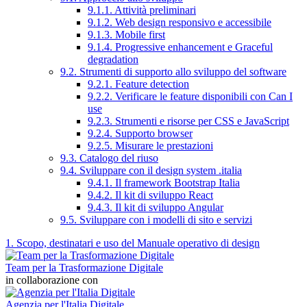
9.1.1. Attività preliminari
9.1.2. Web design responsivo e accessibile
9.1.3. Mobile first
9.1.4. Progressive enhancement e Graceful
degradation
9.2. Strumenti di supporto allo sviluppo del software
9.2.1. Feature detection
9.2.2. Verificare le feature disponibili con Can I
use
9.2.3. Strumenti e risorse per CSS e JavaScript
9.2.4. Supporto browser
9.2.5. Misurare le prestazioni
9.3. Catalogo del riuso
9.4. Sviluppare con il design system .italia
9.4.1. Il framework Bootstrap Italia
9.4.2. Il kit di sviluppo React
9.4.3. Il kit di sviluppo Angular
9.5. Sviluppare con i modelli di sito e servizi
1. Scopo, destinatari e uso del Manuale operativo di design
Team per la Trasformazione Digitale
in collaborazione con
Agenzia per l'Italia Digitale