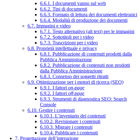
6.6.1. I documenti vanno sul web
6.6.2. Tipi di documenti
6.6.3. Formato di lettura dei documenti elettronici
6.6.4. Modalità di produzione dei documenti
6.7. Immagini e video
6.7.1. Testo alternativo (alt text) per le immagini
6.7.2. Sottotitoli per i video
6.7.3. Trascrizioni per i video
6.8. Proprietà intellettuale e privacy
6.8.1. Pubblicazione di contenuti prodotti dalla
Pubblica Amministrazione
6.8.2. Pubblicazione di contenuti non prodotti
dalla Pubblica Amministrazione
6.8.3. Consenso dei soggetti ritratti
6.9. Ottimizzazione per i motori di ricerca (SEO)
6.9.1. I fattori
on-page
6.9.2. I fattori
off-page
6.9.3. Strumenti di diagnostica SEO: Search
Console
6.10. Gestire i contenuti
6.10.1. L’inventario dei contenuti
6.10.2. Revisionare i contenuti
6.10.3. Migrare i contenuti
6.10.4. Pubblicare i contenuti
7. Progettazione dell’interazione