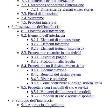
7.1. Caratteristiche dell’interazione
7.2. User stories per definire l’interazione
7.2.1. Differenza tra scenari e user stories
7.3. Flussi di interazione
7.4. Wireframe
7.5. Prototipi interattivi
8. Progettazione dell’interfaccia
8.1. Obiettivi dell’interfaccia
8.2. Elementi dell’interfaccia
8.2.1. Elementi di composizione
8.2.2. Elementi interattivi
8.2.3. Elementi testuali (microtesti)
8.3. Progettare e costruire in alta fedeltà
8.3.1. Layout di pagina
8.3.2. Prototipi in alta fedeltà
8.4. Progettare con il design system .italia
8.4.1. Documentazione
8.4.2. Benefici del design system
8.4.3. Risorse operative
8.4.4. Come contribuire al design system .italia
8.5. Progettare con i modelli di sito e servizi
8.5.1. Vantaggi dell’utilizzo dei modelli
8.5.2. I modelli di sito e servizi disponibili
9. Sviluppo dell’interfaccia
9.1. Approccio allo sviluppo