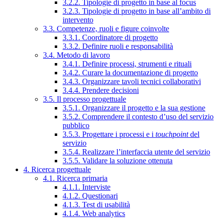
3.2.2. Tipologie di progetto in base al focus
3.2.3. Tipologie di progetto in base all’ambito di
intervento
3.3. Competenze, ruoli e figure coinvolte
3.3.1. Coordinatore di progetto
3.3.2. Definire ruoli e responsabilità
3.4. Metodo di lavoro
3.4.1. Definire processi, strumenti e rituali
3.4.2. Curare la documentazione di progetto
3.4.3. Organizzare tavoli tecnici collaborativi
3.4.4. Prendere decisioni
3.5. Il processo progettuale
3.5.1. Organizzare il progetto e la sua gestione
3.5.2. Comprendere il contesto d’uso del servizio
pubblico
3.5.3. Progettare i processi e i
touchpoint
del
servizio
3.5.4. Realizzare l’interfaccia utente del servizio
3.5.5. Validare la soluzione ottenuta
4. Ricerca progettuale
4.1. Ricerca primaria
4.1.1. Interviste
4.1.2. Questionari
4.1.3. Test di usabilità
4.1.4. Web analytics