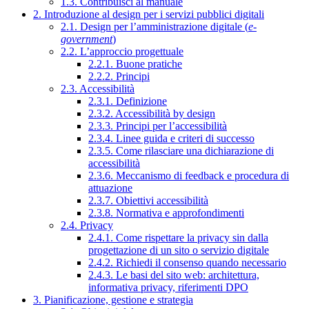
1.3. Contribuisci al manuale
2. Introduzione al design per i servizi pubblici digitali
2.1. Design per l’amministrazione digitale (
e-
government
)
2.2. L’approccio progettuale
2.2.1. Buone pratiche
2.2.2. Principi
2.3. Accessibilità
2.3.1. Definizione
2.3.2. Accessibilità by design
2.3.3. Principi per l’accessibilità
2.3.4. Linee guida e criteri di successo
2.3.5. Come rilasciare una dichiarazione di
accessibilità
2.3.6. Meccanismo di feedback e procedura di
attuazione
2.3.7. Obiettivi accessibilità
2.3.8. Normativa e approfondimenti
2.4. Privacy
2.4.1. Come rispettare la privacy sin dalla
progettazione di un sito o servizio digitale
2.4.2. Richiedi il consenso quando necessario
2.4.3. Le basi del sito web: architettura,
informativa privacy, riferimenti DPO
3. Pianificazione, gestione e strategia