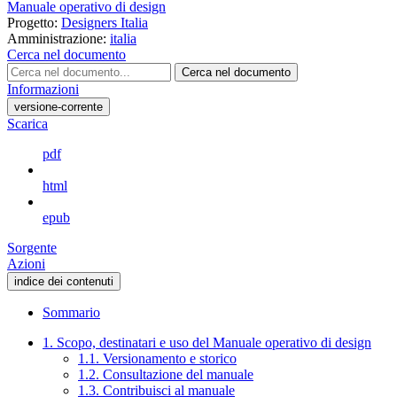
Manuale operativo di design
Progetto:
Designers Italia
Amministrazione:
italia
Cerca nel documento
Cerca nel documento
Informazioni
versione-corrente
Scarica
pdf
html
epub
Sorgente
Azioni
indice dei contenuti
Sommario
1. Scopo, destinatari e uso del Manuale operativo di design
1.1. Versionamento e storico
1.2. Consultazione del manuale
1.3. Contribuisci al manuale