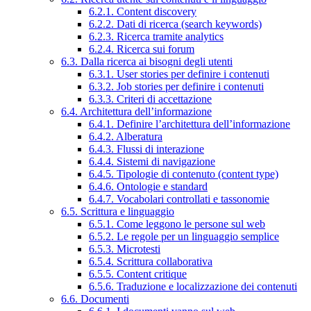
6.2.1. Content discovery
6.2.2. Dati di ricerca (search keywords)
6.2.3. Ricerca tramite analytics
6.2.4. Ricerca sui forum
6.3. Dalla ricerca ai bisogni degli utenti
6.3.1. User stories per definire i contenuti
6.3.2. Job stories per definire i contenuti
6.3.3. Criteri di accettazione
6.4. Architettura dell’informazione
6.4.1. Definire l’architettura dell’informazione
6.4.2. Alberatura
6.4.3. Flussi di interazione
6.4.4. Sistemi di navigazione
6.4.5. Tipologie di contenuto (content type)
6.4.6. Ontologie e standard
6.4.7. Vocabolari controllati e tassonomie
6.5. Scrittura e linguaggio
6.5.1. Come leggono le persone sul web
6.5.2. Le regole per un linguaggio semplice
6.5.3. Microtesti
6.5.4. Scrittura collaborativa
6.5.5. Content critique
6.5.6. Traduzione e localizzazione dei contenuti
6.6. Documenti