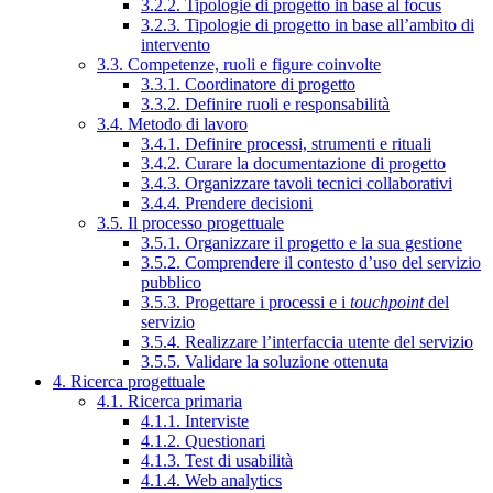
3.2.2. Tipologie di progetto in base al focus
3.2.3. Tipologie di progetto in base all’ambito di
intervento
3.3. Competenze, ruoli e figure coinvolte
3.3.1. Coordinatore di progetto
3.3.2. Definire ruoli e responsabilità
3.4. Metodo di lavoro
3.4.1. Definire processi, strumenti e rituali
3.4.2. Curare la documentazione di progetto
3.4.3. Organizzare tavoli tecnici collaborativi
3.4.4. Prendere decisioni
3.5. Il processo progettuale
3.5.1. Organizzare il progetto e la sua gestione
3.5.2. Comprendere il contesto d’uso del servizio
pubblico
3.5.3. Progettare i processi e i
touchpoint
del
servizio
3.5.4. Realizzare l’interfaccia utente del servizio
3.5.5. Validare la soluzione ottenuta
4. Ricerca progettuale
4.1. Ricerca primaria
4.1.1. Interviste
4.1.2. Questionari
4.1.3. Test di usabilità
4.1.4. Web analytics