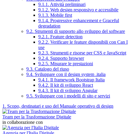
9.1.1. Attività preliminari
9.1.2. Web design responsivo e accessibile
9.1.3. Mobile first
9.1.4. Progressive enhancement e Graceful
degradation
9.2. Strumenti di supporto allo sviluppo del software
9.2.1. Feature detection
9.2.2. Verificare le feature disponibili con Can I
use
9.2.3. Strumenti e risorse per CSS e JavaScript
9.2.4. Supporto browser
9.2.5. Misurare le prestazioni
9.3. Catalogo del riuso
9.4. Sviluppare con il design system .italia
9.4.1. Il framework Bootstrap Italia
9.4.2. Il kit di sviluppo React
9.4.3. Il kit di sviluppo Angular
9.5. Sviluppare con i modelli di sito e servizi
1. Scopo, destinatari e uso del Manuale operativo di design
Team per la Trasformazione Digitale
in collaborazione con
Agenzia per l'Italia Digitale