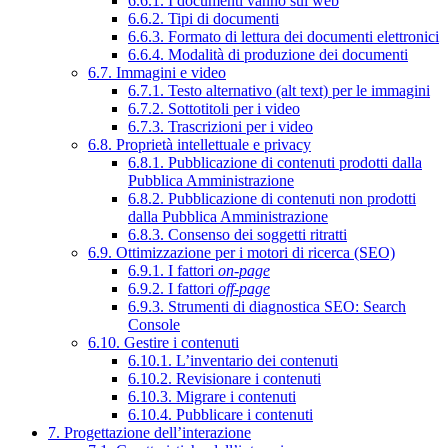
6.6.1. I documenti vanno sul web
6.6.2. Tipi di documenti
6.6.3. Formato di lettura dei documenti elettronici
6.6.4. Modalità di produzione dei documenti
6.7. Immagini e video
6.7.1. Testo alternativo (alt text) per le immagini
6.7.2. Sottotitoli per i video
6.7.3. Trascrizioni per i video
6.8. Proprietà intellettuale e privacy
6.8.1. Pubblicazione di contenuti prodotti dalla
Pubblica Amministrazione
6.8.2. Pubblicazione di contenuti non prodotti
dalla Pubblica Amministrazione
6.8.3. Consenso dei soggetti ritratti
6.9. Ottimizzazione per i motori di ricerca (SEO)
6.9.1. I fattori
on-page
6.9.2. I fattori
off-page
6.9.3. Strumenti di diagnostica SEO: Search
Console
6.10. Gestire i contenuti
6.10.1. L’inventario dei contenuti
6.10.2. Revisionare i contenuti
6.10.3. Migrare i contenuti
6.10.4. Pubblicare i contenuti
7. Progettazione dell’interazione