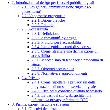
2. Introduzione al design per i servizi pubblici digitali
2.1. Design per l’amministrazione digitale (
e-
government
)
2.2. L’approccio progettuale
2.2.1. Buone pratiche
2.2.2. Principi
2.3. Accessibilità
2.3.1. Definizione
2.3.2. Accessibilità by design
2.3.3. Principi per l’accessibilità
2.3.4. Linee guida e criteri di successo
2.3.5. Come rilasciare una dichiarazione di
accessibilità
2.3.6. Meccanismo di feedback e procedura di
attuazione
2.3.7. Obiettivi accessibilità
2.3.8. Normativa e approfondimenti
2.4. Privacy
2.4.1. Come rispettare la privacy sin dalla
progettazione di un sito o servizio digitale
2.4.2. Richiedi il consenso quando necessario
2.4.3. Le basi del sito web: architettura,
informativa privacy, riferimenti DPO
3. Pianificazione, gestione e strategia
3.1. Obiettivi del progetto