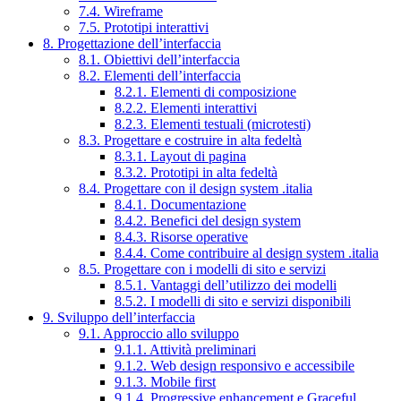
7.4. Wireframe
7.5. Prototipi interattivi
8. Progettazione dell’interfaccia
8.1. Obiettivi dell’interfaccia
8.2. Elementi dell’interfaccia
8.2.1. Elementi di composizione
8.2.2. Elementi interattivi
8.2.3. Elementi testuali (microtesti)
8.3. Progettare e costruire in alta fedeltà
8.3.1. Layout di pagina
8.3.2. Prototipi in alta fedeltà
8.4. Progettare con il design system .italia
8.4.1. Documentazione
8.4.2. Benefici del design system
8.4.3. Risorse operative
8.4.4. Come contribuire al design system .italia
8.5. Progettare con i modelli di sito e servizi
8.5.1. Vantaggi dell’utilizzo dei modelli
8.5.2. I modelli di sito e servizi disponibili
9. Sviluppo dell’interfaccia
9.1. Approccio allo sviluppo
9.1.1. Attività preliminari
9.1.2. Web design responsivo e accessibile
9.1.3. Mobile first
9.1.4. Progressive enhancement e Graceful