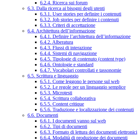
6.2.4. Ricerca sui forum
6.3. Dalla ricerca ai bisogni degli utenti
6.3.1. User stories per definire i contenuti
6.3.2. Job stories per definire i contenuti
6.3.3. Criteri di accettazione
6.4. Architettura dell’informazione
6.4.1. Definire l’architettura dell’informazione
6.4.2. Alberatura
6.4.3. Flussi di interazione
6.4.4. Sistemi di navigazione
6.4.5. Tipologie di contenuto (content type)
6.4.6. Ontologie e standard
6.4.7. Vocabolari controllati e tassonomie
6.5. Scrittura e linguaggio
6.5.1. Come leggono le persone sul web
6.5.2. Le regole per un linguaggio semplice
6.5.3. Microtesti
6.5.4. Scrittura collaborativa
6.5.5. Content critique
6.5.6. Traduzione e localizzazione dei contenuti
6.6. Documenti
6.6.1. I documenti vanno sul web
6.6.2. Tipi di documenti
6.6.3. Formato di lettura dei documenti elettronici
6.6.4. Modalità di produzione dei documenti