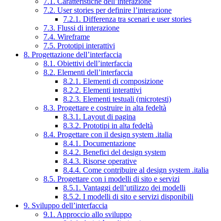
7.1. Caratteristiche dell’interazione
7.2. User stories per definire l’interazione
7.2.1. Differenza tra scenari e user stories
7.3. Flussi di interazione
7.4. Wireframe
7.5. Prototipi interattivi
8. Progettazione dell’interfaccia
8.1. Obiettivi dell’interfaccia
8.2. Elementi dell’interfaccia
8.2.1. Elementi di composizione
8.2.2. Elementi interattivi
8.2.3. Elementi testuali (microtesti)
8.3. Progettare e costruire in alta fedeltà
8.3.1. Layout di pagina
8.3.2. Prototipi in alta fedeltà
8.4. Progettare con il design system .italia
8.4.1. Documentazione
8.4.2. Benefici del design system
8.4.3. Risorse operative
8.4.4. Come contribuire al design system .italia
8.5. Progettare con i modelli di sito e servizi
8.5.1. Vantaggi dell’utilizzo dei modelli
8.5.2. I modelli di sito e servizi disponibili
9. Sviluppo dell’interfaccia
9.1. Approccio allo sviluppo