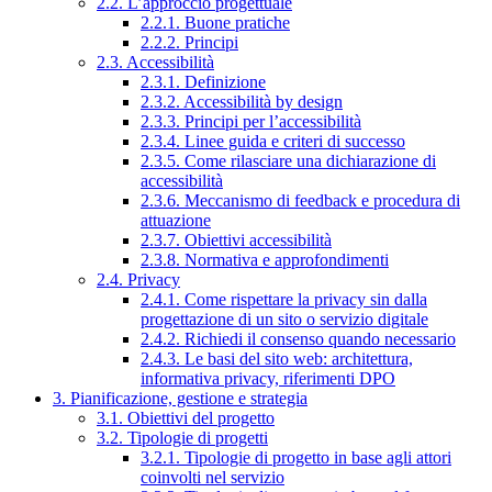
2.2. L’approccio progettuale
2.2.1. Buone pratiche
2.2.2. Principi
2.3. Accessibilità
2.3.1. Definizione
2.3.2. Accessibilità by design
2.3.3. Principi per l’accessibilità
2.3.4. Linee guida e criteri di successo
2.3.5. Come rilasciare una dichiarazione di
accessibilità
2.3.6. Meccanismo di feedback e procedura di
attuazione
2.3.7. Obiettivi accessibilità
2.3.8. Normativa e approfondimenti
2.4. Privacy
2.4.1. Come rispettare la privacy sin dalla
progettazione di un sito o servizio digitale
2.4.2. Richiedi il consenso quando necessario
2.4.3. Le basi del sito web: architettura,
informativa privacy, riferimenti DPO
3. Pianificazione, gestione e strategia
3.1. Obiettivi del progetto
3.2. Tipologie di progetti
3.2.1. Tipologie di progetto in base agli attori
coinvolti nel servizio