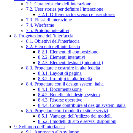
7.1. Caratteristiche dell’interazione
7.2. User stories per definire l’interazione
7.2.1. Differenza tra scenari e user stories
7.3. Flussi di interazione
7.4. Wireframe
7.5. Prototipi interattivi
8. Progettazione dell’interfaccia
8.1. Obiettivi dell’interfaccia
8.2. Elementi dell’interfaccia
8.2.1. Elementi di composizione
8.2.2. Elementi interattivi
8.2.3. Elementi testuali (microtesti)
8.3. Progettare e costruire in alta fedeltà
8.3.1. Layout di pagina
8.3.2. Prototipi in alta fedeltà
8.4. Progettare con il design system .italia
8.4.1. Documentazione
8.4.2. Benefici del design system
8.4.3. Risorse operative
8.4.4. Come contribuire al design system .italia
8.5. Progettare con i modelli di sito e servizi
8.5.1. Vantaggi dell’utilizzo dei modelli
8.5.2. I modelli di sito e servizi disponibili
9. Sviluppo dell’interfaccia
9.1. Approccio allo sviluppo