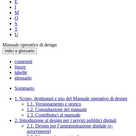
E
I
M
O
S
T
U
Manuale operativo di design
indici e glossario
contenuti
figure
tabelle
glossario
Sommario
1. Scopo, destinatari e uso del Manuale operativo di design
1.1. Versionamento e storico
1.2. Consultazione del manuale
1.3. Contribuisci al manuale
2. Introduzione al design per i servizi pubblici digitali
2.1. Design per l’amministrazione digitale (
e-
government
)