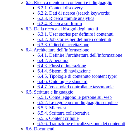
6.2. Ricerca utente sui contenuti e il linguaggio
6.2.1. Content discovery
6.2.2. Dati di ricerca (search keywords)
6.2.3. Ricerca tramite analytics
6.2.4. Ricerca sui forum
6.3. Dalla ricerca ai bisogni degli utenti
6.3.1. User stories per definire i contenuti
6.3.2. Job stories per definire i contenuti
6.3.3. Criteri di accettazione
6.4. Architettura dell’informazione
6.4.1. Definire l’architettura dell’informazione
6.4.2. Alberatura
6.4.3. Flussi di interazione
6.4.4. Sistemi di navigazione
6.4.5. Tipologie di contenuto (content type)
6.4.6. Ontologie e standard
6.4.7. Vocabolari controllati e tassonomie
6.5. Scrittura e linguaggio
6.5.1. Come leggono le persone sul web
6.5.2. Le regole per un linguaggio semplice
6.5.3. Microtesti
6.5.4. Scrittura collaborativa
6.5.5. Content critique
6.5.6. Traduzione e localizzazione dei contenuti
6.6. Documenti