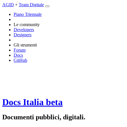
AGID
+
Team Digitale
Piano Triennale
Le community
Developers
Designers
Gli strumenti
Forum
Docs
GitHub
Docs Italia
beta
Documenti pubblici, digitali.