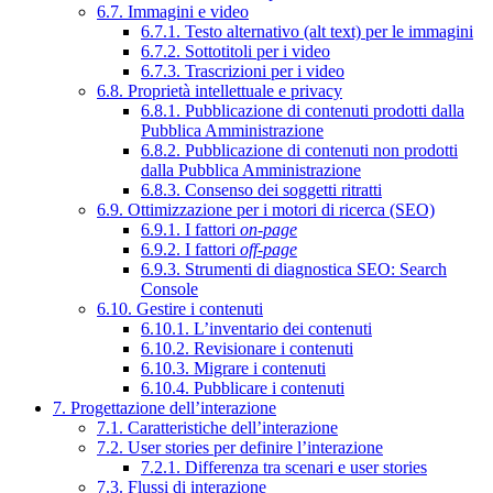
6.7. Immagini e video
6.7.1. Testo alternativo (alt text) per le immagini
6.7.2. Sottotitoli per i video
6.7.3. Trascrizioni per i video
6.8. Proprietà intellettuale e privacy
6.8.1. Pubblicazione di contenuti prodotti dalla
Pubblica Amministrazione
6.8.2. Pubblicazione di contenuti non prodotti
dalla Pubblica Amministrazione
6.8.3. Consenso dei soggetti ritratti
6.9. Ottimizzazione per i motori di ricerca (SEO)
6.9.1. I fattori
on-page
6.9.2. I fattori
off-page
6.9.3. Strumenti di diagnostica SEO: Search
Console
6.10. Gestire i contenuti
6.10.1. L’inventario dei contenuti
6.10.2. Revisionare i contenuti
6.10.3. Migrare i contenuti
6.10.4. Pubblicare i contenuti
7. Progettazione dell’interazione
7.1. Caratteristiche dell’interazione
7.2. User stories per definire l’interazione
7.2.1. Differenza tra scenari e user stories
7.3. Flussi di interazione