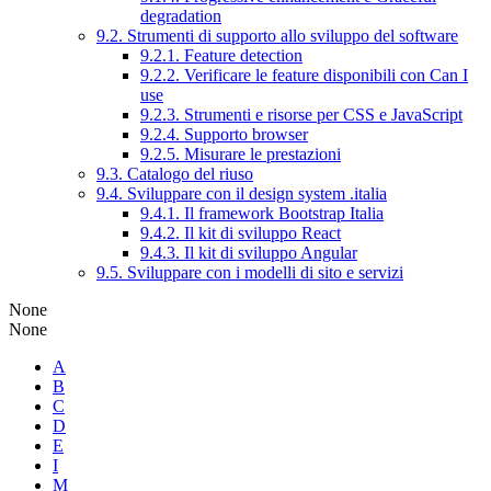
degradation
9.2. Strumenti di supporto allo sviluppo del software
9.2.1. Feature detection
9.2.2. Verificare le feature disponibili con Can I
use
9.2.3. Strumenti e risorse per CSS e JavaScript
9.2.4. Supporto browser
9.2.5. Misurare le prestazioni
9.3. Catalogo del riuso
9.4. Sviluppare con il design system .italia
9.4.1. Il framework Bootstrap Italia
9.4.2. Il kit di sviluppo React
9.4.3. Il kit di sviluppo Angular
9.5. Sviluppare con i modelli di sito e servizi
None
None
A
B
C
D
E
I
M