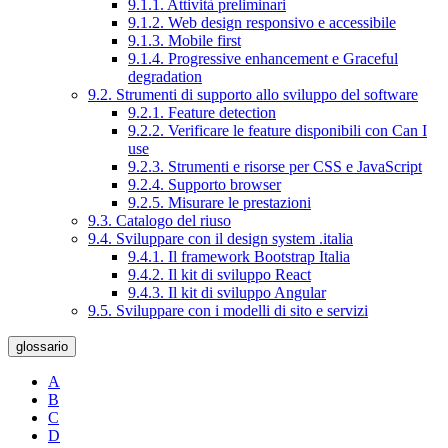
9.1.1. Attività preliminari
9.1.2. Web design responsivo e accessibile
9.1.3. Mobile first
9.1.4. Progressive enhancement e Graceful
degradation
9.2. Strumenti di supporto allo sviluppo del software
9.2.1. Feature detection
9.2.2. Verificare le feature disponibili con Can I
use
9.2.3. Strumenti e risorse per CSS e JavaScript
9.2.4. Supporto browser
9.2.5. Misurare le prestazioni
9.3. Catalogo del riuso
9.4. Sviluppare con il design system .italia
9.4.1. Il framework Bootstrap Italia
9.4.2. Il kit di sviluppo React
9.4.3. Il kit di sviluppo Angular
9.5. Sviluppare con i modelli di sito e servizi
glossario
A
B
C
D