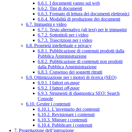
6.6.1. I documenti vanno sul web
6.6.2. Tipi di documenti
6.6.3. Formato di lettura dei documenti elettronici
6.6.4. Modalità di produzione dei documenti
6.7. Immagini e video
6.7.1. Testo alternativo (alt text) per le immagini
6.7.2. Sottotitoli per i video
6.7.3. Trascrizioni per i video
6.8. Proprietà intellettuale e privacy
6.8.1. Pubblicazione di contenuti prodotti dalla
Pubblica Amministrazione
6.8.2. Pubblicazione di contenuti non prodotti
dalla Pubblica Amministrazione
6.8.3. Consenso dei soggetti ritratti
6.9. Ottimizzazione per i motori di ricerca (SEO)
6.9.1. I fattori
on-page
6.9.2. I fattori
off-page
6.9.3. Strumenti di diagnostica SEO: Search
Console
6.10. Gestire i contenuti
6.10.1. L’inventario dei contenuti
6.10.2. Revisionare i contenuti
6.10.3. Migrare i contenuti
6.10.4. Pubblicare i contenuti
7. Progettazione dell’interazione