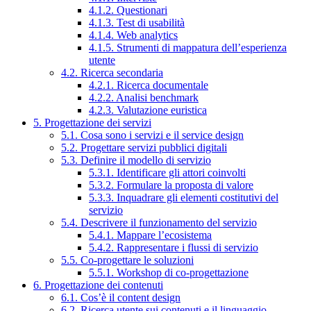
4.1.2. Questionari
4.1.3. Test di usabilità
4.1.4. Web analytics
4.1.5. Strumenti di mappatura dell’esperienza
utente
4.2. Ricerca secondaria
4.2.1. Ricerca documentale
4.2.2. Analisi benchmark
4.2.3. Valutazione euristica
5. Progettazione dei servizi
5.1. Cosa sono i servizi e il service design
5.2. Progettare servizi pubblici digitali
5.3. Definire il modello di servizio
5.3.1. Identificare gli attori coinvolti
5.3.2. Formulare la proposta di valore
5.3.3. Inquadrare gli elementi costitutivi del
servizio
5.4. Descrivere il funzionamento del servizio
5.4.1. Mappare l’ecosistema
5.4.2. Rappresentare i flussi di servizio
5.5. Co-progettare le soluzioni
5.5.1. Workshop di co-progettazione
6. Progettazione dei contenuti
6.1. Cos’è il content design
6.2. Ricerca utente sui contenuti e il linguaggio