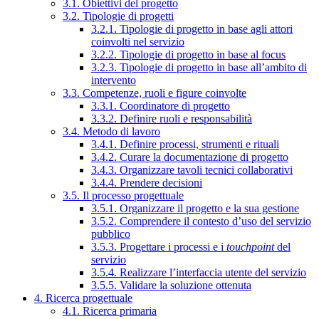
3.1. Obiettivi del progetto
3.2. Tipologie di progetti
3.2.1. Tipologie di progetto in base agli attori
coinvolti nel servizio
3.2.2. Tipologie di progetto in base al focus
3.2.3. Tipologie di progetto in base all’ambito di
intervento
3.3. Competenze, ruoli e figure coinvolte
3.3.1. Coordinatore di progetto
3.3.2. Definire ruoli e responsabilità
3.4. Metodo di lavoro
3.4.1. Definire processi, strumenti e rituali
3.4.2. Curare la documentazione di progetto
3.4.3. Organizzare tavoli tecnici collaborativi
3.4.4. Prendere decisioni
3.5. Il processo progettuale
3.5.1. Organizzare il progetto e la sua gestione
3.5.2. Comprendere il contesto d’uso del servizio
pubblico
3.5.3. Progettare i processi e i
touchpoint
del
servizio
3.5.4. Realizzare l’interfaccia utente del servizio
3.5.5. Validare la soluzione ottenuta
4. Ricerca progettuale
4.1. Ricerca primaria