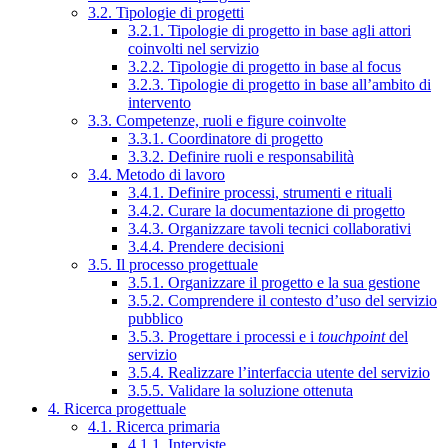
3.2. Tipologie di progetti
3.2.1. Tipologie di progetto in base agli attori
coinvolti nel servizio
3.2.2. Tipologie di progetto in base al focus
3.2.3. Tipologie di progetto in base all’ambito di
intervento
3.3. Competenze, ruoli e figure coinvolte
3.3.1. Coordinatore di progetto
3.3.2. Definire ruoli e responsabilità
3.4. Metodo di lavoro
3.4.1. Definire processi, strumenti e rituali
3.4.2. Curare la documentazione di progetto
3.4.3. Organizzare tavoli tecnici collaborativi
3.4.4. Prendere decisioni
3.5. Il processo progettuale
3.5.1. Organizzare il progetto e la sua gestione
3.5.2. Comprendere il contesto d’uso del servizio
pubblico
3.5.3. Progettare i processi e i
touchpoint
del
servizio
3.5.4. Realizzare l’interfaccia utente del servizio
3.5.5. Validare la soluzione ottenuta
4. Ricerca progettuale
4.1. Ricerca primaria
4.1.1. Interviste