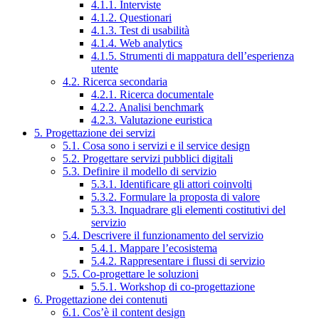
4.1.1. Interviste
4.1.2. Questionari
4.1.3. Test di usabilità
4.1.4. Web analytics
4.1.5. Strumenti di mappatura dell’esperienza
utente
4.2. Ricerca secondaria
4.2.1. Ricerca documentale
4.2.2. Analisi benchmark
4.2.3. Valutazione euristica
5. Progettazione dei servizi
5.1. Cosa sono i servizi e il service design
5.2. Progettare servizi pubblici digitali
5.3. Definire il modello di servizio
5.3.1. Identificare gli attori coinvolti
5.3.2. Formulare la proposta di valore
5.3.3. Inquadrare gli elementi costitutivi del
servizio
5.4. Descrivere il funzionamento del servizio
5.4.1. Mappare l’ecosistema
5.4.2. Rappresentare i flussi di servizio
5.5. Co-progettare le soluzioni
5.5.1. Workshop di co-progettazione
6. Progettazione dei contenuti
6.1. Cos’è il content design