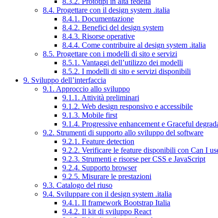
8.3.2. Prototipi in alta fedeltà
8.4. Progettare con il design system .italia
8.4.1. Documentazione
8.4.2. Benefici del design system
8.4.3. Risorse operative
8.4.4. Come contribuire al design system .italia
8.5. Progettare con i modelli di sito e servizi
8.5.1. Vantaggi dell’utilizzo dei modelli
8.5.2. I modelli di sito e servizi disponibili
9. Sviluppo dell’interfaccia
9.1. Approccio allo sviluppo
9.1.1. Attività preliminari
9.1.2. Web design responsivo e accessibile
9.1.3. Mobile first
9.1.4. Progressive enhancement e Graceful degrad
9.2. Strumenti di supporto allo sviluppo del software
9.2.1. Feature detection
9.2.2. Verificare le feature disponibili con Can I us
9.2.3. Strumenti e risorse per CSS e JavaScript
9.2.4. Supporto browser
9.2.5. Misurare le prestazioni
9.3. Catalogo del riuso
9.4. Sviluppare con il design system .italia
9.4.1. Il framework Bootstrap Italia
9.4.2. Il kit di sviluppo React