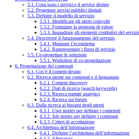
5.1. Cosa sono i servizi e il service design
5.2. Progettare servizi pubblici digitali
5.3. Definire il modello di servizio
5.3.1. Identificare gli attori coinvolti
5.3.2. Formulare la proposta di valore
5.3.3. Inquadrare gli elementi costitutivi del serviz
5.4. Descrivere il funzionamento del servizio
5.4.1. Mappare l’ecosistema
5.4.2. Rappresentare i flussi di servizio
5.5. Co-progettare le soluzioni
5.5.1. Workshop di co-progettazione
6. Progettazione dei contenuti
6.1. Cos’è il content design
6.2. Ricerca utente sui contenuti e il linguaggio
6.2.1. Content discovery
6.2.2. Dati di ricerca (search keywords)
6.2.3. Ricerca tramite analytics
6.2.4. Ricerca sui forum
6.3. Dalla ricerca ai bisogni degli utenti
6.3.1. User stories per definire i contenuti
6.3.2. Job stories per definire i contenuti
6.3.3. Criteri di accettazione
6.4. Architettura dell’informazione
6.4.1. Definire l’architettura dell’informazione
6.4.2. Alberatura