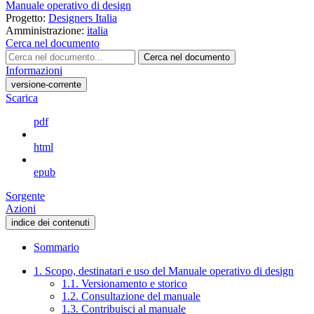
Manuale operativo di design
Progetto:
Designers Italia
Amministrazione:
italia
Cerca nel documento
Cerca nel documento
Informazioni
versione-corrente
Scarica
pdf
html
epub
Sorgente
Azioni
indice dei contenuti
Sommario
1. Scopo, destinatari e uso del Manuale operativo di design
1.1. Versionamento e storico
1.2. Consultazione del manuale
1.3. Contribuisci al manuale