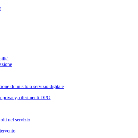
)
ilità
azione
ione di un sito o servizio digitale
va privacy, riferimenti DPO
olti nel servizio
ntervento