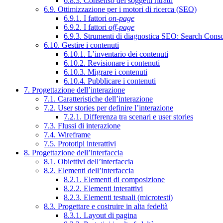
6.8.3. Consenso dei soggetti ritratti
6.9. Ottimizzazione per i motori di ricerca (SEO)
6.9.1. I fattori
on-page
6.9.2. I fattori
off-page
6.9.3. Strumenti di diagnostica SEO: Search Cons
6.10. Gestire i contenuti
6.10.1. L’inventario dei contenuti
6.10.2. Revisionare i contenuti
6.10.3. Migrare i contenuti
6.10.4. Pubblicare i contenuti
7. Progettazione dell’interazione
7.1. Caratteristiche dell’interazione
7.2. User stories per definire l’interazione
7.2.1. Differenza tra scenari e user stories
7.3. Flussi di interazione
7.4. Wireframe
7.5. Prototipi interattivi
8. Progettazione dell’interfaccia
8.1. Obiettivi dell’interfaccia
8.2. Elementi dell’interfaccia
8.2.1. Elementi di composizione
8.2.2. Elementi interattivi
8.2.3. Elementi testuali (microtesti)
8.3. Progettare e costruire in alta fedeltà
8.3.1. Layout di pagina