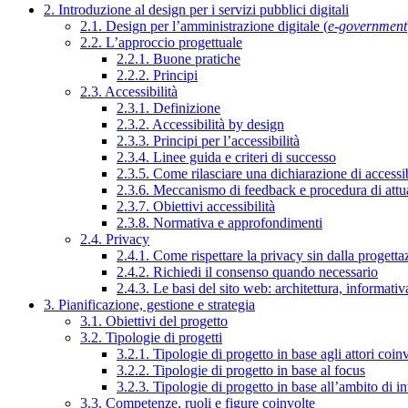
2. Introduzione al design per i servizi pubblici digitali
2.1. Design per l’amministrazione digitale (
e-government
2.2. L’approccio progettuale
2.2.1. Buone pratiche
2.2.2. Principi
2.3. Accessibilità
2.3.1. Definizione
2.3.2. Accessibilità by design
2.3.3. Principi per l’accessibilità
2.3.4. Linee guida e criteri di successo
2.3.5. Come rilasciare una dichiarazione di accessib
2.3.6. Meccanismo di feedback e procedura di attu
2.3.7. Obiettivi accessibilità
2.3.8. Normativa e approfondimenti
2.4. Privacy
2.4.1. Come rispettare la privacy sin dalla progettaz
2.4.2. Richiedi il consenso quando necessario
2.4.3. Le basi del sito web: architettura, informati
3. Pianificazione, gestione e strategia
3.1. Obiettivi del progetto
3.2. Tipologie di progetti
3.2.1. Tipologie di progetto in base agli attori coinv
3.2.2. Tipologie di progetto in base al focus
3.2.3. Tipologie di progetto in base all’ambito di i
3.3. Competenze, ruoli e figure coinvolte