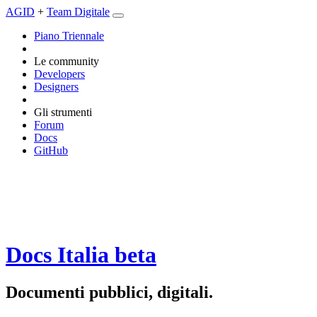
AGID
+
Team Digitale
Piano Triennale
Le community
Developers
Designers
Gli strumenti
Forum
Docs
GitHub
Docs Italia
beta
Documenti pubblici, digitali.