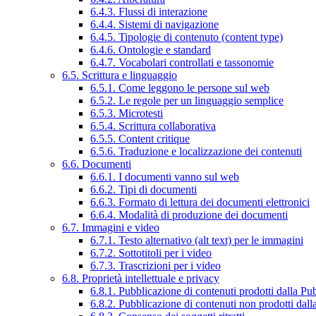
6.4.3. Flussi di interazione
6.4.4. Sistemi di navigazione
6.4.5. Tipologie di contenuto (content type)
6.4.6. Ontologie e standard
6.4.7. Vocabolari controllati e tassonomie
6.5. Scrittura e linguaggio
6.5.1. Come leggono le persone sul web
6.5.2. Le regole per un linguaggio semplice
6.5.3. Microtesti
6.5.4. Scrittura collaborativa
6.5.5. Content critique
6.5.6. Traduzione e localizzazione dei contenuti
6.6. Documenti
6.6.1. I documenti vanno sul web
6.6.2. Tipi di documenti
6.6.3. Formato di lettura dei documenti elettronici
6.6.4. Modalità di produzione dei documenti
6.7. Immagini e video
6.7.1. Testo alternativo (alt text) per le immagini
6.7.2. Sottotitoli per i video
6.7.3. Trascrizioni per i video
6.8. Proprietà intellettuale e privacy
6.8.1. Pubblicazione di contenuti prodotti dalla P
6.8.2. Pubblicazione di contenuti non prodotti dal