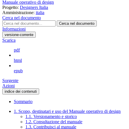
Manuale operativo di design
Progetto:
Designers Italia
Amministrazione:
italia
Cerca nel documento
Cerca nel documento
Informazioni
versione-corrente
Scarica
pdf
html
epub
Sorgente
Azioni
indice dei contenuti
Sommario
1. Scopo, destinatari e uso del Manuale operativo di design
1.1. Versionamento e storico
1.2. Consultazione del manuale
1.3. Contribuisci al manuale