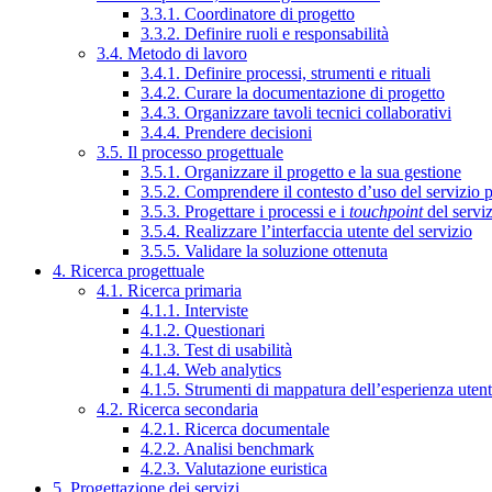
3.3.1. Coordinatore di progetto
3.3.2. Definire ruoli e responsabilità
3.4. Metodo di lavoro
3.4.1. Definire processi, strumenti e rituali
3.4.2. Curare la documentazione di progetto
3.4.3. Organizzare tavoli tecnici collaborativi
3.4.4. Prendere decisioni
3.5. Il processo progettuale
3.5.1. Organizzare il progetto e la sua gestione
3.5.2. Comprendere il contesto d’uso del servizio 
3.5.3. Progettare i processi e i
touchpoint
del servi
3.5.4. Realizzare l’interfaccia utente del servizio
3.5.5. Validare la soluzione ottenuta
4. Ricerca progettuale
4.1. Ricerca primaria
4.1.1. Interviste
4.1.2. Questionari
4.1.3. Test di usabilità
4.1.4. Web analytics
4.1.5. Strumenti di mappatura dell’esperienza uten
4.2. Ricerca secondaria
4.2.1. Ricerca documentale
4.2.2. Analisi benchmark
4.2.3. Valutazione euristica
5. Progettazione dei servizi