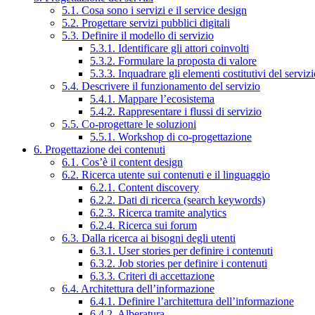
5.1. Cosa sono i servizi e il service design
5.2. Progettare servizi pubblici digitali
5.3. Definire il modello di servizio
5.3.1. Identificare gli attori coinvolti
5.3.2. Formulare la proposta di valore
5.3.3. Inquadrare gli elementi costitutivi del serviz
5.4. Descrivere il funzionamento del servizio
5.4.1. Mappare l’ecosistema
5.4.2. Rappresentare i flussi di servizio
5.5. Co-progettare le soluzioni
5.5.1. Workshop di co-progettazione
6. Progettazione dei contenuti
6.1. Cos’è il content design
6.2. Ricerca utente sui contenuti e il linguaggio
6.2.1. Content discovery
6.2.2. Dati di ricerca (search keywords)
6.2.3. Ricerca tramite analytics
6.2.4. Ricerca sui forum
6.3. Dalla ricerca ai bisogni degli utenti
6.3.1. User stories per definire i contenuti
6.3.2. Job stories per definire i contenuti
6.3.3. Criteri di accettazione
6.4. Architettura dell’informazione
6.4.1. Definire l’architettura dell’informazione
6.4.2. Alberatura