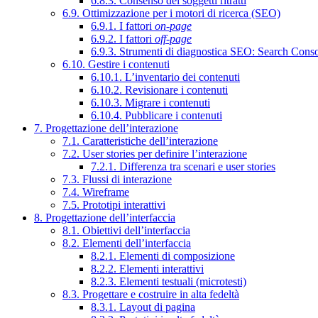
6.8.3. Consenso dei soggetti ritratti
6.9. Ottimizzazione per i motori di ricerca (SEO)
6.9.1. I fattori
on-page
6.9.2. I fattori
off-page
6.9.3. Strumenti di diagnostica SEO: Search Cons
6.10. Gestire i contenuti
6.10.1. L’inventario dei contenuti
6.10.2. Revisionare i contenuti
6.10.3. Migrare i contenuti
6.10.4. Pubblicare i contenuti
7. Progettazione dell’interazione
7.1. Caratteristiche dell’interazione
7.2. User stories per definire l’interazione
7.2.1. Differenza tra scenari e user stories
7.3. Flussi di interazione
7.4. Wireframe
7.5. Prototipi interattivi
8. Progettazione dell’interfaccia
8.1. Obiettivi dell’interfaccia
8.2. Elementi dell’interfaccia
8.2.1. Elementi di composizione
8.2.2. Elementi interattivi
8.2.3. Elementi testuali (microtesti)
8.3. Progettare e costruire in alta fedeltà
8.3.1. Layout di pagina