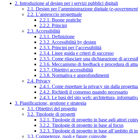
2. Introduzione al design per i servizi pubblici digitali
2.1. Design per l’amministrazione digitale (
e-government
2.2. L’approccio progettuale
2.2.1. Buone pratiche
2.2.2. Principi
2.3. Accessibilità
2.3.1. Definizione
2.3.2. Accessibilità by design
2.3.3. Principi per l’accessibilità
2.3.4. Linee guida e criteri di successo
2.3.5. Come rilasciare una dichiarazione di accessib
2.3.6. Meccanismo di feedback e procedura di attu
2.3.7. Obiettivi accessibilità
2.3.8. Normativa e approfondimenti
2.4. Privacy
2.4.1. Come rispettare la privacy sin dalla progettaz
2.4.2. Richiedi il consenso quando necessario
2.4.3. Le basi del sito web: architettura, informati
3. Pianificazione, gestione e strategia
3.1. Obiettivi del progetto
3.2. Tipologie di progetti
3.2.1. Tipologie di progetto in base agli attori coinv
3.2.2. Tipologie di progetto in base al focus
3.2.3. Tipologie di progetto in base all’ambito di i
3.3. Competenze, ruoli e figure coinvolte