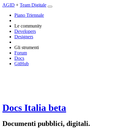
AGID
+
Team Digitale
Piano Triennale
Le community
Developers
Designers
Gli strumenti
Forum
Docs
GitHub
Docs Italia
beta
Documenti pubblici, digitali.