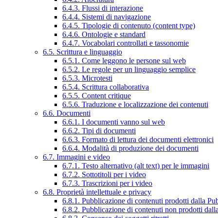
6.4.3. Flussi di interazione
6.4.4. Sistemi di navigazione
6.4.5. Tipologie di contenuto (content type)
6.4.6. Ontologie e standard
6.4.7. Vocabolari controllati e tassonomie
6.5. Scrittura e linguaggio
6.5.1. Come leggono le persone sul web
6.5.2. Le regole per un linguaggio semplice
6.5.3. Microtesti
6.5.4. Scrittura collaborativa
6.5.5. Content critique
6.5.6. Traduzione e localizzazione dei contenuti
6.6. Documenti
6.6.1. I documenti vanno sul web
6.6.2. Tipi di documenti
6.6.3. Formato di lettura dei documenti elettronici
6.6.4. Modalità di produzione dei documenti
6.7. Immagini e video
6.7.1. Testo alternativo (alt text) per le immagini
6.7.2. Sottotitoli per i video
6.7.3. Trascrizioni per i video
6.8. Proprietà intellettuale e privacy
6.8.1. Pubblicazione di contenuti prodotti dalla P
6.8.2. Pubblicazione di contenuti non prodotti dal