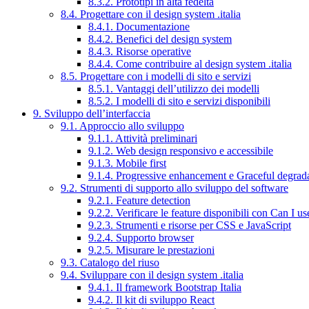
8.3.2. Prototipi in alta fedeltà
8.4. Progettare con il design system .italia
8.4.1. Documentazione
8.4.2. Benefici del design system
8.4.3. Risorse operative
8.4.4. Come contribuire al design system .italia
8.5. Progettare con i modelli di sito e servizi
8.5.1. Vantaggi dell’utilizzo dei modelli
8.5.2. I modelli di sito e servizi disponibili
9. Sviluppo dell’interfaccia
9.1. Approccio allo sviluppo
9.1.1. Attività preliminari
9.1.2. Web design responsivo e accessibile
9.1.3. Mobile first
9.1.4. Progressive enhancement e Graceful degrad
9.2. Strumenti di supporto allo sviluppo del software
9.2.1. Feature detection
9.2.2. Verificare le feature disponibili con Can I us
9.2.3. Strumenti e risorse per CSS e JavaScript
9.2.4. Supporto browser
9.2.5. Misurare le prestazioni
9.3. Catalogo del riuso
9.4. Sviluppare con il design system .italia
9.4.1. Il framework Bootstrap Italia
9.4.2. Il kit di sviluppo React