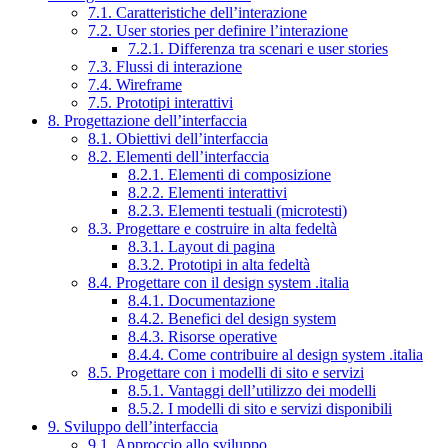
7.1. Caratteristiche dell’interazione
7.2. User stories per definire l’interazione
7.2.1. Differenza tra scenari e user stories
7.3. Flussi di interazione
7.4. Wireframe
7.5. Prototipi interattivi
8. Progettazione dell’interfaccia
8.1. Obiettivi dell’interfaccia
8.2. Elementi dell’interfaccia
8.2.1. Elementi di composizione
8.2.2. Elementi interattivi
8.2.3. Elementi testuali (microtesti)
8.3. Progettare e costruire in alta fedeltà
8.3.1. Layout di pagina
8.3.2. Prototipi in alta fedeltà
8.4. Progettare con il design system .italia
8.4.1. Documentazione
8.4.2. Benefici del design system
8.4.3. Risorse operative
8.4.4. Come contribuire al design system .italia
8.5. Progettare con i modelli di sito e servizi
8.5.1. Vantaggi dell’utilizzo dei modelli
8.5.2. I modelli di sito e servizi disponibili
9. Sviluppo dell’interfaccia
9.1. Approccio allo sviluppo