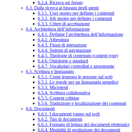
6.2.4. Ricerca sui forum
6.3. Dalla ricerca ai bisogni degli utenti
6.3.1. User stories per definire i contenuti
6.3.2. Job stories per definire i contenuti
6.3.3. Criteri di accettazione
6.4. Architettura dell’informazione
6.4.1. Definire l’architettura dell’informazione
6.4.2. Alberatura
6.4.3. Flussi di interazione
6.4.4. Sistemi di navigazione
6.4.5. Tipologie di contenuto (content type)
6.4.6. Ontologie e standard
6.4.7. Vocabolari controllati e tassonomie
6.5. Scrittura e linguaggio
6.5.1. Come leggono le persone sul web
6.5.2. Le regole per un linguaggio semplice
6.5.3. Microtesti
6.5.4. Scrittura collaborativa
6.5.5. Content critique
6.5.6. Traduzione e localizzazione dei contenuti
6.6. Documenti
6.6.1. I documenti vanno sul web
6.6.2. Tipi di documenti
6.6.3. Formato di lettura dei documenti elettronici
6.6.4. Modalità di produzione dei documenti