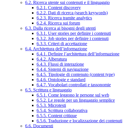
6.2. Ricerca utente sui contenuti e il linguaggio
6.2.1. Content discovery
6.2.2. Dati di ricerca (search keywords)
6.2.3. Ricerca tramite analytics
6.2.4. Ricerca sui forum
6.3. Dalla ricerca ai bisogni degli utenti
6.3.1. User stories per definire i contenuti
6.3.2. Job stories per definire i contenuti
6.3.3. Criteri di accettazione
6.4. Architettura dell’informazione
6.4.1. Definire l’architettura dell’informazione
6.4.2. Alberatura
6.4.3. Flussi di interazione
6.4.4. Sistemi di navigazione
6.4.5. Tipologie di contenuto (content type)
6.4.6. Ontologie e standard
6.4.7. Vocabolari controllati e tassonomie
6.5. Scrittura e linguaggio
6.5.1. Come leggono le persone sul web
6.5.2. Le regole per un linguaggio semplice
6.5.3. Microtesti
6.5.4. Scrittura collaborativa
6.5.5. Content critique
6.5.6. Traduzione e localizzazione dei contenuti
6.6. Documenti