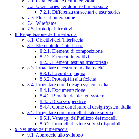
7.1. Caratteristiche dell’interazione
7.2. User stories per definire l’interazione
7.2.1. Differenza tra scenari e user stories
7.3. Flussi di interazione
7.4. Wireframe
7.5. Prototipi interattivi
8. Progettazione dell’interfaccia
8.1. Obiettivi dell’interfaccia
8.2. Elementi dell’interfaccia
8.2.1. Elementi di composizione
8.2.2. Elementi interattivi
8.2.3. Elementi testuali (microtesti)
8.3. Progettare e costruire in alta fedeltà
8.3.1. Layout di pagina
8.3.2. Prototipi in alta fedeltà
8.4. Progettare con il design system .italia
8.4.1. Documentazione
8.4.2. Benefici del design system
8.4.3. Risorse operative
8.4.4. Come contribuire al design system .italia
8.5. Progettare con i modelli di sito e servizi
8.5.1. Vantaggi dell’utilizzo dei modelli
8.5.2. I modelli di sito e servizi disponibili
9. Sviluppo dell’interfaccia
9.1. Approccio allo sviluppo