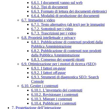
6.6.1. I documenti vanno sul web
6.6.2. Tipi di documenti
6.6.3. Formato di lettura dei documenti elettronici
6.6.4. Modalità di produzione dei documenti
6.7. Immagini e video
6.7.1. Testo alternativo (alt text) per le immagini
6.7.2. Sottotitoli per i video
6.7.3. Trascrizioni per i video
6.8. Proprietà intellettuale e privacy
6.8.1. Pubblicazione di contenuti prodotti dalla
Pubblica Amministrazione
6.8.2. Pubblicazione di contenuti non prodotti
dalla Pubblica Amministrazione
6.8.3. Consenso dei soggetti ritratti
6.9. Ottimizzazione per i motori di ricerca (SEO)
6.9.1. I fattori
on-page
6.9.2. I fattori
off-page
6.9.3. Strumenti di diagnostica SEO: Search
Console
6.10. Gestire i contenuti
6.10.1. L’inventario dei contenuti
6.10.2. Revisionare i contenuti
6.10.3. Migrare i contenuti
6.10.4. Pubblicare i contenuti
7. Progettazione dell’interazione