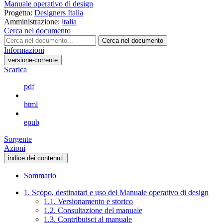
Manuale operativo di design
Progetto:
Designers Italia
Amministrazione:
italia
Cerca nel documento
Cerca nel documento
Informazioni
versione-corrente
Scarica
pdf
html
epub
Sorgente
Azioni
indice dei contenuti
Sommario
1. Scopo, destinatari e uso del Manuale operativo di design
1.1. Versionamento e storico
1.2. Consultazione del manuale
1.3. Contribuisci al manuale