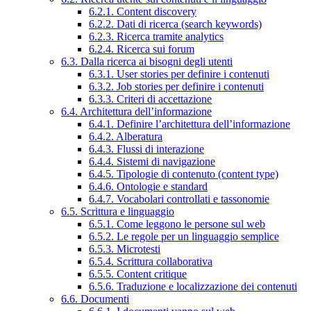
6.2.1. Content discovery
6.2.2. Dati di ricerca (search keywords)
6.2.3. Ricerca tramite analytics
6.2.4. Ricerca sui forum
6.3. Dalla ricerca ai bisogni degli utenti
6.3.1. User stories per definire i contenuti
6.3.2. Job stories per definire i contenuti
6.3.3. Criteri di accettazione
6.4. Architettura dell’informazione
6.4.1. Definire l’architettura dell’informazione
6.4.2. Alberatura
6.4.3. Flussi di interazione
6.4.4. Sistemi di navigazione
6.4.5. Tipologie di contenuto (content type)
6.4.6. Ontologie e standard
6.4.7. Vocabolari controllati e tassonomie
6.5. Scrittura e linguaggio
6.5.1. Come leggono le persone sul web
6.5.2. Le regole per un linguaggio semplice
6.5.3. Microtesti
6.5.4. Scrittura collaborativa
6.5.5. Content critique
6.5.6. Traduzione e localizzazione dei contenuti
6.6. Documenti