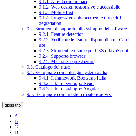
9.1.1. Attività preliminari
9.1.2. Web design responsivo e accessibile
9.1.3. Mobile first
9.1.4. Progressive enhancement e Graceful
degradation
9.2. Strumenti di supporto allo sviluppo del software
9.2.1. Feature detection
9.2.2. Verificare le feature disponibili con Can I
use
9.2.3. Strumenti e risorse per CSS e JavaScript
9.2.4. Supporto browser
9.2.5. Misurare le prestazioni
9.3. Catalogo del riuso
9.4. Sviluppare con il design system .italia
9.4.1. Il framework Bootstrap Italia
9.4.2. Il kit di sviluppo React
9.4.3. Il kit di sviluppo Angular
9.5. Sviluppare con i modelli di sito e servizi
glossario
A
B
C
D