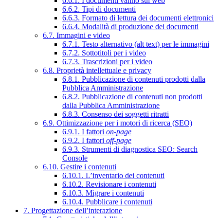
6.6.1. I documenti vanno sul web
6.6.2. Tipi di documenti
6.6.3. Formato di lettura dei documenti elettronici
6.6.4. Modalità di produzione dei documenti
6.7. Immagini e video
6.7.1. Testo alternativo (alt text) per le immagini
6.7.2. Sottotitoli per i video
6.7.3. Trascrizioni per i video
6.8. Proprietà intellettuale e privacy
6.8.1. Pubblicazione di contenuti prodotti dalla
Pubblica Amministrazione
6.8.2. Pubblicazione di contenuti non prodotti
dalla Pubblica Amministrazione
6.8.3. Consenso dei soggetti ritratti
6.9. Ottimizzazione per i motori di ricerca (SEO)
6.9.1. I fattori
on-page
6.9.2. I fattori
off-page
6.9.3. Strumenti di diagnostica SEO: Search
Console
6.10. Gestire i contenuti
6.10.1. L’inventario dei contenuti
6.10.2. Revisionare i contenuti
6.10.3. Migrare i contenuti
6.10.4. Pubblicare i contenuti
7. Progettazione dell’interazione