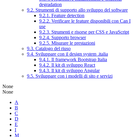
degradation
9.2. Strumenti di supporto allo sviluppo del software
9.2.1. Feature detection
9.2.2. Verificare le feature disponibili con Can I
use
9.2.3. Strumenti e risorse per CSS e JavaScript
9.2.4. Supporto browser
9.2.5. Misurare le prestazioni
9.3. Catalogo del riuso
9.4. Sviluppare con il design system .italia
9.4.1. Il framework Bootstrap Italia
9.4.2. Il kit di sviluppo React
9.4.3. Il kit di sviluppo Angular
9.5. Sviluppare con i modelli di sito e servizi
None
None
A
B
C
D
E
I
M