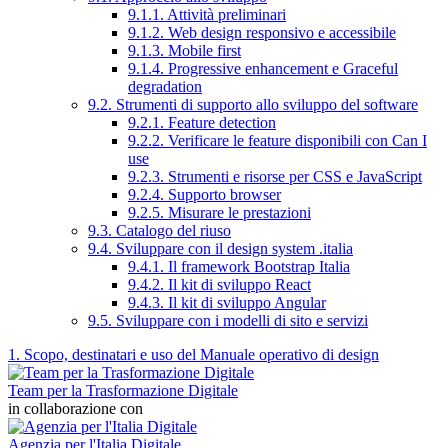
9.1.1. Attività preliminari
9.1.2. Web design responsivo e accessibile
9.1.3. Mobile first
9.1.4. Progressive enhancement e Graceful
degradation
9.2. Strumenti di supporto allo sviluppo del software
9.2.1. Feature detection
9.2.2. Verificare le feature disponibili con Can I
use
9.2.3. Strumenti e risorse per CSS e JavaScript
9.2.4. Supporto browser
9.2.5. Misurare le prestazioni
9.3. Catalogo del riuso
9.4. Sviluppare con il design system .italia
9.4.1. Il framework Bootstrap Italia
9.4.2. Il kit di sviluppo React
9.4.3. Il kit di sviluppo Angular
9.5. Sviluppare con i modelli di sito e servizi
1. Scopo, destinatari e uso del Manuale operativo di design
Team per la Trasformazione Digitale
in collaborazione con
Agenzia per l'Italia Digitale