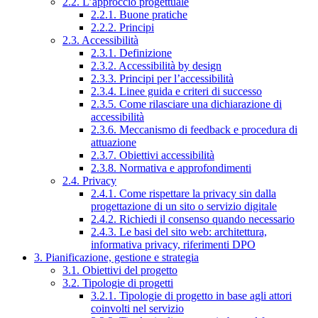
2.2. L’approccio progettuale
2.2.1. Buone pratiche
2.2.2. Principi
2.3. Accessibilità
2.3.1. Definizione
2.3.2. Accessibilità by design
2.3.3. Principi per l’accessibilità
2.3.4. Linee guida e criteri di successo
2.3.5. Come rilasciare una dichiarazione di
accessibilità
2.3.6. Meccanismo di feedback e procedura di
attuazione
2.3.7. Obiettivi accessibilità
2.3.8. Normativa e approfondimenti
2.4. Privacy
2.4.1. Come rispettare la privacy sin dalla
progettazione di un sito o servizio digitale
2.4.2. Richiedi il consenso quando necessario
2.4.3. Le basi del sito web: architettura,
informativa privacy, riferimenti DPO
3. Pianificazione, gestione e strategia
3.1. Obiettivi del progetto
3.2. Tipologie di progetti
3.2.1. Tipologie di progetto in base agli attori
coinvolti nel servizio