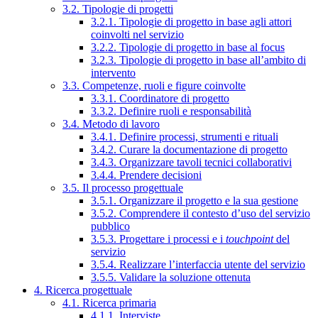
3.2. Tipologie di progetti
3.2.1. Tipologie di progetto in base agli attori
coinvolti nel servizio
3.2.2. Tipologie di progetto in base al focus
3.2.3. Tipologie di progetto in base all’ambito di
intervento
3.3. Competenze, ruoli e figure coinvolte
3.3.1. Coordinatore di progetto
3.3.2. Definire ruoli e responsabilità
3.4. Metodo di lavoro
3.4.1. Definire processi, strumenti e rituali
3.4.2. Curare la documentazione di progetto
3.4.3. Organizzare tavoli tecnici collaborativi
3.4.4. Prendere decisioni
3.5. Il processo progettuale
3.5.1. Organizzare il progetto e la sua gestione
3.5.2. Comprendere il contesto d’uso del servizio
pubblico
3.5.3. Progettare i processi e i
touchpoint
del
servizio
3.5.4. Realizzare l’interfaccia utente del servizio
3.5.5. Validare la soluzione ottenuta
4. Ricerca progettuale
4.1. Ricerca primaria
4.1.1. Interviste