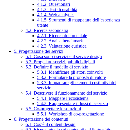
4.1.2. Questionari
4.1.3. Test di usabilità
4.1.4. Web analytics
4.1.5. Strumenti di mappatura dell’esperienza
utente
4.2. Ricerca secondaria
4.2.1. Ricerca documentale
4.2.2. Analisi benchmark
4.2.3. Valutazione euristica
5. Progettazione dei servizi
5.1. Cosa sono i servizi e il service design
5.2. Progettare servizi pubblici digitali
5.3. Definire il modello di servizio
5.3.1. Identificare gli attori coinvolti
5.3.2. Formulare la proposta di valore
5.3.3. Inquadrare gli elementi costitutivi del
servizio
5.4. Descrivere il funzionamento del servizio
5.4.1. Mappare l’ecosistema
5.4.2. Rappresentare i flussi di servizio
5.5. Co-progettare le soluzioni
5.5.1. Workshop di co-progettazione
6. Progettazione dei contenuti
6.1. Cos’è il content design
6.2. Ricerca utente sui contenuti e il linguaggio