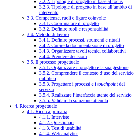
3.2.2. Tipologie di progetto in base al focus
3.2.3. Tipologie di progetto in base all’ambito di
intervento
3.3. Competenze, ruoli e figure coinvolte
3.3.1. Coordinatore di progetto
3.3.2. Definire ruoli e responsabilità
3.4. Metodo di lavoro
3.4.1. Definire processi, strumenti e rituali
3.4.2. Curare la documentazione di progetto
3.4.3. Organizzare tavoli tecnici collaborativi
3.4.4. Prendere decisioni
3.5. Il processo progettuale
3.5.1. Organizzare il progetto e la sua gestione
3.5.2. Comprendere il contesto d’uso del servizio
pubblico
3.5.3. Progettare i processi e i
touchpoint
del
servizio
3.5.4. Realizzare l’interfaccia utente del servizio
3.5.5. Validare la soluzione ottenuta
4. Ricerca progettuale
4.1. Ricerca primaria
4.1.1. Interviste
4.1.2. Questionari
4.1.3. Test di usabilità
4.1.4. Web analytics