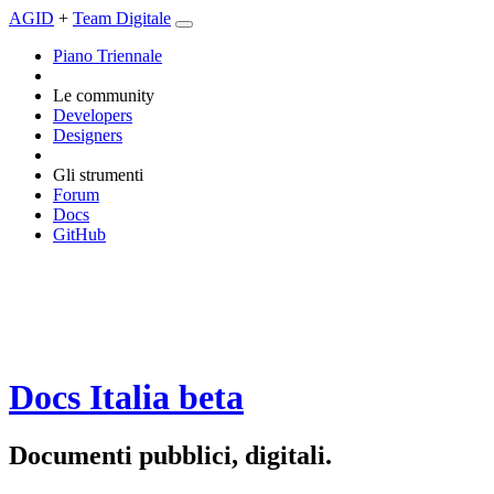
AGID
+
Team Digitale
Piano Triennale
Le community
Developers
Designers
Gli strumenti
Forum
Docs
GitHub
Docs Italia
beta
Documenti pubblici, digitali.