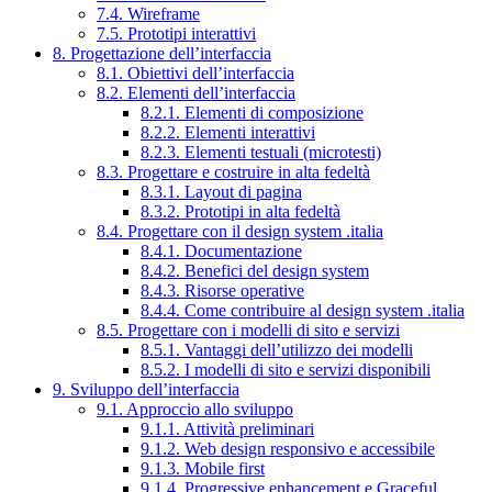
7.4. Wireframe
7.5. Prototipi interattivi
8. Progettazione dell’interfaccia
8.1. Obiettivi dell’interfaccia
8.2. Elementi dell’interfaccia
8.2.1. Elementi di composizione
8.2.2. Elementi interattivi
8.2.3. Elementi testuali (microtesti)
8.3. Progettare e costruire in alta fedeltà
8.3.1. Layout di pagina
8.3.2. Prototipi in alta fedeltà
8.4. Progettare con il design system .italia
8.4.1. Documentazione
8.4.2. Benefici del design system
8.4.3. Risorse operative
8.4.4. Come contribuire al design system .italia
8.5. Progettare con i modelli di sito e servizi
8.5.1. Vantaggi dell’utilizzo dei modelli
8.5.2. I modelli di sito e servizi disponibili
9. Sviluppo dell’interfaccia
9.1. Approccio allo sviluppo
9.1.1. Attività preliminari
9.1.2. Web design responsivo e accessibile
9.1.3. Mobile first
9.1.4. Progressive enhancement e Graceful