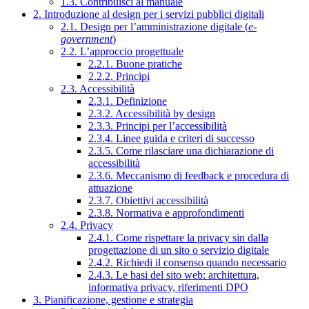
1.3. Contribuisci al manuale
2. Introduzione al design per i servizi pubblici digitali
2.1. Design per l’amministrazione digitale (
e-
government
)
2.2. L’approccio progettuale
2.2.1. Buone pratiche
2.2.2. Principi
2.3. Accessibilità
2.3.1. Definizione
2.3.2. Accessibilità by design
2.3.3. Principi per l’accessibilità
2.3.4. Linee guida e criteri di successo
2.3.5. Come rilasciare una dichiarazione di
accessibilità
2.3.6. Meccanismo di feedback e procedura di
attuazione
2.3.7. Obiettivi accessibilità
2.3.8. Normativa e approfondimenti
2.4. Privacy
2.4.1. Come rispettare la privacy sin dalla
progettazione di un sito o servizio digitale
2.4.2. Richiedi il consenso quando necessario
2.4.3. Le basi del sito web: architettura,
informativa privacy, riferimenti DPO
3. Pianificazione, gestione e strategia