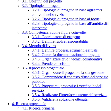
3.1. Obiettivi del progetto
3.2. Tipologie di progetti
3.2.1. Tipologie di progetto in base agli attori
coinvolti nel servizio
3.2.2. Tipologie di progetto in base al focus
3.2.3. Tipologie di progetto in base all’ambito di
intervento
3.3. Competenze, ruoli e figure coinvolte
3.3.1. Coordinatore di progetto
3.3.2. Definire ruoli e responsabilità
3.4. Metodo di lavoro
3.4.1. Definire processi, strumenti e rituali
3.4.2. Curare la documentazione di progetto
3.4.3. Organizzare tavoli tecnici collaborativi
3.4.4. Prendere decisioni
3.5. Il processo progettuale
3.5.1. Organizzare il progetto e la sua gestione
3.5.2. Comprendere il contesto d’uso del servizio
pubblico
3.5.3. Progettare i processi e i
touchpoint
del
servizio
3.5.4. Realizzare l’interfaccia utente del servizio
3.5.5. Validare la soluzione ottenuta
4. Ricerca progettuale
4.1. Ricerca primaria