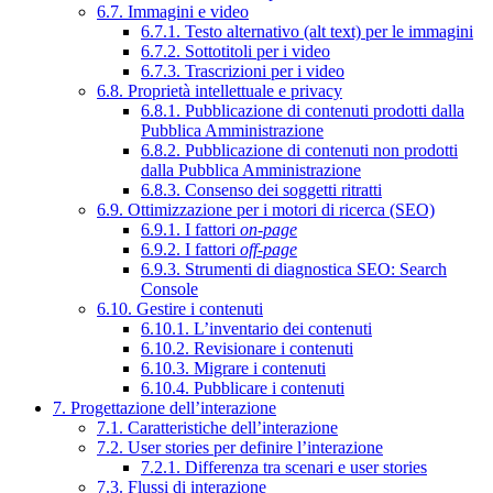
6.7. Immagini e video
6.7.1. Testo alternativo (alt text) per le immagini
6.7.2. Sottotitoli per i video
6.7.3. Trascrizioni per i video
6.8. Proprietà intellettuale e privacy
6.8.1. Pubblicazione di contenuti prodotti dalla
Pubblica Amministrazione
6.8.2. Pubblicazione di contenuti non prodotti
dalla Pubblica Amministrazione
6.8.3. Consenso dei soggetti ritratti
6.9. Ottimizzazione per i motori di ricerca (SEO)
6.9.1. I fattori
on-page
6.9.2. I fattori
off-page
6.9.3. Strumenti di diagnostica SEO: Search
Console
6.10. Gestire i contenuti
6.10.1. L’inventario dei contenuti
6.10.2. Revisionare i contenuti
6.10.3. Migrare i contenuti
6.10.4. Pubblicare i contenuti
7. Progettazione dell’interazione
7.1. Caratteristiche dell’interazione
7.2. User stories per definire l’interazione
7.2.1. Differenza tra scenari e user stories
7.3. Flussi di interazione