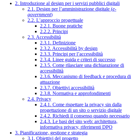
2. Introduzione al design per i servizi pubblici digitali
2.1. Design per l’amministrazione digitale (
e-
government
)
2.2. L’approccio progettuale
2.2.1. Buone pratiche
2.2.2. Principi
2.3. Accessibilità
2.3.1. Definizione
2.3.2. Accessibilità by design
2.3.3. Principi per l’accessibilità
2.3.4. Linee guida e criteri di successo
2.3.5. Come rilasciare una dichiarazione di
accessibilità
2.3.6. Meccanismo di feedback e procedura di
attuazione
2.3.7. Obiettivi accessibilità
2.3.8. Normativa e approfondimenti
2.4. Privacy
2.4.1. Come rispettare la privacy sin dalla
progettazione di un sito o servizio digitale
2.4.2. Richiedi il consenso quando necessario
2.4.3. Le basi del sito web: architettura,
informativa privacy, riferimenti DPO
3. Pianificazione, gestione e strategia
3.1. Obiettivi del progetto