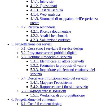
4.1.1. Interviste
4.1.2. Questionari
4.1.3. Test di usabilità
4.1.4. Web analytics
4.1.5. Strumenti di mappatura dell’esperienza
utente
4.2. Ricerca secondaria
4.2.1. Ricerca documentale
4.2.2. Analisi benchmark
4.2.3. Valutazione euristica
5. Progettazione dei servizi
5.1. Cosa sono i servizi e il service design
5.2. Progettare servizi pubblici digitali
5.3. Definire il modello di servizio
5.3.1. Identificare gli attori coinvolti
5.3.2. Formulare la proposta di valore
5.3.3. Inquadrare gli elementi costitutivi del
servizio
5.4. Descrivere il funzionamento del servizio
5.4.1. Mappare l’ecosistema
5.4.2. Rappresentare i flussi di servizio
5.5. Co-progettare le soluzioni
5.5.1. Workshop di co-progettazione
6. Progettazione dei contenuti
6.1. Cos’è il content design