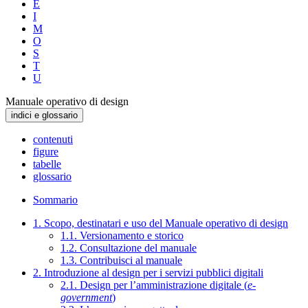
E
I
M
O
S
T
U
Manuale operativo di design
indici e glossario
contenuti
figure
tabelle
glossario
Sommario
1. Scopo, destinatari e uso del Manuale operativo di design
1.1. Versionamento e storico
1.2. Consultazione del manuale
1.3. Contribuisci al manuale
2. Introduzione al design per i servizi pubblici digitali
2.1. Design per l’amministrazione digitale (
e-
government
)