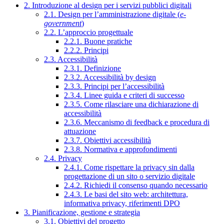
2. Introduzione al design per i servizi pubblici digitali
2.1. Design per l’amministrazione digitale (
e-
government
)
2.2. L’approccio progettuale
2.2.1. Buone pratiche
2.2.2. Principi
2.3. Accessibilità
2.3.1. Definizione
2.3.2. Accessibilità by design
2.3.3. Principi per l’accessibilità
2.3.4. Linee guida e criteri di successo
2.3.5. Come rilasciare una dichiarazione di
accessibilità
2.3.6. Meccanismo di feedback e procedura di
attuazione
2.3.7. Obiettivi accessibilità
2.3.8. Normativa e approfondimenti
2.4. Privacy
2.4.1. Come rispettare la privacy sin dalla
progettazione di un sito o servizio digitale
2.4.2. Richiedi il consenso quando necessario
2.4.3. Le basi del sito web: architettura,
informativa privacy, riferimenti DPO
3. Pianificazione, gestione e strategia
3.1. Obiettivi del progetto