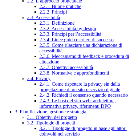
2.2. L’approccio progettuale
2.2.1. Buone pratiche
2.2.2. Principi
2.3. Accessibilità
2.3.1. Definizione
2.3.2. Accessibilità by design
2.3.3. Principi per l’accessibilità
2.3.4. Linee guida e criteri di successo
2.3.5. Come rilasciare una dichiarazione di
accessibilità
2.3.6. Meccanismo di feedback e procedura di
attuazione
2.3.7. Obiettivi accessibilità
2.3.8. Normativa e approfondimenti
2.4. Privacy
2.4.1. Come rispettare la privacy sin dalla
progettazione di un sito o servizio digitale
2.4.2. Richiedi il consenso quando necessario
2.4.3. Le basi del sito web: architettura,
informativa privacy, riferimenti DPO
3. Pianificazione, gestione e strategia
3.1. Obiettivi del progetto
3.2. Tipologie di progetti
3.2.1. Tipologie di progetto in base agli attori
coinvolti nel servizio