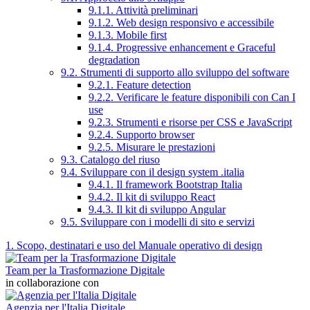
9.1.1. Attività preliminari
9.1.2. Web design responsivo e accessibile
9.1.3. Mobile first
9.1.4. Progressive enhancement e Graceful
degradation
9.2. Strumenti di supporto allo sviluppo del software
9.2.1. Feature detection
9.2.2. Verificare le feature disponibili con Can I
use
9.2.3. Strumenti e risorse per CSS e JavaScript
9.2.4. Supporto browser
9.2.5. Misurare le prestazioni
9.3. Catalogo del riuso
9.4. Sviluppare con il design system .italia
9.4.1. Il framework Bootstrap Italia
9.4.2. Il kit di sviluppo React
9.4.3. Il kit di sviluppo Angular
9.5. Sviluppare con i modelli di sito e servizi
1. Scopo, destinatari e uso del Manuale operativo di design
Team per la Trasformazione Digitale
in collaborazione con
Agenzia per l'Italia Digitale