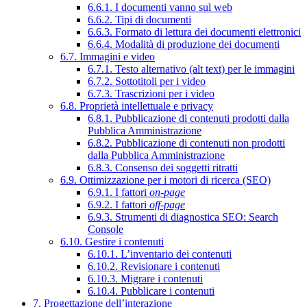
6.6.1. I documenti vanno sul web
6.6.2. Tipi di documenti
6.6.3. Formato di lettura dei documenti elettronici
6.6.4. Modalità di produzione dei documenti
6.7. Immagini e video
6.7.1. Testo alternativo (alt text) per le immagini
6.7.2. Sottotitoli per i video
6.7.3. Trascrizioni per i video
6.8. Proprietà intellettuale e privacy
6.8.1. Pubblicazione di contenuti prodotti dalla
Pubblica Amministrazione
6.8.2. Pubblicazione di contenuti non prodotti
dalla Pubblica Amministrazione
6.8.3. Consenso dei soggetti ritratti
6.9. Ottimizzazione per i motori di ricerca (SEO)
6.9.1. I fattori
on-page
6.9.2. I fattori
off-page
6.9.3. Strumenti di diagnostica SEO: Search
Console
6.10. Gestire i contenuti
6.10.1. L’inventario dei contenuti
6.10.2. Revisionare i contenuti
6.10.3. Migrare i contenuti
6.10.4. Pubblicare i contenuti
7. Progettazione dell’interazione