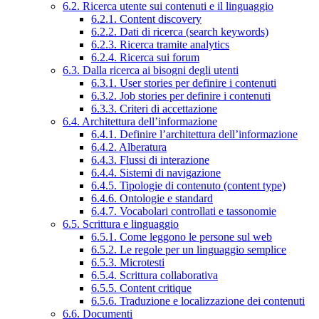
6.2. Ricerca utente sui contenuti e il linguaggio
6.2.1. Content discovery
6.2.2. Dati di ricerca (search keywords)
6.2.3. Ricerca tramite analytics
6.2.4. Ricerca sui forum
6.3. Dalla ricerca ai bisogni degli utenti
6.3.1. User stories per definire i contenuti
6.3.2. Job stories per definire i contenuti
6.3.3. Criteri di accettazione
6.4. Architettura dell’informazione
6.4.1. Definire l’architettura dell’informazione
6.4.2. Alberatura
6.4.3. Flussi di interazione
6.4.4. Sistemi di navigazione
6.4.5. Tipologie di contenuto (content type)
6.4.6. Ontologie e standard
6.4.7. Vocabolari controllati e tassonomie
6.5. Scrittura e linguaggio
6.5.1. Come leggono le persone sul web
6.5.2. Le regole per un linguaggio semplice
6.5.3. Microtesti
6.5.4. Scrittura collaborativa
6.5.5. Content critique
6.5.6. Traduzione e localizzazione dei contenuti
6.6. Documenti