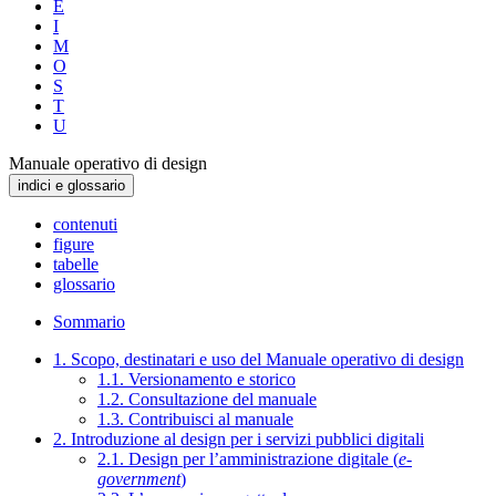
E
I
M
O
S
T
U
Manuale operativo di design
indici e glossario
contenuti
figure
tabelle
glossario
Sommario
1. Scopo, destinatari e uso del Manuale operativo di design
1.1. Versionamento e storico
1.2. Consultazione del manuale
1.3. Contribuisci al manuale
2. Introduzione al design per i servizi pubblici digitali
2.1. Design per l’amministrazione digitale (
e-
government
)