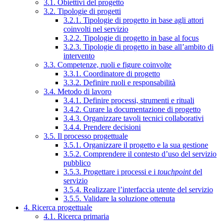
3.1. Obiettivi del progetto
3.2. Tipologie di progetti
3.2.1. Tipologie di progetto in base agli attori
coinvolti nel servizio
3.2.2. Tipologie di progetto in base al focus
3.2.3. Tipologie di progetto in base all’ambito di
intervento
3.3. Competenze, ruoli e figure coinvolte
3.3.1. Coordinatore di progetto
3.3.2. Definire ruoli e responsabilità
3.4. Metodo di lavoro
3.4.1. Definire processi, strumenti e rituali
3.4.2. Curare la documentazione di progetto
3.4.3. Organizzare tavoli tecnici collaborativi
3.4.4. Prendere decisioni
3.5. Il processo progettuale
3.5.1. Organizzare il progetto e la sua gestione
3.5.2. Comprendere il contesto d’uso del servizio
pubblico
3.5.3. Progettare i processi e i
touchpoint
del
servizio
3.5.4. Realizzare l’interfaccia utente del servizio
3.5.5. Validare la soluzione ottenuta
4. Ricerca progettuale
4.1. Ricerca primaria