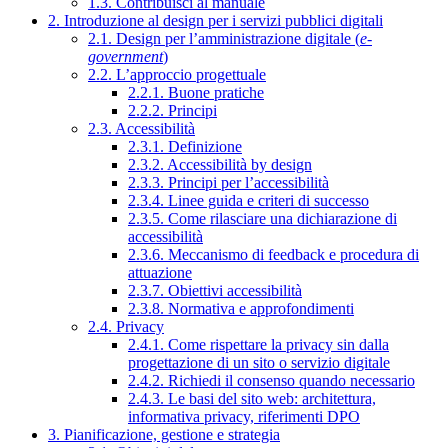
1.3. Contribuisci al manuale
2. Introduzione al design per i servizi pubblici digitali
2.1. Design per l’amministrazione digitale (
e-
government
)
2.2. L’approccio progettuale
2.2.1. Buone pratiche
2.2.2. Principi
2.3. Accessibilità
2.3.1. Definizione
2.3.2. Accessibilità by design
2.3.3. Principi per l’accessibilità
2.3.4. Linee guida e criteri di successo
2.3.5. Come rilasciare una dichiarazione di
accessibilità
2.3.6. Meccanismo di feedback e procedura di
attuazione
2.3.7. Obiettivi accessibilità
2.3.8. Normativa e approfondimenti
2.4. Privacy
2.4.1. Come rispettare la privacy sin dalla
progettazione di un sito o servizio digitale
2.4.2. Richiedi il consenso quando necessario
2.4.3. Le basi del sito web: architettura,
informativa privacy, riferimenti DPO
3. Pianificazione, gestione e strategia