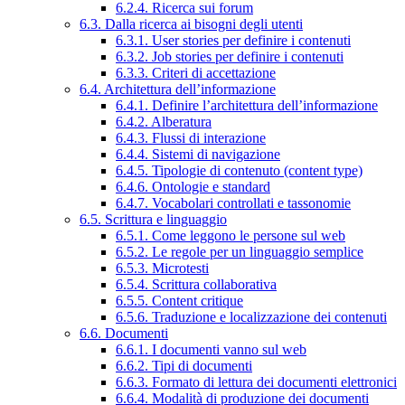
6.2.4. Ricerca sui forum
6.3. Dalla ricerca ai bisogni degli utenti
6.3.1. User stories per definire i contenuti
6.3.2. Job stories per definire i contenuti
6.3.3. Criteri di accettazione
6.4. Architettura dell’informazione
6.4.1. Definire l’architettura dell’informazione
6.4.2. Alberatura
6.4.3. Flussi di interazione
6.4.4. Sistemi di navigazione
6.4.5. Tipologie di contenuto (content type)
6.4.6. Ontologie e standard
6.4.7. Vocabolari controllati e tassonomie
6.5. Scrittura e linguaggio
6.5.1. Come leggono le persone sul web
6.5.2. Le regole per un linguaggio semplice
6.5.3. Microtesti
6.5.4. Scrittura collaborativa
6.5.5. Content critique
6.5.6. Traduzione e localizzazione dei contenuti
6.6. Documenti
6.6.1. I documenti vanno sul web
6.6.2. Tipi di documenti
6.6.3. Formato di lettura dei documenti elettronici
6.6.4. Modalità di produzione dei documenti