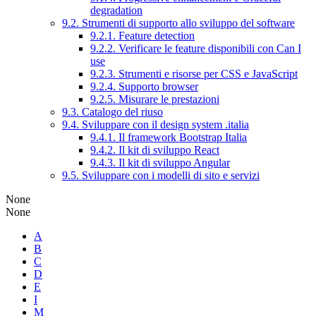
degradation
9.2. Strumenti di supporto allo sviluppo del software
9.2.1. Feature detection
9.2.2. Verificare le feature disponibili con Can I
use
9.2.3. Strumenti e risorse per CSS e JavaScript
9.2.4. Supporto browser
9.2.5. Misurare le prestazioni
9.3. Catalogo del riuso
9.4. Sviluppare con il design system .italia
9.4.1. Il framework Bootstrap Italia
9.4.2. Il kit di sviluppo React
9.4.3. Il kit di sviluppo Angular
9.5. Sviluppare con i modelli di sito e servizi
None
None
A
B
C
D
E
I
M