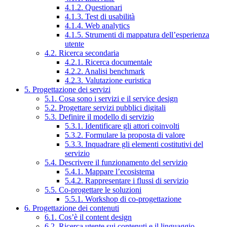
4.1.2. Questionari
4.1.3. Test di usabilità
4.1.4. Web analytics
4.1.5. Strumenti di mappatura dell’esperienza
utente
4.2. Ricerca secondaria
4.2.1. Ricerca documentale
4.2.2. Analisi benchmark
4.2.3. Valutazione euristica
5. Progettazione dei servizi
5.1. Cosa sono i servizi e il service design
5.2. Progettare servizi pubblici digitali
5.3. Definire il modello di servizio
5.3.1. Identificare gli attori coinvolti
5.3.2. Formulare la proposta di valore
5.3.3. Inquadrare gli elementi costitutivi del
servizio
5.4. Descrivere il funzionamento del servizio
5.4.1. Mappare l’ecosistema
5.4.2. Rappresentare i flussi di servizio
5.5. Co-progettare le soluzioni
5.5.1. Workshop di co-progettazione
6. Progettazione dei contenuti
6.1. Cos’è il content design
6.2. Ricerca utente sui contenuti e il linguaggio