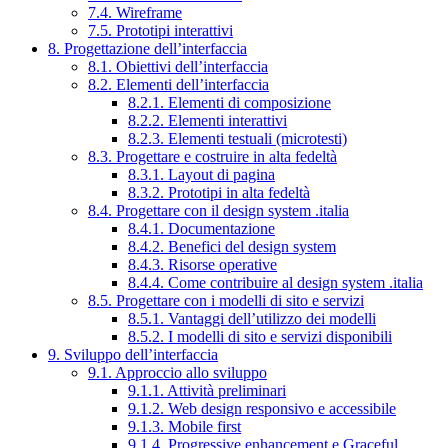
7.4. Wireframe
7.5. Prototipi interattivi
8. Progettazione dell’interfaccia
8.1. Obiettivi dell’interfaccia
8.2. Elementi dell’interfaccia
8.2.1. Elementi di composizione
8.2.2. Elementi interattivi
8.2.3. Elementi testuali (microtesti)
8.3. Progettare e costruire in alta fedeltà
8.3.1. Layout di pagina
8.3.2. Prototipi in alta fedeltà
8.4. Progettare con il design system .italia
8.4.1. Documentazione
8.4.2. Benefici del design system
8.4.3. Risorse operative
8.4.4. Come contribuire al design system .italia
8.5. Progettare con i modelli di sito e servizi
8.5.1. Vantaggi dell’utilizzo dei modelli
8.5.2. I modelli di sito e servizi disponibili
9. Sviluppo dell’interfaccia
9.1. Approccio allo sviluppo
9.1.1. Attività preliminari
9.1.2. Web design responsivo e accessibile
9.1.3. Mobile first
9.1.4. Progressive enhancement e Graceful