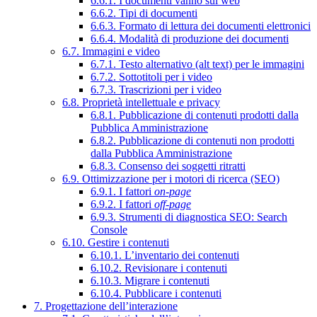
6.6.1. I documenti vanno sul web
6.6.2. Tipi di documenti
6.6.3. Formato di lettura dei documenti elettronici
6.6.4. Modalità di produzione dei documenti
6.7. Immagini e video
6.7.1. Testo alternativo (alt text) per le immagini
6.7.2. Sottotitoli per i video
6.7.3. Trascrizioni per i video
6.8. Proprietà intellettuale e privacy
6.8.1. Pubblicazione di contenuti prodotti dalla
Pubblica Amministrazione
6.8.2. Pubblicazione di contenuti non prodotti
dalla Pubblica Amministrazione
6.8.3. Consenso dei soggetti ritratti
6.9. Ottimizzazione per i motori di ricerca (SEO)
6.9.1. I fattori
on-page
6.9.2. I fattori
off-page
6.9.3. Strumenti di diagnostica SEO: Search
Console
6.10. Gestire i contenuti
6.10.1. L’inventario dei contenuti
6.10.2. Revisionare i contenuti
6.10.3. Migrare i contenuti
6.10.4. Pubblicare i contenuti
7. Progettazione dell’interazione