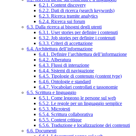
6.2.1. Content discovery
6.2.2. Dati di ricerca (search keywords)
6.2.3. Ricerca tramite analytics
6.2.4. Ricerca sui forum
6.3. Dalla ricerca ai bisogni degli utenti
6.3.1. User stories per definire i contenuti
6.3.2. Job stories per definire i contenuti
6.3.3. Criteri di accettazione
6.4. Architettura dell’informazione
6.4.1. Definire l’architettura dell’informazione
6.4.2. Alberatura
6.4.3. Flussi di interazione
6.4.4. Sistemi di navigazione
6.4.5. Tipologie di contenuto (content type)
6.4.6. Ontologie e standard
6.4.7. Vocabolari controllati e tassonomie
6.5. Scrittura e linguaggio
6.5.1. Come leggono le persone sul web
6.5.2. Le regole per un linguaggio semplice
6.5.3. Microtesti
6.5.4. Scrittura collaborativa
6.5.5. Content critique
6.5.6. Traduzione e localizzazione dei contenuti
6.6. Documenti