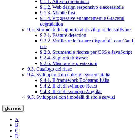
9.1.1. Attività preliminari
9.1.2. Web design responsivo e accessibile
9.1.3. Mobile first
9.1.4. Progressive enhancement e Graceful
degradation
9.2. Strumenti di supporto allo sviluppo del software
9.2.1. Feature detection
9.2.2. Verificare le feature disponibili con Can I
use
9.2.3. Strumenti e risorse per CSS e JavaScript
9.2.4. Supporto browser
9.2.5. Misurare le prestazioni
9.3. Catalogo del riuso
9.4. Sviluppare con il design system .italia
9.4.1. Il framework Bootstrap Italia
9.4.2. Il kit di sviluppo React
9.4.3. Il kit di sviluppo Angular
9.5. Sviluppare con i modelli di sito e servizi
glossario
A
B
C
D