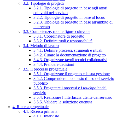
3.2. Tipologie di progetti
3.2.1. Tipologie di progetto in base agli attori
coinvolti nel servizio
3.2.2. Tipologie di progetto in base al focus
3.2.3. Tipologie di progetto in base all’ambito di
intervento
3.3. Competenze, ruoli e figure coinvolte
3.3.1. Coordinatore di progetto
3.3.2. Definire ruoli e responsabilità
3.4. Metodo di lavoro
3.4.1. Definire processi, strumenti e rituali
3.4.2. Curare la documentazione di progetto
3.4.3. Organizzare tavoli tecnici collaborativi
3.4.4. Prendere decisioni
3.5. Il processo progettuale
3.5.1. Organizzare il progetto e la sua gestione
3.5.2. Comprendere il contesto d’uso del servizio
pubblico
3.5.3. Progettare i processi e i
touchpoint
del
servizio
3.5.4. Realizzare l’interfaccia utente del servizio
3.5.5. Validare la soluzione ottenuta
4. Ricerca progettuale
4.1. Ricerca primaria
4.1.1. Interviste