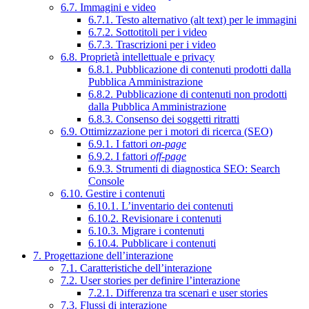
6.7. Immagini e video
6.7.1. Testo alternativo (alt text) per le immagini
6.7.2. Sottotitoli per i video
6.7.3. Trascrizioni per i video
6.8. Proprietà intellettuale e privacy
6.8.1. Pubblicazione di contenuti prodotti dalla
Pubblica Amministrazione
6.8.2. Pubblicazione di contenuti non prodotti
dalla Pubblica Amministrazione
6.8.3. Consenso dei soggetti ritratti
6.9. Ottimizzazione per i motori di ricerca (SEO)
6.9.1. I fattori
on-page
6.9.2. I fattori
off-page
6.9.3. Strumenti di diagnostica SEO: Search
Console
6.10. Gestire i contenuti
6.10.1. L’inventario dei contenuti
6.10.2. Revisionare i contenuti
6.10.3. Migrare i contenuti
6.10.4. Pubblicare i contenuti
7. Progettazione dell’interazione
7.1. Caratteristiche dell’interazione
7.2. User stories per definire l’interazione
7.2.1. Differenza tra scenari e user stories
7.3. Flussi di interazione