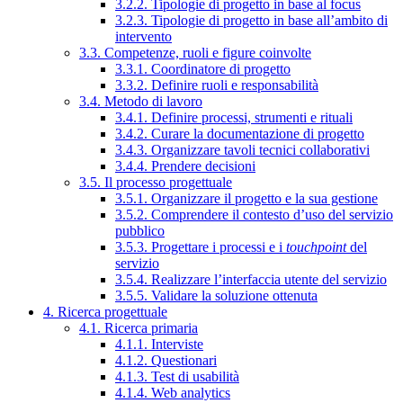
3.2.2. Tipologie di progetto in base al focus
3.2.3. Tipologie di progetto in base all’ambito di
intervento
3.3. Competenze, ruoli e figure coinvolte
3.3.1. Coordinatore di progetto
3.3.2. Definire ruoli e responsabilità
3.4. Metodo di lavoro
3.4.1. Definire processi, strumenti e rituali
3.4.2. Curare la documentazione di progetto
3.4.3. Organizzare tavoli tecnici collaborativi
3.4.4. Prendere decisioni
3.5. Il processo progettuale
3.5.1. Organizzare il progetto e la sua gestione
3.5.2. Comprendere il contesto d’uso del servizio
pubblico
3.5.3. Progettare i processi e i
touchpoint
del
servizio
3.5.4. Realizzare l’interfaccia utente del servizio
3.5.5. Validare la soluzione ottenuta
4. Ricerca progettuale
4.1. Ricerca primaria
4.1.1. Interviste
4.1.2. Questionari
4.1.3. Test di usabilità
4.1.4. Web analytics