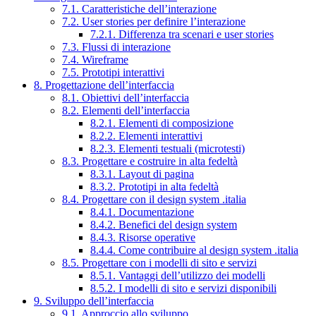
7.1. Caratteristiche dell’interazione
7.2. User stories per definire l’interazione
7.2.1. Differenza tra scenari e user stories
7.3. Flussi di interazione
7.4. Wireframe
7.5. Prototipi interattivi
8. Progettazione dell’interfaccia
8.1. Obiettivi dell’interfaccia
8.2. Elementi dell’interfaccia
8.2.1. Elementi di composizione
8.2.2. Elementi interattivi
8.2.3. Elementi testuali (microtesti)
8.3. Progettare e costruire in alta fedeltà
8.3.1. Layout di pagina
8.3.2. Prototipi in alta fedeltà
8.4. Progettare con il design system .italia
8.4.1. Documentazione
8.4.2. Benefici del design system
8.4.3. Risorse operative
8.4.4. Come contribuire al design system .italia
8.5. Progettare con i modelli di sito e servizi
8.5.1. Vantaggi dell’utilizzo dei modelli
8.5.2. I modelli di sito e servizi disponibili
9. Sviluppo dell’interfaccia
9.1. Approccio allo sviluppo