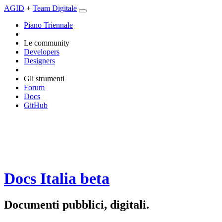
AGID
+
Team Digitale
Piano Triennale
Le community
Developers
Designers
Gli strumenti
Forum
Docs
GitHub
Docs Italia
beta
Documenti pubblici, digitali.