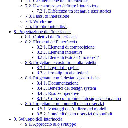
7.1. Caratteristiche dell’interazione
7.2. User stories per definire l’interazione
7.2.1. Differenza tra scenari e user stories
7.3. Flussi di interazione
7.4. Wireframe
7.5. Prototipi interattivi
8. Progettazione dell’interfaccia
8.1. Obiettivi dell’interfaccia
8.2. Elementi dell’interfaccia
8.2.1. Elementi di composizione
8.2.2. Elementi interattivi
8.2.3. Elementi testuali (microtesti)
8.3. Progettare e costruire in alta fedeltà
8.3.1. Layout di pagina
8.3.2. Prototipi in alta fedeltà
8.4. Progettare con il design system .italia
8.4.1. Documentazione
8.4.2. Benefici del design system
8.4.3. Risorse operative
8.4.4. Come contribuire al design system .italia
8.5. Progettare con i modelli di sito e servizi
8.5.1. Vantaggi dell’utilizzo dei modelli
8.5.2. I modelli di sito e servizi disponibili
9. Sviluppo dell’interfaccia
9.1. Approccio allo sviluppo