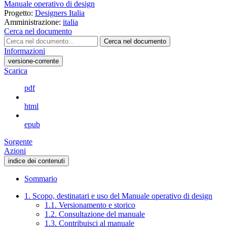
Manuale operativo di design
Progetto:
Designers Italia
Amministrazione:
italia
Cerca nel documento
Cerca nel documento
Informazioni
versione-corrente
Scarica
pdf
html
epub
Sorgente
Azioni
indice dei contenuti
Sommario
1. Scopo, destinatari e uso del Manuale operativo di design
1.1. Versionamento e storico
1.2. Consultazione del manuale
1.3. Contribuisci al manuale