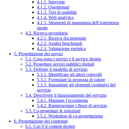
4.1.1. Interviste
4.1.2. Questionari
4.1.3. Test di usabilità
4.1.4. Web analytics
4.1.5. Strumenti di mappatura dell’esperienza
utente
4.2. Ricerca secondaria
4.2.1. Ricerca documentale
4.2.2. Analisi benchmark
4.2.3. Valutazione euristica
5. Progettazione dei servizi
5.1. Cosa sono i servizi e il service design
5.2. Progettare servizi pubblici digitali
5.3. Definire il modello di servizio
5.3.1. Identificare gli attori coinvolti
5.3.2. Formulare la proposta di valore
5.3.3. Inquadrare gli elementi costitutivi del
servizio
5.4. Descrivere il funzionamento del servizio
5.4.1. Mappare l’ecosistema
5.4.2. Rappresentare i flussi di servizio
5.5. Co-progettare le soluzioni
5.5.1. Workshop di co-progettazione
6. Progettazione dei contenuti
6.1. Cos’è il content design