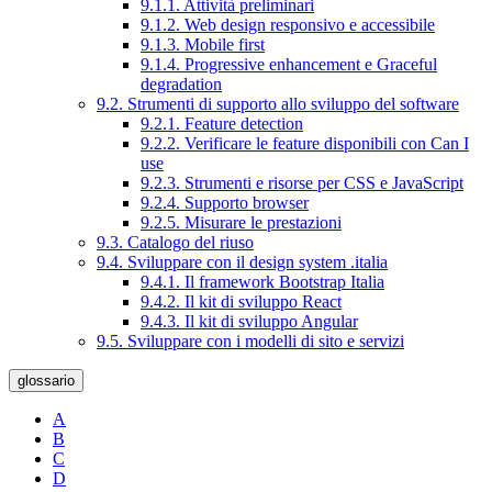
9.1.1. Attività preliminari
9.1.2. Web design responsivo e accessibile
9.1.3. Mobile first
9.1.4. Progressive enhancement e Graceful
degradation
9.2. Strumenti di supporto allo sviluppo del software
9.2.1. Feature detection
9.2.2. Verificare le feature disponibili con Can I
use
9.2.3. Strumenti e risorse per CSS e JavaScript
9.2.4. Supporto browser
9.2.5. Misurare le prestazioni
9.3. Catalogo del riuso
9.4. Sviluppare con il design system .italia
9.4.1. Il framework Bootstrap Italia
9.4.2. Il kit di sviluppo React
9.4.3. Il kit di sviluppo Angular
9.5. Sviluppare con i modelli di sito e servizi
glossario
A
B
C
D