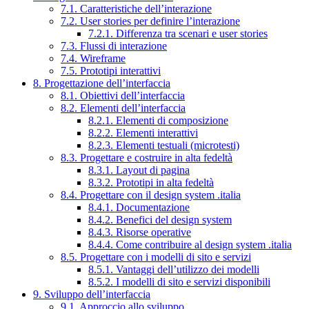
7.1. Caratteristiche dell’interazione
7.2. User stories per definire l’interazione
7.2.1. Differenza tra scenari e user stories
7.3. Flussi di interazione
7.4. Wireframe
7.5. Prototipi interattivi
8. Progettazione dell’interfaccia
8.1. Obiettivi dell’interfaccia
8.2. Elementi dell’interfaccia
8.2.1. Elementi di composizione
8.2.2. Elementi interattivi
8.2.3. Elementi testuali (microtesti)
8.3. Progettare e costruire in alta fedeltà
8.3.1. Layout di pagina
8.3.2. Prototipi in alta fedeltà
8.4. Progettare con il design system .italia
8.4.1. Documentazione
8.4.2. Benefici del design system
8.4.3. Risorse operative
8.4.4. Come contribuire al design system .italia
8.5. Progettare con i modelli di sito e servizi
8.5.1. Vantaggi dell’utilizzo dei modelli
8.5.2. I modelli di sito e servizi disponibili
9. Sviluppo dell’interfaccia
9.1. Approccio allo sviluppo