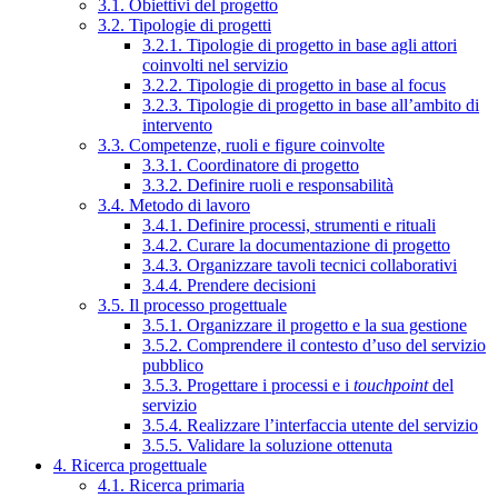
3.1. Obiettivi del progetto
3.2. Tipologie di progetti
3.2.1. Tipologie di progetto in base agli attori
coinvolti nel servizio
3.2.2. Tipologie di progetto in base al focus
3.2.3. Tipologie di progetto in base all’ambito di
intervento
3.3. Competenze, ruoli e figure coinvolte
3.3.1. Coordinatore di progetto
3.3.2. Definire ruoli e responsabilità
3.4. Metodo di lavoro
3.4.1. Definire processi, strumenti e rituali
3.4.2. Curare la documentazione di progetto
3.4.3. Organizzare tavoli tecnici collaborativi
3.4.4. Prendere decisioni
3.5. Il processo progettuale
3.5.1. Organizzare il progetto e la sua gestione
3.5.2. Comprendere il contesto d’uso del servizio
pubblico
3.5.3. Progettare i processi e i
touchpoint
del
servizio
3.5.4. Realizzare l’interfaccia utente del servizio
3.5.5. Validare la soluzione ottenuta
4. Ricerca progettuale
4.1. Ricerca primaria