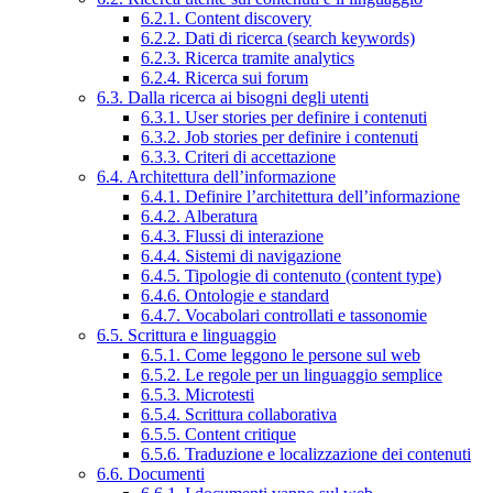
6.2.1. Content discovery
6.2.2. Dati di ricerca (search keywords)
6.2.3. Ricerca tramite analytics
6.2.4. Ricerca sui forum
6.3. Dalla ricerca ai bisogni degli utenti
6.3.1. User stories per definire i contenuti
6.3.2. Job stories per definire i contenuti
6.3.3. Criteri di accettazione
6.4. Architettura dell’informazione
6.4.1. Definire l’architettura dell’informazione
6.4.2. Alberatura
6.4.3. Flussi di interazione
6.4.4. Sistemi di navigazione
6.4.5. Tipologie di contenuto (content type)
6.4.6. Ontologie e standard
6.4.7. Vocabolari controllati e tassonomie
6.5. Scrittura e linguaggio
6.5.1. Come leggono le persone sul web
6.5.2. Le regole per un linguaggio semplice
6.5.3. Microtesti
6.5.4. Scrittura collaborativa
6.5.5. Content critique
6.5.6. Traduzione e localizzazione dei contenuti
6.6. Documenti