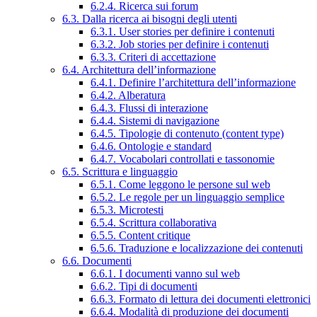
6.2.4. Ricerca sui forum
6.3. Dalla ricerca ai bisogni degli utenti
6.3.1. User stories per definire i contenuti
6.3.2. Job stories per definire i contenuti
6.3.3. Criteri di accettazione
6.4. Architettura dell’informazione
6.4.1. Definire l’architettura dell’informazione
6.4.2. Alberatura
6.4.3. Flussi di interazione
6.4.4. Sistemi di navigazione
6.4.5. Tipologie di contenuto (content type)
6.4.6. Ontologie e standard
6.4.7. Vocabolari controllati e tassonomie
6.5. Scrittura e linguaggio
6.5.1. Come leggono le persone sul web
6.5.2. Le regole per un linguaggio semplice
6.5.3. Microtesti
6.5.4. Scrittura collaborativa
6.5.5. Content critique
6.5.6. Traduzione e localizzazione dei contenuti
6.6. Documenti
6.6.1. I documenti vanno sul web
6.6.2. Tipi di documenti
6.6.3. Formato di lettura dei documenti elettronici
6.6.4. Modalità di produzione dei documenti