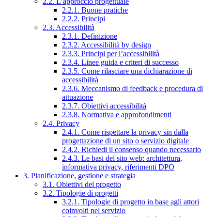
2.2. L’approccio progettuale
2.2.1. Buone pratiche
2.2.2. Principi
2.3. Accessibilità
2.3.1. Definizione
2.3.2. Accessibilità by design
2.3.3. Principi per l’accessibilità
2.3.4. Linee guida e criteri di successo
2.3.5. Come rilasciare una dichiarazione di
accessibilità
2.3.6. Meccanismo di feedback e procedura di
attuazione
2.3.7. Obiettivi accessibilità
2.3.8. Normativa e approfondimenti
2.4. Privacy
2.4.1. Come rispettare la privacy sin dalla
progettazione di un sito o servizio digitale
2.4.2. Richiedi il consenso quando necessario
2.4.3. Le basi del sito web: architettura,
informativa privacy, riferimenti DPO
3. Pianificazione, gestione e strategia
3.1. Obiettivi del progetto
3.2. Tipologie di progetti
3.2.1. Tipologie di progetto in base agli attori
coinvolti nel servizio