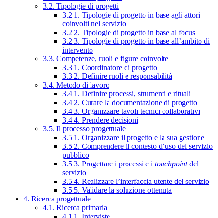
3.2. Tipologie di progetti
3.2.1. Tipologie di progetto in base agli attori
coinvolti nel servizio
3.2.2. Tipologie di progetto in base al focus
3.2.3. Tipologie di progetto in base all’ambito di
intervento
3.3. Competenze, ruoli e figure coinvolte
3.3.1. Coordinatore di progetto
3.3.2. Definire ruoli e responsabilità
3.4. Metodo di lavoro
3.4.1. Definire processi, strumenti e rituali
3.4.2. Curare la documentazione di progetto
3.4.3. Organizzare tavoli tecnici collaborativi
3.4.4. Prendere decisioni
3.5. Il processo progettuale
3.5.1. Organizzare il progetto e la sua gestione
3.5.2. Comprendere il contesto d’uso del servizio
pubblico
3.5.3. Progettare i processi e i
touchpoint
del
servizio
3.5.4. Realizzare l’interfaccia utente del servizio
3.5.5. Validare la soluzione ottenuta
4. Ricerca progettuale
4.1. Ricerca primaria
4.1.1. Interviste