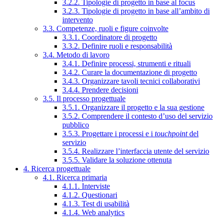
3.2.2. Tipologie di progetto in base al focus
3.2.3. Tipologie di progetto in base all’ambito di
intervento
3.3. Competenze, ruoli e figure coinvolte
3.3.1. Coordinatore di progetto
3.3.2. Definire ruoli e responsabilità
3.4. Metodo di lavoro
3.4.1. Definire processi, strumenti e rituali
3.4.2. Curare la documentazione di progetto
3.4.3. Organizzare tavoli tecnici collaborativi
3.4.4. Prendere decisioni
3.5. Il processo progettuale
3.5.1. Organizzare il progetto e la sua gestione
3.5.2. Comprendere il contesto d’uso del servizio
pubblico
3.5.3. Progettare i processi e i
touchpoint
del
servizio
3.5.4. Realizzare l’interfaccia utente del servizio
3.5.5. Validare la soluzione ottenuta
4. Ricerca progettuale
4.1. Ricerca primaria
4.1.1. Interviste
4.1.2. Questionari
4.1.3. Test di usabilità
4.1.4. Web analytics