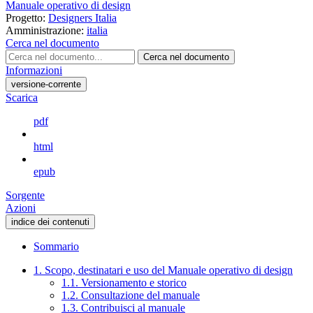
Manuale operativo di design
Progetto:
Designers Italia
Amministrazione:
italia
Cerca nel documento
Cerca nel documento
Informazioni
versione-corrente
Scarica
pdf
html
epub
Sorgente
Azioni
indice dei contenuti
Sommario
1. Scopo, destinatari e uso del Manuale operativo di design
1.1. Versionamento e storico
1.2. Consultazione del manuale
1.3. Contribuisci al manuale