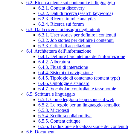
6.2. Ricerca utente sui contenuti e il linguaggio
6.2.1. Content discovery
6.2.2. Dati di ricerca (search keywords)
6.2.3. Ricerca tramite analytics
6.2.4. Ricerca sui forum
6.3. Dalla ricerca ai bisogni degli utenti
6.3.1. User stories per definire i contenuti
6.3.2. Job stories per definire i contenuti
6.3.3. Criteri di accettazione
6.4. Architettura dell’informazione
6.4.1. Definire l’architettura dell’informazione
6.4.2. Alberatura
6.4.3. Flussi di interazione
6.4.4. Sistemi di navigazione
6.4.5. Tipologie di contenuto (content type)
6.4.6. Ontologie e standard
6.4.7. Vocabolari controllati e tassonomie
6.5. Scrittura e linguaggio
6.5.1. Come leggono le persone sul web
6.5.2. Le regole per un linguaggio semplice
6.5.3. Microtesti
6.5.4. Scrittura collaborativa
6.5.5. Content critique
6.5.6. Traduzione e localizzazione dei contenuti
6.6. Documenti