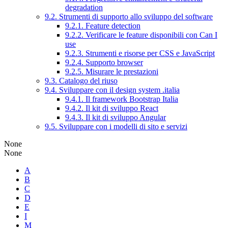
degradation
9.2. Strumenti di supporto allo sviluppo del software
9.2.1. Feature detection
9.2.2. Verificare le feature disponibili con Can I
use
9.2.3. Strumenti e risorse per CSS e JavaScript
9.2.4. Supporto browser
9.2.5. Misurare le prestazioni
9.3. Catalogo del riuso
9.4. Sviluppare con il design system .italia
9.4.1. Il framework Bootstrap Italia
9.4.2. Il kit di sviluppo React
9.4.3. Il kit di sviluppo Angular
9.5. Sviluppare con i modelli di sito e servizi
None
None
A
B
C
D
E
I
M