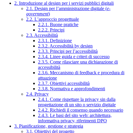
2. Introduzione al design per i servizi pubblici digitali
2.1. Design per l’amministrazione digitale (
e-
government
)
2.2. L’approccio progettuale
2.2.1. Buone pratiche
2.2.2. Principi
2.3. Accessibilità
2.3.1. Definizione
2.3.2. Accessibilità by design
2.3.3. Principi per l’accessibilità
2.3.4. Linee guida e criteri di successo
2.3.5. Come rilasciare una dichiarazione di
accessibilità
2.3.6. Meccanismo di feedback e procedura di
attuazione
2.3.7. Obiettivi accessibilità
2.3.8. Normativa e approfondimenti
2.4. Privacy
2.4.1. Come rispettare la privacy sin dalla
progettazione di un sito o servizio digitale
2.4.2. Richiedi il consenso quando necessario
2.4.3. Le basi del sito web: architettura,
informativa privacy, riferimenti DPO
3. Pianificazione, gestione e strategia
3.1. Obiettivi del progetto