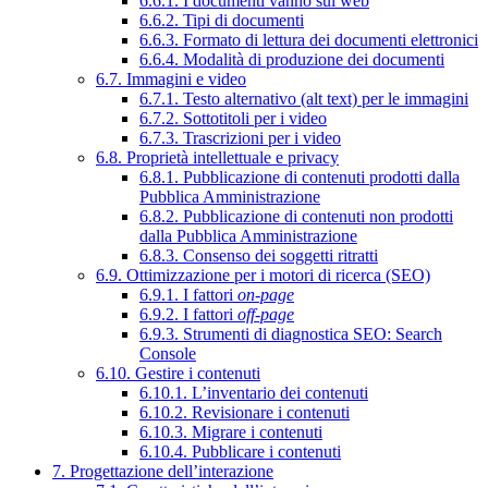
6.6.1. I documenti vanno sul web
6.6.2. Tipi di documenti
6.6.3. Formato di lettura dei documenti elettronici
6.6.4. Modalità di produzione dei documenti
6.7. Immagini e video
6.7.1. Testo alternativo (alt text) per le immagini
6.7.2. Sottotitoli per i video
6.7.3. Trascrizioni per i video
6.8. Proprietà intellettuale e privacy
6.8.1. Pubblicazione di contenuti prodotti dalla
Pubblica Amministrazione
6.8.2. Pubblicazione di contenuti non prodotti
dalla Pubblica Amministrazione
6.8.3. Consenso dei soggetti ritratti
6.9. Ottimizzazione per i motori di ricerca (SEO)
6.9.1. I fattori
on-page
6.9.2. I fattori
off-page
6.9.3. Strumenti di diagnostica SEO: Search
Console
6.10. Gestire i contenuti
6.10.1. L’inventario dei contenuti
6.10.2. Revisionare i contenuti
6.10.3. Migrare i contenuti
6.10.4. Pubblicare i contenuti
7. Progettazione dell’interazione