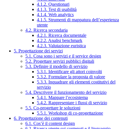
4.1.2. Questionari
4.1.3. Test di usabilità
4.1.4. Web analytics
4.1.5. Strumenti di mappatura dell’esperienza
utente
4.2. Ricerca secondaria
4.2.1. Ricerca documentale
4.2.2. Analisi benchmark
4.2.3. Valutazione euristica
5. Progettazione dei servizi
5.1. Cosa sono i servizi e il service design
5.2. Progettare servizi pubblici digitali
5.3. Definire il modello di servizio
5.3.1. Identificare gli attori coinvolti
5.3.2. Formulare la proposta di valore
5.3.3. Inquadrare gli elementi costitutivi del
servizio
5.4. Descrivere il funzionamento del servizio
5.4.1. Mappare l’ecosistema
5.4.2. Rappresentare i flussi di servizio
5.5. Co-progettare le soluzioni
5.5.1. Workshop di co-progettazione
6. Progettazione dei contenuti
6.1. Cos’è il content design
6.2. Ricerca utente sui contenuti e il linguaggio