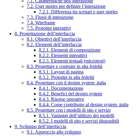
7.1. Caratteristiche dell’interazione
7.2. User stories per definire l’interazione
7.2.1. Differenza tra scenari e user stories
7.3. Flussi di interazione
7.4. Wireframe
7.5. Prototipi interattivi
8. Progettazione dell’interfaccia
8.1. Obiettivi dell’interfaccia
8.2. Elementi dell’interfaccia
8.2.1. Elementi di composizione
8.2.2. Elementi interattivi
8.2.3. Elementi testuali (microtesti)
8.3. Progettare e costruire in alta fedeltà
8.3.1. Layout di pagina
8.3.2. Prototipi in alta fedeltà
8.4. Progettare con il design system .italia
8.4.1. Documentazione
8.4.2. Benefici del design system
8.4.3. Risorse operative
8.4.4. Come contribuire al design system .italia
8.5. Progettare con i modelli di sito e servizi
8.5.1. Vantaggi dell’utilizzo dei modelli
8.5.2. I modelli di sito e servizi disponibili
9. Sviluppo dell’interfaccia
9.1. Approccio allo sviluppo