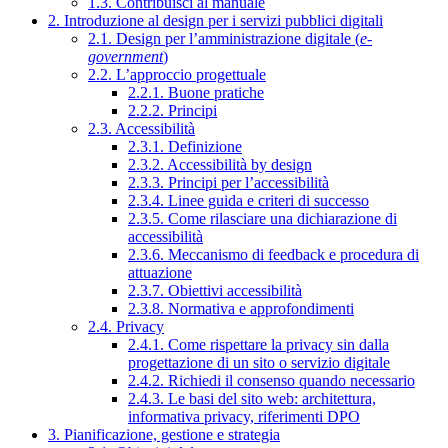
1.3. Contribuisci al manuale
2. Introduzione al design per i servizi pubblici digitali
2.1. Design per l’amministrazione digitale (
e-
government
)
2.2. L’approccio progettuale
2.2.1. Buone pratiche
2.2.2. Principi
2.3. Accessibilità
2.3.1. Definizione
2.3.2. Accessibilità by design
2.3.3. Principi per l’accessibilità
2.3.4. Linee guida e criteri di successo
2.3.5. Come rilasciare una dichiarazione di
accessibilità
2.3.6. Meccanismo di feedback e procedura di
attuazione
2.3.7. Obiettivi accessibilità
2.3.8. Normativa e approfondimenti
2.4. Privacy
2.4.1. Come rispettare la privacy sin dalla
progettazione di un sito o servizio digitale
2.4.2. Richiedi il consenso quando necessario
2.4.3. Le basi del sito web: architettura,
informativa privacy, riferimenti DPO
3. Pianificazione, gestione e strategia