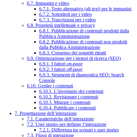
6.7. Immagini e video
6.7.1. Testo alternativo (alt text) per le immagini
6.7.2. Sottotitoli per i video
6.7.3. Trascrizioni per i video
6.8. Proprietà intellettuale e privacy
6.8.1. Pubblicazione di contenuti prodotti dalla
Pubblica Amministrazione
6.8.2. Pubblicazione di contenuti non prodotti
dalla Pubblica Amministrazione
6.8.3. Consenso dei soggetti ritratti
6.9. Ottimizzazione per i motori di ricerca (SEO)
6.9.1. I fattori
on-page
6.9.2. I fattori
off-page
6.9.3. Strumenti di diagnostica SEO: Search
Console
6.10. Gestire i contenuti
6.10.1. L’inventario dei contenuti
6.10.2. Revisionare i contenuti
6.10.3. Migrare i contenuti
6.10.4. Pubblicare i contenuti
7. Progettazione dell’interazione
7.1. Caratteristiche dell’interazione
7.2. User stories per definire l’interazione
7.2.1. Differenza tra scenari e user stories
7.3. Flussi di interazione