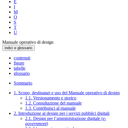
E
I
M
O
S
T
U
Manuale operativo di design
indici e glossario
contenuti
figure
tabelle
glossario
Sommario
1. Scopo, destinatari e uso del Manuale operativo di design
1.1. Versionamento e storico
1.2. Consultazione del manuale
1.3. Contribuisci al manuale
2. Introduzione al design per i servizi pubblici digitali
2.1. Design per l’amministrazione digitale (
e-
government
)