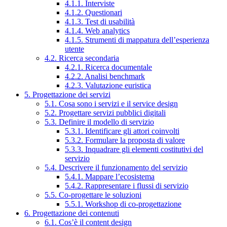
4.1.1. Interviste
4.1.2. Questionari
4.1.3. Test di usabilità
4.1.4. Web analytics
4.1.5. Strumenti di mappatura dell’esperienza
utente
4.2. Ricerca secondaria
4.2.1. Ricerca documentale
4.2.2. Analisi benchmark
4.2.3. Valutazione euristica
5. Progettazione dei servizi
5.1. Cosa sono i servizi e il service design
5.2. Progettare servizi pubblici digitali
5.3. Definire il modello di servizio
5.3.1. Identificare gli attori coinvolti
5.3.2. Formulare la proposta di valore
5.3.3. Inquadrare gli elementi costitutivi del
servizio
5.4. Descrivere il funzionamento del servizio
5.4.1. Mappare l’ecosistema
5.4.2. Rappresentare i flussi di servizio
5.5. Co-progettare le soluzioni
5.5.1. Workshop di co-progettazione
6. Progettazione dei contenuti
6.1. Cos’è il content design