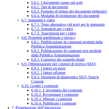
6.6.1. I documenti vanno sul web
6.6.2. Tipi di documenti
6.6.3. Formato di lettura dei documenti elettronici
6.6.4. Modalità di produzione dei documenti
6.7. Immagini e video
6.7.1. Testo alternativo (alt text) per le immagini
6.7.2. Sottotitoli per i video
6.7.3. Trascrizioni per i video
6.8. Proprietà intellettuale e privacy
6.8.1. Pubblicazione di contenuti prodotti dalla
Pubblica Amministrazione
6.8.2. Pubblicazione di contenuti non prodotti
dalla Pubblica Amministrazione
6.8.3. Consenso dei soggetti ritratti
6.9. Ottimizzazione per i motori di ricerca (SEO)
6.9.1. I fattori
on-page
6.9.2. I fattori
off-page
6.9.3. Strumenti di diagnostica SEO: Search
Console
6.10. Gestire i contenuti
6.10.1. L’inventario dei contenuti
6.10.2. Revisionare i contenuti
6.10.3. Migrare i contenuti
6.10.4. Pubblicare i contenuti
7. Progettazione dell’interazione