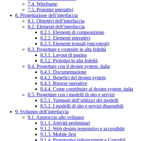
7.4. Wireframe
7.5. Prototipi interattivi
8. Progettazione dell’interfaccia
8.1. Obiettivi dell’interfaccia
8.2. Elementi dell’interfaccia
8.2.1. Elementi di composizione
8.2.2. Elementi interattivi
8.2.3. Elementi testuali (microtesti)
8.3. Progettare e costruire in alta fedeltà
8.3.1. Layout di pagina
8.3.2. Prototipi in alta fedeltà
8.4. Progettare con il design system .italia
8.4.1. Documentazione
8.4.2. Benefici del design system
8.4.3. Risorse operative
8.4.4. Come contribuire al design system .italia
8.5. Progettare con i modelli di sito e servizi
8.5.1. Vantaggi dell’utilizzo dei modelli
8.5.2. I modelli di sito e servizi disponibili
9. Sviluppo dell’interfaccia
9.1. Approccio allo sviluppo
9.1.1. Attività preliminari
9.1.2. Web design responsivo e accessibile
9.1.3. Mobile first
9.1.4. Progressive enhancement e Graceful