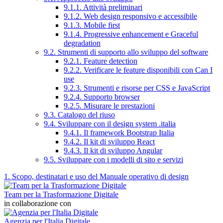
9.1.1. Attività preliminari
9.1.2. Web design responsivo e accessibile
9.1.3. Mobile first
9.1.4. Progressive enhancement e Graceful
degradation
9.2. Strumenti di supporto allo sviluppo del software
9.2.1. Feature detection
9.2.2. Verificare le feature disponibili con Can I
use
9.2.3. Strumenti e risorse per CSS e JavaScript
9.2.4. Supporto browser
9.2.5. Misurare le prestazioni
9.3. Catalogo del riuso
9.4. Sviluppare con il design system .italia
9.4.1. Il framework Bootstrap Italia
9.4.2. Il kit di sviluppo React
9.4.3. Il kit di sviluppo Angular
9.5. Sviluppare con i modelli di sito e servizi
1. Scopo, destinatari e uso del Manuale operativo di design
Team per la Trasformazione Digitale
in collaborazione con
Agenzia per l'Italia Digitale