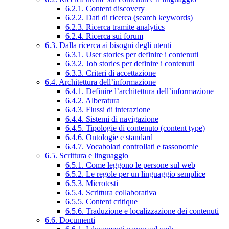
6.2.1. Content discovery
6.2.2. Dati di ricerca (search keywords)
6.2.3. Ricerca tramite analytics
6.2.4. Ricerca sui forum
6.3. Dalla ricerca ai bisogni degli utenti
6.3.1. User stories per definire i contenuti
6.3.2. Job stories per definire i contenuti
6.3.3. Criteri di accettazione
6.4. Architettura dell’informazione
6.4.1. Definire l’architettura dell’informazione
6.4.2. Alberatura
6.4.3. Flussi di interazione
6.4.4. Sistemi di navigazione
6.4.5. Tipologie di contenuto (content type)
6.4.6. Ontologie e standard
6.4.7. Vocabolari controllati e tassonomie
6.5. Scrittura e linguaggio
6.5.1. Come leggono le persone sul web
6.5.2. Le regole per un linguaggio semplice
6.5.3. Microtesti
6.5.4. Scrittura collaborativa
6.5.5. Content critique
6.5.6. Traduzione e localizzazione dei contenuti
6.6. Documenti