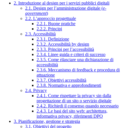
2. Introduzione al design per i servizi pubblici digitali
2.1. Design per l’amministrazione digitale (
e-
government
)
2.2. L’approccio progettuale
2.2.1. Buone pratiche
2.2.2. Principi
2.3. Accessibilità
2.3.1. Definizione
2.3.2. Accessibilità by design
2.3.3. Principi per l’accessibilità
2.3.4. Linee guida e criteri di successo
2.3.5. Come rilasciare una dichiarazione di
accessibilità
2.3.6. Meccanismo di feedback e procedura di
attuazione
2.3.7. Obiettivi accessibilità
2.3.8. Normativa e approfondimenti
2.4. Privacy
2.4.1. Come rispettare la privacy sin dalla
progettazione di un sito o servizio digitale
2.4.2. Richiedi il consenso quando necessario
2.4.3. Le basi del sito web: architettura,
informativa privacy, riferimenti DPO
3. Pianificazione, gestione e strategia
3.1. Obiettivi del progetto