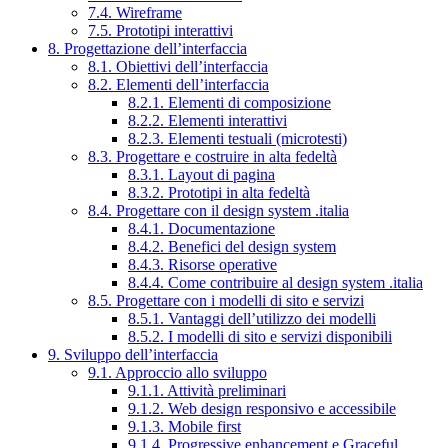
7.4. Wireframe
7.5. Prototipi interattivi
8. Progettazione dell’interfaccia
8.1. Obiettivi dell’interfaccia
8.2. Elementi dell’interfaccia
8.2.1. Elementi di composizione
8.2.2. Elementi interattivi
8.2.3. Elementi testuali (microtesti)
8.3. Progettare e costruire in alta fedeltà
8.3.1. Layout di pagina
8.3.2. Prototipi in alta fedeltà
8.4. Progettare con il design system .italia
8.4.1. Documentazione
8.4.2. Benefici del design system
8.4.3. Risorse operative
8.4.4. Come contribuire al design system .italia
8.5. Progettare con i modelli di sito e servizi
8.5.1. Vantaggi dell’utilizzo dei modelli
8.5.2. I modelli di sito e servizi disponibili
9. Sviluppo dell’interfaccia
9.1. Approccio allo sviluppo
9.1.1. Attività preliminari
9.1.2. Web design responsivo e accessibile
9.1.3. Mobile first
9.1.4. Progressive enhancement e Graceful