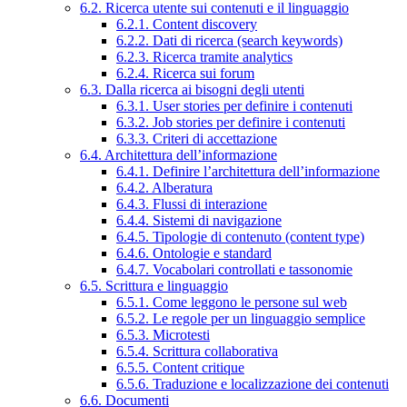
6.2. Ricerca utente sui contenuti e il linguaggio
6.2.1. Content discovery
6.2.2. Dati di ricerca (search keywords)
6.2.3. Ricerca tramite analytics
6.2.4. Ricerca sui forum
6.3. Dalla ricerca ai bisogni degli utenti
6.3.1. User stories per definire i contenuti
6.3.2. Job stories per definire i contenuti
6.3.3. Criteri di accettazione
6.4. Architettura dell’informazione
6.4.1. Definire l’architettura dell’informazione
6.4.2. Alberatura
6.4.3. Flussi di interazione
6.4.4. Sistemi di navigazione
6.4.5. Tipologie di contenuto (content type)
6.4.6. Ontologie e standard
6.4.7. Vocabolari controllati e tassonomie
6.5. Scrittura e linguaggio
6.5.1. Come leggono le persone sul web
6.5.2. Le regole per un linguaggio semplice
6.5.3. Microtesti
6.5.4. Scrittura collaborativa
6.5.5. Content critique
6.5.6. Traduzione e localizzazione dei contenuti
6.6. Documenti