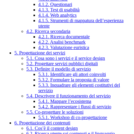
4.1.2. Questionari
4.1.3. Test di usabilità
4.1.4. Web analytics
4.1.5. Strumenti di mappatura dell’esperienza
utente
4.2. Ricerca secondaria
4.2.1. Ricerca documentale
4.2.2. Analisi benchmark
4.2.3. Valutazione euristica
5. Progettazione dei servizi
5.1. Cosa sono i servizi e il service design
5.2. Progettare servizi pubblici digitali
5.3. Definire il modello di servizio
5.3.1. Identificare gli attori coinvolti
5.3.2. Formulare la proposta di valore
5.3.3. Inquadrare gli elementi costitutivi del
servizio
5.4. Descrivere il funzionamento del servizio
5.4.1. Mappare l’ecosistema
5.4.2. Rappresentare i flussi di servizio
5.5. Co-progettare le soluzioni
5.5.1. Workshop di co-progettazione
6. Progettazione dei contenuti
6.1. Cos’è il content design
6.2. Ricerca utente sui contenuti e il linguaggio