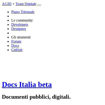
AGID
+
Team Digitale
Piano Triennale
Le community
Developers
Designers
Gli strumenti
Forum
Docs
GitHub
Docs Italia
beta
Documenti pubblici, digitali.