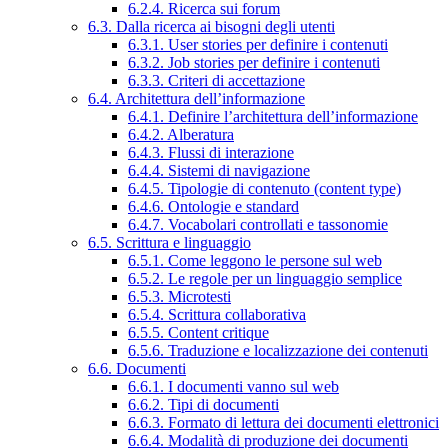
6.2.4. Ricerca sui forum
6.3. Dalla ricerca ai bisogni degli utenti
6.3.1. User stories per definire i contenuti
6.3.2. Job stories per definire i contenuti
6.3.3. Criteri di accettazione
6.4. Architettura dell’informazione
6.4.1. Definire l’architettura dell’informazione
6.4.2. Alberatura
6.4.3. Flussi di interazione
6.4.4. Sistemi di navigazione
6.4.5. Tipologie di contenuto (content type)
6.4.6. Ontologie e standard
6.4.7. Vocabolari controllati e tassonomie
6.5. Scrittura e linguaggio
6.5.1. Come leggono le persone sul web
6.5.2. Le regole per un linguaggio semplice
6.5.3. Microtesti
6.5.4. Scrittura collaborativa
6.5.5. Content critique
6.5.6. Traduzione e localizzazione dei contenuti
6.6. Documenti
6.6.1. I documenti vanno sul web
6.6.2. Tipi di documenti
6.6.3. Formato di lettura dei documenti elettronici
6.6.4. Modalità di produzione dei documenti