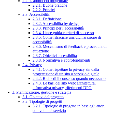
2.2. L’approccio progettuale
2.2.1. Buone pratiche
2.2.2. Principi
2.3. Accessibilità
2.3.1. Definizione
2.3.2. Accessibilità by design
2.3.3. Principi per l’accessibilità
2.3.4. Linee guida e criteri di successo
2.3.5. Come rilasciare una dichiarazione di
accessibilità
2.3.6. Meccanismo di feedback e procedura di
attuazione
2.3.7. Obiettivi accessibilità
2.3.8. Normativa e approfondimenti
2.4. Privacy
2.4.1. Come rispettare la privacy sin dalla
progettazione di un sito o servizio digitale
2.4.2. Richiedi il consenso quando necessario
2.4.3. Le basi del sito web: architettura,
informativa privacy, riferimenti DPO
3. Pianificazione, gestione e strategia
3.1. Obiettivi del progetto
3.2. Tipologie di progetti
3.2.1. Tipologie di progetto in base agli attori
coinvolti nel servizio