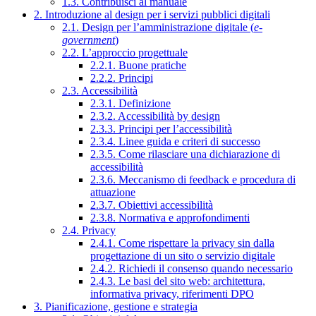
1.3. Contribuisci al manuale
2. Introduzione al design per i servizi pubblici digitali
2.1. Design per l’amministrazione digitale (
e-
government
)
2.2. L’approccio progettuale
2.2.1. Buone pratiche
2.2.2. Principi
2.3. Accessibilità
2.3.1. Definizione
2.3.2. Accessibilità by design
2.3.3. Principi per l’accessibilità
2.3.4. Linee guida e criteri di successo
2.3.5. Come rilasciare una dichiarazione di
accessibilità
2.3.6. Meccanismo di feedback e procedura di
attuazione
2.3.7. Obiettivi accessibilità
2.3.8. Normativa e approfondimenti
2.4. Privacy
2.4.1. Come rispettare la privacy sin dalla
progettazione di un sito o servizio digitale
2.4.2. Richiedi il consenso quando necessario
2.4.3. Le basi del sito web: architettura,
informativa privacy, riferimenti DPO
3. Pianificazione, gestione e strategia