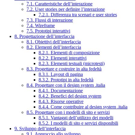
7.1. Caratteristiche dell’interazione
7.2. User stories per definire l’interazione
7.2.1. Differenza tra scenari e user stories
7.3. Flussi di interazione
7.4. Wireframe
7.5. Prototipi interattivi
8. Progettazione dell’interfaccia
8.1. Obiettivi dell’interfaccia
8.2. Elementi dell’interfaccia
8.2.1. Elementi di composizione
8.2.2. Elementi interattivi
8.2.3. Elementi testuali (microtesti)
8.3. Progettare e costruire in alta fedeltà
8.3.1. Layout di pagina
8.3.2. Prototipi in alta fedeltà
8.4. Progettare con il design system .italia
8.4.1. Documentazione
8.4.2. Benefici del design system
8.4.3. Risorse operative
8.4.4. Come contribuire al design system .italia
8.5. Progettare con i modelli di sito e servizi
8.5.1. Vantaggi dell’utilizzo dei modelli
8.5.2. I modelli di sito e servizi disponibili
9. Sviluppo dell’interfaccia
9.1. Approccio allo sviluppo