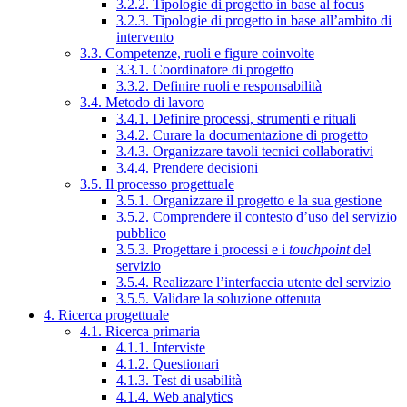
3.2.2. Tipologie di progetto in base al focus
3.2.3. Tipologie di progetto in base all’ambito di
intervento
3.3. Competenze, ruoli e figure coinvolte
3.3.1. Coordinatore di progetto
3.3.2. Definire ruoli e responsabilità
3.4. Metodo di lavoro
3.4.1. Definire processi, strumenti e rituali
3.4.2. Curare la documentazione di progetto
3.4.3. Organizzare tavoli tecnici collaborativi
3.4.4. Prendere decisioni
3.5. Il processo progettuale
3.5.1. Organizzare il progetto e la sua gestione
3.5.2. Comprendere il contesto d’uso del servizio
pubblico
3.5.3. Progettare i processi e i
touchpoint
del
servizio
3.5.4. Realizzare l’interfaccia utente del servizio
3.5.5. Validare la soluzione ottenuta
4. Ricerca progettuale
4.1. Ricerca primaria
4.1.1. Interviste
4.1.2. Questionari
4.1.3. Test di usabilità
4.1.4. Web analytics