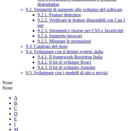
degradation
9.2. Strumenti di supporto allo sviluppo del software
9.2.1. Feature detection
9.2.2. Verificare le feature disponibili con Can I
use
9.2.3. Strumenti e risorse per CSS e JavaScript
9.2.4. Supporto browser
9.2.5. Misurare le prestazioni
9.3. Catalogo del riuso
9.4. Sviluppare con il design system .italia
9.4.1. Il framework Bootstrap Italia
9.4.2. Il kit di sviluppo React
9.4.3. Il kit di sviluppo Angular
9.5. Sviluppare con i modelli di sito e servizi
None
None
A
B
C
D
E
I
M