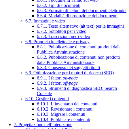
6.6.1. I documenti vanno sul web
6.6.2. Tipi di documenti
6.6.3. Formato di lettura dei documenti elettronici
6.6.4. Modalità di produzione dei documenti
6.7. Immagini e video
6.7.1. Testo alternativo (alt text) per le immagini
6.7.2. Sottotitoli per i video
6.7.3. Trascrizioni per i video
6.8. Proprietà intellettuale e privacy
6.8.1. Pubblicazione di contenuti prodotti dalla
Pubblica Amministrazione
6.8.2. Pubblicazione di contenuti non prodotti
dalla Pubblica Amministrazione
6.8.3. Consenso dei soggetti ritratti
6.9. Ottimizzazione per i motori di ricerca (SEO)
6.9.1. I fattori
on-page
6.9.2. I fattori
off-page
6.9.3. Strumenti di diagnostica SEO: Search
Console
6.10. Gestire i contenuti
6.10.1. L’inventario dei contenuti
6.10.2. Revisionare i contenuti
6.10.3. Migrare i contenuti
6.10.4. Pubblicare i contenuti
7. Progettazione dell’interazione