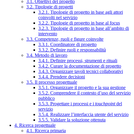
3.1. Obiettivi del progetto
3.2. Tipologie di progetti
3.2.1. Tipologie di progetto in base agli attori
coinvolti nel servizio
3.2.2. Tipologie di progetto in base al focus
3.2.3. Tipologie di progetto in base all’ambito di
intervento
3.3. Competenze, ruoli e figure coinvolte
3.3.1. Coordinatore di progetto
3.3.2. Definire ruoli e responsabilità
3.4. Metodo di lavoro
3.4.1. Definire processi, strumenti e rituali
3.4.2. Curare la documentazione di progetto
3.4.3. Organizzare tavoli tecnici collaborativi
3.4.4. Prendere decisioni
3.5. Il processo progettuale
3.5.1. Organizzare il progetto e la sua gestione
3.5.2. Comprendere il contesto d’uso del servizio
pubblico
3.5.3. Progettare i processi e i
touchpoint
del
servizio
3.5.4. Realizzare l’interfaccia utente del servizio
3.5.5. Validare la soluzione ottenuta
4. Ricerca progettuale
4.1. Ricerca primaria