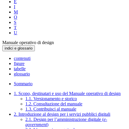
E
I
M
O
S
T
U
Manuale operativo di design
indici e glossario
contenuti
figure
tabelle
glossario
Sommario
1. Scopo, destinatari e uso del Manuale operativo di design
1.1. Versionamento e storico
1.2. Consultazione del manuale
1.3. Contribuisci al manuale
2. Introduzione al design per i servizi pubblici digitali
2.1. Design per l’amministrazione digitale (
e-
government
)