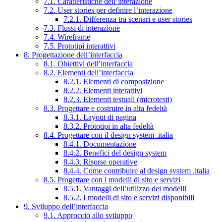
7.1. Caratteristiche dell’interazione
7.2. User stories per definire l’interazione
7.2.1. Differenza tra scenari e user stories
7.3. Flussi di interazione
7.4. Wireframe
7.5. Prototipi interattivi
8. Progettazione dell’interfaccia
8.1. Obiettivi dell’interfaccia
8.2. Elementi dell’interfaccia
8.2.1. Elementi di composizione
8.2.2. Elementi interattivi
8.2.3. Elementi testuali (microtesti)
8.3. Progettare e costruire in alta fedeltà
8.3.1. Layout di pagina
8.3.2. Prototipi in alta fedeltà
8.4. Progettare con il design system .italia
8.4.1. Documentazione
8.4.2. Benefici del design system
8.4.3. Risorse operative
8.4.4. Come contribuire al design system .italia
8.5. Progettare con i modelli di sito e servizi
8.5.1. Vantaggi dell’utilizzo dei modelli
8.5.2. I modelli di sito e servizi disponibili
9. Sviluppo dell’interfaccia
9.1. Approccio allo sviluppo