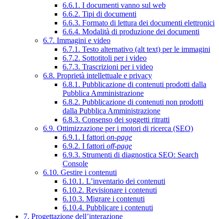
6.6.1. I documenti vanno sul web
6.6.2. Tipi di documenti
6.6.3. Formato di lettura dei documenti elettronici
6.6.4. Modalità di produzione dei documenti
6.7. Immagini e video
6.7.1. Testo alternativo (alt text) per le immagini
6.7.2. Sottotitoli per i video
6.7.3. Trascrizioni per i video
6.8. Proprietà intellettuale e privacy
6.8.1. Pubblicazione di contenuti prodotti dalla
Pubblica Amministrazione
6.8.2. Pubblicazione di contenuti non prodotti
dalla Pubblica Amministrazione
6.8.3. Consenso dei soggetti ritratti
6.9. Ottimizzazione per i motori di ricerca (SEO)
6.9.1. I fattori
on-page
6.9.2. I fattori
off-page
6.9.3. Strumenti di diagnostica SEO: Search
Console
6.10. Gestire i contenuti
6.10.1. L’inventario dei contenuti
6.10.2. Revisionare i contenuti
6.10.3. Migrare i contenuti
6.10.4. Pubblicare i contenuti
7. Progettazione dell’interazione