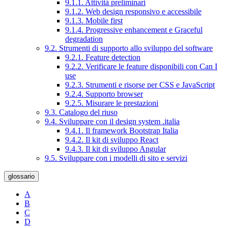
9.1.1. Attività preliminari
9.1.2. Web design responsivo e accessibile
9.1.3. Mobile first
9.1.4. Progressive enhancement e Graceful
degradation
9.2. Strumenti di supporto allo sviluppo del software
9.2.1. Feature detection
9.2.2. Verificare le feature disponibili con Can I
use
9.2.3. Strumenti e risorse per CSS e JavaScript
9.2.4. Supporto browser
9.2.5. Misurare le prestazioni
9.3. Catalogo del riuso
9.4. Sviluppare con il design system .italia
9.4.1. Il framework Bootstrap Italia
9.4.2. Il kit di sviluppo React
9.4.3. Il kit di sviluppo Angular
9.5. Sviluppare con i modelli di sito e servizi
glossario
A
B
C
D