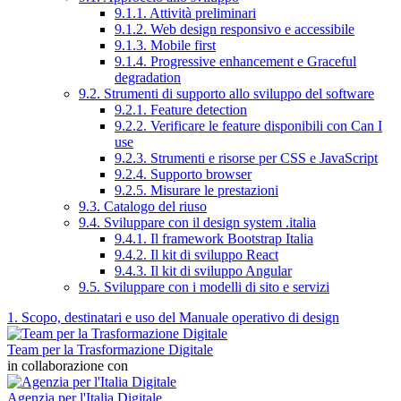
9.1.1. Attività preliminari
9.1.2. Web design responsivo e accessibile
9.1.3. Mobile first
9.1.4. Progressive enhancement e Graceful
degradation
9.2. Strumenti di supporto allo sviluppo del software
9.2.1. Feature detection
9.2.2. Verificare le feature disponibili con Can I
use
9.2.3. Strumenti e risorse per CSS e JavaScript
9.2.4. Supporto browser
9.2.5. Misurare le prestazioni
9.3. Catalogo del riuso
9.4. Sviluppare con il design system .italia
9.4.1. Il framework Bootstrap Italia
9.4.2. Il kit di sviluppo React
9.4.3. Il kit di sviluppo Angular
9.5. Sviluppare con i modelli di sito e servizi
1. Scopo, destinatari e uso del Manuale operativo di design
Team per la Trasformazione Digitale
in collaborazione con
Agenzia per l'Italia Digitale