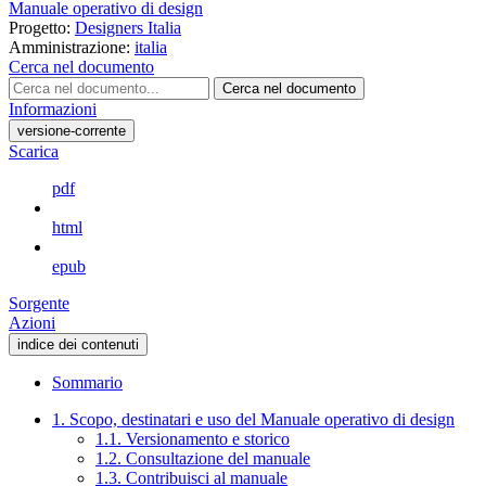
Manuale operativo di design
Progetto:
Designers Italia
Amministrazione:
italia
Cerca nel documento
Cerca nel documento
Informazioni
versione-corrente
Scarica
pdf
html
epub
Sorgente
Azioni
indice dei contenuti
Sommario
1. Scopo, destinatari e uso del Manuale operativo di design
1.1. Versionamento e storico
1.2. Consultazione del manuale
1.3. Contribuisci al manuale