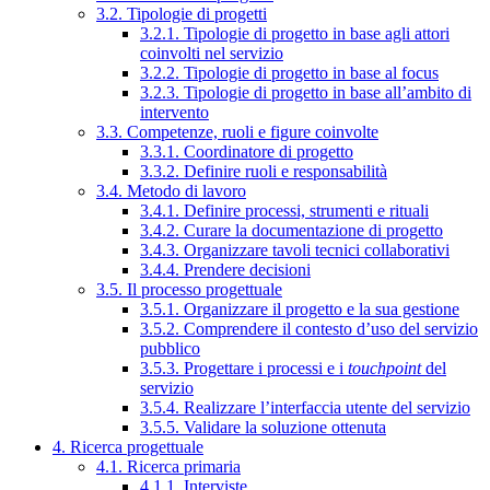
3.2. Tipologie di progetti
3.2.1. Tipologie di progetto in base agli attori
coinvolti nel servizio
3.2.2. Tipologie di progetto in base al focus
3.2.3. Tipologie di progetto in base all’ambito di
intervento
3.3. Competenze, ruoli e figure coinvolte
3.3.1. Coordinatore di progetto
3.3.2. Definire ruoli e responsabilità
3.4. Metodo di lavoro
3.4.1. Definire processi, strumenti e rituali
3.4.2. Curare la documentazione di progetto
3.4.3. Organizzare tavoli tecnici collaborativi
3.4.4. Prendere decisioni
3.5. Il processo progettuale
3.5.1. Organizzare il progetto e la sua gestione
3.5.2. Comprendere il contesto d’uso del servizio
pubblico
3.5.3. Progettare i processi e i
touchpoint
del
servizio
3.5.4. Realizzare l’interfaccia utente del servizio
3.5.5. Validare la soluzione ottenuta
4. Ricerca progettuale
4.1. Ricerca primaria
4.1.1. Interviste