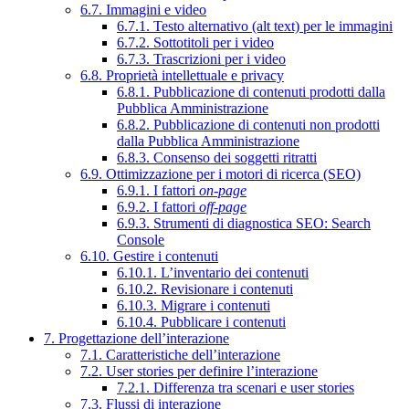
6.7. Immagini e video
6.7.1. Testo alternativo (alt text) per le immagini
6.7.2. Sottotitoli per i video
6.7.3. Trascrizioni per i video
6.8. Proprietà intellettuale e privacy
6.8.1. Pubblicazione di contenuti prodotti dalla
Pubblica Amministrazione
6.8.2. Pubblicazione di contenuti non prodotti
dalla Pubblica Amministrazione
6.8.3. Consenso dei soggetti ritratti
6.9. Ottimizzazione per i motori di ricerca (SEO)
6.9.1. I fattori
on-page
6.9.2. I fattori
off-page
6.9.3. Strumenti di diagnostica SEO: Search
Console
6.10. Gestire i contenuti
6.10.1. L’inventario dei contenuti
6.10.2. Revisionare i contenuti
6.10.3. Migrare i contenuti
6.10.4. Pubblicare i contenuti
7. Progettazione dell’interazione
7.1. Caratteristiche dell’interazione
7.2. User stories per definire l’interazione
7.2.1. Differenza tra scenari e user stories
7.3. Flussi di interazione