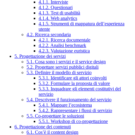
4.1.1. Interviste
4.1.2. Questionari
4.1.3. Test di usabilità
4.1.4. Web analytics
4.1.5. Strumenti di mappatura dell’esperienza
utente
4.2. Ricerca secondaria
4.2.1. Ricerca documentale
4.2.2. Analisi benchmark
4.2.3. Valutazione euristica
5. Progettazione dei servizi
5.1. Cosa sono i servizi e il service design
5.2. Progettare servizi pubblici digitali
5.3. Definire il modello di servizio
5.3.1. Identificare gli attori coinvolti
5.3.2. Formulare la proposta di valore
5.3.3. Inquadrare gli elementi costitutivi del
servizio
5.4. Descrivere il funzionamento del servizio
5.4.1. Mappare l’ecosistema
5.4.2. Rappresentare i flussi di servizio
5.5. Co-progettare le soluzioni
5.5.1. Workshop di co-progettazione
6. Progettazione dei contenuti
6.1. Cos’è il content design