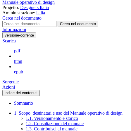
Manuale operativo di design
Progetto:
Designers Italia
Amministrazione:
italia
Cerca nel documento
Cerca nel documento
Informazioni
versione-corrente
Scarica
pdf
html
epub
Sorgente
Azioni
indice dei contenuti
Sommario
1. Scopo, destinatari e uso del Manuale operativo di design
1.1. Versionamento e storico
1.2. Consultazione del manuale
1.3. Contribuisci al manuale