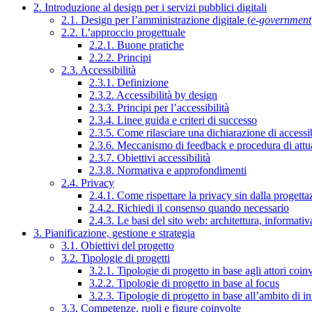
2. Introduzione al design per i servizi pubblici digitali
2.1. Design per l’amministrazione digitale (
e-government
2.2. L’approccio progettuale
2.2.1. Buone pratiche
2.2.2. Principi
2.3. Accessibilità
2.3.1. Definizione
2.3.2. Accessibilità by design
2.3.3. Principi per l’accessibilità
2.3.4. Linee guida e criteri di successo
2.3.5. Come rilasciare una dichiarazione di accessib
2.3.6. Meccanismo di feedback e procedura di attu
2.3.7. Obiettivi accessibilità
2.3.8. Normativa e approfondimenti
2.4. Privacy
2.4.1. Come rispettare la privacy sin dalla progettaz
2.4.2. Richiedi il consenso quando necessario
2.4.3. Le basi del sito web: architettura, informati
3. Pianificazione, gestione e strategia
3.1. Obiettivi del progetto
3.2. Tipologie di progetti
3.2.1. Tipologie di progetto in base agli attori coinv
3.2.2. Tipologie di progetto in base al focus
3.2.3. Tipologie di progetto in base all’ambito di i
3.3. Competenze, ruoli e figure coinvolte