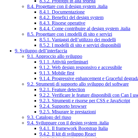
8.3.2. Prototipi in alta fedeltà
8.4. Progettare con il design system .italia
8.4.1. Documentazione
8.4.2. Benefici del design system
8.4.3. Risorse operative
8.4.4. Come contribuire al design system .italia
8.5. Progettare con i modelli di sito e servizi
8.5.1. Vantaggi dell’utilizzo dei modelli
8.5.2. I modelli di sito e servizi disponibili
9. Sviluppo dell’interfaccia
9.1. Approccio allo sviluppo
9.1.1. Attività preliminari
9.1.2. Web design responsivo e accessibile
9.1.3. Mobile first
9.1.4. Progressive enhancement e Graceful degrad
9.2. Strumenti di supporto allo sviluppo del software
9.2.1. Feature detection
9.2.2. Verificare le feature disponibili con Can I us
9.2.3. Strumenti e risorse per CSS e JavaScript
9.2.4. Supporto browser
9.2.5. Misurare le prestazioni
9.3. Catalogo del riuso
9.4. Sviluppare con il design system .italia
9.4.1. Il framework Bootstrap Italia
9.4.2. Il kit di sviluppo React