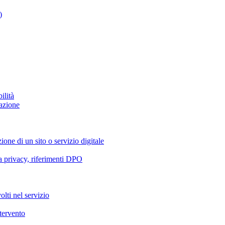
)
ilità
azione
ione di un sito o servizio digitale
va privacy, riferimenti DPO
olti nel servizio
ntervento