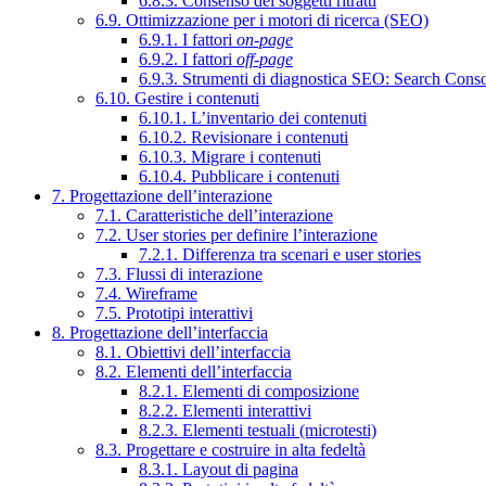
6.8.3. Consenso dei soggetti ritratti
6.9. Ottimizzazione per i motori di ricerca (SEO)
6.9.1. I fattori
on-page
6.9.2. I fattori
off-page
6.9.3. Strumenti di diagnostica SEO: Search Cons
6.10. Gestire i contenuti
6.10.1. L’inventario dei contenuti
6.10.2. Revisionare i contenuti
6.10.3. Migrare i contenuti
6.10.4. Pubblicare i contenuti
7. Progettazione dell’interazione
7.1. Caratteristiche dell’interazione
7.2. User stories per definire l’interazione
7.2.1. Differenza tra scenari e user stories
7.3. Flussi di interazione
7.4. Wireframe
7.5. Prototipi interattivi
8. Progettazione dell’interfaccia
8.1. Obiettivi dell’interfaccia
8.2. Elementi dell’interfaccia
8.2.1. Elementi di composizione
8.2.2. Elementi interattivi
8.2.3. Elementi testuali (microtesti)
8.3. Progettare e costruire in alta fedeltà
8.3.1. Layout di pagina