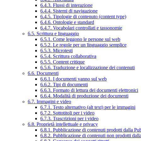
6.4.3. Flussi di interazione
6.4.4. Sistemi di navigazione
6.4.5. Tipologie di contenuto (content type)
6.4.6. Ontologie e standard
6.4.7. Vocabolari controllati e tassonomie
6.5. Scrittura e linguaggio
6.5.1. Come leggono le persone sul web
6.5.2. Le regole per un linguaggio semplice
6.5.3. Microtesti
6.5.4. Scrittura collaborativa
6.5.5. Content critique
6.5.6. Traduzione e localizzazione dei contenuti
6.6. Documenti
6.6.1. I documenti vanno sul web
6.6.2. Tipi di documenti
6.6.3. Formato di lettura dei documenti elettronici
6.6.4. Modalità di produzione dei documenti
6.7. Immagini e video
6.7.1. Testo alternativo (alt text) per le immagini
6.7.2. Sottotitoli per i video
6.7.3. Trascrizioni per i video
6.8. Proprietà intellettuale e privacy
6.8.1. Pubblicazione di contenuti prodotti dalla P
6.8.2. Pubblicazione di contenuti non prodotti dal