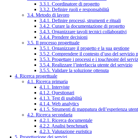
3.3.1. Coordinatore di progetto
3.3.2. Definire ruoli e responsabilità
3.4. Metodo di lavoro
3.4.1. Definire processi, strumenti e rituali
3.4.2. Curare la documentazione di progetto
3.4.3. Organizzare tavoli tecnici collaborativi
3.4.4. Prendere decisioni
3.5. Il processo progettuale
3.5.1. Organizzare il progetto e la sua gestione
3.5.2. Comprendere il contesto d’uso del servizio 
3.5.3. Progettare i processi e i
touchpoint
del servi
3.5.4. Realizzare l’interfaccia utente del servizio
3.5.5. Validare la soluzione ottenuta
4. Ricerca progettuale
4.1. Ricerca primaria
4.1.1. Interviste
4.1.2. Questionari
4.1.3. Test di usabilità
4.1.4. Web analytics
4.1.5. Strumenti di mappatura dell’esperienza uten
4.2. Ricerca secondaria
4.2.1. Ricerca documentale
4.2.2. Analisi benchmark
4.2.3. Valutazione euristica
5. Progettazione dei servizi