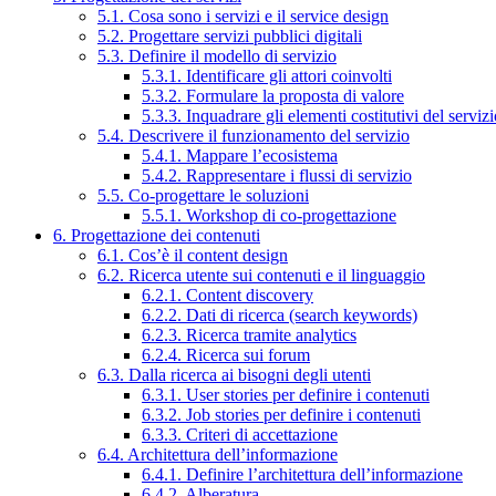
5.1. Cosa sono i servizi e il service design
5.2. Progettare servizi pubblici digitali
5.3. Definire il modello di servizio
5.3.1. Identificare gli attori coinvolti
5.3.2. Formulare la proposta di valore
5.3.3. Inquadrare gli elementi costitutivi del serviz
5.4. Descrivere il funzionamento del servizio
5.4.1. Mappare l’ecosistema
5.4.2. Rappresentare i flussi di servizio
5.5. Co-progettare le soluzioni
5.5.1. Workshop di co-progettazione
6. Progettazione dei contenuti
6.1. Cos’è il content design
6.2. Ricerca utente sui contenuti e il linguaggio
6.2.1. Content discovery
6.2.2. Dati di ricerca (search keywords)
6.2.3. Ricerca tramite analytics
6.2.4. Ricerca sui forum
6.3. Dalla ricerca ai bisogni degli utenti
6.3.1. User stories per definire i contenuti
6.3.2. Job stories per definire i contenuti
6.3.3. Criteri di accettazione
6.4. Architettura dell’informazione
6.4.1. Definire l’architettura dell’informazione
6.4.2. Alberatura