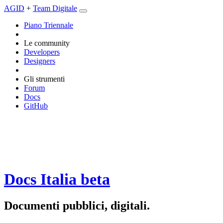
AGID
+
Team Digitale
Piano Triennale
Le community
Developers
Designers
Gli strumenti
Forum
Docs
GitHub
Docs Italia
beta
Documenti pubblici, digitali.