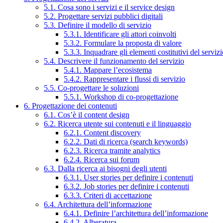
5.1. Cosa sono i servizi e il service design
5.2. Progettare servizi pubblici digitali
5.3. Definire il modello di servizio
5.3.1. Identificare gli attori coinvolti
5.3.2. Formulare la proposta di valore
5.3.3. Inquadrare gli elementi costitutivi del serviz
5.4. Descrivere il funzionamento del servizio
5.4.1. Mappare l’ecosistema
5.4.2. Rappresentare i flussi di servizio
5.5. Co-progettare le soluzioni
5.5.1. Workshop di co-progettazione
6. Progettazione dei contenuti
6.1. Cos’è il content design
6.2. Ricerca utente sui contenuti e il linguaggio
6.2.1. Content discovery
6.2.2. Dati di ricerca (search keywords)
6.2.3. Ricerca tramite analytics
6.2.4. Ricerca sui forum
6.3. Dalla ricerca ai bisogni degli utenti
6.3.1. User stories per definire i contenuti
6.3.2. Job stories per definire i contenuti
6.3.3. Criteri di accettazione
6.4. Architettura dell’informazione
6.4.1. Definire l’architettura dell’informazione
6.4.2. Alberatura