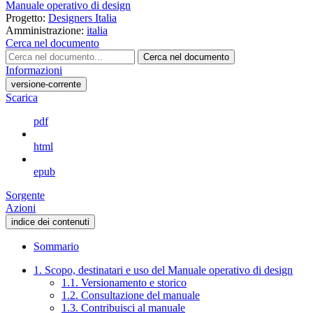
Manuale operativo di design
Progetto:
Designers Italia
Amministrazione:
italia
Cerca nel documento
Cerca nel documento
Informazioni
versione-corrente
Scarica
pdf
html
epub
Sorgente
Azioni
indice dei contenuti
Sommario
1. Scopo, destinatari e uso del Manuale operativo di design
1.1. Versionamento e storico
1.2. Consultazione del manuale
1.3. Contribuisci al manuale