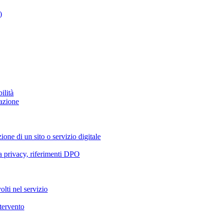
)
ilità
azione
ione di un sito o servizio digitale
va privacy, riferimenti DPO
olti nel servizio
ntervento