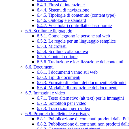
6.4.3. Flussi di interazione
6.4.4. Sistemi di navigazione
6.4.5. Tipologie di contenuto (content type)
6.4.6. Ontologie e standard
6.4.7. Vocabolari controllati e tassonomie
6.5. Scrittura e linguaggio
6.5.1. Come leggono le persone sul web
6.5.2. Le regole per un linguaggio semplice
6.5.3. Microtesti
6.5.4. Scrittura collaborativa
6.5.5. Content critique
6.5.6. Traduzione e localizzazione dei contenuti
6.6. Documenti
6.6.1. I documenti vanno sul web
6.6.2. Tipi di documenti
6.6.3. Formato di lettura dei documenti elettronici
6.6.4. Modalità di produzione dei documenti
6.7. Immagini e video
6.7.1. Testo alternativo (alt text) per le immagini
6.7.2. Sottotitoli per i video
6.7.3. Trascrizioni per i video
6.8. Proprietà intellettuale e privacy
6.8.1. Pubblicazione di contenuti prodotti dalla P
6.8.2. Pubblicazione di contenuti non prodotti dal