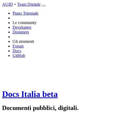
AGID
+
Team Digitale
Piano Triennale
Le community
Developers
Designers
Gli strumenti
Forum
Docs
GitHub
Docs Italia
beta
Documenti pubblici, digitali.