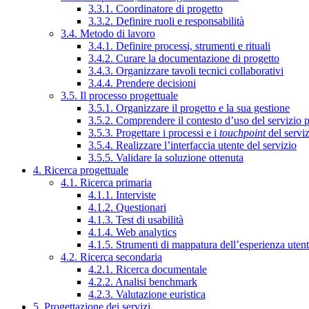
3.3.1. Coordinatore di progetto
3.3.2. Definire ruoli e responsabilità
3.4. Metodo di lavoro
3.4.1. Definire processi, strumenti e rituali
3.4.2. Curare la documentazione di progetto
3.4.3. Organizzare tavoli tecnici collaborativi
3.4.4. Prendere decisioni
3.5. Il processo progettuale
3.5.1. Organizzare il progetto e la sua gestione
3.5.2. Comprendere il contesto d’uso del servizio 
3.5.3. Progettare i processi e i
touchpoint
del servi
3.5.4. Realizzare l’interfaccia utente del servizio
3.5.5. Validare la soluzione ottenuta
4. Ricerca progettuale
4.1. Ricerca primaria
4.1.1. Interviste
4.1.2. Questionari
4.1.3. Test di usabilità
4.1.4. Web analytics
4.1.5. Strumenti di mappatura dell’esperienza uten
4.2. Ricerca secondaria
4.2.1. Ricerca documentale
4.2.2. Analisi benchmark
4.2.3. Valutazione euristica
5. Progettazione dei servizi