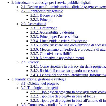
2. Introduzione al design per i servizi pubblici digitali
2.1. Design per l’amministrazione digitale (
e-government
2.2. L’approccio progettuale
2.2.1. Buone pratiche
2.2.2. Principi
2.3. Accessibilità
2.3.1. Definizione
2.3.2. Accessibilità by design
2.3.3. Principi per l’accessibilità
2.3.4. Linee guida e criteri di successo
2.3.5. Come rilasciare una dichiarazione di accessib
2.3.6. Meccanismo di feedback e procedura di attu
2.3.7. Obiettivi accessibilità
2.3.8. Normativa e approfondimenti
2.4. Privacy
2.4.1. Come rispettare la privacy sin dalla progettaz
2.4.2. Richiedi il consenso quando necessario
2.4.3. Le basi del sito web: architettura, informati
3. Pianificazione, gestione e strategia
3.1. Obiettivi del progetto
3.2. Tipologie di progetti
3.2.1. Tipologie di progetto in base agli attori coinv
3.2.2. Tipologie di progetto in base al focus
3.2.3. Tipologie di progetto in base all’ambito di i
3.3. Competenze, ruoli e figure coinvolte