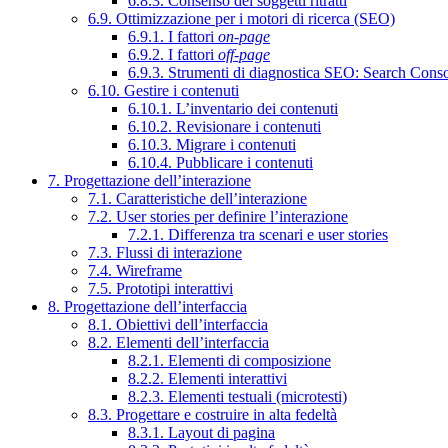
6.8.3. Consenso dei soggetti ritratti
6.9. Ottimizzazione per i motori di ricerca (SEO)
6.9.1. I fattori
on-page
6.9.2. I fattori
off-page
6.9.3. Strumenti di diagnostica SEO: Search Cons
6.10. Gestire i contenuti
6.10.1. L’inventario dei contenuti
6.10.2. Revisionare i contenuti
6.10.3. Migrare i contenuti
6.10.4. Pubblicare i contenuti
7. Progettazione dell’interazione
7.1. Caratteristiche dell’interazione
7.2. User stories per definire l’interazione
7.2.1. Differenza tra scenari e user stories
7.3. Flussi di interazione
7.4. Wireframe
7.5. Prototipi interattivi
8. Progettazione dell’interfaccia
8.1. Obiettivi dell’interfaccia
8.2. Elementi dell’interfaccia
8.2.1. Elementi di composizione
8.2.2. Elementi interattivi
8.2.3. Elementi testuali (microtesti)
8.3. Progettare e costruire in alta fedeltà
8.3.1. Layout di pagina