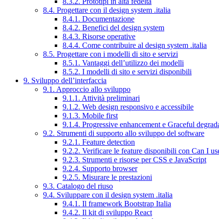
8.3.2. Prototipi in alta fedeltà
8.4. Progettare con il design system .italia
8.4.1. Documentazione
8.4.2. Benefici del design system
8.4.3. Risorse operative
8.4.4. Come contribuire al design system .italia
8.5. Progettare con i modelli di sito e servizi
8.5.1. Vantaggi dell’utilizzo dei modelli
8.5.2. I modelli di sito e servizi disponibili
9. Sviluppo dell’interfaccia
9.1. Approccio allo sviluppo
9.1.1. Attività preliminari
9.1.2. Web design responsivo e accessibile
9.1.3. Mobile first
9.1.4. Progressive enhancement e Graceful degrad
9.2. Strumenti di supporto allo sviluppo del software
9.2.1. Feature detection
9.2.2. Verificare le feature disponibili con Can I us
9.2.3. Strumenti e risorse per CSS e JavaScript
9.2.4. Supporto browser
9.2.5. Misurare le prestazioni
9.3. Catalogo del riuso
9.4. Sviluppare con il design system .italia
9.4.1. Il framework Bootstrap Italia
9.4.2. Il kit di sviluppo React