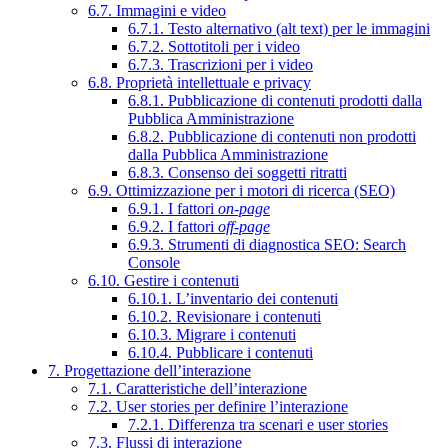
6.7. Immagini e video
6.7.1. Testo alternativo (alt text) per le immagini
6.7.2. Sottotitoli per i video
6.7.3. Trascrizioni per i video
6.8. Proprietà intellettuale e privacy
6.8.1. Pubblicazione di contenuti prodotti dalla
Pubblica Amministrazione
6.8.2. Pubblicazione di contenuti non prodotti
dalla Pubblica Amministrazione
6.8.3. Consenso dei soggetti ritratti
6.9. Ottimizzazione per i motori di ricerca (SEO)
6.9.1. I fattori
on-page
6.9.2. I fattori
off-page
6.9.3. Strumenti di diagnostica SEO: Search
Console
6.10. Gestire i contenuti
6.10.1. L’inventario dei contenuti
6.10.2. Revisionare i contenuti
6.10.3. Migrare i contenuti
6.10.4. Pubblicare i contenuti
7. Progettazione dell’interazione
7.1. Caratteristiche dell’interazione
7.2. User stories per definire l’interazione
7.2.1. Differenza tra scenari e user stories
7.3. Flussi di interazione