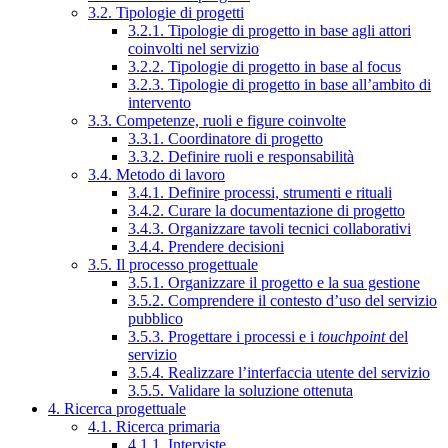
3.2. Tipologie di progetti
3.2.1. Tipologie di progetto in base agli attori
coinvolti nel servizio
3.2.2. Tipologie di progetto in base al focus
3.2.3. Tipologie di progetto in base all’ambito di
intervento
3.3. Competenze, ruoli e figure coinvolte
3.3.1. Coordinatore di progetto
3.3.2. Definire ruoli e responsabilità
3.4. Metodo di lavoro
3.4.1. Definire processi, strumenti e rituali
3.4.2. Curare la documentazione di progetto
3.4.3. Organizzare tavoli tecnici collaborativi
3.4.4. Prendere decisioni
3.5. Il processo progettuale
3.5.1. Organizzare il progetto e la sua gestione
3.5.2. Comprendere il contesto d’uso del servizio
pubblico
3.5.3. Progettare i processi e i
touchpoint
del
servizio
3.5.4. Realizzare l’interfaccia utente del servizio
3.5.5. Validare la soluzione ottenuta
4. Ricerca progettuale
4.1. Ricerca primaria
4.1.1. Interviste