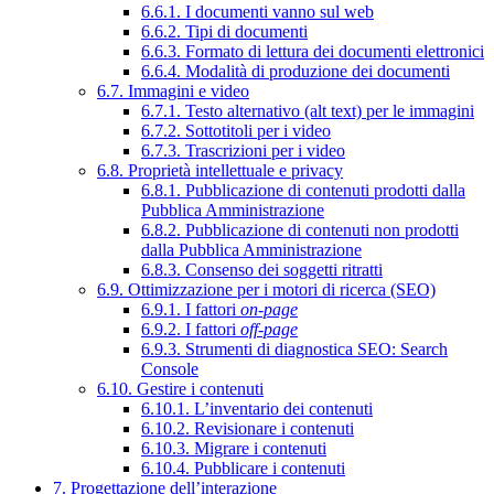
6.6.1. I documenti vanno sul web
6.6.2. Tipi di documenti
6.6.3. Formato di lettura dei documenti elettronici
6.6.4. Modalità di produzione dei documenti
6.7. Immagini e video
6.7.1. Testo alternativo (alt text) per le immagini
6.7.2. Sottotitoli per i video
6.7.3. Trascrizioni per i video
6.8. Proprietà intellettuale e privacy
6.8.1. Pubblicazione di contenuti prodotti dalla
Pubblica Amministrazione
6.8.2. Pubblicazione di contenuti non prodotti
dalla Pubblica Amministrazione
6.8.3. Consenso dei soggetti ritratti
6.9. Ottimizzazione per i motori di ricerca (SEO)
6.9.1. I fattori
on-page
6.9.2. I fattori
off-page
6.9.3. Strumenti di diagnostica SEO: Search
Console
6.10. Gestire i contenuti
6.10.1. L’inventario dei contenuti
6.10.2. Revisionare i contenuti
6.10.3. Migrare i contenuti
6.10.4. Pubblicare i contenuti
7. Progettazione dell’interazione