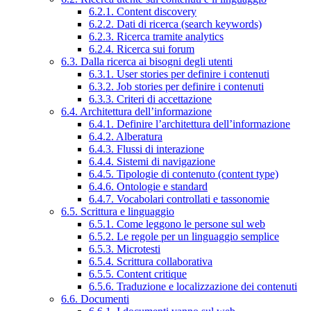
6.2.1. Content discovery
6.2.2. Dati di ricerca (search keywords)
6.2.3. Ricerca tramite analytics
6.2.4. Ricerca sui forum
6.3. Dalla ricerca ai bisogni degli utenti
6.3.1. User stories per definire i contenuti
6.3.2. Job stories per definire i contenuti
6.3.3. Criteri di accettazione
6.4. Architettura dell’informazione
6.4.1. Definire l’architettura dell’informazione
6.4.2. Alberatura
6.4.3. Flussi di interazione
6.4.4. Sistemi di navigazione
6.4.5. Tipologie di contenuto (content type)
6.4.6. Ontologie e standard
6.4.7. Vocabolari controllati e tassonomie
6.5. Scrittura e linguaggio
6.5.1. Come leggono le persone sul web
6.5.2. Le regole per un linguaggio semplice
6.5.3. Microtesti
6.5.4. Scrittura collaborativa
6.5.5. Content critique
6.5.6. Traduzione e localizzazione dei contenuti
6.6. Documenti