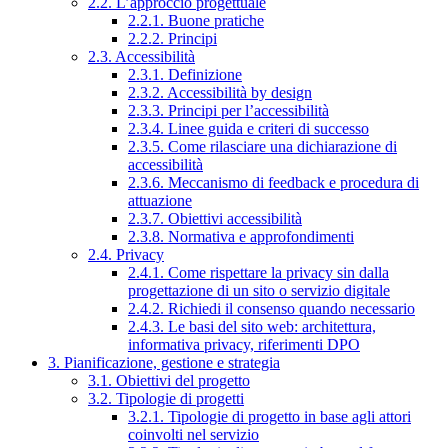
2.2. L’approccio progettuale
2.2.1. Buone pratiche
2.2.2. Principi
2.3. Accessibilità
2.3.1. Definizione
2.3.2. Accessibilità by design
2.3.3. Principi per l’accessibilità
2.3.4. Linee guida e criteri di successo
2.3.5. Come rilasciare una dichiarazione di
accessibilità
2.3.6. Meccanismo di feedback e procedura di
attuazione
2.3.7. Obiettivi accessibilità
2.3.8. Normativa e approfondimenti
2.4. Privacy
2.4.1. Come rispettare la privacy sin dalla
progettazione di un sito o servizio digitale
2.4.2. Richiedi il consenso quando necessario
2.4.3. Le basi del sito web: architettura,
informativa privacy, riferimenti DPO
3. Pianificazione, gestione e strategia
3.1. Obiettivi del progetto
3.2. Tipologie di progetti
3.2.1. Tipologie di progetto in base agli attori
coinvolti nel servizio