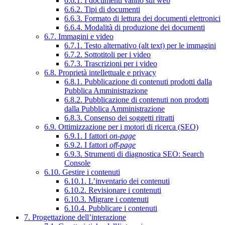
6.6.1. I documenti vanno sul web
6.6.2. Tipi di documenti
6.6.3. Formato di lettura dei documenti elettronici
6.6.4. Modalità di produzione dei documenti
6.7. Immagini e video
6.7.1. Testo alternativo (alt text) per le immagini
6.7.2. Sottotitoli per i video
6.7.3. Trascrizioni per i video
6.8. Proprietà intellettuale e privacy
6.8.1. Pubblicazione di contenuti prodotti dalla
Pubblica Amministrazione
6.8.2. Pubblicazione di contenuti non prodotti
dalla Pubblica Amministrazione
6.8.3. Consenso dei soggetti ritratti
6.9. Ottimizzazione per i motori di ricerca (SEO)
6.9.1. I fattori
on-page
6.9.2. I fattori
off-page
6.9.3. Strumenti di diagnostica SEO: Search
Console
6.10. Gestire i contenuti
6.10.1. L’inventario dei contenuti
6.10.2. Revisionare i contenuti
6.10.3. Migrare i contenuti
6.10.4. Pubblicare i contenuti
7. Progettazione dell’interazione