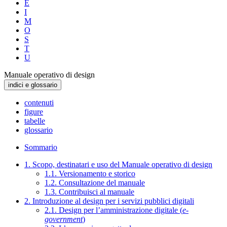
E
I
M
O
S
T
U
Manuale operativo di design
indici e glossario
contenuti
figure
tabelle
glossario
Sommario
1. Scopo, destinatari e uso del Manuale operativo di design
1.1. Versionamento e storico
1.2. Consultazione del manuale
1.3. Contribuisci al manuale
2. Introduzione al design per i servizi pubblici digitali
2.1. Design per l’amministrazione digitale (
e-
government
)