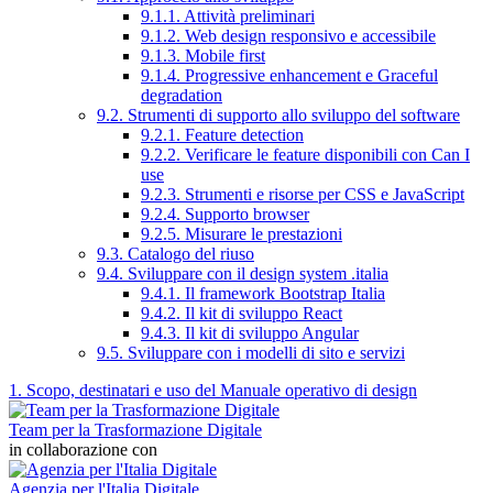
9.1.1. Attività preliminari
9.1.2. Web design responsivo e accessibile
9.1.3. Mobile first
9.1.4. Progressive enhancement e Graceful
degradation
9.2. Strumenti di supporto allo sviluppo del software
9.2.1. Feature detection
9.2.2. Verificare le feature disponibili con Can I
use
9.2.3. Strumenti e risorse per CSS e JavaScript
9.2.4. Supporto browser
9.2.5. Misurare le prestazioni
9.3. Catalogo del riuso
9.4. Sviluppare con il design system .italia
9.4.1. Il framework Bootstrap Italia
9.4.2. Il kit di sviluppo React
9.4.3. Il kit di sviluppo Angular
9.5. Sviluppare con i modelli di sito e servizi
1. Scopo, destinatari e uso del Manuale operativo di design
Team per la Trasformazione Digitale
in collaborazione con
Agenzia per l'Italia Digitale