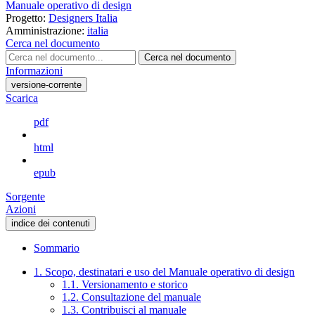
Manuale operativo di design
Progetto:
Designers Italia
Amministrazione:
italia
Cerca nel documento
Cerca nel documento
Informazioni
versione-corrente
Scarica
pdf
html
epub
Sorgente
Azioni
indice dei contenuti
Sommario
1. Scopo, destinatari e uso del Manuale operativo di design
1.1. Versionamento e storico
1.2. Consultazione del manuale
1.3. Contribuisci al manuale