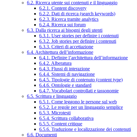
6.2. Ricerca utente sui contenuti e il linguaggio
6.2.1. Content discovery
6.2.2. Dati di ricerca (search keywords)
6.2.3. Ricerca tramite analytics
6.2.4. Ricerca sui forum
6.3. Dalla ricerca ai bisogni degli utenti
6.3.1. User stories per definire i contenuti
6.3.2. Job stories per definire i contenuti
6.3.3. Criteri di accettazione
6.4. Architettura dell’informazione
6.4.1. Definire l’architettura dell’informazione
6.4.2. Alberatura
6.4.3. Flussi di interazione
6.4.4. Sistemi di navigazione
6.4.5. Tipologie di contenuto (content type)
6.4.6. Ontologie e standard
6.4.7. Vocabolari controllati e tassonomie
6.5. Scrittura e linguaggio
6.5.1. Come leggono le persone sul web
6.5.2. Le regole per un linguaggio semplice
6.5.3. Microtesti
6.5.4. Scrittura collaborativa
6.5.5. Content critique
6.5.6. Traduzione e localizzazione dei contenuti
6.6. Documenti