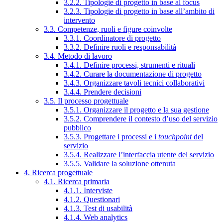
3.2.2. Tipologie di progetto in base al focus
3.2.3. Tipologie di progetto in base all’ambito di
intervento
3.3. Competenze, ruoli e figure coinvolte
3.3.1. Coordinatore di progetto
3.3.2. Definire ruoli e responsabilità
3.4. Metodo di lavoro
3.4.1. Definire processi, strumenti e rituali
3.4.2. Curare la documentazione di progetto
3.4.3. Organizzare tavoli tecnici collaborativi
3.4.4. Prendere decisioni
3.5. Il processo progettuale
3.5.1. Organizzare il progetto e la sua gestione
3.5.2. Comprendere il contesto d’uso del servizio
pubblico
3.5.3. Progettare i processi e i
touchpoint
del
servizio
3.5.4. Realizzare l’interfaccia utente del servizio
3.5.5. Validare la soluzione ottenuta
4. Ricerca progettuale
4.1. Ricerca primaria
4.1.1. Interviste
4.1.2. Questionari
4.1.3. Test di usabilità
4.1.4. Web analytics