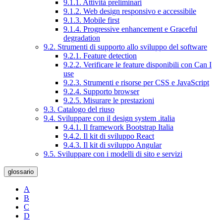
9.1.1. Attività preliminari
9.1.2. Web design responsivo e accessibile
9.1.3. Mobile first
9.1.4. Progressive enhancement e Graceful
degradation
9.2. Strumenti di supporto allo sviluppo del software
9.2.1. Feature detection
9.2.2. Verificare le feature disponibili con Can I
use
9.2.3. Strumenti e risorse per CSS e JavaScript
9.2.4. Supporto browser
9.2.5. Misurare le prestazioni
9.3. Catalogo del riuso
9.4. Sviluppare con il design system .italia
9.4.1. Il framework Bootstrap Italia
9.4.2. Il kit di sviluppo React
9.4.3. Il kit di sviluppo Angular
9.5. Sviluppare con i modelli di sito e servizi
glossario
A
B
C
D