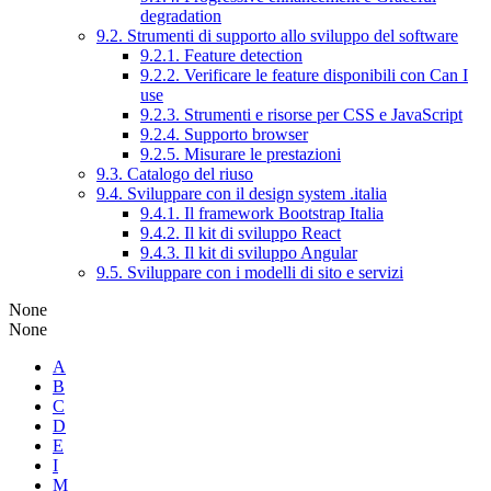
degradation
9.2. Strumenti di supporto allo sviluppo del software
9.2.1. Feature detection
9.2.2. Verificare le feature disponibili con Can I
use
9.2.3. Strumenti e risorse per CSS e JavaScript
9.2.4. Supporto browser
9.2.5. Misurare le prestazioni
9.3. Catalogo del riuso
9.4. Sviluppare con il design system .italia
9.4.1. Il framework Bootstrap Italia
9.4.2. Il kit di sviluppo React
9.4.3. Il kit di sviluppo Angular
9.5. Sviluppare con i modelli di sito e servizi
None
None
A
B
C
D
E
I
M