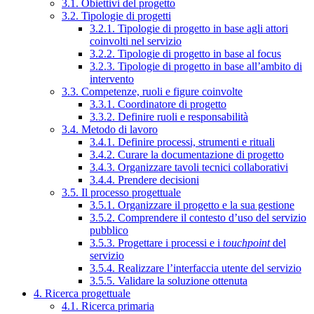
3.1. Obiettivi del progetto
3.2. Tipologie di progetti
3.2.1. Tipologie di progetto in base agli attori
coinvolti nel servizio
3.2.2. Tipologie di progetto in base al focus
3.2.3. Tipologie di progetto in base all’ambito di
intervento
3.3. Competenze, ruoli e figure coinvolte
3.3.1. Coordinatore di progetto
3.3.2. Definire ruoli e responsabilità
3.4. Metodo di lavoro
3.4.1. Definire processi, strumenti e rituali
3.4.2. Curare la documentazione di progetto
3.4.3. Organizzare tavoli tecnici collaborativi
3.4.4. Prendere decisioni
3.5. Il processo progettuale
3.5.1. Organizzare il progetto e la sua gestione
3.5.2. Comprendere il contesto d’uso del servizio
pubblico
3.5.3. Progettare i processi e i
touchpoint
del
servizio
3.5.4. Realizzare l’interfaccia utente del servizio
3.5.5. Validare la soluzione ottenuta
4. Ricerca progettuale
4.1. Ricerca primaria