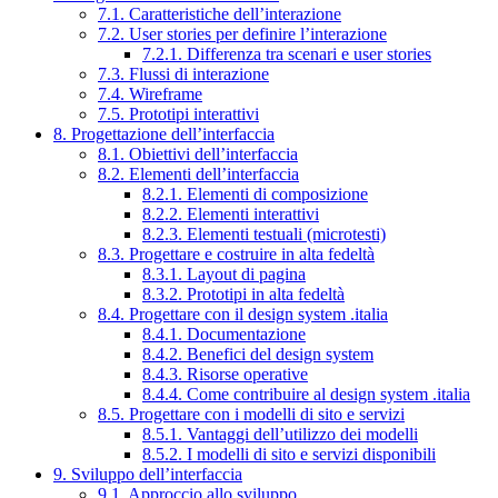
7.1. Caratteristiche dell’interazione
7.2. User stories per definire l’interazione
7.2.1. Differenza tra scenari e user stories
7.3. Flussi di interazione
7.4. Wireframe
7.5. Prototipi interattivi
8. Progettazione dell’interfaccia
8.1. Obiettivi dell’interfaccia
8.2. Elementi dell’interfaccia
8.2.1. Elementi di composizione
8.2.2. Elementi interattivi
8.2.3. Elementi testuali (microtesti)
8.3. Progettare e costruire in alta fedeltà
8.3.1. Layout di pagina
8.3.2. Prototipi in alta fedeltà
8.4. Progettare con il design system .italia
8.4.1. Documentazione
8.4.2. Benefici del design system
8.4.3. Risorse operative
8.4.4. Come contribuire al design system .italia
8.5. Progettare con i modelli di sito e servizi
8.5.1. Vantaggi dell’utilizzo dei modelli
8.5.2. I modelli di sito e servizi disponibili
9. Sviluppo dell’interfaccia
9.1. Approccio allo sviluppo