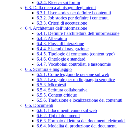
6.2.4. Ricerca sui forum
6.3. Dalla ricerca ai bisogni degli utenti
6.3.1. User stories per definire i contenuti
6.3.2. Job stories per definire i contenuti
6.3.3. Criteri di accettazione
6.4. Architettura dell’informazione
6.4.1. Definire l’architettura dell’informazione
6.4.2. Alberatura
6.4.3. Flussi di interazione
6.4.4. Sistemi di navigazione
6.4.5. Tipologie di contenuto (content type)
6.4.6. Ontologie e standard
6.4.7. Vocabolari controllati e tassonomie
6.5. Scrittura e linguaggio
6.5.1. Come leggono le persone sul web
6.5.2. Le regole per un linguaggio semplice
6.5.3. Microtesti
6.5.4. Scrittura collaborativa
6.5.5. Content critique
6.5.6. Traduzione e localizzazione dei contenuti
6.6. Documenti
6.6.1. I documenti vanno sul web
6.6.2. Tipi di documenti
6.6.3. Formato di lettura dei documenti elettronici
6.6.4. Modalità di produzione dei documenti