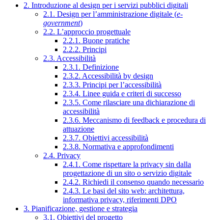
2. Introduzione al design per i servizi pubblici digitali
2.1. Design per l’amministrazione digitale (
e-
government
)
2.2. L’approccio progettuale
2.2.1. Buone pratiche
2.2.2. Principi
2.3. Accessibilità
2.3.1. Definizione
2.3.2. Accessibilità by design
2.3.3. Principi per l’accessibilità
2.3.4. Linee guida e criteri di successo
2.3.5. Come rilasciare una dichiarazione di
accessibilità
2.3.6. Meccanismo di feedback e procedura di
attuazione
2.3.7. Obiettivi accessibilità
2.3.8. Normativa e approfondimenti
2.4. Privacy
2.4.1. Come rispettare la privacy sin dalla
progettazione di un sito o servizio digitale
2.4.2. Richiedi il consenso quando necessario
2.4.3. Le basi del sito web: architettura,
informativa privacy, riferimenti DPO
3. Pianificazione, gestione e strategia
3.1. Obiettivi del progetto