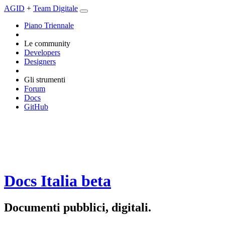
AGID
+
Team Digitale
Piano Triennale
Le community
Developers
Designers
Gli strumenti
Forum
Docs
GitHub
Docs Italia
beta
Documenti pubblici, digitali.