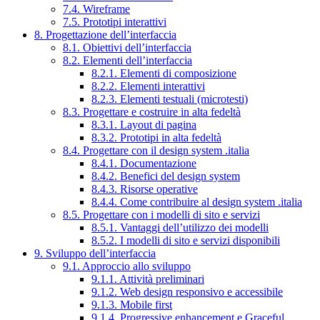
7.4. Wireframe
7.5. Prototipi interattivi
8. Progettazione dell’interfaccia
8.1. Obiettivi dell’interfaccia
8.2. Elementi dell’interfaccia
8.2.1. Elementi di composizione
8.2.2. Elementi interattivi
8.2.3. Elementi testuali (microtesti)
8.3. Progettare e costruire in alta fedeltà
8.3.1. Layout di pagina
8.3.2. Prototipi in alta fedeltà
8.4. Progettare con il design system .italia
8.4.1. Documentazione
8.4.2. Benefici del design system
8.4.3. Risorse operative
8.4.4. Come contribuire al design system .italia
8.5. Progettare con i modelli di sito e servizi
8.5.1. Vantaggi dell’utilizzo dei modelli
8.5.2. I modelli di sito e servizi disponibili
9. Sviluppo dell’interfaccia
9.1. Approccio allo sviluppo
9.1.1. Attività preliminari
9.1.2. Web design responsivo e accessibile
9.1.3. Mobile first
9.1.4. Progressive enhancement e Graceful