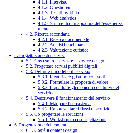
4.1.1. Interviste
4.1.2. Questionari
4.1.3. Test di usabilità
4.1.4. Web analytics
4.1.5. Strumenti di mappatura dell’esperienza
utente
4.2. Ricerca secondaria
4.2.1. Ricerca documentale
4.2.2. Analisi benchmark
4.2.3. Valutazione euristica
5. Progettazione dei servizi
5.1. Cosa sono i servizi e il service design
5.2. Progettare servizi pubblici digitali
5.3. Definire il modello di servizio
5.3.1. Identificare gli attori coinvolti
5.3.2. Formulare la proposta di valore
5.3.3. Inquadrare gli elementi costitutivi del
servizio
5.4. Descrivere il funzionamento del servizio
5.4.1. Mappare l’ecosistema
5.4.2. Rappresentare i flussi di servizio
5.5. Co-progettare le soluzioni
5.5.1. Workshop di co-progettazione
6. Progettazione dei contenuti
6.1. Cos’è il content design