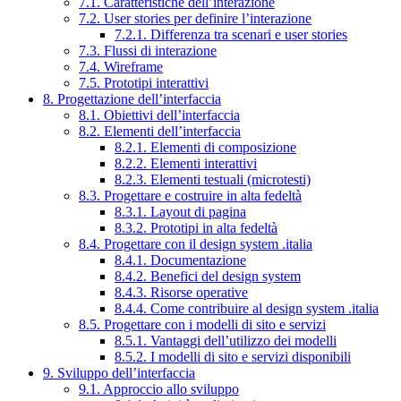
7.1. Caratteristiche dell’interazione
7.2. User stories per definire l’interazione
7.2.1. Differenza tra scenari e user stories
7.3. Flussi di interazione
7.4. Wireframe
7.5. Prototipi interattivi
8. Progettazione dell’interfaccia
8.1. Obiettivi dell’interfaccia
8.2. Elementi dell’interfaccia
8.2.1. Elementi di composizione
8.2.2. Elementi interattivi
8.2.3. Elementi testuali (microtesti)
8.3. Progettare e costruire in alta fedeltà
8.3.1. Layout di pagina
8.3.2. Prototipi in alta fedeltà
8.4. Progettare con il design system .italia
8.4.1. Documentazione
8.4.2. Benefici del design system
8.4.3. Risorse operative
8.4.4. Come contribuire al design system .italia
8.5. Progettare con i modelli di sito e servizi
8.5.1. Vantaggi dell’utilizzo dei modelli
8.5.2. I modelli di sito e servizi disponibili
9. Sviluppo dell’interfaccia
9.1. Approccio allo sviluppo