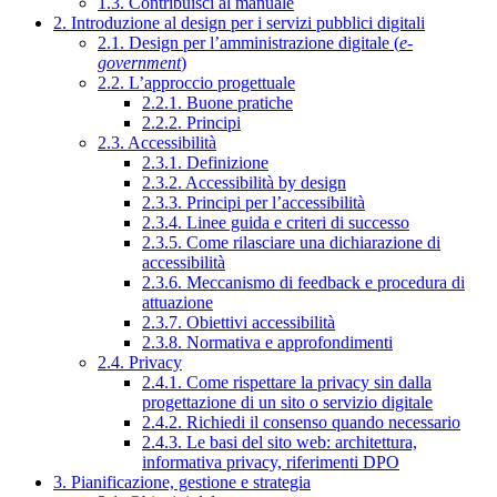
1.3. Contribuisci al manuale
2. Introduzione al design per i servizi pubblici digitali
2.1. Design per l’amministrazione digitale (
e-
government
)
2.2. L’approccio progettuale
2.2.1. Buone pratiche
2.2.2. Principi
2.3. Accessibilità
2.3.1. Definizione
2.3.2. Accessibilità by design
2.3.3. Principi per l’accessibilità
2.3.4. Linee guida e criteri di successo
2.3.5. Come rilasciare una dichiarazione di
accessibilità
2.3.6. Meccanismo di feedback e procedura di
attuazione
2.3.7. Obiettivi accessibilità
2.3.8. Normativa e approfondimenti
2.4. Privacy
2.4.1. Come rispettare la privacy sin dalla
progettazione di un sito o servizio digitale
2.4.2. Richiedi il consenso quando necessario
2.4.3. Le basi del sito web: architettura,
informativa privacy, riferimenti DPO
3. Pianificazione, gestione e strategia