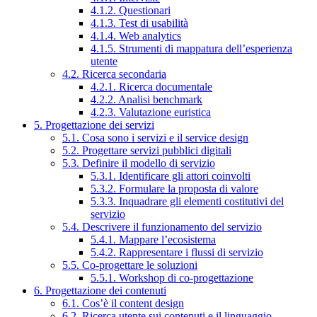
4.1.2. Questionari
4.1.3. Test di usabilità
4.1.4. Web analytics
4.1.5. Strumenti di mappatura dell’esperienza
utente
4.2. Ricerca secondaria
4.2.1. Ricerca documentale
4.2.2. Analisi benchmark
4.2.3. Valutazione euristica
5. Progettazione dei servizi
5.1. Cosa sono i servizi e il service design
5.2. Progettare servizi pubblici digitali
5.3. Definire il modello di servizio
5.3.1. Identificare gli attori coinvolti
5.3.2. Formulare la proposta di valore
5.3.3. Inquadrare gli elementi costitutivi del
servizio
5.4. Descrivere il funzionamento del servizio
5.4.1. Mappare l’ecosistema
5.4.2. Rappresentare i flussi di servizio
5.5. Co-progettare le soluzioni
5.5.1. Workshop di co-progettazione
6. Progettazione dei contenuti
6.1. Cos’è il content design
6.2. Ricerca utente sui contenuti e il linguaggio