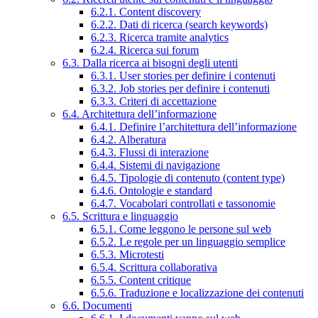
6.2.1. Content discovery
6.2.2. Dati di ricerca (search keywords)
6.2.3. Ricerca tramite analytics
6.2.4. Ricerca sui forum
6.3. Dalla ricerca ai bisogni degli utenti
6.3.1. User stories per definire i contenuti
6.3.2. Job stories per definire i contenuti
6.3.3. Criteri di accettazione
6.4. Architettura dell’informazione
6.4.1. Definire l’architettura dell’informazione
6.4.2. Alberatura
6.4.3. Flussi di interazione
6.4.4. Sistemi di navigazione
6.4.5. Tipologie di contenuto (content type)
6.4.6. Ontologie e standard
6.4.7. Vocabolari controllati e tassonomie
6.5. Scrittura e linguaggio
6.5.1. Come leggono le persone sul web
6.5.2. Le regole per un linguaggio semplice
6.5.3. Microtesti
6.5.4. Scrittura collaborativa
6.5.5. Content critique
6.5.6. Traduzione e localizzazione dei contenuti
6.6. Documenti