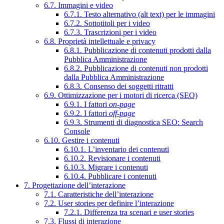
6.7. Immagini e video
6.7.1. Testo alternativo (alt text) per le immagini
6.7.2. Sottotitoli per i video
6.7.3. Trascrizioni per i video
6.8. Proprietà intellettuale e privacy
6.8.1. Pubblicazione di contenuti prodotti dalla
Pubblica Amministrazione
6.8.2. Pubblicazione di contenuti non prodotti
dalla Pubblica Amministrazione
6.8.3. Consenso dei soggetti ritratti
6.9. Ottimizzazione per i motori di ricerca (SEO)
6.9.1. I fattori
on-page
6.9.2. I fattori
off-page
6.9.3. Strumenti di diagnostica SEO: Search
Console
6.10. Gestire i contenuti
6.10.1. L’inventario dei contenuti
6.10.2. Revisionare i contenuti
6.10.3. Migrare i contenuti
6.10.4. Pubblicare i contenuti
7. Progettazione dell’interazione
7.1. Caratteristiche dell’interazione
7.2. User stories per definire l’interazione
7.2.1. Differenza tra scenari e user stories
7.3. Flussi di interazione