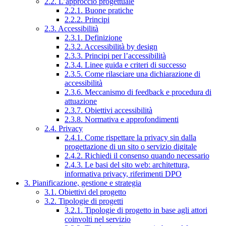
2.2. L’approccio progettuale
2.2.1. Buone pratiche
2.2.2. Principi
2.3. Accessibilità
2.3.1. Definizione
2.3.2. Accessibilità by design
2.3.3. Principi per l’accessibilità
2.3.4. Linee guida e criteri di successo
2.3.5. Come rilasciare una dichiarazione di
accessibilità
2.3.6. Meccanismo di feedback e procedura di
attuazione
2.3.7. Obiettivi accessibilità
2.3.8. Normativa e approfondimenti
2.4. Privacy
2.4.1. Come rispettare la privacy sin dalla
progettazione di un sito o servizio digitale
2.4.2. Richiedi il consenso quando necessario
2.4.3. Le basi del sito web: architettura,
informativa privacy, riferimenti DPO
3. Pianificazione, gestione e strategia
3.1. Obiettivi del progetto
3.2. Tipologie di progetti
3.2.1. Tipologie di progetto in base agli attori
coinvolti nel servizio