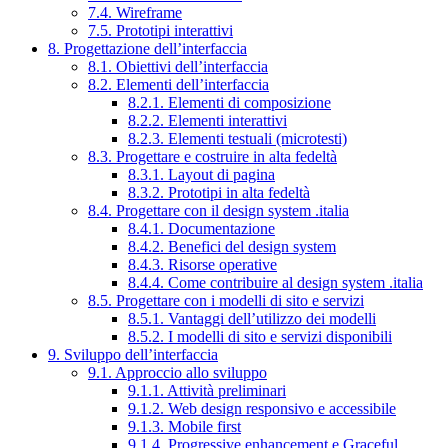
7.4. Wireframe
7.5. Prototipi interattivi
8. Progettazione dell’interfaccia
8.1. Obiettivi dell’interfaccia
8.2. Elementi dell’interfaccia
8.2.1. Elementi di composizione
8.2.2. Elementi interattivi
8.2.3. Elementi testuali (microtesti)
8.3. Progettare e costruire in alta fedeltà
8.3.1. Layout di pagina
8.3.2. Prototipi in alta fedeltà
8.4. Progettare con il design system .italia
8.4.1. Documentazione
8.4.2. Benefici del design system
8.4.3. Risorse operative
8.4.4. Come contribuire al design system .italia
8.5. Progettare con i modelli di sito e servizi
8.5.1. Vantaggi dell’utilizzo dei modelli
8.5.2. I modelli di sito e servizi disponibili
9. Sviluppo dell’interfaccia
9.1. Approccio allo sviluppo
9.1.1. Attività preliminari
9.1.2. Web design responsivo e accessibile
9.1.3. Mobile first
9.1.4. Progressive enhancement e Graceful