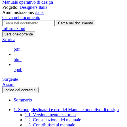
Manuale operativo di design
Progetto:
Designers Italia
Amministrazione:
italia
Cerca nel documento
Cerca nel documento
Informazioni
versione-corrente
Scarica
pdf
html
epub
Sorgente
Azioni
indice dei contenuti
Sommario
1. Scopo, destinatari e uso del Manuale operativo di design
1.1. Versionamento e storico
1.2. Consultazione del manuale
1.3. Contribuisci al manuale