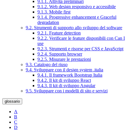
9.1.1. Attività preliminari
9.1.2. Web design responsivo e accessibile
9.1.3. Mobile first
9.1.4. Progressive enhancement e Graceful
degradation
9.2. Strumenti di supporto allo sviluppo del software
9.2.1. Feature detection
9.2.2. Verificare le feature disponibili con Can I
use
9.2.3. Strumenti e risorse per CSS e JavaScript
9.2.4. Supporto browser
9.2.5. Misurare le prestazioni
9.3. Catalogo del riuso
9.4. Sviluppare con il design system .italia
9.4.1. Il framework Bootstrap Italia
9.4.2. Il kit di sviluppo React
9.4.3. Il kit di sviluppo Angular
9.5. Sviluppare con i modelli di sito e servizi
glossario
A
B
C
D