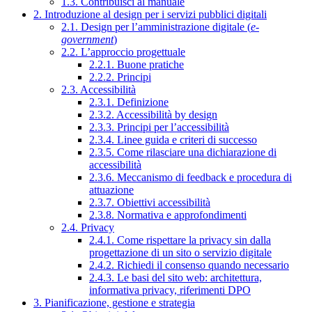
1.3. Contribuisci al manuale
2. Introduzione al design per i servizi pubblici digitali
2.1. Design per l’amministrazione digitale (
e-
government
)
2.2. L’approccio progettuale
2.2.1. Buone pratiche
2.2.2. Principi
2.3. Accessibilità
2.3.1. Definizione
2.3.2. Accessibilità by design
2.3.3. Principi per l’accessibilità
2.3.4. Linee guida e criteri di successo
2.3.5. Come rilasciare una dichiarazione di
accessibilità
2.3.6. Meccanismo di feedback e procedura di
attuazione
2.3.7. Obiettivi accessibilità
2.3.8. Normativa e approfondimenti
2.4. Privacy
2.4.1. Come rispettare la privacy sin dalla
progettazione di un sito o servizio digitale
2.4.2. Richiedi il consenso quando necessario
2.4.3. Le basi del sito web: architettura,
informativa privacy, riferimenti DPO
3. Pianificazione, gestione e strategia