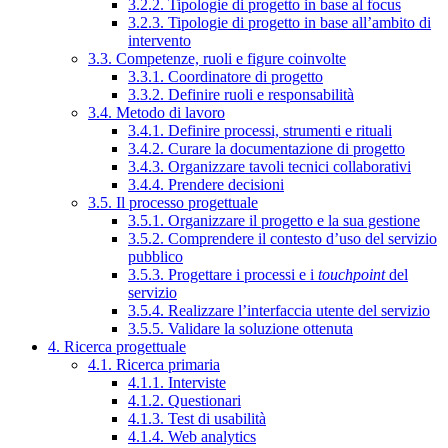
3.2.2. Tipologie di progetto in base al focus
3.2.3. Tipologie di progetto in base all’ambito di
intervento
3.3. Competenze, ruoli e figure coinvolte
3.3.1. Coordinatore di progetto
3.3.2. Definire ruoli e responsabilità
3.4. Metodo di lavoro
3.4.1. Definire processi, strumenti e rituali
3.4.2. Curare la documentazione di progetto
3.4.3. Organizzare tavoli tecnici collaborativi
3.4.4. Prendere decisioni
3.5. Il processo progettuale
3.5.1. Organizzare il progetto e la sua gestione
3.5.2. Comprendere il contesto d’uso del servizio
pubblico
3.5.3. Progettare i processi e i
touchpoint
del
servizio
3.5.4. Realizzare l’interfaccia utente del servizio
3.5.5. Validare la soluzione ottenuta
4. Ricerca progettuale
4.1. Ricerca primaria
4.1.1. Interviste
4.1.2. Questionari
4.1.3. Test di usabilità
4.1.4. Web analytics