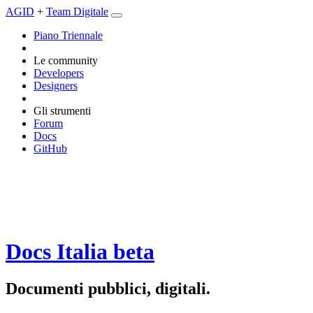
AGID
+
Team Digitale
Piano Triennale
Le community
Developers
Designers
Gli strumenti
Forum
Docs
GitHub
Docs Italia
beta
Documenti pubblici, digitali.