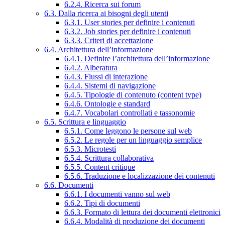
6.2.4. Ricerca sui forum
6.3. Dalla ricerca ai bisogni degli utenti
6.3.1. User stories per definire i contenuti
6.3.2. Job stories per definire i contenuti
6.3.3. Criteri di accettazione
6.4. Architettura dell’informazione
6.4.1. Definire l’architettura dell’informazione
6.4.2. Alberatura
6.4.3. Flussi di interazione
6.4.4. Sistemi di navigazione
6.4.5. Tipologie di contenuto (content type)
6.4.6. Ontologie e standard
6.4.7. Vocabolari controllati e tassonomie
6.5. Scrittura e linguaggio
6.5.1. Come leggono le persone sul web
6.5.2. Le regole per un linguaggio semplice
6.5.3. Microtesti
6.5.4. Scrittura collaborativa
6.5.5. Content critique
6.5.6. Traduzione e localizzazione dei contenuti
6.6. Documenti
6.6.1. I documenti vanno sul web
6.6.2. Tipi di documenti
6.6.3. Formato di lettura dei documenti elettronici
6.6.4. Modalità di produzione dei documenti