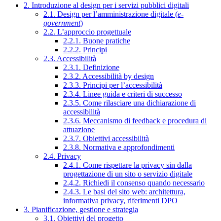
2. Introduzione al design per i servizi pubblici digitali
2.1. Design per l’amministrazione digitale (
e-
government
)
2.2. L’approccio progettuale
2.2.1. Buone pratiche
2.2.2. Principi
2.3. Accessibilità
2.3.1. Definizione
2.3.2. Accessibilità by design
2.3.3. Principi per l’accessibilità
2.3.4. Linee guida e criteri di successo
2.3.5. Come rilasciare una dichiarazione di
accessibilità
2.3.6. Meccanismo di feedback e procedura di
attuazione
2.3.7. Obiettivi accessibilità
2.3.8. Normativa e approfondimenti
2.4. Privacy
2.4.1. Come rispettare la privacy sin dalla
progettazione di un sito o servizio digitale
2.4.2. Richiedi il consenso quando necessario
2.4.3. Le basi del sito web: architettura,
informativa privacy, riferimenti DPO
3. Pianificazione, gestione e strategia
3.1. Obiettivi del progetto