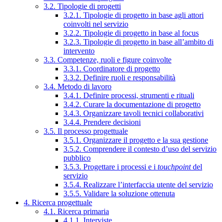
3.2. Tipologie di progetti
3.2.1. Tipologie di progetto in base agli attori
coinvolti nel servizio
3.2.2. Tipologie di progetto in base al focus
3.2.3. Tipologie di progetto in base all’ambito di
intervento
3.3. Competenze, ruoli e figure coinvolte
3.3.1. Coordinatore di progetto
3.3.2. Definire ruoli e responsabilità
3.4. Metodo di lavoro
3.4.1. Definire processi, strumenti e rituali
3.4.2. Curare la documentazione di progetto
3.4.3. Organizzare tavoli tecnici collaborativi
3.4.4. Prendere decisioni
3.5. Il processo progettuale
3.5.1. Organizzare il progetto e la sua gestione
3.5.2. Comprendere il contesto d’uso del servizio
pubblico
3.5.3. Progettare i processi e i
touchpoint
del
servizio
3.5.4. Realizzare l’interfaccia utente del servizio
3.5.5. Validare la soluzione ottenuta
4. Ricerca progettuale
4.1. Ricerca primaria
4.1.1. Interviste