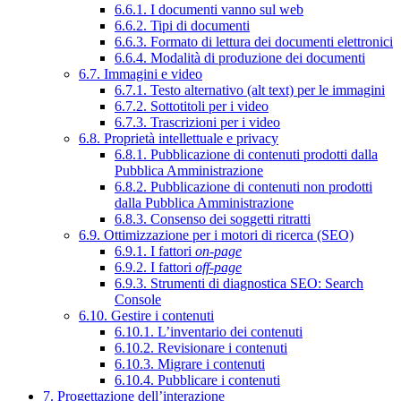
6.6.1. I documenti vanno sul web
6.6.2. Tipi di documenti
6.6.3. Formato di lettura dei documenti elettronici
6.6.4. Modalità di produzione dei documenti
6.7. Immagini e video
6.7.1. Testo alternativo (alt text) per le immagini
6.7.2. Sottotitoli per i video
6.7.3. Trascrizioni per i video
6.8. Proprietà intellettuale e privacy
6.8.1. Pubblicazione di contenuti prodotti dalla
Pubblica Amministrazione
6.8.2. Pubblicazione di contenuti non prodotti
dalla Pubblica Amministrazione
6.8.3. Consenso dei soggetti ritratti
6.9. Ottimizzazione per i motori di ricerca (SEO)
6.9.1. I fattori
on-page
6.9.2. I fattori
off-page
6.9.3. Strumenti di diagnostica SEO: Search
Console
6.10. Gestire i contenuti
6.10.1. L’inventario dei contenuti
6.10.2. Revisionare i contenuti
6.10.3. Migrare i contenuti
6.10.4. Pubblicare i contenuti
7. Progettazione dell’interazione