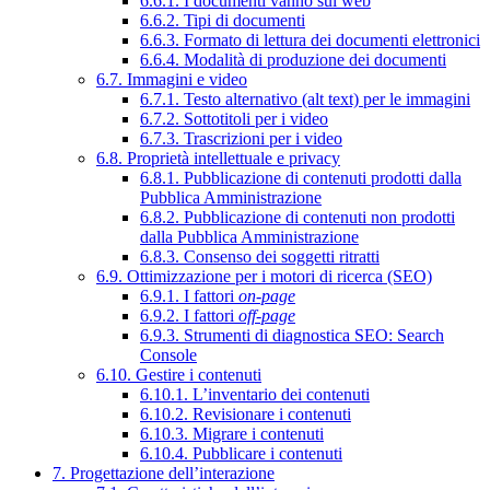
6.6.1. I documenti vanno sul web
6.6.2. Tipi di documenti
6.6.3. Formato di lettura dei documenti elettronici
6.6.4. Modalità di produzione dei documenti
6.7. Immagini e video
6.7.1. Testo alternativo (alt text) per le immagini
6.7.2. Sottotitoli per i video
6.7.3. Trascrizioni per i video
6.8. Proprietà intellettuale e privacy
6.8.1. Pubblicazione di contenuti prodotti dalla
Pubblica Amministrazione
6.8.2. Pubblicazione di contenuti non prodotti
dalla Pubblica Amministrazione
6.8.3. Consenso dei soggetti ritratti
6.9. Ottimizzazione per i motori di ricerca (SEO)
6.9.1. I fattori
on-page
6.9.2. I fattori
off-page
6.9.3. Strumenti di diagnostica SEO: Search
Console
6.10. Gestire i contenuti
6.10.1. L’inventario dei contenuti
6.10.2. Revisionare i contenuti
6.10.3. Migrare i contenuti
6.10.4. Pubblicare i contenuti
7. Progettazione dell’interazione