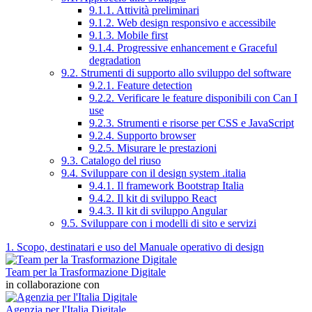
9.1.1. Attività preliminari
9.1.2. Web design responsivo e accessibile
9.1.3. Mobile first
9.1.4. Progressive enhancement e Graceful
degradation
9.2. Strumenti di supporto allo sviluppo del software
9.2.1. Feature detection
9.2.2. Verificare le feature disponibili con Can I
use
9.2.3. Strumenti e risorse per CSS e JavaScript
9.2.4. Supporto browser
9.2.5. Misurare le prestazioni
9.3. Catalogo del riuso
9.4. Sviluppare con il design system .italia
9.4.1. Il framework Bootstrap Italia
9.4.2. Il kit di sviluppo React
9.4.3. Il kit di sviluppo Angular
9.5. Sviluppare con i modelli di sito e servizi
1. Scopo, destinatari e uso del Manuale operativo di design
Team per la Trasformazione Digitale
in collaborazione con
Agenzia per l'Italia Digitale