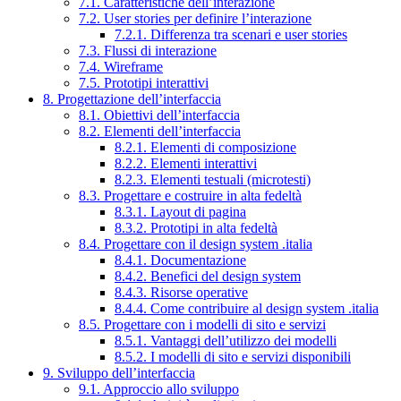
7.1. Caratteristiche dell’interazione
7.2. User stories per definire l’interazione
7.2.1. Differenza tra scenari e user stories
7.3. Flussi di interazione
7.4. Wireframe
7.5. Prototipi interattivi
8. Progettazione dell’interfaccia
8.1. Obiettivi dell’interfaccia
8.2. Elementi dell’interfaccia
8.2.1. Elementi di composizione
8.2.2. Elementi interattivi
8.2.3. Elementi testuali (microtesti)
8.3. Progettare e costruire in alta fedeltà
8.3.1. Layout di pagina
8.3.2. Prototipi in alta fedeltà
8.4. Progettare con il design system .italia
8.4.1. Documentazione
8.4.2. Benefici del design system
8.4.3. Risorse operative
8.4.4. Come contribuire al design system .italia
8.5. Progettare con i modelli di sito e servizi
8.5.1. Vantaggi dell’utilizzo dei modelli
8.5.2. I modelli di sito e servizi disponibili
9. Sviluppo dell’interfaccia
9.1. Approccio allo sviluppo