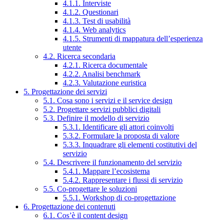
4.1.1. Interviste
4.1.2. Questionari
4.1.3. Test di usabilità
4.1.4. Web analytics
4.1.5. Strumenti di mappatura dell’esperienza
utente
4.2. Ricerca secondaria
4.2.1. Ricerca documentale
4.2.2. Analisi benchmark
4.2.3. Valutazione euristica
5. Progettazione dei servizi
5.1. Cosa sono i servizi e il service design
5.2. Progettare servizi pubblici digitali
5.3. Definire il modello di servizio
5.3.1. Identificare gli attori coinvolti
5.3.2. Formulare la proposta di valore
5.3.3. Inquadrare gli elementi costitutivi del
servizio
5.4. Descrivere il funzionamento del servizio
5.4.1. Mappare l’ecosistema
5.4.2. Rappresentare i flussi di servizio
5.5. Co-progettare le soluzioni
5.5.1. Workshop di co-progettazione
6. Progettazione dei contenuti
6.1. Cos’è il content design