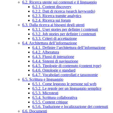
6.2. Ricerca utente sui contenuti e il linguaggio
6.2.1. Content discovery
6.2.2. Dati di ricerca (search keywords)
6.2.3. Ricerca tramite analytics
6.2.4. Ricerca sui forum
6.3. Dalla ricerca ai bisogni degli utenti
6.3.1. User stories per definire i contenuti
6.3.2. Job stories per definire i contenuti
6.3.3. Criteri di accettazione
6.4. Architettura dell’informazione
6.4.1. Definire l’architettura dell’informazione
6.4.2. Alberatura
6.4.3. Flussi di interazione
6.4.4. Sistemi di navigazione
6.4.5. Tipologie di contenuto (content type)
6.4.6. Ontologie e standard
6.4.7. Vocabolari controllati e tassonomie
6.5. Scrittura e linguaggio
6.5.1. Come leggono le persone sul web
6.5.2. Le regole per un linguaggio semplice
6.5.3. Microtesti
6.5.4. Scrittura collaborativa
6.5.5. Content critique
6.5.6. Traduzione e localizzazione dei contenuti
6.6. Documenti