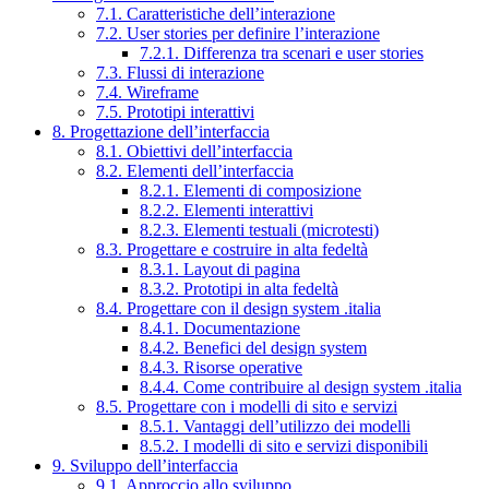
7.1. Caratteristiche dell’interazione
7.2. User stories per definire l’interazione
7.2.1. Differenza tra scenari e user stories
7.3. Flussi di interazione
7.4. Wireframe
7.5. Prototipi interattivi
8. Progettazione dell’interfaccia
8.1. Obiettivi dell’interfaccia
8.2. Elementi dell’interfaccia
8.2.1. Elementi di composizione
8.2.2. Elementi interattivi
8.2.3. Elementi testuali (microtesti)
8.3. Progettare e costruire in alta fedeltà
8.3.1. Layout di pagina
8.3.2. Prototipi in alta fedeltà
8.4. Progettare con il design system .italia
8.4.1. Documentazione
8.4.2. Benefici del design system
8.4.3. Risorse operative
8.4.4. Come contribuire al design system .italia
8.5. Progettare con i modelli di sito e servizi
8.5.1. Vantaggi dell’utilizzo dei modelli
8.5.2. I modelli di sito e servizi disponibili
9. Sviluppo dell’interfaccia
9.1. Approccio allo sviluppo