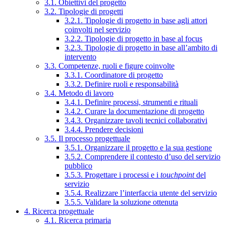
3.1. Obiettivi del progetto
3.2. Tipologie di progetti
3.2.1. Tipologie di progetto in base agli attori
coinvolti nel servizio
3.2.2. Tipologie di progetto in base al focus
3.2.3. Tipologie di progetto in base all’ambito di
intervento
3.3. Competenze, ruoli e figure coinvolte
3.3.1. Coordinatore di progetto
3.3.2. Definire ruoli e responsabilità
3.4. Metodo di lavoro
3.4.1. Definire processi, strumenti e rituali
3.4.2. Curare la documentazione di progetto
3.4.3. Organizzare tavoli tecnici collaborativi
3.4.4. Prendere decisioni
3.5. Il processo progettuale
3.5.1. Organizzare il progetto e la sua gestione
3.5.2. Comprendere il contesto d’uso del servizio
pubblico
3.5.3. Progettare i processi e i
touchpoint
del
servizio
3.5.4. Realizzare l’interfaccia utente del servizio
3.5.5. Validare la soluzione ottenuta
4. Ricerca progettuale
4.1. Ricerca primaria