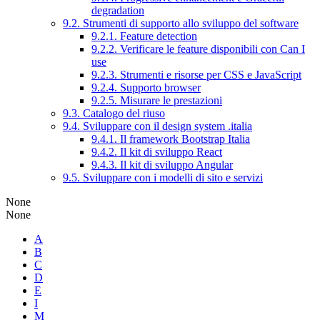
degradation
9.2. Strumenti di supporto allo sviluppo del software
9.2.1. Feature detection
9.2.2. Verificare le feature disponibili con Can I
use
9.2.3. Strumenti e risorse per CSS e JavaScript
9.2.4. Supporto browser
9.2.5. Misurare le prestazioni
9.3. Catalogo del riuso
9.4. Sviluppare con il design system .italia
9.4.1. Il framework Bootstrap Italia
9.4.2. Il kit di sviluppo React
9.4.3. Il kit di sviluppo Angular
9.5. Sviluppare con i modelli di sito e servizi
None
None
A
B
C
D
E
I
M