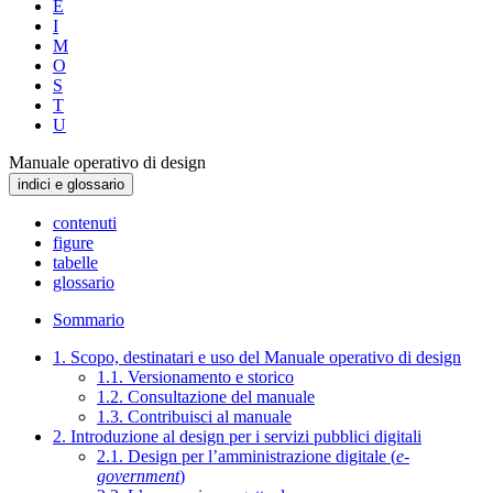
E
I
M
O
S
T
U
Manuale operativo di design
indici e glossario
contenuti
figure
tabelle
glossario
Sommario
1. Scopo, destinatari e uso del Manuale operativo di design
1.1. Versionamento e storico
1.2. Consultazione del manuale
1.3. Contribuisci al manuale
2. Introduzione al design per i servizi pubblici digitali
2.1. Design per l’amministrazione digitale (
e-
government
)