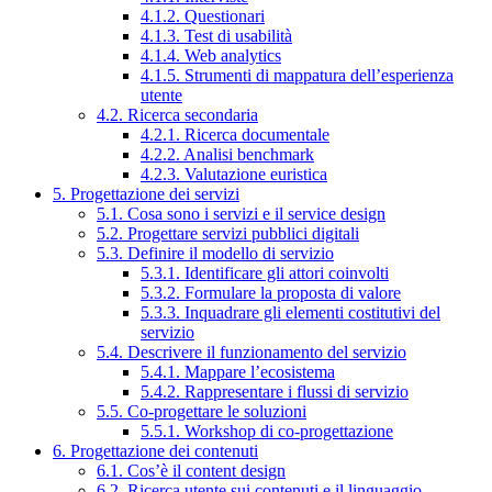
4.1.2. Questionari
4.1.3. Test di usabilità
4.1.4. Web analytics
4.1.5. Strumenti di mappatura dell’esperienza
utente
4.2. Ricerca secondaria
4.2.1. Ricerca documentale
4.2.2. Analisi benchmark
4.2.3. Valutazione euristica
5. Progettazione dei servizi
5.1. Cosa sono i servizi e il service design
5.2. Progettare servizi pubblici digitali
5.3. Definire il modello di servizio
5.3.1. Identificare gli attori coinvolti
5.3.2. Formulare la proposta di valore
5.3.3. Inquadrare gli elementi costitutivi del
servizio
5.4. Descrivere il funzionamento del servizio
5.4.1. Mappare l’ecosistema
5.4.2. Rappresentare i flussi di servizio
5.5. Co-progettare le soluzioni
5.5.1. Workshop di co-progettazione
6. Progettazione dei contenuti
6.1. Cos’è il content design
6.2. Ricerca utente sui contenuti e il linguaggio