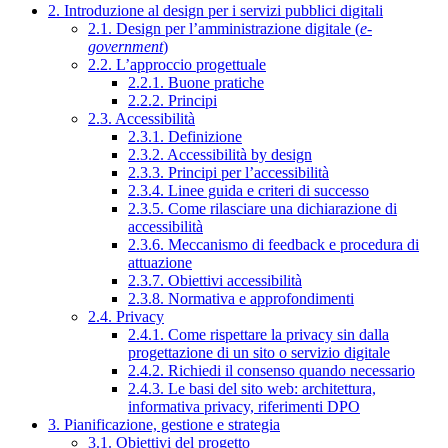
2. Introduzione al design per i servizi pubblici digitali
2.1. Design per l’amministrazione digitale (
e-
government
)
2.2. L’approccio progettuale
2.2.1. Buone pratiche
2.2.2. Principi
2.3. Accessibilità
2.3.1. Definizione
2.3.2. Accessibilità by design
2.3.3. Principi per l’accessibilità
2.3.4. Linee guida e criteri di successo
2.3.5. Come rilasciare una dichiarazione di
accessibilità
2.3.6. Meccanismo di feedback e procedura di
attuazione
2.3.7. Obiettivi accessibilità
2.3.8. Normativa e approfondimenti
2.4. Privacy
2.4.1. Come rispettare la privacy sin dalla
progettazione di un sito o servizio digitale
2.4.2. Richiedi il consenso quando necessario
2.4.3. Le basi del sito web: architettura,
informativa privacy, riferimenti DPO
3. Pianificazione, gestione e strategia
3.1. Obiettivi del progetto