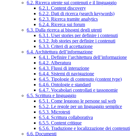
6.2. Ricerca utente sui contenuti e il linguaggio
6.2.1. Content discovery
6.2.2. Dati di ricerca (search keywords)
6.2.3. Ricerca tramite analytics
6.2.4. Ricerca sui forum
6.3. Dalla ricerca ai bisogni degli utenti
6.3.1. User stories per definire i contenuti
6.3.2. Job stories per definire i contenuti
6.3.3. Criteri di accettazione
6.4. Architettura dell’informazione
6.4.1. Definire l’architettura dell’informazione
6.4.2. Alberatura
6.4.3. Flussi di interazione
6.4.4. Sistemi di navigazione
6.4.5. Tipologie di contenuto (content type)
6.4.6. Ontologie e standard
6.4.7. Vocabolari controllati e tassonomie
6.5. Scrittura e linguaggio
6.5.1. Come leggono le persone sul web
6.5.2. Le regole per un linguaggio semplice
6.5.3. Microtesti
6.5.4. Scrittura collaborativa
6.5.5. Content critique
6.5.6. Traduzione e localizzazione dei contenuti
6.6. Documenti