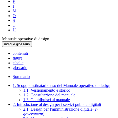
E
I
M
O
S
T
U
Manuale operativo di design
indici e glossario
contenuti
figure
tabelle
glossario
Sommario
1. Scopo, destinatari e uso del Manuale operativo di design
1.1. Versionamento e storico
1.2. Consultazione del manuale
1.3. Contribuisci al manuale
2. Introduzione al design per i servizi pubblici digitali
2.1. Design per l’amministrazione digitale (
e-
government
)