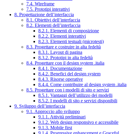
7.4. Wireframe
7.5. Prototipi interattivi
8. Progettazione dell’interfaccia
8.1. Obiettivi dell’interfaccia
8.2. Elementi dell’interfaccia
8.2.1. Elementi di composizione
8.2.2. Elementi interattivi
8.2.3. Elementi testuali (microtesti)
8.3. Progettare e costruire in alta fedeltà
8.3.1. Layout di pagina
8.3.2. Prototipi in alta fedeltà
8.4. Progettare con il design system .italia
8.4.1. Documentazione
8.4.2. Benefici del design system
8.4.3. Risorse operative
8.4.4. Come contribuire al design system .italia
8.5. Progettare con i modelli di sito e servizi
8.5.1. Vantaggi dell’utilizzo dei modelli
8.5.2. I modelli di sito e servizi disponibili
9. Sviluppo dell’interfaccia
9.1. Approccio allo sviluppo
9.1.1. Attività preliminari
9.1.2. Web design responsivo e accessibile
9.1.3. Mobile first
9.1.4. Progressive enhancement e Graceful