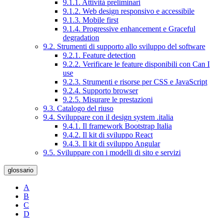
9.1.1. Attività preliminari
9.1.2. Web design responsivo e accessibile
9.1.3. Mobile first
9.1.4. Progressive enhancement e Graceful
degradation
9.2. Strumenti di supporto allo sviluppo del software
9.2.1. Feature detection
9.2.2. Verificare le feature disponibili con Can I
use
9.2.3. Strumenti e risorse per CSS e JavaScript
9.2.4. Supporto browser
9.2.5. Misurare le prestazioni
9.3. Catalogo del riuso
9.4. Sviluppare con il design system .italia
9.4.1. Il framework Bootstrap Italia
9.4.2. Il kit di sviluppo React
9.4.3. Il kit di sviluppo Angular
9.5. Sviluppare con i modelli di sito e servizi
glossario
A
B
C
D