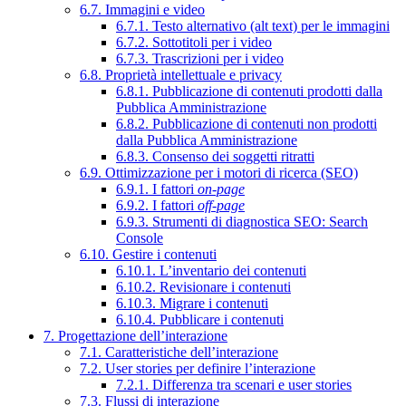
6.7. Immagini e video
6.7.1. Testo alternativo (alt text) per le immagini
6.7.2. Sottotitoli per i video
6.7.3. Trascrizioni per i video
6.8. Proprietà intellettuale e privacy
6.8.1. Pubblicazione di contenuti prodotti dalla
Pubblica Amministrazione
6.8.2. Pubblicazione di contenuti non prodotti
dalla Pubblica Amministrazione
6.8.3. Consenso dei soggetti ritratti
6.9. Ottimizzazione per i motori di ricerca (SEO)
6.9.1. I fattori
on-page
6.9.2. I fattori
off-page
6.9.3. Strumenti di diagnostica SEO: Search
Console
6.10. Gestire i contenuti
6.10.1. L’inventario dei contenuti
6.10.2. Revisionare i contenuti
6.10.3. Migrare i contenuti
6.10.4. Pubblicare i contenuti
7. Progettazione dell’interazione
7.1. Caratteristiche dell’interazione
7.2. User stories per definire l’interazione
7.2.1. Differenza tra scenari e user stories
7.3. Flussi di interazione