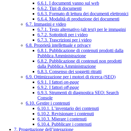
6.6.1. I documenti vanno sul web
6.6.2. Tipi di documenti
6.6.3. Formato di lettura dei documenti elettronici
6.6.4. Modalità di produzione dei documenti
6.7. Immagini e video
6.7.1. Testo alternativo (alt text) per le immagini
6.7.2. Sottotitoli per i video
6.7.3. Trascrizioni per i video
6.8. Proprietà intellettuale e privacy
6.8.1. Pubblicazione di contenuti prodotti dalla
Pubblica Amministrazione
6.8.2. Pubblicazione di contenuti non prodotti
dalla Pubblica Amministrazione
6.8.3. Consenso dei soggetti ritratti
6.9. Ottimizzazione per i motori di ricerca (SEO)
6.9.1. I fattori
on-page
6.9.2. I fattori
off-page
6.9.3. Strumenti di diagnostica SEO: Search
Console
6.10. Gestire i contenuti
6.10.1. L’inventario dei contenuti
6.10.2. Revisionare i contenuti
6.10.3. Migrare i contenuti
6.10.4. Pubblicare i contenuti
7. Progettazione dell’interazione