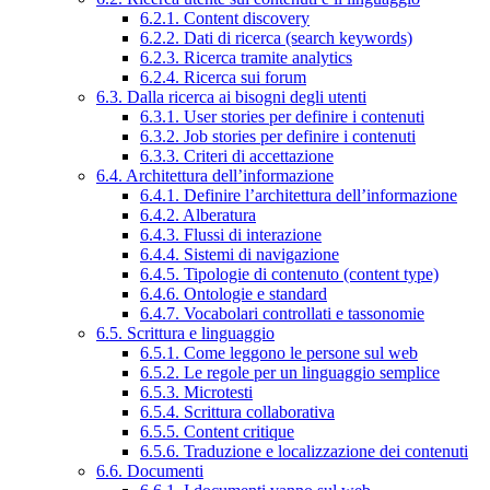
6.2.1. Content discovery
6.2.2. Dati di ricerca (search keywords)
6.2.3. Ricerca tramite analytics
6.2.4. Ricerca sui forum
6.3. Dalla ricerca ai bisogni degli utenti
6.3.1. User stories per definire i contenuti
6.3.2. Job stories per definire i contenuti
6.3.3. Criteri di accettazione
6.4. Architettura dell’informazione
6.4.1. Definire l’architettura dell’informazione
6.4.2. Alberatura
6.4.3. Flussi di interazione
6.4.4. Sistemi di navigazione
6.4.5. Tipologie di contenuto (content type)
6.4.6. Ontologie e standard
6.4.7. Vocabolari controllati e tassonomie
6.5. Scrittura e linguaggio
6.5.1. Come leggono le persone sul web
6.5.2. Le regole per un linguaggio semplice
6.5.3. Microtesti
6.5.4. Scrittura collaborativa
6.5.5. Content critique
6.5.6. Traduzione e localizzazione dei contenuti
6.6. Documenti