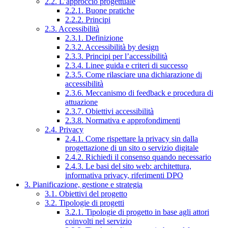
2.2. L’approccio progettuale
2.2.1. Buone pratiche
2.2.2. Principi
2.3. Accessibilità
2.3.1. Definizione
2.3.2. Accessibilità by design
2.3.3. Principi per l’accessibilità
2.3.4. Linee guida e criteri di successo
2.3.5. Come rilasciare una dichiarazione di
accessibilità
2.3.6. Meccanismo di feedback e procedura di
attuazione
2.3.7. Obiettivi accessibilità
2.3.8. Normativa e approfondimenti
2.4. Privacy
2.4.1. Come rispettare la privacy sin dalla
progettazione di un sito o servizio digitale
2.4.2. Richiedi il consenso quando necessario
2.4.3. Le basi del sito web: architettura,
informativa privacy, riferimenti DPO
3. Pianificazione, gestione e strategia
3.1. Obiettivi del progetto
3.2. Tipologie di progetti
3.2.1. Tipologie di progetto in base agli attori
coinvolti nel servizio