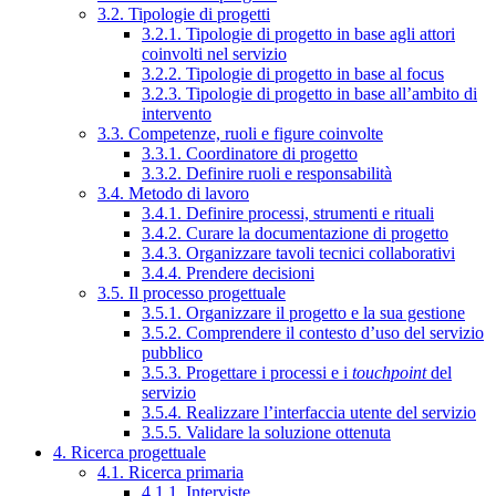
3.2. Tipologie di progetti
3.2.1. Tipologie di progetto in base agli attori
coinvolti nel servizio
3.2.2. Tipologie di progetto in base al focus
3.2.3. Tipologie di progetto in base all’ambito di
intervento
3.3. Competenze, ruoli e figure coinvolte
3.3.1. Coordinatore di progetto
3.3.2. Definire ruoli e responsabilità
3.4. Metodo di lavoro
3.4.1. Definire processi, strumenti e rituali
3.4.2. Curare la documentazione di progetto
3.4.3. Organizzare tavoli tecnici collaborativi
3.4.4. Prendere decisioni
3.5. Il processo progettuale
3.5.1. Organizzare il progetto e la sua gestione
3.5.2. Comprendere il contesto d’uso del servizio
pubblico
3.5.3. Progettare i processi e i
touchpoint
del
servizio
3.5.4. Realizzare l’interfaccia utente del servizio
3.5.5. Validare la soluzione ottenuta
4. Ricerca progettuale
4.1. Ricerca primaria
4.1.1. Interviste