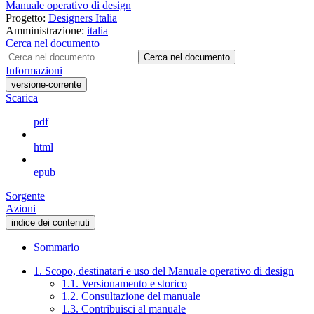
Manuale operativo di design
Progetto:
Designers Italia
Amministrazione:
italia
Cerca nel documento
Cerca nel documento
Informazioni
versione-corrente
Scarica
pdf
html
epub
Sorgente
Azioni
indice dei contenuti
Sommario
1. Scopo, destinatari e uso del Manuale operativo di design
1.1. Versionamento e storico
1.2. Consultazione del manuale
1.3. Contribuisci al manuale