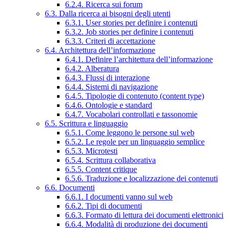
6.2.4. Ricerca sui forum
6.3. Dalla ricerca ai bisogni degli utenti
6.3.1. User stories per definire i contenuti
6.3.2. Job stories per definire i contenuti
6.3.3. Criteri di accettazione
6.4. Architettura dell’informazione
6.4.1. Definire l’architettura dell’informazione
6.4.2. Alberatura
6.4.3. Flussi di interazione
6.4.4. Sistemi di navigazione
6.4.5. Tipologie di contenuto (content type)
6.4.6. Ontologie e standard
6.4.7. Vocabolari controllati e tassonomie
6.5. Scrittura e linguaggio
6.5.1. Come leggono le persone sul web
6.5.2. Le regole per un linguaggio semplice
6.5.3. Microtesti
6.5.4. Scrittura collaborativa
6.5.5. Content critique
6.5.6. Traduzione e localizzazione dei contenuti
6.6. Documenti
6.6.1. I documenti vanno sul web
6.6.2. Tipi di documenti
6.6.3. Formato di lettura dei documenti elettronici
6.6.4. Modalità di produzione dei documenti