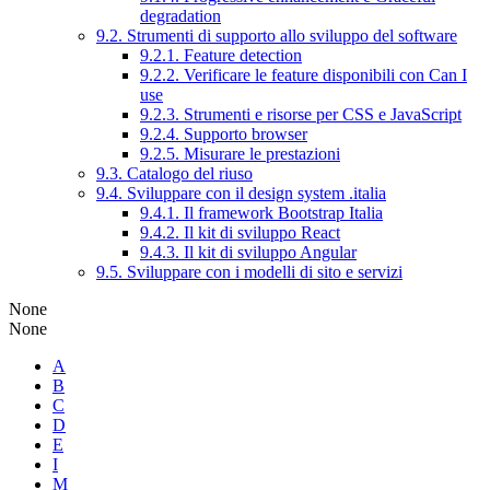
degradation
9.2. Strumenti di supporto allo sviluppo del software
9.2.1. Feature detection
9.2.2. Verificare le feature disponibili con Can I
use
9.2.3. Strumenti e risorse per CSS e JavaScript
9.2.4. Supporto browser
9.2.5. Misurare le prestazioni
9.3. Catalogo del riuso
9.4. Sviluppare con il design system .italia
9.4.1. Il framework Bootstrap Italia
9.4.2. Il kit di sviluppo React
9.4.3. Il kit di sviluppo Angular
9.5. Sviluppare con i modelli di sito e servizi
None
None
A
B
C
D
E
I
M