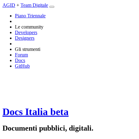
AGID
+
Team Digitale
Piano Triennale
Le community
Developers
Designers
Gli strumenti
Forum
Docs
GitHub
Docs Italia
beta
Documenti pubblici, digitali.