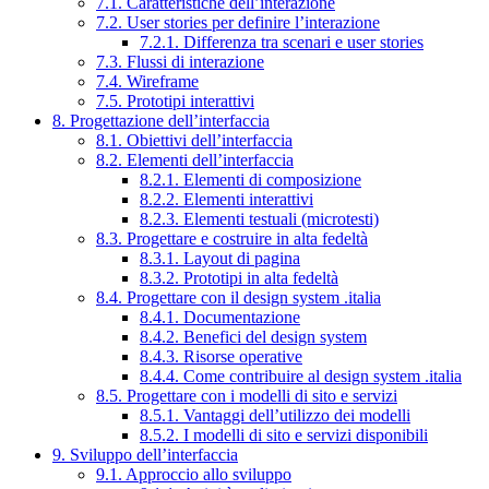
7.1. Caratteristiche dell’interazione
7.2. User stories per definire l’interazione
7.2.1. Differenza tra scenari e user stories
7.3. Flussi di interazione
7.4. Wireframe
7.5. Prototipi interattivi
8. Progettazione dell’interfaccia
8.1. Obiettivi dell’interfaccia
8.2. Elementi dell’interfaccia
8.2.1. Elementi di composizione
8.2.2. Elementi interattivi
8.2.3. Elementi testuali (microtesti)
8.3. Progettare e costruire in alta fedeltà
8.3.1. Layout di pagina
8.3.2. Prototipi in alta fedeltà
8.4. Progettare con il design system .italia
8.4.1. Documentazione
8.4.2. Benefici del design system
8.4.3. Risorse operative
8.4.4. Come contribuire al design system .italia
8.5. Progettare con i modelli di sito e servizi
8.5.1. Vantaggi dell’utilizzo dei modelli
8.5.2. I modelli di sito e servizi disponibili
9. Sviluppo dell’interfaccia
9.1. Approccio allo sviluppo