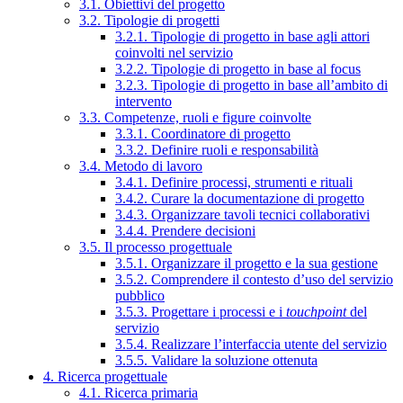
3.1. Obiettivi del progetto
3.2. Tipologie di progetti
3.2.1. Tipologie di progetto in base agli attori
coinvolti nel servizio
3.2.2. Tipologie di progetto in base al focus
3.2.3. Tipologie di progetto in base all’ambito di
intervento
3.3. Competenze, ruoli e figure coinvolte
3.3.1. Coordinatore di progetto
3.3.2. Definire ruoli e responsabilità
3.4. Metodo di lavoro
3.4.1. Definire processi, strumenti e rituali
3.4.2. Curare la documentazione di progetto
3.4.3. Organizzare tavoli tecnici collaborativi
3.4.4. Prendere decisioni
3.5. Il processo progettuale
3.5.1. Organizzare il progetto e la sua gestione
3.5.2. Comprendere il contesto d’uso del servizio
pubblico
3.5.3. Progettare i processi e i
touchpoint
del
servizio
3.5.4. Realizzare l’interfaccia utente del servizio
3.5.5. Validare la soluzione ottenuta
4. Ricerca progettuale
4.1. Ricerca primaria