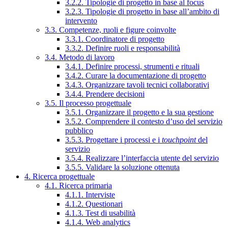
3.2.2. Tipologie di progetto in base al focus
3.2.3. Tipologie di progetto in base all’ambito di
intervento
3.3. Competenze, ruoli e figure coinvolte
3.3.1. Coordinatore di progetto
3.3.2. Definire ruoli e responsabilità
3.4. Metodo di lavoro
3.4.1. Definire processi, strumenti e rituali
3.4.2. Curare la documentazione di progetto
3.4.3. Organizzare tavoli tecnici collaborativi
3.4.4. Prendere decisioni
3.5. Il processo progettuale
3.5.1. Organizzare il progetto e la sua gestione
3.5.2. Comprendere il contesto d’uso del servizio
pubblico
3.5.3. Progettare i processi e i
touchpoint
del
servizio
3.5.4. Realizzare l’interfaccia utente del servizio
3.5.5. Validare la soluzione ottenuta
4. Ricerca progettuale
4.1. Ricerca primaria
4.1.1. Interviste
4.1.2. Questionari
4.1.3. Test di usabilità
4.1.4. Web analytics