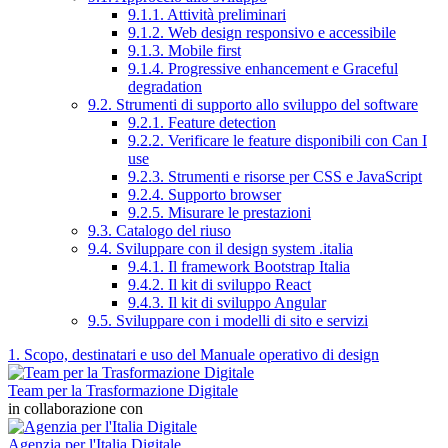
9.1.1. Attività preliminari
9.1.2. Web design responsivo e accessibile
9.1.3. Mobile first
9.1.4. Progressive enhancement e Graceful
degradation
9.2. Strumenti di supporto allo sviluppo del software
9.2.1. Feature detection
9.2.2. Verificare le feature disponibili con Can I
use
9.2.3. Strumenti e risorse per CSS e JavaScript
9.2.4. Supporto browser
9.2.5. Misurare le prestazioni
9.3. Catalogo del riuso
9.4. Sviluppare con il design system .italia
9.4.1. Il framework Bootstrap Italia
9.4.2. Il kit di sviluppo React
9.4.3. Il kit di sviluppo Angular
9.5. Sviluppare con i modelli di sito e servizi
1. Scopo, destinatari e uso del Manuale operativo di design
Team per la Trasformazione Digitale
in collaborazione con
Agenzia per l'Italia Digitale