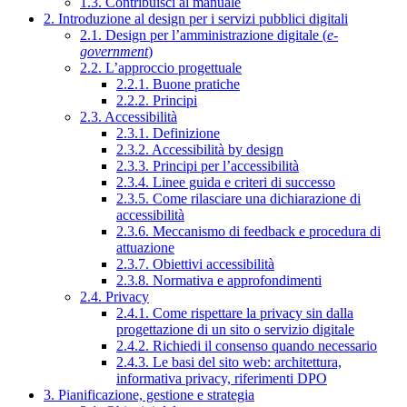
1.3. Contribuisci al manuale
2. Introduzione al design per i servizi pubblici digitali
2.1. Design per l’amministrazione digitale (
e-
government
)
2.2. L’approccio progettuale
2.2.1. Buone pratiche
2.2.2. Principi
2.3. Accessibilità
2.3.1. Definizione
2.3.2. Accessibilità by design
2.3.3. Principi per l’accessibilità
2.3.4. Linee guida e criteri di successo
2.3.5. Come rilasciare una dichiarazione di
accessibilità
2.3.6. Meccanismo di feedback e procedura di
attuazione
2.3.7. Obiettivi accessibilità
2.3.8. Normativa e approfondimenti
2.4. Privacy
2.4.1. Come rispettare la privacy sin dalla
progettazione di un sito o servizio digitale
2.4.2. Richiedi il consenso quando necessario
2.4.3. Le basi del sito web: architettura,
informativa privacy, riferimenti DPO
3. Pianificazione, gestione e strategia