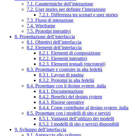
7.1. Caratteristiche dell’interazione
7.2. User stories per definire l’interazione
7.2.1. Differenza tra scenari e user stories
7.3. Flussi di interazione
7.4. Wireframe
7.5. Prototipi interattivi
8. Progettazione dell’interfaccia
8.1. Obiettivi dell’interfaccia
8.2. Elementi dell’interfaccia
8.2.1. Elementi di composizione
8.2.2. Elementi interattivi
8.2.3. Elementi testuali (microtesti)
8.3. Progettare e costruire in alta fedeltà
8.3.1. Layout di pagina
8.3.2. Prototipi in alta fedeltà
8.4. Progettare con il design system .italia
8.4.1. Documentazione
8.4.2. Benefici del design system
8.4.3. Risorse operative
8.4.4. Come contribuire al design system .italia
8.5. Progettare con i modelli di sito e servizi
8.5.1. Vantaggi dell’utilizzo dei modelli
8.5.2. I modelli di sito e servizi disponibili
9. Sviluppo dell’interfaccia
9.1. Approccio allo sviluppo