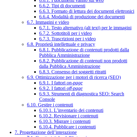
6.6.1. I documenti vanno sul web
6.6.2. Tipi di documenti
6.6.3. Formato di lettura dei documenti elettronici
6.6.4. Modalità di produzione dei documenti
6.7. Immagini e video
6.7.1. Testo alternativo (alt text) per le immagini
6.7.2. Sottotitoli per i video
6.7.3. Trascrizioni per i video
6.8. Proprietà intellettuale e privacy
6.8.1. Pubblicazione di contenuti prodotti dalla
Pubblica Amministrazione
6.8.2. Pubblicazione di contenuti non prodotti
dalla Pubblica Amministrazione
6.8.3. Consenso dei soggetti ritratti
6.9. Ottimizzazione per i motori di ricerca (SEO)
6.9.1. I fattori
on-page
6.9.2. I fattori
off-page
6.9.3. Strumenti di diagnostica SEO: Search
Console
6.10. Gestire i contenuti
6.10.1. L’inventario dei contenuti
6.10.2. Revisionare i contenuti
6.10.3. Migrare i contenuti
6.10.4. Pubblicare i contenuti
7. Progettazione dell’interazione