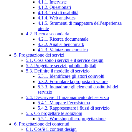
4.1.1. Interviste
4.1.2. Questionari
4.1.3. Test di usabilità
4.1.4. Web analytics
4.1.5. Strumenti di mappatura dell’esperienza
utente
4.2. Ricerca secondaria
4.2.1. Ricerca documentale
4.2.2. Analisi benchmark
4.2.3. Valutazione euristica
5. Progettazione dei servizi
5.1. Cosa sono i servizi e il service design
5.2. Progettare servizi pubblici digitali
5.3. Definire il modello di servizio
5.3.1. Identificare gli attori coinvolti
5.3.2. Formulare la proposta di valore
5.3.3. Inquadrare gli elementi costitutivi del
servizio
5.4. Descrivere il funzionamento del servizio
5.4.1. Mappare l’ecosistema
5.4.2. Rappresentare i flussi di servizio
5.5. Co-progettare le soluzioni
5.5.1. Workshop di co-progettazione
6. Progettazione dei contenuti
6.1. Cos’è il content design