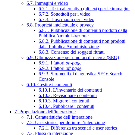
6.7. Immagini e video
6.7.1. Testo alternativo (alt text) per le immagini
6.7.2. Sottotitoli per i video
6.7.3. Trascrizioni per i video
6.8. Proprietà intellettuale e privacy
6.8.1. Pubblicazione di contenuti prodotti dalla
Pubblica Amministrazione
6.8.2. Pubblicazione di contenuti non prodotti
dalla Pubblica Amministrazione
6.8.3. Consenso dei soggetti ritratti
6.9. Ottimizzazione per i motori di ricerca (SEO)
6.9.1. I fattori
on-page
6.9.2. I fattori
off-page
6.9.3. Strumenti di diagnostica SEO: Search
Console
6.10. Gestire i contenuti
6.10.1. L’inventario dei contenuti
6.10.2. Revisionare i contenuti
6.10.3. Migrare i contenuti
6.10.4. Pubblicare i contenuti
7. Progettazione dell’interazione
7.1. Caratteristiche dell’interazione
7.2. User stories per definire l’interazione
7.2.1. Differenza tra scenari e user stories
7.3. Flussi di interazione