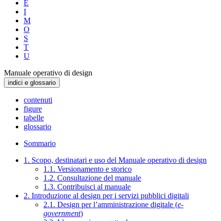
E
I
M
O
S
T
U
Manuale operativo di design
indici e glossario
contenuti
figure
tabelle
glossario
Sommario
1. Scopo, destinatari e uso del Manuale operativo di design
1.1. Versionamento e storico
1.2. Consultazione del manuale
1.3. Contribuisci al manuale
2. Introduzione al design per i servizi pubblici digitali
2.1. Design per l’amministrazione digitale (
e-
government
)