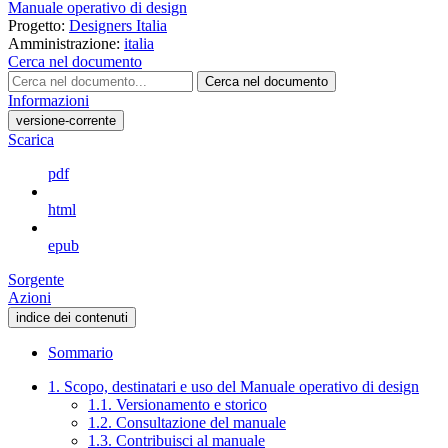
Manuale operativo di design
Progetto:
Designers Italia
Amministrazione:
italia
Cerca nel documento
Cerca nel documento
Informazioni
versione-corrente
Scarica
pdf
html
epub
Sorgente
Azioni
indice dei contenuti
Sommario
1. Scopo, destinatari e uso del Manuale operativo di design
1.1. Versionamento e storico
1.2. Consultazione del manuale
1.3. Contribuisci al manuale