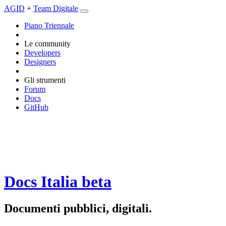
AGID
+
Team Digitale
Piano Triennale
Le community
Developers
Designers
Gli strumenti
Forum
Docs
GitHub
Docs Italia
beta
Documenti pubblici, digitali.