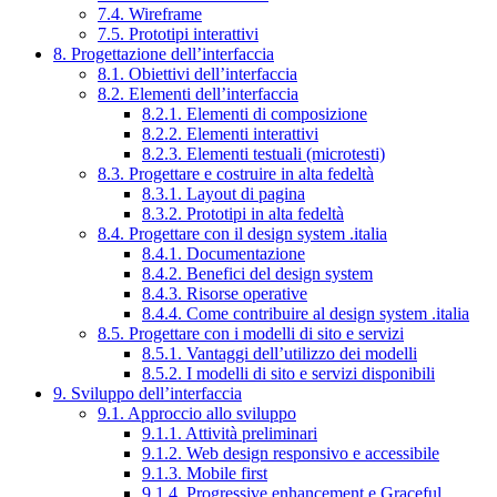
7.4. Wireframe
7.5. Prototipi interattivi
8. Progettazione dell’interfaccia
8.1. Obiettivi dell’interfaccia
8.2. Elementi dell’interfaccia
8.2.1. Elementi di composizione
8.2.2. Elementi interattivi
8.2.3. Elementi testuali (microtesti)
8.3. Progettare e costruire in alta fedeltà
8.3.1. Layout di pagina
8.3.2. Prototipi in alta fedeltà
8.4. Progettare con il design system .italia
8.4.1. Documentazione
8.4.2. Benefici del design system
8.4.3. Risorse operative
8.4.4. Come contribuire al design system .italia
8.5. Progettare con i modelli di sito e servizi
8.5.1. Vantaggi dell’utilizzo dei modelli
8.5.2. I modelli di sito e servizi disponibili
9. Sviluppo dell’interfaccia
9.1. Approccio allo sviluppo
9.1.1. Attività preliminari
9.1.2. Web design responsivo e accessibile
9.1.3. Mobile first
9.1.4. Progressive enhancement e Graceful