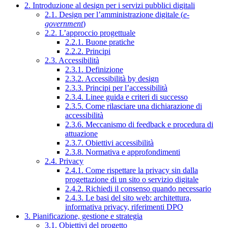
2. Introduzione al design per i servizi pubblici digitali
2.1. Design per l’amministrazione digitale (
e-
government
)
2.2. L’approccio progettuale
2.2.1. Buone pratiche
2.2.2. Principi
2.3. Accessibilità
2.3.1. Definizione
2.3.2. Accessibilità by design
2.3.3. Principi per l’accessibilità
2.3.4. Linee guida e criteri di successo
2.3.5. Come rilasciare una dichiarazione di
accessibilità
2.3.6. Meccanismo di feedback e procedura di
attuazione
2.3.7. Obiettivi accessibilità
2.3.8. Normativa e approfondimenti
2.4. Privacy
2.4.1. Come rispettare la privacy sin dalla
progettazione di un sito o servizio digitale
2.4.2. Richiedi il consenso quando necessario
2.4.3. Le basi del sito web: architettura,
informativa privacy, riferimenti DPO
3. Pianificazione, gestione e strategia
3.1. Obiettivi del progetto