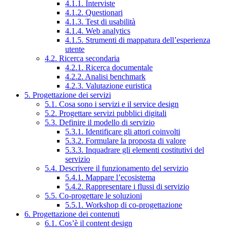
4.1.1. Interviste
4.1.2. Questionari
4.1.3. Test di usabilità
4.1.4. Web analytics
4.1.5. Strumenti di mappatura dell’esperienza
utente
4.2. Ricerca secondaria
4.2.1. Ricerca documentale
4.2.2. Analisi benchmark
4.2.3. Valutazione euristica
5. Progettazione dei servizi
5.1. Cosa sono i servizi e il service design
5.2. Progettare servizi pubblici digitali
5.3. Definire il modello di servizio
5.3.1. Identificare gli attori coinvolti
5.3.2. Formulare la proposta di valore
5.3.3. Inquadrare gli elementi costitutivi del
servizio
5.4. Descrivere il funzionamento del servizio
5.4.1. Mappare l’ecosistema
5.4.2. Rappresentare i flussi di servizio
5.5. Co-progettare le soluzioni
5.5.1. Workshop di co-progettazione
6. Progettazione dei contenuti
6.1. Cos’è il content design