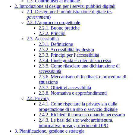
1.3. Contribuisci al manuale
2. Introduzione al design per i servizi pubblici digitali
2.1. Design per l’amministrazione digitale (
e-
government
)
2.2. L’approccio progettuale
2.2.1. Buone pratiche
2.2.2. Principi
2.3. Accessibilità
2.3.1. Definizione
2.3.2. Accessibilità by design
2.3.3. Principi per l’accessibilità
2.3.4. Linee guida e criteri di successo
2.3.5. Come rilasciare una dichiarazione di
accessibilità
2.3.6. Meccanismo di feedback e procedura di
attuazione
2.3.7. Obiettivi accessibilità
2.3.8. Normativa e approfondimenti
2.4. Privacy
2.4.1. Come rispettare la privacy sin dalla
progettazione di un sito o servizio digitale
2.4.2. Richiedi il consenso quando necessario
2.4.3. Le basi del sito web: architettura,
informativa privacy, riferimenti DPO
3. Pianificazione, gestione e strategia