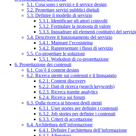
5.1. Cosa sono i servizi e il service design
5.2. Progettare servizi pubblici digitali
5.3. Definire il modello di servizio
5.3.1. Identificare gli attori coinvolti
5.3.2. Formulare la proposta di valore
5.3.3. Inquadrare gli elementi costitutivi del serviz
5.4. Descrivere il funzionamento del servizio
5.4.1. Mappare l’ecosistema
5.4.2. Rappresentare i flussi di servizio
5.5. Co-progettare le soluzioni
5.5.1. Workshop di co-progettazione
6. Progettazione dei contenuti
6.1. Cos’è il content design
6.2. Ricerca utente sui contenuti e il linguaggio
6.2.1. Content discovery
6.2.2. Dati di ricerca (search keywords)
6.2.3. Ricerca tramite analytics
6.2.4. Ricerca sui forum
6.3. Dalla ricerca ai bisogni degli utenti
6.3.1. User stories per definire i contenuti
6.3.2. Job stories per definire i contenuti
6.3.3. Criteri di accettazione
6.4. Architettura dell’informazione
6.4.1. Definire l’architettura dell’informazione
6.4.2. Alberatura