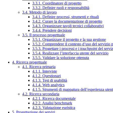
3.3.1. Coordinatore di progetto
3.3.2. Definire ruoli e responsabilità
3.4. Metodo di lavoro
3.4.1. Definire processi, strumenti e rituali
3.4.2. Curare la documentazione di progetto
3.4.3. Organizzare tavoli tecnici collaborativi
3.4.4. Prendere decisioni
3.5. Il processo progettuale
3.5.1. Organizzare il progetto e la sua gestione
3.5.2. Comprendere il contesto d’uso del servizio 
3.5.3. Progettare i processi e i
touchpoint
del servi
3.5.4. Realizzare l’interfaccia utente del servizio
3.5.5. Validare la soluzione ottenuta
4. Ricerca progettuale
4.1. Ricerca primaria
4.1.1. Interviste
4.1.2. Questionari
4.1.3. Test di usabilità
4.1.4. Web analytics
4.1.5. Strumenti di mappatura dell’esperienza uten
4.2. Ricerca secondaria
4.2.1. Ricerca documentale
4.2.2. Analisi benchmark
4.2.3. Valutazione euristica
5. Progettazione dei servizi