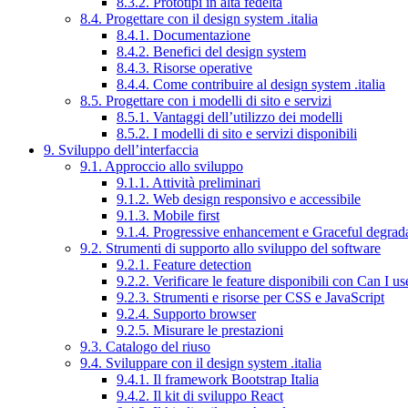
8.3.2. Prototipi in alta fedeltà
8.4. Progettare con il design system .italia
8.4.1. Documentazione
8.4.2. Benefici del design system
8.4.3. Risorse operative
8.4.4. Come contribuire al design system .italia
8.5. Progettare con i modelli di sito e servizi
8.5.1. Vantaggi dell’utilizzo dei modelli
8.5.2. I modelli di sito e servizi disponibili
9. Sviluppo dell’interfaccia
9.1. Approccio allo sviluppo
9.1.1. Attività preliminari
9.1.2. Web design responsivo e accessibile
9.1.3. Mobile first
9.1.4. Progressive enhancement e Graceful degrad
9.2. Strumenti di supporto allo sviluppo del software
9.2.1. Feature detection
9.2.2. Verificare le feature disponibili con Can I us
9.2.3. Strumenti e risorse per CSS e JavaScript
9.2.4. Supporto browser
9.2.5. Misurare le prestazioni
9.3. Catalogo del riuso
9.4. Sviluppare con il design system .italia
9.4.1. Il framework Bootstrap Italia
9.4.2. Il kit di sviluppo React