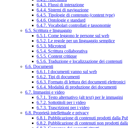
6.4.3. Flussi di interazione
6.4.4. Sistemi di navigazione
6.4.5. Tipologie di contenuto (content type)
6.4.6. Ontologie e standard
6.4.7. Vocabolari controllati e tassonomie
6.5. Scrittura e linguaggio
6.5.1. Come leggono le persone sul web
6.5.2. Le regole per un linguaggio semplice
6.5.3. Microtesti
6.5.4. Scrittura collaborativa
6.5.5. Content critique
6.5.6. Traduzione e localizzazione dei contenuti
6.6. Documenti
6.6.1. I documenti vanno sul web
6.6.2. Tipi di documenti
6.6.3. Formato di lettura dei documenti elettronici
6.6.4. Modalità di produzione dei documenti
6.7. Immagini e video
6.7.1. Testo alternativo (alt text) per le immagini
6.7.2. Sottotitoli per i video
6.7.3. Trascrizioni per i video
6.8. Proprietà intellettuale e privacy
6.8.1. Pubblicazione di contenuti prodotti dalla P
6.8.2. Pubblicazione di contenuti non prodotti dal