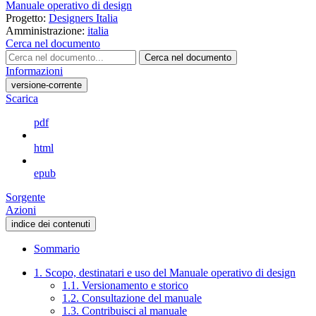
Manuale operativo di design
Progetto:
Designers Italia
Amministrazione:
italia
Cerca nel documento
Cerca nel documento
Informazioni
versione-corrente
Scarica
pdf
html
epub
Sorgente
Azioni
indice dei contenuti
Sommario
1. Scopo, destinatari e uso del Manuale operativo di design
1.1. Versionamento e storico
1.2. Consultazione del manuale
1.3. Contribuisci al manuale