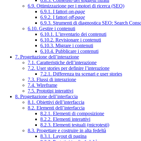
6.8.3. Consenso dei soggetti ritratti
6.9. Ottimizzazione per i motori di ricerca (SEO)
6.9.1. I fattori
on-page
6.9.2. I fattori
off-page
6.9.3. Strumenti di diagnostica SEO: Search Cons
6.10. Gestire i contenuti
6.10.1. L’inventario dei contenuti
6.10.2. Revisionare i contenuti
6.10.3. Migrare i contenuti
6.10.4. Pubblicare i contenuti
7. Progettazione dell’interazione
7.1. Caratteristiche dell’interazione
7.2. User stories per definire l’interazione
7.2.1. Differenza tra scenari e user stories
7.3. Flussi di interazione
7.4. Wireframe
7.5. Prototipi interattivi
8. Progettazione dell’interfaccia
8.1. Obiettivi dell’interfaccia
8.2. Elementi dell’interfaccia
8.2.1. Elementi di composizione
8.2.2. Elementi interattivi
8.2.3. Elementi testuali (microtesti)
8.3. Progettare e costruire in alta fedeltà
8.3.1. Layout di pagina