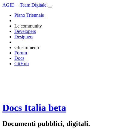
AGID
+
Team Digitale
Piano Triennale
Le community
Developers
Designers
Gli strumenti
Forum
Docs
GitHub
Docs Italia
beta
Documenti pubblici, digitali.