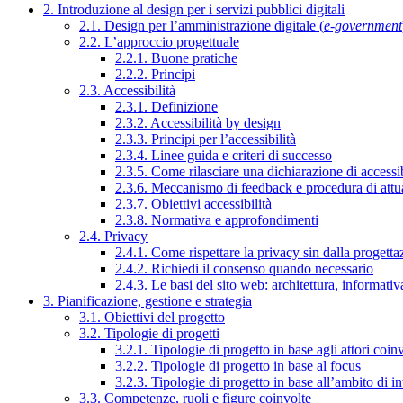
2. Introduzione al design per i servizi pubblici digitali
2.1. Design per l’amministrazione digitale (
e-government
2.2. L’approccio progettuale
2.2.1. Buone pratiche
2.2.2. Principi
2.3. Accessibilità
2.3.1. Definizione
2.3.2. Accessibilità by design
2.3.3. Principi per l’accessibilità
2.3.4. Linee guida e criteri di successo
2.3.5. Come rilasciare una dichiarazione di accessib
2.3.6. Meccanismo di feedback e procedura di attu
2.3.7. Obiettivi accessibilità
2.3.8. Normativa e approfondimenti
2.4. Privacy
2.4.1. Come rispettare la privacy sin dalla progettaz
2.4.2. Richiedi il consenso quando necessario
2.4.3. Le basi del sito web: architettura, informati
3. Pianificazione, gestione e strategia
3.1. Obiettivi del progetto
3.2. Tipologie di progetti
3.2.1. Tipologie di progetto in base agli attori coinv
3.2.2. Tipologie di progetto in base al focus
3.2.3. Tipologie di progetto in base all’ambito di i
3.3. Competenze, ruoli e figure coinvolte