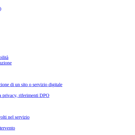
)
ilità
azione
ione di un sito o servizio digitale
va privacy, riferimenti DPO
olti nel servizio
ntervento