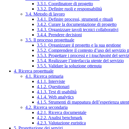
3.3.1. Coordinatore di progetto
3.3.2. Definire ruoli e responsabilità
3.4. Metodo di lavoro
3.4.1. Definire processi, strumenti e rituali
3.4.2. Curare la documentazione di progetto
3.4.3. Organizzare tavoli tecnici collaborativi
3.4.4. Prendere decisioni
3.5. Il processo progettuale
3.5.1. Organizzare il progetto e la sua gestione
3.5.2. Comprendere il contesto d’uso del servizio 
3.5.3. Progettare i processi e i
touchpoint
del servi
3.5.4. Realizzare l’interfaccia utente del servizio
3.5.5. Validare la soluzione ottenuta
4. Ricerca progettuale
4.1. Ricerca primaria
4.1.1. Interviste
4.1.2. Questionari
4.1.3. Test di usabilità
4.1.4. Web analytics
4.1.5. Strumenti di mappatura dell’esperienza uten
4.2. Ricerca secondaria
4.2.1. Ricerca documentale
4.2.2. Analisi benchmark
4.2.3. Valutazione euristica
5. Progettazione dei servizi