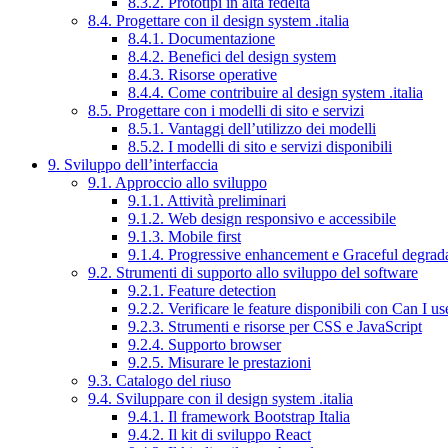
8.3.2. Prototipi in alta fedeltà
8.4. Progettare con il design system .italia
8.4.1. Documentazione
8.4.2. Benefici del design system
8.4.3. Risorse operative
8.4.4. Come contribuire al design system .italia
8.5. Progettare con i modelli di sito e servizi
8.5.1. Vantaggi dell’utilizzo dei modelli
8.5.2. I modelli di sito e servizi disponibili
9. Sviluppo dell’interfaccia
9.1. Approccio allo sviluppo
9.1.1. Attività preliminari
9.1.2. Web design responsivo e accessibile
9.1.3. Mobile first
9.1.4. Progressive enhancement e Graceful degrad
9.2. Strumenti di supporto allo sviluppo del software
9.2.1. Feature detection
9.2.2. Verificare le feature disponibili con Can I us
9.2.3. Strumenti e risorse per CSS e JavaScript
9.2.4. Supporto browser
9.2.5. Misurare le prestazioni
9.3. Catalogo del riuso
9.4. Sviluppare con il design system .italia
9.4.1. Il framework Bootstrap Italia
9.4.2. Il kit di sviluppo React