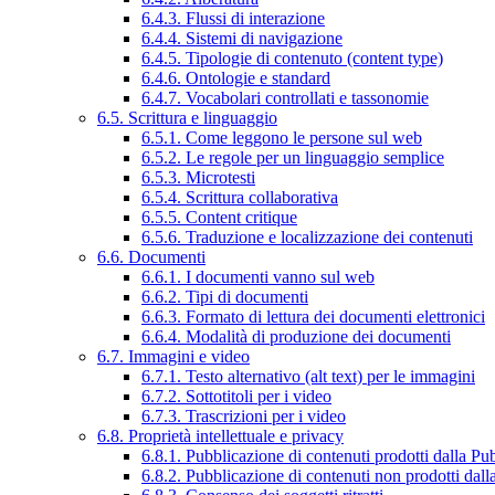
6.4.3. Flussi di interazione
6.4.4. Sistemi di navigazione
6.4.5. Tipologie di contenuto (content type)
6.4.6. Ontologie e standard
6.4.7. Vocabolari controllati e tassonomie
6.5. Scrittura e linguaggio
6.5.1. Come leggono le persone sul web
6.5.2. Le regole per un linguaggio semplice
6.5.3. Microtesti
6.5.4. Scrittura collaborativa
6.5.5. Content critique
6.5.6. Traduzione e localizzazione dei contenuti
6.6. Documenti
6.6.1. I documenti vanno sul web
6.6.2. Tipi di documenti
6.6.3. Formato di lettura dei documenti elettronici
6.6.4. Modalità di produzione dei documenti
6.7. Immagini e video
6.7.1. Testo alternativo (alt text) per le immagini
6.7.2. Sottotitoli per i video
6.7.3. Trascrizioni per i video
6.8. Proprietà intellettuale e privacy
6.8.1. Pubblicazione di contenuti prodotti dalla P
6.8.2. Pubblicazione di contenuti non prodotti dal