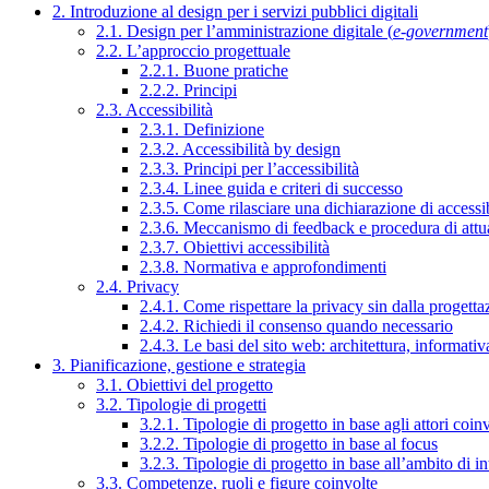
2. Introduzione al design per i servizi pubblici digitali
2.1. Design per l’amministrazione digitale (
e-government
2.2. L’approccio progettuale
2.2.1. Buone pratiche
2.2.2. Principi
2.3. Accessibilità
2.3.1. Definizione
2.3.2. Accessibilità by design
2.3.3. Principi per l’accessibilità
2.3.4. Linee guida e criteri di successo
2.3.5. Come rilasciare una dichiarazione di accessib
2.3.6. Meccanismo di feedback e procedura di attu
2.3.7. Obiettivi accessibilità
2.3.8. Normativa e approfondimenti
2.4. Privacy
2.4.1. Come rispettare la privacy sin dalla progettaz
2.4.2. Richiedi il consenso quando necessario
2.4.3. Le basi del sito web: architettura, informati
3. Pianificazione, gestione e strategia
3.1. Obiettivi del progetto
3.2. Tipologie di progetti
3.2.1. Tipologie di progetto in base agli attori coinv
3.2.2. Tipologie di progetto in base al focus
3.2.3. Tipologie di progetto in base all’ambito di i
3.3. Competenze, ruoli e figure coinvolte