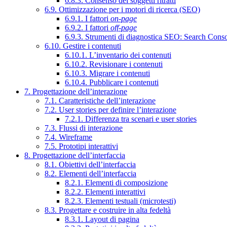
6.8.3. Consenso dei soggetti ritratti
6.9. Ottimizzazione per i motori di ricerca (SEO)
6.9.1. I fattori
on-page
6.9.2. I fattori
off-page
6.9.3. Strumenti di diagnostica SEO: Search Cons
6.10. Gestire i contenuti
6.10.1. L’inventario dei contenuti
6.10.2. Revisionare i contenuti
6.10.3. Migrare i contenuti
6.10.4. Pubblicare i contenuti
7. Progettazione dell’interazione
7.1. Caratteristiche dell’interazione
7.2. User stories per definire l’interazione
7.2.1. Differenza tra scenari e user stories
7.3. Flussi di interazione
7.4. Wireframe
7.5. Prototipi interattivi
8. Progettazione dell’interfaccia
8.1. Obiettivi dell’interfaccia
8.2. Elementi dell’interfaccia
8.2.1. Elementi di composizione
8.2.2. Elementi interattivi
8.2.3. Elementi testuali (microtesti)
8.3. Progettare e costruire in alta fedeltà
8.3.1. Layout di pagina