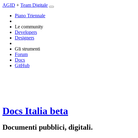
AGID
+
Team Digitale
Piano Triennale
Le community
Developers
Designers
Gli strumenti
Forum
Docs
GitHub
Docs Italia
beta
Documenti pubblici, digitali.