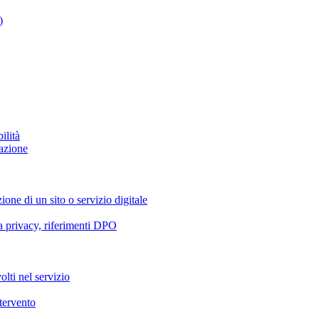
)
ilità
azione
ione di un sito o servizio digitale
va privacy, riferimenti DPO
olti nel servizio
ntervento