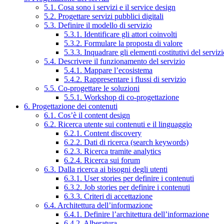
5.1. Cosa sono i servizi e il service design
5.2. Progettare servizi pubblici digitali
5.3. Definire il modello di servizio
5.3.1. Identificare gli attori coinvolti
5.3.2. Formulare la proposta di valore
5.3.3. Inquadrare gli elementi costitutivi del serviz
5.4. Descrivere il funzionamento del servizio
5.4.1. Mappare l’ecosistema
5.4.2. Rappresentare i flussi di servizio
5.5. Co-progettare le soluzioni
5.5.1. Workshop di co-progettazione
6. Progettazione dei contenuti
6.1. Cos’è il content design
6.2. Ricerca utente sui contenuti e il linguaggio
6.2.1. Content discovery
6.2.2. Dati di ricerca (search keywords)
6.2.3. Ricerca tramite analytics
6.2.4. Ricerca sui forum
6.3. Dalla ricerca ai bisogni degli utenti
6.3.1. User stories per definire i contenuti
6.3.2. Job stories per definire i contenuti
6.3.3. Criteri di accettazione
6.4. Architettura dell’informazione
6.4.1. Definire l’architettura dell’informazione
6.4.2. Alberatura