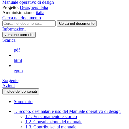
Manuale operativo di design
Progetto:
Designers Italia
Amministrazione:
italia
Cerca nel documento
Cerca nel documento
Informazioni
versione-corrente
Scarica
pdf
html
epub
Sorgente
Azioni
indice dei contenuti
Sommario
1. Scopo, destinatari e uso del Manuale operativo di design
1.1. Versionamento e storico
1.2. Consultazione del manuale
1.3. Contribuisci al manuale