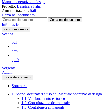
Manuale operativo di design
Progetto:
Designers Italia
Amministrazione:
italia
Cerca nel documento
Cerca nel documento
Informazioni
versione-corrente
Scarica
pdf
html
epub
Sorgente
Azioni
indice dei contenuti
Sommario
1. Scopo, destinatari e uso del Manuale operativo di design
1.1. Versionamento e storico
1.2. Consultazione del manuale
1.3. Contribuisci al manuale