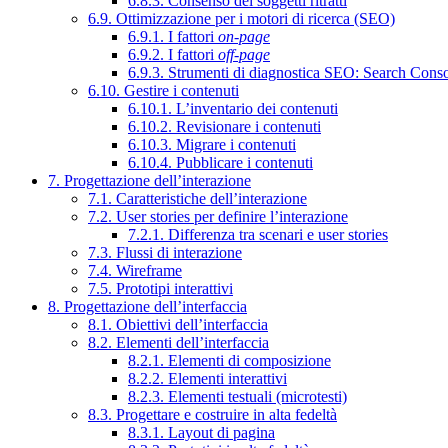
6.8.3. Consenso dei soggetti ritratti
6.9. Ottimizzazione per i motori di ricerca (SEO)
6.9.1. I fattori
on-page
6.9.2. I fattori
off-page
6.9.3. Strumenti di diagnostica SEO: Search Cons
6.10. Gestire i contenuti
6.10.1. L’inventario dei contenuti
6.10.2. Revisionare i contenuti
6.10.3. Migrare i contenuti
6.10.4. Pubblicare i contenuti
7. Progettazione dell’interazione
7.1. Caratteristiche dell’interazione
7.2. User stories per definire l’interazione
7.2.1. Differenza tra scenari e user stories
7.3. Flussi di interazione
7.4. Wireframe
7.5. Prototipi interattivi
8. Progettazione dell’interfaccia
8.1. Obiettivi dell’interfaccia
8.2. Elementi dell’interfaccia
8.2.1. Elementi di composizione
8.2.2. Elementi interattivi
8.2.3. Elementi testuali (microtesti)
8.3. Progettare e costruire in alta fedeltà
8.3.1. Layout di pagina