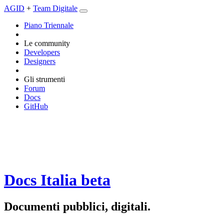
AGID
+
Team Digitale
Piano Triennale
Le community
Developers
Designers
Gli strumenti
Forum
Docs
GitHub
Docs Italia
beta
Documenti pubblici, digitali.