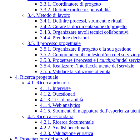
3.3.1. Coordinatore di progetto
3.3.2. Definire ruoli e responsabilità
3.4. Metodo di lavoro
3.4.1. Definire processi, strumenti e rituali
3.4.2. Curare la documentazione di progetto
3.4.3. Organizzare tavoli tecnici collaborativi
3.4.4. Prendere decisioni
3.5. Il processo progettuale
3.5.1. Organizzare il progetto e la sua gestione
3.5.2. Comprendere il contesto d’uso del servizio 
3.5.3. Progettare i processi e i
touchpoint
del servi
3.5.4. Realizzare l’interfaccia utente del servizio
3.5.5. Validare la soluzione ottenuta
4. Ricerca progettuale
4.1. Ricerca primaria
4.1.1. Interviste
4.1.2. Questionari
4.1.3. Test di usabilità
4.1.4. Web analytics
4.1.5. Strumenti di mappatura dell’esperienza uten
4.2. Ricerca secondaria
4.2.1. Ricerca documentale
4.2.2. Analisi benchmark
4.2.3. Valutazione euristica
5. Progettazione dei servizi