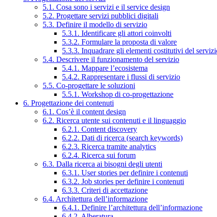
5.1. Cosa sono i servizi e il service design
5.2. Progettare servizi pubblici digitali
5.3. Definire il modello di servizio
5.3.1. Identificare gli attori coinvolti
5.3.2. Formulare la proposta di valore
5.3.3. Inquadrare gli elementi costitutivi del serviz
5.4. Descrivere il funzionamento del servizio
5.4.1. Mappare l’ecosistema
5.4.2. Rappresentare i flussi di servizio
5.5. Co-progettare le soluzioni
5.5.1. Workshop di co-progettazione
6. Progettazione dei contenuti
6.1. Cos’è il content design
6.2. Ricerca utente sui contenuti e il linguaggio
6.2.1. Content discovery
6.2.2. Dati di ricerca (search keywords)
6.2.3. Ricerca tramite analytics
6.2.4. Ricerca sui forum
6.3. Dalla ricerca ai bisogni degli utenti
6.3.1. User stories per definire i contenuti
6.3.2. Job stories per definire i contenuti
6.3.3. Criteri di accettazione
6.4. Architettura dell’informazione
6.4.1. Definire l’architettura dell’informazione
6.4.2. Alberatura