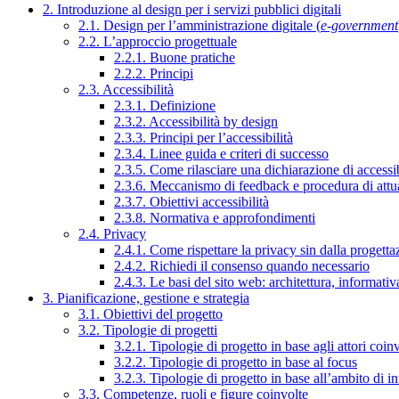
2. Introduzione al design per i servizi pubblici digitali
2.1. Design per l’amministrazione digitale (
e-government
2.2. L’approccio progettuale
2.2.1. Buone pratiche
2.2.2. Principi
2.3. Accessibilità
2.3.1. Definizione
2.3.2. Accessibilità by design
2.3.3. Principi per l’accessibilità
2.3.4. Linee guida e criteri di successo
2.3.5. Come rilasciare una dichiarazione di accessib
2.3.6. Meccanismo di feedback e procedura di attu
2.3.7. Obiettivi accessibilità
2.3.8. Normativa e approfondimenti
2.4. Privacy
2.4.1. Come rispettare la privacy sin dalla progettaz
2.4.2. Richiedi il consenso quando necessario
2.4.3. Le basi del sito web: architettura, informati
3. Pianificazione, gestione e strategia
3.1. Obiettivi del progetto
3.2. Tipologie di progetti
3.2.1. Tipologie di progetto in base agli attori coinv
3.2.2. Tipologie di progetto in base al focus
3.2.3. Tipologie di progetto in base all’ambito di i
3.3. Competenze, ruoli e figure coinvolte