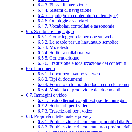
6.4.3. Flussi di interazione
6.4.4. Sistemi di navigazione
6.4.5. Tipologie di contenuto (content type)
6.4.6. Ontologie e standard
6.4.7. Vocabolari controllati e tassonomie
6.5. Scrittura e linguaggio
6.5.1. Come leggono le persone sul web
6.5.2. Le regole per un linguaggio semplice
6.5.3. Microtesti
6.5.4. Scrittura collaborativa
6.5.5. Content critique
6.5.6. Traduzione e localizzazione dei contenuti
6.6. Documenti
6.6.1. I documenti vanno sul web
6.6.2. Tipi di documenti
6.6.3. Formato di lettura dei documenti elettronici
6.6.4. Modalità di produzione dei documenti
6.7. Immagini e video
6.7.1. Testo alternativo (alt text) per le immagini
6.7.2. Sottotitoli per i video
6.7.3. Trascrizioni per i video
6.8. Proprietà intellettuale e privacy
6.8.1. Pubblicazione di contenuti prodotti dalla P
6.8.2. Pubblicazione di contenuti non prodotti dal