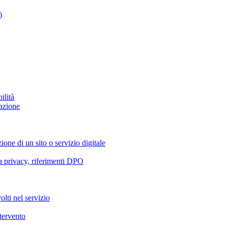
)
ilità
azione
ione di un sito o servizio digitale
va privacy, riferimenti DPO
olti nel servizio
ntervento