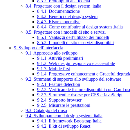
8.3.2. Prototipi in alta fedeltà
8.4. Progettare con il design system .italia
8.4.1. Documentazione
8.4.2. Benefici del design system
8.4.3. Risorse operative
8.4.4. Come contribuire al design system .italia
8.5. Progettare con i modelli di sito e servizi
8.5.1. Vantaggi dell’utilizzo dei modelli
8.5.2. I modelli di sito e servizi disponibili
9. Sviluppo dell’interfaccia
9.1. Approccio allo sviluppo
9.1.1. Attività preliminari
9.1.2. Web design responsivo e accessibile
9.1.3. Mobile first
9.1.4. Progressive enhancement e Graceful degrad
9.2. Strumenti di supporto allo sviluppo del software
9.2.1. Feature detection
9.2.2. Verificare le feature disponibili con Can I us
9.2.3. Strumenti e risorse per CSS e JavaScript
9.2.4. Supporto browser
9.2.5. Misurare le prestazioni
9.3. Catalogo del riuso
9.4. Sviluppare con il design system .italia
9.4.1. Il framework Bootstrap Italia
9.4.2. Il kit di sviluppo React