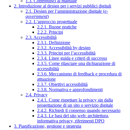
1.3. Contribuisci al manuale
2. Introduzione al design per i servizi pubblici digitali
2.1. Design per l’amministrazione digitale (
e-
government
)
2.2. L’approccio progettuale
2.2.1. Buone pratiche
2.2.2. Principi
2.3. Accessibilità
2.3.1. Definizione
2.3.2. Accessibilità by design
2.3.3. Principi per l’accessibilità
2.3.4. Linee guida e criteri di successo
2.3.5. Come rilasciare una dichiarazione di
accessibilità
2.3.6. Meccanismo di feedback e procedura di
attuazione
2.3.7. Obiettivi accessibilità
2.3.8. Normativa e approfondimenti
2.4. Privacy
2.4.1. Come rispettare la privacy sin dalla
progettazione di un sito o servizio digitale
2.4.2. Richiedi il consenso quando necessario
2.4.3. Le basi del sito web: architettura,
informativa privacy, riferimenti DPO
3. Pianificazione, gestione e strategia