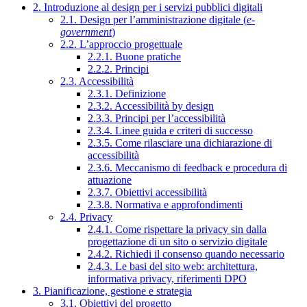
2. Introduzione al design per i servizi pubblici digitali
2.1. Design per l’amministrazione digitale (
e-
government
)
2.2. L’approccio progettuale
2.2.1. Buone pratiche
2.2.2. Principi
2.3. Accessibilità
2.3.1. Definizione
2.3.2. Accessibilità by design
2.3.3. Principi per l’accessibilità
2.3.4. Linee guida e criteri di successo
2.3.5. Come rilasciare una dichiarazione di
accessibilità
2.3.6. Meccanismo di feedback e procedura di
attuazione
2.3.7. Obiettivi accessibilità
2.3.8. Normativa e approfondimenti
2.4. Privacy
2.4.1. Come rispettare la privacy sin dalla
progettazione di un sito o servizio digitale
2.4.2. Richiedi il consenso quando necessario
2.4.3. Le basi del sito web: architettura,
informativa privacy, riferimenti DPO
3. Pianificazione, gestione e strategia
3.1. Obiettivi del progetto