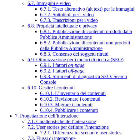
6.7. Immagini e video
6.7.1. Testo alternativo (alt text) per le immagini
6.7.2. Sottotitoli per i video
6.7.3. Trascrizioni per i video
6.8. Proprietà intellettuale e privacy
6.8.1. Pubblicazione di contenuti prodotti dalla
Pubblica Amministrazione
6.8.2. Pubblicazione di contenuti non prodotti
dalla Pubblica Amministrazione
6.8.3. Consenso dei soggetti ritratti
6.9. Ottimizzazione per i motori di ricerca (SEO)
6.9.1. I fattori
on-page
6.9.2. I fattori
off-page
6.9.3. Strumenti di diagnostica SEO: Search
Console
6.10. Gestire i contenuti
6.10.1. L’inventario dei contenuti
6.10.2. Revisionare i contenuti
6.10.3. Migrare i contenuti
6.10.4. Pubblicare i contenuti
7. Progettazione dell’interazione
7.1. Caratteristiche dell’interazione
7.2. User stories per definire l’interazione
7.2.1. Differenza tra scenari e user stories
7.3. Flussi di interazione