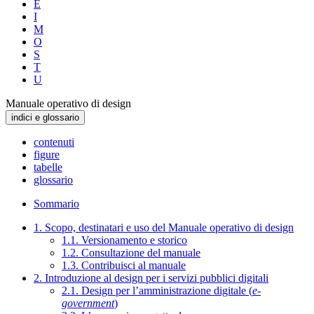
E
I
M
O
S
T
U
Manuale operativo di design
indici e glossario
contenuti
figure
tabelle
glossario
Sommario
1. Scopo, destinatari e uso del Manuale operativo di design
1.1. Versionamento e storico
1.2. Consultazione del manuale
1.3. Contribuisci al manuale
2. Introduzione al design per i servizi pubblici digitali
2.1. Design per l’amministrazione digitale (
e-
government
)