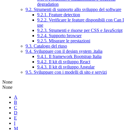
degradation
9.2. Strumenti di supporto allo sviluppo del software
9.2.1. Feature detection
9.2.2. Verificare le feature disponibili con Can I
use
9.2.3. Strumenti e risorse per CSS e JavaScript
9.2.4. Supporto browser
9.2.5. Misurare le prestazioni
9.3. Catalogo del riuso
9.4. Sviluppare con il design system .italia
9.4.1. Il framework Bootstrap Italia
9.4.2. Il kit di sviluppo React
9.4.3. Il kit di sviluppo Angular
9.5. Sviluppare con i modelli di sito e servizi
None
None
A
B
C
D
E
I
M