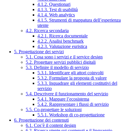
4.1.2. Questionari
4.1.3. Test di usabilità
4.1.4. Web analytics
4.1.5. Strumenti di mappatura dell’esperienza
utente
4.2. Ricerca secondaria
4.2.1. Ricerca documentale
4.2.2. Analisi benchmark
4.2.3. Valutazione euristica
5. Progettazione dei servizi
5.1. Cosa sono i servizi e il service design
5.2. Progettare servizi pubblici digitali
5.3. Definire il modello di servizio
5.3.1. Identificare gli attori coinvolti
5.3.2. Formulare la proposta di valore
5.3.3. Inquadrare gli elementi costitutivi del
servizio
5.4. Descrivere il funzionamento del servizio
5.4.1. Mappare l’ecosistema
5.4.2. Rappresentare i flussi di servizio
5.5. Co-progettare le soluzioni
5.5.1. Workshop di co-progettazione
6. Progettazione dei contenuti
6.1. Cos’è il content design
6.2. Ricerca utente sui contenuti e il linguaggio