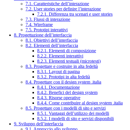
7.1. Caratteristiche dell’interazione
7.2. User stories per definire l’interazione
7.2.1. Differenza tra scenari e user stories
7.3. Flussi di interazione
7.4. Wireframe
7.5. Prototipi interattivi
8. Progettazione dell’interfaccia
8.1. Obiettivi dell’interfaccia
8.2. Elementi dell’interfaccia
8.2.1. Elementi di composizione
8.2.2. Elementi interattivi
8.2.3. Elementi testuali (microtesti)
8.3. Progettare e costruire in alta fedeltà
8.3.1. Layout di pagina
8.3.2. Prototipi in alta fedeltà
8.4. Progettare con il design system .italia
8.4.1. Documentazione
8.4.2. Benefici del design system
8.4.3. Risorse operative
8.4.4. Come contribuire al design system .italia
8.5. Progettare con i modelli di sito e servizi
8.5.1. Vantaggi dell’utilizzo dei modelli
8.5.2. I modelli di sito e servizi disponibili
9. Sviluppo dell’interfaccia
9.1. Approccio allo sviluppo