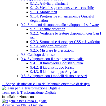
9.1.1. Attività preliminari
9.1.2. Web design responsivo e accessibile
9.1.3. Mobile first
9.1.4. Progressive enhancement e Graceful
degradation
9.2. Strumenti di supporto allo sviluppo del software
9.2.1. Feature detection
9.2.2. Verificare le feature disponibili con Can I
use
9.2.3. Strumenti e risorse per CSS e JavaScript
9.2.4. Supporto browser
9.2.5. Misurare le prestazioni
9.3. Catalogo del riuso
9.4. Sviluppare con il design system .italia
9.4.1. Il framework Bootstrap Italia
9.4.2. Il kit di sviluppo React
9.4.3. Il kit di sviluppo Angular
9.5. Sviluppare con i modelli di sito e servizi
1. Scopo, destinatari e uso del Manuale operativo di design
Team per la Trasformazione Digitale
in collaborazione con
Agenzia per l'Italia Digitale