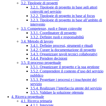
3.2. Tipologie di progetti
3.2.1. Tipologie di progetto in base agli attori
coinvolti nel servizio
3.2.2. Tipologie di progetto in base al focus
3.2.3. Tipologie di progetto in base all’ambito di
intervento
3.3. Competenze, ruoli e figure coinvolte
3.3.1. Coordinatore di progetto
3.3.2. Definire ruoli e responsabilità
3.4. Metodo di lavoro
3.4.1. Definire processi, strumenti e rituali
3.4.2. Curare la documentazione di progetto
3.4.3. Organizzare tavoli tecnici collaborativi
3.4.4. Prendere decisioni
3.5. Il processo progettuale
3.5.1. Organizzare il progetto e la sua gestione
3.5.2. Comprendere il contesto d’uso del servizio
pubblico
3.5.3. Progettare i processi e i
touchpoint
del
servizio
3.5.4. Realizzare l’interfaccia utente del servizio
3.5.5. Validare la soluzione ottenuta
4. Ricerca progettuale
4.1. Ricerca primaria
4.1.1. Interviste