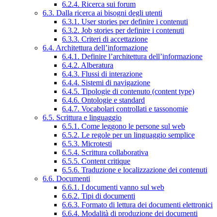
6.2.4. Ricerca sui forum
6.3. Dalla ricerca ai bisogni degli utenti
6.3.1. User stories per definire i contenuti
6.3.2. Job stories per definire i contenuti
6.3.3. Criteri di accettazione
6.4. Architettura dell’informazione
6.4.1. Definire l’architettura dell’informazione
6.4.2. Alberatura
6.4.3. Flussi di interazione
6.4.4. Sistemi di navigazione
6.4.5. Tipologie di contenuto (content type)
6.4.6. Ontologie e standard
6.4.7. Vocabolari controllati e tassonomie
6.5. Scrittura e linguaggio
6.5.1. Come leggono le persone sul web
6.5.2. Le regole per un linguaggio semplice
6.5.3. Microtesti
6.5.4. Scrittura collaborativa
6.5.5. Content critique
6.5.6. Traduzione e localizzazione dei contenuti
6.6. Documenti
6.6.1. I documenti vanno sul web
6.6.2. Tipi di documenti
6.6.3. Formato di lettura dei documenti elettronici
6.6.4. Modalità di produzione dei documenti