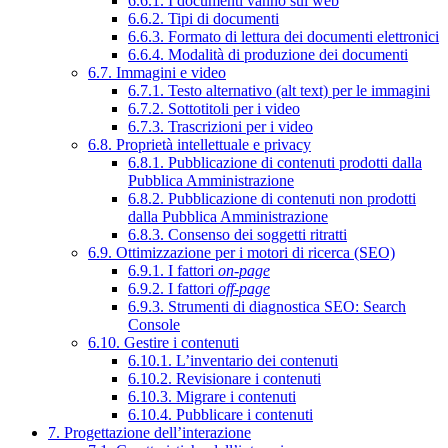
6.6.1. I documenti vanno sul web
6.6.2. Tipi di documenti
6.6.3. Formato di lettura dei documenti elettronici
6.6.4. Modalità di produzione dei documenti
6.7. Immagini e video
6.7.1. Testo alternativo (alt text) per le immagini
6.7.2. Sottotitoli per i video
6.7.3. Trascrizioni per i video
6.8. Proprietà intellettuale e privacy
6.8.1. Pubblicazione di contenuti prodotti dalla
Pubblica Amministrazione
6.8.2. Pubblicazione di contenuti non prodotti
dalla Pubblica Amministrazione
6.8.3. Consenso dei soggetti ritratti
6.9. Ottimizzazione per i motori di ricerca (SEO)
6.9.1. I fattori
on-page
6.9.2. I fattori
off-page
6.9.3. Strumenti di diagnostica SEO: Search
Console
6.10. Gestire i contenuti
6.10.1. L’inventario dei contenuti
6.10.2. Revisionare i contenuti
6.10.3. Migrare i contenuti
6.10.4. Pubblicare i contenuti
7. Progettazione dell’interazione