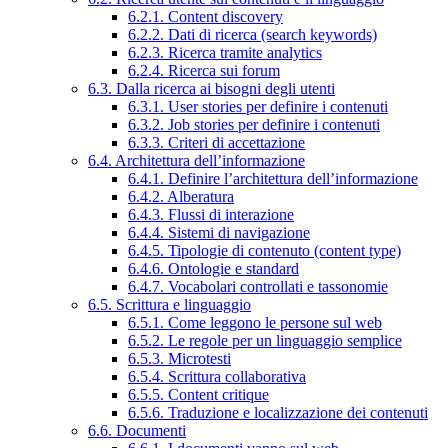
6.2.1. Content discovery
6.2.2. Dati di ricerca (search keywords)
6.2.3. Ricerca tramite analytics
6.2.4. Ricerca sui forum
6.3. Dalla ricerca ai bisogni degli utenti
6.3.1. User stories per definire i contenuti
6.3.2. Job stories per definire i contenuti
6.3.3. Criteri di accettazione
6.4. Architettura dell’informazione
6.4.1. Definire l’architettura dell’informazione
6.4.2. Alberatura
6.4.3. Flussi di interazione
6.4.4. Sistemi di navigazione
6.4.5. Tipologie di contenuto (content type)
6.4.6. Ontologie e standard
6.4.7. Vocabolari controllati e tassonomie
6.5. Scrittura e linguaggio
6.5.1. Come leggono le persone sul web
6.5.2. Le regole per un linguaggio semplice
6.5.3. Microtesti
6.5.4. Scrittura collaborativa
6.5.5. Content critique
6.5.6. Traduzione e localizzazione dei contenuti
6.6. Documenti