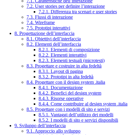
7.1. Caratteristiche dell’interazione
7.2. User stories per definire l’interazione
7.2.1. Differenza tra scenari e user stories
7.3. Flussi di interazione
7.4. Wireframe
7.5. Prototipi interattivi
8. Progettazione dell’interfaccia
8.1. Obiettivi dell’interfaccia
8.2. Elementi dell’interfaccia
8.2.1. Elementi di composizione
8.2.2. Elementi interattivi
8.2.3. Elementi testuali (microtesti)
8.3. Progettare e costruire in alta fedeltà
8.3.1. Layout di pagina
8.3.2. Prototipi in alta fedeltà
8.4. Progettare con il design system .italia
8.4.1. Documentazione
8.4.2. Benefici del design system
8.4.3. Risorse operative
8.4.4. Come contribuire al design system .italia
8.5. Progettare con i modelli di sito e servizi
8.5.1. Vantaggi dell’utilizzo dei modelli
8.5.2. I modelli di sito e servizi disponibili
9. Sviluppo dell’interfaccia
9.1. Approccio allo sviluppo