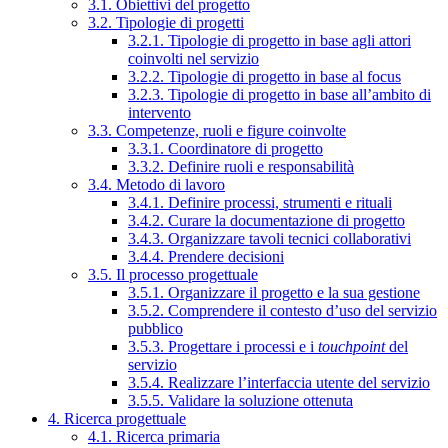
3.1. Obiettivi del progetto
3.2. Tipologie di progetti
3.2.1. Tipologie di progetto in base agli attori
coinvolti nel servizio
3.2.2. Tipologie di progetto in base al focus
3.2.3. Tipologie di progetto in base all’ambito di
intervento
3.3. Competenze, ruoli e figure coinvolte
3.3.1. Coordinatore di progetto
3.3.2. Definire ruoli e responsabilità
3.4. Metodo di lavoro
3.4.1. Definire processi, strumenti e rituali
3.4.2. Curare la documentazione di progetto
3.4.3. Organizzare tavoli tecnici collaborativi
3.4.4. Prendere decisioni
3.5. Il processo progettuale
3.5.1. Organizzare il progetto e la sua gestione
3.5.2. Comprendere il contesto d’uso del servizio
pubblico
3.5.3. Progettare i processi e i
touchpoint
del
servizio
3.5.4. Realizzare l’interfaccia utente del servizio
3.5.5. Validare la soluzione ottenuta
4. Ricerca progettuale
4.1. Ricerca primaria