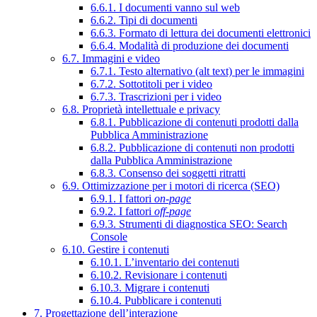
6.6.1. I documenti vanno sul web
6.6.2. Tipi di documenti
6.6.3. Formato di lettura dei documenti elettronici
6.6.4. Modalità di produzione dei documenti
6.7. Immagini e video
6.7.1. Testo alternativo (alt text) per le immagini
6.7.2. Sottotitoli per i video
6.7.3. Trascrizioni per i video
6.8. Proprietà intellettuale e privacy
6.8.1. Pubblicazione di contenuti prodotti dalla
Pubblica Amministrazione
6.8.2. Pubblicazione di contenuti non prodotti
dalla Pubblica Amministrazione
6.8.3. Consenso dei soggetti ritratti
6.9. Ottimizzazione per i motori di ricerca (SEO)
6.9.1. I fattori
on-page
6.9.2. I fattori
off-page
6.9.3. Strumenti di diagnostica SEO: Search
Console
6.10. Gestire i contenuti
6.10.1. L’inventario dei contenuti
6.10.2. Revisionare i contenuti
6.10.3. Migrare i contenuti
6.10.4. Pubblicare i contenuti
7. Progettazione dell’interazione