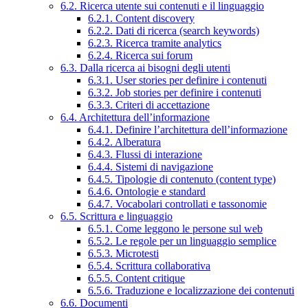
6.2. Ricerca utente sui contenuti e il linguaggio
6.2.1. Content discovery
6.2.2. Dati di ricerca (search keywords)
6.2.3. Ricerca tramite analytics
6.2.4. Ricerca sui forum
6.3. Dalla ricerca ai bisogni degli utenti
6.3.1. User stories per definire i contenuti
6.3.2. Job stories per definire i contenuti
6.3.3. Criteri di accettazione
6.4. Architettura dell’informazione
6.4.1. Definire l’architettura dell’informazione
6.4.2. Alberatura
6.4.3. Flussi di interazione
6.4.4. Sistemi di navigazione
6.4.5. Tipologie di contenuto (content type)
6.4.6. Ontologie e standard
6.4.7. Vocabolari controllati e tassonomie
6.5. Scrittura e linguaggio
6.5.1. Come leggono le persone sul web
6.5.2. Le regole per un linguaggio semplice
6.5.3. Microtesti
6.5.4. Scrittura collaborativa
6.5.5. Content critique
6.5.6. Traduzione e localizzazione dei contenuti
6.6. Documenti