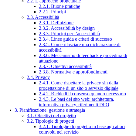
2.2. L’approccio progettuale
2.2.1. Buone pratiche
2.2.2. Principi
2.3. Accessibilità
2.3.1. Definizione
2.3.2. Accessibilità by design
2.3.3. Principi per l’accessibilità
2.3.4. Linee guida e criteri di successo
2.3.5. Come rilasciare una dichiarazione di
accessibilità
2.3.6. Meccanismo di feedback e procedura di
attuazione
2.3.7. Obiettivi accessibilità
2.3.8. Normativa e approfondimenti
2.4. Privacy
2.4.1. Come rispettare la privacy sin dalla
progettazione di un sito o servizio digitale
2.4.2. Richiedi il consenso quando necessario
2.4.3. Le basi del sito web: architettura,
informativa privacy, riferimenti DPO
3. Pianificazione, gestione e strategia
3.1. Obiettivi del progetto
3.2. Tipologie di progetti
3.2.1. Tipologie di progetto in base agli attori
coinvolti nel servizio