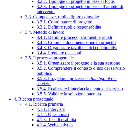
3.2.2. Tipologie di progetto in base al focus
3.2.3. Tipologie di progetto in base all’ambito di
intervento
3.3. Competenze, ruoli e figure coinvolte
3.3.1. Coordinatore di progetto
3.3.2. Definire ruoli e responsabilità
3.4. Metodo di lavoro
3.4.1. Definire processi, strumenti e rituali
3.4.2. Curare la documentazione di progetto
3.4.3. Organizzare tavoli tecnici collaborativi
3.4.4. Prendere decisioni
3.5. Il processo progettuale
3.5.1. Organizzare il progetto e la sua gestione
3.5.2. Comprendere il contesto d’uso del servizio
pubblico
3.5.3. Progettare i processi e i
touchpoint
del
servizio
3.5.4. Realizzare l’interfaccia utente del servizio
3.5.5. Validare la soluzione ottenuta
4. Ricerca progettuale
4.1. Ricerca primaria
4.1.1. Interviste
4.1.2. Questionari
4.1.3. Test di usabilità
4.1.4. Web analytics