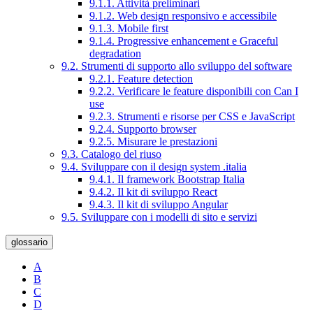
9.1.1. Attività preliminari
9.1.2. Web design responsivo e accessibile
9.1.3. Mobile first
9.1.4. Progressive enhancement e Graceful
degradation
9.2. Strumenti di supporto allo sviluppo del software
9.2.1. Feature detection
9.2.2. Verificare le feature disponibili con Can I
use
9.2.3. Strumenti e risorse per CSS e JavaScript
9.2.4. Supporto browser
9.2.5. Misurare le prestazioni
9.3. Catalogo del riuso
9.4. Sviluppare con il design system .italia
9.4.1. Il framework Bootstrap Italia
9.4.2. Il kit di sviluppo React
9.4.3. Il kit di sviluppo Angular
9.5. Sviluppare con i modelli di sito e servizi
glossario
A
B
C
D