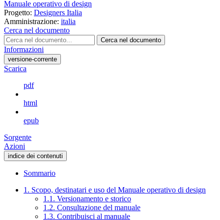
Manuale operativo di design
Progetto:
Designers Italia
Amministrazione:
italia
Cerca nel documento
Cerca nel documento
Informazioni
versione-corrente
Scarica
pdf
html
epub
Sorgente
Azioni
indice dei contenuti
Sommario
1. Scopo, destinatari e uso del Manuale operativo di design
1.1. Versionamento e storico
1.2. Consultazione del manuale
1.3. Contribuisci al manuale