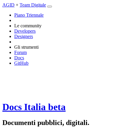
AGID
+
Team Digitale
Piano Triennale
Le community
Developers
Designers
Gli strumenti
Forum
Docs
GitHub
Docs Italia
beta
Documenti pubblici, digitali.