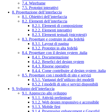
7.4. Wireframe
7.5. Prototipi interattivi
8. Progettazione dell’interfaccia
8.1. Obiettivi dell’interfaccia
8.2. Elementi dell’interfaccia
8.2.1. Elementi di composizione
8.2.2. Elementi interattivi
8.2.3. Elementi testuali (microtesti)
8.3. Progettare e costruire in alta fedeltà
8.3.1. Layout di pagina
8.3.2. Prototipi in alta fedeltà
8.4. Progettare con il design system .italia
8.4.1. Documentazione
8.4.2. Benefici del design system
8.4.3. Risorse operative
8.4.4. Come contribuire al design system .italia
8.5. Progettare con i modelli di sito e servizi
8.5.1. Vantaggi dell’utilizzo dei modelli
8.5.2. I modelli di sito e servizi disponibili
9. Sviluppo dell’interfaccia
9.1. Approccio allo sviluppo
9.1.1. Attività preliminari
9.1.2. Web design responsivo e accessibile
9.1.3. Mobile first
9.1.4. Progressive enhancement e Graceful