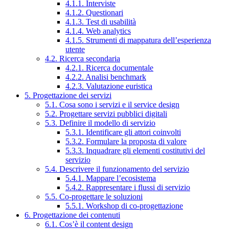
4.1.1. Interviste
4.1.2. Questionari
4.1.3. Test di usabilità
4.1.4. Web analytics
4.1.5. Strumenti di mappatura dell’esperienza
utente
4.2. Ricerca secondaria
4.2.1. Ricerca documentale
4.2.2. Analisi benchmark
4.2.3. Valutazione euristica
5. Progettazione dei servizi
5.1. Cosa sono i servizi e il service design
5.2. Progettare servizi pubblici digitali
5.3. Definire il modello di servizio
5.3.1. Identificare gli attori coinvolti
5.3.2. Formulare la proposta di valore
5.3.3. Inquadrare gli elementi costitutivi del
servizio
5.4. Descrivere il funzionamento del servizio
5.4.1. Mappare l’ecosistema
5.4.2. Rappresentare i flussi di servizio
5.5. Co-progettare le soluzioni
5.5.1. Workshop di co-progettazione
6. Progettazione dei contenuti
6.1. Cos’è il content design