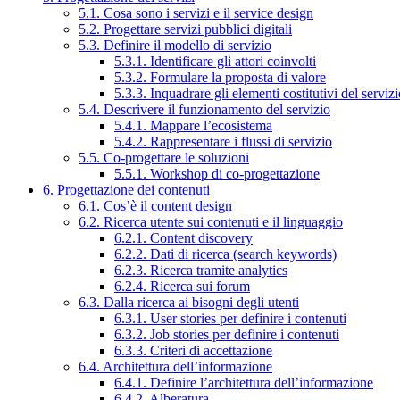
5.1. Cosa sono i servizi e il service design
5.2. Progettare servizi pubblici digitali
5.3. Definire il modello di servizio
5.3.1. Identificare gli attori coinvolti
5.3.2. Formulare la proposta di valore
5.3.3. Inquadrare gli elementi costitutivi del serviz
5.4. Descrivere il funzionamento del servizio
5.4.1. Mappare l’ecosistema
5.4.2. Rappresentare i flussi di servizio
5.5. Co-progettare le soluzioni
5.5.1. Workshop di co-progettazione
6. Progettazione dei contenuti
6.1. Cos’è il content design
6.2. Ricerca utente sui contenuti e il linguaggio
6.2.1. Content discovery
6.2.2. Dati di ricerca (search keywords)
6.2.3. Ricerca tramite analytics
6.2.4. Ricerca sui forum
6.3. Dalla ricerca ai bisogni degli utenti
6.3.1. User stories per definire i contenuti
6.3.2. Job stories per definire i contenuti
6.3.3. Criteri di accettazione
6.4. Architettura dell’informazione
6.4.1. Definire l’architettura dell’informazione
6.4.2. Alberatura