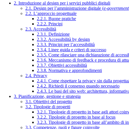
2. Introduzione al design per i servizi pubblici digitali
2.1. Design per l’amministrazione digitale (
e-government
2.2. L’approccio progettuale
2.2.1. Buone pratiche
2.2.2. Principi
2.3. Accessibilità
2.3.1. Definizione
2.3.2. Accessibilità by design
2.3.3. Principi per l’accessibilità
2.3.4. Linee guida e criteri di successo
2.3.5. Come rilasciare una dichiarazione di accessib
2.3.6. Meccanismo di feedback e procedura di attu
2.3.7. Obiettivi accessibilità
2.3.8. Normativa e approfondimenti
2.4. Privacy
2.4.1. Come rispettare la privacy sin dalla progettaz
2.4.2. Richiedi il consenso quando necessario
2.4.3. Le basi del sito web: architettura, informati
3. Pianificazione, gestione e strategia
3.1. Obiettivi del progetto
3.2. Tipologie di progetti
3.2.1. Tipologie di progetto in base agli attori coinv
3.2.2. Tipologie di progetto in base al focus
3.2.3. Tipologie di progetto in base all’ambito di i
3.3. Competenze, ruoli e figure coinvolte