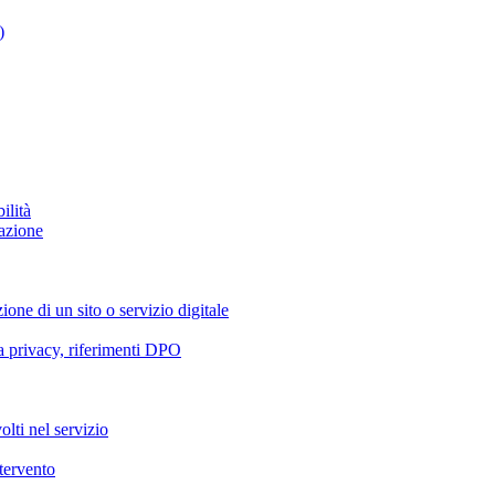
)
ilità
azione
ione di un sito o servizio digitale
va privacy, riferimenti DPO
olti nel servizio
ntervento