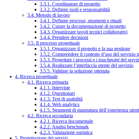
3.3.1. Coordinatore di progetto
3.3.2. Definire ruoli e responsabilità
3.4. Metodo di lavoro
3.4.1. Definire processi, strumenti e rituali
3.4.2. Curare la documentazione di progetto
3.4.3. Organizzare tavoli tecnici collaborativi
3.4.4. Prendere decisioni
3.5. Il processo progettuale
3.5.1. Organizzare il progetto e la sua gestione
3.5.2. Comprendere il contesto d’uso del servizio 
3.5.3. Progettare i processi e i
touchpoint
del servi
3.5.4. Realizzare l’interfaccia utente del servizio
3.5.5. Validare la soluzione ottenuta
4. Ricerca progettuale
4.1. Ricerca primaria
4.1.1. Interviste
4.1.2. Questionari
4.1.3. Test di usabilità
4.1.4. Web analytics
4.1.5. Strumenti di mappatura dell’esperienza uten
4.2. Ricerca secondaria
4.2.1. Ricerca documentale
4.2.2. Analisi benchmark
4.2.3. Valutazione euristica
5. Progettazione dei servizi