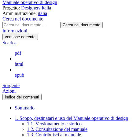
Manuale operativo di design
Progetto:
Designers Italia
Amministrazione:
italia
Cerca nel documento
Cerca nel documento
Informazioni
versione-corrente
Scarica
pdf
html
epub
Sorgente
Azioni
indice dei contenuti
Sommario
1. Scopo, destinatari e uso del Manuale operativo di design
1.1. Versionamento e storico
1.2. Consultazione del manuale
1.3. Contribuisci al manuale