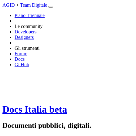
AGID
+
Team Digitale
Piano Triennale
Le community
Developers
Designers
Gli strumenti
Forum
Docs
GitHub
Docs Italia
beta
Documenti pubblici, digitali.