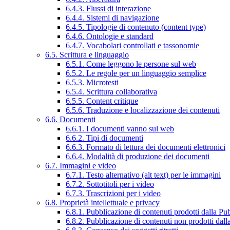
6.4.3. Flussi di interazione
6.4.4. Sistemi di navigazione
6.4.5. Tipologie di contenuto (content type)
6.4.6. Ontologie e standard
6.4.7. Vocabolari controllati e tassonomie
6.5. Scrittura e linguaggio
6.5.1. Come leggono le persone sul web
6.5.2. Le regole per un linguaggio semplice
6.5.3. Microtesti
6.5.4. Scrittura collaborativa
6.5.5. Content critique
6.5.6. Traduzione e localizzazione dei contenuti
6.6. Documenti
6.6.1. I documenti vanno sul web
6.6.2. Tipi di documenti
6.6.3. Formato di lettura dei documenti elettronici
6.6.4. Modalità di produzione dei documenti
6.7. Immagini e video
6.7.1. Testo alternativo (alt text) per le immagini
6.7.2. Sottotitoli per i video
6.7.3. Trascrizioni per i video
6.8. Proprietà intellettuale e privacy
6.8.1. Pubblicazione di contenuti prodotti dalla P
6.8.2. Pubblicazione di contenuti non prodotti dal