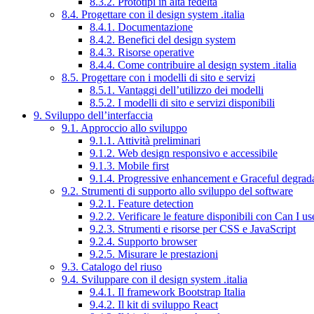
8.3.2. Prototipi in alta fedeltà
8.4. Progettare con il design system .italia
8.4.1. Documentazione
8.4.2. Benefici del design system
8.4.3. Risorse operative
8.4.4. Come contribuire al design system .italia
8.5. Progettare con i modelli di sito e servizi
8.5.1. Vantaggi dell’utilizzo dei modelli
8.5.2. I modelli di sito e servizi disponibili
9. Sviluppo dell’interfaccia
9.1. Approccio allo sviluppo
9.1.1. Attività preliminari
9.1.2. Web design responsivo e accessibile
9.1.3. Mobile first
9.1.4. Progressive enhancement e Graceful degrad
9.2. Strumenti di supporto allo sviluppo del software
9.2.1. Feature detection
9.2.2. Verificare le feature disponibili con Can I us
9.2.3. Strumenti e risorse per CSS e JavaScript
9.2.4. Supporto browser
9.2.5. Misurare le prestazioni
9.3. Catalogo del riuso
9.4. Sviluppare con il design system .italia
9.4.1. Il framework Bootstrap Italia
9.4.2. Il kit di sviluppo React