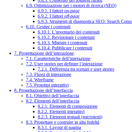
6.8.3. Consenso dei soggetti ritratti
6.9. Ottimizzazione per i motori di ricerca (SEO)
6.9.1. I fattori
on-page
6.9.2. I fattori
off-page
6.9.3. Strumenti di diagnostica SEO: Search Cons
6.10. Gestire i contenuti
6.10.1. L’inventario dei contenuti
6.10.2. Revisionare i contenuti
6.10.3. Migrare i contenuti
6.10.4. Pubblicare i contenuti
7. Progettazione dell’interazione
7.1. Caratteristiche dell’interazione
7.2. User stories per definire l’interazione
7.2.1. Differenza tra scenari e user stories
7.3. Flussi di interazione
7.4. Wireframe
7.5. Prototipi interattivi
8. Progettazione dell’interfaccia
8.1. Obiettivi dell’interfaccia
8.2. Elementi dell’interfaccia
8.2.1. Elementi di composizione
8.2.2. Elementi interattivi
8.2.3. Elementi testuali (microtesti)
8.3. Progettare e costruire in alta fedeltà
8.3.1. Layout di pagina