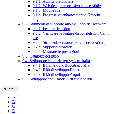
9.1.1. Attività preliminari
9.1.2. Web design responsivo e accessibile
9.1.3. Mobile first
9.1.4. Progressive enhancement e Graceful
degradation
9.2. Strumenti di supporto allo sviluppo del software
9.2.1. Feature detection
9.2.2. Verificare le feature disponibili con Can I
use
9.2.3. Strumenti e risorse per CSS e JavaScript
9.2.4. Supporto browser
9.2.5. Misurare le prestazioni
9.3. Catalogo del riuso
9.4. Sviluppare con il design system .italia
9.4.1. Il framework Bootstrap Italia
9.4.2. Il kit di sviluppo React
9.4.3. Il kit di sviluppo Angular
9.5. Sviluppare con i modelli di sito e servizi
glossario
A
B
C
D