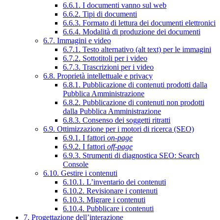
6.6.1. I documenti vanno sul web
6.6.2. Tipi di documenti
6.6.3. Formato di lettura dei documenti elettronici
6.6.4. Modalità di produzione dei documenti
6.7. Immagini e video
6.7.1. Testo alternativo (alt text) per le immagini
6.7.2. Sottotitoli per i video
6.7.3. Trascrizioni per i video
6.8. Proprietà intellettuale e privacy
6.8.1. Pubblicazione di contenuti prodotti dalla
Pubblica Amministrazione
6.8.2. Pubblicazione di contenuti non prodotti
dalla Pubblica Amministrazione
6.8.3. Consenso dei soggetti ritratti
6.9. Ottimizzazione per i motori di ricerca (SEO)
6.9.1. I fattori
on-page
6.9.2. I fattori
off-page
6.9.3. Strumenti di diagnostica SEO: Search
Console
6.10. Gestire i contenuti
6.10.1. L’inventario dei contenuti
6.10.2. Revisionare i contenuti
6.10.3. Migrare i contenuti
6.10.4. Pubblicare i contenuti
7. Progettazione dell’interazione