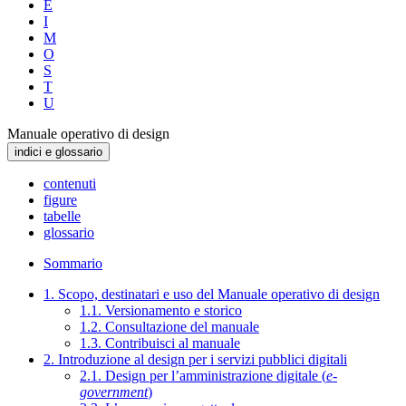
E
I
M
O
S
T
U
Manuale operativo di design
indici e glossario
contenuti
figure
tabelle
glossario
Sommario
1. Scopo, destinatari e uso del Manuale operativo di design
1.1. Versionamento e storico
1.2. Consultazione del manuale
1.3. Contribuisci al manuale
2. Introduzione al design per i servizi pubblici digitali
2.1. Design per l’amministrazione digitale (
e-
government
)