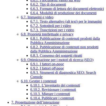
6.6.1. I documenti vanno sul web
6.6.2. Tipi di documenti
6.6.3. Formato di lettura dei documenti elettronici
6.6.4. Modalità di produzione dei documenti
6.7. Immagini e video
6.7.1. Testo alternativo (alt text) per le immagini
6.7.2. Sottotitoli per i video
6.7.3. Trascrizioni per i video
6.8. Proprietà intellettuale e privacy
6.8.1. Pubblicazione di contenuti prodotti dalla
Pubblica Amministrazione
6.8.2. Pubblicazione di contenuti non prodotti
dalla Pubblica Amministrazione
6.8.3. Consenso dei soggetti ritratti
6.9. Ottimizzazione per i motori di ricerca (SEO)
6.9.1. I fattori
on-page
6.9.2. I fattori
off-page
6.9.3. Strumenti di diagnostica SEO: Search
Console
6.10. Gestire i contenuti
6.10.1. L’inventario dei contenuti
6.10.2. Revisionare i contenuti
6.10.3. Migrare i contenuti
6.10.4. Pubblicare i contenuti
7. Progettazione dell’interazione