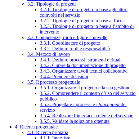
3.2. Tipologie di progetti
3.2.1. Tipologie di progetto in base agli attori
coinvolti nel servizio
3.2.2. Tipologie di progetto in base al focus
3.2.3. Tipologie di progetto in base all’ambito di
intervento
3.3. Competenze, ruoli e figure coinvolte
3.3.1. Coordinatore di progetto
3.3.2. Definire ruoli e responsabilità
3.4. Metodo di lavoro
3.4.1. Definire processi, strumenti e rituali
3.4.2. Curare la documentazione di progetto
3.4.3. Organizzare tavoli tecnici collaborativi
3.4.4. Prendere decisioni
3.5. Il processo progettuale
3.5.1. Organizzare il progetto e la sua gestione
3.5.2. Comprendere il contesto d’uso del servizio
pubblico
3.5.3. Progettare i processi e i
touchpoint
del
servizio
3.5.4. Realizzare l’interfaccia utente del servizio
3.5.5. Validare la soluzione ottenuta
4. Ricerca progettuale
4.1. Ricerca primaria
4.1.1. Interviste