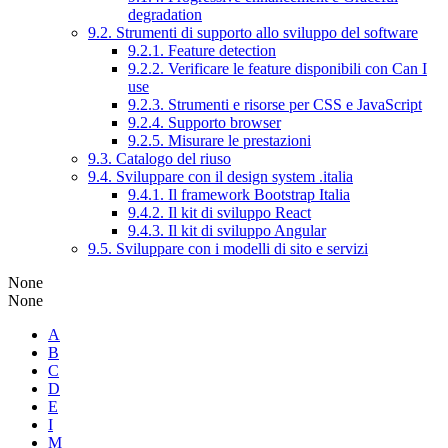
degradation
9.2. Strumenti di supporto allo sviluppo del software
9.2.1. Feature detection
9.2.2. Verificare le feature disponibili con Can I
use
9.2.3. Strumenti e risorse per CSS e JavaScript
9.2.4. Supporto browser
9.2.5. Misurare le prestazioni
9.3. Catalogo del riuso
9.4. Sviluppare con il design system .italia
9.4.1. Il framework Bootstrap Italia
9.4.2. Il kit di sviluppo React
9.4.3. Il kit di sviluppo Angular
9.5. Sviluppare con i modelli di sito e servizi
None
None
A
B
C
D
E
I
M