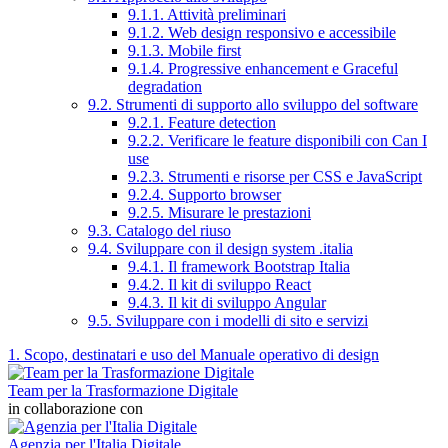
9.1.1. Attività preliminari
9.1.2. Web design responsivo e accessibile
9.1.3. Mobile first
9.1.4. Progressive enhancement e Graceful
degradation
9.2. Strumenti di supporto allo sviluppo del software
9.2.1. Feature detection
9.2.2. Verificare le feature disponibili con Can I
use
9.2.3. Strumenti e risorse per CSS e JavaScript
9.2.4. Supporto browser
9.2.5. Misurare le prestazioni
9.3. Catalogo del riuso
9.4. Sviluppare con il design system .italia
9.4.1. Il framework Bootstrap Italia
9.4.2. Il kit di sviluppo React
9.4.3. Il kit di sviluppo Angular
9.5. Sviluppare con i modelli di sito e servizi
1. Scopo, destinatari e uso del Manuale operativo di design
Team per la Trasformazione Digitale
in collaborazione con
Agenzia per l'Italia Digitale