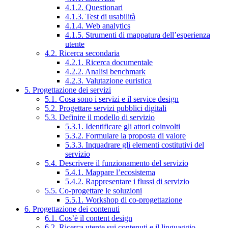
4.1.2. Questionari
4.1.3. Test di usabilità
4.1.4. Web analytics
4.1.5. Strumenti di mappatura dell’esperienza
utente
4.2. Ricerca secondaria
4.2.1. Ricerca documentale
4.2.2. Analisi benchmark
4.2.3. Valutazione euristica
5. Progettazione dei servizi
5.1. Cosa sono i servizi e il service design
5.2. Progettare servizi pubblici digitali
5.3. Definire il modello di servizio
5.3.1. Identificare gli attori coinvolti
5.3.2. Formulare la proposta di valore
5.3.3. Inquadrare gli elementi costitutivi del
servizio
5.4. Descrivere il funzionamento del servizio
5.4.1. Mappare l’ecosistema
5.4.2. Rappresentare i flussi di servizio
5.5. Co-progettare le soluzioni
5.5.1. Workshop di co-progettazione
6. Progettazione dei contenuti
6.1. Cos’è il content design
6.2. Ricerca utente sui contenuti e il linguaggio