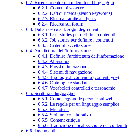
6.2. Ricerca utente sui contenuti e il linguaggio
6.2.1. Content discovery
6.2.2. Dati di ricerca (search keywords)
6.2.3. Ricerca tramite analytics
6.2.4. Ricerca sui forum
6.3. Dalla ricerca ai bisogni degli utenti
6.3.1. User stories per definire i contenuti
6.3.2. Job stories per definire i contenuti
6.3.3. Criteri di accettazione
6.4. Architettura dell’informazione
6.4.1. Definire l’architettura dell’informazione
6.4.2. Alberatura
6.4.3. Flussi di interazione
6.4.4. Sistemi di navigazione
6.4.5. Tipologie di contenuto (content type)
6.4.6. Ontologie e standard
6.4.7. Vocabolari controllati e tassonomie
6.5. Scrittura e linguaggio
6.5.1. Come leggono le persone sul web
6.5.2. Le regole per un linguaggio semplice
6.5.3. Microtesti
6.5.4. Scrittura collaborativa
6.5.5. Content critique
6.5.6. Traduzione e localizzazione dei contenuti
6.6. Documenti