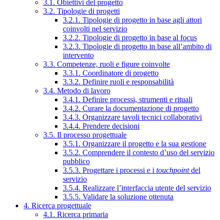
3.1. Obiettivi del progetto
3.2. Tipologie di progetti
3.2.1. Tipologie di progetto in base agli attori
coinvolti nel servizio
3.2.2. Tipologie di progetto in base al focus
3.2.3. Tipologie di progetto in base all’ambito di
intervento
3.3. Competenze, ruoli e figure coinvolte
3.3.1. Coordinatore di progetto
3.3.2. Definire ruoli e responsabilità
3.4. Metodo di lavoro
3.4.1. Definire processi, strumenti e rituali
3.4.2. Curare la documentazione di progetto
3.4.3. Organizzare tavoli tecnici collaborativi
3.4.4. Prendere decisioni
3.5. Il processo progettuale
3.5.1. Organizzare il progetto e la sua gestione
3.5.2. Comprendere il contesto d’uso del servizio
pubblico
3.5.3. Progettare i processi e i
touchpoint
del
servizio
3.5.4. Realizzare l’interfaccia utente del servizio
3.5.5. Validare la soluzione ottenuta
4. Ricerca progettuale
4.1. Ricerca primaria