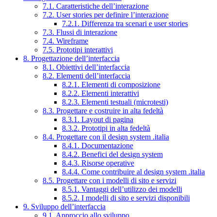
7.1. Caratteristiche dell’interazione
7.2. User stories per definire l’interazione
7.2.1. Differenza tra scenari e user stories
7.3. Flussi di interazione
7.4. Wireframe
7.5. Prototipi interattivi
8. Progettazione dell’interfaccia
8.1. Obiettivi dell’interfaccia
8.2. Elementi dell’interfaccia
8.2.1. Elementi di composizione
8.2.2. Elementi interattivi
8.2.3. Elementi testuali (microtesti)
8.3. Progettare e costruire in alta fedeltà
8.3.1. Layout di pagina
8.3.2. Prototipi in alta fedeltà
8.4. Progettare con il design system .italia
8.4.1. Documentazione
8.4.2. Benefici del design system
8.4.3. Risorse operative
8.4.4. Come contribuire al design system .italia
8.5. Progettare con i modelli di sito e servizi
8.5.1. Vantaggi dell’utilizzo dei modelli
8.5.2. I modelli di sito e servizi disponibili
9. Sviluppo dell’interfaccia
9.1. Approccio allo sviluppo