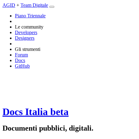
AGID
+
Team Digitale
Piano Triennale
Le community
Developers
Designers
Gli strumenti
Forum
Docs
GitHub
Docs Italia
beta
Documenti pubblici, digitali.