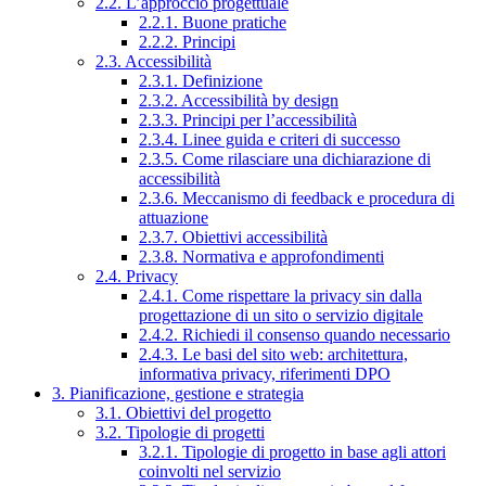
2.2. L’approccio progettuale
2.2.1. Buone pratiche
2.2.2. Principi
2.3. Accessibilità
2.3.1. Definizione
2.3.2. Accessibilità by design
2.3.3. Principi per l’accessibilità
2.3.4. Linee guida e criteri di successo
2.3.5. Come rilasciare una dichiarazione di
accessibilità
2.3.6. Meccanismo di feedback e procedura di
attuazione
2.3.7. Obiettivi accessibilità
2.3.8. Normativa e approfondimenti
2.4. Privacy
2.4.1. Come rispettare la privacy sin dalla
progettazione di un sito o servizio digitale
2.4.2. Richiedi il consenso quando necessario
2.4.3. Le basi del sito web: architettura,
informativa privacy, riferimenti DPO
3. Pianificazione, gestione e strategia
3.1. Obiettivi del progetto
3.2. Tipologie di progetti
3.2.1. Tipologie di progetto in base agli attori
coinvolti nel servizio