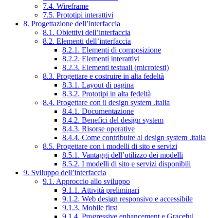
7.4. Wireframe
7.5. Prototipi interattivi
8. Progettazione dell’interfaccia
8.1. Obiettivi dell’interfaccia
8.2. Elementi dell’interfaccia
8.2.1. Elementi di composizione
8.2.2. Elementi interattivi
8.2.3. Elementi testuali (microtesti)
8.3. Progettare e costruire in alta fedeltà
8.3.1. Layout di pagina
8.3.2. Prototipi in alta fedeltà
8.4. Progettare con il design system .italia
8.4.1. Documentazione
8.4.2. Benefici del design system
8.4.3. Risorse operative
8.4.4. Come contribuire al design system .italia
8.5. Progettare con i modelli di sito e servizi
8.5.1. Vantaggi dell’utilizzo dei modelli
8.5.2. I modelli di sito e servizi disponibili
9. Sviluppo dell’interfaccia
9.1. Approccio allo sviluppo
9.1.1. Attività preliminari
9.1.2. Web design responsivo e accessibile
9.1.3. Mobile first
9.1.4. Progressive enhancement e Graceful