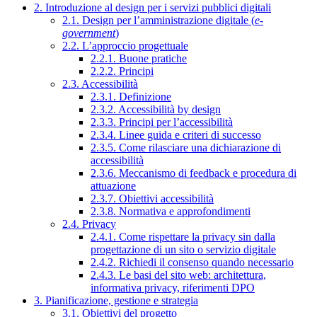
2. Introduzione al design per i servizi pubblici digitali
2.1. Design per l’amministrazione digitale (
e-
government
)
2.2. L’approccio progettuale
2.2.1. Buone pratiche
2.2.2. Principi
2.3. Accessibilità
2.3.1. Definizione
2.3.2. Accessibilità by design
2.3.3. Principi per l’accessibilità
2.3.4. Linee guida e criteri di successo
2.3.5. Come rilasciare una dichiarazione di
accessibilità
2.3.6. Meccanismo di feedback e procedura di
attuazione
2.3.7. Obiettivi accessibilità
2.3.8. Normativa e approfondimenti
2.4. Privacy
2.4.1. Come rispettare la privacy sin dalla
progettazione di un sito o servizio digitale
2.4.2. Richiedi il consenso quando necessario
2.4.3. Le basi del sito web: architettura,
informativa privacy, riferimenti DPO
3. Pianificazione, gestione e strategia
3.1. Obiettivi del progetto