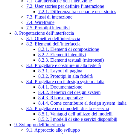
7.1. Caratteristiche dell’interazione
7.2. User stories per definire l’interazione
7.2.1. Differenza tra scenari e user stories
7.3. Flussi di interazione
7.4. Wireframe
7.5. Prototipi interattivi
8. Progettazione dell’interfaccia
8.1. Obiettivi dell’interfaccia
8.2. Elementi dell’interfaccia
8.2.1. Elementi di composizione
8.2.2. Elementi interattivi
8.2.3. Elementi testuali (microtesti)
8.3. Progettare e costruire in alta fedeltà
8.3.1. Layout di pagina
8.3.2. Prototipi in alta fedeltà
8.4. Progettare con il design system .italia
8.4.1. Documentazione
8.4.2. Benefici del design system
8.4.3. Risorse operative
8.4.4. Come contribuire al design system .italia
8.5. Progettare con i modelli di sito e servizi
8.5.1. Vantaggi dell’utilizzo dei modelli
8.5.2. I modelli di sito e servizi disponibili
9. Sviluppo dell’interfaccia
9.1. Approccio allo sviluppo