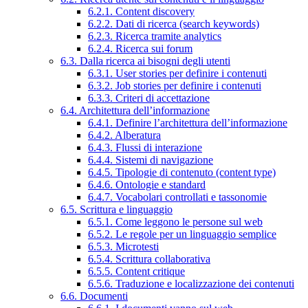
6.2.1. Content discovery
6.2.2. Dati di ricerca (search keywords)
6.2.3. Ricerca tramite analytics
6.2.4. Ricerca sui forum
6.3. Dalla ricerca ai bisogni degli utenti
6.3.1. User stories per definire i contenuti
6.3.2. Job stories per definire i contenuti
6.3.3. Criteri di accettazione
6.4. Architettura dell’informazione
6.4.1. Definire l’architettura dell’informazione
6.4.2. Alberatura
6.4.3. Flussi di interazione
6.4.4. Sistemi di navigazione
6.4.5. Tipologie di contenuto (content type)
6.4.6. Ontologie e standard
6.4.7. Vocabolari controllati e tassonomie
6.5. Scrittura e linguaggio
6.5.1. Come leggono le persone sul web
6.5.2. Le regole per un linguaggio semplice
6.5.3. Microtesti
6.5.4. Scrittura collaborativa
6.5.5. Content critique
6.5.6. Traduzione e localizzazione dei contenuti
6.6. Documenti