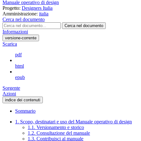
Manuale operativo di design
Progetto:
Designers Italia
Amministrazione:
italia
Cerca nel documento
Cerca nel documento
Informazioni
versione-corrente
Scarica
pdf
html
epub
Sorgente
Azioni
indice dei contenuti
Sommario
1. Scopo, destinatari e uso del Manuale operativo di design
1.1. Versionamento e storico
1.2. Consultazione del manuale
1.3. Contribuisci al manuale