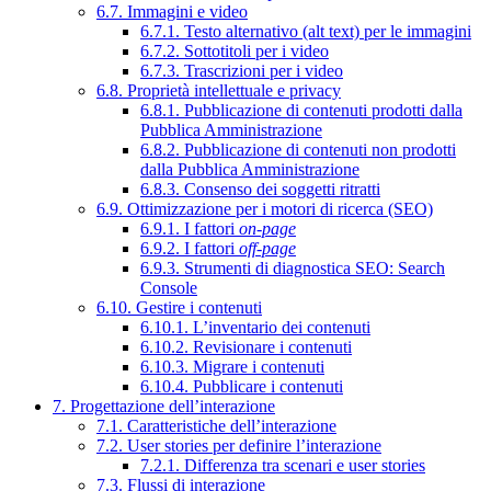
6.7. Immagini e video
6.7.1. Testo alternativo (alt text) per le immagini
6.7.2. Sottotitoli per i video
6.7.3. Trascrizioni per i video
6.8. Proprietà intellettuale e privacy
6.8.1. Pubblicazione di contenuti prodotti dalla
Pubblica Amministrazione
6.8.2. Pubblicazione di contenuti non prodotti
dalla Pubblica Amministrazione
6.8.3. Consenso dei soggetti ritratti
6.9. Ottimizzazione per i motori di ricerca (SEO)
6.9.1. I fattori
on-page
6.9.2. I fattori
off-page
6.9.3. Strumenti di diagnostica SEO: Search
Console
6.10. Gestire i contenuti
6.10.1. L’inventario dei contenuti
6.10.2. Revisionare i contenuti
6.10.3. Migrare i contenuti
6.10.4. Pubblicare i contenuti
7. Progettazione dell’interazione
7.1. Caratteristiche dell’interazione
7.2. User stories per definire l’interazione
7.2.1. Differenza tra scenari e user stories
7.3. Flussi di interazione