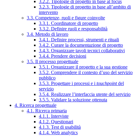
3.2.2. Tipologie di progetto in base al focus
3.2.3. Tipologie di progetto in base all’ambito di
intervento
3.3. Competenze, ruoli e figure coinvolte
3.3.1. Coordinatore di progetto
3.3.2. Definire ruoli e responsabilità
3.4. Metodo di lavoro
3.4.1. Definire processi, strumenti e rituali
3.4.2. Curare la documentazione di progetto
3.4.3. Organizzare tavoli tecnici collaborativi
3.4.4. Prendere decisioni
3.5. Il processo progettuale
3.5.1. Organizzare il progetto e la sua gestione
3.5.2. Comprendere il contesto d’uso del servizio
pubblico
3.5.3. Progettare i processi e i
touchpoint
del
servizio
3.5.4. Realizzare l’interfaccia utente del servizio
3.5.5. Validare la soluzione ottenuta
4. Ricerca progettuale
4.1. Ricerca primaria
4.1.1. Interviste
4.1.2. Questionari
4.1.3. Test di usabilità
4.1.4. Web analytics