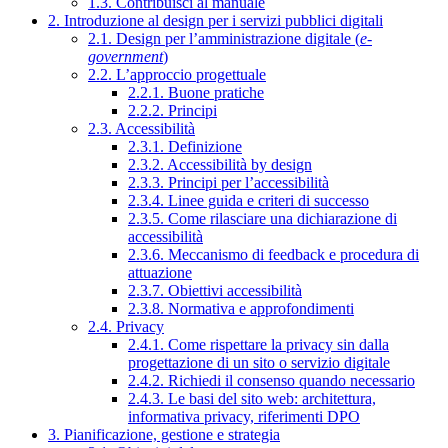
1.3. Contribuisci al manuale
2. Introduzione al design per i servizi pubblici digitali
2.1. Design per l’amministrazione digitale (
e-
government
)
2.2. L’approccio progettuale
2.2.1. Buone pratiche
2.2.2. Principi
2.3. Accessibilità
2.3.1. Definizione
2.3.2. Accessibilità by design
2.3.3. Principi per l’accessibilità
2.3.4. Linee guida e criteri di successo
2.3.5. Come rilasciare una dichiarazione di
accessibilità
2.3.6. Meccanismo di feedback e procedura di
attuazione
2.3.7. Obiettivi accessibilità
2.3.8. Normativa e approfondimenti
2.4. Privacy
2.4.1. Come rispettare la privacy sin dalla
progettazione di un sito o servizio digitale
2.4.2. Richiedi il consenso quando necessario
2.4.3. Le basi del sito web: architettura,
informativa privacy, riferimenti DPO
3. Pianificazione, gestione e strategia