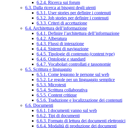
6.2.4. Ricerca sui forum
6.3. Dalla ricerca ai bisogni degli utenti
6.3.1. User stories per definire i contenuti
6.3.2. Job stories per definire i contenuti
6.3.3. Criteri di accettazione
6.4. Architettura dell’informazione
6.4.1. Definire l’architettura dell’informazione
6.4.2. Alberatura
6.4.3. Flussi di interazione
6.4.4. Sistemi di navigazione
6.4.5. Tipologie di contenuto (content type)
6.4.6. Ontologie e standard
6.4.7. Vocabolari controllati e tassonomie
6.5. Scrittura e linguaggio
6.5.1. Come leggono le persone sul web
6.5.2. Le regole per un linguaggio semplice
6.5.3. Microtesti
6.5.4. Scrittura collaborativa
6.5.5. Content critique
6.5.6. Traduzione e localizzazione dei contenuti
6.6. Documenti
6.6.1. I documenti vanno sul web
6.6.2. Tipi di documenti
6.6.3. Formato di lettura dei documenti elettronici
6.6.4. Modalità di produzione dei documenti