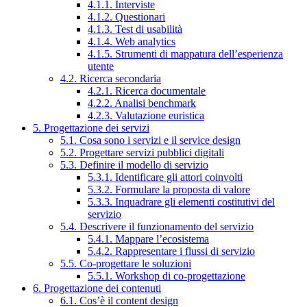
4.1.1. Interviste
4.1.2. Questionari
4.1.3. Test di usabilità
4.1.4. Web analytics
4.1.5. Strumenti di mappatura dell’esperienza
utente
4.2. Ricerca secondaria
4.2.1. Ricerca documentale
4.2.2. Analisi benchmark
4.2.3. Valutazione euristica
5. Progettazione dei servizi
5.1. Cosa sono i servizi e il service design
5.2. Progettare servizi pubblici digitali
5.3. Definire il modello di servizio
5.3.1. Identificare gli attori coinvolti
5.3.2. Formulare la proposta di valore
5.3.3. Inquadrare gli elementi costitutivi del
servizio
5.4. Descrivere il funzionamento del servizio
5.4.1. Mappare l’ecosistema
5.4.2. Rappresentare i flussi di servizio
5.5. Co-progettare le soluzioni
5.5.1. Workshop di co-progettazione
6. Progettazione dei contenuti
6.1. Cos’è il content design