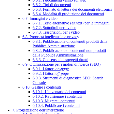
6.6.1. I documenti vanno sul web
6.6.2. Tipi di documenti
6.6.3. Formato di lettura dei documenti elettronici
6.6.4. Modalità di produzione dei documenti
6.7. Immagini e video
6.7.1. Testo alternativo (alt text) per le immagini
6.7.2. Sottotitoli per i video
6.7.3. Trascrizioni per i video
6.8. Proprietà intellettuale e privacy
6.8.1. Pubblicazione di contenuti prodotti dalla
Pubblica Amministrazione
6.8.2. Pubblicazione di contenuti non prodotti
dalla Pubblica Amministrazione
6.8.3. Consenso dei soggetti ritratti
6.9. Ottimizzazione per i motori di ricerca (SEO)
6.9.1. I fattori
on-page
6.9.2. I fattori
off-page
6.9.3. Strumenti di diagnostica SEO: Search
Console
6.10. Gestire i contenuti
6.10.1. L’inventario dei contenuti
6.10.2. Revisionare i contenuti
6.10.3. Migrare i contenuti
6.10.4. Pubblicare i contenuti
7. Progettazione dell’interazione