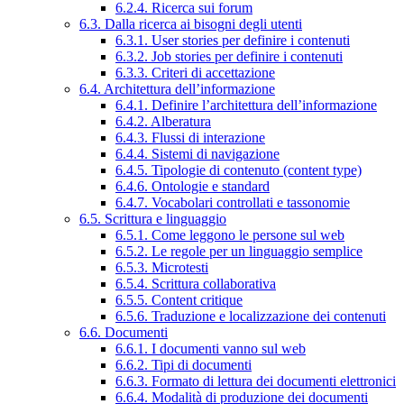
6.2.4. Ricerca sui forum
6.3. Dalla ricerca ai bisogni degli utenti
6.3.1. User stories per definire i contenuti
6.3.2. Job stories per definire i contenuti
6.3.3. Criteri di accettazione
6.4. Architettura dell’informazione
6.4.1. Definire l’architettura dell’informazione
6.4.2. Alberatura
6.4.3. Flussi di interazione
6.4.4. Sistemi di navigazione
6.4.5. Tipologie di contenuto (content type)
6.4.6. Ontologie e standard
6.4.7. Vocabolari controllati e tassonomie
6.5. Scrittura e linguaggio
6.5.1. Come leggono le persone sul web
6.5.2. Le regole per un linguaggio semplice
6.5.3. Microtesti
6.5.4. Scrittura collaborativa
6.5.5. Content critique
6.5.6. Traduzione e localizzazione dei contenuti
6.6. Documenti
6.6.1. I documenti vanno sul web
6.6.2. Tipi di documenti
6.6.3. Formato di lettura dei documenti elettronici
6.6.4. Modalità di produzione dei documenti