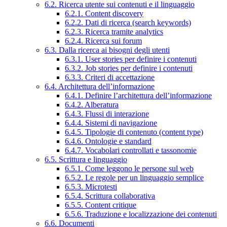
6.2. Ricerca utente sui contenuti e il linguaggio
6.2.1. Content discovery
6.2.2. Dati di ricerca (search keywords)
6.2.3. Ricerca tramite analytics
6.2.4. Ricerca sui forum
6.3. Dalla ricerca ai bisogni degli utenti
6.3.1. User stories per definire i contenuti
6.3.2. Job stories per definire i contenuti
6.3.3. Criteri di accettazione
6.4. Architettura dell’informazione
6.4.1. Definire l’architettura dell’informazione
6.4.2. Alberatura
6.4.3. Flussi di interazione
6.4.4. Sistemi di navigazione
6.4.5. Tipologie di contenuto (content type)
6.4.6. Ontologie e standard
6.4.7. Vocabolari controllati e tassonomie
6.5. Scrittura e linguaggio
6.5.1. Come leggono le persone sul web
6.5.2. Le regole per un linguaggio semplice
6.5.3. Microtesti
6.5.4. Scrittura collaborativa
6.5.5. Content critique
6.5.6. Traduzione e localizzazione dei contenuti
6.6. Documenti