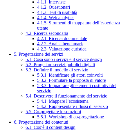
4.1.1. Interviste
4.1.2. Questionari
4.1.3. Test di usabilità
4.1.4. Web analytics
4.1.5. Strumenti di mappatura dell’esperienza
utente
4.2. Ricerca secondaria
4.2.1. Ricerca documentale
4.2.2. Analisi benchmark
4.2.3. Valutazione euristica
5. Progettazione dei servizi
5.1. Cosa sono i servizi e il service design
5.2. Progettare servizi pubblici digitali
5.3. Definire il modello di servizio
5.3.1. Identificare gli attori coinvolti
5.3.2. Formulare la proposta di valore
5.3.3. Inquadrare gli elementi costitutivi del
servizio
5.4. Descrivere il funzionamento del servizio
5.4.1. Mappare l’ecosistema
5.4.2. Rappresentare i flussi di servizio
5.5. Co-progettare le soluzioni
5.5.1. Workshop di co-progettazione
6. Progettazione dei contenuti
6.1. Cos’è il content design