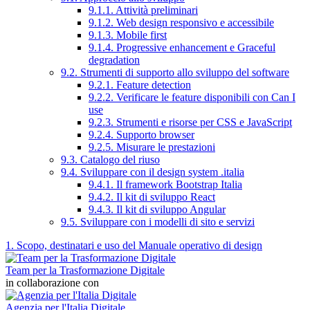
9.1.1. Attività preliminari
9.1.2. Web design responsivo e accessibile
9.1.3. Mobile first
9.1.4. Progressive enhancement e Graceful
degradation
9.2. Strumenti di supporto allo sviluppo del software
9.2.1. Feature detection
9.2.2. Verificare le feature disponibili con Can I
use
9.2.3. Strumenti e risorse per CSS e JavaScript
9.2.4. Supporto browser
9.2.5. Misurare le prestazioni
9.3. Catalogo del riuso
9.4. Sviluppare con il design system .italia
9.4.1. Il framework Bootstrap Italia
9.4.2. Il kit di sviluppo React
9.4.3. Il kit di sviluppo Angular
9.5. Sviluppare con i modelli di sito e servizi
1. Scopo, destinatari e uso del Manuale operativo di design
Team per la Trasformazione Digitale
in collaborazione con
Agenzia per l'Italia Digitale