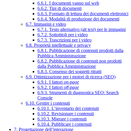
6.6.1. I documenti vanno sul web
6.6.2. Tipi di documenti
6.6.3. Formato di lettura dei documenti elettronici
6.6.4. Modalità di produzione dei documenti
6.7. Immagini e video
6.7.1. Testo alternativo (alt text) per le immagini
6.7.2. Sottotitoli per i video
6.7.3. Trascrizioni per i video
6.8. Proprietà intellettuale e privacy
6.8.1. Pubblicazione di contenuti prodotti dalla
Pubblica Amministrazione
6.8.2. Pubblicazione di contenuti non prodotti
dalla Pubblica Amministrazione
6.8.3. Consenso dei soggetti ritratti
6.9. Ottimizzazione per i motori di ricerca (SEO)
6.9.1. I fattori
on-page
6.9.2. I fattori
off-page
6.9.3. Strumenti di diagnostica SEO: Search
Console
6.10. Gestire i contenuti
6.10.1. L’inventario dei contenuti
6.10.2. Revisionare i contenuti
6.10.3. Migrare i contenuti
6.10.4. Pubblicare i contenuti
7. Progettazione dell’interazione