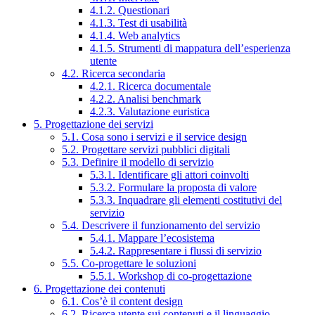
4.1.2. Questionari
4.1.3. Test di usabilità
4.1.4. Web analytics
4.1.5. Strumenti di mappatura dell’esperienza
utente
4.2. Ricerca secondaria
4.2.1. Ricerca documentale
4.2.2. Analisi benchmark
4.2.3. Valutazione euristica
5. Progettazione dei servizi
5.1. Cosa sono i servizi e il service design
5.2. Progettare servizi pubblici digitali
5.3. Definire il modello di servizio
5.3.1. Identificare gli attori coinvolti
5.3.2. Formulare la proposta di valore
5.3.3. Inquadrare gli elementi costitutivi del
servizio
5.4. Descrivere il funzionamento del servizio
5.4.1. Mappare l’ecosistema
5.4.2. Rappresentare i flussi di servizio
5.5. Co-progettare le soluzioni
5.5.1. Workshop di co-progettazione
6. Progettazione dei contenuti
6.1. Cos’è il content design
6.2. Ricerca utente sui contenuti e il linguaggio