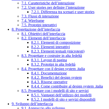
7.1. Caratteristiche dell’interazione
7.2. User stories per definire l’interazione
7.2.1. Differenza tra scenari e user stories
7.3. Flussi di interazione
7.4. Wireframe
7.5. Prototipi interattivi
8. Progettazione dell’interfaccia
8.1. Obiettivi dell’interfaccia
8.2. Elementi dell’interfaccia
8.2.1. Elementi di composizione
8.2.2. Elementi interattivi
8.2.3. Elementi testuali (microtesti)
8.3. Progettare e costruire in alta fedeltà
8.3.1. Layout di pagina
8.3.2. Prototipi in alta fedeltà
8.4. Progettare con il design system .italia
8.4.1. Documentazione
8.4.2. Benefici del design system
8.4.3. Risorse operative
8.4.4. Come contribuire al design system .italia
8.5. Progettare con i modelli di sito e servizi
8.5.1. Vantaggi dell’utilizzo dei modelli
8.5.2. I modelli di sito e servizi disponibili
9. Sviluppo dell’interfaccia
9.1. Approccio allo sviluppo