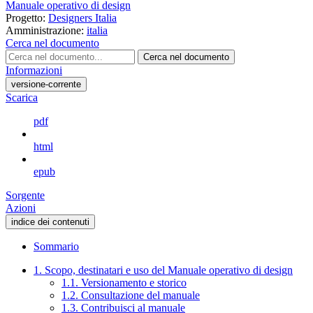
Manuale operativo di design
Progetto:
Designers Italia
Amministrazione:
italia
Cerca nel documento
Cerca nel documento
Informazioni
versione-corrente
Scarica
pdf
html
epub
Sorgente
Azioni
indice dei contenuti
Sommario
1. Scopo, destinatari e uso del Manuale operativo di design
1.1. Versionamento e storico
1.2. Consultazione del manuale
1.3. Contribuisci al manuale