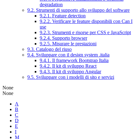
degradation
9.2. Strumenti di supporto allo sviluppo del software
9.2.1. Feature detection
9.2.2. Verificare le feature disponibili con Can I
use
9.2.3. Strumenti e risorse per CSS e JavaScript
9.2.4. Supporto browser
9.2.5. Misurare le prestazioni
9.3. Catalogo del riuso
9.4. Sviluppare con il design system .italia
9.4.1. Il framework Bootstrap Italia
9.4.2. Il kit di sviluppo React
9.4.3. Il kit di sviluppo Angular
9.5. Sviluppare con i modelli di sito e servizi
None
None
A
B
C
D
E
I
M