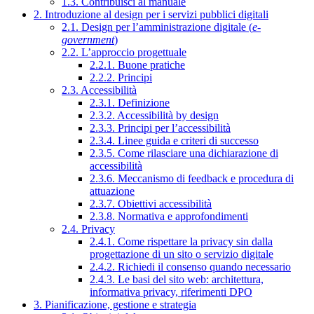
1.3. Contribuisci al manuale
2. Introduzione al design per i servizi pubblici digitali
2.1. Design per l’amministrazione digitale (
e-
government
)
2.2. L’approccio progettuale
2.2.1. Buone pratiche
2.2.2. Principi
2.3. Accessibilità
2.3.1. Definizione
2.3.2. Accessibilità by design
2.3.3. Principi per l’accessibilità
2.3.4. Linee guida e criteri di successo
2.3.5. Come rilasciare una dichiarazione di
accessibilità
2.3.6. Meccanismo di feedback e procedura di
attuazione
2.3.7. Obiettivi accessibilità
2.3.8. Normativa e approfondimenti
2.4. Privacy
2.4.1. Come rispettare la privacy sin dalla
progettazione di un sito o servizio digitale
2.4.2. Richiedi il consenso quando necessario
2.4.3. Le basi del sito web: architettura,
informativa privacy, riferimenti DPO
3. Pianificazione, gestione e strategia