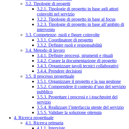
3.2. Tipologie di progetti
3.2.1. Tipologie di progetto in base agli attori
coinvolti nel servizio
3.2.2. Tipologie di progetto in base al focus
3.2.3. Tipologie di progetto in base all’ambito di
intervento
3.3. Competenze, ruoli e figure coinvolte
3.3.1. Coordinatore di progetto
3.3.2. Definire ruoli e responsabilità
3.4. Metodo di lavoro
3.4.1. Definire processi, strumenti e rituali
3.4.2. Curare la documentazione di progetto
3.4.3. Organizzare tavoli tecnici collaborativi
3.4.4. Prendere decisioni
3.5. Il processo progettuale
3.5.1. Organizzare il progetto e la sua gestione
3.5.2. Comprendere il contesto d’uso del servizio
pubblico
3.5.3. Progettare i processi e i
touchpoint
del
servizio
3.5.4. Realizzare l’interfaccia utente del servizio
3.5.5. Validare la soluzione ottenuta
4. Ricerca progettuale
4.1. Ricerca primaria
4.1.1. Interviste