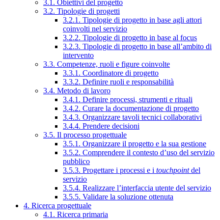
3.1. Obiettivi del progetto
3.2. Tipologie di progetti
3.2.1. Tipologie di progetto in base agli attori
coinvolti nel servizio
3.2.2. Tipologie di progetto in base al focus
3.2.3. Tipologie di progetto in base all’ambito di
intervento
3.3. Competenze, ruoli e figure coinvolte
3.3.1. Coordinatore di progetto
3.3.2. Definire ruoli e responsabilità
3.4. Metodo di lavoro
3.4.1. Definire processi, strumenti e rituali
3.4.2. Curare la documentazione di progetto
3.4.3. Organizzare tavoli tecnici collaborativi
3.4.4. Prendere decisioni
3.5. Il processo progettuale
3.5.1. Organizzare il progetto e la sua gestione
3.5.2. Comprendere il contesto d’uso del servizio
pubblico
3.5.3. Progettare i processi e i
touchpoint
del
servizio
3.5.4. Realizzare l’interfaccia utente del servizio
3.5.5. Validare la soluzione ottenuta
4. Ricerca progettuale
4.1. Ricerca primaria