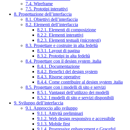
7.4. Wireframe
7.5. Prototipi interattivi
8. Progettazione dell’interfaccia
8.1. Obiettivi dell’interfaccia
8.2. Elementi dell’interfaccia
8.2.1. Elementi di composizione
8.2.2. Elementi interattivi
8.2.3. Elementi testuali (microtesti)
8.3. Progettare e costruire in alta fedeltà
8.3.1. Layout di pagina
8.3.2. Prototipi in alta fedeltà
8.4. Progettare con il design system .italia
8.4.1. Documentazione
8.4.2. Benefici del design system
8.4.3. Risorse operative
8.4.4. Come contribuire al design system .italia
8.5. Progettare con i modelli di sito e servizi
8.5.1. Vantaggi dell’utilizzo dei modelli
8.5.2. I modelli di sito e servizi disponibili
9. Sviluppo dell’interfaccia
9.1. Approccio allo sviluppo
9.1.1. Attività preliminari
9.1.2. Web design responsivo e accessibile
9.1.3. Mobile first
9.1.4. Progressive enhancement e Graceful