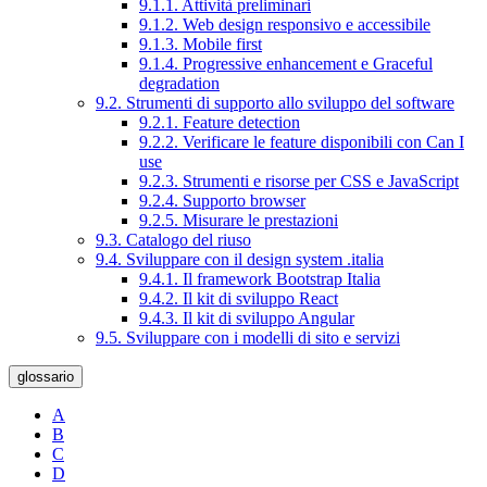
9.1.1. Attività preliminari
9.1.2. Web design responsivo e accessibile
9.1.3. Mobile first
9.1.4. Progressive enhancement e Graceful
degradation
9.2. Strumenti di supporto allo sviluppo del software
9.2.1. Feature detection
9.2.2. Verificare le feature disponibili con Can I
use
9.2.3. Strumenti e risorse per CSS e JavaScript
9.2.4. Supporto browser
9.2.5. Misurare le prestazioni
9.3. Catalogo del riuso
9.4. Sviluppare con il design system .italia
9.4.1. Il framework Bootstrap Italia
9.4.2. Il kit di sviluppo React
9.4.3. Il kit di sviluppo Angular
9.5. Sviluppare con i modelli di sito e servizi
glossario
A
B
C
D