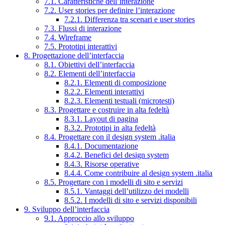
7.1. Caratteristiche dell’interazione
7.2. User stories per definire l’interazione
7.2.1. Differenza tra scenari e user stories
7.3. Flussi di interazione
7.4. Wireframe
7.5. Prototipi interattivi
8. Progettazione dell’interfaccia
8.1. Obiettivi dell’interfaccia
8.2. Elementi dell’interfaccia
8.2.1. Elementi di composizione
8.2.2. Elementi interattivi
8.2.3. Elementi testuali (microtesti)
8.3. Progettare e costruire in alta fedeltà
8.3.1. Layout di pagina
8.3.2. Prototipi in alta fedeltà
8.4. Progettare con il design system .italia
8.4.1. Documentazione
8.4.2. Benefici del design system
8.4.3. Risorse operative
8.4.4. Come contribuire al design system .italia
8.5. Progettare con i modelli di sito e servizi
8.5.1. Vantaggi dell’utilizzo dei modelli
8.5.2. I modelli di sito e servizi disponibili
9. Sviluppo dell’interfaccia
9.1. Approccio allo sviluppo