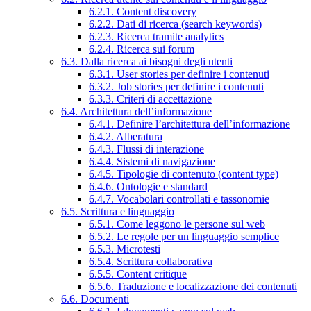
6.2.1. Content discovery
6.2.2. Dati di ricerca (search keywords)
6.2.3. Ricerca tramite analytics
6.2.4. Ricerca sui forum
6.3. Dalla ricerca ai bisogni degli utenti
6.3.1. User stories per definire i contenuti
6.3.2. Job stories per definire i contenuti
6.3.3. Criteri di accettazione
6.4. Architettura dell’informazione
6.4.1. Definire l’architettura dell’informazione
6.4.2. Alberatura
6.4.3. Flussi di interazione
6.4.4. Sistemi di navigazione
6.4.5. Tipologie di contenuto (content type)
6.4.6. Ontologie e standard
6.4.7. Vocabolari controllati e tassonomie
6.5. Scrittura e linguaggio
6.5.1. Come leggono le persone sul web
6.5.2. Le regole per un linguaggio semplice
6.5.3. Microtesti
6.5.4. Scrittura collaborativa
6.5.5. Content critique
6.5.6. Traduzione e localizzazione dei contenuti
6.6. Documenti