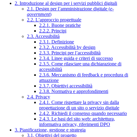
2. Introduzione al design per i servizi pubblici digitali
2.1. Design per l’amministrazione digitale (
e-
government
)
2.2. L’approccio progettuale
2.2.1. Buone pratiche
2.2.2. Principi
2.3. Accessibilità
2.3.1. Definizione
2.3.2. Accessibilità by design
2.3.3. Principi per l’accessibilità
2.3.4. Linee guida e criteri di successo
2.3.5. Come rilasciare una dichiarazione di
accessibilità
2.3.6. Meccanismo di feedback e procedura di
attuazione
2.3.7. Obiettivi accessibilità
2.3.8. Normativa e approfondimenti
2.4. Privacy
2.4.1. Come rispettare la privacy sin dalla
progettazione di un sito o servizio digitale
2.4.2. Richiedi il consenso quando necessario
2.4.3. Le basi del sito web: architettura,
informativa privacy, riferimenti DPO
3. Pianificazione, gestione e strategia
3.1. Obiettivi del progetto