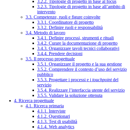
3.2.2. Tipologie di progetto in base al focus
3.2.3. Tipologie di progetto in base all’ambito di
intervento
3.3. Competenze, ruoli e figure coinvolte
3.3.1. Coordinatore di progetto
3.3.2. Definire ruoli e responsabilità
3.4. Metodo di lavoro
3.4.1. Definire processi, strumenti e rituali
3.4.2. Curare la documentazione di progetto
3.4.3. Organizzare tavoli tecnici collaborativi
3.4.4. Prendere decisioni
3.5. Il processo progettuale
3.5.1. Organizzare il progetto e la sua gestione
3.5.2. Comprendere il contesto d’uso del servizio
pubblico
3.5.3. Progettare i processi e i
touchpoint
del
servizio
3.5.4. Realizzare l’interfaccia utente del servizio
3.5.5. Validare la soluzione ottenuta
4. Ricerca progettuale
4.1. Ricerca primaria
4.1.1. Interviste
4.1.2. Questionari
4.1.3. Test di usabilità
4.1.4. Web analytics