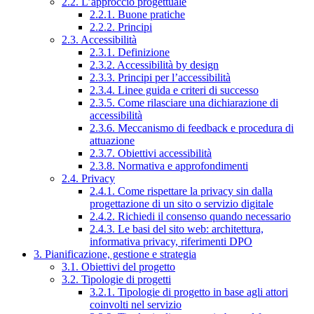
2.2. L’approccio progettuale
2.2.1. Buone pratiche
2.2.2. Principi
2.3. Accessibilità
2.3.1. Definizione
2.3.2. Accessibilità by design
2.3.3. Principi per l’accessibilità
2.3.4. Linee guida e criteri di successo
2.3.5. Come rilasciare una dichiarazione di
accessibilità
2.3.6. Meccanismo di feedback e procedura di
attuazione
2.3.7. Obiettivi accessibilità
2.3.8. Normativa e approfondimenti
2.4. Privacy
2.4.1. Come rispettare la privacy sin dalla
progettazione di un sito o servizio digitale
2.4.2. Richiedi il consenso quando necessario
2.4.3. Le basi del sito web: architettura,
informativa privacy, riferimenti DPO
3. Pianificazione, gestione e strategia
3.1. Obiettivi del progetto
3.2. Tipologie di progetti
3.2.1. Tipologie di progetto in base agli attori
coinvolti nel servizio