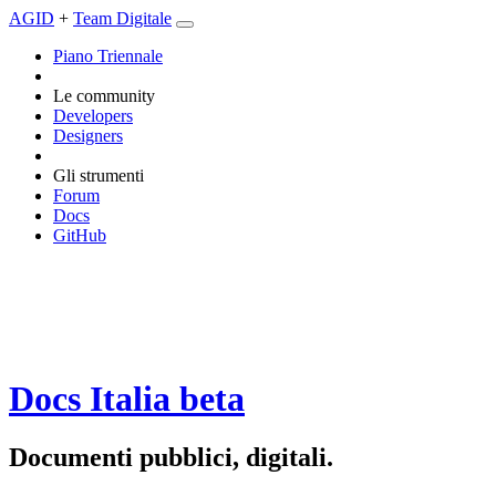
AGID
+
Team Digitale
Piano Triennale
Le community
Developers
Designers
Gli strumenti
Forum
Docs
GitHub
Docs Italia
beta
Documenti pubblici, digitali.