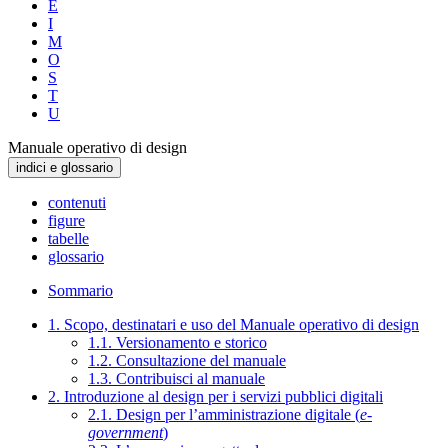
E
I
M
O
S
T
U
Manuale operativo di design
indici e glossario
contenuti
figure
tabelle
glossario
Sommario
1. Scopo, destinatari e uso del Manuale operativo di design
1.1. Versionamento e storico
1.2. Consultazione del manuale
1.3. Contribuisci al manuale
2. Introduzione al design per i servizi pubblici digitali
2.1. Design per l’amministrazione digitale (
e-
government
)