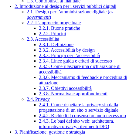
1.3. Contribuisci al manuale
2. Introduzione al design per i servizi pubblici digitali
2.1. Design per l’amministrazione digitale (
e-
government
)
2.2. L’approccio progettuale
2.2.1. Buone pratiche
2.2.2. Principi
2.3. Accessibilità
2.3.1. Definizione
2.3.2. Accessibilità by design
2.3.3. Principi per l’accessibilità
2.3.4. Linee guida e criteri di successo
2.3.5. Come rilasciare una dichiarazione di
accessibilità
2.3.6. Meccanismo di feedback e procedura di
attuazione
2.3.7. Obiettivi accessibilità
2.3.8. Normativa e approfondimenti
2.4. Privacy
2.4.1. Come rispettare la privacy sin dalla
progettazione di un sito o servizio digitale
2.4.2. Richiedi il consenso quando necessario
2.4.3. Le basi del sito web: architettura,
informativa privacy, riferimenti DPO
3. Pianificazione, gestione e strategia