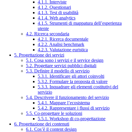
4.1.1. Interviste
4.1.2. Questionari
4.1.3. Test di usabilità
4.1.4. Web analytics
4.1.5. Strumenti di mappatura dell’esperienza
utente
4.2. Ricerca secondaria
4.2.1. Ricerca documentale
4.2.2. Analisi benchmark
4.2.3. Valutazione euristica
5. Progettazione dei servizi
5.1. Cosa sono i servizi e il service design
5.2. Progettare servizi pubblici digitali
5.3. Definire il modello di servizio
5.3.1. Identificare gli attori coinvolti
5.3.2. Formulare la proposta di valore
5.3.3. Inquadrare gli elementi costitutivi del
servizio
5.4. Descrivere il funzionamento del servizio
5.4.1. Mappare l’ecosistema
5.4.2. Rappresentare i flussi di servizio
5.5. Co-progettare le soluzioni
5.5.1. Workshop di co-progettazione
6. Progettazione dei contenuti
6.1. Cos’è il content design