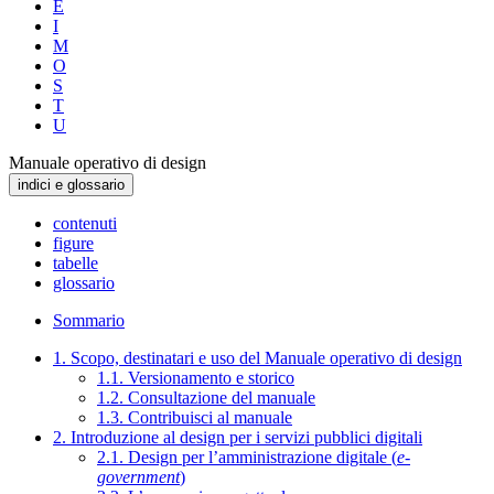
E
I
M
O
S
T
U
Manuale operativo di design
indici e glossario
contenuti
figure
tabelle
glossario
Sommario
1. Scopo, destinatari e uso del Manuale operativo di design
1.1. Versionamento e storico
1.2. Consultazione del manuale
1.3. Contribuisci al manuale
2. Introduzione al design per i servizi pubblici digitali
2.1. Design per l’amministrazione digitale (
e-
government
)