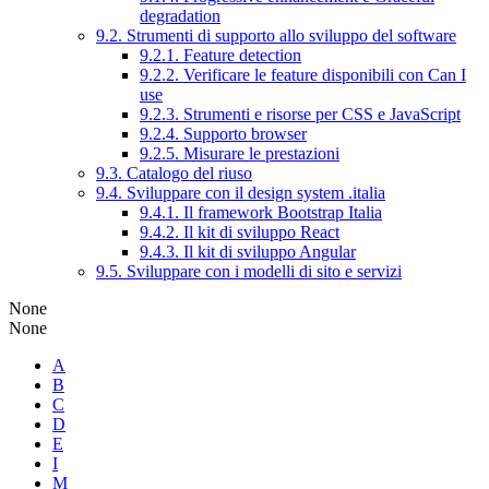
degradation
9.2. Strumenti di supporto allo sviluppo del software
9.2.1. Feature detection
9.2.2. Verificare le feature disponibili con Can I
use
9.2.3. Strumenti e risorse per CSS e JavaScript
9.2.4. Supporto browser
9.2.5. Misurare le prestazioni
9.3. Catalogo del riuso
9.4. Sviluppare con il design system .italia
9.4.1. Il framework Bootstrap Italia
9.4.2. Il kit di sviluppo React
9.4.3. Il kit di sviluppo Angular
9.5. Sviluppare con i modelli di sito e servizi
None
None
A
B
C
D
E
I
M