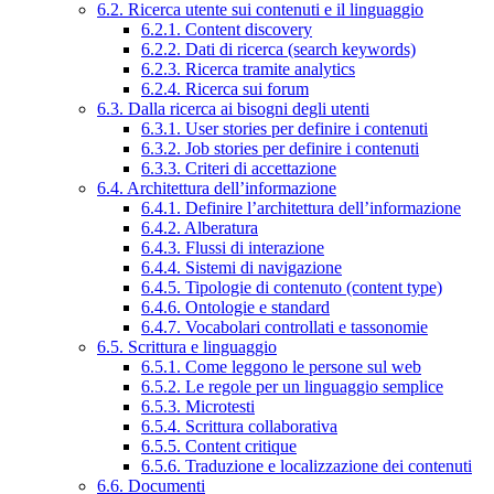
6.2. Ricerca utente sui contenuti e il linguaggio
6.2.1. Content discovery
6.2.2. Dati di ricerca (search keywords)
6.2.3. Ricerca tramite analytics
6.2.4. Ricerca sui forum
6.3. Dalla ricerca ai bisogni degli utenti
6.3.1. User stories per definire i contenuti
6.3.2. Job stories per definire i contenuti
6.3.3. Criteri di accettazione
6.4. Architettura dell’informazione
6.4.1. Definire l’architettura dell’informazione
6.4.2. Alberatura
6.4.3. Flussi di interazione
6.4.4. Sistemi di navigazione
6.4.5. Tipologie di contenuto (content type)
6.4.6. Ontologie e standard
6.4.7. Vocabolari controllati e tassonomie
6.5. Scrittura e linguaggio
6.5.1. Come leggono le persone sul web
6.5.2. Le regole per un linguaggio semplice
6.5.3. Microtesti
6.5.4. Scrittura collaborativa
6.5.5. Content critique
6.5.6. Traduzione e localizzazione dei contenuti
6.6. Documenti