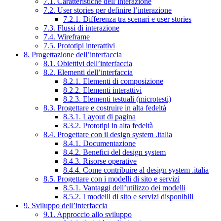
7.1. Caratteristiche dell’interazione
7.2. User stories per definire l’interazione
7.2.1. Differenza tra scenari e user stories
7.3. Flussi di interazione
7.4. Wireframe
7.5. Prototipi interattivi
8. Progettazione dell’interfaccia
8.1. Obiettivi dell’interfaccia
8.2. Elementi dell’interfaccia
8.2.1. Elementi di composizione
8.2.2. Elementi interattivi
8.2.3. Elementi testuali (microtesti)
8.3. Progettare e costruire in alta fedeltà
8.3.1. Layout di pagina
8.3.2. Prototipi in alta fedeltà
8.4. Progettare con il design system .italia
8.4.1. Documentazione
8.4.2. Benefici del design system
8.4.3. Risorse operative
8.4.4. Come contribuire al design system .italia
8.5. Progettare con i modelli di sito e servizi
8.5.1. Vantaggi dell’utilizzo dei modelli
8.5.2. I modelli di sito e servizi disponibili
9. Sviluppo dell’interfaccia
9.1. Approccio allo sviluppo