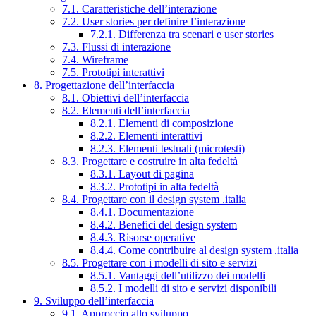
7.1. Caratteristiche dell’interazione
7.2. User stories per definire l’interazione
7.2.1. Differenza tra scenari e user stories
7.3. Flussi di interazione
7.4. Wireframe
7.5. Prototipi interattivi
8. Progettazione dell’interfaccia
8.1. Obiettivi dell’interfaccia
8.2. Elementi dell’interfaccia
8.2.1. Elementi di composizione
8.2.2. Elementi interattivi
8.2.3. Elementi testuali (microtesti)
8.3. Progettare e costruire in alta fedeltà
8.3.1. Layout di pagina
8.3.2. Prototipi in alta fedeltà
8.4. Progettare con il design system .italia
8.4.1. Documentazione
8.4.2. Benefici del design system
8.4.3. Risorse operative
8.4.4. Come contribuire al design system .italia
8.5. Progettare con i modelli di sito e servizi
8.5.1. Vantaggi dell’utilizzo dei modelli
8.5.2. I modelli di sito e servizi disponibili
9. Sviluppo dell’interfaccia
9.1. Approccio allo sviluppo