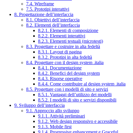
7.4. Wireframe
7.5. Prototipi interattivi
8. Progettazione dell’interfaccia
8.1. Obiettivi dell’interfaccia
8.2. Elementi dell’interfaccia
8.2.1. Elementi di composizione
8.2.2. Elementi interattivi
8.2.3. Elementi testuali (microtesti)
8.3. Progettare e costruire in alta fedeltà
8.3.1. Layout di pagina
8.3.2. Prototipi in alta fedeltà
8.4. Progettare con il design system .italia
8.4.1. Documentazione
8.4.2. Benefici del design system
8.4.3. Risorse operative
8.4.4. Come contribuire al design system .italia
8.5. Progettare con i modelli di sito e servizi
8.5.1. Vantaggi dell’utilizzo dei modelli
8.5.2. I modelli di sito e servizi disponibili
9. Sviluppo dell’interfaccia
9.1. Approccio allo sviluppo
9.1.1. Attività preliminari
9.1.2. Web design responsivo e accessibile
9.1.3. Mobile first
9.1.4. Progressive enhancement e Graceful