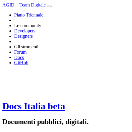
AGID
+
Team Digitale
Piano Triennale
Le community
Developers
Designers
Gli strumenti
Forum
Docs
GitHub
Docs Italia
beta
Documenti pubblici, digitali.