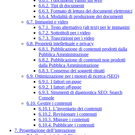
6.6.1. I documenti vanno sul web
6.6.2. Tipi di documenti
6.6.3. Formato di lettura dei documenti elettronici
6.6.4. Modalità di produzione dei documenti
6.7. Immagini e video
6.7.1. Testo alternativo (alt text) per le immagini
6.7.2. Sottotitoli per i video
6.7.3. Trascrizioni per i video
6.8. Proprietà intellettuale e privacy
6.8.1. Pubblicazione di contenuti prodotti dalla
Pubblica Amministrazione
6.8.2. Pubblicazione di contenuti non prodotti
dalla Pubblica Amministrazione
6.8.3. Consenso dei soggetti ritratti
6.9. Ottimizzazione per i motori di ricerca (SEO)
6.9.1. I fattori
on-page
6.9.2. I fattori
off-page
6.9.3. Strumenti di diagnostica SEO: Search
Console
6.10. Gestire i contenuti
6.10.1. L’inventario dei contenuti
6.10.2. Revisionare i contenuti
6.10.3. Migrare i contenuti
6.10.4. Pubblicare i contenuti
7. Progettazione dell’interazione