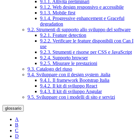
9.1.1. Attività preliminari
9.1.2. Web design responsivo e accessibile
9.1.3. Mobile first
9.1.4. Progressive enhancement e Graceful
degradation
9.2. Strumenti di supporto allo sviluppo del software
9.2.1. Feature detection
9.2.2. Verificare le feature disponibili con Can I
use
9.2.3. Strumenti e risorse per CSS e JavaScript
9.2.4. Supporto browser
9.2.5. Misurare le prestazioni
9.3. Catalogo del riuso
9.4. Sviluppare con il design system .italia
9.4.1. Il framework Bootstrap Italia
9.4.2. Il kit di sviluppo React
9.4.3. Il kit di sviluppo Angular
9.5. Sviluppare con i modelli di sito e servizi
glossario
A
B
C
D