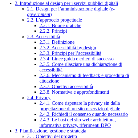
2. Introduzione al design per i servizi pubblici digitali
2.1. Design per l’amministrazione digitale (
e-
government
)
2.2. L’approccio progettuale
2.2.1. Buone pratiche
2.2.2. Principi
2.3. Accessibilità
2.3.1. Definizione
2.3.2. Accessibilità by design
2.3.3. Principi per l’accessibilità
2.3.4. Linee guida e criteri di successo
2.3.5. Come rilasciare una dichiarazione di
accessibilità
2.3.6. Meccanismo di feedback e procedura di
attuazione
2.3.7. Obiettivi accessibilità
2.3.8. Normativa e approfondimenti
2.4. Privacy
2.4.1. Come rispettare la privacy sin dalla
progettazione di un sito o servizio digitale
2.4.2. Richiedi il consenso quando necessario
2.4.3. Le basi del sito web: architettura,
informativa privacy, riferimenti DPO
3. Pianificazione, gestione e strategia
3.1. Obiettivi del progetto