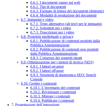
6.6.1. I documenti vanno sul web
6.6.2. Tipi di documenti
6.6.3. Formato di lettura dei documenti elettronici
6.6.4. Modalità di produzione dei documenti
6.7. Immagini e video
6.7.1. Testo alternativo (alt text) per le immagini
6.7.2. Sottotitoli per i video
6.7.3. Trascrizioni per i video
6.8. Proprietà intellettuale e privacy
6.8.1. Pubblicazione di contenuti prodotti dalla
Pubblica Amministrazione
6.8.2. Pubblicazione di contenuti non prodotti
dalla Pubblica Amministrazione
6.8.3. Consenso dei soggetti ritratti
6.9. Ottimizzazione per i motori di ricerca (SEO)
6.9.1. I fattori
on-page
6.9.2. I fattori
off-page
6.9.3. Strumenti di diagnostica SEO: Search
Console
6.10. Gestire i contenuti
6.10.1. L’inventario dei contenuti
6.10.2. Revisionare i contenuti
6.10.3. Migrare i contenuti
6.10.4. Pubblicare i contenuti
7. Progettazione dell’interazione