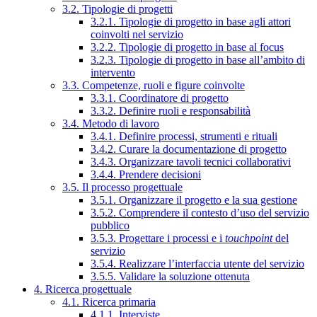
3.2. Tipologie di progetti
3.2.1. Tipologie di progetto in base agli attori
coinvolti nel servizio
3.2.2. Tipologie di progetto in base al focus
3.2.3. Tipologie di progetto in base all’ambito di
intervento
3.3. Competenze, ruoli e figure coinvolte
3.3.1. Coordinatore di progetto
3.3.2. Definire ruoli e responsabilità
3.4. Metodo di lavoro
3.4.1. Definire processi, strumenti e rituali
3.4.2. Curare la documentazione di progetto
3.4.3. Organizzare tavoli tecnici collaborativi
3.4.4. Prendere decisioni
3.5. Il processo progettuale
3.5.1. Organizzare il progetto e la sua gestione
3.5.2. Comprendere il contesto d’uso del servizio
pubblico
3.5.3. Progettare i processi e i
touchpoint
del
servizio
3.5.4. Realizzare l’interfaccia utente del servizio
3.5.5. Validare la soluzione ottenuta
4. Ricerca progettuale
4.1. Ricerca primaria
4.1.1. Interviste