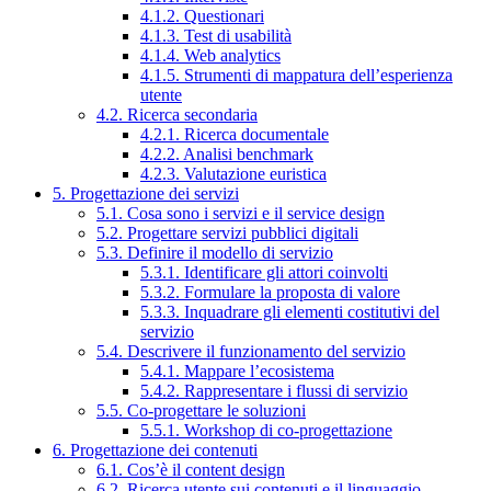
4.1.2. Questionari
4.1.3. Test di usabilità
4.1.4. Web analytics
4.1.5. Strumenti di mappatura dell’esperienza
utente
4.2. Ricerca secondaria
4.2.1. Ricerca documentale
4.2.2. Analisi benchmark
4.2.3. Valutazione euristica
5. Progettazione dei servizi
5.1. Cosa sono i servizi e il service design
5.2. Progettare servizi pubblici digitali
5.3. Definire il modello di servizio
5.3.1. Identificare gli attori coinvolti
5.3.2. Formulare la proposta di valore
5.3.3. Inquadrare gli elementi costitutivi del
servizio
5.4. Descrivere il funzionamento del servizio
5.4.1. Mappare l’ecosistema
5.4.2. Rappresentare i flussi di servizio
5.5. Co-progettare le soluzioni
5.5.1. Workshop di co-progettazione
6. Progettazione dei contenuti
6.1. Cos’è il content design
6.2. Ricerca utente sui contenuti e il linguaggio