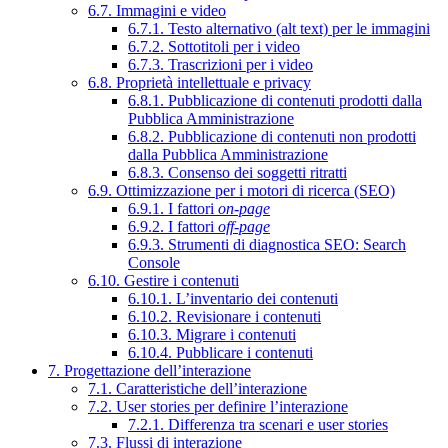
6.7. Immagini e video
6.7.1. Testo alternativo (alt text) per le immagini
6.7.2. Sottotitoli per i video
6.7.3. Trascrizioni per i video
6.8. Proprietà intellettuale e privacy
6.8.1. Pubblicazione di contenuti prodotti dalla
Pubblica Amministrazione
6.8.2. Pubblicazione di contenuti non prodotti
dalla Pubblica Amministrazione
6.8.3. Consenso dei soggetti ritratti
6.9. Ottimizzazione per i motori di ricerca (SEO)
6.9.1. I fattori
on-page
6.9.2. I fattori
off-page
6.9.3. Strumenti di diagnostica SEO: Search
Console
6.10. Gestire i contenuti
6.10.1. L’inventario dei contenuti
6.10.2. Revisionare i contenuti
6.10.3. Migrare i contenuti
6.10.4. Pubblicare i contenuti
7. Progettazione dell’interazione
7.1. Caratteristiche dell’interazione
7.2. User stories per definire l’interazione
7.2.1. Differenza tra scenari e user stories
7.3. Flussi di interazione