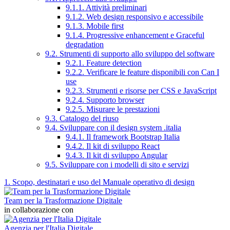
9.1.1. Attività preliminari
9.1.2. Web design responsivo e accessibile
9.1.3. Mobile first
9.1.4. Progressive enhancement e Graceful
degradation
9.2. Strumenti di supporto allo sviluppo del software
9.2.1. Feature detection
9.2.2. Verificare le feature disponibili con Can I
use
9.2.3. Strumenti e risorse per CSS e JavaScript
9.2.4. Supporto browser
9.2.5. Misurare le prestazioni
9.3. Catalogo del riuso
9.4. Sviluppare con il design system .italia
9.4.1. Il framework Bootstrap Italia
9.4.2. Il kit di sviluppo React
9.4.3. Il kit di sviluppo Angular
9.5. Sviluppare con i modelli di sito e servizi
1. Scopo, destinatari e uso del Manuale operativo di design
Team per la Trasformazione Digitale
in collaborazione con
Agenzia per l'Italia Digitale