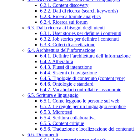
6.2.1. Content discovery
6.2.2. Dati di ricerca (search keywords)
6.2.3. Ricerca tramite analytics
6.2.4. Ricerca sui forum
6.3. Dalla ricerca ai bisogni degli utenti
6.3.1. User stories per definire i contenuti
6.3.2. Job stories per definire i contenuti
6.3.3. Criteri di accettazione
6.4. Architettura dell’informazione
6.4.1. Definire l’architettura dell’informazione
6.4.2. Alberatura
6.4.3. Flussi di interazione
6.4.4. Sistemi di navigazione
6.4.5. Tipologie di contenuto (content type)
6.4.6. Ontologie e standard
6.4.7. Vocabolari controllati e tassonomie
6.5. Scrittura e linguaggio
6.5.1. Come leggono le persone sul web
6.5.2. Le regole per un linguaggio semplice
6.5.3. Microtesti
6.5.4. Scrittura collaborativa
6.5.5. Content critique
6.5.6. Traduzione e localizzazione dei contenuti
6.6. Documenti