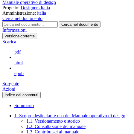
Manuale operativo di design
Progetto:
Designers Italia
Amministrazione:
italia
Cerca nel documento
Cerca nel documento
Informazioni
versione-corrente
Scarica
pdf
html
epub
Sorgente
Azioni
indice dei contenuti
Sommario
1. Scopo, destinatari e uso del Manuale operativo di design
1.1. Versionamento e storico
1.2. Consultazione del manuale
1.3. Contribuisci al manuale