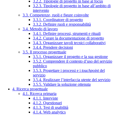
3.2.2. Tipologie di progetto in base al focus
3.2.3. Tipologie di progetto in base all’ambito di
intervento
3.3. Competenze, ruoli e figure coinvolte
3.3.1. Coordinatore di progetto
3.3.2. Definire ruoli e responsabilità
3.4. Metodo di lavoro
3.4.1. Definire processi, strumenti e rituali
3.4.2. Curare la documentazione di progetto
3.4.3. Organizzare tavoli tecnici collaborativi
3.4.4. Prendere decisioni
3.5. Il processo progettuale
3.5.1. Organizzare il progetto e la sua gestione
3.5.2. Comprendere il contesto d’uso del servizio
pubblico
3.5.3. Progettare i processi e i
touchpoint
del
servizio
3.5.4. Realizzare l’interfaccia utente del servizio
3.5.5. Validare la soluzione ottenuta
4. Ricerca progettuale
4.1. Ricerca primaria
4.1.1. Interviste
4.1.2. Questionari
4.1.3. Test di usabilità
4.1.4. Web analytics