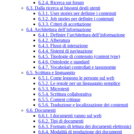
6.2.4. Ricerca sui forum
6.3. Dalla ricerca ai bisogni degli utenti
6.3.1. User stories per definire i contenuti
6.3.2. Job stories per definire i contenuti
6.3.3. Criteri di accettazione
6.4. Architettura dell’informazione
6.4.1. Definire l’architettura dell’informazione
6.4.2. Alberatura
6.4.3. Flussi di interazione
6.4.4. Sistemi di navigazione
6.4.5. Tipologie di contenuto (content type)
6.4.6. Ontologie e standard
6.4.7. Vocabolari controllati e tassonomie
6.5. Scrittura e linguaggio
6.5.1. Come leggono le persone sul web
6.5.2. Le regole per un linguaggio semplice
6.5.3. Microtesti
6.5.4. Scrittura collaborativa
6.5.5. Content critique
6.5.6. Traduzione e localizzazione dei contenuti
6.6. Documenti
6.6.1. I documenti vanno sul web
6.6.2. Tipi di documenti
6.6.3. Formato di lettura dei documenti elettronici
6.6.4. Modalità di produzione dei documenti