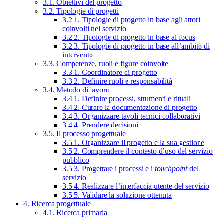
3.1. Obiettivi del progetto
3.2. Tipologie di progetti
3.2.1. Tipologie di progetto in base agli attori
coinvolti nel servizio
3.2.2. Tipologie di progetto in base al focus
3.2.3. Tipologie di progetto in base all’ambito di
intervento
3.3. Competenze, ruoli e figure coinvolte
3.3.1. Coordinatore di progetto
3.3.2. Definire ruoli e responsabilità
3.4. Metodo di lavoro
3.4.1. Definire processi, strumenti e rituali
3.4.2. Curare la documentazione di progetto
3.4.3. Organizzare tavoli tecnici collaborativi
3.4.4. Prendere decisioni
3.5. Il processo progettuale
3.5.1. Organizzare il progetto e la sua gestione
3.5.2. Comprendere il contesto d’uso del servizio
pubblico
3.5.3. Progettare i processi e i
touchpoint
del
servizio
3.5.4. Realizzare l’interfaccia utente del servizio
3.5.5. Validare la soluzione ottenuta
4. Ricerca progettuale
4.1. Ricerca primaria