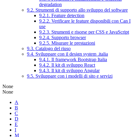
degradation
9.2. Strumenti di supporto allo sviluppo del software
9.2.1. Feature detection
9.2.2. Verificare le feature disponibili con Can I
use
9.2.3. Strumenti e risorse per CSS e JavaScript
9.2.4. Supporto browser
9.2.5. Misurare le prestazioni
9.3. Catalogo del riuso
9.4. Sviluppare con il design system .italia
9.4.1. Il framework Bootstrap Italia
9.4.2. Il kit di sviluppo React
9.4.3. Il kit di sviluppo Angular
9.5. Sviluppare con i modelli di sito e servizi
None
None
A
B
C
D
E
I
M