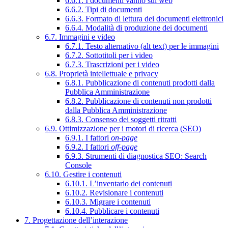
6.6.1. I documenti vanno sul web
6.6.2. Tipi di documenti
6.6.3. Formato di lettura dei documenti elettronici
6.6.4. Modalità di produzione dei documenti
6.7. Immagini e video
6.7.1. Testo alternativo (alt text) per le immagini
6.7.2. Sottotitoli per i video
6.7.3. Trascrizioni per i video
6.8. Proprietà intellettuale e privacy
6.8.1. Pubblicazione di contenuti prodotti dalla
Pubblica Amministrazione
6.8.2. Pubblicazione di contenuti non prodotti
dalla Pubblica Amministrazione
6.8.3. Consenso dei soggetti ritratti
6.9. Ottimizzazione per i motori di ricerca (SEO)
6.9.1. I fattori
on-page
6.9.2. I fattori
off-page
6.9.3. Strumenti di diagnostica SEO: Search
Console
6.10. Gestire i contenuti
6.10.1. L’inventario dei contenuti
6.10.2. Revisionare i contenuti
6.10.3. Migrare i contenuti
6.10.4. Pubblicare i contenuti
7. Progettazione dell’interazione