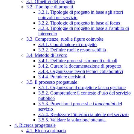
3.1. Obiettivi del progetto
3.2. Tipologie di progetti
3.2.1. Tipologie di progetto in base agli attori
coinvolti nel servizio
3.2.2. Tipologie di progetto in base al focus
3.2.3. Tipologie di progetto in base all’ambito di
intervento
3.3. Competenze, ruoli e figure coinvolte
3.3.1. Coordinatore di progetto
3.3.2. Definire ruoli e responsabilità
3.4. Metodo di lavoro
3.4.1. Definire processi, strumenti e rituali
3.4.2. Curare la documentazione di progetto
3.4.3. Organizzare tavoli tecnici collaborativi
3.4.4. Prendere decisioni
3.5. Il processo progettuale
3.5.1. Organizzare il progetto e la sua gestione
3.5.2. Comprendere il contesto d’uso del servizio
pubblico
3.5.3. Progettare i processi e i
touchpoint
del
servizio
3.5.4. Realizzare l’interfaccia utente del servizio
3.5.5. Validare la soluzione ottenuta
4. Ricerca progettuale
4.1. Ricerca primaria