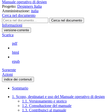
Manuale operativo di design
Progetto:
Designers Italia
Amministrazione:
italia
Cerca nel documento
Cerca nel documento
Informazioni
versione-corrente
Scarica
pdf
html
epub
Sorgente
Azioni
indice dei contenuti
Sommario
1. Scopo, destinatari e uso del Manuale operativo di design
1.1. Versionamento e storico
1.2. Consultazione del manuale
1.3. Contribuisci al manuale