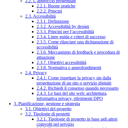
2.2. L’approccio progettuale
2.2.1. Buone pratiche
2.2.2. Principi
2.3. Accessibilità
2.3.1. Definizione
2.3.2. Accessibilità by design
2.3.3. Principi per l’accessibilità
2.3.4. Linee guida e criteri di successo
2.3.5. Come rilasciare una dichiarazione di
accessibilità
2.3.6. Meccanismo di feedback e procedura di
attuazione
2.3.7. Obiettivi accessibilità
2.3.8. Normativa e approfondimenti
2.4. Privacy
2.4.1. Come rispettare la privacy sin dalla
progettazione di un sito o servizio digitale
2.4.2. Richiedi il consenso quando necessario
2.4.3. Le basi del sito web: architettura,
informativa privacy, riferimenti DPO
3. Pianificazione, gestione e strategia
3.1. Obiettivi del progetto
3.2. Tipologie di progetti
3.2.1. Tipologie di progetto in base agli attori
coinvolti nel servizio