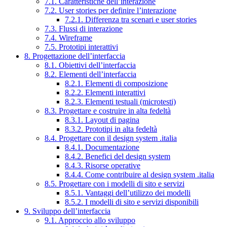
7.1. Caratteristiche dell’interazione
7.2. User stories per definire l’interazione
7.2.1. Differenza tra scenari e user stories
7.3. Flussi di interazione
7.4. Wireframe
7.5. Prototipi interattivi
8. Progettazione dell’interfaccia
8.1. Obiettivi dell’interfaccia
8.2. Elementi dell’interfaccia
8.2.1. Elementi di composizione
8.2.2. Elementi interattivi
8.2.3. Elementi testuali (microtesti)
8.3. Progettare e costruire in alta fedeltà
8.3.1. Layout di pagina
8.3.2. Prototipi in alta fedeltà
8.4. Progettare con il design system .italia
8.4.1. Documentazione
8.4.2. Benefici del design system
8.4.3. Risorse operative
8.4.4. Come contribuire al design system .italia
8.5. Progettare con i modelli di sito e servizi
8.5.1. Vantaggi dell’utilizzo dei modelli
8.5.2. I modelli di sito e servizi disponibili
9. Sviluppo dell’interfaccia
9.1. Approccio allo sviluppo