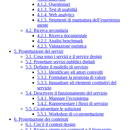
4.1.2. Questionari
4.1.3. Test di usabilità
4.1.4. Web analytics
4.1.5. Strumenti di mappatura dell’esperienza
utente
4.2. Ricerca secondaria
4.2.1. Ricerca documentale
4.2.2. Analisi benchmark
4.2.3. Valutazione euristica
5. Progettazione dei servizi
5.1. Cosa sono i servizi e il service design
5.2. Progettare servizi pubblici digitali
5.3. Definire il modello di servizio
5.3.1. Identificare gli attori coinvolti
5.3.2. Formulare la proposta di valore
5.3.3. Inquadrare gli elementi costitutivi del
servizio
5.4. Descrivere il funzionamento del servizio
5.4.1. Mappare l’ecosistema
5.4.2. Rappresentare i flussi di servizio
5.5. Co-progettare le soluzioni
5.5.1. Workshop di co-progettazione
6. Progettazione dei contenuti
6.1. Cos’è il content design
6.2. Ricerca utente sui contenuti e il linguaggio