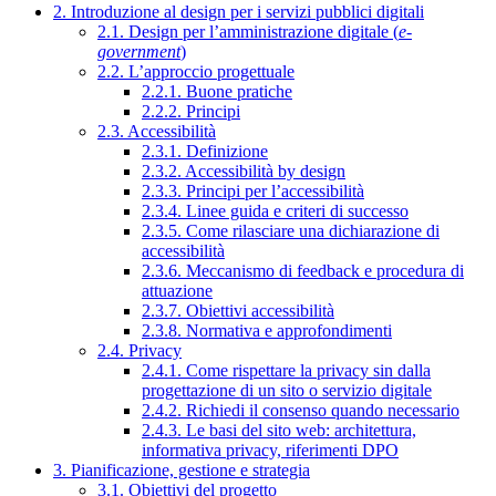
2. Introduzione al design per i servizi pubblici digitali
2.1. Design per l’amministrazione digitale (
e-
government
)
2.2. L’approccio progettuale
2.2.1. Buone pratiche
2.2.2. Principi
2.3. Accessibilità
2.3.1. Definizione
2.3.2. Accessibilità by design
2.3.3. Principi per l’accessibilità
2.3.4. Linee guida e criteri di successo
2.3.5. Come rilasciare una dichiarazione di
accessibilità
2.3.6. Meccanismo di feedback e procedura di
attuazione
2.3.7. Obiettivi accessibilità
2.3.8. Normativa e approfondimenti
2.4. Privacy
2.4.1. Come rispettare la privacy sin dalla
progettazione di un sito o servizio digitale
2.4.2. Richiedi il consenso quando necessario
2.4.3. Le basi del sito web: architettura,
informativa privacy, riferimenti DPO
3. Pianificazione, gestione e strategia
3.1. Obiettivi del progetto