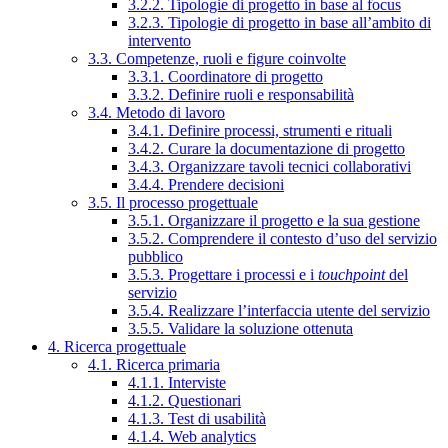
3.2.2. Tipologie di progetto in base al focus
3.2.3. Tipologie di progetto in base all’ambito di
intervento
3.3. Competenze, ruoli e figure coinvolte
3.3.1. Coordinatore di progetto
3.3.2. Definire ruoli e responsabilità
3.4. Metodo di lavoro
3.4.1. Definire processi, strumenti e rituali
3.4.2. Curare la documentazione di progetto
3.4.3. Organizzare tavoli tecnici collaborativi
3.4.4. Prendere decisioni
3.5. Il processo progettuale
3.5.1. Organizzare il progetto e la sua gestione
3.5.2. Comprendere il contesto d’uso del servizio
pubblico
3.5.3. Progettare i processi e i
touchpoint
del
servizio
3.5.4. Realizzare l’interfaccia utente del servizio
3.5.5. Validare la soluzione ottenuta
4. Ricerca progettuale
4.1. Ricerca primaria
4.1.1. Interviste
4.1.2. Questionari
4.1.3. Test di usabilità
4.1.4. Web analytics