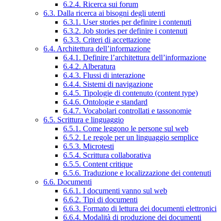
6.2.4. Ricerca sui forum
6.3. Dalla ricerca ai bisogni degli utenti
6.3.1. User stories per definire i contenuti
6.3.2. Job stories per definire i contenuti
6.3.3. Criteri di accettazione
6.4. Architettura dell’informazione
6.4.1. Definire l’architettura dell’informazione
6.4.2. Alberatura
6.4.3. Flussi di interazione
6.4.4. Sistemi di navigazione
6.4.5. Tipologie di contenuto (content type)
6.4.6. Ontologie e standard
6.4.7. Vocabolari controllati e tassonomie
6.5. Scrittura e linguaggio
6.5.1. Come leggono le persone sul web
6.5.2. Le regole per un linguaggio semplice
6.5.3. Microtesti
6.5.4. Scrittura collaborativa
6.5.5. Content critique
6.5.6. Traduzione e localizzazione dei contenuti
6.6. Documenti
6.6.1. I documenti vanno sul web
6.6.2. Tipi di documenti
6.6.3. Formato di lettura dei documenti elettronici
6.6.4. Modalità di produzione dei documenti