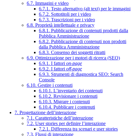
6.7. Immagini e video
6.7.1. Testo alternativo (alt text) per le immagini
6.7.2. Sottotitoli per i video
6.7.3. Trascrizioni per i video
6.8. Proprietà intellettuale e privacy
6.8.1. Pubblicazione di contenuti prodotti dalla
Pubblica Amministrazione
6.8.2. Pubblicazione di contenuti non prodotti
dalla Pubblica Amministrazione
6.8.3. Consenso dei soggetti ritratti
6.9. Ottimizzazione per i motori di ricerca (SEO)
6.9.1. I fattori
on-page
6.9.2. I fattori
off-page
6.9.3. Strumenti di diagnostica SEO: Search
Console
6.10. Gestire i contenuti
6.10.1. L’inventario dei contenuti
6.10.2. Revisionare i contenuti
6.10.3. Migrare i contenuti
6.10.4. Pubblicare i contenuti
7. Progettazione dell’interazione
7.1. Caratteristiche dell’interazione
7.2. User stories per definire l’interazione
7.2.1. Differenza tra scenari e user stories
7.3. Flussi di interazione