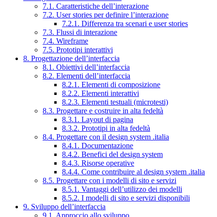
7.1. Caratteristiche dell’interazione
7.2. User stories per definire l’interazione
7.2.1. Differenza tra scenari e user stories
7.3. Flussi di interazione
7.4. Wireframe
7.5. Prototipi interattivi
8. Progettazione dell’interfaccia
8.1. Obiettivi dell’interfaccia
8.2. Elementi dell’interfaccia
8.2.1. Elementi di composizione
8.2.2. Elementi interattivi
8.2.3. Elementi testuali (microtesti)
8.3. Progettare e costruire in alta fedeltà
8.3.1. Layout di pagina
8.3.2. Prototipi in alta fedeltà
8.4. Progettare con il design system .italia
8.4.1. Documentazione
8.4.2. Benefici del design system
8.4.3. Risorse operative
8.4.4. Come contribuire al design system .italia
8.5. Progettare con i modelli di sito e servizi
8.5.1. Vantaggi dell’utilizzo dei modelli
8.5.2. I modelli di sito e servizi disponibili
9. Sviluppo dell’interfaccia
9.1. Approccio allo sviluppo