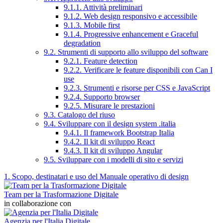
9.1.1. Attività preliminari
9.1.2. Web design responsivo e accessibile
9.1.3. Mobile first
9.1.4. Progressive enhancement e Graceful
degradation
9.2. Strumenti di supporto allo sviluppo del software
9.2.1. Feature detection
9.2.2. Verificare le feature disponibili con Can I
use
9.2.3. Strumenti e risorse per CSS e JavaScript
9.2.4. Supporto browser
9.2.5. Misurare le prestazioni
9.3. Catalogo del riuso
9.4. Sviluppare con il design system .italia
9.4.1. Il framework Bootstrap Italia
9.4.2. Il kit di sviluppo React
9.4.3. Il kit di sviluppo Angular
9.5. Sviluppare con i modelli di sito e servizi
1. Scopo, destinatari e uso del Manuale operativo di design
Team per la Trasformazione Digitale
in collaborazione con
Agenzia per l'Italia Digitale