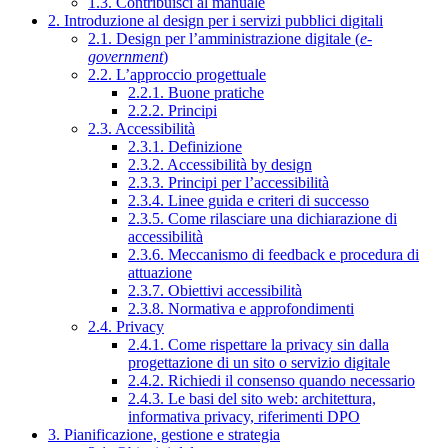
1.3. Contribuisci al manuale
2. Introduzione al design per i servizi pubblici digitali
2.1. Design per l’amministrazione digitale (
e-
government
)
2.2. L’approccio progettuale
2.2.1. Buone pratiche
2.2.2. Principi
2.3. Accessibilità
2.3.1. Definizione
2.3.2. Accessibilità by design
2.3.3. Principi per l’accessibilità
2.3.4. Linee guida e criteri di successo
2.3.5. Come rilasciare una dichiarazione di
accessibilità
2.3.6. Meccanismo di feedback e procedura di
attuazione
2.3.7. Obiettivi accessibilità
2.3.8. Normativa e approfondimenti
2.4. Privacy
2.4.1. Come rispettare la privacy sin dalla
progettazione di un sito o servizio digitale
2.4.2. Richiedi il consenso quando necessario
2.4.3. Le basi del sito web: architettura,
informativa privacy, riferimenti DPO
3. Pianificazione, gestione e strategia