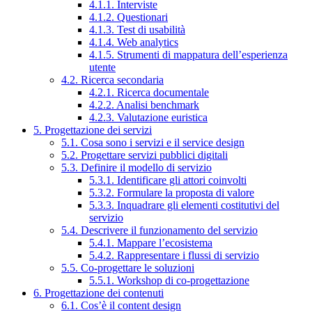
4.1.1. Interviste
4.1.2. Questionari
4.1.3. Test di usabilità
4.1.4. Web analytics
4.1.5. Strumenti di mappatura dell’esperienza
utente
4.2. Ricerca secondaria
4.2.1. Ricerca documentale
4.2.2. Analisi benchmark
4.2.3. Valutazione euristica
5. Progettazione dei servizi
5.1. Cosa sono i servizi e il service design
5.2. Progettare servizi pubblici digitali
5.3. Definire il modello di servizio
5.3.1. Identificare gli attori coinvolti
5.3.2. Formulare la proposta di valore
5.3.3. Inquadrare gli elementi costitutivi del
servizio
5.4. Descrivere il funzionamento del servizio
5.4.1. Mappare l’ecosistema
5.4.2. Rappresentare i flussi di servizio
5.5. Co-progettare le soluzioni
5.5.1. Workshop di co-progettazione
6. Progettazione dei contenuti
6.1. Cos’è il content design