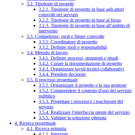
3.2. Tipologie di progetti
3.2.1. Tipologie di progetto in base agli attori
coinvolti nel servizio
3.2.2. Tipologie di progetto in base al focus
3.2.3. Tipologie di progetto in base all’ambito di
intervento
3.3. Competenze, ruoli e figure coinvolte
3.3.1. Coordinatore di progetto
3.3.2. Definire ruoli e responsabilità
3.4. Metodo di lavoro
3.4.1. Definire processi, strumenti e rituali
3.4.2. Curare la documentazione di progetto
3.4.3. Organizzare tavoli tecnici collaborativi
3.4.4. Prendere decisioni
3.5. Il processo progettuale
3.5.1. Organizzare il progetto e la sua gestione
3.5.2. Comprendere il contesto d’uso del servizio
pubblico
3.5.3. Progettare i processi e i
touchpoint
del
servizio
3.5.4. Realizzare l’interfaccia utente del servizio
3.5.5. Validare la soluzione ottenuta
4. Ricerca progettuale
4.1. Ricerca primaria
4.1.1. Interviste