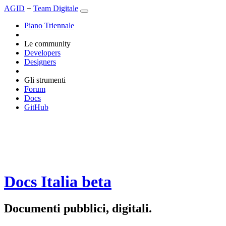
AGID
+
Team Digitale
Piano Triennale
Le community
Developers
Designers
Gli strumenti
Forum
Docs
GitHub
Docs Italia
beta
Documenti pubblici, digitali.