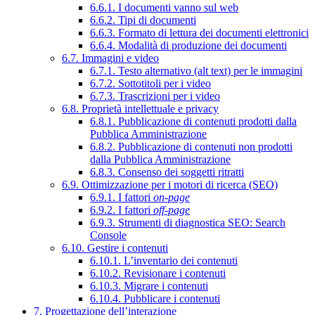
6.6.1. I documenti vanno sul web
6.6.2. Tipi di documenti
6.6.3. Formato di lettura dei documenti elettronici
6.6.4. Modalità di produzione dei documenti
6.7. Immagini e video
6.7.1. Testo alternativo (alt text) per le immagini
6.7.2. Sottotitoli per i video
6.7.3. Trascrizioni per i video
6.8. Proprietà intellettuale e privacy
6.8.1. Pubblicazione di contenuti prodotti dalla
Pubblica Amministrazione
6.8.2. Pubblicazione di contenuti non prodotti
dalla Pubblica Amministrazione
6.8.3. Consenso dei soggetti ritratti
6.9. Ottimizzazione per i motori di ricerca (SEO)
6.9.1. I fattori
on-page
6.9.2. I fattori
off-page
6.9.3. Strumenti di diagnostica SEO: Search
Console
6.10. Gestire i contenuti
6.10.1. L’inventario dei contenuti
6.10.2. Revisionare i contenuti
6.10.3. Migrare i contenuti
6.10.4. Pubblicare i contenuti
7. Progettazione dell’interazione