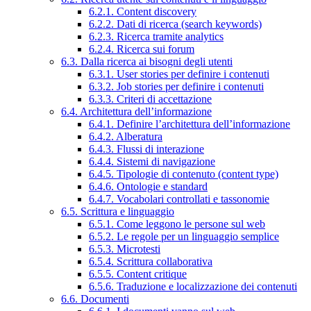
6.2.1. Content discovery
6.2.2. Dati di ricerca (search keywords)
6.2.3. Ricerca tramite analytics
6.2.4. Ricerca sui forum
6.3. Dalla ricerca ai bisogni degli utenti
6.3.1. User stories per definire i contenuti
6.3.2. Job stories per definire i contenuti
6.3.3. Criteri di accettazione
6.4. Architettura dell’informazione
6.4.1. Definire l’architettura dell’informazione
6.4.2. Alberatura
6.4.3. Flussi di interazione
6.4.4. Sistemi di navigazione
6.4.5. Tipologie di contenuto (content type)
6.4.6. Ontologie e standard
6.4.7. Vocabolari controllati e tassonomie
6.5. Scrittura e linguaggio
6.5.1. Come leggono le persone sul web
6.5.2. Le regole per un linguaggio semplice
6.5.3. Microtesti
6.5.4. Scrittura collaborativa
6.5.5. Content critique
6.5.6. Traduzione e localizzazione dei contenuti
6.6. Documenti