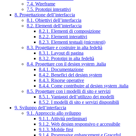
7.4. Wireframe
7.5. Prototipi interattivi
8. Progettazione dell’interfaccia
8.1. Obiettivi dell’interfaccia
8.2. Elementi dell’interfaccia
8.2.1. Elementi di composizione
8.2.2. Elementi interattivi
8.2.3. Elementi testuali (microtesti)
8.3. Progettare e costruire in alta fedeltà
8.3.1. Layout di pagina
8.3.2. Prototipi in alta fedeltà
8.4. Progettare con il design system .italia
8.4.1. Documentazione
8.4.2. Benefici del design system
8.4.3. Risorse operative
8.4.4. Come contribuire al design system .italia
8.5. Progettare con i modelli di sito e servizi
8.5.1. Vantaggi dell’utilizzo dei modelli
8.5.2. I modelli di sito e servizi disponibili
9. Sviluppo dell’interfaccia
9.1. Approccio allo sviluppo
9.1.1. Attività preliminari
9.1.2. Web design responsivo e accessibile
9.1.3. Mobile first
9.1.4. Progressive enhancement e Graceful