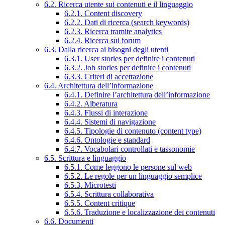
6.2. Ricerca utente sui contenuti e il linguaggio
6.2.1. Content discovery
6.2.2. Dati di ricerca (search keywords)
6.2.3. Ricerca tramite analytics
6.2.4. Ricerca sui forum
6.3. Dalla ricerca ai bisogni degli utenti
6.3.1. User stories per definire i contenuti
6.3.2. Job stories per definire i contenuti
6.3.3. Criteri di accettazione
6.4. Architettura dell’informazione
6.4.1. Definire l’architettura dell’informazione
6.4.2. Alberatura
6.4.3. Flussi di interazione
6.4.4. Sistemi di navigazione
6.4.5. Tipologie di contenuto (content type)
6.4.6. Ontologie e standard
6.4.7. Vocabolari controllati e tassonomie
6.5. Scrittura e linguaggio
6.5.1. Come leggono le persone sul web
6.5.2. Le regole per un linguaggio semplice
6.5.3. Microtesti
6.5.4. Scrittura collaborativa
6.5.5. Content critique
6.5.6. Traduzione e localizzazione dei contenuti
6.6. Documenti