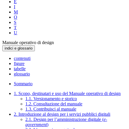
E
I
M
O
S
T
U
Manuale operativo di design
indici e glossario
contenuti
figure
tabelle
glossario
Sommario
1. Scopo, destinatari e uso del Manuale operativo di design
1.1. Versionamento e storico
1.2. Consultazione del manuale
1.3. Contribuisci al manuale
2. Introduzione al design per i servizi pubblici digitali
2.1. Design per l’amministrazione digitale (
e-
government
)