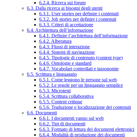
6.2.4. Ricerca sui forum
6.3. Dalla ricerca ai bisogni degli utenti
6.3.1. User stories per definire i contenuti
6.3.2. Job stories per definire i contenuti
6.3.3. Criteri di accettazione
6.4. Architettura dell’informazione
6.4.1. Definire l’architettura dell’informazione
6.4.2. Alberatura
6.4.3. Flussi di interazione
6.4.4. Sistemi di navigazione
6.4.5. Tipologie di contenuto (content type)
6.4.6. Ontologie e standard
6.4.7. Vocabolari controllati e tassonomie
6.5. Scrittura e linguaggio
6.5.1. Come leggono le persone sul web
6.5.2. Le regole per un linguaggio semplice
6.5.3. Microtesti
6.5.4. Scrittura collaborativa
6.5.5. Content critique
6.5.6. Traduzione e localizzazione dei contenuti
6.6. Documenti
6.6.1. I documenti vanno sul web
6.6.2. Tipi di documenti
6.6.3. Formato di lettura dei documenti elettronici
6.6.4. Modalità di produzione dei documenti