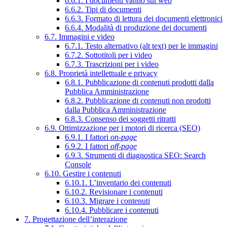
6.6.1. I documenti vanno sul web
6.6.2. Tipi di documenti
6.6.3. Formato di lettura dei documenti elettronici
6.6.4. Modalità di produzione dei documenti
6.7. Immagini e video
6.7.1. Testo alternativo (alt text) per le immagini
6.7.2. Sottotitoli per i video
6.7.3. Trascrizioni per i video
6.8. Proprietà intellettuale e privacy
6.8.1. Pubblicazione di contenuti prodotti dalla
Pubblica Amministrazione
6.8.2. Pubblicazione di contenuti non prodotti
dalla Pubblica Amministrazione
6.8.3. Consenso dei soggetti ritratti
6.9. Ottimizzazione per i motori di ricerca (SEO)
6.9.1. I fattori
on-page
6.9.2. I fattori
off-page
6.9.3. Strumenti di diagnostica SEO: Search
Console
6.10. Gestire i contenuti
6.10.1. L’inventario dei contenuti
6.10.2. Revisionare i contenuti
6.10.3. Migrare i contenuti
6.10.4. Pubblicare i contenuti
7. Progettazione dell’interazione