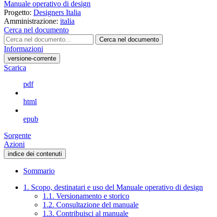
Manuale operativo di design
Progetto:
Designers Italia
Amministrazione:
italia
Cerca nel documento
Cerca nel documento
Informazioni
versione-corrente
Scarica
pdf
html
epub
Sorgente
Azioni
indice dei contenuti
Sommario
1. Scopo, destinatari e uso del Manuale operativo di design
1.1. Versionamento e storico
1.2. Consultazione del manuale
1.3. Contribuisci al manuale