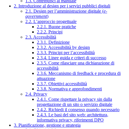
1.3. Contribuisci al manuale
2. Introduzione al design per i servizi pubblici digitali
2.1. Design per l’amministrazione digitale (
e-
government
)
2.2. L’approccio progettuale
2.2.1. Buone pratiche
2.2.2. Principi
2.3. Accessibilità
2.3.1. Definizione
2.3.2. Accessibilità by design
2.3.3. Principi per l’accessibilità
2.3.4. Linee guida e criteri di successo
2.3.5. Come rilasciare una dichiarazione di
accessibilità
2.3.6. Meccanismo di feedback e procedura di
attuazione
2.3.7. Obiettivi accessibilità
2.3.8. Normativa e approfondimenti
2.4. Privacy
2.4.1. Come rispettare la privacy sin dalla
progettazione di un sito o servizio digitale
2.4.2. Richiedi il consenso quando necessario
2.4.3. Le basi del sito web: architettura,
informativa privacy, riferimenti DPO
3. Pianificazione, gestione e strategia