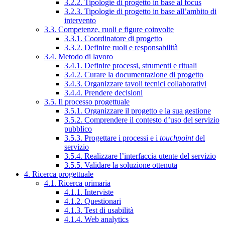
3.2.2. Tipologie di progetto in base al focus
3.2.3. Tipologie di progetto in base all’ambito di
intervento
3.3. Competenze, ruoli e figure coinvolte
3.3.1. Coordinatore di progetto
3.3.2. Definire ruoli e responsabilità
3.4. Metodo di lavoro
3.4.1. Definire processi, strumenti e rituali
3.4.2. Curare la documentazione di progetto
3.4.3. Organizzare tavoli tecnici collaborativi
3.4.4. Prendere decisioni
3.5. Il processo progettuale
3.5.1. Organizzare il progetto e la sua gestione
3.5.2. Comprendere il contesto d’uso del servizio
pubblico
3.5.3. Progettare i processi e i
touchpoint
del
servizio
3.5.4. Realizzare l’interfaccia utente del servizio
3.5.5. Validare la soluzione ottenuta
4. Ricerca progettuale
4.1. Ricerca primaria
4.1.1. Interviste
4.1.2. Questionari
4.1.3. Test di usabilità
4.1.4. Web analytics