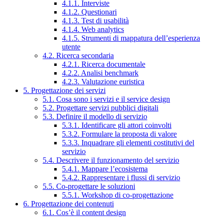
4.1.1. Interviste
4.1.2. Questionari
4.1.3. Test di usabilità
4.1.4. Web analytics
4.1.5. Strumenti di mappatura dell’esperienza
utente
4.2. Ricerca secondaria
4.2.1. Ricerca documentale
4.2.2. Analisi benchmark
4.2.3. Valutazione euristica
5. Progettazione dei servizi
5.1. Cosa sono i servizi e il service design
5.2. Progettare servizi pubblici digitali
5.3. Definire il modello di servizio
5.3.1. Identificare gli attori coinvolti
5.3.2. Formulare la proposta di valore
5.3.3. Inquadrare gli elementi costitutivi del
servizio
5.4. Descrivere il funzionamento del servizio
5.4.1. Mappare l’ecosistema
5.4.2. Rappresentare i flussi di servizio
5.5. Co-progettare le soluzioni
5.5.1. Workshop di co-progettazione
6. Progettazione dei contenuti
6.1. Cos’è il content design