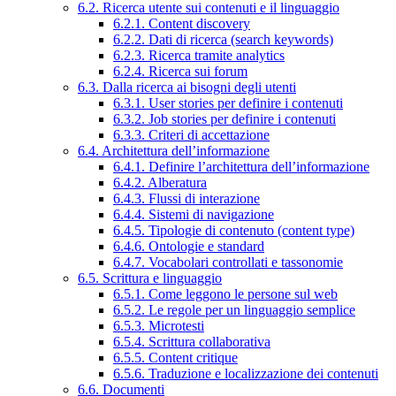
6.2. Ricerca utente sui contenuti e il linguaggio
6.2.1. Content discovery
6.2.2. Dati di ricerca (search keywords)
6.2.3. Ricerca tramite analytics
6.2.4. Ricerca sui forum
6.3. Dalla ricerca ai bisogni degli utenti
6.3.1. User stories per definire i contenuti
6.3.2. Job stories per definire i contenuti
6.3.3. Criteri di accettazione
6.4. Architettura dell’informazione
6.4.1. Definire l’architettura dell’informazione
6.4.2. Alberatura
6.4.3. Flussi di interazione
6.4.4. Sistemi di navigazione
6.4.5. Tipologie di contenuto (content type)
6.4.6. Ontologie e standard
6.4.7. Vocabolari controllati e tassonomie
6.5. Scrittura e linguaggio
6.5.1. Come leggono le persone sul web
6.5.2. Le regole per un linguaggio semplice
6.5.3. Microtesti
6.5.4. Scrittura collaborativa
6.5.5. Content critique
6.5.6. Traduzione e localizzazione dei contenuti
6.6. Documenti