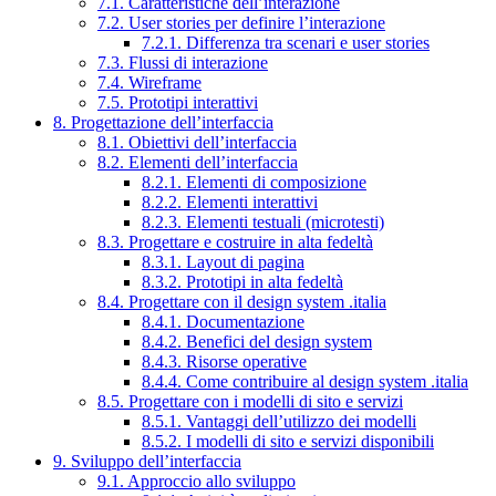
7.1. Caratteristiche dell’interazione
7.2. User stories per definire l’interazione
7.2.1. Differenza tra scenari e user stories
7.3. Flussi di interazione
7.4. Wireframe
7.5. Prototipi interattivi
8. Progettazione dell’interfaccia
8.1. Obiettivi dell’interfaccia
8.2. Elementi dell’interfaccia
8.2.1. Elementi di composizione
8.2.2. Elementi interattivi
8.2.3. Elementi testuali (microtesti)
8.3. Progettare e costruire in alta fedeltà
8.3.1. Layout di pagina
8.3.2. Prototipi in alta fedeltà
8.4. Progettare con il design system .italia
8.4.1. Documentazione
8.4.2. Benefici del design system
8.4.3. Risorse operative
8.4.4. Come contribuire al design system .italia
8.5. Progettare con i modelli di sito e servizi
8.5.1. Vantaggi dell’utilizzo dei modelli
8.5.2. I modelli di sito e servizi disponibili
9. Sviluppo dell’interfaccia
9.1. Approccio allo sviluppo