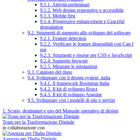
9.1.1. Attività preliminari
9.1.2. Web design responsivo e accessibile
9.1.3. Mobile first
9.1.4. Progressive enhancement e Graceful
degradation
9.2. Strumenti di supporto allo sviluppo del software
9.2.1. Feature detection
9.2.2. Verificare le feature disponibili con Can I
use
9.2.3. Strumenti e risorse per CSS e JavaScript
9.2.4. Supporto browser
9.2.5. Misurare le prestazioni
9.3. Catalogo del riuso
9.4. Sviluppare con il design system .italia
9.4.1. Il framework Bootstrap Italia
9.4.2. Il kit di sviluppo React
9.4.3. Il kit di sviluppo Angular
9.5. Sviluppare con i modelli di sito e servizi
1. Scopo, destinatari e uso del Manuale operativo di design
Team per la Trasformazione Digitale
in collaborazione con
Agenzia per l'Italia Digitale