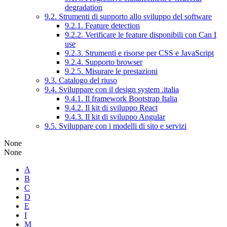
degradation
9.2. Strumenti di supporto allo sviluppo del software
9.2.1. Feature detection
9.2.2. Verificare le feature disponibili con Can I
use
9.2.3. Strumenti e risorse per CSS e JavaScript
9.2.4. Supporto browser
9.2.5. Misurare le prestazioni
9.3. Catalogo del riuso
9.4. Sviluppare con il design system .italia
9.4.1. Il framework Bootstrap Italia
9.4.2. Il kit di sviluppo React
9.4.3. Il kit di sviluppo Angular
9.5. Sviluppare con i modelli di sito e servizi
None
None
A
B
C
D
E
I
M