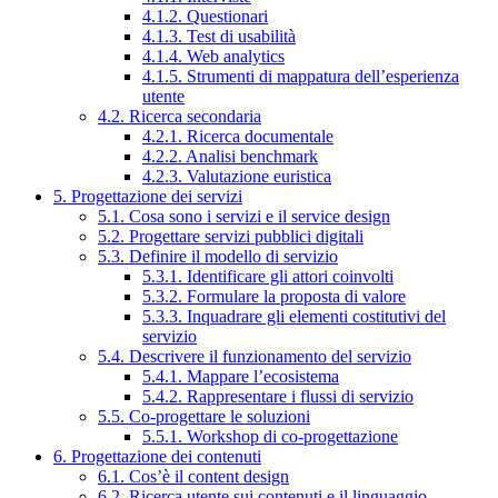
4.1.2. Questionari
4.1.3. Test di usabilità
4.1.4. Web analytics
4.1.5. Strumenti di mappatura dell’esperienza
utente
4.2. Ricerca secondaria
4.2.1. Ricerca documentale
4.2.2. Analisi benchmark
4.2.3. Valutazione euristica
5. Progettazione dei servizi
5.1. Cosa sono i servizi e il service design
5.2. Progettare servizi pubblici digitali
5.3. Definire il modello di servizio
5.3.1. Identificare gli attori coinvolti
5.3.2. Formulare la proposta di valore
5.3.3. Inquadrare gli elementi costitutivi del
servizio
5.4. Descrivere il funzionamento del servizio
5.4.1. Mappare l’ecosistema
5.4.2. Rappresentare i flussi di servizio
5.5. Co-progettare le soluzioni
5.5.1. Workshop di co-progettazione
6. Progettazione dei contenuti
6.1. Cos’è il content design
6.2. Ricerca utente sui contenuti e il linguaggio