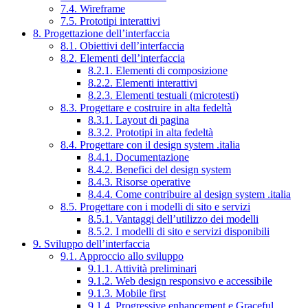
7.4. Wireframe
7.5. Prototipi interattivi
8. Progettazione dell’interfaccia
8.1. Obiettivi dell’interfaccia
8.2. Elementi dell’interfaccia
8.2.1. Elementi di composizione
8.2.2. Elementi interattivi
8.2.3. Elementi testuali (microtesti)
8.3. Progettare e costruire in alta fedeltà
8.3.1. Layout di pagina
8.3.2. Prototipi in alta fedeltà
8.4. Progettare con il design system .italia
8.4.1. Documentazione
8.4.2. Benefici del design system
8.4.3. Risorse operative
8.4.4. Come contribuire al design system .italia
8.5. Progettare con i modelli di sito e servizi
8.5.1. Vantaggi dell’utilizzo dei modelli
8.5.2. I modelli di sito e servizi disponibili
9. Sviluppo dell’interfaccia
9.1. Approccio allo sviluppo
9.1.1. Attività preliminari
9.1.2. Web design responsivo e accessibile
9.1.3. Mobile first
9.1.4. Progressive enhancement e Graceful