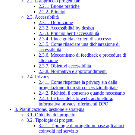
2.2. L’approccio progettuale
2.2.1. Buone pratiche
2.2.2. Principi
2.3. Accessibilità
2.3.1. Definizione
2.3.2. Accessibilità by design
2.3.3. Principi per l’accessibilità
2.3.4. Linee guida e criteri di successo
2.3.5. Come rilasciare una dichiarazione di
accessibilità
2.3.6. Meccanismo di feedback e procedura di
attuazione
2.3.7. Obiettivi accessibilità
2.3.8. Normativa e approfondimenti
2.4. Privacy
2.4.1. Come rispettare la privacy sin dalla
progettazione di un sito o servizio digitale
2.4.2. Richiedi il consenso quando necessario
2.4.3. Le basi del sito web: architettura,
informativa privacy, riferimenti DPO
3. Pianificazione, gestione e strategia
3.1. Obiettivi del progetto
3.2. Tipologie di progetti
3.2.1. Tipologie di progetto in base agli attori
coinvolti nel servizio