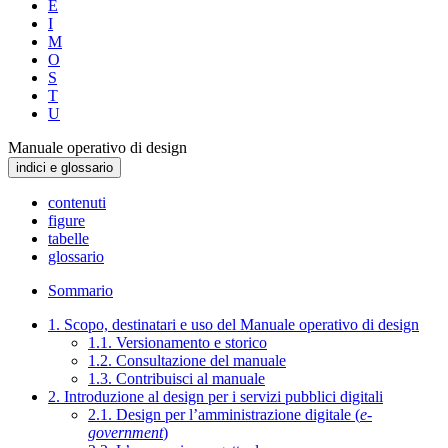
E
I
M
O
S
T
U
Manuale operativo di design
indici e glossario
contenuti
figure
tabelle
glossario
Sommario
1. Scopo, destinatari e uso del Manuale operativo di design
1.1. Versionamento e storico
1.2. Consultazione del manuale
1.3. Contribuisci al manuale
2. Introduzione al design per i servizi pubblici digitali
2.1. Design per l’amministrazione digitale (
e-
government
)