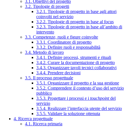
3.1. Obiettivi del progetto
3.2. Tipologie di progetti
3.2.1. Tipologie di progetto in base agli attori
coinvolti nel servizio
3.2.2. Tipologie di progetto in base al focus
3.2.3. Tipologie di progetto in base all’ambito di
intervento
3.3. Competenze, ruoli e figure coinvolte
3.3.1. Coordinatore di progetto
3.3.2. Definire ruoli e responsabilità
3.4. Metodo di lavoro
3.4.1. Definire processi, strumenti e rituali
3.4.2. Curare la documentazione di progetto
3.4.3. Organizzare tavoli tecnici collaborativi
3.4.4. Prendere decisioni
3.5. Il processo progettuale
3.5.1. Organizzare il progetto e la sua gestione
3.5.2. Comprendere il contesto d’uso del servizio
pubblico
3.5.3. Progettare i processi e i
touchpoint
del
servizio
3.5.4. Realizzare l’interfaccia utente del servizio
3.5.5. Validare la soluzione ottenuta
4. Ricerca progettuale
4.1. Ricerca primaria