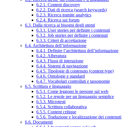
6.2.1. Content discovery
6.2.2. Dati di ricerca (search keywords)
6.2.3. Ricerca tramite analytics
6.2.4. Ricerca sui forum
6.3. Dalla ricerca ai bisogni degli utenti
6.3.1. User stories per definire i contenuti
6.3.2. Job stories per definire i contenuti
6.3.3. Criteri di accettazione
6.4. Architettura dell’informazione
6.4.1. Definire l’architettura dell’informazione
6.4.2. Alberatura
6.4.3. Flussi di interazione
6.4.4. Sistemi di navigazione
6.4.5. Tipologie di contenuto (content type)
6.4.6. Ontologie e standard
6.4.7. Vocabolari controllati e tassonomie
6.5. Scrittura e linguaggio
6.5.1. Come leggono le persone sul web
6.5.2. Le regole per un linguaggio semplice
6.5.3. Microtesti
6.5.4. Scrittura collaborativa
6.5.5. Content critique
6.5.6. Traduzione e localizzazione dei contenuti
6.6. Documenti