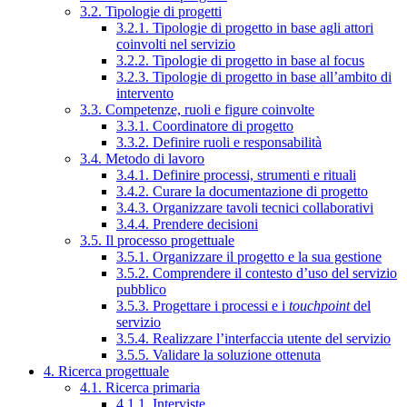
3.2. Tipologie di progetti
3.2.1. Tipologie di progetto in base agli attori
coinvolti nel servizio
3.2.2. Tipologie di progetto in base al focus
3.2.3. Tipologie di progetto in base all’ambito di
intervento
3.3. Competenze, ruoli e figure coinvolte
3.3.1. Coordinatore di progetto
3.3.2. Definire ruoli e responsabilità
3.4. Metodo di lavoro
3.4.1. Definire processi, strumenti e rituali
3.4.2. Curare la documentazione di progetto
3.4.3. Organizzare tavoli tecnici collaborativi
3.4.4. Prendere decisioni
3.5. Il processo progettuale
3.5.1. Organizzare il progetto e la sua gestione
3.5.2. Comprendere il contesto d’uso del servizio
pubblico
3.5.3. Progettare i processi e i
touchpoint
del
servizio
3.5.4. Realizzare l’interfaccia utente del servizio
3.5.5. Validare la soluzione ottenuta
4. Ricerca progettuale
4.1. Ricerca primaria
4.1.1. Interviste