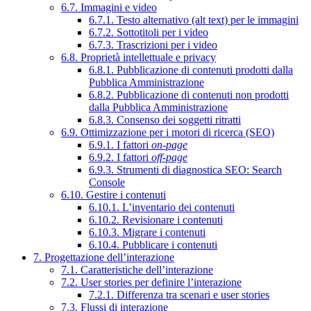
6.7. Immagini e video
6.7.1. Testo alternativo (alt text) per le immagini
6.7.2. Sottotitoli per i video
6.7.3. Trascrizioni per i video
6.8. Proprietà intellettuale e privacy
6.8.1. Pubblicazione di contenuti prodotti dalla
Pubblica Amministrazione
6.8.2. Pubblicazione di contenuti non prodotti
dalla Pubblica Amministrazione
6.8.3. Consenso dei soggetti ritratti
6.9. Ottimizzazione per i motori di ricerca (SEO)
6.9.1. I fattori
on-page
6.9.2. I fattori
off-page
6.9.3. Strumenti di diagnostica SEO: Search
Console
6.10. Gestire i contenuti
6.10.1. L’inventario dei contenuti
6.10.2. Revisionare i contenuti
6.10.3. Migrare i contenuti
6.10.4. Pubblicare i contenuti
7. Progettazione dell’interazione
7.1. Caratteristiche dell’interazione
7.2. User stories per definire l’interazione
7.2.1. Differenza tra scenari e user stories
7.3. Flussi di interazione