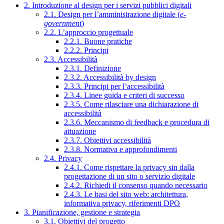
2. Introduzione al design per i servizi pubblici digitali
2.1. Design per l’amministrazione digitale (
e-
government
)
2.2. L’approccio progettuale
2.2.1. Buone pratiche
2.2.2. Principi
2.3. Accessibilità
2.3.1. Definizione
2.3.2. Accessibilità by design
2.3.3. Principi per l’accessibilità
2.3.4. Linee guida e criteri di successo
2.3.5. Come rilasciare una dichiarazione di
accessibilità
2.3.6. Meccanismo di feedback e procedura di
attuazione
2.3.7. Obiettivi accessibilità
2.3.8. Normativa e approfondimenti
2.4. Privacy
2.4.1. Come rispettare la privacy sin dalla
progettazione di un sito o servizio digitale
2.4.2. Richiedi il consenso quando necessario
2.4.3. Le basi del sito web: architettura,
informativa privacy, riferimenti DPO
3. Pianificazione, gestione e strategia
3.1. Obiettivi del progetto