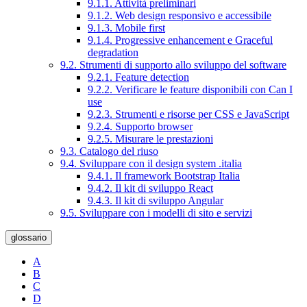
9.1.1. Attività preliminari
9.1.2. Web design responsivo e accessibile
9.1.3. Mobile first
9.1.4. Progressive enhancement e Graceful
degradation
9.2. Strumenti di supporto allo sviluppo del software
9.2.1. Feature detection
9.2.2. Verificare le feature disponibili con Can I
use
9.2.3. Strumenti e risorse per CSS e JavaScript
9.2.4. Supporto browser
9.2.5. Misurare le prestazioni
9.3. Catalogo del riuso
9.4. Sviluppare con il design system .italia
9.4.1. Il framework Bootstrap Italia
9.4.2. Il kit di sviluppo React
9.4.3. Il kit di sviluppo Angular
9.5. Sviluppare con i modelli di sito e servizi
glossario
A
B
C
D