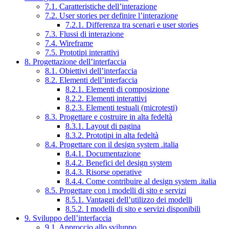
7.1. Caratteristiche dell’interazione
7.2. User stories per definire l’interazione
7.2.1. Differenza tra scenari e user stories
7.3. Flussi di interazione
7.4. Wireframe
7.5. Prototipi interattivi
8. Progettazione dell’interfaccia
8.1. Obiettivi dell’interfaccia
8.2. Elementi dell’interfaccia
8.2.1. Elementi di composizione
8.2.2. Elementi interattivi
8.2.3. Elementi testuali (microtesti)
8.3. Progettare e costruire in alta fedeltà
8.3.1. Layout di pagina
8.3.2. Prototipi in alta fedeltà
8.4. Progettare con il design system .italia
8.4.1. Documentazione
8.4.2. Benefici del design system
8.4.3. Risorse operative
8.4.4. Come contribuire al design system .italia
8.5. Progettare con i modelli di sito e servizi
8.5.1. Vantaggi dell’utilizzo dei modelli
8.5.2. I modelli di sito e servizi disponibili
9. Sviluppo dell’interfaccia
9.1. Approccio allo sviluppo