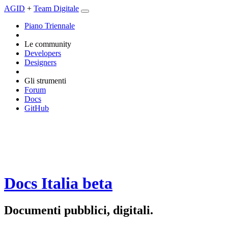
AGID
+
Team Digitale
Piano Triennale
Le community
Developers
Designers
Gli strumenti
Forum
Docs
GitHub
Docs Italia
beta
Documenti pubblici, digitali.