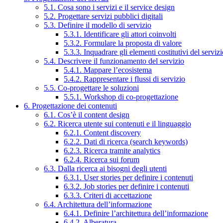
5.1. Cosa sono i servizi e il service design
5.2. Progettare servizi pubblici digitali
5.3. Definire il modello di servizio
5.3.1. Identificare gli attori coinvolti
5.3.2. Formulare la proposta di valore
5.3.3. Inquadrare gli elementi costitutivi del serviz
5.4. Descrivere il funzionamento del servizio
5.4.1. Mappare l’ecosistema
5.4.2. Rappresentare i flussi di servizio
5.5. Co-progettare le soluzioni
5.5.1. Workshop di co-progettazione
6. Progettazione dei contenuti
6.1. Cos’è il content design
6.2. Ricerca utente sui contenuti e il linguaggio
6.2.1. Content discovery
6.2.2. Dati di ricerca (search keywords)
6.2.3. Ricerca tramite analytics
6.2.4. Ricerca sui forum
6.3. Dalla ricerca ai bisogni degli utenti
6.3.1. User stories per definire i contenuti
6.3.2. Job stories per definire i contenuti
6.3.3. Criteri di accettazione
6.4. Architettura dell’informazione
6.4.1. Definire l’architettura dell’informazione
6.4.2. Alberatura