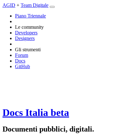
AGID
+
Team Digitale
Piano Triennale
Le community
Developers
Designers
Gli strumenti
Forum
Docs
GitHub
Docs Italia
beta
Documenti pubblici, digitali.