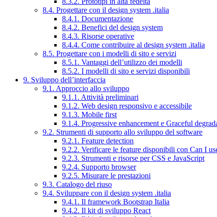
8.3.2. Prototipi in alta fedeltà
8.4. Progettare con il design system .italia
8.4.1. Documentazione
8.4.2. Benefici del design system
8.4.3. Risorse operative
8.4.4. Come contribuire al design system .italia
8.5. Progettare con i modelli di sito e servizi
8.5.1. Vantaggi dell’utilizzo dei modelli
8.5.2. I modelli di sito e servizi disponibili
9. Sviluppo dell’interfaccia
9.1. Approccio allo sviluppo
9.1.1. Attività preliminari
9.1.2. Web design responsivo e accessibile
9.1.3. Mobile first
9.1.4. Progressive enhancement e Graceful degrad
9.2. Strumenti di supporto allo sviluppo del software
9.2.1. Feature detection
9.2.2. Verificare le feature disponibili con Can I us
9.2.3. Strumenti e risorse per CSS e JavaScript
9.2.4. Supporto browser
9.2.5. Misurare le prestazioni
9.3. Catalogo del riuso
9.4. Sviluppare con il design system .italia
9.4.1. Il framework Bootstrap Italia
9.4.2. Il kit di sviluppo React