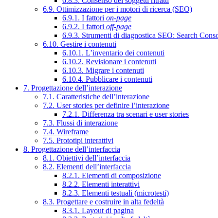
6.8.3. Consenso dei soggetti ritratti
6.9. Ottimizzazione per i motori di ricerca (SEO)
6.9.1. I fattori
on-page
6.9.2. I fattori
off-page
6.9.3. Strumenti di diagnostica SEO: Search Cons
6.10. Gestire i contenuti
6.10.1. L’inventario dei contenuti
6.10.2. Revisionare i contenuti
6.10.3. Migrare i contenuti
6.10.4. Pubblicare i contenuti
7. Progettazione dell’interazione
7.1. Caratteristiche dell’interazione
7.2. User stories per definire l’interazione
7.2.1. Differenza tra scenari e user stories
7.3. Flussi di interazione
7.4. Wireframe
7.5. Prototipi interattivi
8. Progettazione dell’interfaccia
8.1. Obiettivi dell’interfaccia
8.2. Elementi dell’interfaccia
8.2.1. Elementi di composizione
8.2.2. Elementi interattivi
8.2.3. Elementi testuali (microtesti)
8.3. Progettare e costruire in alta fedeltà
8.3.1. Layout di pagina