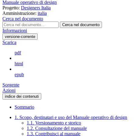
Manuale operativo di design
Progetto:
Designers Italia
Amministrazione:
italia
Cerca nel documento
Cerca nel documento
Informazioni
versione-corrente
Scarica
pdf
html
epub
Sorgente
Azioni
indice dei contenuti
Sommario
1. Scopo, destinatari e uso del Manuale operativo di design
1.1. Versionamento e storico
1.2. Consultazione del manuale
1.3. Contribuisci al manuale