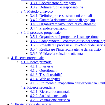
3.3.1. Coordinatore di progetto
3.3.2. Definire ruoli e responsabilità
3.4. Metodo di lavoro
3.4.1. Definire processi, strumenti e rituali
3.4.2. Curare la documentazione di progetto
3.4.3. Organizzare tavoli tecnici collaborativi
3.4.4. Prendere decisioni
3.5. Il processo progettuale
3.5.1. Organizzare il progetto e la sua gestione
3.5.2. Comprendere il contesto d’uso del servizio 
3.5.3. Progettare i processi e i
touchpoint
del servi
3.5.4. Realizzare l’interfaccia utente del servizio
3.5.5. Validare la soluzione ottenuta
4. Ricerca progettuale
4.1. Ricerca primaria
4.1.1. Interviste
4.1.2. Questionari
4.1.3. Test di usabilità
4.1.4. Web analytics
4.1.5. Strumenti di mappatura dell’esperienza uten
4.2. Ricerca secondaria
4.2.1. Ricerca documentale
4.2.2. Analisi benchmark
4.2.3. Valutazione euristica
5. Progettazione dei servizi