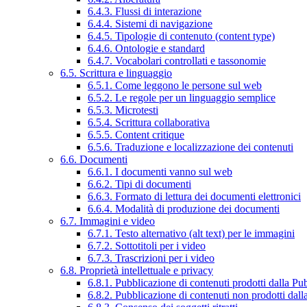
6.4.3. Flussi di interazione
6.4.4. Sistemi di navigazione
6.4.5. Tipologie di contenuto (content type)
6.4.6. Ontologie e standard
6.4.7. Vocabolari controllati e tassonomie
6.5. Scrittura e linguaggio
6.5.1. Come leggono le persone sul web
6.5.2. Le regole per un linguaggio semplice
6.5.3. Microtesti
6.5.4. Scrittura collaborativa
6.5.5. Content critique
6.5.6. Traduzione e localizzazione dei contenuti
6.6. Documenti
6.6.1. I documenti vanno sul web
6.6.2. Tipi di documenti
6.6.3. Formato di lettura dei documenti elettronici
6.6.4. Modalità di produzione dei documenti
6.7. Immagini e video
6.7.1. Testo alternativo (alt text) per le immagini
6.7.2. Sottotitoli per i video
6.7.3. Trascrizioni per i video
6.8. Proprietà intellettuale e privacy
6.8.1. Pubblicazione di contenuti prodotti dalla P
6.8.2. Pubblicazione di contenuti non prodotti dal