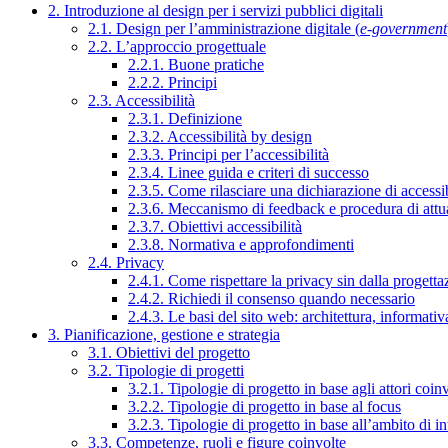
2. Introduzione al design per i servizi pubblici digitali
2.1. Design per l’amministrazione digitale (
e-government
2.2. L’approccio progettuale
2.2.1. Buone pratiche
2.2.2. Principi
2.3. Accessibilità
2.3.1. Definizione
2.3.2. Accessibilità by design
2.3.3. Principi per l’accessibilità
2.3.4. Linee guida e criteri di successo
2.3.5. Come rilasciare una dichiarazione di accessib
2.3.6. Meccanismo di feedback e procedura di attu
2.3.7. Obiettivi accessibilità
2.3.8. Normativa e approfondimenti
2.4. Privacy
2.4.1. Come rispettare la privacy sin dalla progettaz
2.4.2. Richiedi il consenso quando necessario
2.4.3. Le basi del sito web: architettura, informati
3. Pianificazione, gestione e strategia
3.1. Obiettivi del progetto
3.2. Tipologie di progetti
3.2.1. Tipologie di progetto in base agli attori coinv
3.2.2. Tipologie di progetto in base al focus
3.2.3. Tipologie di progetto in base all’ambito di i
3.3. Competenze, ruoli e figure coinvolte