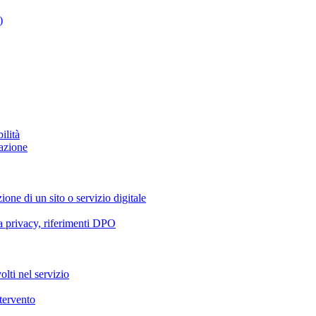
)
ilità
azione
ione di un sito o servizio digitale
va privacy, riferimenti DPO
olti nel servizio
ntervento