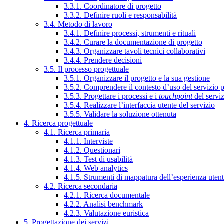
3.3.1. Coordinatore di progetto
3.3.2. Definire ruoli e responsabilità
3.4. Metodo di lavoro
3.4.1. Definire processi, strumenti e rituali
3.4.2. Curare la documentazione di progetto
3.4.3. Organizzare tavoli tecnici collaborativi
3.4.4. Prendere decisioni
3.5. Il processo progettuale
3.5.1. Organizzare il progetto e la sua gestione
3.5.2. Comprendere il contesto d’uso del servizio 
3.5.3. Progettare i processi e i
touchpoint
del servi
3.5.4. Realizzare l’interfaccia utente del servizio
3.5.5. Validare la soluzione ottenuta
4. Ricerca progettuale
4.1. Ricerca primaria
4.1.1. Interviste
4.1.2. Questionari
4.1.3. Test di usabilità
4.1.4. Web analytics
4.1.5. Strumenti di mappatura dell’esperienza uten
4.2. Ricerca secondaria
4.2.1. Ricerca documentale
4.2.2. Analisi benchmark
4.2.3. Valutazione euristica
5. Progettazione dei servizi