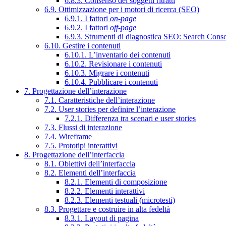
6.8.3. Consenso dei soggetti ritratti
6.9. Ottimizzazione per i motori di ricerca (SEO)
6.9.1. I fattori
on-page
6.9.2. I fattori
off-page
6.9.3. Strumenti di diagnostica SEO: Search Cons
6.10. Gestire i contenuti
6.10.1. L’inventario dei contenuti
6.10.2. Revisionare i contenuti
6.10.3. Migrare i contenuti
6.10.4. Pubblicare i contenuti
7. Progettazione dell’interazione
7.1. Caratteristiche dell’interazione
7.2. User stories per definire l’interazione
7.2.1. Differenza tra scenari e user stories
7.3. Flussi di interazione
7.4. Wireframe
7.5. Prototipi interattivi
8. Progettazione dell’interfaccia
8.1. Obiettivi dell’interfaccia
8.2. Elementi dell’interfaccia
8.2.1. Elementi di composizione
8.2.2. Elementi interattivi
8.2.3. Elementi testuali (microtesti)
8.3. Progettare e costruire in alta fedeltà
8.3.1. Layout di pagina