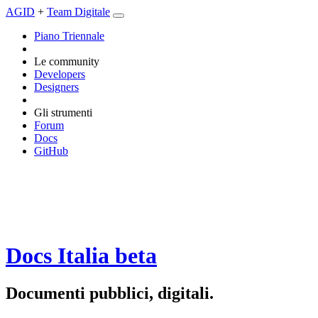
AGID
+
Team Digitale
Piano Triennale
Le community
Developers
Designers
Gli strumenti
Forum
Docs
GitHub
Docs Italia
beta
Documenti pubblici, digitali.