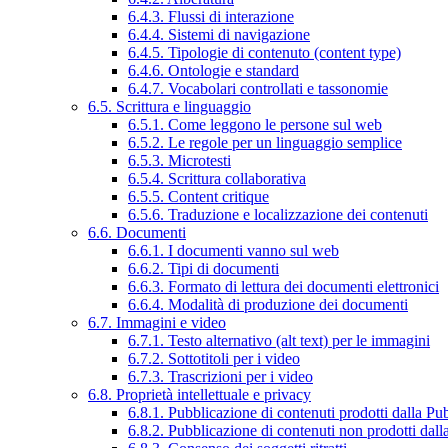
6.4.3. Flussi di interazione
6.4.4. Sistemi di navigazione
6.4.5. Tipologie di contenuto (content type)
6.4.6. Ontologie e standard
6.4.7. Vocabolari controllati e tassonomie
6.5. Scrittura e linguaggio
6.5.1. Come leggono le persone sul web
6.5.2. Le regole per un linguaggio semplice
6.5.3. Microtesti
6.5.4. Scrittura collaborativa
6.5.5. Content critique
6.5.6. Traduzione e localizzazione dei contenuti
6.6. Documenti
6.6.1. I documenti vanno sul web
6.6.2. Tipi di documenti
6.6.3. Formato di lettura dei documenti elettronici
6.6.4. Modalità di produzione dei documenti
6.7. Immagini e video
6.7.1. Testo alternativo (alt text) per le immagini
6.7.2. Sottotitoli per i video
6.7.3. Trascrizioni per i video
6.8. Proprietà intellettuale e privacy
6.8.1. Pubblicazione di contenuti prodotti dalla P
6.8.2. Pubblicazione di contenuti non prodotti dal