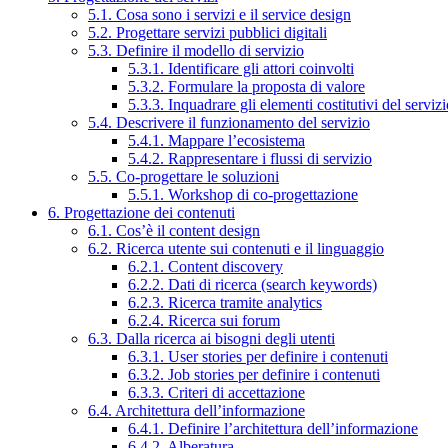
5.1. Cosa sono i servizi e il service design
5.2. Progettare servizi pubblici digitali
5.3. Definire il modello di servizio
5.3.1. Identificare gli attori coinvolti
5.3.2. Formulare la proposta di valore
5.3.3. Inquadrare gli elementi costitutivi del serviz
5.4. Descrivere il funzionamento del servizio
5.4.1. Mappare l’ecosistema
5.4.2. Rappresentare i flussi di servizio
5.5. Co-progettare le soluzioni
5.5.1. Workshop di co-progettazione
6. Progettazione dei contenuti
6.1. Cos’è il content design
6.2. Ricerca utente sui contenuti e il linguaggio
6.2.1. Content discovery
6.2.2. Dati di ricerca (search keywords)
6.2.3. Ricerca tramite analytics
6.2.4. Ricerca sui forum
6.3. Dalla ricerca ai bisogni degli utenti
6.3.1. User stories per definire i contenuti
6.3.2. Job stories per definire i contenuti
6.3.3. Criteri di accettazione
6.4. Architettura dell’informazione
6.4.1. Definire l’architettura dell’informazione
6.4.2. Alberatura