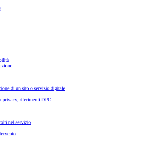
)
ilità
azione
ione di un sito o servizio digitale
va privacy, riferimenti DPO
olti nel servizio
ntervento