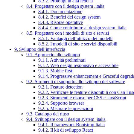
8.3.2. Prototipi in alta fedeltà
8.4. Progettare con il design system .italia
8.4.1. Documentazione
8.4.2. Benefici del design system
8.4.3. Risorse operative
8.4.4. Come contribuire al design system .italia
8.5. Progettare con i modelli di sito e servizi
8.5.1. Vantaggi dell’utilizzo dei modelli
8.5.2. I modelli di sito e servizi disponibili
9. Sviluppo dell’interfaccia
9.1. Approccio allo sviluppo
9.1.1. Attività preliminari
9.1.2. Web design responsivo e accessibile
9.1.3. Mobile first
9.1.4. Progressive enhancement e Graceful degrad
9.2. Strumenti di supporto allo sviluppo del software
9.2.1. Feature detection
9.2.2. Verificare le feature disponibili con Can I us
9.2.3. Strumenti e risorse per CSS e JavaScript
9.2.4. Supporto browser
9.2.5. Misurare le prestazioni
9.3. Catalogo del riuso
9.4. Sviluppare con il design system .italia
9.4.1. Il framework Bootstrap Italia
9.4.2. Il kit di sviluppo React