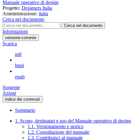
Manuale operativo di design
Progetto:
Designers Italia
Amministrazione:
italia
Cerca nel documento
Cerca nel documento
Informazioni
versione-corrente
Scarica
pdf
html
epub
Sorgente
Azioni
indice dei contenuti
Sommario
1. Scopo, destinatari e uso del Manuale operativo di design
1.1. Versionamento e storico
1.2. Consultazione del manuale
1.3. Contribuisci al manuale