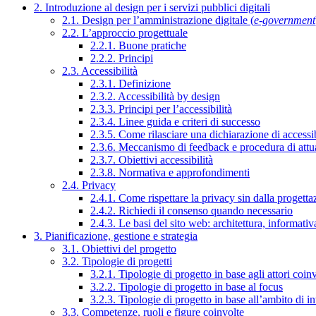
2. Introduzione al design per i servizi pubblici digitali
2.1. Design per l’amministrazione digitale (
e-government
2.2. L’approccio progettuale
2.2.1. Buone pratiche
2.2.2. Principi
2.3. Accessibilità
2.3.1. Definizione
2.3.2. Accessibilità by design
2.3.3. Principi per l’accessibilità
2.3.4. Linee guida e criteri di successo
2.3.5. Come rilasciare una dichiarazione di accessib
2.3.6. Meccanismo di feedback e procedura di attu
2.3.7. Obiettivi accessibilità
2.3.8. Normativa e approfondimenti
2.4. Privacy
2.4.1. Come rispettare la privacy sin dalla progettaz
2.4.2. Richiedi il consenso quando necessario
2.4.3. Le basi del sito web: architettura, informati
3. Pianificazione, gestione e strategia
3.1. Obiettivi del progetto
3.2. Tipologie di progetti
3.2.1. Tipologie di progetto in base agli attori coinv
3.2.2. Tipologie di progetto in base al focus
3.2.3. Tipologie di progetto in base all’ambito di i
3.3. Competenze, ruoli e figure coinvolte